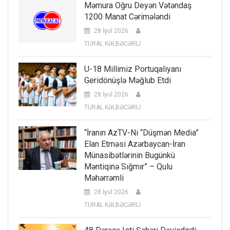
Məmura Oğru Deyən Vətəndaş
1200 Manat Cərimələndi
28 İyul 2026
TURAL KƏLBƏCƏRLİ
U-18 Millimiz Portuqaliyanı
Geridönüşlə Məğlub Etdi
28 İyul 2026
TURAL KƏLBƏCƏRLİ
“İranın AzTV-Ni “düşmən Media”
Elan Etməsi Azərbaycan-İran
Münasibətlərinin Bugünkü
Məntiqinə Sığmır” – Qulu
Məhərrəmli
28 İyul 2026
TURAL KƏLBƏCƏRLİ