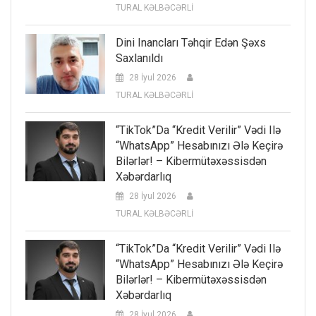
TURAL KƏLBƏCƏRLİ
Dini Inancları Təhqir Edən Şəxs
Saxlanıldı
28 İyul 2026
TURAL KƏLBƏCƏRLİ
“TikTok”da “kredit Verilir” Vədi Ilə
“WhatsApp” Hesabınızı Ələ Keçirə
Bilərlər! – Kibermütəxəssisdən
Xəbərdarlıq
28 İyul 2026
TURAL KƏLBƏCƏRLİ
“TikTok”da “kredit Verilir” Vədi Ilə
“WhatsApp” Hesabınızı Ələ Keçirə
Bilərlər! – Kibermütəxəssisdən
Xəbərdarlıq
28 İyul 2026