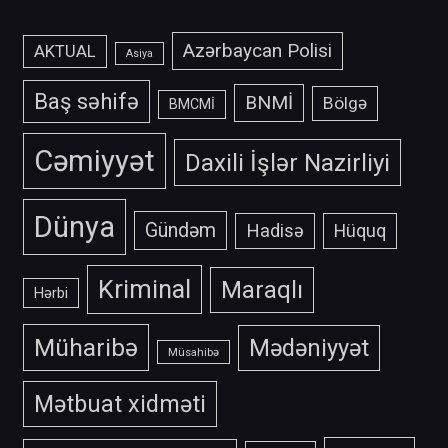
Azərbaycan Polisi
AKTUAL
Asiya
Baş səhifə
BNMİ
Bölgə
BMCMİ
Cəmiyyət
Daxili İşlər Nazirliyi
Dünya
Gündəm
Hadisə
Hüquq
Kriminal
Maraqlı
Hərbi
Müharibə
Mədəniyyət
Müsahibə
Mətbuat xidməti