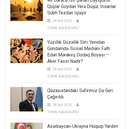
48 Dərəcə Isti Şəhəri Dəyişdirdi:
Quşlar Göydən Yerə Düşür, Insanlar
Sübh Tezdən Işləyir
28 İyul 2026
TURAL KƏLBƏCƏRLİ
Yüzillik Gözəllik Sirri Yenidən
Gündəmdə: Sosial Medianı Fəth
Edən Mərakeş Dodaq Boyası –
Aker Fassi Nədir?
28 İyul 2026
TURAL KƏLBƏCƏRLİ
Qazaxıstandakı Səfirimiz Də Geri
Çağırıldı
28 İyul 2026
TURAL KƏLBƏCƏRLİ
Azərbaycan-Ukrayna Hüquqi Yardım