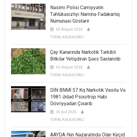
Nəsimi Polisi Cəmiyyətin
Təhlükəsizliyi Naminə Fədakarlıq
Nümunəsi Göstərir
05 Avqust 2026
TURAL KƏLBƏCƏRLİ
Çay Kənarında Narkotik Tərkibli
Bitkilər Yetişdirən Şəxs Saxlanılıb
03 Avqust 2026
TURAL KƏLBƏCƏRLİ
DİN BNMİ 57 Kq Narkotik Vasitə Və
1981 Ədəd Psixotrop Həbi
Dövriyyədən Çıxarıb
30 İyul 2026
TURAL KƏLBƏCƏRLİ
AAYDA-Nın Nəzarətində Olan Keçid