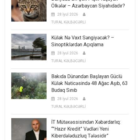
Ölkələr – Azərbaycan Siyahıdadır?
28 İyul 2026
TURAL KƏLBƏCƏRLİ
Külək Nə Vaxt Səngiyəcək? –
Sinoptiklərdən Açıqlama
28 İyul 2026
TURAL KƏLBƏCƏRLİ
Bakıda Dünəndən Başlayan Güclü
Külək Nəticəsində 48 Ağac Aşıb, 63
Budaq Sınıb
28 İyul 2026
TURAL KƏLBƏCƏRLİ
İT Mütəxəssisindən Xəbərdarlıq:
“”Hazır Kredit” Vədləri Yeni
Kiberdələduzluq Tələsidir”