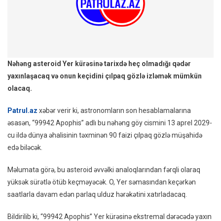
Olacaq
Nəhən
Astero
Çılpaq
Gözlə
Görünə
Nəhəng asteroid Yer kürəsinə tarixdə heç olmadığı qədər
yaxınlaşacaq və onun keçidini çılpaq gözlə izləmək mümkün
olacaq.
Patrul.az
xəbər verir ki, astronomların son hesablamalarına
əsasən, “99942 Apophis” adlı bu nəhəng göy cismini 13 aprel 2029-
cu ildə dünya əhalisinin təxminən 90 faizi çılpaq gözlə müşahidə
edə biləcək.
Məlumata görə, bu asteroid əvvəlki analoqlarından fərqli olaraq
yüksək sürətlə ötüb keçməyəcək. O, Yer səmasından keçərkən
saatlarla davam edən parlaq ulduz hərəkətini xatırladacaq.
Bildirilib ki, “99942 Apophis” Yer kürəsinə ekstremal dərəcədə yaxın