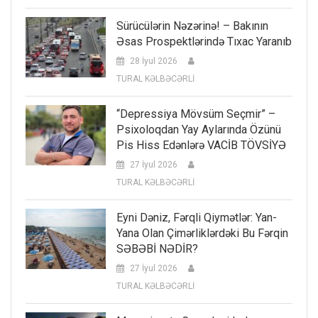
Sürücülərin Nəzərinə! – Bakının
Əsas Prospektlərində Tıxac Yaranıb
28 İyul 2026
TURAL KƏLBƏCƏRLİ
“Depressiya Mövsüm Seçmir” –
Psixoloqdan Yay Aylarında Özünü
Pis Hiss Edənlərə VACİB TÖVSİYƏ
27 İyul 2026
TURAL KƏLBƏCƏRLİ
Eyni Dəniz, Fərqli Qiymətlər: Yan-
Yana Olan Çimərliklərdəki Bu Fərqin
SƏBƏBİ NƏDİR?
27 İyul 2026
TURAL KƏLBƏCƏRLİ