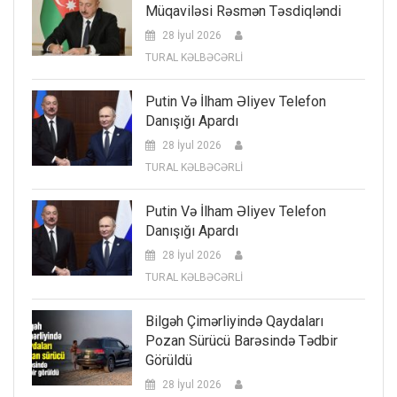
Müqaviləsi Rəsmən Təsdiqləndi
28 İyul 2026
TURAL KƏLBƏCƏRLİ
Putin Və İlham Əliyev Telefon
Danışığı Apardı
28 İyul 2026
TURAL KƏLBƏCƏRLİ
Putin Və İlham Əliyev Telefon
Danışığı Apardı
28 İyul 2026
TURAL KƏLBƏCƏRLİ
Bilgəh Çimərliyində Qaydaları
Pozan Sürücü Barəsində Tədbir
Görüldü
28 İyul 2026