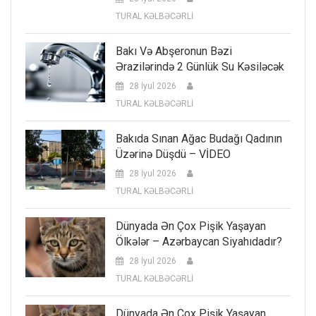
TURAL KƏLBƏCƏRLİ
Bakı Və Abşeronun Bəzi
Ərazilərində 2 Günlük Su Kəsiləcək
28 İyul 2026
TURAL KƏLBƏCƏRLİ
Bakıda Sınan Ağac Budağı Qadının
Üzərinə Düşdü – VİDEO
28 İyul 2026
TURAL KƏLBƏCƏRLİ
Dünyada Ən Çox Pişik Yaşayan
Ölkələr – Azərbaycan Siyahıdadır?
28 İyul 2026
TURAL KƏLBƏCƏRLİ
Dünyada Ən Çox Pişik Yaşayan