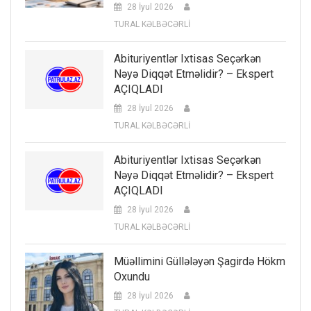
28 İyul 2026
TURAL KƏLBƏCƏRLİ
Abituriyentlər Ixtisas Seçərkən
Nəyə Diqqət Etməlidir? – Ekspert
AÇIQLADI
28 İyul 2026
TURAL KƏLBƏCƏRLİ
Abituriyentlər Ixtisas Seçərkən
Nəyə Diqqət Etməlidir? – Ekspert
AÇIQLADI
28 İyul 2026
TURAL KƏLBƏCƏRLİ
Müəllimini Güllələyən Şagirdə Hökm
Oxundu
28 İyul 2026