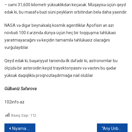
– cəmi 31,600 kilometr yüksəklikdən keçəcək. Müqayisə üçün qeyd
edək ki, bu məsafə bəzi süni peyklərin orbitindən belə daha yaxındır.
NASA və digər beynəlxalq kosmik agentliklər Apofisin ən azı
növbəti 100 il ərzində dünya üçün heç bir toqquşma təhlükəsi
yaratmayacağını və keçidin tamamilə təhlükəsiz olacağını
vurğulayıblar.
Qeyd edək ki, bəşəriyyət tarixində ilk dəfədir ki, astronomlar bu
ölçüdə bir asteroidin keçid trayektoriyasını və vaxtını bu qədər
yüksək dəqiqliklə proqnozlaşdırmağa nail olublar.
Gülbəniz Səfərova
102info.az
Baxış Sayı:
112
Yazı
Niyama hədiyyə olunan ev saxta çıxdı
“Any Unboxing” dələduzluq piramidası ifşa olundu – Saxlanılanlar və beynəlxalq axtarışa verilən şəxs var