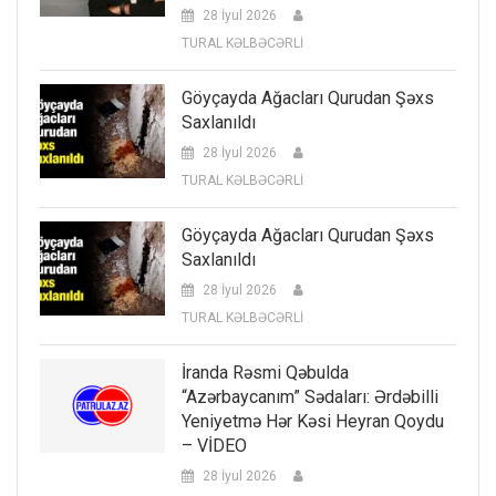
28 İyul 2026
TURAL KƏLBƏCƏRLİ
Göyçayda Ağacları Qurudan Şəxs
Saxlanıldı
28 İyul 2026
TURAL KƏLBƏCƏRLİ
Göyçayda Ağacları Qurudan Şəxs
Saxlanıldı
28 İyul 2026
TURAL KƏLBƏCƏRLİ
İranda Rəsmi Qəbulda
“Azərbaycanım” Sədaları: Ərdəbilli
Yeniyetmə Hər Kəsi Heyran Qoydu
– VİDEO
28 İyul 2026