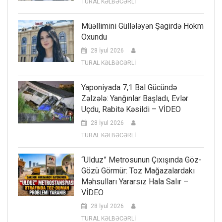
TURAL KƏLBƏCƏRLİ
Müəllimini Güllələyən Şagirdə Hökm
Oxundu
28 İyul 2026
TURAL KƏLBƏCƏRLİ
Yaponiyada 7,1 Bal Gücündə
Zəlzələ: Yanğınlar Başladı, Evlər
Uçdu, Rabitə Kəsildi – VİDEO
28 İyul 2026
TURAL KƏLBƏCƏRLİ
“Ulduz” Metrosunun Çıxışında Göz-
Gözü Görmür: Toz Mağazalardakı
Məhsulları Yararsız Hala Salır –
VİDEO
28 İyul 2026
TURAL KƏLBƏCƏRLİ