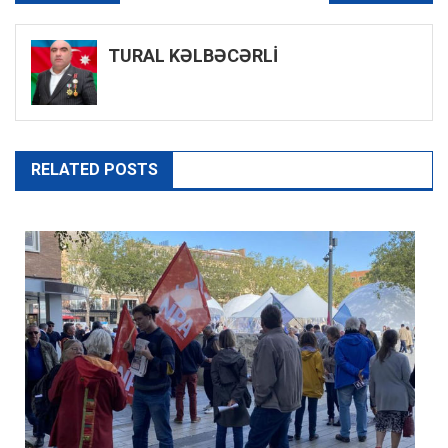
naviqasiyası
TURAL KƏLBƏCƏRLİ
RELATED POSTS