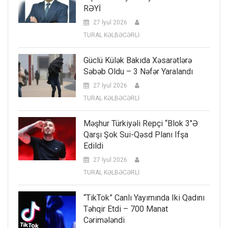
RƏYİ
27 İyul 2026
TURAL KƏLBƏCƏRLİ
Güclü Külək Bakıda Xəsarətlərə
Səbəb Oldu – 3 Nəfər Yaralandı
27 İyul 2026
TURAL KƏLBƏCƏRLİ
Məşhur Türkiyəli Repçi “Blok 3″ə
Qarşı Şok Sui-Qəsd Planı Ifşa
Edildi
27 İyul 2026
TURAL KƏLBƏCƏRLİ
“TikTok” Canlı Yayımında Iki Qadını
Təhqir Etdi – 700 Manat
Cərimələndi