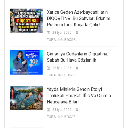
Xaricə Gedən Azərbaycanlıların
DİQQƏTİNƏ: Bu Səhvləri Edənlər
Pullarını Itirir, Küçədə Qalır!
28 İyul 2026
TURAL KƏLBƏCƏRLİ
Çimərliyə Gedənlərin Diqqətinə:
Sabah Bu Hava Gözlənilir
28 İyul 2026
TURAL KƏLBƏCƏRLİ
Yayda Minlərlə Gəncin Etdiyi
Təhlükəli Hərəkət: İflic Və Ölümlə
Nəticələnə Bilər!
28 İyul 2026
TURAL KƏLBƏCƏRLİ