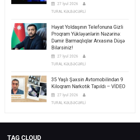
27 İyul 2026
TURAL KƏLBƏCƏRLİ
Həyat Yoldaşının Telefonuna Gizli
Proqram Yükləyənlərin Nəzərinə:
Dəmir Barmaqlıqlar Arxasına Düşə
Bilərsiniz!
27 İyul 2026
TURAL KƏLBƏCƏRLİ
35 Yaşlı Şəxsin Avtomobilindən 9
Kiloqram Narkotik Tapıldı – VİDEO
27 İyul 2026
TURAL KƏLBƏCƏRLİ
TAG CLOUD