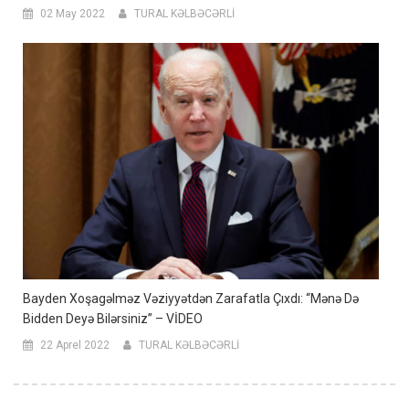
02 May 2022
TURAL KƏLBƏCƏRLİ
Bayden Xoşagəlməz Vəziyyətdən Zarafatla Çıxdı: “Mənə Də
Bidden Deyə Bilərsiniz” – VİDEO
22 Aprel 2022
TURAL KƏLBƏCƏRLİ