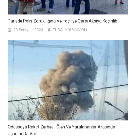
Parisdə Polis Zorakılığına Və Irqçiliyə Qarşı Aksiya Keçirilib
23 Sentyabr 2023
TURAL KƏLBƏCƏRLİ
Odessaya Raket Zərbəsi: Ölən Və Yaralananlar Arasında
Uşaqlar Da Var