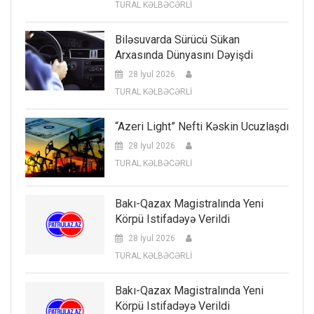
TURAL KƏLBƏCƏRLİ
Biləsuvarda Sürücü Sükan
Arxasında Dünyasını Dəyişdi
28 İyul 2026
TURAL KƏLBƏCƏRLİ
“Azeri Light” Nefti Kəskin Ucuzlaşdı
28 İyul 2026
TURAL KƏLBƏCƏRLİ
Bakı-Qazax Magistralında Yeni
Körpü Istifadəyə Verildi
28 İyul 2026
TURAL KƏLBƏCƏRLİ
Bakı-Qazax Magistralında Yeni
Körpü Istifadəyə Verildi