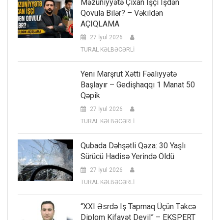
Məzuniyyətə Çıxan Işçi Işdən
Qovula Bilər? – Vəkildən
AÇIQLAMA
27 İyul 2026
TURAL KƏLBƏCƏRLİ
Yeni Marşrut Xətti Fəaliyyətə
Başlayır – Gedişhaqqı 1 Manat 50
Qəpik
27 İyul 2026
TURAL KƏLBƏCƏRLİ
Qubada Dəhşətli Qəza: 30 Yaşlı
Sürücü Hadisə Yerində Öldü
27 İyul 2026
TURAL KƏLBƏCƏRLİ
“XXI Əsrdə Iş Tapmaq Üçün Təkcə
Diplom Kifayət Deyil” – EKSPERT