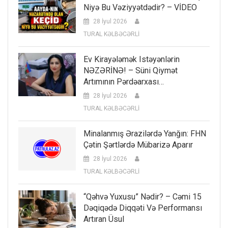
Niyə Bu Vəziyyətdədir? – VİDEO
28 İyul 2026
TURAL KƏLBƏCƏRLİ
Ev Kirayələmək Istəyənlərin
NƏZƏRİNƏ! – Süni Qiymət
Artımının Pərdəarxası…
28 İyul 2026
TURAL KƏLBƏCƏRLİ
Minalanmış Ərazilərdə Yanğın: FHN
Çətin Şərtlərdə Mübarizə Aparır
28 İyul 2026
TURAL KƏLBƏCƏRLİ
“Qəhvə Yuxusu” Nədir? – Cəmi 15
Dəqiqədə Diqqəti Və Performansı
Artıran Üsul