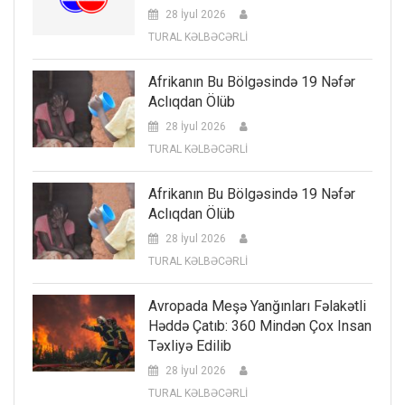
28 İyul 2026
TURAL KƏLBƏCƏRLİ
Afrikanın Bu Bölgəsində 19 Nəfər
Aclıqdan Ölüb
28 İyul 2026
TURAL KƏLBƏCƏRLİ
Afrikanın Bu Bölgəsində 19 Nəfər
Aclıqdan Ölüb
28 İyul 2026
TURAL KƏLBƏCƏRLİ
Avropada Meşə Yanğınları Fəlakətli
Həddə Çatıb: 360 Mindən Çox Insan
Təxliyə Edilib
28 İyul 2026
TURAL KƏLBƏCƏRLİ