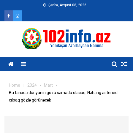
Skip
Şənbə, Avqust 08, 2026
to
content
Home
2024
Mart
Bu tarixdə dünyanın gözü səmada olacaq: Nəhəng asteroid
çılpaq gözlə görünəcək