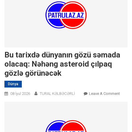
Bu tarixdə dünyanın gözü səmada
olacaq: Nəhəng asteroid çılpaq
gözlə görünəcək
Dünya
On
08 İyul 2026
TURAL KƏLBƏCƏRLİ
Leave A Comment
Bu
Tarixdə
Dünyan
Gözü
Səmad