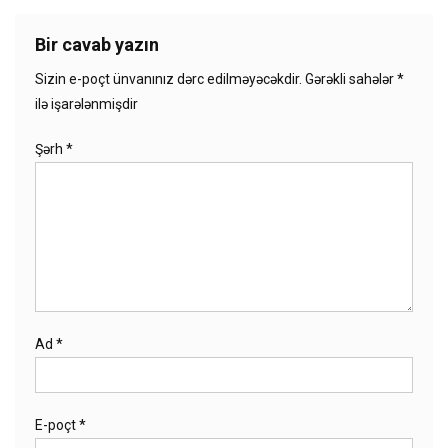
Bir cavab yazın
Sizin e-poçt ünvanınız dərc edilməyəcəkdir.
Gərəkli sahələr
*
ilə işarələnmişdir
Şərh
*
Ad
*
E-poçt
*