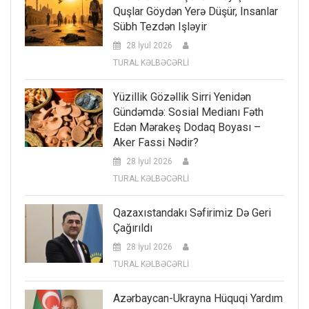
Quşlar Göydən Yerə Düşür, Insanlar
Sübh Tezdən Işləyir
28 İyul 2026
TURAL KƏLBƏCƏRLİ
Yüzillik Gözəllik Sirri Yenidən
Gündəmdə: Sosial Medianı Fəth
Edən Mərakeş Dodaq Boyası –
Aker Fassi Nədir?
28 İyul 2026
TURAL KƏLBƏCƏRLİ
Qazaxıstandakı Səfirimiz Də Geri
Çağırıldı
28 İyul 2026
TURAL KƏLBƏCƏRLİ
Azərbaycan-Ukrayna Hüquqi Yardım