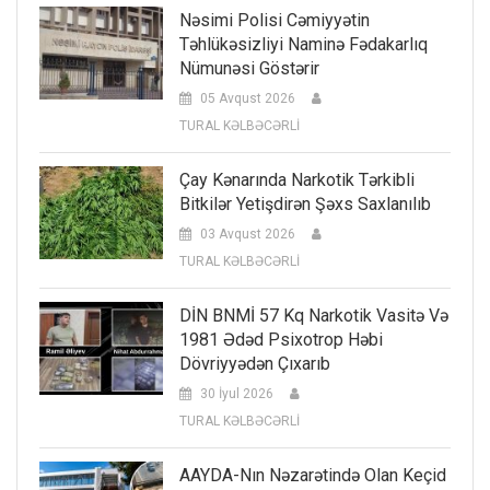
Nəsimi Polisi Cəmiyyətin
Təhlükəsizliyi Naminə Fədakarlıq
Nümunəsi Göstərir
05 Avqust 2026
TURAL KƏLBƏCƏRLİ
Çay Kənarında Narkotik Tərkibli
Bitkilər Yetişdirən Şəxs Saxlanılıb
03 Avqust 2026
TURAL KƏLBƏCƏRLİ
DİN BNMİ 57 Kq Narkotik Vasitə Və
1981 Ədəd Psixotrop Həbi
Dövriyyədən Çıxarıb
30 İyul 2026
TURAL KƏLBƏCƏRLİ
AAYDA-Nın Nəzarətində Olan Keçid