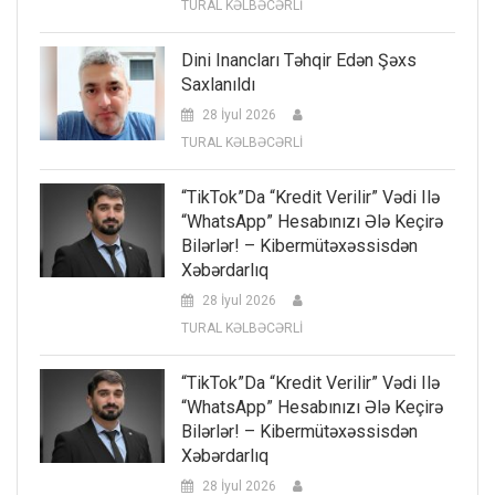
TURAL KƏLBƏCƏRLİ
Dini Inancları Təhqir Edən Şəxs
Saxlanıldı
28 İyul 2026
TURAL KƏLBƏCƏRLİ
“TikTok”da “kredit Verilir” Vədi Ilə
“WhatsApp” Hesabınızı Ələ Keçirə
Bilərlər! – Kibermütəxəssisdən
Xəbərdarlıq
28 İyul 2026
TURAL KƏLBƏCƏRLİ
“TikTok”da “kredit Verilir” Vədi Ilə
“WhatsApp” Hesabınızı Ələ Keçirə
Bilərlər! – Kibermütəxəssisdən
Xəbərdarlıq
28 İyul 2026