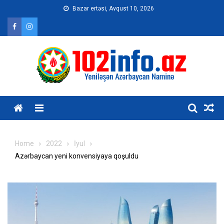
Skip
Bazar ertəsi, Avqust 10, 2026
to
content
Home
2022
İyul
Azərbaycan yeni konvensiyaya qoşuldu