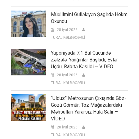
Müəllimini Güllələyən Şagirdə Hökm
Oxundu
28 İyul 2026
TURAL KƏLBƏCƏRLİ
Yaponiyada 7,1 Bal Gücündə
Zəlzələ: Yanğınlar Başladı, Evlər
Uçdu, Rabitə Kəsildi – VİDEO
28 İyul 2026
TURAL KƏLBƏCƏRLİ
“Ulduz” Metrosunun Çıxışında Göz-
Gözü Görmür: Toz Mağazalardakı
Məhsulları Yararsız Hala Salır –
VİDEO
28 İyul 2026
TURAL KƏLBƏCƏRLİ