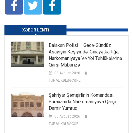
XƏBƏR LENTI
Balakən Polisi – Gecə-Gündüz
Asayişin Keşiyində: Cinayətkarlığa,
Narkomaniyaya Və Yol Təhlükələrinə
Qarşı Mübarizə
08 Avqust 2026
TURAL KƏLBƏCƏRLİ
Şəhriyar Şəmşirlinin Komandası:
Suraxanıda Narkomaniyaya Qarşı
Dəmir Yumruq
05 Avqust 2026
TURAL KƏLBƏCƏRLİ