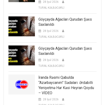
28 İyul 2026
TURAL KƏLBƏCƏRLİ
Göyçayda Ağacları Qurudan Şəxs
Saxlanıldı
28 İyul 2026
TURAL KƏLBƏCƏRLİ
Göyçayda Ağacları Qurudan Şəxs
Saxlanıldı
28 İyul 2026
TURAL KƏLBƏCƏRLİ
İranda Rəsmi Qəbulda
“Azərbaycanım” Sədaları: Ərdəbilli
Yeniyetmə Hər Kəsi Heyran Qoydu
– VİDEO
28 İyul 2026