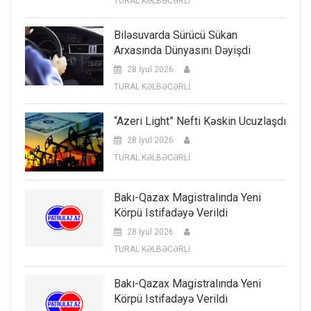
TURAL KƏLBƏCƏRLİ
Biləsuvarda Sürücü Sükan
Arxasında Dünyasını Dəyişdi
28 İyul 2026
TURAL KƏLBƏCƏRLİ
“Azeri Light” Nefti Kəskin Ucuzlaşdı
28 İyul 2026
TURAL KƏLBƏCƏRLİ
Bakı-Qazax Magistralında Yeni
Körpü Istifadəyə Verildi
28 İyul 2026
TURAL KƏLBƏCƏRLİ
Bakı-Qazax Magistralında Yeni
Körpü Istifadəyə Verildi