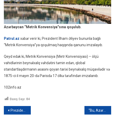
Azərbaycan “Metrik Konvensiya”sına qoşulub.
Patrul.az
xəbər verir ki, Prezident İlham Əliyev bununla bağlı
“Metrik Konvensiya”ya qoşulmaq haqqında qanunu imzalayıb.
Qeyd edək ki, Metrik Konvensiya (Metr Konvensiyası) – ölçü
vahidlərinin beynəlxalq vəhdətini təmin edən, qlobal
standartlaşdırmanın əsasını qoyan tarixi beynəlxalq müqavilədir və
1875-ci il mayın 20-də Parisdə 17 ölkə tərəfindən imzalanıb.
102info.az
Baxış Sayı:
84
Yazı
Prezident 2025-ci il dövlət büdcəsinin icrasını təsdiqlədi
“Bu, Azərbaycanın quru sərhədlərinin bağlı olması ilə əlaqədardır”