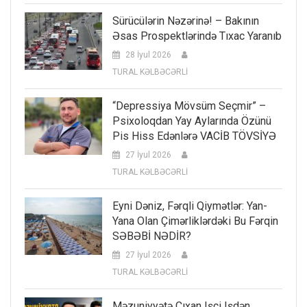
Sürücülərin Nəzərinə! – Bakının
Əsas Prospektlərində Tıxac Yaranıb
28 İyul 2026
TURAL KƏLBƏCƏRLİ
“Depressiya Mövsüm Seçmir” –
Psixoloqdan Yay Aylarında Özünü
Pis Hiss Edənlərə VACİB TÖVSİYƏ
27 İyul 2026
TURAL KƏLBƏCƏRLİ
Eyni Dəniz, Fərqli Qiymətlər: Yan-
Yana Olan Çimərliklərdəki Bu Fərqin
SƏBƏBİ NƏDİR?
27 İyul 2026
TURAL KƏLBƏCƏRLİ
Məzuniyyətə Çıxan Işçi Işdən