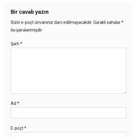
Bir cavab yazın
Sizin e-poçt ünvanınız dərc edilməyəcəkdir.
Gərəkli sahələr
*
ilə işarələnmişdir
Şərh
*
Ad
*
E-poçt
*