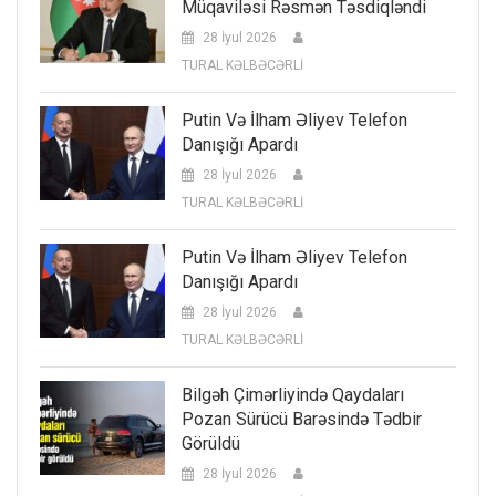
Müqaviləsi Rəsmən Təsdiqləndi
28 İyul 2026
TURAL KƏLBƏCƏRLİ
Putin Və İlham Əliyev Telefon
Danışığı Apardı
28 İyul 2026
TURAL KƏLBƏCƏRLİ
Putin Və İlham Əliyev Telefon
Danışığı Apardı
28 İyul 2026
TURAL KƏLBƏCƏRLİ
Bilgəh Çimərliyində Qaydaları
Pozan Sürücü Barəsində Tədbir
Görüldü
28 İyul 2026