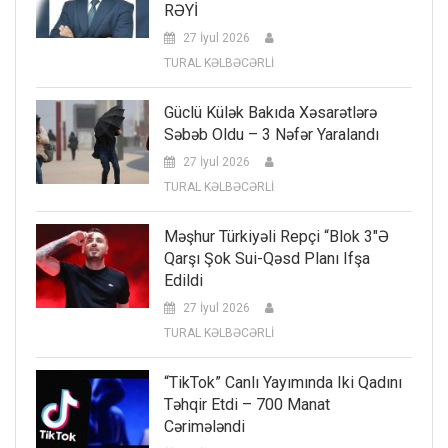
RƏYİ
27 İyul 2026
TURAL KƏLBƏCƏRLİ
Güclü Külək Bakıda Xəsarətlərə
Səbəb Oldu – 3 Nəfər Yaralandı
27 İyul 2026
TURAL KƏLBƏCƏRLİ
Məşhur Türkiyəli Repçi “Blok 3″ə
Qarşı Şok Sui-Qəsd Planı Ifşa
Edildi
27 İyul 2026
TURAL KƏLBƏCƏRLİ
“TikTok” Canlı Yayımında Iki Qadını
Təhqir Etdi – 700 Manat
Cərimələndi