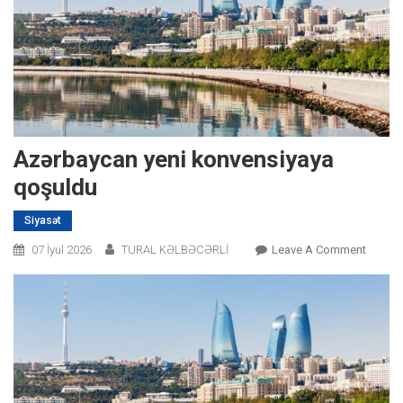
Azərbaycan yeni konvensiyaya
qoşuldu
Siyasət
On
07 İyul 2026
TURAL KƏLBƏCƏRLİ
Leave A Comment
Azərba
Yeni
Konven
Qoşuld