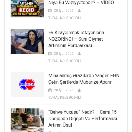
Niyə Bu Vəziyyətdədir? – VİDEO
28 İyul 2026
TURAL KƏLBƏCƏRLİ
Ev Kirayələmək Istəyənlərin
NƏZƏRİNƏ! – Süni Qiymət
Artımının Pərdəarxası…
28 İyul 2026
TURAL KƏLBƏCƏRLİ
Minalanmış Ərazilərdə Yanğın: FHN
Çətin Şərtlərdə Mübarizə Aparır
28 İyul 2026
TURAL KƏLBƏCƏRLİ
“Qəhvə Yuxusu” Nədir? – Cəmi 15
Dəqiqədə Diqqəti Və Performansı
Artıran Üsul