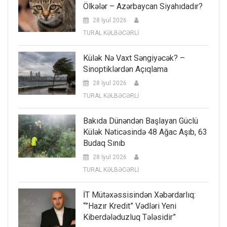
Ölkələr – Azərbaycan Siyahıdadır?
28 İyul 2026
TURAL KƏLBƏCƏRLİ
Külək Nə Vaxt Səngiyəcək? –
Sinoptiklərdən Açıqlama
28 İyul 2026
TURAL KƏLBƏCƏRLİ
Bakıda Dünəndən Başlayan Güclü
Külək Nəticəsində 48 Ağac Aşıb, 63
Budaq Sınıb
28 İyul 2026
TURAL KƏLBƏCƏRLİ
İT Mütəxəssisindən Xəbərdarlıq:
“”Hazır Kredit” Vədləri Yeni
Kiberdələduzluq Tələsidir”