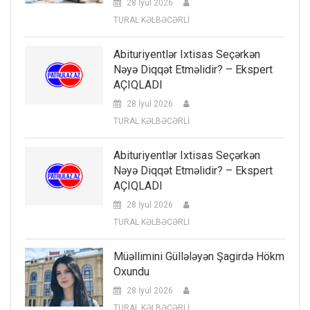
28 İyul 2026
TURAL KƏLBƏCƏRLİ
Abituriyentlər Ixtisas Seçərkən
Nəyə Diqqət Etməlidir? – Ekspert
AÇIQLADI
28 İyul 2026
TURAL KƏLBƏCƏRLİ
Abituriyentlər Ixtisas Seçərkən
Nəyə Diqqət Etməlidir? – Ekspert
AÇIQLADI
28 İyul 2026
TURAL KƏLBƏCƏRLİ
Müəllimini Güllələyən Şagirdə Hökm
Oxundu
28 İyul 2026
TURAL KƏLBƏCƏRLİ