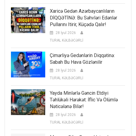
Xaricə Gedən Azərbaycanlıların
DİQQƏTİNƏ: Bu Səhvləri Edənlər
Pullarını Itirir, Küçədə Qalır!
28 İyul 2026
TURAL KƏLBƏCƏRLİ
Çimərliyə Gedənlərin Diqqətinə:
Sabah Bu Hava Gözlənilir
28 İyul 2026
TURAL KƏLBƏCƏRLİ
Yayda Minlərlə Gəncin Etdiyi
Təhlükəli Hərəkət: İflic Və Ölümlə
Nəticələnə Bilər!
28 İyul 2026
TURAL KƏLBƏCƏRLİ