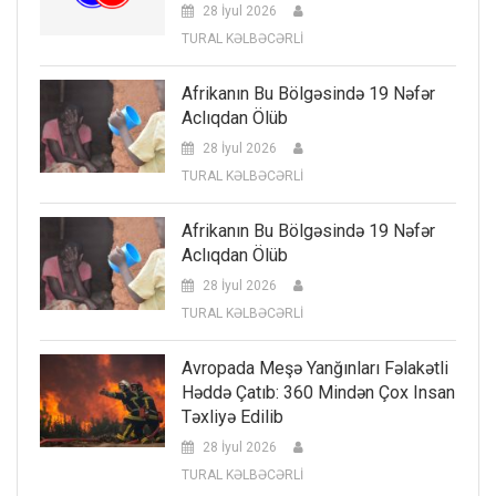
28 İyul 2026
TURAL KƏLBƏCƏRLİ
Afrikanın Bu Bölgəsində 19 Nəfər
Aclıqdan Ölüb
28 İyul 2026
TURAL KƏLBƏCƏRLİ
Afrikanın Bu Bölgəsində 19 Nəfər
Aclıqdan Ölüb
28 İyul 2026
TURAL KƏLBƏCƏRLİ
Avropada Meşə Yanğınları Fəlakətli
Həddə Çatıb: 360 Mindən Çox Insan
Təxliyə Edilib
28 İyul 2026
TURAL KƏLBƏCƏRLİ