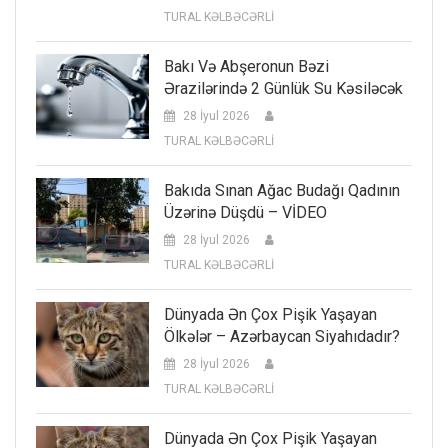
TURAL KƏLBƏCƏRLİ
Bakı Və Abşeronun Bəzi
Ərazilərində 2 Günlük Su Kəsiləcək
28 İyul 2026
TURAL KƏLBƏCƏRLİ
Bakıda Sınan Ağac Budağı Qadının
Üzərinə Düşdü – VİDEO
28 İyul 2026
TURAL KƏLBƏCƏRLİ
Dünyada Ən Çox Pişik Yaşayan
Ölkələr – Azərbaycan Siyahıdadır?
28 İyul 2026
TURAL KƏLBƏCƏRLİ
Dünyada Ən Çox Pişik Yaşayan