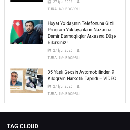
27 İyul 2026
TURAL KƏLBƏCƏRLİ
Həyat Yoldaşının Telefonuna Gizli
Proqram Yükləyənlərin Nəzərinə:
Dəmir Barmaqlıqlar Arxasına Düşə
Bilərsiniz!
27 İyul 2026
TURAL KƏLBƏCƏRLİ
35 Yaşlı Şəxsin Avtomobilindən 9
Kiloqram Narkotik Tapıldı – VİDEO
27 İyul 2026
TURAL KƏLBƏCƏRLİ
TAG CLOUD