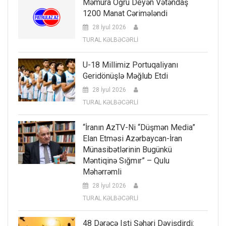
Məmura Oğru Deyən Vətəndaş
1200 Manat Cərimələndi
28 İyul 2026
TURAL KƏLBƏCƏRLİ
U-18 Millimiz Portuqaliyanı
Geridönüşlə Məğlub Etdi
28 İyul 2026
TURAL KƏLBƏCƏRLİ
“İranın AzTV-Ni “düşmən Media”
Elan Etməsi Azərbaycan-İran
Münasibətlərinin Bugünkü
Məntiqinə Sığmır” – Qulu
Məhərrəmli
28 İyul 2026
TURAL KƏLBƏCƏRLİ
48 Dərəcə Isti Şəhəri Dəyişdirdi: