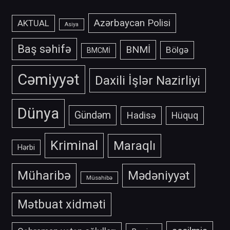
Azərbaycan Polisi
AKTUAL
Asiya
Baş səhifə
BNMİ
Bölgə
BMCMİ
Cəmiyyət
Daxili İşlər Nazirliyi
Dünya
Gündəm
Hadisə
Hüquq
Kriminal
Maraqlı
Hərbi
Müharibə
Mədəniyyət
Müsahibə
Mətbuat xidməti