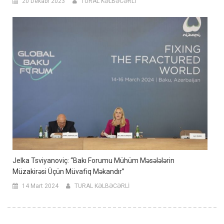
20 Dekabr 2023
TURAL KƏLBƏCƏRLİ
Jelka Tsviyanoviç: “Bakı Forumu Mühüm Məsələlərin
Müzakirəsi Üçün Müvafiq Məkandır”
14 Mart 2024
TURAL KƏLBƏCƏRLİ