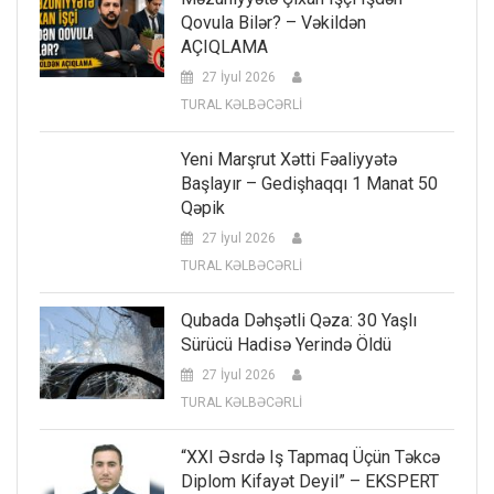
Qovula Bilər? – Vəkildən
AÇIQLAMA
27 İyul 2026
TURAL KƏLBƏCƏRLİ
Yeni Marşrut Xətti Fəaliyyətə
Başlayır – Gedişhaqqı 1 Manat 50
Qəpik
27 İyul 2026
TURAL KƏLBƏCƏRLİ
Qubada Dəhşətli Qəza: 30 Yaşlı
Sürücü Hadisə Yerində Öldü
27 İyul 2026
TURAL KƏLBƏCƏRLİ
“XXI Əsrdə Iş Tapmaq Üçün Təkcə
Diplom Kifayət Deyil” – EKSPERT