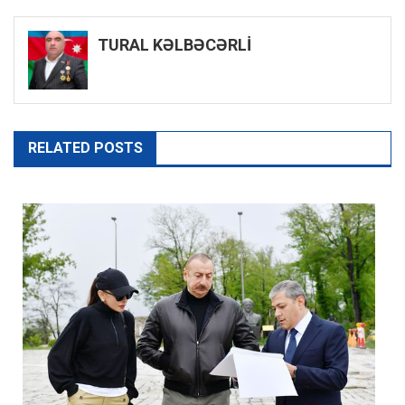
naviqasiyası
TURAL KƏLBƏCƏRLİ
RELATED POSTS