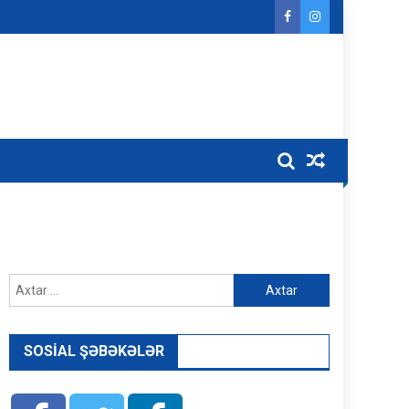
Axtarış:
SOSIAL ŞƏBƏKƏLƏR