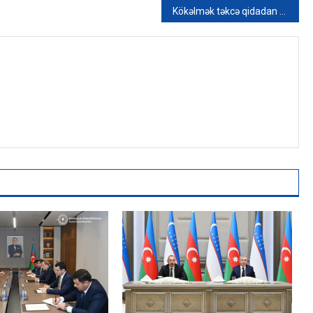
Kökəlmək təkcə qidadan asılı deyil – Hər gün etdiyimiz bu səhvlər çəki artırır