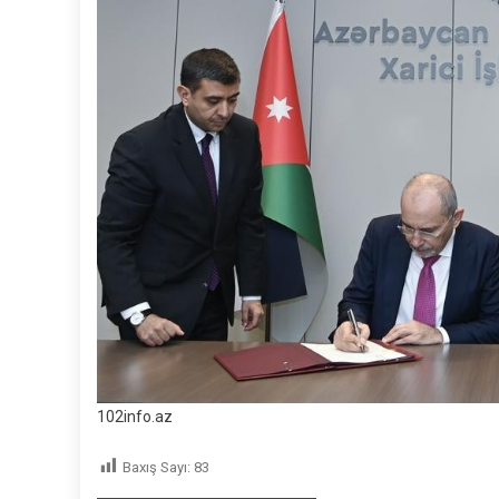
102info.az
Baxış Sayı:
83