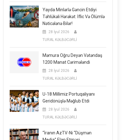
Yayda Minlərlə Gəncin Etdiyi
Təhlükəli Hərəkət: İflic Və Ölümlə
Nəticələnə Bilər!
28 İyul 2026
TURAL KƏLBƏCƏRLİ
Məmura Oğru Deyən Vətəndaş
1200 Manat Cərimələndi
28 İyul 2026
TURAL KƏLBƏCƏRLİ
U-18 Millimiz Portuqaliyanı
Geridönüşlə Məğlub Etdi
28 İyul 2026
TURAL KƏLBƏCƏRLİ
“İranın AzTV-Ni “düşmən
Media” Elan Etməsi