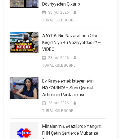
Dövriyyədən Çıxarıb
30 İyul 2026
TURAL KƏLBƏCƏRLİ
AAYDA-Nın Nəzarətində Olan
Keçid Niyə Bu Vəziyyətdədir? –
VİDEO
28 İyul 2026
TURAL KƏLBƏCƏRLİ
Ev Kirayələmək Istəyənlərin
NƏZƏRİNƏ! – Süni Qiymət
Artımının Pərdəarxası…
28 İyul 2026
TURAL KƏLBƏCƏRLİ
Minalanmış Ərazilərdə Yanğın:
FHN Çətin Şərtlərdə Mübarizə