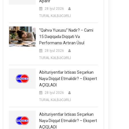
Aparır
28 İyul 2026
TURAL KƏLBƏCƏRLİ
“Qəhvə Yuxusu” Nədir? – Cəmi
15 Dəqiqədə Diqqəti Və
Performansı Artıran Üsul
28 İyul 2026
TURAL KƏLBƏCƏRLİ
Abituriyentlər Ixtisas Seçərkən
Nəyə Diqqət Etməlidir? – Ekspert
AÇIQLADI
28 İyul 2026
TURAL KƏLBƏCƏRLİ
Abituriyentlər Ixtisas Seçərkən
Nəyə Diqqət Etməlidir? – Ekspert
AÇIQLADI