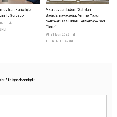
ov İran Xarici Işlər
Azərbaycan Lideri: “Səhvləri
ini Ilə Görüşüb
Bağışlamayacağıq, Amma Yaxşı
Nəticələr Olsa Onları Tərifləməyə Şad
2023
Olarıq”
ƏRLİ
21 İyun 2022
TURAL KƏLBƏCƏRLİ
ələr
*
ilə işarələnmişdir