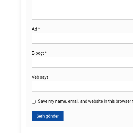
Ad
*
E-poçt
*
Veb sayt
Save my name, email, and website in this browser 