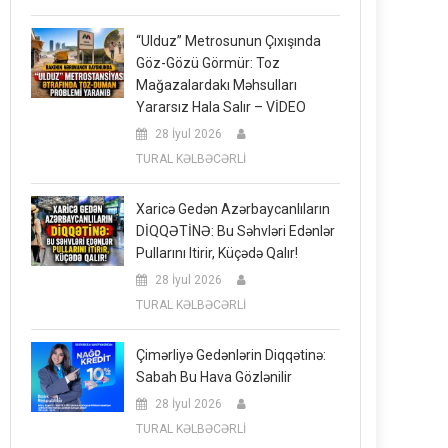
“Ulduz” Metrosunun Çıxışında
Göz-Gözü Görmür: Toz
Mağazalardakı Məhsulları
Yararsız Hala Salır – VİDEO
28 İyul 2026
TURAL KƏLBƏCƏRLİ
Xaricə Gedən Azərbaycanlıların
DİQQƏTİNƏ: Bu Səhvləri Edənlər
Pullarını Itirir, Küçədə Qalır!
28 İyul 2026
TURAL KƏLBƏCƏRLİ
Çimərliyə Gedənlərin Diqqətinə:
Sabah Bu Hava Gözlənilir
28 İyul 2026
TURAL KƏLBƏCƏRLİ