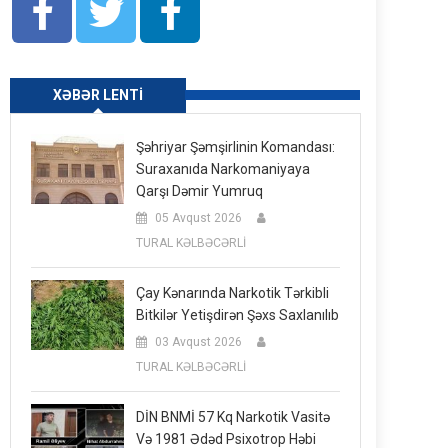
XƏBƏR LENTI
Şəhriyar Şəmşirlinin Komandası:
Suraxanıda Narkomaniyaya
Qarşı Dəmir Yumruq
05 Avqust 2026
TURAL KƏLBƏCƏRLİ
Çay Kənarında Narkotik Tərkibli
Bitkilər Yetişdirən Şəxs Saxlanılıb
03 Avqust 2026
TURAL KƏLBƏCƏRLİ
DİN BNMİ 57 Kq Narkotik Vasitə
Və 1981 Ədəd Psixotrop Həbi