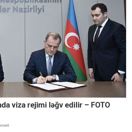
da viza rejimi ləğv edilir – FOTO
On
mment
Azərbaycan