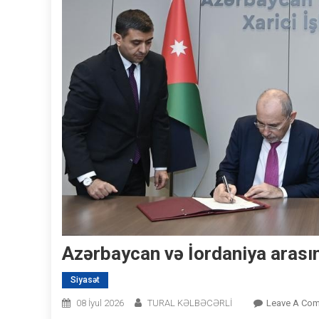
Azərbaycan və İordaniya arasın
Siyasət
08 İyul 2026
TURAL KƏLBƏCƏRLİ
Leave A Co