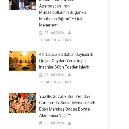
Azərbaycan-İran
Münasibətlərinin Bugünkü
Məntiqinə Sığmır” – Qulu
Məhərrəmli
28 İyul 2026
TURAL KƏLBƏCƏRLİ
48 Dərəcə Isti Şəhəri Dəyişdirdi:
Quşlar Göydən Yerə Düşür,
Insanlar Sübh Tezdən Işləyir
28 İyul 2026
TURAL KƏLBƏCƏRLİ
Yüzillik Gözəllik Sirri Yenidən
Gündəmdə: Sosial Medianı Fəth
Edən Mərakeş Dodaq Boyası –
Aker Fassi Nədir?
28 İyul 2026