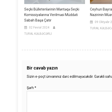
Seçki Bülletenlərinin Məntəqə Seçki
Ceyhun Bayram
Komissiyalarına Verilməsi Müddəti
Nazirinin Müav
Sabah Başa Çatır
09 Oktyabr 
02 Fevral 2024
TURAL KƏLBƏC
TURAL KƏLBƏCƏRLİ
Bir cavab yazın
Sizin e-poçt ünvanınız dərc edilməyəcəkdir.
Gərəkli sah
Şərh
*