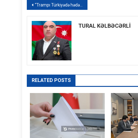
Yazı
“Trampı Türkiyədə hədəfə almalıyıq” – İran rəsmisi
naviqasiyası
TURAL KƏLBƏCƏRLİ
RELATED POSTS