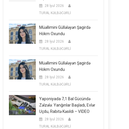
28 İyul 2026
TURAL KƏLBƏCƏRLİ
Müəllimini Güllələyən Şagirdə
Hökm Oxundu
28 İyul 2026
TURAL KƏLBƏCƏRLİ
Müəllimini Güllələyən Şagirdə
Hökm Oxundu
28 İyul 2026
TURAL KƏLBƏCƏRLİ
Yaponiyada 7,1 Bal Gücündə
Zəlzələ: Yanğınlar Başladı, Evlər
Uçdu, Rabitə Kəsildi – VİDEO
28 İyul 2026
TURAL KƏLBƏCƏRLİ