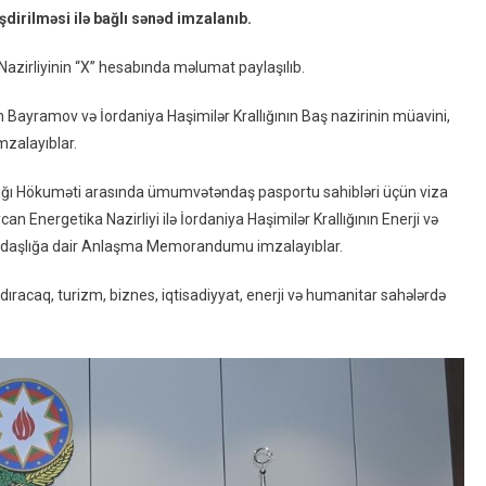
dirilməsi ilə bağlı sənəd imzalanıb.
Və
İordaniya
 Nazirliyinin “X” hesabında məlumat paylaşılıb.
Arasında
Viza
yhun Bayramov və İordaniya Haşimilər Krallığının Baş nazirinin müavini,
Rejimi
mzalayıblar.
Ləğv
Edilir
llığı Hökuməti arasında ümumvətəndaş pasportu sahibləri üçün viza
–
an Energetika Nazirliyi ilə İordaniya Haşimilər Krallığının Enerji və
FOTO
əməkdaşlığa dair Anlaşma Memorandumu imzalayıblar.
şdıracaq, turizm, biznes, iqtisadiyyat, enerji və humanitar sahələrdə