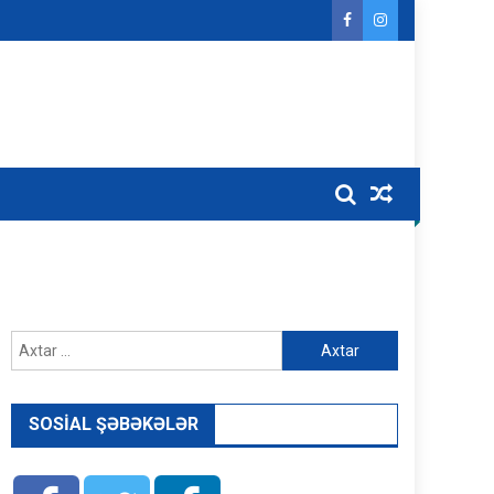
Axtarış:
SOSIAL ŞƏBƏKƏLƏR