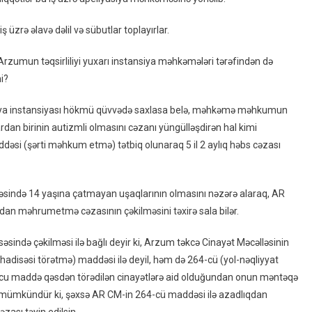
ş üzrə əlavə dəlil və sübutlar toplayırlar.
 Arzumun təqsirliliyi yuxarı instansiya məhkəmələri tərəfindən də
i?
asiya instansiyası hökmü qüvvədə saxlasa belə, məhkəmə məhkumun
rdan birinin autizmli olmasını cəzanı yüngülləşdirən hal kimi
ddəsi (şərti məhkum etmə) tətbiq olunaraq 5 il 2 aylıq həbs cəzası
ndə 14 yaşına çatmayan uşaqlarının olmasını nəzərə alaraq, AR
an məhrumetmə cəzasının çəkilməsini təxirə sala bilər.
ində çəkilməsi ilə bağlı deyir ki, Arzum təkcə Cinayət Məcəlləsinin
 hadisəsi törətmə) maddəsi ilə deyil, həm də 264-cü (yol-nəqliyyat
onuncu maddə qəsdən törədilən cinayətlərə aid olduğundan onun məntəqə
a mümkündür ki, şəxsə AR CM-in 264-cü maddəsi ilə azadlıqdan