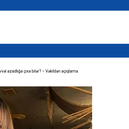
əl azadlığa çıxa bilər? – Vəkildən açıqlama