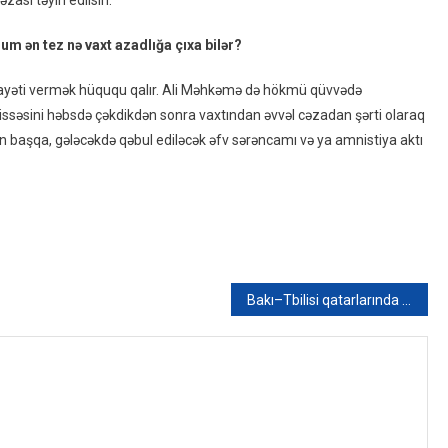
ası təyin edilsin.
m ən tez nə vaxt azadlığa çıxa bilər?
ayəti vermək hüququ qalır. Ali Məhkəmə də hökmü qüvvədə
hissəsini həbsdə çəkdikdən sonra vaxtından əvvəl cəzadan şərti olaraq
başqa, gələcəkdə qəbul ediləcək əfv sərəncamı və ya amnistiya aktı
Bakı–Tbilisi qatarlarında yeni vaqonlar – Biletlər ucuzlaşdı