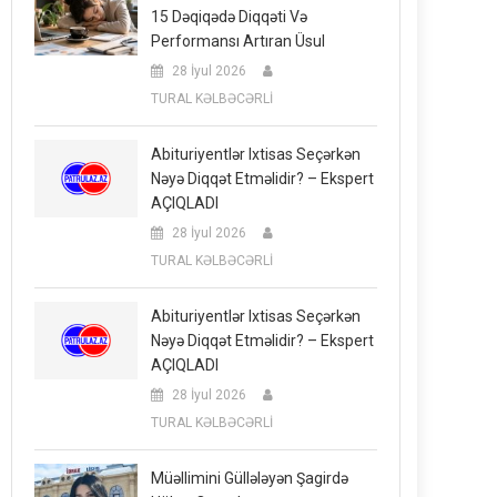
15 Dəqiqədə Diqqəti Və
Performansı Artıran Üsul
28 İyul 2026
TURAL KƏLBƏCƏRLİ
Abituriyentlər Ixtisas Seçərkən
Nəyə Diqqət Etməlidir? – Ekspert
AÇIQLADI
28 İyul 2026
TURAL KƏLBƏCƏRLİ
Abituriyentlər Ixtisas Seçərkən
Nəyə Diqqət Etməlidir? – Ekspert
AÇIQLADI
28 İyul 2026
TURAL KƏLBƏCƏRLİ
Müəllimini Güllələyən Şagirdə