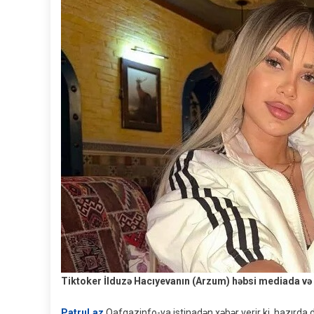
Tiktoker İlduzə Hacıyevanın (Arzum) həbsi mediada və
Patrul.az
Qafqazinfo-ya istinadən xəbər verir ki, hazırda 