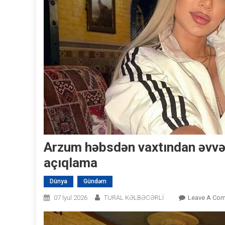
Arzum həbsdən vaxtından əvvəl 
açıqlama
Dünya
Gündəm
07 İyul 2026
TURAL KƏLBƏCƏRLİ
Leave A Co