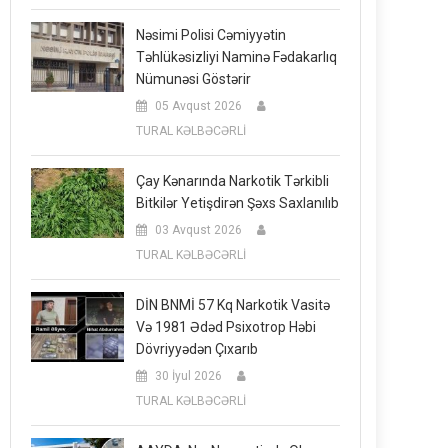
Nəsimi Polisi Cəmiyyətin
Təhlükəsizliyi Naminə Fədakarlıq
Nümunəsi Göstərir
05 Avqust 2026
TURAL KƏLBƏCƏRLİ
Çay Kənarında Narkotik Tərkibli
Bitkilər Yetişdirən Şəxs Saxlanılıb
03 Avqust 2026
TURAL KƏLBƏCƏRLİ
DİN BNMİ 57 Kq Narkotik Vasitə
Və 1981 Ədəd Psixotrop Həbi
Dövriyyədən Çıxarıb
30 İyul 2026
TURAL KƏLBƏCƏRLİ