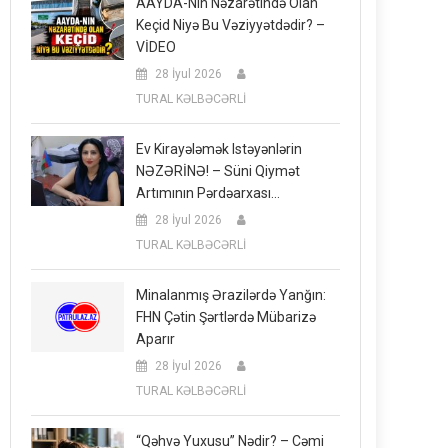
AAYDA-Nın Nəzarətində Olan
Keçid Niyə Bu Vəziyyətdədir? –
VİDEO
28 İyul 2026
TURAL KƏLBƏCƏRLİ
Ev Kirayələmək Istəyənlərin
NƏZƏRİNƏ! – Süni Qiymət
Artımının Pərdəarxası…
28 İyul 2026
TURAL KƏLBƏCƏRLİ
Minalanmış Ərazilərdə Yanğın:
FHN Çətin Şərtlərdə Mübarizə
Aparır
28 İyul 2026
TURAL KƏLBƏCƏRLİ
“Qəhvə Yuxusu” Nədir? – Cəmi