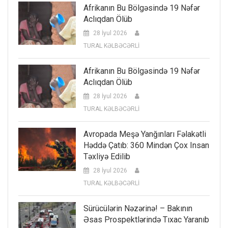
Afrikanın Bu Bölgəsində 19 Nəfər
Aclıqdan Ölüb
28 İyul 2026
TURAL KƏLBƏCƏRLİ
Afrikanın Bu Bölgəsində 19 Nəfər
Aclıqdan Ölüb
28 İyul 2026
TURAL KƏLBƏCƏRLİ
Avropada Meşə Yanğınları Fəlakətli
Həddə Çatıb: 360 Mindən Çox Insan
Təxliyə Edilib
28 İyul 2026
TURAL KƏLBƏCƏRLİ
Sürücülərin Nəzərinə! – Bakının
Əsas Prospektlərində Tıxac Yaranıb