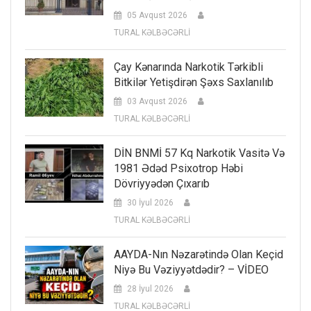
05 Avqust 2026
TURAL KƏLBƏCƏRLİ
Çay Kənarında Narkotik Tərkibli
Bitkilər Yetişdirən Şəxs Saxlanılıb
03 Avqust 2026
TURAL KƏLBƏCƏRLİ
DİN BNMİ 57 Kq Narkotik Vasitə Və
1981 Ədəd Psixotrop Həbi
Dövriyyədən Çıxarıb
30 İyul 2026
TURAL KƏLBƏCƏRLİ
AAYDA-Nın Nəzarətində Olan Keçid
Niyə Bu Vəziyyətdədir? – VİDEO
28 İyul 2026
TURAL KƏLBƏCƏRLİ