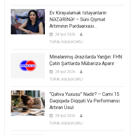
Ev Kirayələmək Istəyənlərin
NƏZƏRİNƏ! – Süni Qiymət
Artımının Pərdəarxası…
28 İyul 2026
TURAL KƏLBƏCƏRLİ
Minalanmış Ərazilərdə Yanğın: FHN
Çətin Şərtlərdə Mübarizə Aparır
28 İyul 2026
TURAL KƏLBƏCƏRLİ
“Qəhvə Yuxusu” Nədir? – Cəmi 15
Dəqiqədə Diqqəti Və Performansı
Artıran Üsul
28 İyul 2026
TURAL KƏLBƏCƏRLİ