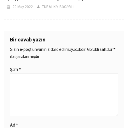
20 May 2022
TURAL KƏLBƏCƏRLİ
Bir cavab yazın
Sizin e-poçt ünvanınız dərc edilməyəcəkdir.
Gərəkli sahələr
*
ilə işarələnmişdir
Şərh
*
Ad
*