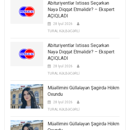
Abituriyentlər Ixtisas Seçərkən
Nəyə Diqqət Etməlidir? – Ekspert
AÇIQLADI
28 İyul 2026
TURAL KƏLBƏCƏRLİ
Abituriyentlər Ixtisas Seçərkən
Nəyə Diqqət Etməlidir? – Ekspert
AÇIQLADI
28 İyul 2026
TURAL KƏLBƏCƏRLİ
Müəllimini Güllələyən Şagirdə Hökm
Oxundu
28 İyul 2026
TURAL KƏLBƏCƏRLİ
Müəllimini Güllələyən Şagirdə Hökm