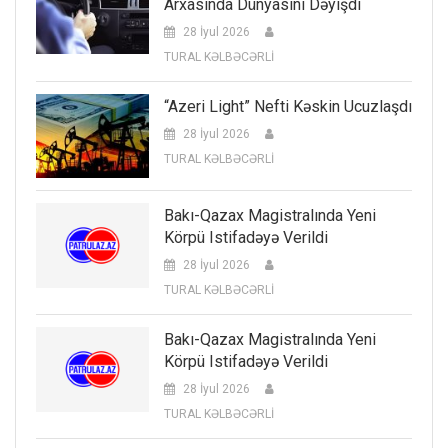
Arxasında Dünyasını Dəyişdi
28 İyul 2026
TURAL KƏLBƏCƏRLİ
“Azeri Light” Nefti Kəskin Ucuzlaşdı
28 İyul 2026
TURAL KƏLBƏCƏRLİ
Bakı-Qazax Magistralında Yeni
Körpü Istifadəyə Verildi
28 İyul 2026
TURAL KƏLBƏCƏRLİ
Bakı-Qazax Magistralında Yeni
Körpü Istifadəyə Verildi
28 İyul 2026
TURAL KƏLBƏCƏRLİ