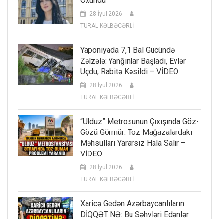
Oxundu
28 İyul 2026
TURAL KƏLBƏCƏRLİ
Yaponiyada 7,1 Bal Gücündə
Zəlzələ: Yanğınlar Başladı, Evlər
Uçdu, Rabitə Kəsildi – VİDEO
28 İyul 2026
TURAL KƏLBƏCƏRLİ
“Ulduz” Metrosunun Çıxışında Göz-
Gözü Görmür: Toz Mağazalardakı
Məhsulları Yararsız Hala Salır –
VİDEO
28 İyul 2026
TURAL KƏLBƏCƏRLİ
Xaricə Gedən Azərbaycanlıların
DİQQƏTİNƏ: Bu Səhvləri Edənlər