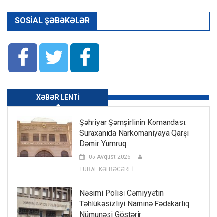
SOSIAL ŞƏBƏKƏLƏR
XƏBƏR LENTI
Şəhriyar Şəmşirlinin Komandası:
Suraxanıda Narkomaniyaya Qarşı
Dəmir Yumruq
05 Avqust 2026
TURAL KƏLBƏCƏRLİ
Nəsimi Polisi Cəmiyyətin
Təhlükəsizliyi Naminə Fədakarlıq
Nümunəsi Göstərir