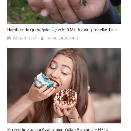
Hamburqda Qurbağalar Üçün 500 Min Avroluq Tunellər Tikilir
02 Fevral 2024
TURAL KƏLBƏCƏRLİ
Şirniyyatın Zərərini Azaltmağın Yolları Açıqlandı – FOTO