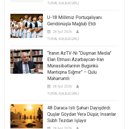
TURAL KƏLBƏCƏRLİ
U-18 Millimiz Portuqaliyanı
Geridönüşlə Məğlub Etdi
28 İyul 2026
TURAL KƏLBƏCƏRLİ
“İranın AzTV-Ni “düşmən Media”
Elan Etməsi Azərbaycan-İran
Münasibətlərinin Bugünkü
Məntiqinə Sığmır” – Qulu
Məhərrəmli
28 İyul 2026
TURAL KƏLBƏCƏRLİ
48 Dərəcə Isti Şəhəri Dəyişdirdi:
Quşlar Göydən Yerə Düşür, Insanlar
Sübh Tezdən Işləyir
28 İyul 2026