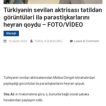
Türkiyənin sevilən aktrisası tətildən
görüntüləri ilə pərəstişkarlarını
heyran qoydu – FOTO/VİDEO
Maraqlı
On
15 Aprel 2024
TURAL KƏLBƏCƏRLİ
Leave A Comment
Türki
Sevil
Aktri
Tətil
Görün
Ilə
Türkiyənin sevilən aktrisalarından Melisa Döngel istirahətindən
Pərəs
paylaşdığı görüntüləri ilə pərəstişkarlarını heyran qoyub.
Heyr
Qoyd
Oxu.Az
-ın məlumatına görə, o, bununla bağlı sosial şəbəkə
–
hesabından paylaşım edib.
FOTO