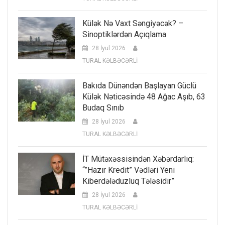
Külək Nə Vaxt Səngiyəcək? –
Sinoptiklərdən Açıqlama
28 İyul 2026
TURAL KƏLBƏCƏRLİ
Bakıda Dünəndən Başlayan Güclü
Külək Nəticəsində 48 Ağac Aşıb, 63
Budaq Sınıb
28 İyul 2026
TURAL KƏLBƏCƏRLİ
İT Mütəxəssisindən Xəbərdarlıq:
“”Hazır Kredit” Vədləri Yeni
Kiberdələduzluq Tələsidir”
28 İyul 2026
TURAL KƏLBƏCƏRLİ