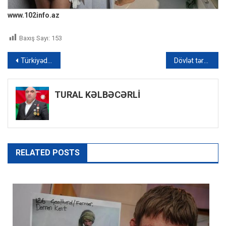
www.102info.az
Baxış Sayı:
153
Yazı
Türkiyədə çiçəyi dərməklə bağlı qadağa: Yüksək məbləğdə cərimə ödəyəcəklər – FOTO
Dövlət tərəfindən təyin edilən pulsuz dərmanları ala bilmirik – ŞİKAYƏT + VİDEO
naviqasiyası
TURAL KƏLBƏCƏRLİ
RELATED POSTS