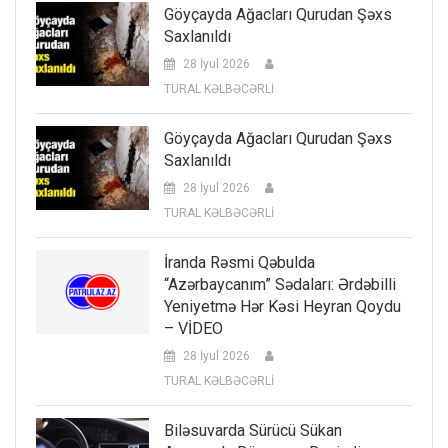
Göyçayda Ağacları Qurudan Şəxs
Saxlanıldı
28 İyul 2026
TURAL KƏLBƏCƏRLİ
Göyçayda Ağacları Qurudan Şəxs
Saxlanıldı
28 İyul 2026
TURAL KƏLBƏCƏRLİ
İranda Rəsmi Qəbulda
“Azərbaycanım” Sədaları: Ərdəbilli
Yeniyetmə Hər Kəsi Heyran Qoydu
– VİDEO
28 İyul 2026
TURAL KƏLBƏCƏRLİ
Biləsuvarda Sürücü Sükan