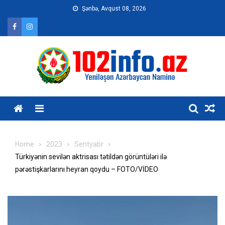
Skip
Şənbə, Avqust 08, 2026
to
content
Home
2023
Sentyabr
Türkiyənin sevilən aktrisası tətildən görüntüləri ilə
pərəstişkarlarını heyran qoydu – FOTO/VİDEO