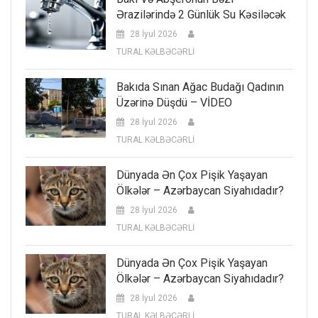
Ərazilərində 2 Günlük Su Kəsiləcək
28 İyul 2026
TURAL KƏLBƏCƏRLİ
Bakıda Sınan Ağac Budağı Qadının
Üzərinə Düşdü – VİDEO
28 İyul 2026
TURAL KƏLBƏCƏRLİ
Dünyada Ən Çox Pişik Yaşayan
Ölkələr – Azərbaycan Siyahıdadır?
28 İyul 2026
TURAL KƏLBƏCƏRLİ
Dünyada Ən Çox Pişik Yaşayan
Ölkələr – Azərbaycan Siyahıdadır?
28 İyul 2026
TURAL KƏLBƏCƏRLİ