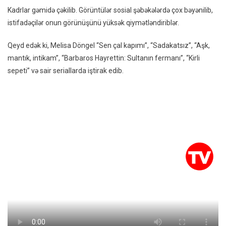
Kadrlar gəmidə çəkilib. Görüntülər sosial şəbəkələrdə çox bəyənilib,
istifadəçilər onun görünüşünü yüksək qiymətləndiriblər.
Qeyd edək ki, Melisa Döngel “Sen çal kapımı”, “Sadakatsız”, “Aşk,
mantık, intikam”, “Barbaros Hayrettin: Sultanın fermanı”, “Kirli
sepeti” və sair seriallarda iştirak edib.