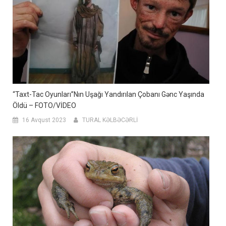
“Taxt-Tac Oyunları”nın Uşağı Yandırılan Çobanı Gənc Yaşında
Öldü – FOTO/VİDEO
16 Avqust 2023
TURAL KƏLBƏCƏRLİ