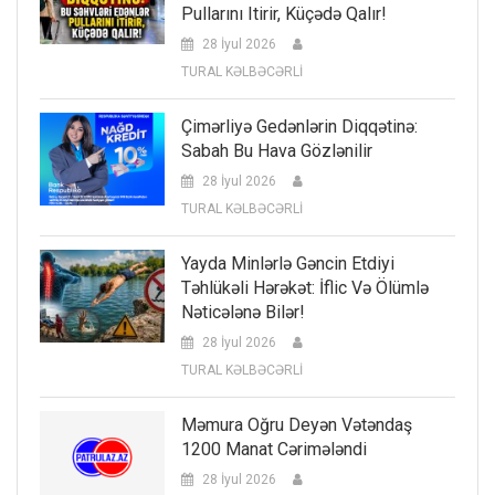
Pullarını Itirir, Küçədə Qalır!
28 İyul 2026
TURAL KƏLBƏCƏRLİ
Çimərliyə Gedənlərin Diqqətinə:
Sabah Bu Hava Gözlənilir
28 İyul 2026
TURAL KƏLBƏCƏRLİ
Yayda Minlərlə Gəncin Etdiyi
Təhlükəli Hərəkət: İflic Və Ölümlə
Nəticələnə Bilər!
28 İyul 2026
TURAL KƏLBƏCƏRLİ
Məmura Oğru Deyən Vətəndaş
1200 Manat Cərimələndi
28 İyul 2026