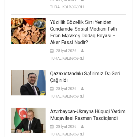
TURAL KƏLBƏCƏRLİ
Yüzillik Gözəllik Sirri Yenidən
Gündəmdə: Sosial Medianı Fəth
Edən Mərakeş Dodaq Boyası –
Aker Fassi Nədir?
28 İyul 2026
TURAL KƏLBƏCƏRLİ
Qazaxıstandakı Səfirimiz Də Geri
Çağırıldı
28 İyul 2026
TURAL KƏLBƏCƏRLİ
Azərbaycan-Ukrayna Hüquqi Yardım
Müqaviləsi Rəsmən Təsdiqləndi
28 İyul 2026
TURAL KƏLBƏCƏRLİ