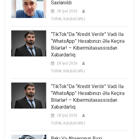
Saxlanıldı
28 İyul 2026
TURAL KƏLBƏCƏRLİ
“TikTok”da “kredit Verilir” Vədi Ilə
“WhatsApp” Hesabınızı Ələ Keçirə
Bilərlər! – Kibermütəxəssisdən
Xəbərdarlıq
28 İyul 2026
TURAL KƏLBƏCƏRLİ
“TikTok”da “kredit Verilir” Vədi Ilə
“WhatsApp” Hesabınızı Ələ Keçirə
Bilərlər! – Kibermütəxəssisdən
Xəbərdarlıq
28 İyul 2026
TURAL KƏLBƏCƏRLİ
Bakı Və Abşeronun Bəzi