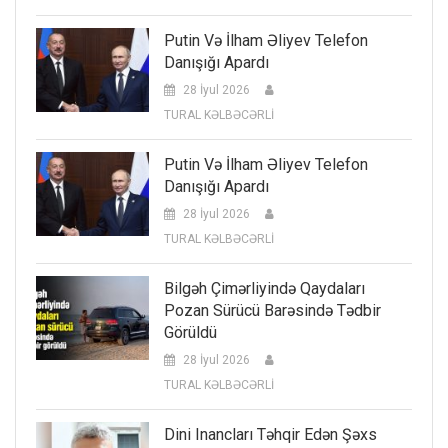
Putin Və İlham Əliyev Telefon
Danışığı Apardı
28 İyul 2026
TURAL KƏLBƏCƏRLİ
Putin Və İlham Əliyev Telefon
Danışığı Apardı
28 İyul 2026
TURAL KƏLBƏCƏRLİ
Bilgəh Çimərliyində Qaydaları
Pozan Sürücü Barəsində Tədbir
Görüldü
28 İyul 2026
TURAL KƏLBƏCƏRLİ
Dini Inancları Təhqir Edən Şəxs