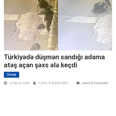
Türkiyədə düşmən sandığı adama
atəş açan şəxs ələ keçdi
Dünya
On
15 Aprel 2024
TURAL KƏLBƏCƏRLİ
Leave A Comment
Türki
Düş
Sandı
Ada
Atəş