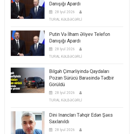
Danışığı Apardı
28 İyul 2026
TURAL KƏLBƏCƏRLİ
Putin Və İlham Əliyev Telefon
Danışığı Apardı
28 İyul 2026
TURAL KƏLBƏCƏRLİ
Bilgəh Çimərliyində Qaydaları
Pozan Sürücü Barəsində Tədbir
Görüldü
28 İyul 2026
TURAL KƏLBƏCƏRLİ
Dini Inancları Təhqir Edən Şəxs
Saxlanıldı
28 İyul 2026