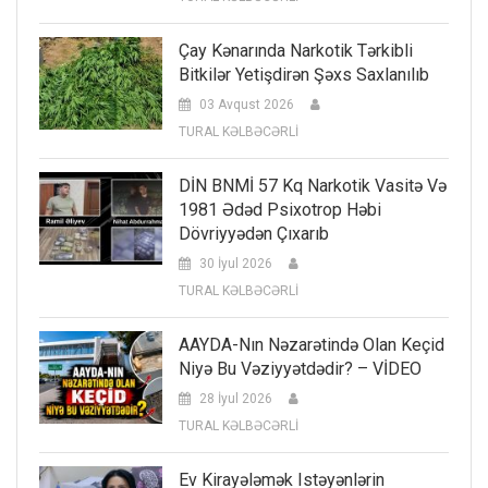
Çay Kənarında Narkotik Tərkibli
Bitkilər Yetişdirən Şəxs Saxlanılıb
03 Avqust 2026
TURAL KƏLBƏCƏRLİ
DİN BNMİ 57 Kq Narkotik Vasitə Və
1981 Ədəd Psixotrop Həbi
Dövriyyədən Çıxarıb
30 İyul 2026
TURAL KƏLBƏCƏRLİ
AAYDA-Nın Nəzarətində Olan Keçid
Niyə Bu Vəziyyətdədir? – VİDEO
28 İyul 2026
TURAL KƏLBƏCƏRLİ
Ev Kirayələmək Istəyənlərin