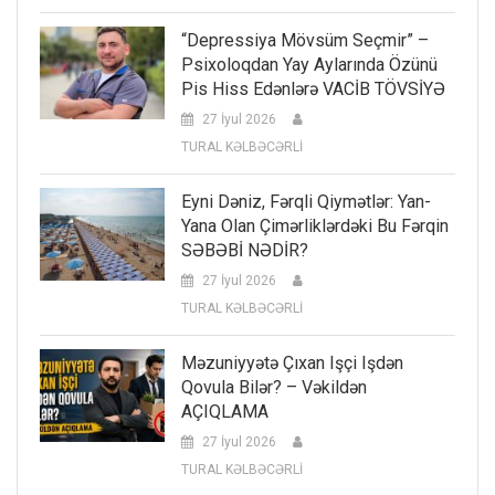
“Depressiya Mövsüm Seçmir” –
Psixoloqdan Yay Aylarında Özünü
Pis Hiss Edənlərə VACİB TÖVSİYƏ
27 İyul 2026
TURAL KƏLBƏCƏRLİ
Eyni Dəniz, Fərqli Qiymətlər: Yan-
Yana Olan Çimərliklərdəki Bu Fərqin
SƏBƏBİ NƏDİR?
27 İyul 2026
TURAL KƏLBƏCƏRLİ
Məzuniyyətə Çıxan Işçi Işdən
Qovula Bilər? – Vəkildən
AÇIQLAMA
27 İyul 2026
TURAL KƏLBƏCƏRLİ