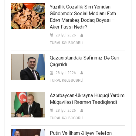
Yüzillik Gözəllik Sirri Yenidən
Gündəmdə: Sosial Medianı Fəth
Edən Mərakeş Dodaq Boyası –
Aker Fassi Nədir?
28 İyul 2026
TURAL KƏLBƏCƏRLİ
Qazaxıstandakı Səfirimiz Də Geri
Çağırıldı
28 İyul 2026
TURAL KƏLBƏCƏRLİ
Azərbaycan-Ukrayna Hüquqi Yardım
Müqaviləsi Rəsmən Təsdiqləndi
28 İyul 2026
TURAL KƏLBƏCƏRLİ
Putin Və İlham Əliyev Telefon