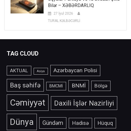
Bilər – XƏBƏRDARLIQ
27 İyul 2026
TURAL KƏLBƏCƏRLİ
TAG CLOUD
Azərbaycan Polisi
AKTUAL
Asiya
Baş səhifə
BNMİ
Bölgə
BMCMİ
Cəmiyyət
Daxili İşlər Nazirliyi
Dünya
Gündəm
Hadisə
Hüquq