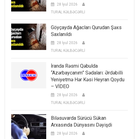
28 İyul 2026
TURAL KƏLBƏCƏRLİ
Göyçayda Ağacları Qurudan Şəxs
Saxlanıldı
28 İyul 2026
TURAL KƏLBƏCƏRLİ
İranda Rəsmi Qəbulda
“Azərbaycanım” Sədaları: Ərdəbilli
Yeniyetmə Hər Kəsi Heyran Qoydu
– VİDEO
28 İyul 2026
TURAL KƏLBƏCƏRLİ
Biləsuvarda Sürücü Sükan
Arxasında Dünyasını Dəyişdi
28 İyul 2026