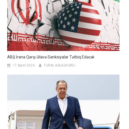
ABŞ İrana Qarşı Əlavə Sanksiyalar Tətbiq Edəcək
17 Aprel 2024
TURAL KƏLBƏCƏRLİ