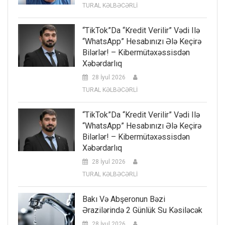
TURAL KƏLBƏCƏRLİ
“TikTok”da “kredit Verilir” Vədi Ilə
“WhatsApp” Hesabınızı Ələ Keçirə
Bilərlər! – Kibermütəxəssisdən
Xəbərdarlıq
28 İyul 2026
TURAL KƏLBƏCƏRLİ
“TikTok”da “kredit Verilir” Vədi Ilə
“WhatsApp” Hesabınızı Ələ Keçirə
Bilərlər! – Kibermütəxəssisdən
Xəbərdarlıq
28 İyul 2026
TURAL KƏLBƏCƏRLİ
Bakı Və Abşeronun Bəzi
Ərazilərində 2 Günlük Su Kəsiləcək
28 İyul 2026