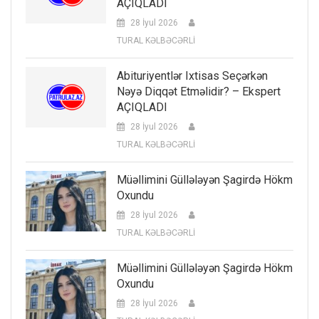
AÇIQLADI
28 İyul 2026
TURAL KƏLBƏCƏRLİ
Abituriyentlər Ixtisas Seçərkən
Nəyə Diqqət Etməlidir? – Ekspert
AÇIQLADI
28 İyul 2026
TURAL KƏLBƏCƏRLİ
Müəllimini Güllələyən Şagirdə Hökm
Oxundu
28 İyul 2026
TURAL KƏLBƏCƏRLİ
Müəllimini Güllələyən Şagirdə Hökm
Oxundu
28 İyul 2026