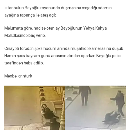
Açan
İstanbulun Beyoğlu rayonunda düşməninə oxşadığı adamın
Şəxs
ayağına tapança ilə atəş açıb.
Ələ
Keçd
Məlumata görə, hadisə ötən ay Beyoğlunun Yəhya Kahya
Məhəlləsində baş verib.
Cinayəti törədən şəxs hücum anında müşahidə kamerasına düşüb.
Həmin şəxs bayram günü anasının əlindən öpərkən Beyoğlu polisi
tərəfindən həbs edilib.
Mənbə: cnnturk