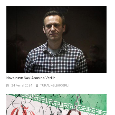
Navalnının Nəşi Anasına Verilib
24 Fevral 2024
TURAL KƏLBƏCƏRLİ