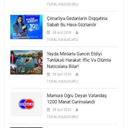
TURAL KƏLBƏCƏRLİ
Çimərliyə Gedənlərin Diqqətinə:
Sabah Bu Hava Gözlənilir
28 İyul 2026
TURAL KƏLBƏCƏRLİ
Yayda Minlərlə Gəncin Etdiyi
Təhlükəli Hərəkət: İflic Və Ölümlə
Nəticələnə Bilər!
28 İyul 2026
TURAL KƏLBƏCƏRLİ
Məmura Oğru Deyən Vətəndaş
1200 Manat Cərimələndi
28 İyul 2026
TURAL KƏLBƏCƏRLİ