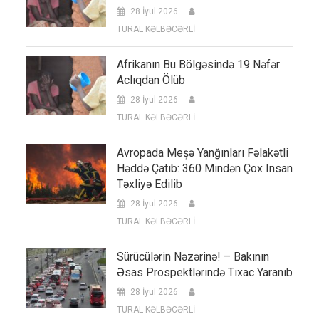
28 İyul 2026
TURAL KƏLBƏCƏRLİ
Afrikanın Bu Bölgəsində 19 Nəfər
Aclıqdan Ölüb
28 İyul 2026
TURAL KƏLBƏCƏRLİ
Avropada Meşə Yanğınları Fəlakətli
Həddə Çatıb: 360 Mindən Çox Insan
Təxliyə Edilib
28 İyul 2026
TURAL KƏLBƏCƏRLİ
Sürücülərin Nəzərinə! – Bakının
Əsas Prospektlərində Tıxac Yaranıb
28 İyul 2026
TURAL KƏLBƏCƏRLİ