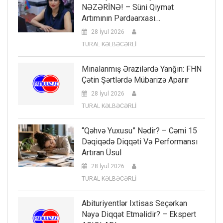
NƏZƏRİNƏ! – Süni Qiymət
Artımının Pərdəarxası…
28 İyul 2026
TURAL KƏLBƏCƏRLİ
Minalanmış Ərazilərdə Yanğın: FHN
Çətin Şərtlərdə Mübarizə Aparır
28 İyul 2026
TURAL KƏLBƏCƏRLİ
“Qəhvə Yuxusu” Nədir? – Cəmi 15
Dəqiqədə Diqqəti Və Performansı
Artıran Üsul
28 İyul 2026
TURAL KƏLBƏCƏRLİ
Abituriyentlər Ixtisas Seçərkən
Nəyə Diqqət Etməlidir? – Ekspert