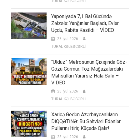
TURAL KƏLBƏCƏRLİ
Yaponiyada 7,1 Bal Gücündə
Zəlzələ: Yanğınlar Başladı, Evlər
Uçdu, Rabitə Kəsildi – VİDEO
28 İyul 2026
TURAL KƏLBƏCƏRLİ
“Ulduz” Metrosunun Çıxışında Göz-
Gözü Görmür: Toz Mağazalardakı
Məhsulları Yararsız Hala Salır –
VİDEO
28 İyul 2026
TURAL KƏLBƏCƏRLİ
Xaricə Gedən Azərbaycanlıların
DİQQƏTİNƏ: Bu Səhvləri Edənlər
Pullarını Itirir, Küçədə Qalır!
28 İyul 2026