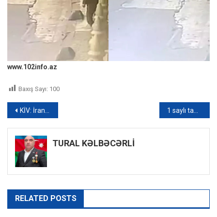
www.102info.az
Baxış Sayı:
100
Yazı
KİV: İran İsrailin iki hava bazasını vurub
1 saylı tam orta internat məktəbinin direktoru cərimələnib
naviqasiyası
TURAL KƏLBƏCƏRLİ
RELATED POSTS