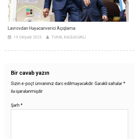
Lavrovdan Həyəcanverici Açıqlama
19 Oktyabr 2023
TURAL KƏLBƏCƏRLİ
Bir cavab yazın
Sizin e-poçt ünvanınız dərc edilməyəcəkdir.
Gərəkli sahələr
*
ilə işarələnmişdir
Şərh
*