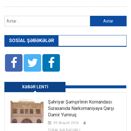
Axtarış:
SOSIAL ŞƏBƏKƏLƏR
XƏBƏR LENTI
Şəhriyar Şəmşirlinin Komandası:
Suraxanıda Narkomaniyaya Qarşı
Dəmir Yumruq
05 Avqust 2026
TURAL KƏLBƏCƏRLİ