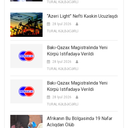
TURAL KƏLBƏCƏRLİ
“Azeri Light” Nefti Kəskin Ucuzlaşdı
28 İyul 2026
TURAL KƏLBƏCƏRLİ
Bakı-Qazax Magistralında Yeni
Körpü Istifadəyə Verildi
28 İyul 2026
TURAL KƏLBƏCƏRLİ
Bakı-Qazax Magistralında Yeni
Körpü Istifadəyə Verildi
28 İyul 2026
TURAL KƏLBƏCƏRLİ
Afrikanın Bu Bölgəsində 19 Nəfər
Aclıqdan Ölüb