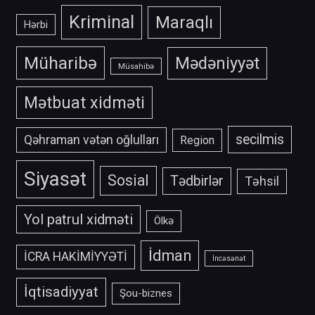
Kriminal
Maraqlı
Hərbi
Müharibə
Mədəniyyət
Müsahibə
Mətbuat xidməti
secilmis
Qəhraman vətən oğlulları
Region
Siyasət
Sosial
Tədbirlər
Təhsil
Yol patrul xidməti
Ölkə
İdman
İCRA HAKİMİYYƏTİ
İncəsənət
İqtisadiyyat
Şou-biznes