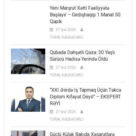
Yeni Marşrut Xətti Fəaliyyətə
Başlayır – Gedişhaqqı 1 Manat 50
Qəpik
27 İyul 2026
TURAL KƏLBƏCƏRLİ
Qubada Dəhşətli Qəza: 30 Yaşlı
Sürücü Hadisə Yerində Öldü
27 İyul 2026
TURAL KƏLBƏCƏRLİ
“XXI Əsrdə Iş Tapmaq Üçün Təkcə
Diplom Kifayət Deyil” – EKSPERT
RƏYİ
27 İyul 2026
TURAL KƏLBƏCƏRLİ
Güclü Külək Bakıda Xəsarətlərə