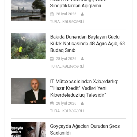
Sinoptiklərdən Açıqlama
28 İyul 2026
TURAL KƏLBƏCƏRLİ
Bakıda Dünəndən Başlayan Güclü
Külək Nəticəsində 48 Ağac Aşıb, 63
Budaq Sınıb
28 İyul 2026
TURAL KƏLBƏCƏRLİ
İT Mütəxəssisindən Xəbərdarlıq:
“”Hazır Kredit” Vədləri Yeni
Kiberdələduzluq Tələsidir”
28 İyul 2026
TURAL KƏLBƏCƏRLİ
Göyçayda Ağacları Qurudan Şəxs
Saxlanıldı