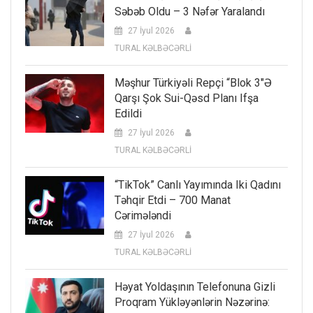
Səbəb Oldu – 3 Nəfər Yaralandı
27 İyul 2026
TURAL KƏLBƏCƏRLİ
Məşhur Türkiyəli Repçi “Blok 3″ə
Qarşı Şok Sui-Qəsd Planı Ifşa
Edildi
27 İyul 2026
TURAL KƏLBƏCƏRLİ
“TikTok” Canlı Yayımında Iki Qadını
Təhqir Etdi – 700 Manat
Cərimələndi
27 İyul 2026
TURAL KƏLBƏCƏRLİ
Həyat Yoldaşının Telefonuna Gizli
Proqram Yükləyənlərin Nəzərinə: