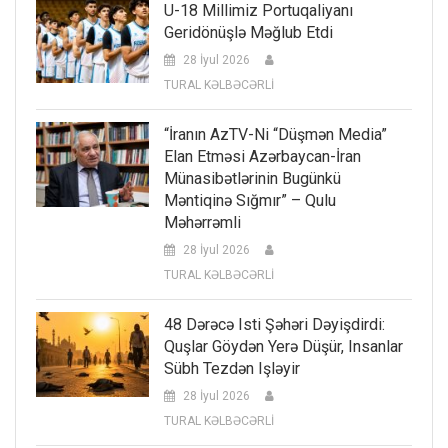
U-18 Millimiz Portuqaliyanı
Geridönüşlə Məğlub Etdi
28 İyul 2026
TURAL KƏLBƏCƏRLİ
“İranın AzTV-Ni “düşmən Media”
Elan Etməsi Azərbaycan-İran
Münasibətlərinin Bugünkü
Məntiqinə Sığmır” – Qulu
Məhərrəmli
28 İyul 2026
TURAL KƏLBƏCƏRLİ
48 Dərəcə Isti Şəhəri Dəyişdirdi:
Quşlar Göydən Yerə Düşür, Insanlar
Sübh Tezdən Işləyir
28 İyul 2026
TURAL KƏLBƏCƏRLİ