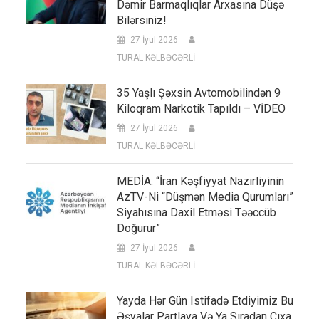
Dəmir Barmaqlıqlar Arxasına Düşə
Bilərsiniz!
27 İyul 2026
TURAL KƏLBƏCƏRLİ
35 Yaşlı Şəxsin Avtomobilindən 9
Kiloqram Narkotik Tapıldı – VİDEO
27 İyul 2026
TURAL KƏLBƏCƏRLİ
MEDİA: “İran Kəşfiyyat Nazirliyinin
AzTV-Ni “düşmən Media Qurumları”
Siyahısına Daxil Etməsi Təəccüb
Doğurur”
27 İyul 2026
TURAL KƏLBƏCƏRLİ
Yayda Hər Gün Istifadə Etdiyimiz Bu
Əşyalar Partlaya Və Ya Sıradan Çıxa