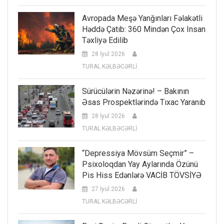
Avropada Meşə Yanğınları Fəlakətli
Həddə Çatıb: 360 Mindən Çox Insan
Təxliyə Edilib
28 İyul 2026
TURAL KƏLBƏCƏRLİ
Sürücülərin Nəzərinə! – Bakının
Əsas Prospektlərində Tıxac Yaranıb
28 İyul 2026
TURAL KƏLBƏCƏRLİ
“Depressiya Mövsüm Seçmir” –
Psixoloqdan Yay Aylarında Özünü
Pis Hiss Edənlərə VACİB TÖVSİYƏ
27 İyul 2026
TURAL KƏLBƏCƏRLİ