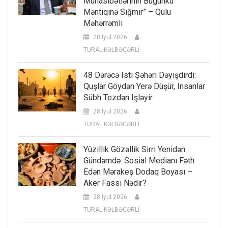
Münasibətlərinin Bugünkü
Məntiqinə Sığmır” – Qulu
Məhərrəmli
28 İyul 2026
TURAL KƏLBƏCƏRLİ
48 Dərəcə Isti Şəhəri Dəyişdirdi:
Quşlar Göydən Yerə Düşür, Insanlar
Sübh Tezdən Işləyir
28 İyul 2026
TURAL KƏLBƏCƏRLİ
Yüzillik Gözəllik Sirri Yenidən
Gündəmdə: Sosial Medianı Fəth
Edən Mərakeş Dodaq Boyası –
Aker Fassi Nədir?
28 İyul 2026
TURAL KƏLBƏCƏRLİ