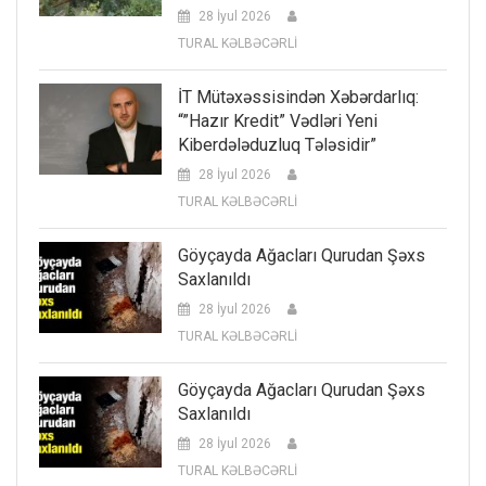
28 İyul 2026
TURAL KƏLBƏCƏRLİ
İT Mütəxəssisindən Xəbərdarlıq:
“”Hazır Kredit” Vədləri Yeni
Kiberdələduzluq Tələsidir”
28 İyul 2026
TURAL KƏLBƏCƏRLİ
Göyçayda Ağacları Qurudan Şəxs
Saxlanıldı
28 İyul 2026
TURAL KƏLBƏCƏRLİ
Göyçayda Ağacları Qurudan Şəxs
Saxlanıldı
28 İyul 2026
TURAL KƏLBƏCƏRLİ