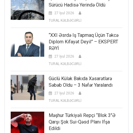
Sürücü Hadisə Yerində Öldü
27 İyul 2026
TURAL KƏLBƏCƏRLİ
“XXI Əsrdə Iş Tapmaq Üçün Təkcə
Diplom Kifayət Deyil” – EKSPERT
RƏYİ
27 İyul 2026
TURAL KƏLBƏCƏRLİ
Güclü Külək Bakıda Xəsarətlərə
Səbəb Oldu – 3 Nəfər Yaralandı
27 İyul 2026
TURAL KƏLBƏCƏRLİ
Məşhur Türkiyəli Repçi “Blok 3″ə
Qarşı Şok Sui-Qəsd Planı Ifşa
Edildi