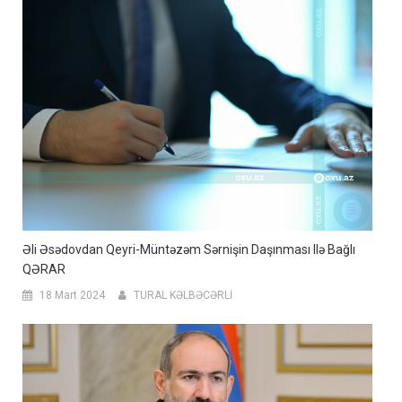
Əli Əsədovdan Qeyri-Müntəzəm Sərnişin Daşınması Ilə Bağlı
QƏRAR
18 Mart 2024
TURAL KƏLBƏCƏRLİ