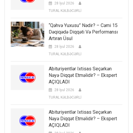
28 İyul 2026
TURAL KƏLBƏCƏRLİ
“Qəhvə Yuxusu” Nədir? – Cəmi 15
Dəqiqədə Diqqəti Və Performansı
Artıran Üsul
28 İyul 2026
TURAL KƏLBƏCƏRLİ
Abituriyentlər Ixtisas Seçərkən
Nəyə Diqqət Etməlidir? – Ekspert
AÇIQLADI
28 İyul 2026
TURAL KƏLBƏCƏRLİ
Abituriyentlər Ixtisas Seçərkən
Nəyə Diqqət Etməlidir? – Ekspert
AÇIQLADI