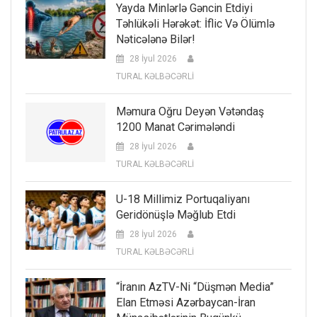
Yayda Minlərlə Gəncin Etdiyi
Təhlükəli Hərəkət: İflic Və Ölümlə
Nəticələnə Bilər!
28 İyul 2026
TURAL KƏLBƏCƏRLİ
Məmura Oğru Deyən Vətəndaş
1200 Manat Cərimələndi
28 İyul 2026
TURAL KƏLBƏCƏRLİ
U-18 Millimiz Portuqaliyanı
Geridönüşlə Məğlub Etdi
28 İyul 2026
TURAL KƏLBƏCƏRLİ
“İranın AzTV-Ni “düşmən Media”
Elan Etməsi Azərbaycan-İran