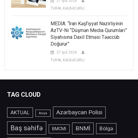
27 İyul 2026
TURAL KƏLBƏCƏRLİ
MEDİA: “İran Kəşfiyyat Nazirliyinin
AzTV-Ni “düşmən Media Qurumları”
Siyahısına Daxil Etməsi Təəccüb
Doğurur”
27 İyul 2026
TURAL KƏLBƏCƏRLİ
TAG CLOUD
Azərbaycan Polisi
AKTUAL
Asiya
Baş səhifə
BNMİ
Bölgə
BMCMİ