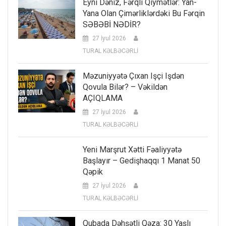
Eyni Dəniz, Fərqli Qiymətlər: Yan-
Yana Olan Çimərliklərdəki Bu Fərqin
SƏBƏBİ NƏDİR?
27 İyul 2026
TURAL KƏLBƏCƏRLİ
Məzuniyyətə Çıxan Işçi Işdən
Qovula Bilər? – Vəkildən
AÇIQLAMA
27 İyul 2026
TURAL KƏLBƏCƏRLİ
Yeni Marşrut Xətti Fəaliyyətə
Başlayır – Gedişhaqqı 1 Manat 50
Qəpik
27 İyul 2026
TURAL KƏLBƏCƏRLİ
Qubada Dəhşətli Qəza: 30 Yaşlı