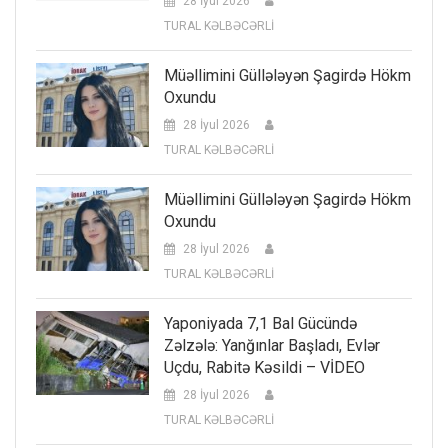
28 İyul 2026
TURAL KƏLBƏCƏRLİ
Müəllimini Güllələyən Şagirdə Hökm
Oxundu
28 İyul 2026
TURAL KƏLBƏCƏRLİ
Müəllimini Güllələyən Şagirdə Hökm
Oxundu
28 İyul 2026
TURAL KƏLBƏCƏRLİ
Yaponiyada 7,1 Bal Gücündə
Zəlzələ: Yanğınlar Başladı, Evlər
Uçdu, Rabitə Kəsildi – VİDEO
28 İyul 2026
TURAL KƏLBƏCƏRLİ