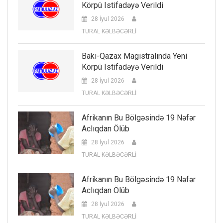
Körpü Istifadəyə Verildi
28 İyul 2026
TURAL KƏLBƏCƏRLİ
Bakı-Qazax Magistralında Yeni
Körpü Istifadəyə Verildi
28 İyul 2026
TURAL KƏLBƏCƏRLİ
Afrikanın Bu Bölgəsində 19 Nəfər
Aclıqdan Ölüb
28 İyul 2026
TURAL KƏLBƏCƏRLİ
Afrikanın Bu Bölgəsində 19 Nəfər
Aclıqdan Ölüb
28 İyul 2026
TURAL KƏLBƏCƏRLİ