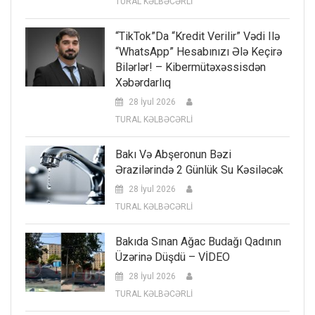
TURAL KƏLBƏCƏRLİ
“TikTok”da “kredit Verilir” Vədi Ilə
“WhatsApp” Hesabınızı Ələ Keçirə
Bilərlər! – Kibermütəxəssisdən
Xəbərdarlıq
28 İyul 2026
TURAL KƏLBƏCƏRLİ
Bakı Və Abşeronun Bəzi
Ərazilərində 2 Günlük Su Kəsiləcək
28 İyul 2026
TURAL KƏLBƏCƏRLİ
Bakıda Sınan Ağac Budağı Qadının
Üzərinə Düşdü – VİDEO
28 İyul 2026
TURAL KƏLBƏCƏRLİ