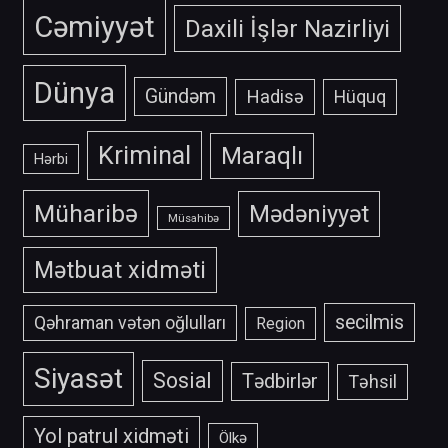
Cəmiyyət
Daxili İşlər Nazirliyi
Dünya
Gündəm
Hadisə
Hüquq
Kriminal
Maraqlı
Hərbi
Müharibə
Mədəniyyət
Müsahibə
Mətbuat xidməti
secilmis
Qəhraman vətən oğlulları
Region
Siyasət
Sosial
Tədbirlər
Təhsil
Yol patrul xidməti
Ölkə