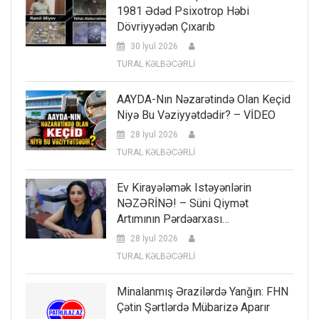
1981 Ədəd Psixotrop Həbi
Dövriyyədən Çıxarıb
30 İyul 2026
TURAL KƏLBƏCƏRLİ
AAYDA-Nın Nəzarətində Olan Keçid
Niyə Bu Vəziyyətdədir? – VİDEO
28 İyul 2026
TURAL KƏLBƏCƏRLİ
Ev Kirayələmək Istəyənlərin
NƏZƏRİNƏ! – Süni Qiymət
Artımının Pərdəarxası…
28 İyul 2026
TURAL KƏLBƏCƏRLİ
Minalanmış Ərazilərdə Yanğın: FHN
Çətin Şərtlərdə Mübarizə Aparır