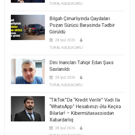
TURAL KƏLBƏCƏRLİ
Bilgəh Çimərliyində Qaydaları
Pozan Sürücü Barəsində Tədbir
Görüldü
28 İyul 2026
TURAL KƏLBƏCƏRLİ
Dini Inancları Təhqir Edən Şəxs
Saxlanıldı
28 İyul 2026
TURAL KƏLBƏCƏRLİ
“TikTok”da “kredit Verilir” Vədi Ilə
“WhatsApp” Hesabınızı Ələ Keçirə
Bilərlər! – Kibermütəxəssisdən
Xəbərdarlıq
28 İyul 2026