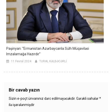
Paşinyan: “Ermənistan Azərbaycanla Sülh Müqaviləsi
Imzalamağa Hazırdır”
11 Fevral 2024
TURAL KƏLBƏCƏRLİ
Bir cavab yazın
Sizin e-poçt ünvanınız dərc edilməyəcəkdir.
Gərəkli sahələr
*
ilə işarələnmişdir