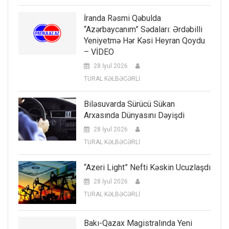
İranda Rəsmi Qəbulda
“Azərbaycanım” Sədaları: Ərdəbilli
Yeniyetmə Hər Kəsi Heyran Qoydu
– VİDEO
28 İyul 2026
TURAL KƏLBƏCƏRLİ
Biləsuvarda Sürücü Sükan
Arxasında Dünyasını Dəyişdi
28 İyul 2026
TURAL KƏLBƏCƏRLİ
“Azeri Light” Nefti Kəskin Ucuzlaşdı
28 İyul 2026
TURAL KƏLBƏCƏRLİ
Bakı-Qazax Magistralında Yeni