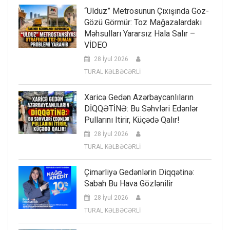
“Ulduz” Metrosunun Çıxışında Göz-
Gözü Görmür: Toz Mağazalardakı
Məhsulları Yararsız Hala Salır –
VİDEO
28 İyul 2026
TURAL KƏLBƏCƏRLİ
Xaricə Gedən Azərbaycanlıların
DİQQƏTİNƏ: Bu Səhvləri Edənlər
Pullarını Itirir, Küçədə Qalır!
28 İyul 2026
TURAL KƏLBƏCƏRLİ
Çimərliyə Gedənlərin Diqqətinə:
Sabah Bu Hava Gözlənilir
28 İyul 2026
TURAL KƏLBƏCƏRLİ