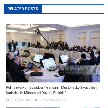
RELATED POSTS
Polineziya Nümayəndəsi: “Fransanın Müstəmləkə Siyasətinin
Nəticələri Ilə Mübarizəni Davam Etdiririk”
21 Noyabr 2023
TURAL KƏLBƏCƏRLİ