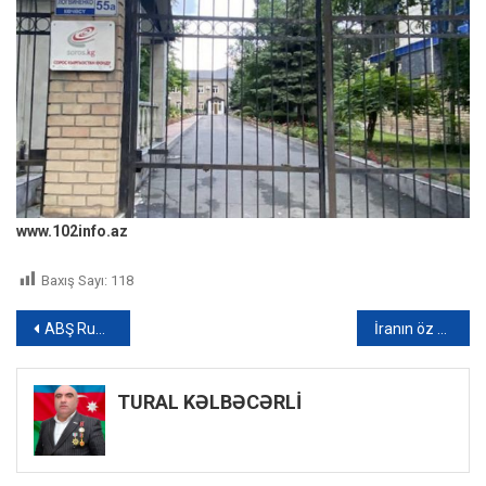
www.102info.az
Baxış Sayı:
118
Yazı
ABŞ Rusiyanın dondurulan aktivlərini müsadirə edə bilər
İranın öz simasını qorumaq əməliyyatı – VİDEO
naviqasiyası
TURAL KƏLBƏCƏRLİ