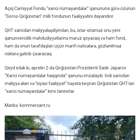
Açıq Cəmiyyət Fondu “xarici nümayəndələr” qanununa görə özünün
“Soros-Qırğızıstan” milli fondunun fəaliyyətini dayandırır.
QHT xaricdən maliyyələşdiyindən, bu, istər-istəməz onu yeni
qanunvericilik məhdudiyyətlərinə məruz qoyacaq və həm fond,
həm də onun tərəfdaşları üçün mənfi nəticələrə, gözlənilməz
risklərə gətirib çıxaracaq.
Qeyd edək ki, aprelin 2-də Qırğızıstan Prezidenti Sadır Japarov
“Xarici nümayəndələr haqqında” qanunu imzalayıb. İndi xaricdən
maliyyə alan və “siyasi fəaliyyət” həyata keçirən Qırğızıstan QHT-ləri
“xarici nümayəndələr” kimi tanınırlar.
Mənbə: kommersant.ru