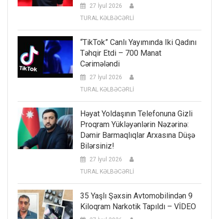
27 İyul 2026
TURAL KƏLBƏCƏRLİ
“TikTok” Canlı Yayımında Iki Qadını
Təhqir Etdi – 700 Manat
Cərimələndi
27 İyul 2026
TURAL KƏLBƏCƏRLİ
Həyat Yoldaşının Telefonuna Gizli
Proqram Yükləyənlərin Nəzərinə:
Dəmir Barmaqlıqlar Arxasına Düşə
Bilərsiniz!
27 İyul 2026
TURAL KƏLBƏCƏRLİ
35 Yaşlı Şəxsin Avtomobilindən 9
Kiloqram Narkotik Tapıldı – VİDEO