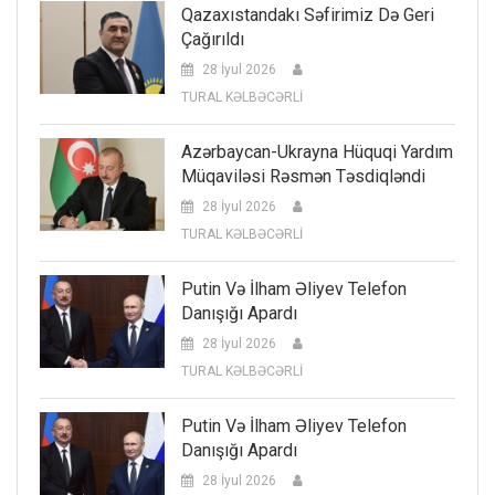
Qazaxıstandakı Səfirimiz Də Geri
Çağırıldı
28 İyul 2026
TURAL KƏLBƏCƏRLİ
Azərbaycan-Ukrayna Hüquqi Yardım
Müqaviləsi Rəsmən Təsdiqləndi
28 İyul 2026
TURAL KƏLBƏCƏRLİ
Putin Və İlham Əliyev Telefon
Danışığı Apardı
28 İyul 2026
TURAL KƏLBƏCƏRLİ
Putin Və İlham Əliyev Telefon
Danışığı Apardı
28 İyul 2026