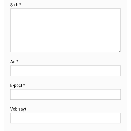
Şərh
*
Ad
*
E-poçt
*
Veb sayt