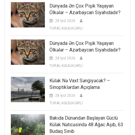
Dünyada Ən Çox Pişik Yaşayan
Ölkələr – Azərbaycan Siyahıdadır?
28 İyul 2026
TURAL KƏLBƏCƏRLİ
Dünyada Ən Çox Pişik Yaşayan
Ölkələr – Azərbaycan Siyahıdadır?
28 İyul 2026
TURAL KƏLBƏCƏRLİ
Külək Nə Vaxt Səngiyəcək? –
Sinoptiklərdən Açıqlama
28 İyul 2026
TURAL KƏLBƏCƏRLİ
Bakıda Dünəndən Başlayan Güclü
Külək Nəticəsində 48 Ağac Aşıb, 63
Budaq Sınıb