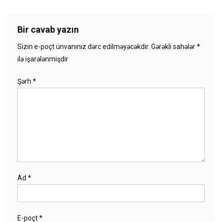
Bir cavab yazın
Sizin e-poçt ünvanınız dərc edilməyəcəkdir.
Gərəkli sahələr
*
ilə işarələnmişdir
Şərh
*
Ad
*
E-poçt
*