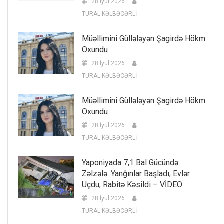
28 İyul 2026
TURAL KƏLBƏCƏRLİ
Müəllimini Güllələyən Şagirdə Hökm
Oxundu
28 İyul 2026
TURAL KƏLBƏCƏRLİ
Müəllimini Güllələyən Şagirdə Hökm
Oxundu
28 İyul 2026
TURAL KƏLBƏCƏRLİ
Yaponiyada 7,1 Bal Gücündə
Zəlzələ: Yanğınlar Başladı, Evlər
Uçdu, Rabitə Kəsildi – VİDEO
28 İyul 2026
TURAL KƏLBƏCƏRLİ