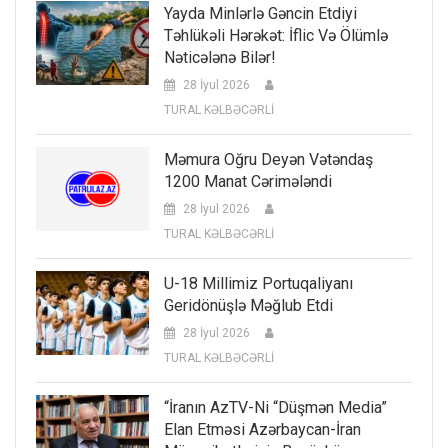
Yayda Minlərlə Gəncin Etdiyi
Təhlükəli Hərəkət: İflic Və Ölümlə
Nəticələnə Bilər!
28 İyul 2026
TURAL KƏLBƏCƏRLİ
Məmura Oğru Deyən Vətəndaş
1200 Manat Cərimələndi
28 İyul 2026
TURAL KƏLBƏCƏRLİ
U-18 Millimiz Portuqaliyanı
Geridönüşlə Məğlub Etdi
28 İyul 2026
TURAL KƏLBƏCƏRLİ
“İranın AzTV-Ni “düşmən Media”
Elan Etməsi Azərbaycan-İran