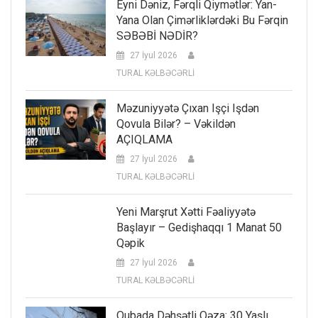
Eyni Dəniz, Fərqli Qiymətlər: Yan-
Yana Olan Çimərliklərdəki Bu Fərqin
SƏBƏBİ NƏDİR?
27 İyul 2026
TURAL KƏLBƏCƏRLİ
Məzuniyyətə Çıxan Işçi Işdən
Qovula Bilər? – Vəkildən
AÇIQLAMA
27 İyul 2026
TURAL KƏLBƏCƏRLİ
Yeni Marşrut Xətti Fəaliyyətə
Başlayır – Gedişhaqqı 1 Manat 50
Qəpik
27 İyul 2026
TURAL KƏLBƏCƏRLİ
Qubada Dəhşətli Qəza: 30 Yaşlı