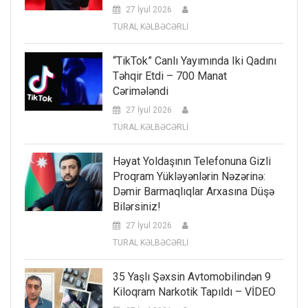
27 İyul 2026
TURAL KƏLBƏCƏRLİ
“TikTok” Canlı Yayımında Iki Qadını
Təhqir Etdi – 700 Manat
Cərimələndi
27 İyul 2026
TURAL KƏLBƏCƏRLİ
Həyat Yoldaşının Telefonuna Gizli
Proqram Yükləyənlərin Nəzərinə:
Dəmir Barmaqlıqlar Arxasına Düşə
Bilərsiniz!
27 İyul 2026
TURAL KƏLBƏCƏRLİ
35 Yaşlı Şəxsin Avtomobilindən 9
Kiloqram Narkotik Tapıldı – VİDEO