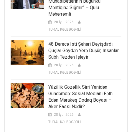
Münasibətlərinin Bugünkü
Məntiqinə Sığmır” – Qulu
Məhərrəmli
28 İyul 2026
TURAL KƏLBƏCƏRLİ
48 Dərəcə Isti Şəhəri Dəyişdirdi:
Quşlar Göydən Yerə Düşür, Insanlar
Sübh Tezdən Işləyir
28 İyul 2026
TURAL KƏLBƏCƏRLİ
Yüzillik Gözəllik Sirri Yenidən
Gündəmdə: Sosial Medianı Fəth
Edən Mərakeş Dodaq Boyası –
Aker Fassi Nədir?
28 İyul 2026
TURAL KƏLBƏCƏRLİ