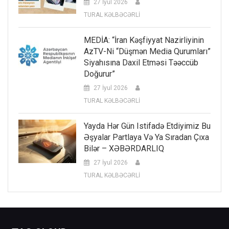
27 İyul 2026
TURAL KƏLBƏCƏRLİ
MEDİA: “İran Kəşfiyyat Nazirliyinin
AzTV-Ni “düşmən Media Qurumları”
Siyahısına Daxil Etməsi Təəccüb
Doğurur”
27 İyul 2026
TURAL KƏLBƏCƏRLİ
Yayda Hər Gün Istifadə Etdiyimiz Bu
Əşyalar Partlaya Və Ya Sıradan Çıxa
Bilər – XƏBƏRDARLIQ
27 İyul 2026
TURAL KƏLBƏCƏRLİ