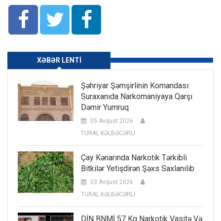
XƏBƏR LENTI
Şəhriyar Şəmşirlinin Komandası:
Suraxanıda Narkomaniyaya Qarşı
Dəmir Yumruq
05 Avqust 2026
TURAL KƏLBƏCƏRLİ
Çay Kənarında Narkotik Tərkibli
Bitkilər Yetişdirən Şəxs Saxlanılıb
03 Avqust 2026
TURAL KƏLBƏCƏRLİ
DİN BNMİ 57 Kq Narkotik Vasitə Və