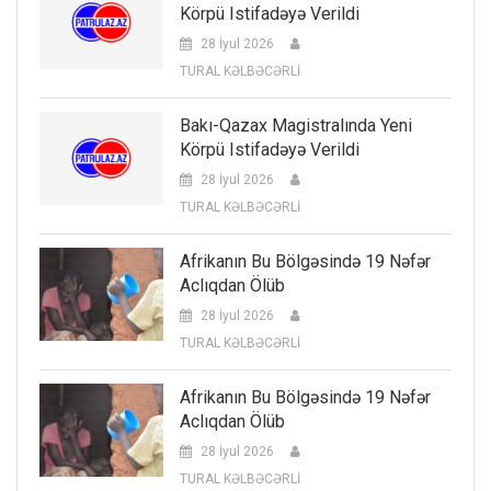
Körpü Istifadəyə Verildi
28 İyul 2026
TURAL KƏLBƏCƏRLİ
Bakı-Qazax Magistralında Yeni
Körpü Istifadəyə Verildi
28 İyul 2026
TURAL KƏLBƏCƏRLİ
Afrikanın Bu Bölgəsində 19 Nəfər
Aclıqdan Ölüb
28 İyul 2026
TURAL KƏLBƏCƏRLİ
Afrikanın Bu Bölgəsində 19 Nəfər
Aclıqdan Ölüb
28 İyul 2026
TURAL KƏLBƏCƏRLİ