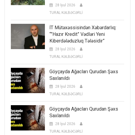
28 İyul 2026
TURAL KƏLBƏCƏRLİ
İT Mütəxəssisindən Xəbərdarlıq:
“”Hazır Kredit” Vədləri Yeni
Kiberdələduzluq Tələsidir”
28 İyul 2026
TURAL KƏLBƏCƏRLİ
Göyçayda Ağacları Qurudan Şəxs
Saxlanıldı
28 İyul 2026
TURAL KƏLBƏCƏRLİ
Göyçayda Ağacları Qurudan Şəxs
Saxlanıldı
28 İyul 2026
TURAL KƏLBƏCƏRLİ