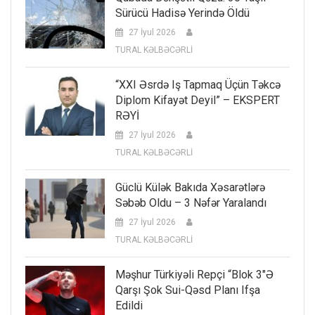
Sürücü Hadisə Yerində Öldü
27 İyul 2026
TURAL KƏLBƏCƏRLİ
“XXI Əsrdə Iş Tapmaq Üçün Təkcə
Diplom Kifayət Deyil” – EKSPERT
RƏYİ
27 İyul 2026
TURAL KƏLBƏCƏRLİ
Güclü Külək Bakıda Xəsarətlərə
Səbəb Oldu – 3 Nəfər Yaralandı
27 İyul 2026
TURAL KƏLBƏCƏRLİ
Məşhur Türkiyəli Repçi “Blok 3″ə
Qarşı Şok Sui-Qəsd Planı Ifşa
Edildi