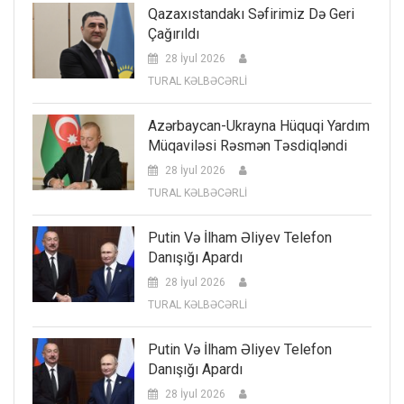
Qazaxıstandakı Səfirimiz Də Geri
Çağırıldı
28 İyul 2026
TURAL KƏLBƏCƏRLİ
Azərbaycan-Ukrayna Hüquqi Yardım
Müqaviləsi Rəsmən Təsdiqləndi
28 İyul 2026
TURAL KƏLBƏCƏRLİ
Putin Və İlham Əliyev Telefon
Danışığı Apardı
28 İyul 2026
TURAL KƏLBƏCƏRLİ
Putin Və İlham Əliyev Telefon
Danışığı Apardı
28 İyul 2026