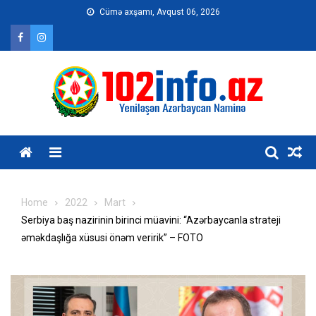
Skip
Cümə axşamı, Avqust 06, 2026
to
content
Home
2022
Mart
Serbiya baş nazirinin birinci müavini: “Azərbaycanla strateji
əməkdaşlığa xüsusi önəm veririk” – FOTO