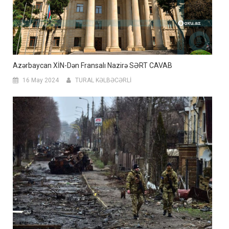
Azərbaycan XİN-Dən Fransalı Nazirə SƏRT CAVAB
16 May 2024
TURAL KƏLBƏCƏRLİ