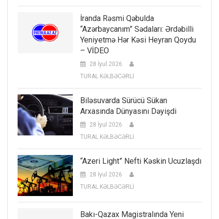
İranda Rəsmi Qəbulda
“Azərbaycanım” Sədaları: Ərdəbilli
Yeniyetmə Hər Kəsi Heyran Qoydu
– VİDEO
28 İyul 2026
TURAL KƏLBƏCƏRLİ
Biləsuvarda Sürücü Sükan
Arxasında Dünyasını Dəyişdi
28 İyul 2026
TURAL KƏLBƏCƏRLİ
“Azeri Light” Nefti Kəskin Ucuzlaşdı
28 İyul 2026
TURAL KƏLBƏCƏRLİ
Bakı-Qazax Magistralında Yeni