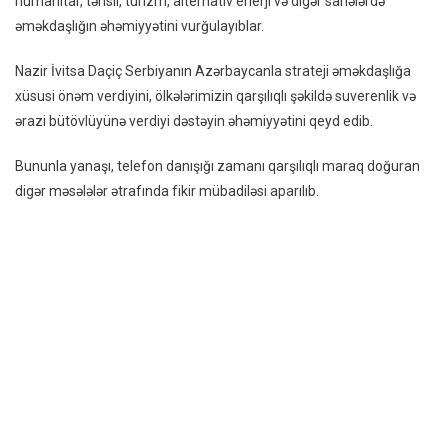
humanitar, təhsil, turizm, alternativ enerji və digər sahələrdə
əməkdaşlığın əhəmiyyətini vurğulayıblar.
Nazir İvitsa Daçiç Serbiyanın Azərbaycanla strateji əməkdaşlığa
xüsusi önəm verdiyini, ölkələrimizin qarşılıqlı şəkildə suverenlik və
ərazi bütövlüyünə verdiyi dəstəyin əhəmiyyətini qeyd edib.
Bununla yanaşı, telefon danışığı zamanı qarşılıqlı maraq doğuran
digər məsələlər ətrafında fikir mübadiləsi aparılıb.