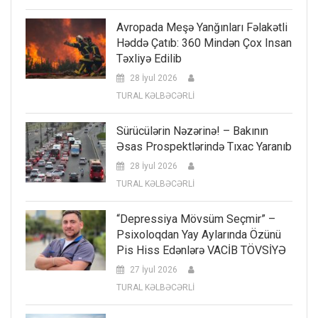
Avropada Meşə Yanğınları Fəlakətli
Həddə Çatıb: 360 Mindən Çox Insan
Təxliyə Edilib
28 İyul 2026
TURAL KƏLBƏCƏRLİ
Sürücülərin Nəzərinə! – Bakının
Əsas Prospektlərində Tıxac Yaranıb
28 İyul 2026
TURAL KƏLBƏCƏRLİ
“Depressiya Mövsüm Seçmir” –
Psixoloqdan Yay Aylarında Özünü
Pis Hiss Edənlərə VACİB TÖVSİYƏ
27 İyul 2026
TURAL KƏLBƏCƏRLİ