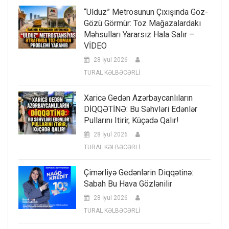
“Ulduz” Metrosunun Çıxışında Göz-
Gözü Görmür: Toz Mağazalardakı
Məhsulları Yararsız Hala Salır –
VİDEO
28 İyul 2026
TURAL KƏLBƏCƏRLİ
Xaricə Gedən Azərbaycanlıların
DİQQƏTİNƏ: Bu Səhvləri Edənlər
Pullarını Itirir, Küçədə Qalır!
28 İyul 2026
TURAL KƏLBƏCƏRLİ
Çimərliyə Gedənlərin Diqqətinə:
Sabah Bu Hava Gözlənilir
28 İyul 2026
TURAL KƏLBƏCƏRLİ