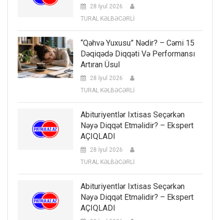
28 İyul 2026
TURAL KƏLBƏCƏRLİ
“Qəhvə Yuxusu” Nədir? – Cəmi 15
Dəqiqədə Diqqəti Və Performansı
Artıran Üsul
28 İyul 2026
TURAL KƏLBƏCƏRLİ
Abituriyentlər Ixtisas Seçərkən
Nəyə Diqqət Etməlidir? – Ekspert
AÇIQLADI
28 İyul 2026
TURAL KƏLBƏCƏRLİ
Abituriyentlər Ixtisas Seçərkən
Nəyə Diqqət Etməlidir? – Ekspert
AÇIQLADI