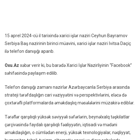
Baş
Nazir
Birinc
Müavi
“Azə
15 aprel 2024-cü il tarixində xarici işlər naziri Ceyhun Bayramov
Strate
Serbiya Baş nazirinin birinci müavini, xarici işlər naziri İvitsa Daçiç
Əmək
ilə telefon danışığı aparıb.
Xüsu
Önə
Oxu.Az
xəbər verir ki, bu barədə Xarici İşlər Nazirliyinin “Facebook”
Veriri
səhifəsində paylaşım edilib.
–
FOT
Telefon danışığı zamanı nazirlər Azərbaycanla Serbiya arasında
strateji tərəfdaşlığın cari vəziyyətini və perspektivlərini, eləcə də
çoxtərəfli platformalarda əməkdaşlıq məsələlərini müzakirə ediblər.
Tərəflər qarşılıqlı yüksək səviyyəli səfərlərin, beynəlxalq təşkilatlar
çərçivəsində faydalı qarşılıqlı fəaliyyətin, iqtisadi və mədəni
əməkdaşlığın, o cümlədən enerji, yüksək texnologiyalar, nəqliyyat,