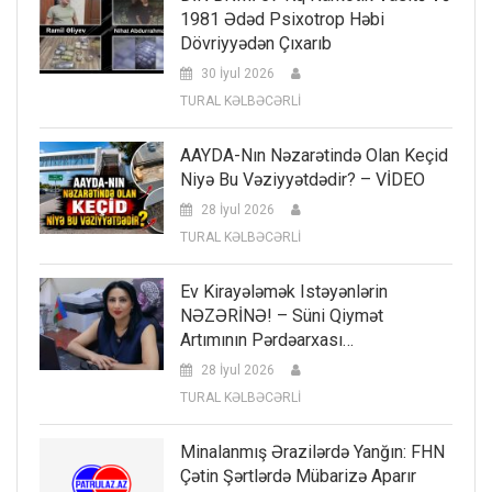
1981 Ədəd Psixotrop Həbi
Dövriyyədən Çıxarıb
30 İyul 2026
TURAL KƏLBƏCƏRLİ
AAYDA-Nın Nəzarətində Olan Keçid
Niyə Bu Vəziyyətdədir? – VİDEO
28 İyul 2026
TURAL KƏLBƏCƏRLİ
Ev Kirayələmək Istəyənlərin
NƏZƏRİNƏ! – Süni Qiymət
Artımının Pərdəarxası…
28 İyul 2026
TURAL KƏLBƏCƏRLİ
Minalanmış Ərazilərdə Yanğın: FHN
Çətin Şərtlərdə Mübarizə Aparır