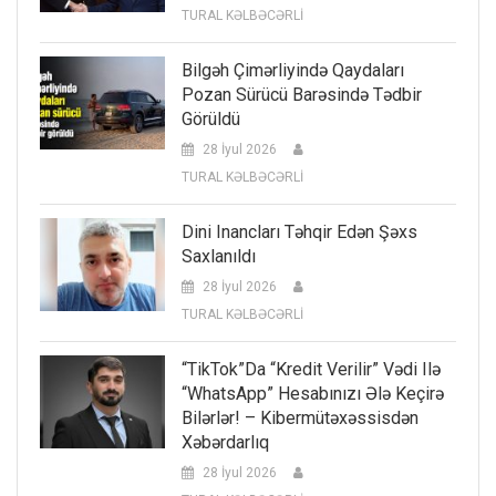
TURAL KƏLBƏCƏRLİ
Bilgəh Çimərliyində Qaydaları
Pozan Sürücü Barəsində Tədbir
Görüldü
28 İyul 2026
TURAL KƏLBƏCƏRLİ
Dini Inancları Təhqir Edən Şəxs
Saxlanıldı
28 İyul 2026
TURAL KƏLBƏCƏRLİ
“TikTok”da “kredit Verilir” Vədi Ilə
“WhatsApp” Hesabınızı Ələ Keçirə
Bilərlər! – Kibermütəxəssisdən
Xəbərdarlıq
28 İyul 2026