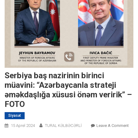
Serbiya baş nazirinin birinci
müavini: “Azərbaycanla strateji
əməkdaşlığa xüsusi önəm veririk” –
FOTO
Siyasət
On
15 Aprel 2024
TURAL KƏLBƏCƏRLİ
Leave A Comment
Serbi