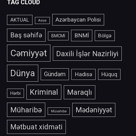
TAG CLOUD
Azərbaycan Polisi
AKTUAL
Asiya
Baş səhifə
BNMİ
Bölgə
BMCMİ
Cəmiyyət
Daxili İşlər Nazirliyi
Dünya
Gündəm
Hadisə
Hüquq
Kriminal
Maraqlı
Hərbi
Müharibə
Mədəniyyət
Müsahibə
Mətbuat xidməti