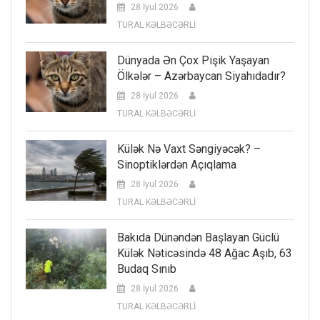
28 İyul 2026
TURAL KƏLBƏCƏRLİ
Dünyada Ən Çox Pişik Yaşayan
Ölkələr – Azərbaycan Siyahıdadır?
28 İyul 2026
TURAL KƏLBƏCƏRLİ
Külək Nə Vaxt Səngiyəcək? –
Sinoptiklərdən Açıqlama
28 İyul 2026
TURAL KƏLBƏCƏRLİ
Bakıda Dünəndən Başlayan Güclü
Külək Nəticəsində 48 Ağac Aşıb, 63
Budaq Sınıb
28 İyul 2026
TURAL KƏLBƏCƏRLİ