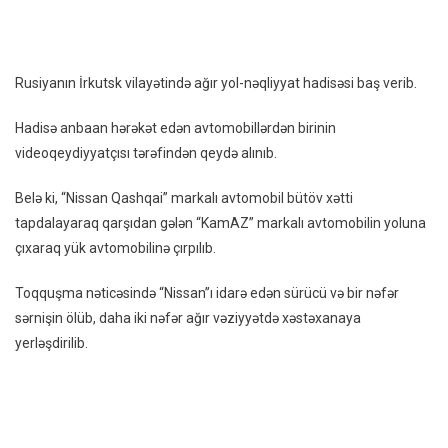
Sosia
Şəbə
Heyrə
Rusiyanın İrkutsk vilayətində ağır yol-nəqliyyat hadisəsi baş verib.
Qarşı
–
Hadisə anbaan hərəkət edən avtomobillərdən birinin
VİDE
videoqeydiyyatçısı tərəfindən qeydə alınıb.
Belə ki, “Nissan Qashqai” markalı avtomobil bütöv xətti
tapdalayaraq qarşıdan gələn “KamAZ” markalı avtomobilin yoluna
çıxaraq yük avtomobilinə çırpılıb.
Toqquşma nəticəsində “Nissan”ı idarə edən sürücü və bir nəfər
sərnişin ölüb, daha iki nəfər ağır vəziyyətdə xəstəxanaya
yerləşdirilib.