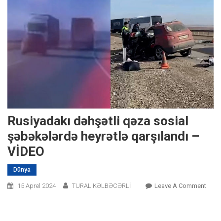
Rusiyadakı dəhşətli qəza sosial
şəbəkələrdə heyrətlə qarşılandı –
VİDEO
Dünya
On
15 Aprel 2024
TURAL KƏLBƏCƏRLİ
Leave A Comment
Rusi
Dəhşə
Qəza