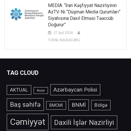
MEDİA: “İran Kəşfiyyat Nazirliyinin
AzTV-Ni “düşmən Media Qurumları”
Siyahısına Daxil Etməsi Təəccüb
Doğurur”
27 İyul 2026
TURAL KƏLBƏCƏRLİ
TAG CLOUD
Azərbaycan Polisi
AKTUAL
Asiya
Baş səhifə
BNMİ
Bölgə
BMCMİ
Cəmiyyət
Daxili İşlər Nazirliyi