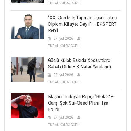
TURAL KƏLBƏCƏRLİ
“XXI Əsrdə Iş Tapmaq Üçün Təkcə
Diplom Kifayət Deyil” – EKSPERT
RƏYİ
27 İyul 2026
TURAL KƏLBƏCƏRLİ
Güclü Külək Bakıda Xəsarətlərə
Səbəb Oldu – 3 Nəfər Yaralandı
27 İyul 2026
TURAL KƏLBƏCƏRLİ
Məşhur Türkiyəli Repçi “Blok 3″ə
Qarşı Şok Sui-Qəsd Planı Ifşa
Edildi
27 İyul 2026
TURAL KƏLBƏCƏRLİ