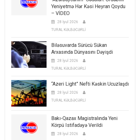
Yeniyetmə Hər Kəsi Heyran Qoydu
– VİDEO
28 İyul 2026
TURAL KƏLBƏCƏRLİ
Biləsuvarda Sürücü Sükan
Arxasında Dünyasını Dəyişdi
28 İyul 2026
TURAL KƏLBƏCƏRLİ
“Azeri Light” Nefti Kəskin Ucuzlaşdı
28 İyul 2026
TURAL KƏLBƏCƏRLİ
Bakı-Qazax Magistralında Yeni
Körpü Istifadəyə Verildi
28 İyul 2026