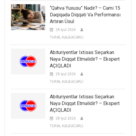
“Qəhvə Yuxusu” Nədir? – Cəmi 15
Dəqiqədə Diqqəti Və Performansı
Artıran Üsul
28 İyul 2026
TURAL KƏLBƏCƏRLİ
Abituriyentlər Ixtisas Seçərkən
Nəyə Diqqət Etməlidir? – Ekspert
AÇIQLADI
28 İyul 2026
TURAL KƏLBƏCƏRLİ
Abituriyentlər Ixtisas Seçərkən
Nəyə Diqqət Etməlidir? – Ekspert
AÇIQLADI
28 İyul 2026
TURAL KƏLBƏCƏRLİ