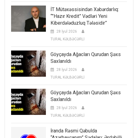
İT Mütəxəssisindən Xəbərdarlıq:
“”Hazır Kredit” Vədləri Yeni
Kiberdələduzluq Tələsidir”
28 İyul 2026
TURAL KƏLBƏCƏRLİ
Göyçayda Ağacları Qurudan Şəxs
Saxlanıldı
28 İyul 2026
TURAL KƏLBƏCƏRLİ
Göyçayda Ağacları Qurudan Şəxs
Saxlanıldı
28 İyul 2026
TURAL KƏLBƏCƏRLİ
İranda Rəsmi Qəbulda
“Azərbaycanım” Sədaları: Ərdəbilli