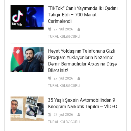
“TikTok” Canlı Yayımında Iki Qadını
Təhqir Etdi – 700 Manat
Cərimələndi
27 İyul 2026
TURAL KƏLBƏCƏRLİ
Həyat Yoldaşının Telefonuna Gizli
Proqram Yükləyənlərin Nəzərinə:
Dəmir Barmaqlıqlar Arxasına Düşə
Bilərsiniz!
27 İyul 2026
TURAL KƏLBƏCƏRLİ
35 Yaşlı Şəxsin Avtomobilindən 9
Kiloqram Narkotik Tapıldı – VİDEO
27 İyul 2026
TURAL KƏLBƏCƏRLİ