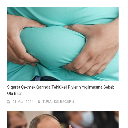
Siqaret Çəkmək Qarında Təhlükəli Piylərin Yığılmasına Səbəb
Ola Bilər
21 Mart 2024
TURAL KƏLBƏCƏRLİ