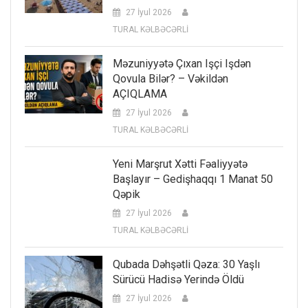
27 İyul 2026
TURAL KƏLBƏCƏRLİ
Məzuniyyətə Çıxan Işçi Işdən
Qovula Bilər? – Vəkildən
AÇIQLAMA
27 İyul 2026
TURAL KƏLBƏCƏRLİ
Yeni Marşrut Xətti Fəaliyyətə
Başlayır – Gedişhaqqı 1 Manat 50
Qəpik
27 İyul 2026
TURAL KƏLBƏCƏRLİ
Qubada Dəhşətli Qəza: 30 Yaşlı
Sürücü Hadisə Yerində Öldü
27 İyul 2026