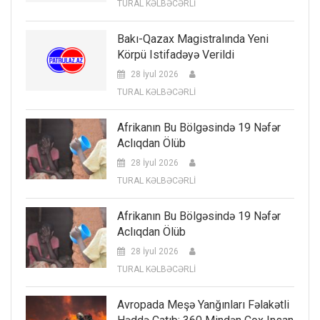
TURAL KƏLBƏCƏRLİ
Bakı-Qazax Magistralında Yeni
Körpü Istifadəyə Verildi
28 İyul 2026
TURAL KƏLBƏCƏRLİ
Afrikanın Bu Bölgəsində 19 Nəfər
Aclıqdan Ölüb
28 İyul 2026
TURAL KƏLBƏCƏRLİ
Afrikanın Bu Bölgəsində 19 Nəfər
Aclıqdan Ölüb
28 İyul 2026
TURAL KƏLBƏCƏRLİ
Avropada Meşə Yanğınları Fəlakətli