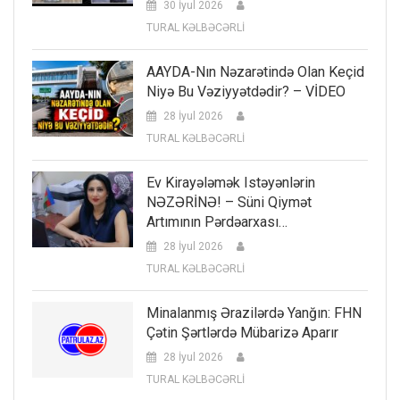
30 İyul 2026
TURAL KƏLBƏCƏRLİ
AAYDA-Nın Nəzarətində Olan Keçid
Niyə Bu Vəziyyətdədir? – VİDEO
28 İyul 2026
TURAL KƏLBƏCƏRLİ
Ev Kirayələmək Istəyənlərin
NƏZƏRİNƏ! – Süni Qiymət
Artımının Pərdəarxası…
28 İyul 2026
TURAL KƏLBƏCƏRLİ
Minalanmış Ərazilərdə Yanğın: FHN
Çətin Şərtlərdə Mübarizə Aparır
28 İyul 2026
TURAL KƏLBƏCƏRLİ