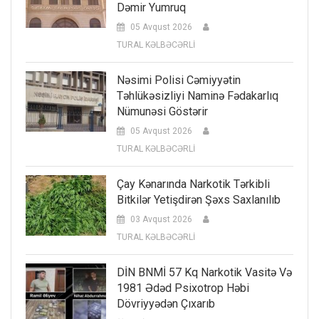
Dəmir Yumruq
05 Avqust 2026
TURAL KƏLBƏCƏRLİ
Nəsimi Polisi Cəmiyyətin
Təhlükəsizliyi Naminə Fədakarlıq
Nümunəsi Göstərir
05 Avqust 2026
TURAL KƏLBƏCƏRLİ
Çay Kənarında Narkotik Tərkibli
Bitkilər Yetişdirən Şəxs Saxlanılıb
03 Avqust 2026
TURAL KƏLBƏCƏRLİ
DİN BNMİ 57 Kq Narkotik Vasitə Və
1981 Ədəd Psixotrop Həbi
Dövriyyədən Çıxarıb