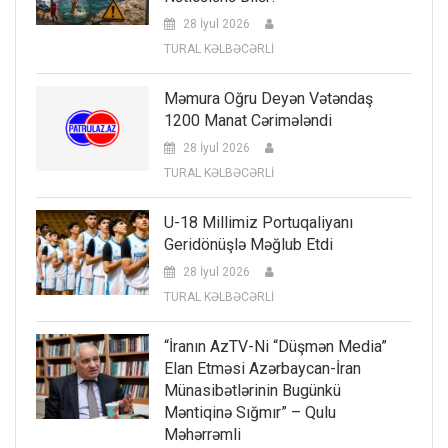
28 İyul 2026
TURAL KƏLBƏCƏRLİ
Məmura Oğru Deyən Vətəndaş
1200 Manat Cərimələndi
28 İyul 2026
TURAL KƏLBƏCƏRLİ
U-18 Millimiz Portuqaliyanı
Geridönüşlə Məğlub Etdi
28 İyul 2026
TURAL KƏLBƏCƏRLİ
“İranın AzTV-Ni “düşmən Media”
Elan Etməsi Azərbaycan-İran
Münasibətlərinin Bugünkü
Məntiqinə Sığmır” – Qulu
Məhərrəmli