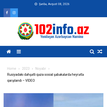
Skip
Şənbə, Avqust 08, 2026
to
content
Home
2023
Noyabr
Rusiyadakı dəhşətli qəza sosial şəbəkələrdə heyrətlə
qarşılandı – VİDEO