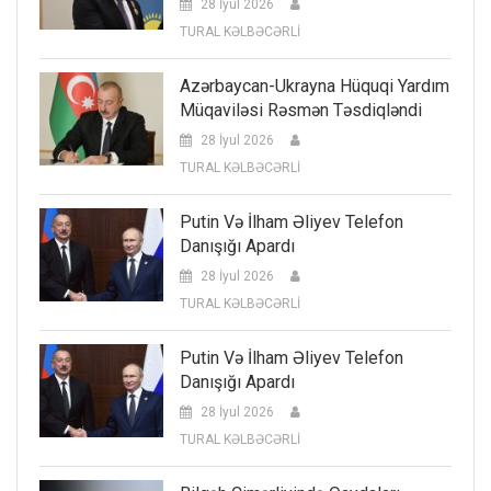
28 İyul 2026
TURAL KƏLBƏCƏRLİ
Azərbaycan-Ukrayna Hüquqi Yardım
Müqaviləsi Rəsmən Təsdiqləndi
28 İyul 2026
TURAL KƏLBƏCƏRLİ
Putin Və İlham Əliyev Telefon
Danışığı Apardı
28 İyul 2026
TURAL KƏLBƏCƏRLİ
Putin Və İlham Əliyev Telefon
Danışığı Apardı
28 İyul 2026
TURAL KƏLBƏCƏRLİ