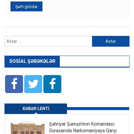
Axtarış:
SOSIAL ŞƏBƏKƏLƏR
XƏBƏR LENTI
Şəhriyar Şəmşirlinin Komandası:
Suraxanıda Narkomaniyaya Qarşı