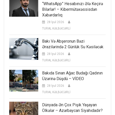
“WhatsApp” Hesabınızı Ələ Keçirə
Bilərlər! – Kibermütəxəssisdən
Xəbərdarlıq
28 İyul 2026
TURAL KƏLBƏCƏRLİ
Bakı Və Abşeronun Bəzi
Ərazilərində 2 Günlük Su Kəsiləcək
28 İyul 2026
TURAL KƏLBƏCƏRLİ
Bakıda Sınan Ağac Budağı Qadının
Üzərinə Düşdü – VİDEO
28 İyul 2026
TURAL KƏLBƏCƏRLİ
Dünyada Ən Çox Pişik Yaşayan
Ölkələr – Azərbaycan Siyahıdadır?