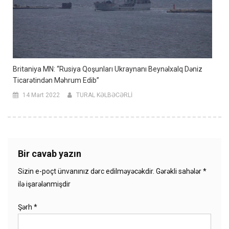
Britaniya MN: “Rusiya Qoşunları Ukraynanı Beynəlxalq Dəniz
Ticarətindən Məhrum Edib”
14 Mart 2022
TURAL KƏLBƏCƏRLİ
Bir cavab yazın
Sizin e-poçt ünvanınız dərc edilməyəcəkdir.
Gərəkli sahələr
*
ilə işarələnmişdir
Şərh
*