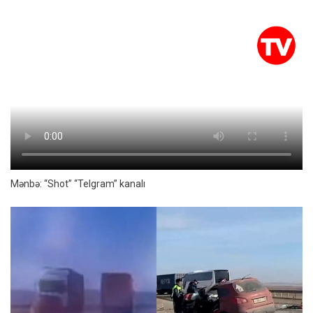
Mənbə: “Shot” “Telgram” kanalı