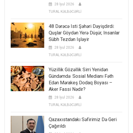
28 İyul 2026
TURAL KƏLBƏCƏRLİ
48 Dərəcə Isti Şəhəri Dəyişdirdi:
Quşlar Göydən Yerə Düşür, Insanlar
Sübh Tezdən Işləyir
28 İyul 2026
TURAL KƏLBƏCƏRLİ
Yüzillik Gözəllik Sirri Yenidən
Gündəmdə: Sosial Medianı Fəth
Edən Mərakeş Dodaq Boyası –
Aker Fassi Nədir?
28 İyul 2026
TURAL KƏLBƏCƏRLİ
Qazaxıstandakı Səfirimiz Də Geri
Çağırıldı