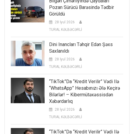
Bilgəh Çimərliyində Qaydaları
Pozan Sürücü Barəsində Tədbir
Görüldü
28 İyul 2026
TURAL KƏLBƏCƏRLİ
Dini Inancları Təhqir Edən Şəxs
Saxlanıldı
28 İyul 2026
TURAL KƏLBƏCƏRLİ
“TikTok”da “kredit Verilir” Vədi Ilə
“WhatsApp” Hesabınızı Ələ Keçirə
Bilərlər! – Kibermütəxəssisdən
Xəbərdarlıq
28 İyul 2026
TURAL KƏLBƏCƏRLİ
“TikTok”da “kredit Verilir” Vədi Ilə