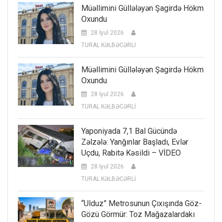
Müəllimini Güllələyən Şagirdə Hökm
Oxundu
28 İyul 2026
TURAL KƏLBƏCƏRLİ
Müəllimini Güllələyən Şagirdə Hökm
Oxundu
28 İyul 2026
TURAL KƏLBƏCƏRLİ
Yaponiyada 7,1 Bal Gücündə
Zəlzələ: Yanğınlar Başladı, Evlər
Uçdu, Rabitə Kəsildi – VİDEO
28 İyul 2026
TURAL KƏLBƏCƏRLİ
“Ulduz” Metrosunun Çıxışında Göz-
Gözü Görmür: Toz Mağazalardakı