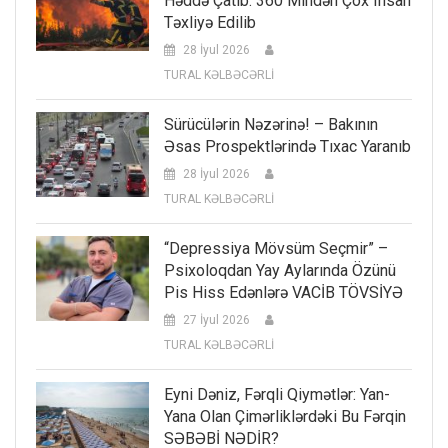
Həddə Çatıb: 360 Mindən Çox Insan
Təxliyə Edilib
28 İyul 2026
TURAL KƏLBƏCƏRLİ
Sürücülərin Nəzərinə! – Bakının
Əsas Prospektlərində Tıxac Yaranıb
28 İyul 2026
TURAL KƏLBƏCƏRLİ
“Depressiya Mövsüm Seçmir” –
Psixoloqdan Yay Aylarında Özünü
Pis Hiss Edənlərə VACİB TÖVSİYƏ
27 İyul 2026
TURAL KƏLBƏCƏRLİ
Eyni Dəniz, Fərqli Qiymətlər: Yan-
Yana Olan Çimərliklərdəki Bu Fərqin
SƏBƏBİ NƏDİR?