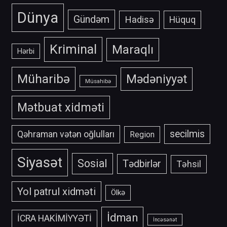
Dünya
Gündəm
Hadisə
Hüquq
Kriminal
Maraqlı
Hərbi
Müharibə
Mədəniyyət
Müsahibə
Mətbuat xidməti
secilmis
Qəhraman vətən oğlulları
Region
Siyasət
Sosial
Tədbirlər
Təhsil
Yol patrul xidməti
Ölkə
İdman
İCRA HAKİMİYYƏTİ
İncəsənət