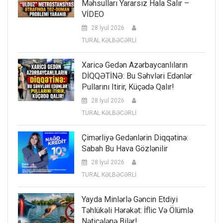
Məhsulları Yararsız Hala Salır –
VİDEO
28 İyul 2026
TURAL KƏLBƏCƏRLİ
Xaricə Gedən Azərbaycanlıların
DİQQƏTİNƏ: Bu Səhvləri Edənlər
Pullarını Itirir, Küçədə Qalır!
28 İyul 2026
TURAL KƏLBƏCƏRLİ
Çimərliyə Gedənlərin Diqqətinə:
Sabah Bu Hava Gözlənilir
28 İyul 2026
TURAL KƏLBƏCƏRLİ
Yayda Minlərlə Gəncin Etdiyi
Təhlükəli Hərəkət: İflic Və Ölümlə
Nəticələnə Bilər!