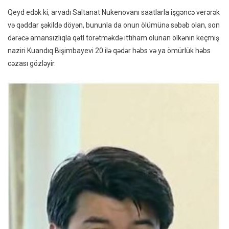
Qeyd edək ki, arvadı Saltanat Nukenovanı saatlarla işgəncə verərək
və qəddar şəkildə döyən, bununla da onun ölümünə səbəb olan, son
dərəcə amansızlıqla qətl törətməkdə ittiham olunan ölkənin keçmiş
naziri Kuandıq Bişimbayevi 20 ilə qədər həbs və ya ömürlük həbs
cəzası gözləyir.