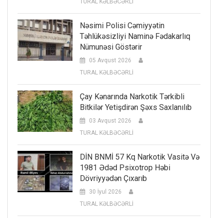
TURAL KƏLBƏCƏRLİ
Nəsimi Polisi Cəmiyyətin
Təhlükəsizliyi Naminə Fədakarlıq
Nümunəsi Göstərir
05 Avqust 2026
TURAL KƏLBƏCƏRLİ
Çay Kənarında Narkotik Tərkibli
Bitkilər Yetişdirən Şəxs Saxlanılıb
03 Avqust 2026
TURAL KƏLBƏCƏRLİ
DİN BNMİ 57 Kq Narkotik Vasitə Və
1981 Ədəd Psixotrop Həbi
Dövriyyədən Çıxarıb
30 İyul 2026
TURAL KƏLBƏCƏRLİ