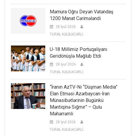
Məmura Oğru Deyən Vətəndaş
1200 Manat Cərimələndi
28 İyul 2026
TURAL KƏLBƏCƏRLİ
U-18 Millimiz Portuqaliyanı
Geridönüşlə Məğlub Etdi
28 İyul 2026
TURAL KƏLBƏCƏRLİ
“İranın AzTV-Ni “düşmən Media”
Elan Etməsi Azərbaycan-İran
Münasibətlərinin Bugünkü
Məntiqinə Sığmır” – Qulu
Məhərrəmli
28 İyul 2026
TURAL KƏLBƏCƏRLİ