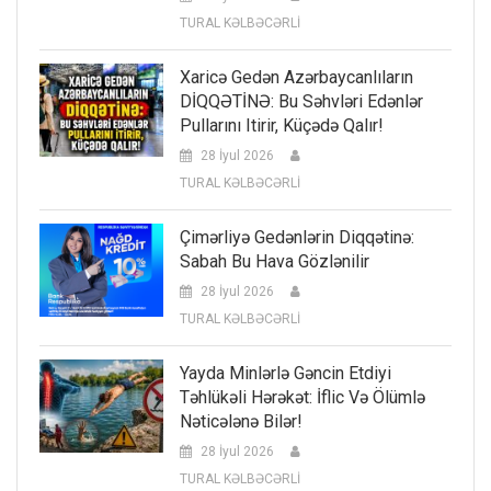
TURAL KƏLBƏCƏRLİ
Xaricə Gedən Azərbaycanlıların
DİQQƏTİNƏ: Bu Səhvləri Edənlər
Pullarını Itirir, Küçədə Qalır!
28 İyul 2026
TURAL KƏLBƏCƏRLİ
Çimərliyə Gedənlərin Diqqətinə:
Sabah Bu Hava Gözlənilir
28 İyul 2026
TURAL KƏLBƏCƏRLİ
Yayda Minlərlə Gəncin Etdiyi
Təhlükəli Hərəkət: İflic Və Ölümlə
Nəticələnə Bilər!
28 İyul 2026
TURAL KƏLBƏCƏRLİ