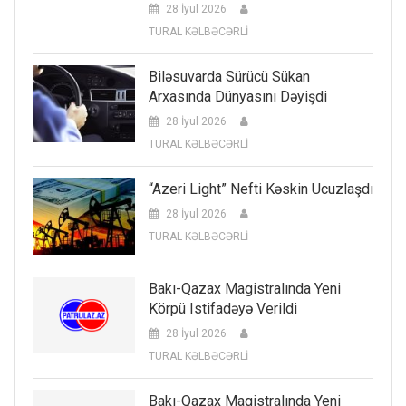
28 İyul 2026
TURAL KƏLBƏCƏRLİ
Biləsuvarda Sürücü Sükan
Arxasında Dünyasını Dəyişdi
28 İyul 2026
TURAL KƏLBƏCƏRLİ
“Azeri Light” Nefti Kəskin Ucuzlaşdı
28 İyul 2026
TURAL KƏLBƏCƏRLİ
Bakı-Qazax Magistralında Yeni
Körpü Istifadəyə Verildi
28 İyul 2026
TURAL KƏLBƏCƏRLİ
Bakı-Qazax Magistralında Yeni