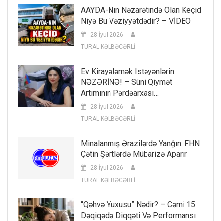
AAYDA-Nın Nəzarətində Olan Keçid
Niyə Bu Vəziyyətdədir? – VİDEO
28 İyul 2026
TURAL KƏLBƏCƏRLİ
Ev Kirayələmək Istəyənlərin
NƏZƏRİNƏ! – Süni Qiymət
Artımının Pərdəarxası…
28 İyul 2026
TURAL KƏLBƏCƏRLİ
Minalanmış Ərazilərdə Yanğın: FHN
Çətin Şərtlərdə Mübarizə Aparır
28 İyul 2026
TURAL KƏLBƏCƏRLİ
“Qəhvə Yuxusu” Nədir? – Cəmi 15
Dəqiqədə Diqqəti Və Performansı