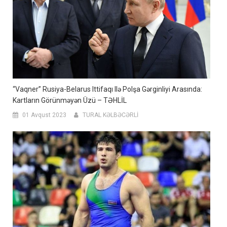
“Vaqner” Rusiya-Belarus Ittifaqı Ilə Polşa Gərginliyi Arasında:
Kartların Görünməyən Üzü – TƏHLİL
01 Avqust 2023
TURAL KƏLBƏCƏRLİ