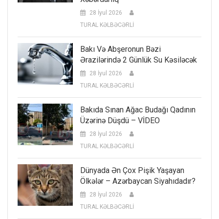
28 İyul 2026
TURAL KƏLBƏCƏRLİ
Bakı Və Abşeronun Bəzi
Ərazilərində 2 Günlük Su Kəsiləcək
28 İyul 2026
TURAL KƏLBƏCƏRLİ
Bakıda Sınan Ağac Budağı Qadının
Üzərinə Düşdü – VİDEO
28 İyul 2026
TURAL KƏLBƏCƏRLİ
Dünyada Ən Çox Pişik Yaşayan
Ölkələr – Azərbaycan Siyahıdadır?
28 İyul 2026
TURAL KƏLBƏCƏRLİ