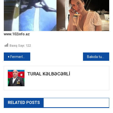
www.102info.az
Baxış Sayı:
122
Yazı
Fermerlər üçün mina təhlükəsizliyi ilə bağlı təlimlər başlayır
Bakıda tuneldə zəncirvari qəza baş verib
naviqasiyası
TURAL KƏLBƏCƏRLİ
RELATED POSTS