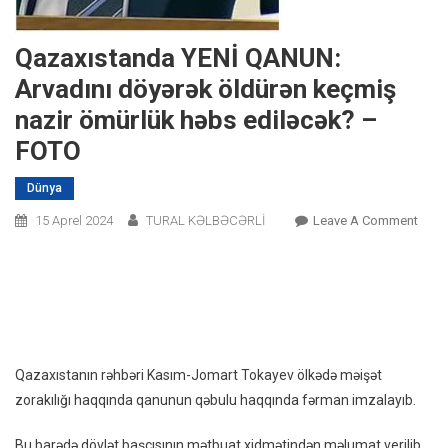
Qazaxıstanda YENİ QANUN:
Arvadını döyərək öldürən keçmiş
nazir ömürlük həbs ediləcək? –
FOTO
Dünya
On
15 Aprel 2024
TURAL KƏLBƏCƏRLİ
Leave A Comment
Qaza
YENİ
QAN
Arvad
Döyə
Öldü
Qazaxıstanın rəhbəri Kasım-Jomart Tokayev ölkədə məişət
Keçm
zorakılığı haqqında qanunun qəbulu haqqında fərman imzalayıb.
Nazir
Ömür
Bu barədə dövlət başçısının mətbuat xidmətindən məlumat verilib.