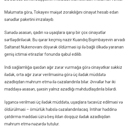
Həbs
Edil
Məlumata görə, Tokayev məişət zorakılığını cinayət hesab edən
–
sənədlər paketini imzalayıb.
FOT
Sənədə əsasən, qadın və uşaqlara qarşı bir çox cinayətlər
sərtləşdiriləcək. Bu qərar keçmiş nazir Kuandıq Bişimbayevin arvadı
Saltanat Nukenovanı döyərək öldürməsi işi ilə bağlı ölkədə yaranan
geniş ictimai etirazlar fonunda qəbul edilib.
İndi sağlamlığa qəsdən ağır zərər vurmağa görə cinayətkar səkkiz
ilədək, orta ağır zərər verilməsinə görə üç ilədək müddətə
azadlıqdan məhrum etmə ilə cəzalandırıla bilər. Əvvəllər hər iki
maddəyə əsasən, şəxsin yalnız azadlığı məhdudlaşdırıla bilərdi.
İşgəncə verilməsi üç ilədək müddətə, uşaqlara təcavüz edilməsi və
öldürülməsi – ömürlük həbslə cəzalandırılacaq. İntihar həddinə
çatdırma maddəsi üzrə beş ildən doqquz ilədək azadlıqdan
məhrum etmə nəzərdə tutulur.