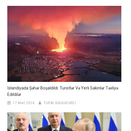
İslandiyada Şəhər Boşaldıldı: Turistlər Və Yerli Sakinlər Təxliyə
Edildilər
17 Mart 2024
TURAL KƏLBƏCƏRLİ