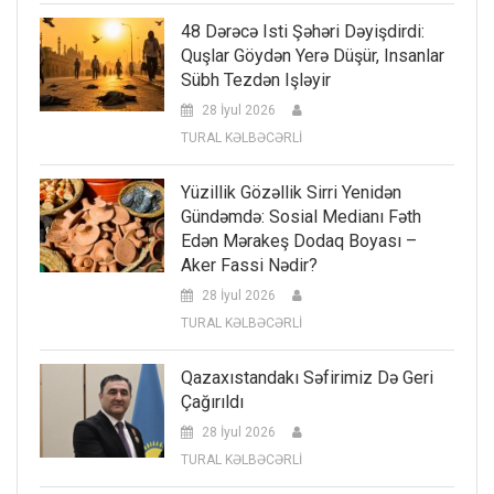
48 Dərəcə Isti Şəhəri Dəyişdirdi:
Quşlar Göydən Yerə Düşür, Insanlar
Sübh Tezdən Işləyir
28 İyul 2026
TURAL KƏLBƏCƏRLİ
Yüzillik Gözəllik Sirri Yenidən
Gündəmdə: Sosial Medianı Fəth
Edən Mərakeş Dodaq Boyası –
Aker Fassi Nədir?
28 İyul 2026
TURAL KƏLBƏCƏRLİ
Qazaxıstandakı Səfirimiz Də Geri
Çağırıldı
28 İyul 2026
TURAL KƏLBƏCƏRLİ