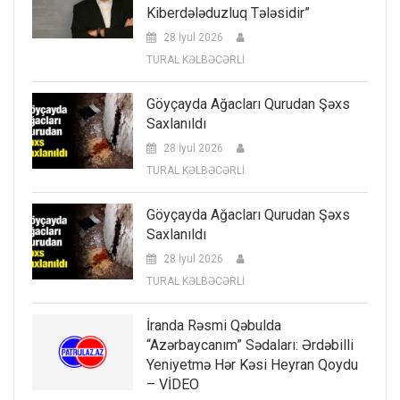
Kiberdələduzluq Tələsidir”
28 İyul 2026
TURAL KƏLBƏCƏRLİ
Göyçayda Ağacları Qurudan Şəxs
Saxlanıldı
28 İyul 2026
TURAL KƏLBƏCƏRLİ
Göyçayda Ağacları Qurudan Şəxs
Saxlanıldı
28 İyul 2026
TURAL KƏLBƏCƏRLİ
İranda Rəsmi Qəbulda
“Azərbaycanım” Sədaları: Ərdəbilli
Yeniyetmə Hər Kəsi Heyran Qoydu
– VİDEO