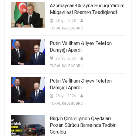
Azərbaycan-Ukrayna Hüquqi Yardım
Müqaviləsi Rəsmən Təsdiqləndi
28 İyul 2026
TURAL KƏLBƏCƏRLİ
Putin Və İlham Əliyev Telefon
Danışığı Apardı
28 İyul 2026
TURAL KƏLBƏCƏRLİ
Putin Və İlham Əliyev Telefon
Danışığı Apardı
28 İyul 2026
TURAL KƏLBƏCƏRLİ
Bilgəh Çimərliyində Qaydaları
Pozan Sürücü Barəsində Tədbir
Görüldü