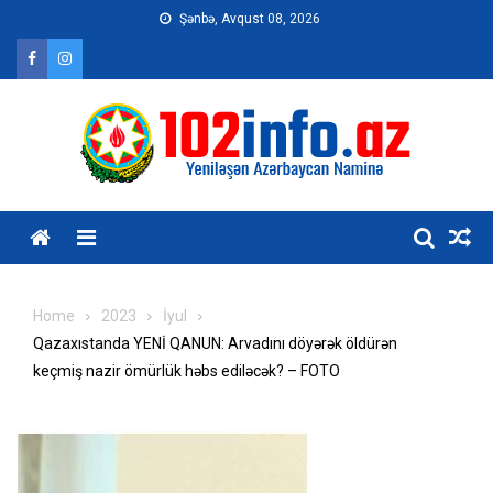
Skip
Şənbə, Avqust 08, 2026
to
content
Home
2023
İyul
Qazaxıstanda YENİ QANUN: Arvadını döyərək öldürən
keçmiş nazir ömürlük həbs ediləcək? – FOTO