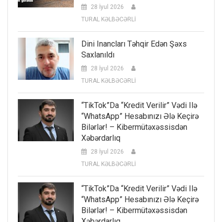
28 İyul 2026
TURAL KƏLBƏCƏRLİ
Dini Inancları Təhqir Edən Şəxs
Saxlanıldı
28 İyul 2026
TURAL KƏLBƏCƏRLİ
“TikTok”da “kredit Verilir” Vədi Ilə
“WhatsApp” Hesabınızı Ələ Keçirə
Bilərlər! – Kibermütəxəssisdən
Xəbərdarlıq
28 İyul 2026
TURAL KƏLBƏCƏRLİ
“TikTok”da “kredit Verilir” Vədi Ilə
“WhatsApp” Hesabınızı Ələ Keçirə
Bilərlər! – Kibermütəxəssisdən
Xəbərdarlıq