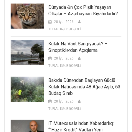
Dünyada Ən Çox Pişik Yaşayan
Ölkələr – Azərbaycan Siyahıdadır?
28 İyul 2026
TURAL KƏLBƏCƏRLİ
Külək Nə Vaxt Səngiyəcək? –
Sinoptiklərdən Açıqlama
28 İyul 2026
TURAL KƏLBƏCƏRLİ
Bakıda Dünəndən Başlayan Güclü
Külək Nəticəsində 48 Ağac Aşıb, 63
Budaq Sınıb
28 İyul 2026
TURAL KƏLBƏCƏRLİ
İT Mütəxəssisindən Xəbərdarlıq:
“”Hazır Kredit” Vədləri Yeni