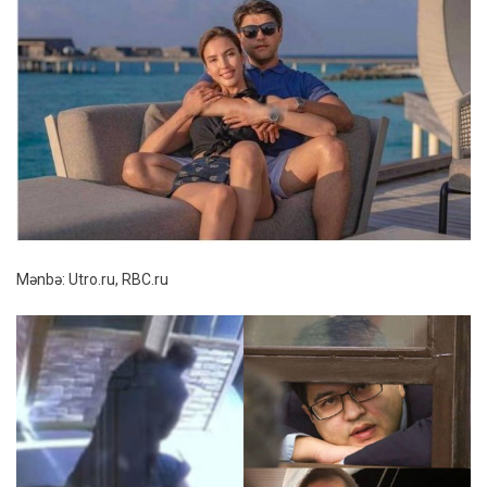
Mənbə: Utro.ru, RBC.ru