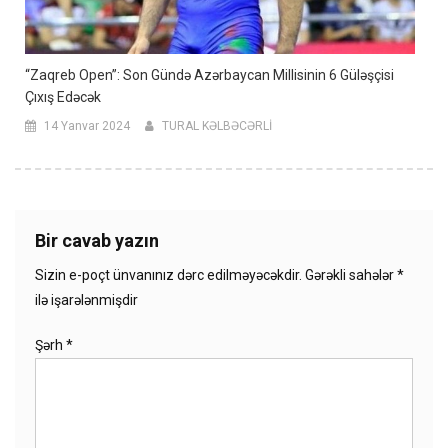
“Zaqreb Open”: Son Gündə Azərbaycan Millisinin 6 Güləşçisi
Çıxış Edəcək
14 Yanvar 2024
TURAL KƏLBƏCƏRLİ
Bir cavab yazın
Sizin e-poçt ünvanınız dərc edilməyəcəkdir.
Gərəkli sahələr
*
ilə işarələnmişdir
Şərh
*