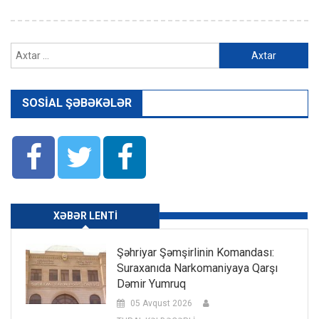
Axtarış:
SOSIAL ŞƏBƏKƏLƏR
XƏBƏR LENTI
Şəhriyar Şəmşirlinin Komandası:
Suraxanıda Narkomaniyaya Qarşı
Dəmir Yumruq
05 Avqust 2026