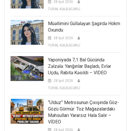
28 İyul 2026
TURAL KƏLBƏCƏRLİ
Müəllimini Güllələyən Şagirdə Hökm
Oxundu
28 İyul 2026
TURAL KƏLBƏCƏRLİ
Yaponiyada 7,1 Bal Gücündə
Zəlzələ: Yanğınlar Başladı, Evlər
Uçdu, Rabitə Kəsildi – VİDEO
28 İyul 2026
TURAL KƏLBƏCƏRLİ
“Ulduz” Metrosunun Çıxışında Göz-
Gözü Görmür: Toz Mağazalardakı
Məhsulları Yararsız Hala Salır –
VİDEO
28 İyul 2026