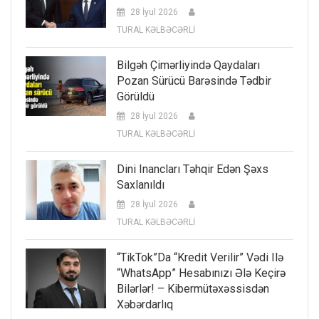
28 İyul 2026
TURAL KƏLBƏCƏRLİ
Bilgəh Çimərliyində Qaydaları
Pozan Sürücü Barəsində Tədbir
Görüldü
28 İyul 2026
TURAL KƏLBƏCƏRLİ
Dini Inancları Təhqir Edən Şəxs
Saxlanıldı
28 İyul 2026
TURAL KƏLBƏCƏRLİ
“TikTok”da “kredit Verilir” Vədi Ilə
“WhatsApp” Hesabınızı Ələ Keçirə
Bilərlər! – Kibermütəxəssisdən
Xəbərdarlıq