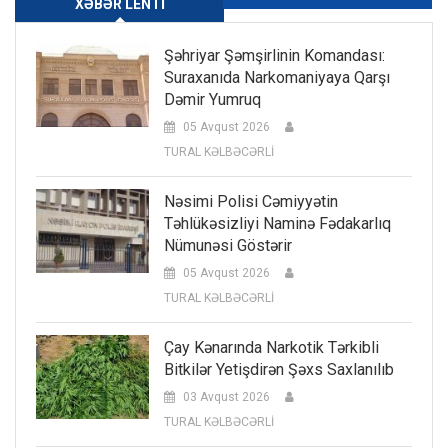
XƏBƏR LENTI
Şəhriyar Şəmşirlinin Komandası:
Suraxanıda Narkomaniyaya Qarşı
Dəmir Yumruq
05 Avqust 2026
TURAL KƏLBƏCƏRLİ
Nəsimi Polisi Cəmiyyətin
Təhlükəsizliyi Naminə Fədakarlıq
Nümunəsi Göstərir
05 Avqust 2026
TURAL KƏLBƏCƏRLİ
Çay Kənarında Narkotik Tərkibli
Bitkilər Yetişdirən Şəxs Saxlanılıb
03 Avqust 2026
TURAL KƏLBƏCƏRLİ