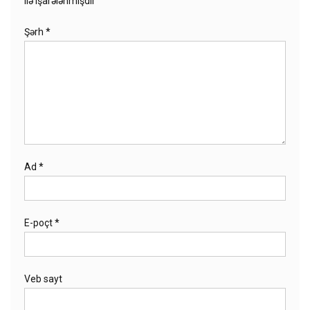
ilə işarələnmişdir
Şərh
*
Ad
*
E-poçt
*
Veb sayt