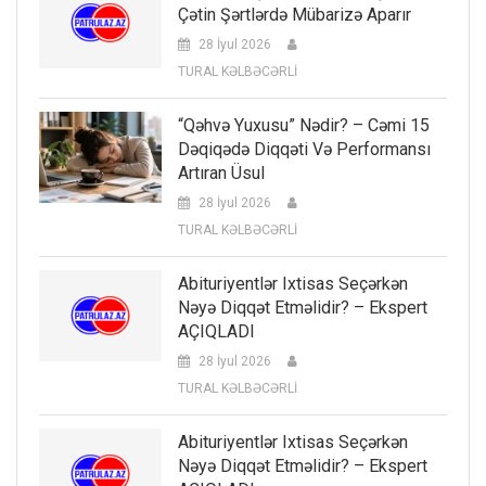
Çətin Şərtlərdə Mübarizə Aparır
28 İyul 2026
TURAL KƏLBƏCƏRLİ
“Qəhvə Yuxusu” Nədir? – Cəmi 15
Dəqiqədə Diqqəti Və Performansı
Artıran Üsul
28 İyul 2026
TURAL KƏLBƏCƏRLİ
Abituriyentlər Ixtisas Seçərkən
Nəyə Diqqət Etməlidir? – Ekspert
AÇIQLADI
28 İyul 2026
TURAL KƏLBƏCƏRLİ
Abituriyentlər Ixtisas Seçərkən
Nəyə Diqqət Etməlidir? – Ekspert