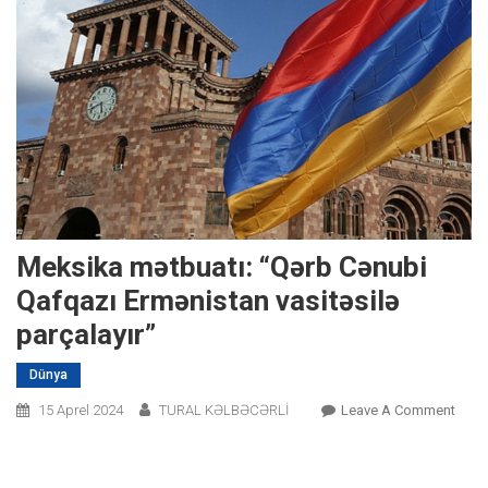
Meksika mətbuatı: “Qərb Cənubi
Qafqazı Ermənistan vasitəsilə
parçalayır”
Dünya
On
15 Aprel 2024
TURAL KƏLBƏCƏRLİ
Leave A Comment
Meks
Mətbu
“Qər