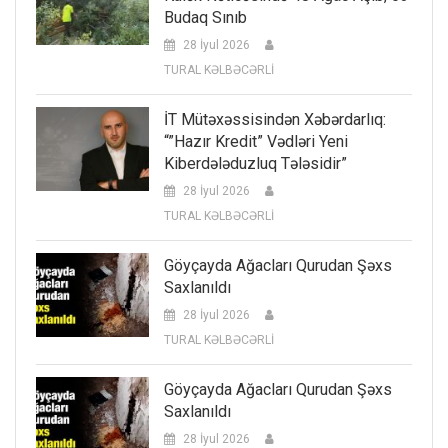
Budaq Sınıb
28 İyul 2026
TURAL KƏLBƏCƏRLİ
İT Mütəxəssisindən Xəbərdarlıq:
“”Hazır Kredit” Vədləri Yeni
Kiberdələduzluq Tələsidir”
28 İyul 2026
TURAL KƏLBƏCƏRLİ
Göyçayda Ağacları Qurudan Şəxs
Saxlanıldı
28 İyul 2026
TURAL KƏLBƏCƏRLİ
Göyçayda Ağacları Qurudan Şəxs
Saxlanıldı
28 İyul 2026