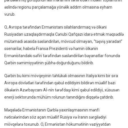
pərdələnmiş görüşünün əsl məramını təhlil edən müəllif toplantının
əslində regionu parçalamağa yönəlik addım olmasına eyham
vurub.
O, Avropa tərəfindən Ermənistanı silahlandırmaq və ölkəni
Rusiyadan uzaqlaşdırmaqla Cənubi Qafqazı idarə etmək məqsədilə
mütəmadi əsasda səsləndirilən, mövcud olmayan, “təşviş yaradan”
ssenarilər, habelə Fransa Prezidenti və həmin ölkənin
Ermənistandakı səfiri tərəfindən səsləndirilən bəyanatlar fonunda
Qərbin səmimiyyətinin şübhə doğurduğunu bildirib.
Qərbin bu kimi mövqeyinin təhlükəli olmasının İtaliya kimi bir sıra
Avropa dövlətləri tərəfindən qəbul edildiyini bildirən müəllif bəzi
ölkələrin Azərbaycanı Aİ-nin tərəfdaşı kimi qəbul edildiyi, xüsusən
enerji sektorunda mühüm rolunun tanındığını diqqətə çatdırıb.
Məqalədə Ermənistanın Qərblə yaxınlaşmasının mənfi
nəticələrindən söz açan müəllif Rusiya və İranın sərgilədiyi
mövqelərə toxunub. O, Ermənistan hökumətinin vəziyyətdən