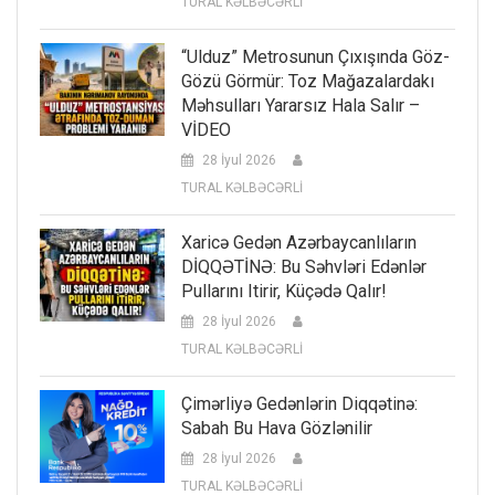
TURAL KƏLBƏCƏRLİ
“Ulduz” Metrosunun Çıxışında Göz-
Gözü Görmür: Toz Mağazalardakı
Məhsulları Yararsız Hala Salır –
VİDEO
28 İyul 2026
TURAL KƏLBƏCƏRLİ
Xaricə Gedən Azərbaycanlıların
DİQQƏTİNƏ: Bu Səhvləri Edənlər
Pullarını Itirir, Küçədə Qalır!
28 İyul 2026
TURAL KƏLBƏCƏRLİ
Çimərliyə Gedənlərin Diqqətinə:
Sabah Bu Hava Gözlənilir
28 İyul 2026
TURAL KƏLBƏCƏRLİ