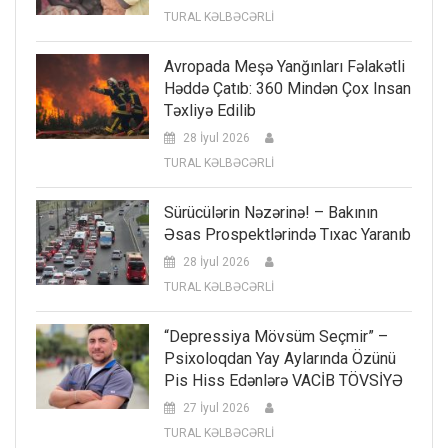
TURAL KƏLBƏCƏRLİ
Avropada Meşə Yanğınları Fəlakətli
Həddə Çatıb: 360 Mindən Çox Insan
Təxliyə Edilib
28 İyul 2026
TURAL KƏLBƏCƏRLİ
Sürücülərin Nəzərinə! – Bakının
Əsas Prospektlərində Tıxac Yaranıb
28 İyul 2026
TURAL KƏLBƏCƏRLİ
“Depressiya Mövsüm Seçmir” –
Psixoloqdan Yay Aylarında Özünü
Pis Hiss Edənlərə VACİB TÖVSİYƏ
27 İyul 2026
TURAL KƏLBƏCƏRLİ