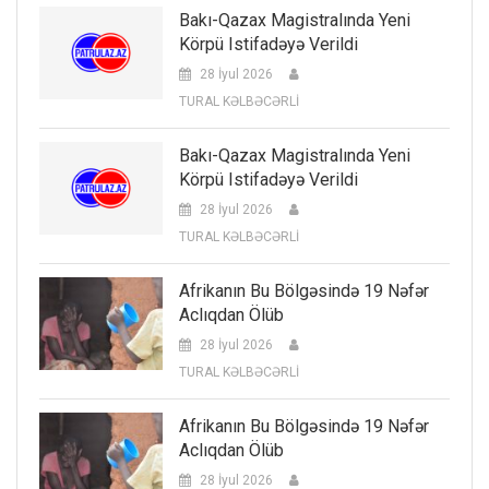
Bakı-Qazax Magistralında Yeni
Körpü Istifadəyə Verildi
28 İyul 2026
TURAL KƏLBƏCƏRLİ
Bakı-Qazax Magistralında Yeni
Körpü Istifadəyə Verildi
28 İyul 2026
TURAL KƏLBƏCƏRLİ
Afrikanın Bu Bölgəsində 19 Nəfər
Aclıqdan Ölüb
28 İyul 2026
TURAL KƏLBƏCƏRLİ
Afrikanın Bu Bölgəsində 19 Nəfər
Aclıqdan Ölüb
28 İyul 2026