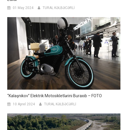
01 May 2024
TURAL KƏLBƏCƏRLİ
“Kalaşnikov” Elektrik Motosikletlərini Buraxıb – FOTO
10 Aprel 2024
TURAL KƏLBƏCƏRLİ