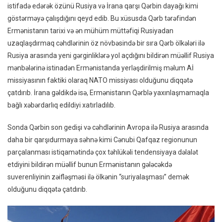
istifadə edərək özünü Rusiya və İrana qarşı Qərbin dayağı kimi
göstərməyə çalışdığını qeyd edib. Bu xüsusda Qərb tərəfindən
Ermənistanın tarixi və ən mühüm müttəfiqi Rusiyadan
uzaqlaşdırmaq cəhdlərinin öz növbəsində bir sıra Qərb ölkələri ilə
Rusiya arasında yeni gərginliklərə yol açdığını bildirən müəllif Rusiya
mənbələrinə istinadən Ermənistanda yerləşdirilmiş məlum Aİ
missiyasının faktiki olaraq NATO missiyası olduğunu diqqətə
çatdırıb. İrana gəldikdə isə, Ermənistanın Qərblə yaxınlaşmamaqla
bağlı xəbərdarlıq edildiyi xatırladılıb.
Sonda Qərbin son gedişi və cəhdlərinin Avropa ilə Rusiya arasında
daha bir qarşıdurmaya səhnə kimi Cənubi Qafqaz regionunun
parçalanması istiqamətində çox təhlükəli tendensiyaya dəlalət
etdiyini bildirən müəllif bunun Ermənistanın gələcəkdə
suverenliyinin zəifləşməsi ilə ölkənin “suriyalaşması” demək
olduğunu diqqətə çatdırıb.