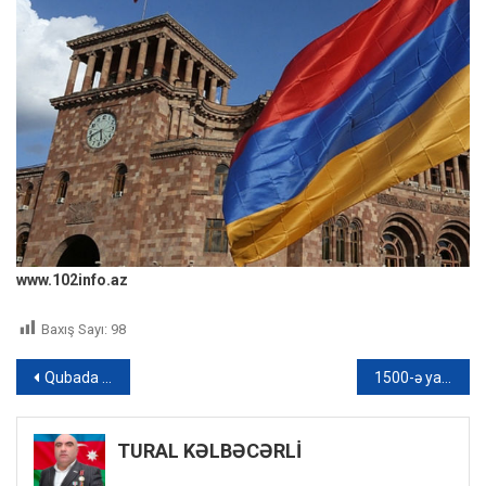
www.102info.az
Baxış Sayı:
98
Yazı
Qubada qədim türk kəndi: Sakinləri Anadolu ilə nə bağlayır? – VİDEO
1500-ə yaxın ailənin məskunlaşdığı ərazidə heç bir küçənin adı yoxdur – VİDEO
naviqasiyası
TURAL KƏLBƏCƏRLİ