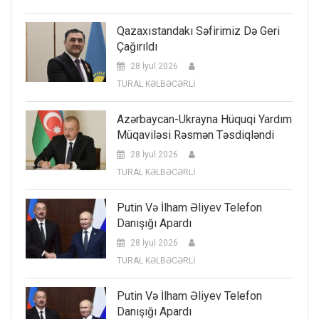
Qazaxıstandakı Səfirimiz Də Geri
Çağırıldı
28 İyul 2026
TURAL KƏLBƏCƏRLİ
Azərbaycan-Ukrayna Hüquqi Yardım
Müqaviləsi Rəsmən Təsdiqləndi
28 İyul 2026
TURAL KƏLBƏCƏRLİ
Putin Və İlham Əliyev Telefon
Danışığı Apardı
28 İyul 2026
TURAL KƏLBƏCƏRLİ
Putin Və İlham Əliyev Telefon
Danışığı Apardı