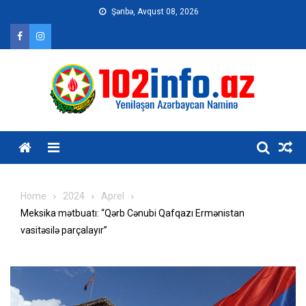
Skip
Şənbə, Avqust 08, 2026
to
content
Home
2024
Aprel
Meksika mətbuatı: “Qərb Cənubi Qafqazı Ermənistan
vasitəsilə parçalayır”