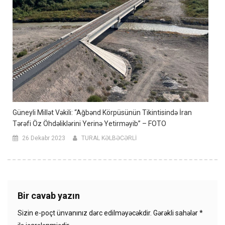
Güneyli Millət Vəkili: “Ağbənd Körpüsünün Tikintisində İran
Tərəfi Öz Öhdəliklərini Yerinə Yetirməyib” – FOTO
26 Dekabr 2023
TURAL KƏLBƏCƏRLİ
Bir cavab yazın
Sizin e-poçt ünvanınız dərc edilməyəcəkdir.
Gərəkli sahələr
*