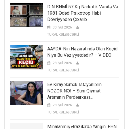
DİN BNMİ 57 Kq Narkotik Vasitə Və
1981 Ədəd Psixotrop Həbi
Dövriyyədən Çıxarıb
30 İyul 2026
TURAL KƏLBƏCƏRLİ
AAYDA-Nın Nəzarətində Olan Keçid
Niyə Bu Vəziyyətdədir? – VİDEO
28 İyul 2026
TURAL KƏLBƏCƏRLİ
Ev Kirayələmək Istəyənlərin
NƏZƏRİNƏ! – Süni Qiymət
Artımının Pərdəarxası…
28 İyul 2026
TURAL KƏLBƏCƏRLİ
Minalanmış Ərazilərdə Yanğın: FHN