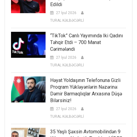
Edildi
27 İyul 2026
TURAL KƏLBƏCƏRLİ
“TikTok” Canlı Yayımında Iki Qadını
Təhqir Etdi – 700 Manat
Cərimələndi
27 İyul 2026
TURAL KƏLBƏCƏRLİ
Həyat Yoldaşının Telefonuna Gizli
Proqram Yükləyənlərin Nəzərinə:
Dəmir Barmaqlıqlar Arxasına Düşə
Bilərsiniz!
27 İyul 2026
TURAL KƏLBƏCƏRLİ
35 Yaşlı Şəxsin Avtomobilindən 9