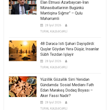
Elan Etməsi Azərbaycan-İran
Münasibətlərinin Bugünkü
Məntiqinə Sığmır” – Qulu
Məhərrəmli
28 İyul 2026
TURAL KƏLBƏCƏRLİ
48 Dərəcə Isti Şəhəri Dəyişdirdi:
Quşlar Göydən Yerə Düşür, Insanlar
Sübh Tezdən Işləyir
28 İyul 2026
TURAL KƏLBƏCƏRLİ
Yüzillik Gözəllik Sirri Yenidən
Gündəmdə: Sosial Medianı Fəth
Edən Mərakeş Dodaq Boyası –
Aker Fassi Nədir?
28 İyul 2026
TURAL KƏLBƏCƏRLİ