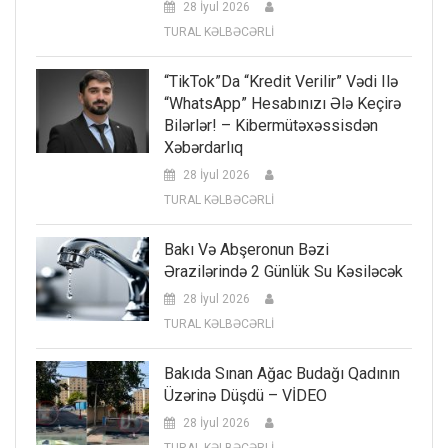
28 İyul 2026
TURAL KƏLBƏCƏRLİ
“TikTok”da “kredit Verilir” Vədi Ilə
“WhatsApp” Hesabınızı Ələ Keçirə
Bilərlər! – Kibermütəxəssisdən
Xəbərdarlıq
28 İyul 2026
TURAL KƏLBƏCƏRLİ
Bakı Və Abşeronun Bəzi
Ərazilərində 2 Günlük Su Kəsiləcək
28 İyul 2026
TURAL KƏLBƏCƏRLİ
Bakıda Sınan Ağac Budağı Qadının
Üzərinə Düşdü – VİDEO
28 İyul 2026
TURAL KƏLBƏCƏRLİ