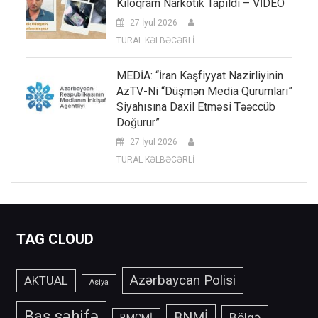
Kiloqram Narkotik Tapıldı – VİDEO
27 İyul 2026
TURAL KƏLBƏCƏRLİ
MEDİA: “İran Kəşfiyyat Nazirliyinin
AzTV-Ni “düşmən Media Qurumları”
Siyahısına Daxil Etməsi Təəccüb
Doğurur”
27 İyul 2026
TURAL KƏLBƏCƏRLİ
TAG CLOUD
Azərbaycan Polisi
AKTUAL
Asiya
Baş səhifə
BNMİ
Bölgə