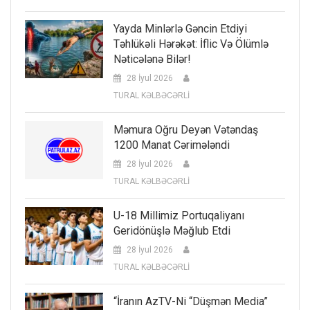
Yayda Minlərlə Gəncin Etdiyi
Təhlükəli Hərəkət: İflic Və Ölümlə
Nəticələnə Bilər!
28 İyul 2026
TURAL KƏLBƏCƏRLİ
Məmura Oğru Deyən Vətəndaş
1200 Manat Cərimələndi
28 İyul 2026
TURAL KƏLBƏCƏRLİ
U-18 Millimiz Portuqaliyanı
Geridönüşlə Məğlub Etdi
28 İyul 2026
TURAL KƏLBƏCƏRLİ
“İranın AzTV-Ni “düşmən Media”