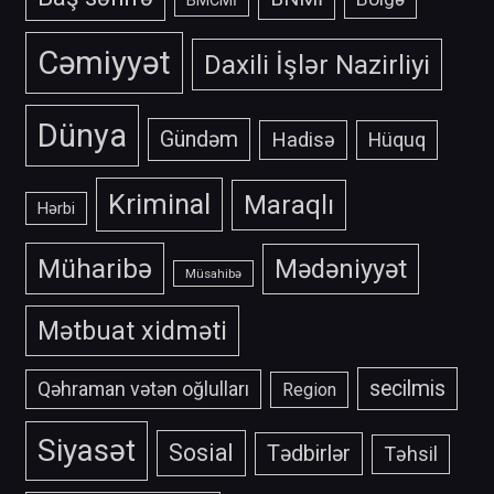
BMCMİ
Cəmiyyət
Daxili İşlər Nazirliyi
Dünya
Gündəm
Hadisə
Hüquq
Kriminal
Maraqlı
Hərbi
Müharibə
Mədəniyyət
Müsahibə
Mətbuat xidməti
secilmis
Qəhraman vətən oğlulları
Region
Siyasət
Sosial
Tədbirlər
Təhsil