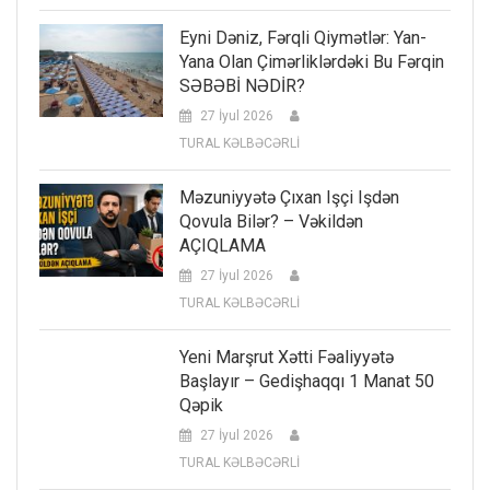
Eyni Dəniz, Fərqli Qiymətlər: Yan-
Yana Olan Çimərliklərdəki Bu Fərqin
SƏBƏBİ NƏDİR?
27 İyul 2026
TURAL KƏLBƏCƏRLİ
Məzuniyyətə Çıxan Işçi Işdən
Qovula Bilər? – Vəkildən
AÇIQLAMA
27 İyul 2026
TURAL KƏLBƏCƏRLİ
Yeni Marşrut Xətti Fəaliyyətə
Başlayır – Gedişhaqqı 1 Manat 50
Qəpik
27 İyul 2026
TURAL KƏLBƏCƏRLİ