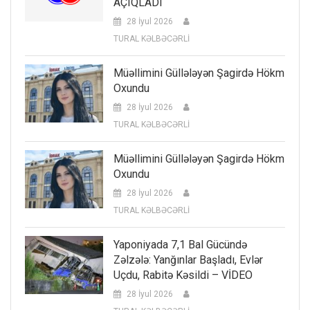
AÇIQLADI
28 İyul 2026
TURAL KƏLBƏCƏRLİ
Müəllimini Güllələyən Şagirdə Hökm
Oxundu
28 İyul 2026
TURAL KƏLBƏCƏRLİ
Müəllimini Güllələyən Şagirdə Hökm
Oxundu
28 İyul 2026
TURAL KƏLBƏCƏRLİ
Yaponiyada 7,1 Bal Gücündə
Zəlzələ: Yanğınlar Başladı, Evlər
Uçdu, Rabitə Kəsildi – VİDEO
28 İyul 2026