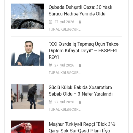
Qubada Dəhşətli Qəza: 30 Yaşlı
Sürücü Hadisə Yerində Öldü
27 İyul 2026
TURAL KƏLBƏCƏRLİ
“XXI Əsrdə Iş Tapmaq Üçün Təkcə
Diplom Kifayət Deyil” – EKSPERT
RƏYİ
27 İyul 2026
TURAL KƏLBƏCƏRLİ
Güclü Külək Bakıda Xəsarətlərə
Səbəb Oldu – 3 Nəfər Yaralandı
27 İyul 2026
TURAL KƏLBƏCƏRLİ
Məşhur Türkiyəli Repçi “Blok 3″ə
Qarşı Şok Sui-Qəsd Planı Ifşa