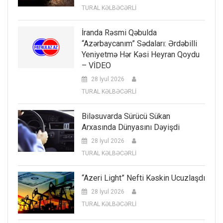
TURAL KƏLBƏCƏRLİ
İranda Rəsmi Qəbulda
“Azərbaycanım” Sədaları: Ərdəbilli
Yeniyetmə Hər Kəsi Heyran Qoydu
– VİDEO
28 İyul 2026
TURAL KƏLBƏCƏRLİ
Biləsuvarda Sürücü Sükan
Arxasında Dünyasını Dəyişdi
28 İyul 2026
TURAL KƏLBƏCƏRLİ
“Azeri Light” Nefti Kəskin Ucuzlaşdı
28 İyul 2026
TURAL KƏLBƏCƏRLİ