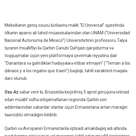
Cənu
Qafq
Ermə
Meksikanın geniş oxucu kütləsinə malik “El Universal” qəzetində
Vasit
ölkənin aparıcı ali təhsil müəssisələrindən olan UNAM (“Universidad
Parça
Nacional Autonoma de Mexico”) Universitetinin professoru Talya
İşcanın müəllifliyi ilə Qərbin Cənubi Qafqazı qarşıdurma və
toqquşmalar üçün yeni platformaya çevirmək niyyətinə dair
“Dananlara və gətirdikləri hədiyyələrə etibar etməyin” (“Teman a los
dánaos y a los regalos que traen”) başlıqlı, təhlil xarakterli məqalə
dərc olunub.
Oxu.Az
xəbər verir ki, Brüsseldə keçirilmiş 5 aprel görüşünə istinad
edən müəllif sülhə istiqamətlənən regionda Qərbin son
addımlarından xəbərdar olanlar üçün Ermənistana artan marağın
təəccüblü olmadığını bildirib.
Qərbin və Avropanın Ermənistanla iqtisadi əməkdaşlıq adı altında