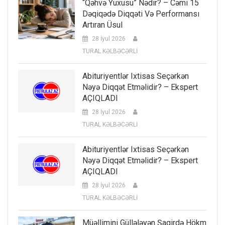
“Qəhvə Yuxusu” Nədir? – Cəmi 15
Dəqiqədə Diqqəti Və Performansı
Artıran Üsul
28 İyul 2026
TURAL KƏLBƏCƏRLİ
Abituriyentlər Ixtisas Seçərkən
Nəyə Diqqət Etməlidir? – Ekspert
AÇIQLADI
28 İyul 2026
TURAL KƏLBƏCƏRLİ
Abituriyentlər Ixtisas Seçərkən
Nəyə Diqqət Etməlidir? – Ekspert
AÇIQLADI
28 İyul 2026
TURAL KƏLBƏCƏRLİ
Müəllimini Güllələyən Şagirdə Hökm