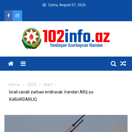
Skip
Cümə, Avqust 07, 2026
to
content
Home
2024
Mart
İsrail cavab zərbəsi endirəcək: İrandan ABŞ-yə
XƏBƏRDARLIQ