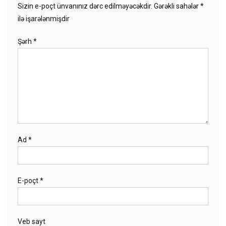
Sizin e-poçt ünvanınız dərc edilməyəcəkdir.
Gərəkli sahələr
*
ilə işarələnmişdir
Şərh
*
Ad
*
E-poçt
*
Veb sayt