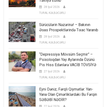
Təxliyə Edilib
28 İyul 2026
TURAL KƏLBƏCƏRLİ
Sürücülərin Nəzərinə! – Bakının
Əsas Prospektlərində Tıxac Yaranıb
28 İyul 2026
TURAL KƏLBƏCƏRLİ
“Depressiya Mövsüm Seçmir” –
Psixoloqdan Yay Aylarında Özünü
Pis Hiss Edənlərə VACİB TÖVSİYƏ
27 İyul 2026
TURAL KƏLBƏCƏRLİ
Eyni Dəniz, Fərqli Qiymətlər: Yan-
Yana Olan Çimərliklərdəki Bu Fərqin
SƏBƏBİ NƏDİR?
27 İyul 2026