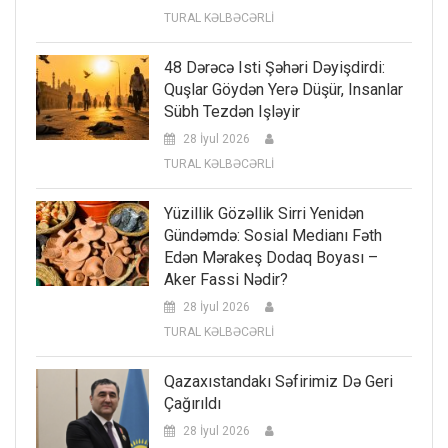
TURAL KƏLBƏCƏRLİ
48 Dərəcə Isti Şəhəri Dəyişdirdi:
Quşlar Göydən Yerə Düşür, Insanlar
Sübh Tezdən Işləyir
28 İyul 2026
TURAL KƏLBƏCƏRLİ
Yüzillik Gözəllik Sirri Yenidən
Gündəmdə: Sosial Medianı Fəth
Edən Mərakeş Dodaq Boyası –
Aker Fassi Nədir?
28 İyul 2026
TURAL KƏLBƏCƏRLİ
Qazaxıstandakı Səfirimiz Də Geri
Çağırıldı
28 İyul 2026