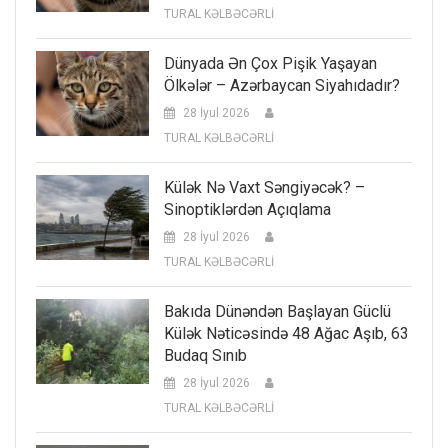
TURAL KƏLBƏCƏRLİ
Dünyada Ən Çox Pişik Yaşayan
Ölkələr – Azərbaycan Siyahıdadır?
28 İyul 2026
TURAL KƏLBƏCƏRLİ
Külək Nə Vaxt Səngiyəcək? –
Sinoptiklərdən Açıqlama
28 İyul 2026
TURAL KƏLBƏCƏRLİ
Bakıda Dünəndən Başlayan Güclü
Külək Nəticəsində 48 Ağac Aşıb, 63
Budaq Sınıb
28 İyul 2026
TURAL KƏLBƏCƏRLİ