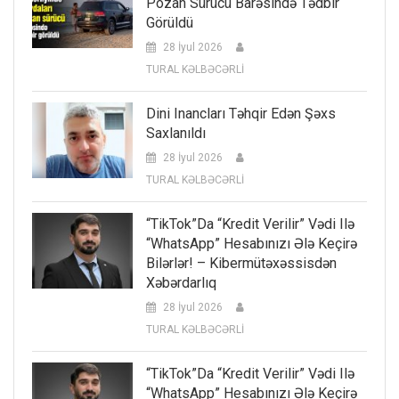
Pozan Sürücü Barəsində Tədbir
Görüldü
28 İyul 2026
TURAL KƏLBƏCƏRLİ
Dini Inancları Təhqir Edən Şəxs
Saxlanıldı
28 İyul 2026
TURAL KƏLBƏCƏRLİ
“TikTok”da “kredit Verilir” Vədi Ilə
“WhatsApp” Hesabınızı Ələ Keçirə
Bilərlər! – Kibermütəxəssisdən
Xəbərdarlıq
28 İyul 2026
TURAL KƏLBƏCƏRLİ
“TikTok”da “kredit Verilir” Vədi Ilə
“WhatsApp” Hesabınızı Ələ Keçirə