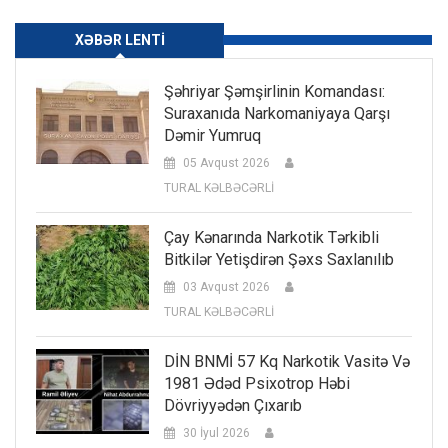
XƏBƏR LENTI
Şəhriyar Şəmşirlinin Komandası:
Suraxanıda Narkomaniyaya Qarşı
Dəmir Yumruq
05 Avqust 2026
TURAL KƏLBƏCƏRLİ
Çay Kənarında Narkotik Tərkibli
Bitkilər Yetişdirən Şəxs Saxlanılıb
03 Avqust 2026
TURAL KƏLBƏCƏRLİ
DİN BNMİ 57 Kq Narkotik Vasitə Və
1981 Ədəd Psixotrop Həbi
Dövriyyədən Çıxarıb
30 İyul 2026