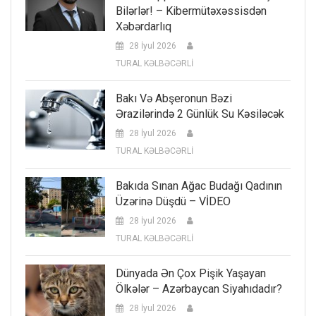
Bilərlər! – Kibermütəxəssisdən
Xəbərdarlıq
28 İyul 2026
TURAL KƏLBƏCƏRLİ
Bakı Və Abşeronun Bəzi
Ərazilərində 2 Günlük Su Kəsiləcək
28 İyul 2026
TURAL KƏLBƏCƏRLİ
Bakıda Sınan Ağac Budağı Qadının
Üzərinə Düşdü – VİDEO
28 İyul 2026
TURAL KƏLBƏCƏRLİ
Dünyada Ən Çox Pişik Yaşayan
Ölkələr – Azərbaycan Siyahıdadır?
28 İyul 2026