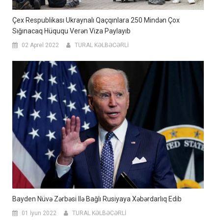
Çex Respublikası Ukraynalı Qaçqınlara 250 Mindən Çox
Sığınacaq Hüququ Verən Viza Paylayıb
02 Aprel 2022
TURAL KƏLBƏCƏRLİ
Bayden Nüvə Zərbəsi Ilə Bağlı Rusiyaya Xəbərdarlıq Edib
01 İyun 2022
TURAL KƏLBƏCƏRLİ