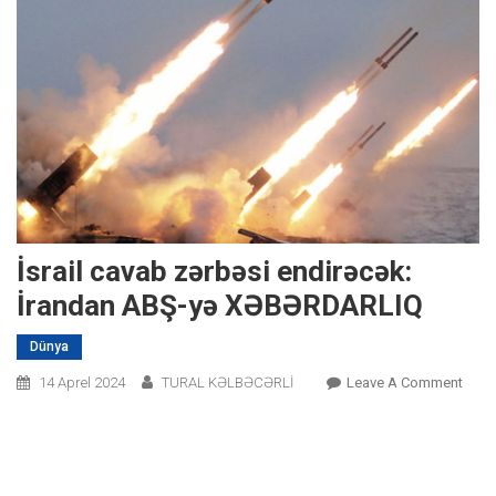
İsrail cavab zərbəsi endirəcək:
İrandan ABŞ-yə XƏBƏRDARLIQ
Dünya
On
14 Aprel 2024
TURAL KƏLBƏCƏRLİ
Leave A Comment
İsrail
Cava
Zərb
Endir