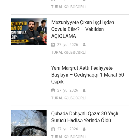
TURAL KƏLBƏCƏRLİ
Məzuniyyətə Çıxan Işçi Işdən
Qovula Bilər? – Vəkildən
AÇIQLAMA
27 İyul 2026
TURAL KƏLBƏCƏRLİ
Yeni Marşrut Xətti Fəaliyyətə
Başlayır – Gedişhaqqı 1 Manat 50
Qəpik
27 İyul 2026
TURAL KƏLBƏCƏRLİ
Qubada Dəhşətli Qəza: 30 Yaşlı
Sürücü Hadisə Yerində Öldü
27 İyul 2026
TURAL KƏLBƏCƏRLİ