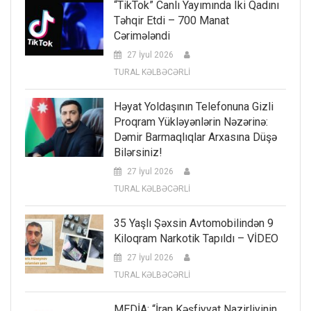
“TikTok” Canlı Yayımında Iki Qadını
Təhqir Etdi – 700 Manat
Cərimələndi
27 İyul 2026
TURAL KƏLBƏCƏRLİ
Həyat Yoldaşının Telefonuna Gizli
Proqram Yükləyənlərin Nəzərinə:
Dəmir Barmaqlıqlar Arxasına Düşə
Bilərsiniz!
27 İyul 2026
TURAL KƏLBƏCƏRLİ
35 Yaşlı Şəxsin Avtomobilindən 9
Kiloqram Narkotik Tapıldı – VİDEO
27 İyul 2026
TURAL KƏLBƏCƏRLİ
MEDİA: “İran Kəşfiyyat Nazirliyinin