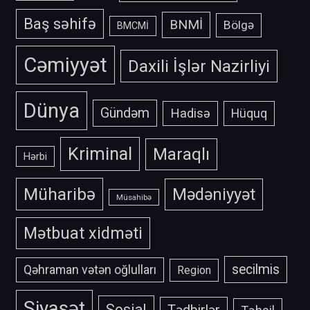
Baş səhifə
BNMİ
Bölgə
BMCMİ
Cəmiyyət
Daxili İşlər Nazirliyi
Dünya
Gündəm
Hadisə
Hüquq
Kriminal
Maraqlı
Hərbi
Müharibə
Mədəniyyət
Müsahibə
Mətbuat xidməti
secilmis
Qəhraman vətən oğlulları
Region
Siyasət
Sosial