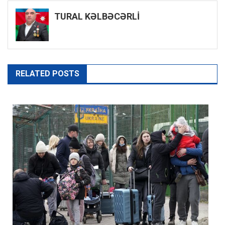
naviqasiyası
TURAL KƏLBƏCƏRLİ
RELATED POSTS