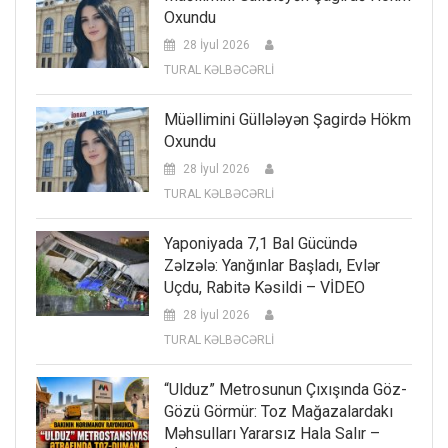
Oxundu
28 İyul 2026
TURAL KƏLBƏCƏRLİ
Müəllimini Güllələyən Şagirdə Hökm
Oxundu
28 İyul 2026
TURAL KƏLBƏCƏRLİ
Yaponiyada 7,1 Bal Gücündə
Zəlzələ: Yanğınlar Başladı, Evlər
Uçdu, Rabitə Kəsildi – VİDEO
28 İyul 2026
TURAL KƏLBƏCƏRLİ
“Ulduz” Metrosunun Çıxışında Göz-
Gözü Görmür: Toz Mağazalardakı
Məhsulları Yararsız Hala Salır –