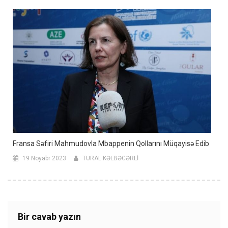
Fransa Səfiri Mahmudovla Mbappenin Qollarını Müqayisə Edib
19 Noyabr 2023
TURAL KƏLBƏCƏRLİ
Bir cavab yazın