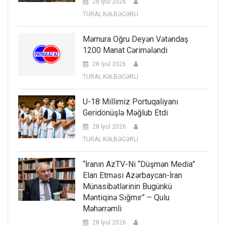
28 İyul 2026
TURAL KƏLBƏCƏRLİ
Məmura Oğru Deyən Vətəndaş
1200 Manat Cərimələndi
28 İyul 2026
TURAL KƏLBƏCƏRLİ
U-18 Millimiz Portuqaliyanı
Geridönüşlə Məğlub Etdi
28 İyul 2026
TURAL KƏLBƏCƏRLİ
“İranın AzTV-Ni “düşmən Media”
Elan Etməsi Azərbaycan-İran
Münasibətlərinin Bugünkü
Məntiqinə Sığmır” – Qulu
Məhərrəmli
28 İyul 2026