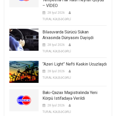
– VİDEO
28 İyul 2026
TURAL KƏLBƏCƏRLİ
Biləsuvarda Sürücü Sükan
Arxasında Dünyasını Dəyişdi
28 İyul 2026
TURAL KƏLBƏCƏRLİ
“Azeri Light” Nefti Kəskin Ucuzlaşdı
28 İyul 2026
TURAL KƏLBƏCƏRLİ
Bakı-Qazax Magistralında Yeni
Körpü Istifadəyə Verildi
28 İyul 2026
TURAL KƏLBƏCƏRLİ