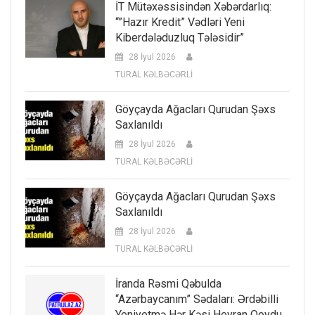
İT Mütəxəssisindən Xəbərdarlıq:
“”Hazır Kredit” Vədləri Yeni
Kiberdələduzluq Tələsidir”
28 İyul 2026
TURAL KƏLBƏCƏRLİ
Göyçayda Ağacları Qurudan Şəxs
Saxlanıldı
28 İyul 2026
TURAL KƏLBƏCƏRLİ
Göyçayda Ağacları Qurudan Şəxs
Saxlanıldı
28 İyul 2026
TURAL KƏLBƏCƏRLİ
İranda Rəsmi Qəbulda
“Azərbaycanım” Sədaları: Ərdəbilli
Yeniyetmə Hər Kəsi Heyran Qoydu