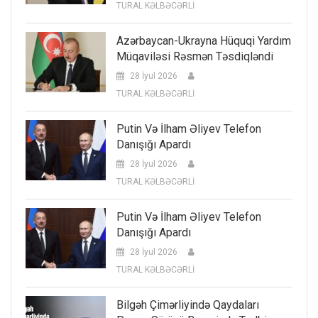
TURAL KƏLBƏCƏRLİ
Azərbaycan-Ukrayna Hüquqi Yardım
Müqaviləsi Rəsmən Təsdiqləndi
28 İyul 2026
TURAL KƏLBƏCƏRLİ
Putin Və İlham Əliyev Telefon
Danışığı Apardı
28 İyul 2026
TURAL KƏLBƏCƏRLİ
Putin Və İlham Əliyev Telefon
Danışığı Apardı
28 İyul 2026
TURAL KƏLBƏCƏRLİ
Bilgəh Çimərliyində Qaydaları