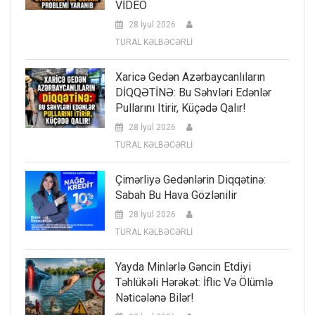
VİDEO
28 İyul 2026
TURAL KƏLBƏCƏRLİ
Xaricə Gedən Azərbaycanlıların
DİQQƏTİNƏ: Bu Səhvləri Edənlər
Pullarını Itirir, Küçədə Qalır!
28 İyul 2026
TURAL KƏLBƏCƏRLİ
Çimərliyə Gedənlərin Diqqətinə:
Sabah Bu Hava Gözlənilir
28 İyul 2026
TURAL KƏLBƏCƏRLİ
Yayda Minlərlə Gəncin Etdiyi
Təhlükəli Hərəkət: İflic Və Ölümlə
Nəticələnə Bilər!