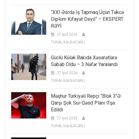
“XXI Əsrdə Iş Tapmaq Üçün Təkcə
Diplom Kifayət Deyil” – EKSPERT
RƏYİ
27 İyul 2026
TURAL KƏLBƏCƏRLİ
Güclü Külək Bakıda Xəsarətlərə
Səbəb Oldu – 3 Nəfər Yaralandı
27 İyul 2026
TURAL KƏLBƏCƏRLİ
Məşhur Türkiyəli Repçi “Blok 3″ə
Qarşı Şok Sui-Qəsd Planı Ifşa
Edildi
27 İyul 2026
TURAL KƏLBƏCƏRLİ