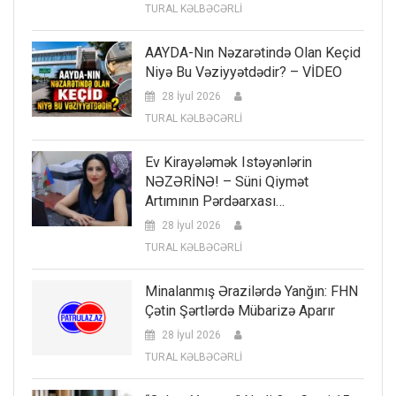
TURAL KƏLBƏCƏRLİ
AAYDA-Nın Nəzarətində Olan Keçid
Niyə Bu Vəziyyətdədir? – VİDEO
28 İyul 2026
TURAL KƏLBƏCƏRLİ
Ev Kirayələmək Istəyənlərin
NƏZƏRİNƏ! – Süni Qiymət
Artımının Pərdəarxası…
28 İyul 2026
TURAL KƏLBƏCƏRLİ
Minalanmış Ərazilərdə Yanğın: FHN
Çətin Şərtlərdə Mübarizə Aparır
28 İyul 2026
TURAL KƏLBƏCƏRLİ