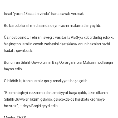
İran
ABŞ-
İsrail “yaxın 48 saat ərzində” İrana cavab verəcək.
Yə
XƏB
Bu barədə İsrail mediasında qeyri-rəsmi məlumatlar yayılıb.
Öz növbəsində, Tehran İsveçrə vasitəsilə ABŞ-yə xəbərdarlıq edib ki,
Vaşinqton İsrailin cavab zərbəsini dəstəkləsə, onun bazaları hərbi
hədəfə çevriləcək.
Bunu İran Silahlı Qüvvələrinin Baş Qərargah rəisi Məhəmməd Baqiri
bəyan edib.
O bildirib ki, İranın İsrailə qarşı əməliyyatı başa çatıb.
“Bizim nöqteyi-nəzərimizdən əməliyyat başa çatıb, lakin ölkənin
Silahlı Qüvvələri lazım gələrsə, gələcəkdə də hərəkətə keçməyə
hazırdır”, – deyə Baqiri qeyd edib.
Mənbə: TASS