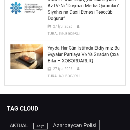
AzTV-Ni “düşmən Media Qurumları”
Siyahısına Daxil Etməsi Təəccüb
Doğurur”
27 İyul 2026
TURAL KƏLBƏCƏRLİ
Yayda Hər Gün Istifadə Etdiyimiz Bu
Əşyalar Partlaya Və Ya Sıradan Çıxa
Bilər – XƏBƏRDARLIQ
27 İyul 2026
TURAL KƏLBƏCƏRLİ
TAG CLOUD
Azərbaycan Polisi
AKTUAL
Asiya