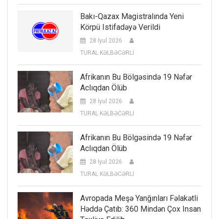
Bakı-Qazax Magistralında Yeni
Körpü Istifadəyə Verildi
28 İyul 2026
TURAL KƏLBƏCƏRLİ
Afrikanın Bu Bölgəsində 19 Nəfər
Aclıqdan Ölüb
28 İyul 2026
TURAL KƏLBƏCƏRLİ
Afrikanın Bu Bölgəsində 19 Nəfər
Aclıqdan Ölüb
28 İyul 2026
TURAL KƏLBƏCƏRLİ
Avropada Meşə Yanğınları Fəlakətli
Həddə Çatıb: 360 Mindən Çox Insan