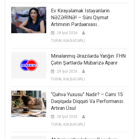
Ev Kirayələmək Istəyənlərin
NƏZƏRİNƏ! – Süni Qiymət
Artımının Pərdəarxası…
28 İyul 2026
TURAL KƏLBƏCƏRLİ
Minalanmış Ərazilərdə Yanğın: FHN
Çətin Şərtlərdə Mübarizə Aparır
28 İyul 2026
TURAL KƏLBƏCƏRLİ
“Qəhvə Yuxusu” Nədir? – Cəmi 15
Dəqiqədə Diqqəti Və Performansı
Artıran Üsul
28 İyul 2026
TURAL KƏLBƏCƏRLİ