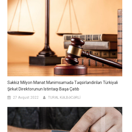
Səkkiz Milyon Manat Mənimsəmədə Təqsirləndirilən Türkiyəli
Şirkət Direktorunun Istintaqı Başa Çatıb
27 Avqust 2022
TURAL KƏLBƏCƏRLİ