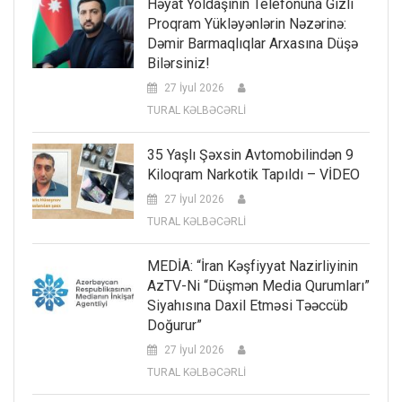
Həyat Yoldaşının Telefonuna Gizli
Proqram Yükləyənlərin Nəzərinə:
Dəmir Barmaqlıqlar Arxasına Düşə
Bilərsiniz!
27 İyul 2026
TURAL KƏLBƏCƏRLİ
35 Yaşlı Şəxsin Avtomobilindən 9
Kiloqram Narkotik Tapıldı – VİDEO
27 İyul 2026
TURAL KƏLBƏCƏRLİ
MEDİA: “İran Kəşfiyyat Nazirliyinin
AzTV-Ni “düşmən Media Qurumları”
Siyahısına Daxil Etməsi Təəccüb
Doğurur”
27 İyul 2026
TURAL KƏLBƏCƏRLİ