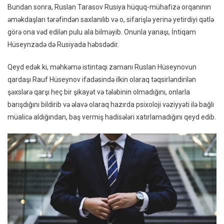
Bundan sonra, Ruslan Tarasov Rusiya hüquq-mühafizə orqanının
əməkdaşları tərəfindən saxlanılıb və o, sifarişlə yerinə yetirdiyi qətlə
görə ona vəd edilən pulu ala bilməyib. Onunla yanaşı, İntiqam
Hüseynzadə də Rusiyada həbsdədir.
Qeyd edək ki, məhkəmə istintaqı zamanı Ruslan Hüseynovun
qardaşı Rauf Hüseynov ifadəsində ilkin olaraq təqsirləndirilən
şəxslərə qarşı heç bir şikayət və tələbinin olmadığını, onlarla
barışdığını bildirib və əlavə olaraq hazırda psixoloji vəziyyəti ilə bağlı
müalicə aldığından, baş vermiş hadisələri xatırlamadığını qeyd edib.