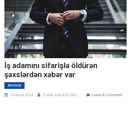
İş adamını sifarişlə öldürən
şəxslərdən xəbər var
Kriminal
On
15 Aprel 2024
TURAL KƏLBƏCƏRLİ
Leave A Comment
İş
Adam
Sifar
Öldü
Şəxs