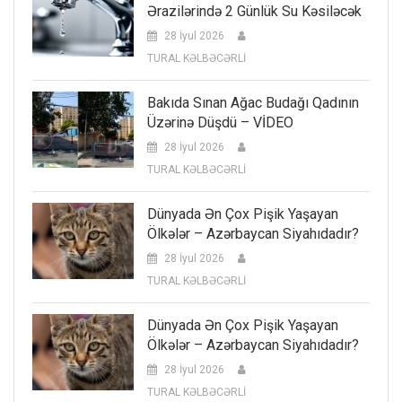
Ərazilərində 2 Günlük Su Kəsiləcək
28 İyul 2026
TURAL KƏLBƏCƏRLİ
Bakıda Sınan Ağac Budağı Qadının
Üzərinə Düşdü – VİDEO
28 İyul 2026
TURAL KƏLBƏCƏRLİ
Dünyada Ən Çox Pişik Yaşayan
Ölkələr – Azərbaycan Siyahıdadır?
28 İyul 2026
TURAL KƏLBƏCƏRLİ
Dünyada Ən Çox Pişik Yaşayan
Ölkələr – Azərbaycan Siyahıdadır?
28 İyul 2026
TURAL KƏLBƏCƏRLİ