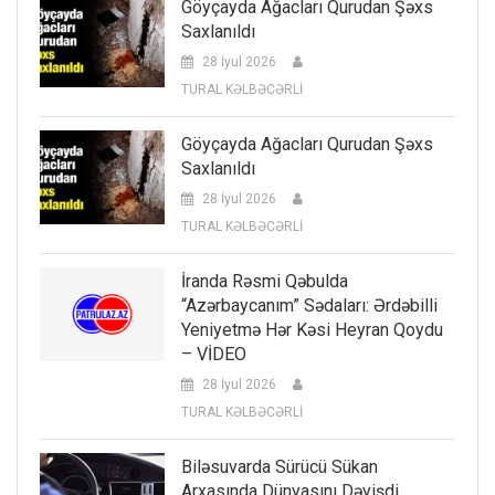
Göyçayda Ağacları Qurudan Şəxs
Saxlanıldı
28 İyul 2026
TURAL KƏLBƏCƏRLİ
Göyçayda Ağacları Qurudan Şəxs
Saxlanıldı
28 İyul 2026
TURAL KƏLBƏCƏRLİ
İranda Rəsmi Qəbulda
“Azərbaycanım” Sədaları: Ərdəbilli
Yeniyetmə Hər Kəsi Heyran Qoydu
– VİDEO
28 İyul 2026
TURAL KƏLBƏCƏRLİ
Biləsuvarda Sürücü Sükan
Arxasında Dünyasını Dəyişdi