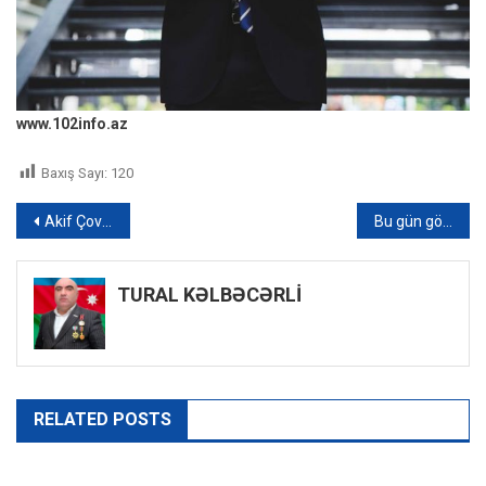
www.102info.az
Baxış Sayı:
120
Yazı
Akif Çovdarov yenidən hakim qarşısında: 30 milyonluq əmlakın taleyi necə olacaq?
Bu gün görkəmli oftalmoloq-alim Zərifə Əliyevanın anım günüdür
naviqasiyası
TURAL KƏLBƏCƏRLİ
RELATED POSTS