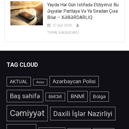
Yayda Hər Gün Istifadə Etdiyimiz Bu
Əşyalar Partlaya Və Ya Sıradan Çıxa
Bilər – XƏBƏRDARLIQ
27 İyul 2026
TURAL KƏLBƏCƏRLİ
TAG CLOUD
Azərbaycan Polisi
AKTUAL
Asiya
Baş səhifə
BNMİ
Bölgə
BMCMİ
Cəmiyyət
Daxili İşlər Nazirliyi