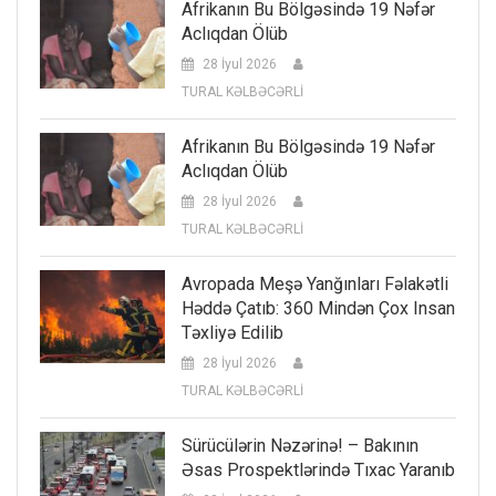
Afrikanın Bu Bölgəsində 19 Nəfər
Aclıqdan Ölüb
28 İyul 2026
TURAL KƏLBƏCƏRLİ
Afrikanın Bu Bölgəsində 19 Nəfər
Aclıqdan Ölüb
28 İyul 2026
TURAL KƏLBƏCƏRLİ
Avropada Meşə Yanğınları Fəlakətli
Həddə Çatıb: 360 Mindən Çox Insan
Təxliyə Edilib
28 İyul 2026
TURAL KƏLBƏCƏRLİ
Sürücülərin Nəzərinə! – Bakının
Əsas Prospektlərində Tıxac Yaranıb