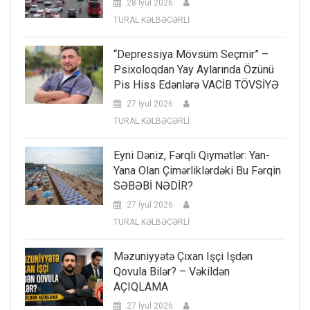
28 İyul 2026
TURAL KƏLBƏCƏRLİ
“Depressiya Mövsüm Seçmir” –
Psixoloqdan Yay Aylarında Özünü
Pis Hiss Edənlərə VACİB TÖVSİYƏ
27 İyul 2026
TURAL KƏLBƏCƏRLİ
Eyni Dəniz, Fərqli Qiymətlər: Yan-
Yana Olan Çimərliklərdəki Bu Fərqin
SƏBƏBİ NƏDİR?
27 İyul 2026
TURAL KƏLBƏCƏRLİ
Məzuniyyətə Çıxan Işçi Işdən
Qovula Bilər? – Vəkildən
AÇIQLAMA
27 İyul 2026