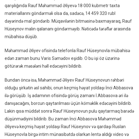
qarşılığında Rauf Məhəmməd Əliyevə 18 000 kubmetr taxta
materiallarını göndərməli olsa da, sadəcə, 14 459 320 rubl
dəyərində mal göndərib. Müqavilənin bitməsinə baxmayaraq, Rauf
Hüseynov malın qalananı göndərməyib. Nəticədə tərəflər arasında
mübahisə düşüb.
Məhəmməd Əliyev ofisində telefonla Rauf Hüseynovla mübahisə
edən zaman bunu Varis Səmədov eşidib. O bu işi öz üzərinə
götürərək məsələni həll edəcəyini bildirib.
Bundan öncə isə, Məhəmməd Əliyev Rauf Hüseynovun rəhbəri
olduğu şirkətin əsl sahibi, onun keçmiş həyat yoldaşı İnci Abbasova
ilə görüşüb. İş adamının ofisində görüş zamanı İ.Abbasova əri ilə
danışacağını, borcun qaytarılması üçün köməklik edəcəyini bildirib.
Lakin qısa müddət sonra Rauf Hüseynovun pulu qaytarmaq barədə
düşünmədiyini bildirib. Bu zaman İnci Abbasova Məhəmməd
Əliyevə keçmiş həyat yoldaşı Rauf Hüseynov və qardaşı Ruslan
Hüseynovla birgə intim münasibətdə olarkən lentə aldığı video və