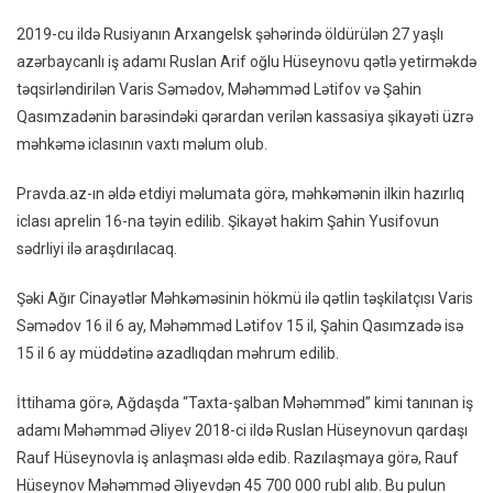
Xəbə
2019-cu ildə Rusiyanın Arxangelsk şəhərində öldürülən 27 yaşlı
Var
azərbaycanlı iş adamı Ruslan Arif oğlu Hüseynovu qətlə yetirməkdə
təqsirləndirilən Varis Səmədov, Məhəmməd Lətifov və Şahin
Qasımzadənin barəsindəki qərardan verilən kassasiya şikayəti üzrə
məhkəmə iclasının vaxtı məlum olub.
Pravda.az-ın əldə etdiyi məlumata görə, məhkəmənin ilkin hazırlıq
iclası aprelin 16-na təyin edilib. Şikayət hakim Şahin Yusifovun
sədrliyi ilə araşdırılacaq.
Şəki Ağır Cinayətlər Məhkəməsinin hökmü ilə qətlin təşkilatçısı Varis
Səmədov 16 il 6 ay, Məhəmməd Lətifov 15 il, Şahin Qasımzadə isə
15 il 6 ay müddətinə azadlıqdan məhrum edilib.
İttihama görə, Ağdaşda “Taxta-şalban Məhəmməd” kimi tanınan iş
adamı Məhəmməd Əliyev 2018-ci ildə Ruslan Hüseynovun qardaşı
Rauf Hüseynovla iş anlaşması əldə edib. Razılaşmaya görə, Rauf
Hüseynov Məhəmməd Əliyevdən 45 700 000 rubl alıb. Bu pulun