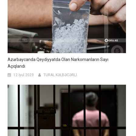
Azərbaycanda Qeydiyyatda Olan Narkomanların Sayı
Açıqlandı
12 İyul 2023
TURAL KƏLBƏCƏRLİ