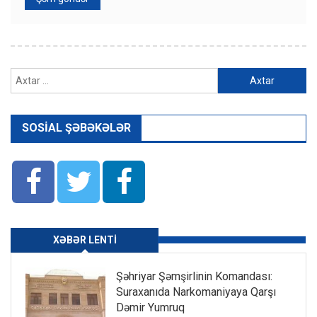
Axtarış:
SOSIAL ŞƏBƏKƏLƏR
XƏBƏR LENTI
Şəhriyar Şəmşirlinin Komandası:
Suraxanıda Narkomaniyaya Qarşı
Dəmir Yumruq