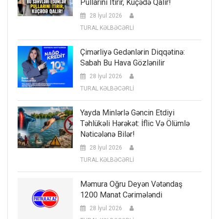
Pullarını Itirir, Küçədə Qalır!
28 İyul 2026
TURAL KƏLBƏCƏRLİ
Çimərliyə Gedənlərin Diqqətinə:
Sabah Bu Hava Gözlənilir
28 İyul 2026
TURAL KƏLBƏCƏRLİ
Yayda Minlərlə Gəncin Etdiyi
Təhlükəli Hərəkət: İflic Və Ölümlə
Nəticələnə Bilər!
28 İyul 2026
TURAL KƏLBƏCƏRLİ
Məmura Oğru Deyən Vətəndaş
1200 Manat Cərimələndi
28 İyul 2026