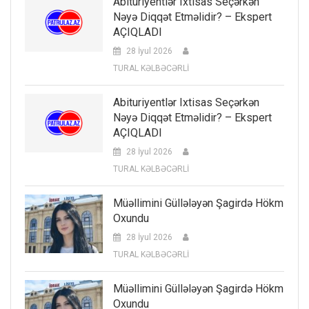
Abituriyentlər Ixtisas Seçərkən
Nəyə Diqqət Etməlidir? – Ekspert
AÇIQLADI
28 İyul 2026
TURAL KƏLBƏCƏRLİ
Abituriyentlər Ixtisas Seçərkən
Nəyə Diqqət Etməlidir? – Ekspert
AÇIQLADI
28 İyul 2026
TURAL KƏLBƏCƏRLİ
Müəllimini Güllələyən Şagirdə Hökm
Oxundu
28 İyul 2026
TURAL KƏLBƏCƏRLİ
Müəllimini Güllələyən Şagirdə Hökm
Oxundu