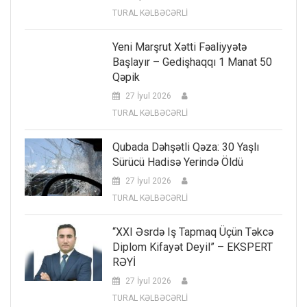
TURAL KƏLBƏCƏRLİ
Yeni Marşrut Xətti Fəaliyyətə
Başlayır – Gedişhaqqı 1 Manat 50
Qəpik
27 İyul 2026
TURAL KƏLBƏCƏRLİ
Qubada Dəhşətli Qəza: 30 Yaşlı
Sürücü Hadisə Yerində Öldü
27 İyul 2026
TURAL KƏLBƏCƏRLİ
“XXI Əsrdə Iş Tapmaq Üçün Təkcə
Diplom Kifayət Deyil” – EKSPERT
RƏYİ
27 İyul 2026
TURAL KƏLBƏCƏRLİ