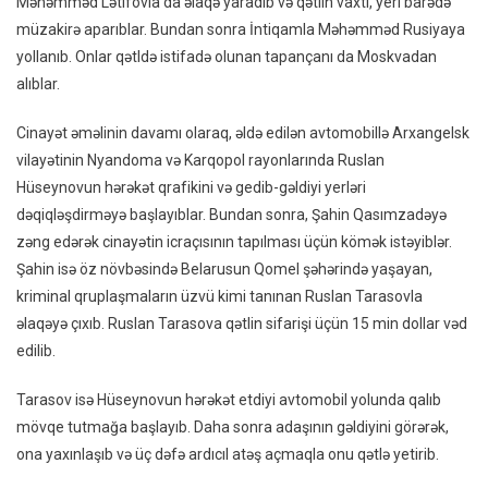
Məhəmməd Lətifovla da əlaqə yaradıb və qətlin vaxtı, yeri barədə
müzakirə aparıblar. Bundan sonra İntiqamla Məhəmməd Rusiyaya
yollanıb. Onlar qətldə istifadə olunan tapançanı da Moskvadan
alıblar.
Cinayət əməlinin davamı olaraq, əldə edilən avtomobillə Arxangelsk
vilayətinin Nyandoma və Karqopol rayonlarında Ruslan
Hüseynovun hərəkət qrafikini və gedib-gəldiyi yerləri
dəqiqləşdirməyə başlayıblar. Bundan sonra, Şahin Qasımzadəyə
zəng edərək cinayətin icraçısının tapılması üçün kömək istəyiblər.
Şahin isə öz növbəsində Belarusun Qomel şəhərində yaşayan,
kriminal qruplaşmaların üzvü kimi tanınan Ruslan Tarasovla
əlaqəyə çıxıb. Ruslan Tarasova qətlin sifarişi üçün 15 min dollar vəd
edilib.
Tarasov isə Hüseynovun hərəkət etdiyi avtomobil yolunda qalıb
mövqe tutmağa başlayıb. Daha sonra adaşının gəldiyini görərək,
ona yaxınlaşıb və üç dəfə ardıcıl atəş açmaqla onu qətlə yetirib.