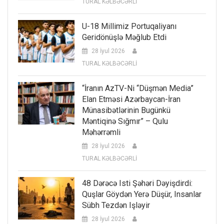
TURAL KƏLBƏCƏRLİ
U-18 Millimiz Portuqaliyanı
Geridönüşlə Məğlub Etdi
28 İyul 2026
TURAL KƏLBƏCƏRLİ
“İranın AzTV-Ni “düşmən Media”
Elan Etməsi Azərbaycan-İran
Münasibətlərinin Bugünkü
Məntiqinə Sığmır” – Qulu
Məhərrəmli
28 İyul 2026
TURAL KƏLBƏCƏRLİ
48 Dərəcə Isti Şəhəri Dəyişdirdi:
Quşlar Göydən Yerə Düşür, Insanlar
Sübh Tezdən Işləyir
28 İyul 2026