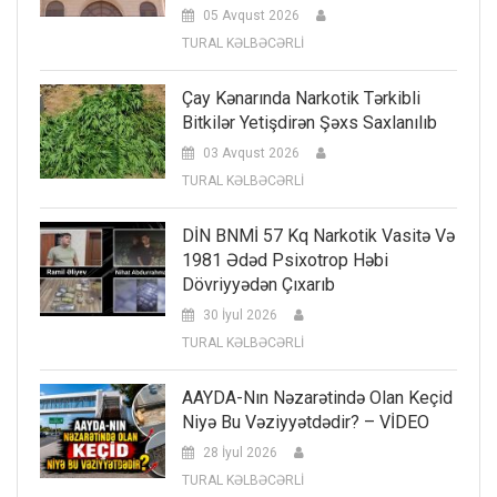
05 Avqust 2026
TURAL KƏLBƏCƏRLİ
Çay Kənarında Narkotik Tərkibli
Bitkilər Yetişdirən Şəxs Saxlanılıb
03 Avqust 2026
TURAL KƏLBƏCƏRLİ
DİN BNMİ 57 Kq Narkotik Vasitə Və
1981 Ədəd Psixotrop Həbi
Dövriyyədən Çıxarıb
30 İyul 2026
TURAL KƏLBƏCƏRLİ
AAYDA-Nın Nəzarətində Olan Keçid
Niyə Bu Vəziyyətdədir? – VİDEO
28 İyul 2026
TURAL KƏLBƏCƏRLİ