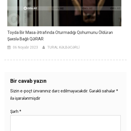
Toyda Bir Masa Ətrafında Oturmadığı Qohumunu Öldürən
Şəxslə Bağlı QƏRAR
06 Noyabr 2023
TURAL KƏLBƏCƏRLİ
Bir cavab yazın
Sizin e-poçt ünvanınız dərc edilməyəcəkdir.
Gərəkli sahələr
*
ilə işarələnmişdir
Şərh
*