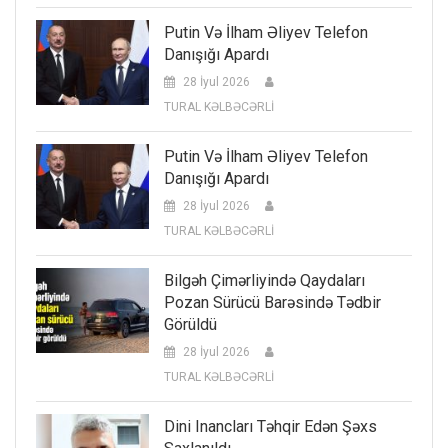
Putin Və İlham Əliyev Telefon
Danışığı Apardı
28 İyul 2026
TURAL KƏLBƏCƏRLİ
Putin Və İlham Əliyev Telefon
Danışığı Apardı
28 İyul 2026
TURAL KƏLBƏCƏRLİ
Bilgəh Çimərliyində Qaydaları
Pozan Sürücü Barəsində Tədbir
Görüldü
28 İyul 2026
TURAL KƏLBƏCƏRLİ
Dini Inancları Təhqir Edən Şəxs