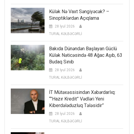
Külək Nə Vaxt Səngiyəcək? –
Sinoptiklərdən Açıqlama
28 İyul 2026
TURAL KƏLBƏCƏRLİ
Bakıda Dünəndən Başlayan Güclü
Külək Nəticəsində 48 Ağac Aşıb, 63
Budaq Sınıb
28 İyul 2026
TURAL KƏLBƏCƏRLİ
İT Mütəxəssisindən Xəbərdarlıq:
“”Hazır Kredit” Vədləri Yeni
Kiberdələduzluq Tələsidir”
28 İyul 2026
TURAL KƏLBƏCƏRLİ