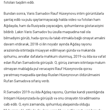
fotoları təqdim edib.
Bundan sonra, Varis Səmədov Rauf Hüseynovu intim görüntülərlə
şantaj edib və pulu qaytarmayacağı halda video və fotoları həm
Ağdaşda, həm də Rusiyada yayacağını, qohumlarına göstərəciyini
bildirib. Lakin Varis Səmədov bu üsulla məqsədinə nail ola
bilmədiyini görüb, hədə-qorxu ilə tələb etməklə bağlı cinayət əməlini
davam etdirərək, 2018-ci ilin noyabr ayında Ağdaş rayonu
ərazisində istintaqla müəyyən edilməyən gündə və məkanda
qohumu, əvvəllər dəfələrlə məhkum olunmuş, 2019-cu ildə isə vəfat
edən Rufan Səmədovla görüşüb. O, görüş zamanı istintaqa məlum
olmayan məbləğdə pul verəcəyini Rauf Hüseynovda qorxu
yaratmaq məqsədilə qardaşı Ruslan Hüseynovun öldürülməsini
Rufan Səmədova sifariş verib.
R.Səmədov 2019-cu ildə Ağdaş rayonu, Qumlax kəndi yaxınlığında
İntiqam Hüseynzadə ilə görüşüb və onu cinayətin törədilməsinə
cəlb edib. O, eyni zamanda, qohumluq əlaqəsində olduğu