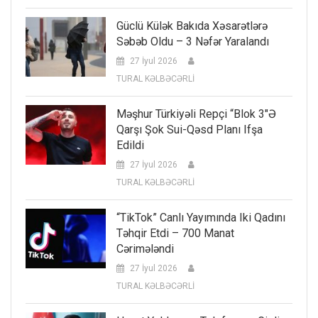
Güclü Külək Bakıda Xəsarətlərə
Səbəb Oldu – 3 Nəfər Yaralandı
27 İyul 2026
TURAL KƏLBƏCƏRLİ
Məşhur Türkiyəli Repçi “Blok 3″ə
Qarşı Şok Sui-Qəsd Planı Ifşa
Edildi
27 İyul 2026
TURAL KƏLBƏCƏRLİ
“TikTok” Canlı Yayımında Iki Qadını
Təhqir Etdi – 700 Manat
Cərimələndi
27 İyul 2026
TURAL KƏLBƏCƏRLİ