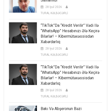
Saxlanıldı
28 İyul 2026
TURAL KƏLBƏCƏRLİ
“TikTok”da “kredit Verilir” Vədi Ilə
“WhatsApp” Hesabınızı Ələ Keçirə
Bilərlər! – Kibermütəxəssisdən
Xəbərdarlıq
28 İyul 2026
TURAL KƏLBƏCƏRLİ
“TikTok”da “kredit Verilir” Vədi Ilə
“WhatsApp” Hesabınızı Ələ Keçirə
Bilərlər! – Kibermütəxəssisdən
Xəbərdarlıq
28 İyul 2026
TURAL KƏLBƏCƏRLİ
Bakı Və Abşeronun Bəzi