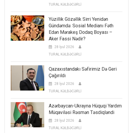
TURAL KƏLBƏCƏRLİ
Yüzillik Gözəllik Sirri Yenidən
Gündəmdə: Sosial Medianı Fəth
Edən Mərakeş Dodaq Boyası –
Aker Fassi Nədir?
28 İyul 2026
TURAL KƏLBƏCƏRLİ
Qazaxıstandakı Səfirimiz Də Geri
Çağırıldı
28 İyul 2026
TURAL KƏLBƏCƏRLİ
Azərbaycan-Ukrayna Hüquqi Yardım
Müqaviləsi Rəsmən Təsdiqləndi
28 İyul 2026
TURAL KƏLBƏCƏRLİ