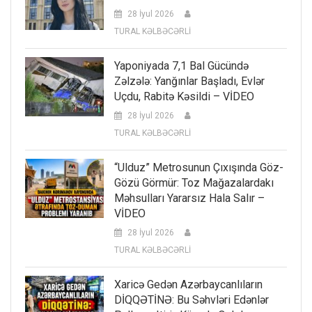
28 İyul 2026
TURAL KƏLBƏCƏRLİ
Yaponiyada 7,1 Bal Gücündə
Zəlzələ: Yanğınlar Başladı, Evlər
Uçdu, Rabitə Kəsildi – VİDEO
28 İyul 2026
TURAL KƏLBƏCƏRLİ
“Ulduz” Metrosunun Çıxışında Göz-
Gözü Görmür: Toz Mağazalardakı
Məhsulları Yararsız Hala Salır –
VİDEO
28 İyul 2026
TURAL KƏLBƏCƏRLİ
Xaricə Gedən Azərbaycanlıların
DİQQƏTİNƏ: Bu Səhvləri Edənlər