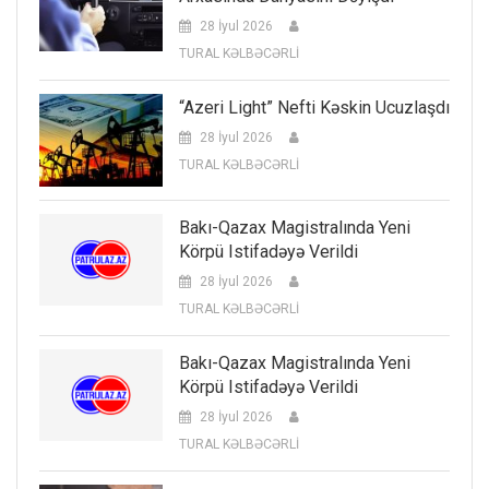
28 İyul 2026
TURAL KƏLBƏCƏRLİ
“Azeri Light” Nefti Kəskin Ucuzlaşdı
28 İyul 2026
TURAL KƏLBƏCƏRLİ
Bakı-Qazax Magistralında Yeni
Körpü Istifadəyə Verildi
28 İyul 2026
TURAL KƏLBƏCƏRLİ
Bakı-Qazax Magistralında Yeni
Körpü Istifadəyə Verildi
28 İyul 2026
TURAL KƏLBƏCƏRLİ