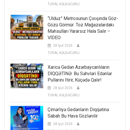
TURAL KƏLBƏCƏRLİ
“Ulduz” Metrosunun Çıxışında Göz-
Gözü Görmür: Toz Mağazalardakı
Məhsulları Yararsız Hala Salır –
VİDEO
28 İyul 2026
TURAL KƏLBƏCƏRLİ
Xaricə Gedən Azərbaycanlıların
DİQQƏTİNƏ: Bu Səhvləri Edənlər
Pullarını Itirir, Küçədə Qalır!
28 İyul 2026
TURAL KƏLBƏCƏRLİ
Çimərliyə Gedənlərin Diqqətinə:
Sabah Bu Hava Gözlənilir
28 İyul 2026