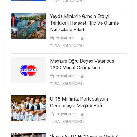
TURAL KƏLBƏCƏRLİ
Yayda Minlərlə Gəncin Etdiyi
Təhlükəli Hərəkət: İflic Və Ölümlə
Nəticələnə Bilər!
28 İyul 2026
TURAL KƏLBƏCƏRLİ
Məmura Oğru Deyən Vətəndaş
1200 Manat Cərimələndi
28 İyul 2026
TURAL KƏLBƏCƏRLİ
U-18 Millimiz Portuqaliyanı
Geridönüşlə Məğlub Etdi
28 İyul 2026
TURAL KƏLBƏCƏRLİ
“İranın AzTV-Ni “düşmən Media”