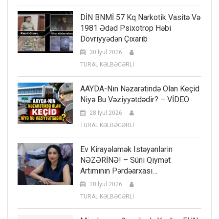
DİN BNMİ 57 Kq Narkotik Vasitə Və
1981 Ədəd Psixotrop Həbi
Dövriyyədən Çıxarıb
30 İyul 2026
TURAL KƏLBƏCƏRLİ
AAYDA-Nın Nəzarətində Olan Keçid
Niyə Bu Vəziyyətdədir? – VİDEO
28 İyul 2026
TURAL KƏLBƏCƏRLİ
Ev Kirayələmək Istəyənlərin
NƏZƏRİNƏ! – Süni Qiymət
Artımının Pərdəarxası…
28 İyul 2026
TURAL KƏLBƏCƏRLİ