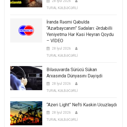
28 İyul 2026
TURAL KƏLBƏCƏRLİ
İranda Rəsmi Qəbulda
“Azərbaycanım” Sədaları: Ərdəbilli
Yeniyetmə Hər Kəsi Heyran Qoydu
– VİDEO
28 İyul 2026
TURAL KƏLBƏCƏRLİ
Biləsuvarda Sürücü Sükan
Arxasında Dünyasını Dəyişdi
28 İyul 2026
TURAL KƏLBƏCƏRLİ
“Azeri Light” Nefti Kəskin Ucuzlaşdı
28 İyul 2026
TURAL KƏLBƏCƏRLİ