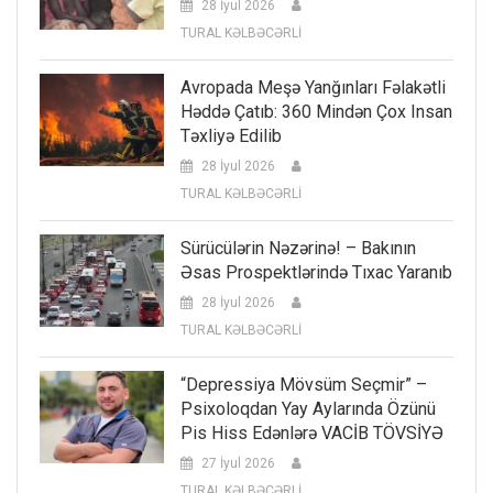
28 İyul 2026
TURAL KƏLBƏCƏRLİ
Avropada Meşə Yanğınları Fəlakətli
Həddə Çatıb: 360 Mindən Çox Insan
Təxliyə Edilib
28 İyul 2026
TURAL KƏLBƏCƏRLİ
Sürücülərin Nəzərinə! – Bakının
Əsas Prospektlərində Tıxac Yaranıb
28 İyul 2026
TURAL KƏLBƏCƏRLİ
“Depressiya Mövsüm Seçmir” –
Psixoloqdan Yay Aylarında Özünü
Pis Hiss Edənlərə VACİB TÖVSİYƏ
27 İyul 2026
TURAL KƏLBƏCƏRLİ