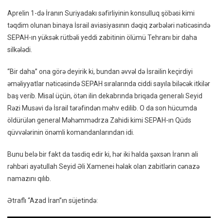
–
Aprelin 1-də İranın Suriyadakı səfirliyinin konsulluq şöbəsi kimi
VİDE
təqdim olunan binaya İsrail aviasiyasının dəqiq zərbələri nəticəsində
SEPAH-ın yüksək rütbəli yeddi zabitinin ölümü Tehranı bir daha
silkələdi.
“Bir daha” ona görə deyirik ki, bundan əvvəl də İsrailin keçirdiyi
əməliyyatlar nəticəsində SEPAH sıralarında ciddi sayıla biləcək itkilər
baş verib. Misal üçün, ötən ilin dekabrında briqada generalı Seyid
Rəzi Musəvi də İsrail tərəfindən məhv edilib. O da son hücumda
öldürülən general Məhəmmədrza Zahidi kimi SEPAH-ın Qüds
qüvvələrinin önəmli komandanlarından idi.
Bunu belə bir fakt da təsdiq edir ki, hər iki halda şəxsən İranın ali
rəhbəri ayətullah Seyid Əli Xamenei həlak olan zabitlərin cənazə
namazını qılıb.
Ətraflı “Azad İran”ın süjetində: