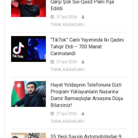
Qarşı Şok Sui-Qəsd Planı Ifşa
Edildi
27 İyul 2026
TURAL KƏLBƏCƏRLİ
“TikTok” Canlı Yayımında Iki Qadını
Təhqir Etdi – 700 Manat
Cərimələndi
27 İyul 2026
TURAL KƏLBƏCƏRLİ
Həyat Yoldaşının Telefonuna Gizli
Proqram Yükləyənlərin Nəzərinə:
Dəmir Barmaqlıqlar Arxasına Düşə
Bilərsiniz!
27 İyul 2026
TURAL KƏLBƏCƏRLİ
35 Yaşlı Şəxsin Avtomobilindən 9