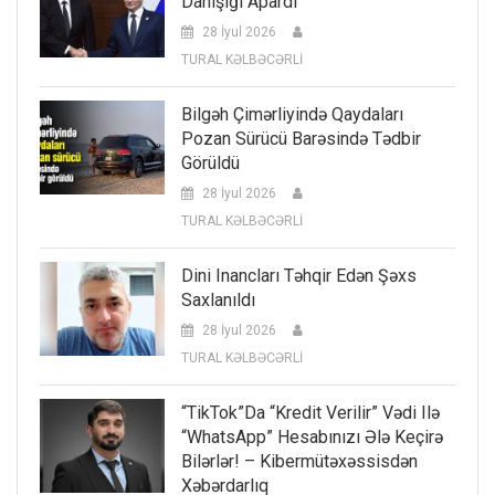
Danışığı Apardı
28 İyul 2026
TURAL KƏLBƏCƏRLİ
Bilgəh Çimərliyində Qaydaları
Pozan Sürücü Barəsində Tədbir
Görüldü
28 İyul 2026
TURAL KƏLBƏCƏRLİ
Dini Inancları Təhqir Edən Şəxs
Saxlanıldı
28 İyul 2026
TURAL KƏLBƏCƏRLİ
“TikTok”da “kredit Verilir” Vədi Ilə
“WhatsApp” Hesabınızı Ələ Keçirə
Bilərlər! – Kibermütəxəssisdən
Xəbərdarlıq