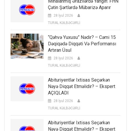
Minalanmış Ərazilərdə Yanğın: FHN
Çətin Şərtlərdə Mübarizə Aparır
28 İyul 2026
TURAL KƏLBƏCƏRLİ
“Qəhvə Yuxusu” Nədir? – Cəmi 15
Dəqiqədə Diqqəti Və Performansı
Artıran Üsul
28 İyul 2026
TURAL KƏLBƏCƏRLİ
Abituriyentlər Ixtisas Seçərkən
Nəyə Diqqət Etməlidir? – Ekspert
AÇIQLADI
28 İyul 2026
TURAL KƏLBƏCƏRLİ
Abituriyentlər Ixtisas Seçərkən
Nəyə Diqqət Etməlidir? – Ekspert