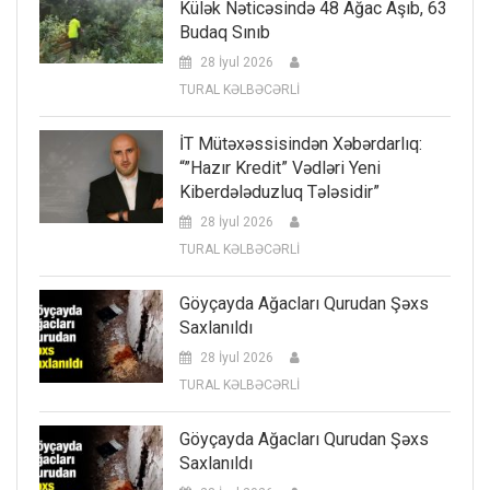
Külək Nəticəsində 48 Ağac Aşıb, 63
Budaq Sınıb
28 İyul 2026
TURAL KƏLBƏCƏRLİ
İT Mütəxəssisindən Xəbərdarlıq:
“”Hazır Kredit” Vədləri Yeni
Kiberdələduzluq Tələsidir”
28 İyul 2026
TURAL KƏLBƏCƏRLİ
Göyçayda Ağacları Qurudan Şəxs
Saxlanıldı
28 İyul 2026
TURAL KƏLBƏCƏRLİ
Göyçayda Ağacları Qurudan Şəxs
Saxlanıldı