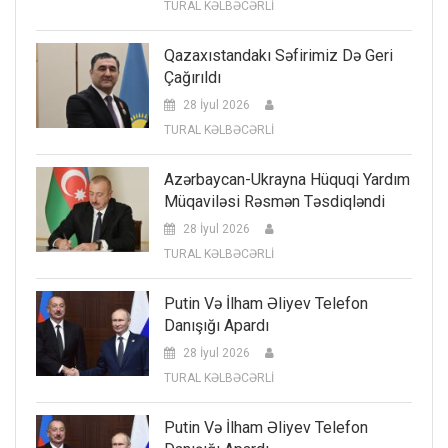
TURAL KƏLBƏCƏRLİ
Qazaxıstandakı Səfirimiz Də Geri
Çağırıldı
28 İyul 2026
TURAL KƏLBƏCƏRLİ
Azərbaycan-Ukrayna Hüquqi Yardım
Müqaviləsi Rəsmən Təsdiqləndi
28 İyul 2026
TURAL KƏLBƏCƏRLİ
Putin Və İlham Əliyev Telefon
Danışığı Apardı
28 İyul 2026
TURAL KƏLBƏCƏRLİ
Putin Və İlham Əliyev Telefon