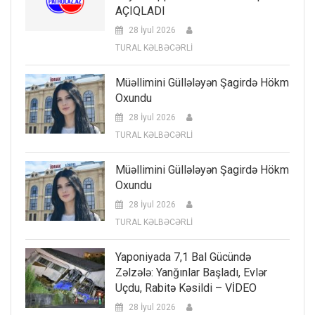
AÇIQLADI
28 İyul 2026
TURAL KƏLBƏCƏRLİ
Müəllimini Güllələyən Şagirdə Hökm
Oxundu
28 İyul 2026
TURAL KƏLBƏCƏRLİ
Müəllimini Güllələyən Şagirdə Hökm
Oxundu
28 İyul 2026
TURAL KƏLBƏCƏRLİ
Yaponiyada 7,1 Bal Gücündə
Zəlzələ: Yanğınlar Başladı, Evlər
Uçdu, Rabitə Kəsildi – VİDEO
28 İyul 2026