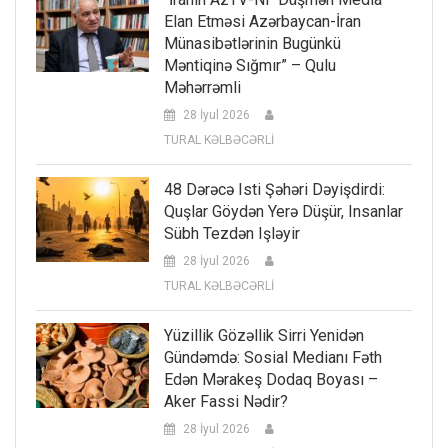
Elan Etməsi Azərbaycan-İran
Münasibətlərinin Bugünkü
Məntiqinə Sığmır” – Qulu
Məhərrəmli
28 İyul 2026
TURAL KƏLBƏCƏRLİ
48 Dərəcə Isti Şəhəri Dəyişdirdi:
Quşlar Göydən Yerə Düşür, Insanlar
Sübh Tezdən Işləyir
28 İyul 2026
TURAL KƏLBƏCƏRLİ
Yüzillik Gözəllik Sirri Yenidən
Gündəmdə: Sosial Medianı Fəth
Edən Mərakeş Dodaq Boyası –
Aker Fassi Nədir?
28 İyul 2026