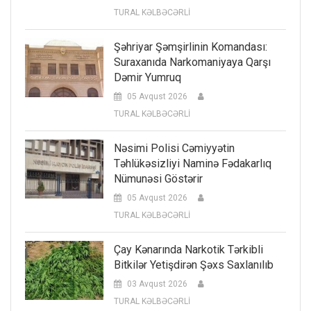
TURAL KƏLBƏCƏRLİ
Şəhriyar Şəmşirlinin Komandası:
Suraxanıda Narkomaniyaya Qarşı
Dəmir Yumruq
05 Avqust 2026
TURAL KƏLBƏCƏRLİ
Nəsimi Polisi Cəmiyyətin
Təhlükəsizliyi Naminə Fədakarlıq
Nümunəsi Göstərir
05 Avqust 2026
TURAL KƏLBƏCƏRLİ
Çay Kənarında Narkotik Tərkibli
Bitkilər Yetişdirən Şəxs Saxlanılıb
03 Avqust 2026
TURAL KƏLBƏCƏRLİ