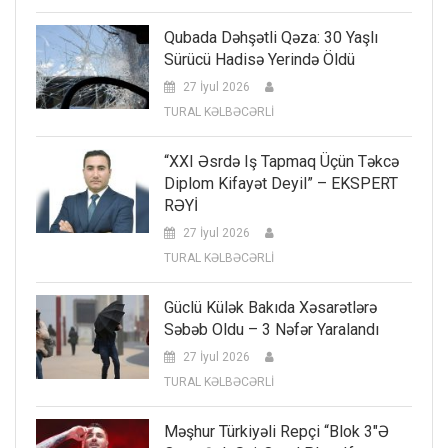
Qubada Dəhşətli Qəza: 30 Yaşlı
Sürücü Hadisə Yerində Öldü
27 İyul 2026
TURAL KƏLBƏCƏRLİ
“XXI Əsrdə Iş Tapmaq Üçün Təkcə
Diplom Kifayət Deyil” – EKSPERT
RƏYİ
27 İyul 2026
TURAL KƏLBƏCƏRLİ
Güclü Külək Bakıda Xəsarətlərə
Səbəb Oldu – 3 Nəfər Yaralandı
27 İyul 2026
TURAL KƏLBƏCƏRLİ
Məşhur Türkiyəli Repçi “Blok 3″ə