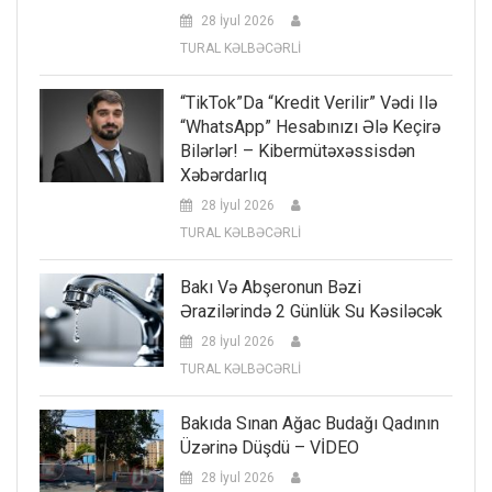
28 İyul 2026
TURAL KƏLBƏCƏRLİ
“TikTok”da “kredit Verilir” Vədi Ilə
“WhatsApp” Hesabınızı Ələ Keçirə
Bilərlər! – Kibermütəxəssisdən
Xəbərdarlıq
28 İyul 2026
TURAL KƏLBƏCƏRLİ
Bakı Və Abşeronun Bəzi
Ərazilərində 2 Günlük Su Kəsiləcək
28 İyul 2026
TURAL KƏLBƏCƏRLİ
Bakıda Sınan Ağac Budağı Qadının
Üzərinə Düşdü – VİDEO
28 İyul 2026