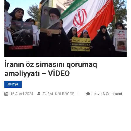
İranın öz simasını qorumaq
əməliyyatı – VİDEO
Dünya
On
16 Aprel 2024
TURAL KƏLBƏCƏRLİ
Leave A Comment
İranı
Öz
Simas
Qoru
Əməli