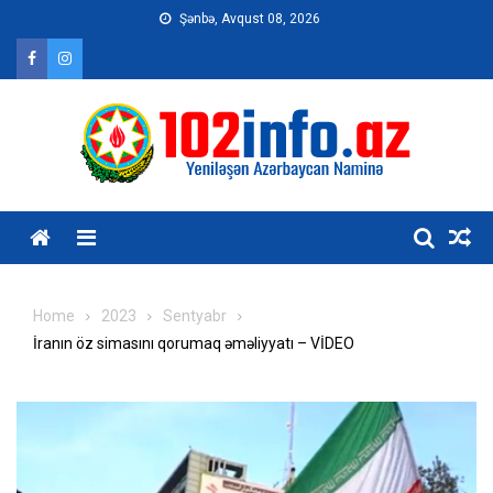
Skip
Şənbə, Avqust 08, 2026
to
content
Home
2023
Sentyabr
İranın öz simasını qorumaq əməliyyatı – VİDEO