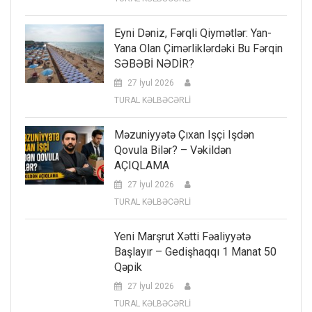
Eyni Dəniz, Fərqli Qiymətlər: Yan-
Yana Olan Çimərliklərdəki Bu Fərqin
SƏBƏBİ NƏDİR?
27 İyul 2026
TURAL KƏLBƏCƏRLİ
Məzuniyyətə Çıxan Işçi Işdən
Qovula Bilər? – Vəkildən
AÇIQLAMA
27 İyul 2026
TURAL KƏLBƏCƏRLİ
Yeni Marşrut Xətti Fəaliyyətə
Başlayır – Gedişhaqqı 1 Manat 50
Qəpik
27 İyul 2026
TURAL KƏLBƏCƏRLİ