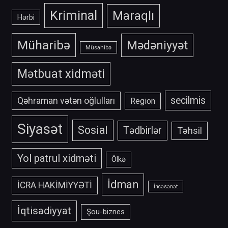
Kriminal
Maraqlı
Hərbi
Müharibə
Mədəniyyət
Müsahibə
Mətbuat xidməti
secilmis
Qəhraman vətən oğlulları
Region
Siyasət
Sosial
Tədbirlər
Təhsil
Yol patrul xidməti
Ölkə
İdman
İCRA HAKİMİYYƏTİ
İncəsənət
İqtisadiyyat
Şou-biznes