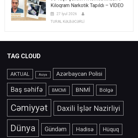
Kiloqram Narkotik Tapıldı – VİDEO
27 İyul 2026
TURAL KƏLBƏCƏRLİ
TAG CLOUD
Azərbaycan Polisi
AKTUAL
Asiya
Baş səhifə
BNMİ
Bölgə
BMCMİ
Cəmiyyət
Daxili İşlər Nazirliyi
Dünya
Gündəm
Hadisə
Hüquq