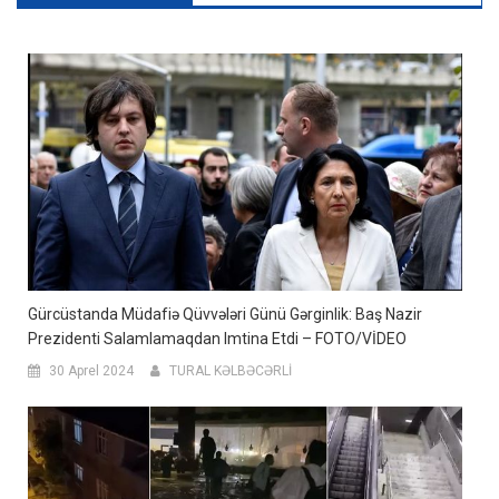
Gürcüstanda Müdafiə Qüvvələri Günü Gərginlik: Baş Nazir
Prezidenti Salamlamaqdan Imtina Etdi – FOTO/VİDEO
30 Aprel 2024
TURAL KƏLBƏCƏRLİ