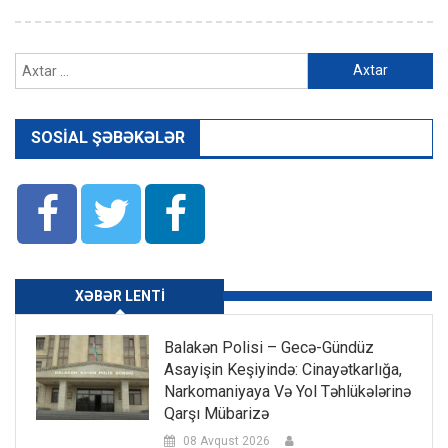
Axtarış:
SOSIAL ŞƏBƏKƏLƏR
XƏBƏR LENTI
Balakən Polisi – Gecə-Gündüz
Asayişin Keşiyində: Cinayətkarlığa,
Narkomaniyaya Və Yol Təhlükələrinə
Qarşı Mübarizə
08 Avqust 2026