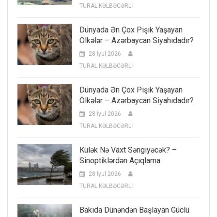
TURAL KƏLBƏCƏRLİ
Dünyada Ən Çox Pişik Yaşayan
Ölkələr – Azərbaycan Siyahıdadır?
28 İyul 2026
TURAL KƏLBƏCƏRLİ
Dünyada Ən Çox Pişik Yaşayan
Ölkələr – Azərbaycan Siyahıdadır?
28 İyul 2026
TURAL KƏLBƏCƏRLİ
Külək Nə Vaxt Səngiyəcək? –
Sinoptiklərdən Açıqlama
28 İyul 2026
TURAL KƏLBƏCƏRLİ
Bakıda Dünəndən Başlayan Güclü