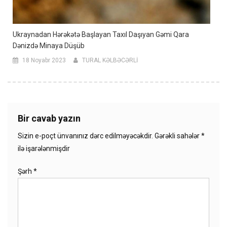
Ukraynadan Hərəkətə Başlayan Taxıl Daşıyan Gəmi Qara
Dənizdə Minaya Düşüb
18 Noyabr 2023
TURAL KƏLBƏCƏRLİ
Bir cavab yazın
Sizin e-poçt ünvanınız dərc edilməyəcəkdir.
Gərəkli sahələr
*
ilə işarələnmişdir
Şərh
*