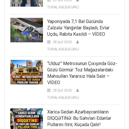
28 İyul 2026
TURAL KƏLBƏCƏRLİ
Yaponiyada 7,1 Bal Gücündə
Zəlzələ: Yanğınlar Başladı, Evlər
Uçdu, Rabitə Kəsildi – VİDEO
28 İyul 2026
TURAL KƏLBƏCƏRLİ
“Ulduz” Metrosunun Çıxışında Göz-
Gözü Görmür: Toz Mağazalardakı
Məhsulları Yararsız Hala Salır –
VİDEO
28 İyul 2026
TURAL KƏLBƏCƏRLİ
Xaricə Gedən Azərbaycanlıların
DİQQƏTİNƏ: Bu Səhvləri Edənlər
Pullarını Itirir, Küçədə Qalır!