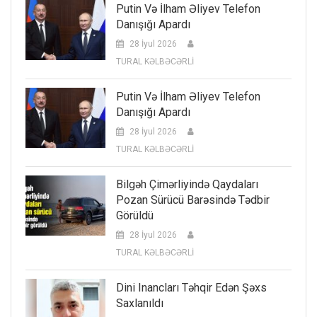
Putin Və İlham Əliyev Telefon
Danışığı Apardı
28 İyul 2026
TURAL KƏLBƏCƏRLİ
Putin Və İlham Əliyev Telefon
Danışığı Apardı
28 İyul 2026
TURAL KƏLBƏCƏRLİ
Bilgəh Çimərliyində Qaydaları
Pozan Sürücü Barəsində Tədbir
Görüldü
28 İyul 2026
TURAL KƏLBƏCƏRLİ
Dini Inancları Təhqir Edən Şəxs
Saxlanıldı