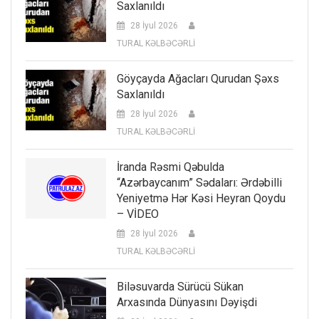
Saxlanıldı
28 İyul 2026
TURAL KƏLBƏCƏRLİ
Göyçayda Ağacları Qurudan Şəxs
Saxlanıldı
28 İyul 2026
TURAL KƏLBƏCƏRLİ
İranda Rəsmi Qəbulda
“Azərbaycanım” Sədaları: Ərdəbilli
Yeniyetmə Hər Kəsi Heyran Qoydu
– VİDEO
28 İyul 2026
TURAL KƏLBƏCƏRLİ
Biləsuvarda Sürücü Sükan
Arxasında Dünyasını Dəyişdi