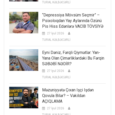
TURAL KƏLBƏCƏRLİ
“Depressiya Mövsüm Seçmir” –
Psixoloqdan Yay Aylarında Özünü
Pis Hiss Edənlərə VACİB TÖVSİYƏ
27 İyul 2026
TURAL KƏLBƏCƏRLİ
Eyni Dəniz, Fərqli Qiymətlər: Yan-
Yana Olan Çimərliklərdəki Bu Fərqin
SƏBƏBİ NƏDİR?
27 İyul 2026
TURAL KƏLBƏCƏRLİ
Məzuniyyətə Çıxan Işçi Işdən
Qovula Bilər? – Vəkildən
AÇIQLAMA
27 İyul 2026
TURAL KƏLBƏCƏRLİ