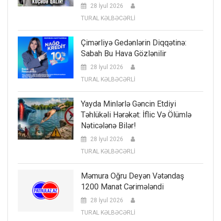
28 İyul 2026
TURAL KƏLBƏCƏRLİ
Çimərliyə Gedənlərin Diqqətinə:
Sabah Bu Hava Gözlənilir
28 İyul 2026
TURAL KƏLBƏCƏRLİ
Yayda Minlərlə Gəncin Etdiyi
Təhlükəli Hərəkət: İflic Və Ölümlə
Nəticələnə Bilər!
28 İyul 2026
TURAL KƏLBƏCƏRLİ
Məmura Oğru Deyən Vətəndaş
1200 Manat Cərimələndi
28 İyul 2026
TURAL KƏLBƏCƏRLİ