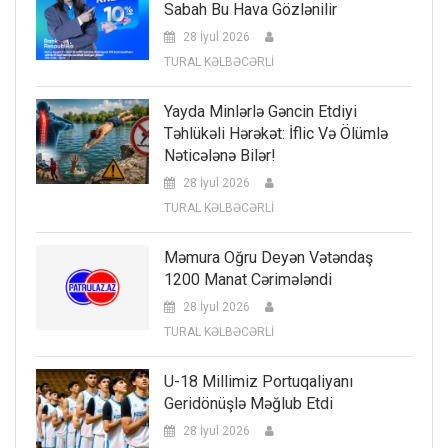
Sabah Bu Hava Gözlənilir
28 İyul 2026
TURAL KƏLBƏCƏRLİ
Yayda Minlərlə Gəncin Etdiyi
Təhlükəli Hərəkət: İflic Və Ölümlə
Nəticələnə Bilər!
28 İyul 2026
TURAL KƏLBƏCƏRLİ
Məmura Oğru Deyən Vətəndaş
1200 Manat Cərimələndi
28 İyul 2026
TURAL KƏLBƏCƏRLİ
U-18 Millimiz Portuqaliyanı
Geridönüşlə Məğlub Etdi
28 İyul 2026