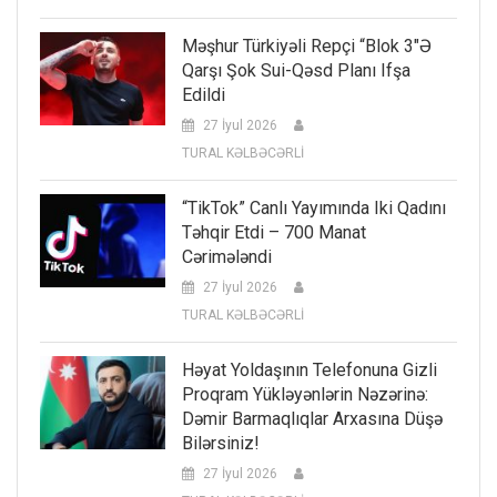
Məşhur Türkiyəli Repçi “Blok 3″ə
Qarşı Şok Sui-Qəsd Planı Ifşa
Edildi
27 İyul 2026
TURAL KƏLBƏCƏRLİ
“TikTok” Canlı Yayımında Iki Qadını
Təhqir Etdi – 700 Manat
Cərimələndi
27 İyul 2026
TURAL KƏLBƏCƏRLİ
Həyat Yoldaşının Telefonuna Gizli
Proqram Yükləyənlərin Nəzərinə:
Dəmir Barmaqlıqlar Arxasına Düşə
Bilərsiniz!
27 İyul 2026