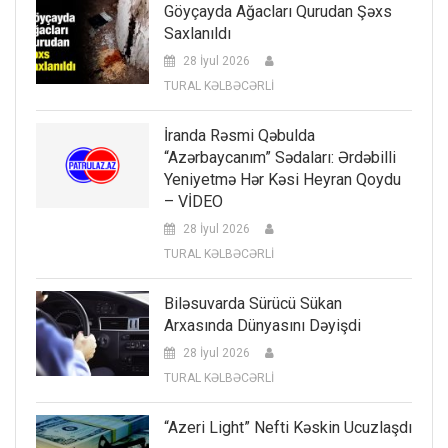
Göyçayda Ağacları Qurudan Şəxs
Saxlanıldı
28 İyul 2026
TURAL KƏLBƏCƏRLİ
İranda Rəsmi Qəbulda
“Azərbaycanım” Sədaları: Ərdəbilli
Yeniyetmə Hər Kəsi Heyran Qoydu
– VİDEO
28 İyul 2026
TURAL KƏLBƏCƏRLİ
Biləsuvarda Sürücü Sükan
Arxasında Dünyasını Dəyişdi
28 İyul 2026
TURAL KƏLBƏCƏRLİ
“Azeri Light” Nefti Kəskin Ucuzlaşdı