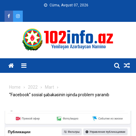
Skip
Cümə, Avqust 07, 2026
to
content
Home
2022
Mart
“Facebook” sosial şəbəkəsinin işində problem yaranıb