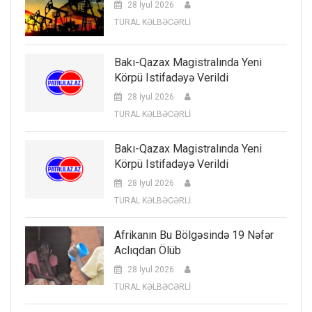
28 İyul 2026
TURAL KƏLBƏCƏRLİ
Bakı-Qazax Magistralında Yeni
Körpü Istifadəyə Verildi
28 İyul 2026
TURAL KƏLBƏCƏRLİ
Bakı-Qazax Magistralında Yeni
Körpü Istifadəyə Verildi
28 İyul 2026
TURAL KƏLBƏCƏRLİ
Afrikanın Bu Bölgəsində 19 Nəfər
Aclıqdan Ölüb
28 İyul 2026
TURAL KƏLBƏCƏRLİ