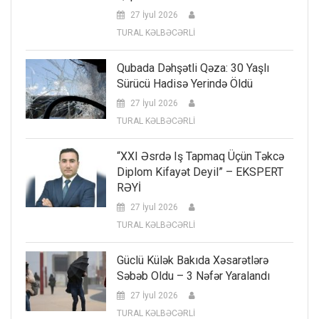
27 İyul 2026
TURAL KƏLBƏCƏRLİ
Qubada Dəhşətli Qəza: 30 Yaşlı
Sürücü Hadisə Yerində Öldü
27 İyul 2026
TURAL KƏLBƏCƏRLİ
“XXI Əsrdə Iş Tapmaq Üçün Təkcə
Diplom Kifayət Deyil” – EKSPERT
RƏYİ
27 İyul 2026
TURAL KƏLBƏCƏRLİ
Güclü Külək Bakıda Xəsarətlərə
Səbəb Oldu – 3 Nəfər Yaralandı
27 İyul 2026
TURAL KƏLBƏCƏRLİ