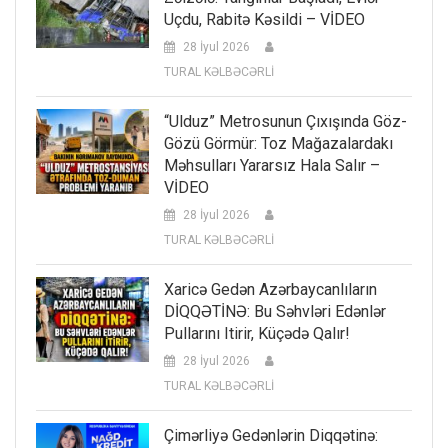
Uçdu, Rabitə Kəsildi – VİDEO
28 İyul 2026
TURAL KƏLBƏCƏRLİ
“Ulduz” Metrosunun Çıxışında Göz-
Gözü Görmür: Toz Mağazalardakı
Məhsulları Yararsız Hala Salır –
VİDEO
28 İyul 2026
TURAL KƏLBƏCƏRLİ
Xaricə Gedən Azərbaycanlıların
DİQQƏTİNƏ: Bu Səhvləri Edənlər
Pullarını Itirir, Küçədə Qalır!
28 İyul 2026
TURAL KƏLBƏCƏRLİ
Çimərliyə Gedənlərin Diqqətinə: