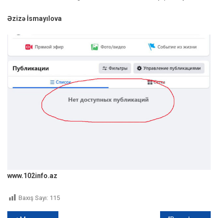
Əzizə İsmayılova
www.102info.az
Baxış Sayı:
115