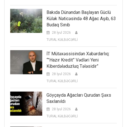
Bakıda Dünəndən Başlayan Güclü
Külək Nəticəsində 48 Ağac Aşıb, 63
Budaq Sınıb
28 İyul 2026
TURAL KƏLBƏCƏRLİ
İT Mütəxəssisindən Xəbərdarlıq:
“”Hazır Kredit” Vədləri Yeni
Kiberdələduzluq Tələsidir”
28 İyul 2026
TURAL KƏLBƏCƏRLİ
Göyçayda Ağacları Qurudan Şəxs
Saxlanıldı
28 İyul 2026
TURAL KƏLBƏCƏRLİ