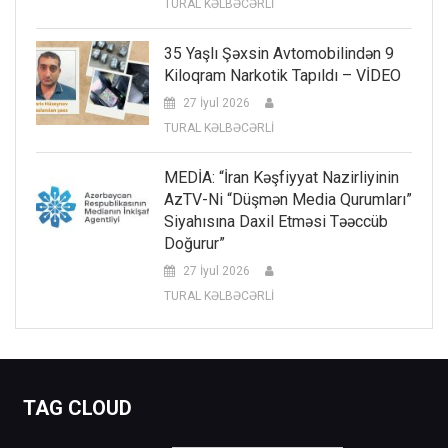
TURAL KƏLBƏCƏRLİ
35 Yaşlı Şəxsin Avtomobilindən 9
Kiloqram Narkotik Tapıldı – VİDEO
27 İyul 2026
TURAL KƏLBƏCƏRLİ
MEDİA: “İran Kəşfiyyat Nazirliyinin
AzTV-Ni “düşmən Media Qurumları”
Siyahısına Daxil Etməsi Təəccüb
Doğurur”
27 İyul 2026
TURAL KƏLBƏCƏRLİ
TAG CLOUD