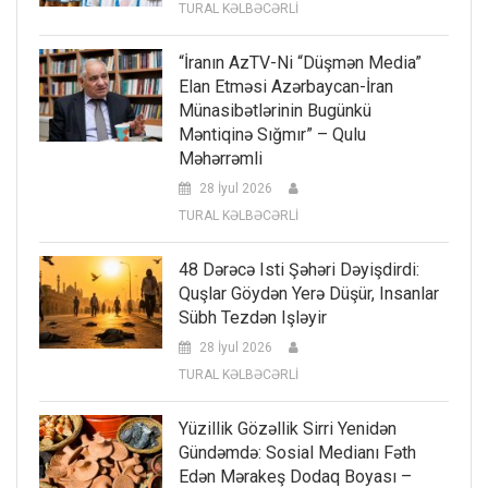
TURAL KƏLBƏCƏRLİ
“İranın AzTV-Ni “düşmən Media”
Elan Etməsi Azərbaycan-İran
Münasibətlərinin Bugünkü
Məntiqinə Sığmır” – Qulu
Məhərrəmli
28 İyul 2026
TURAL KƏLBƏCƏRLİ
48 Dərəcə Isti Şəhəri Dəyişdirdi:
Quşlar Göydən Yerə Düşür, Insanlar
Sübh Tezdən Işləyir
28 İyul 2026
TURAL KƏLBƏCƏRLİ
Yüzillik Gözəllik Sirri Yenidən
Gündəmdə: Sosial Medianı Fəth
Edən Mərakeş Dodaq Boyası –