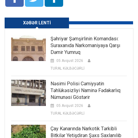
XƏBƏR LENTI
Şəhriyar Şəmşirlinin Komandası:
Suraxanıda Narkomaniyaya Qarşı
Dəmir Yumruq
05 Avqust 2026
TURAL KƏLBƏCƏRLİ
Nəsimi Polisi Cəmiyyətin
Təhlükəsizliyi Naminə Fədakarlıq
Nümunəsi Göstərir
05 Avqust 2026
TURAL KƏLBƏCƏRLİ
Çay Kənarında Narkotik Tərkibli
Bitkilər Yetişdirən Şəxs Saxlanılıb