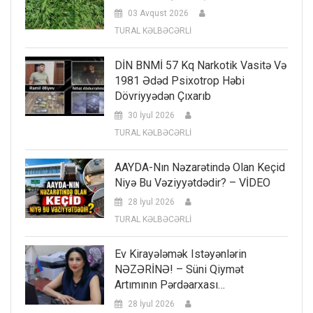
03 Avqust 2026
TURAL KƏLBƏCƏRLİ
DİN BNMİ 57 Kq Narkotik Vasitə Və
1981 Ədəd Psixotrop Həbi
Dövriyyədən Çıxarıb
30 İyul 2026
TURAL KƏLBƏCƏRLİ
AAYDA-Nın Nəzarətində Olan Keçid
Niyə Bu Vəziyyətdədir? – VİDEO
28 İyul 2026
TURAL KƏLBƏCƏRLİ
Ev Kirayələmək Istəyənlərin
NƏZƏRİNƏ! – Süni Qiymət
Artımının Pərdəarxası…
28 İyul 2026