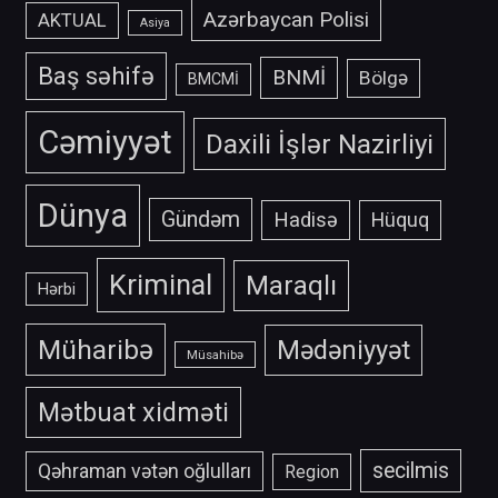
Azərbaycan Polisi
AKTUAL
Asiya
Baş səhifə
BNMİ
Bölgə
BMCMİ
Cəmiyyət
Daxili İşlər Nazirliyi
Dünya
Gündəm
Hadisə
Hüquq
Kriminal
Maraqlı
Hərbi
Müharibə
Mədəniyyət
Müsahibə
Mətbuat xidməti
secilmis
Qəhraman vətən oğlulları
Region