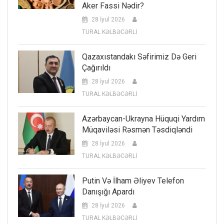
Aker Fassi Nədir?
28 İyul 2026
TURAL KƏLBƏCƏRLİ
Qazaxıstandakı Səfirimiz Də Geri
Çağırıldı
28 İyul 2026
TURAL KƏLBƏCƏRLİ
Azərbaycan-Ukrayna Hüquqi Yardım
Müqaviləsi Rəsmən Təsdiqləndi
28 İyul 2026
TURAL KƏLBƏCƏRLİ
Putin Və İlham Əliyev Telefon
Danışığı Apardı
28 İyul 2026
TURAL KƏLBƏCƏRLİ