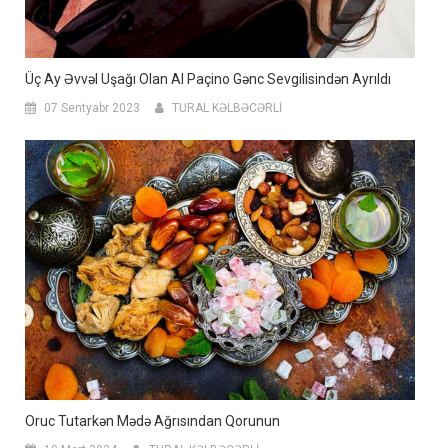
Üç Ay Əvvəl Uşağı Olan Al Paçino Gənc Sevgilisindən Ayrıldı
07 Sentyabr 2023
TURAL KƏLBƏCƏRLİ
Oruc Tutarkən Mədə Ağrısından Qorunun