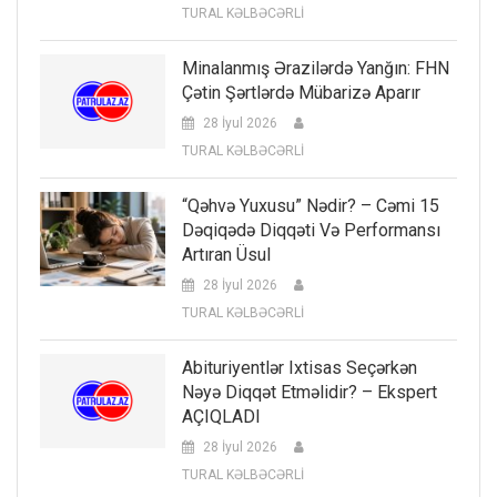
TURAL KƏLBƏCƏRLİ
Minalanmış Ərazilərdə Yanğın: FHN
Çətin Şərtlərdə Mübarizə Aparır
28 İyul 2026
TURAL KƏLBƏCƏRLİ
“Qəhvə Yuxusu” Nədir? – Cəmi 15
Dəqiqədə Diqqəti Və Performansı
Artıran Üsul
28 İyul 2026
TURAL KƏLBƏCƏRLİ
Abituriyentlər Ixtisas Seçərkən
Nəyə Diqqət Etməlidir? – Ekspert
AÇIQLADI
28 İyul 2026
TURAL KƏLBƏCƏRLİ