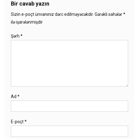
Bir cavab yazın
Sizin e-poçt ünvanınız dərc edilməyəcəkdir.
Gərəkli sahələr
*
ilə işarələnmişdir
Şərh
*
Ad
*
E-poçt
*