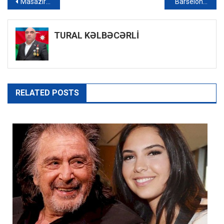
Yazı
Masazırda evdən 85 min manatlıq qızıl oğurlanıb
“Barselona” Rafinya üçün astronomik məbləğ təyin edib
naviqasiyası
TURAL KƏLBƏCƏRLİ
RELATED POSTS