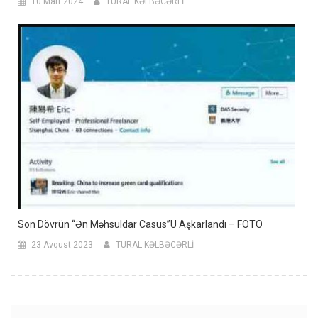
10 Mart 2024
TURAL KƏLBƏCƏRLİ
Son Dövrün “ən Məhsuldar Casus”u Aşkarlandı – FOTO
23 Avqust 2023
TURAL KƏLBƏCƏRLİ