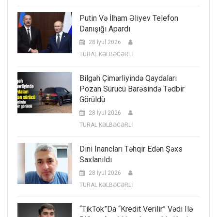
Putin Və İlham Əliyev Telefon
Danışığı Apardı
28 İyul 2026
TURAL KƏLBƏCƏRLİ
Bilgəh Çimərliyində Qaydaları
Pozan Sürücü Barəsində Tədbir
Görüldü
28 İyul 2026
TURAL KƏLBƏCƏRLİ
Dini Inancları Təhqir Edən Şəxs
Saxlanıldı
28 İyul 2026
TURAL KƏLBƏCƏRLİ
“TikTok”da “kredit Verilir” Vədi Ilə