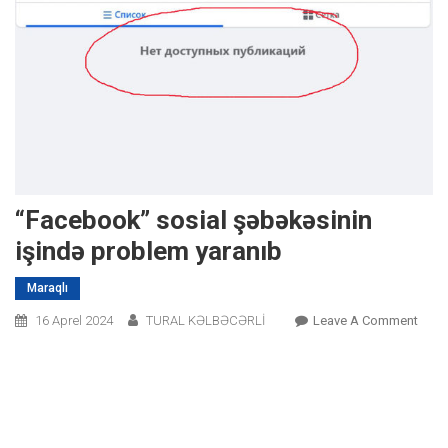
“Facebook” sosial şəbəkəsinin
işində problem yaranıb
Maraqlı
On
16 Aprel 2024
TURAL KƏLBƏCƏRLİ
Leave A Comment
“Fac
Sosia
Şəbə
Işind
Prob