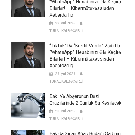
“WhatsApp” Hesabınızı Ələ Keçirə
Bilərlər! – Kibermütəxəssisdən
Xəbərdarlıq
28 İyul 2026
TURAL KƏLBƏCƏRLİ
“TikTok”da “kredit Verilir” Vədi Ilə
“WhatsApp” Hesabınızı Ələ Keçirə
Bilərlər! – Kibermütəxəssisdən
Xəbərdarlıq
28 İyul 2026
TURAL KƏLBƏCƏRLİ
Bakı Və Abşeronun Bəzi
Ərazilərində 2 Günlük Su Kəsiləcək
28 İyul 2026
TURAL KƏLBƏCƏRLİ
Bakıda Sınan Ağac Budağı Qadının