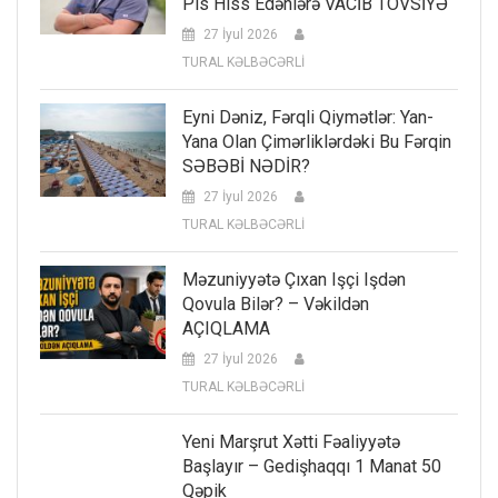
Pis Hiss Edənlərə VACİB TÖVSİYƏ
27 İyul 2026
TURAL KƏLBƏCƏRLİ
Eyni Dəniz, Fərqli Qiymətlər: Yan-
Yana Olan Çimərliklərdəki Bu Fərqin
SƏBƏBİ NƏDİR?
27 İyul 2026
TURAL KƏLBƏCƏRLİ
Məzuniyyətə Çıxan Işçi Işdən
Qovula Bilər? – Vəkildən
AÇIQLAMA
27 İyul 2026
TURAL KƏLBƏCƏRLİ
Yeni Marşrut Xətti Fəaliyyətə
Başlayır – Gedişhaqqı 1 Manat 50
Qəpik