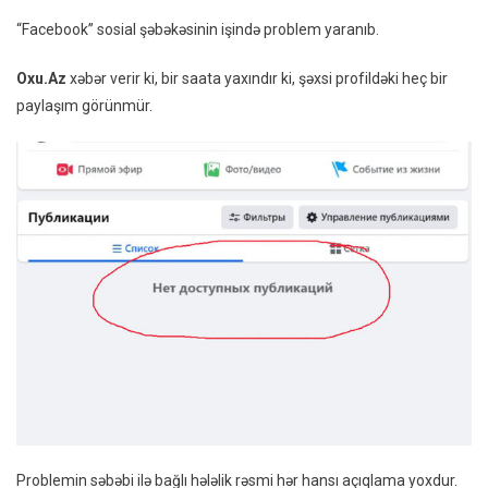
Yaran
“Facebook” sosial şəbəkəsinin işində problem yaranıb.
Oxu.Az
xəbər verir ki, bir saata yaxındır ki, şəxsi profildəki heç bir
paylaşım görünmür.
Problemin səbəbi ilə bağlı hələlik rəsmi hər hansı açıqlama yoxdur.