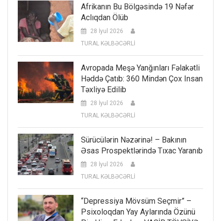
Afrikanın Bu Bölgəsində 19 Nəfər
Aclıqdan Ölüb
28 İyul 2026
TURAL KƏLBƏCƏRLİ
Avropada Meşə Yanğınları Fəlakətli
Həddə Çatıb: 360 Mindən Çox Insan
Təxliyə Edilib
28 İyul 2026
TURAL KƏLBƏCƏRLİ
Sürücülərin Nəzərinə! – Bakının
Əsas Prospektlərində Tıxac Yaranıb
28 İyul 2026
TURAL KƏLBƏCƏRLİ
“Depressiya Mövsüm Seçmir” –
Psixoloqdan Yay Aylarında Özünü