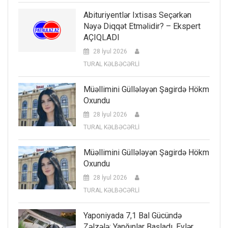
Abituriyentlər Ixtisas Seçərkən
Nəyə Diqqət Etməlidir? – Ekspert
AÇIQLADI
28 İyul 2026
TURAL KƏLBƏCƏRLİ
Müəllimini Güllələyən Şagirdə Hökm
Oxundu
28 İyul 2026
TURAL KƏLBƏCƏRLİ
Müəllimini Güllələyən Şagirdə Hökm
Oxundu
28 İyul 2026
TURAL KƏLBƏCƏRLİ
Yaponiyada 7,1 Bal Gücündə
Zəlzələ: Yanğınlar Başladı, Evlər