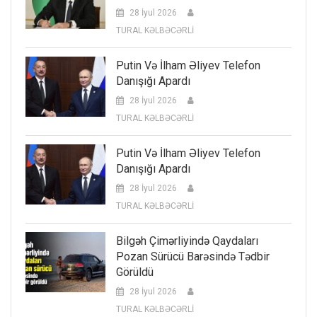
28 İyul 2026
TURAL KƏLBƏCƏRLİ
Putin Və İlham Əliyev Telefon
Danışığı Apardı
28 İyul 2026
TURAL KƏLBƏCƏRLİ
Putin Və İlham Əliyev Telefon
Danışığı Apardı
28 İyul 2026
TURAL KƏLBƏCƏRLİ
Bilgəh Çimərliyində Qaydaları
Pozan Sürücü Barəsində Tədbir
Görüldü
28 İyul 2026
TURAL KƏLBƏCƏRLİ