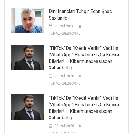
Dini Inancları Təhqir Edən Şəxs
Saxlanıldı
28 İyul 2026
TURAL KƏLBƏCƏRLİ
“TikTok”da “kredit Verilir” Vədi Ilə
“WhatsApp” Hesabınızı Ələ Keçirə
Bilərlər! – Kibermütəxəssisdən
Xəbərdarlıq
28 İyul 2026
TURAL KƏLBƏCƏRLİ
“TikTok”da “kredit Verilir” Vədi Ilə
“WhatsApp” Hesabınızı Ələ Keçirə
Bilərlər! – Kibermütəxəssisdən
Xəbərdarlıq
28 İyul 2026