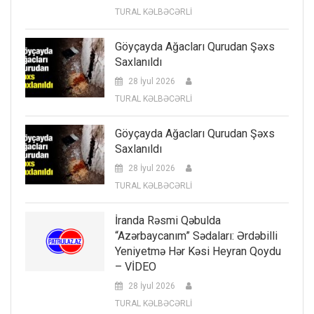
TURAL KƏLBƏCƏRLİ
Göyçayda Ağacları Qurudan Şəxs
Saxlanıldı
28 İyul 2026
TURAL KƏLBƏCƏRLİ
Göyçayda Ağacları Qurudan Şəxs
Saxlanıldı
28 İyul 2026
TURAL KƏLBƏCƏRLİ
İranda Rəsmi Qəbulda
“Azərbaycanım” Sədaları: Ərdəbilli
Yeniyetmə Hər Kəsi Heyran Qoydu
– VİDEO
28 İyul 2026
TURAL KƏLBƏCƏRLİ