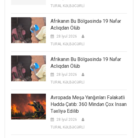
TURAL KƏLBƏCƏRLİ
Afrikanın Bu Bölgəsində 19 Nəfər
Aclıqdan Ölüb
28 İyul 2026
TURAL KƏLBƏCƏRLİ
Afrikanın Bu Bölgəsində 19 Nəfər
Aclıqdan Ölüb
28 İyul 2026
TURAL KƏLBƏCƏRLİ
Avropada Meşə Yanğınları Fəlakətli
Həddə Çatıb: 360 Mindən Çox Insan
Təxliyə Edilib
28 İyul 2026
TURAL KƏLBƏCƏRLİ