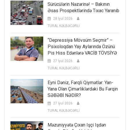
Sürücülərin Nəzərinə! – Bakının
Əsas Prospektlərində Tıxac Yaranıb
28 İyul 2026
TURAL KƏLBƏCƏRLİ
“Depressiya Mövsüm Seçmir” –
Psixoloqdan Yay Aylarında Özünü
Pis Hiss Edənlərə VACİB TÖVSİYƏ
27 İyul 2026
TURAL KƏLBƏCƏRLİ
Eyni Dəniz, Fərqli Qiymətlər: Yan-
Yana Olan Çimərliklərdəki Bu Fərqin
SƏBƏBİ NƏDİR?
27 İyul 2026
TURAL KƏLBƏCƏRLİ
Məzuniyyətə Çıxan Işçi Işdən