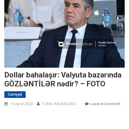
Dollar bahalaşır: Valyuta bazarında
GÖZLƏNTİLƏR nədir? – FOTO
Cəmiyyət
On
15 Aprel 2024
TURAL KƏLBƏCƏRLİ
Leave A Comment
Dolla
Bahal
Valyu