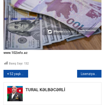
www.102info.az
Baxış Sayı:
132
Yazı
52 yaşlı kişi xəstəliyinə görə intihar edib
Lisenziyasız işlədiyi deyilən klinika RƏSMİ QURUMLARA meydan oxudu: “Rəhbərliyimiz tədbir görəcək”
naviqasiyası
TURAL KƏLBƏCƏRLİ