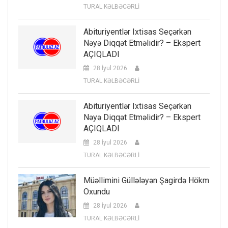
TURAL KƏLBƏCƏRLİ
Abituriyentlər Ixtisas Seçərkən
Nəyə Diqqət Etməlidir? – Ekspert
AÇIQLADI
28 İyul 2026
TURAL KƏLBƏCƏRLİ
Abituriyentlər Ixtisas Seçərkən
Nəyə Diqqət Etməlidir? – Ekspert
AÇIQLADI
28 İyul 2026
TURAL KƏLBƏCƏRLİ
Müəllimini Güllələyən Şagirdə Hökm
Oxundu
28 İyul 2026
TURAL KƏLBƏCƏRLİ