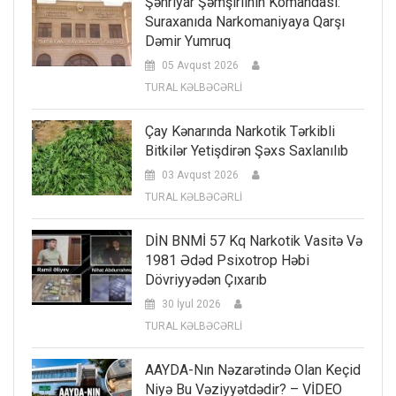
Şəhriyar Şəmşirlinin Komandası:
Suraxanıda Narkomaniyaya Qarşı
Dəmir Yumruq
05 Avqust 2026
TURAL KƏLBƏCƏRLİ
Çay Kənarında Narkotik Tərkibli
Bitkilər Yetişdirən Şəxs Saxlanılıb
03 Avqust 2026
TURAL KƏLBƏCƏRLİ
DİN BNMİ 57 Kq Narkotik Vasitə Və
1981 Ədəd Psixotrop Həbi
Dövriyyədən Çıxarıb
30 İyul 2026
TURAL KƏLBƏCƏRLİ
AAYDA-Nın Nəzarətində Olan Keçid
Niyə Bu Vəziyyətdədir? – VİDEO