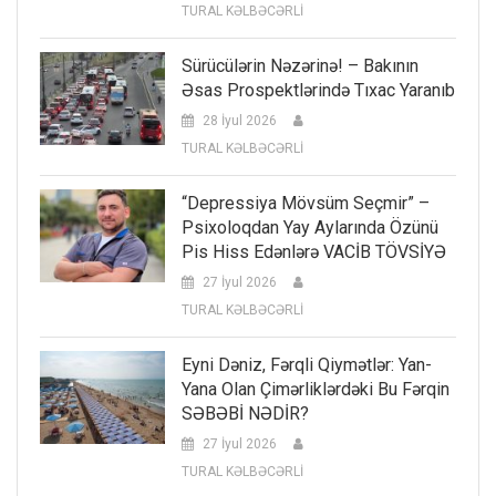
TURAL KƏLBƏCƏRLİ
Sürücülərin Nəzərinə! – Bakının
Əsas Prospektlərində Tıxac Yaranıb
28 İyul 2026
TURAL KƏLBƏCƏRLİ
“Depressiya Mövsüm Seçmir” –
Psixoloqdan Yay Aylarında Özünü
Pis Hiss Edənlərə VACİB TÖVSİYƏ
27 İyul 2026
TURAL KƏLBƏCƏRLİ
Eyni Dəniz, Fərqli Qiymətlər: Yan-
Yana Olan Çimərliklərdəki Bu Fərqin
SƏBƏBİ NƏDİR?
27 İyul 2026
TURAL KƏLBƏCƏRLİ