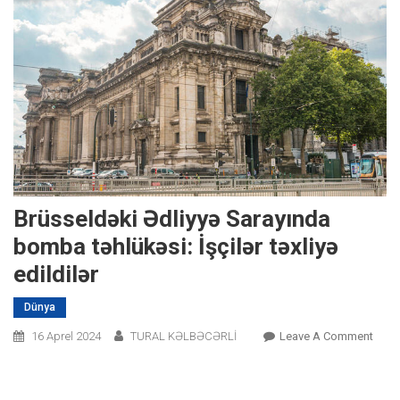
Brüsseldəki Ədliyyə Sarayında
bomba təhlükəsi: İşçilər təxliyə
edildilər
Dünya
On
16 Aprel 2024
TURAL KƏLBƏCƏRLİ
Leave A Comment
Brüss
Ədliy
Sara