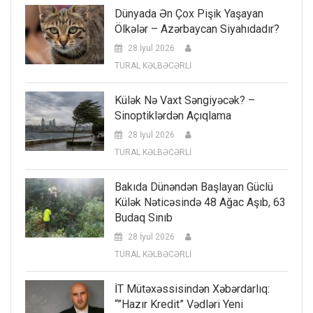
Dünyada Ən Çox Pişik Yaşayan
Ölkələr – Azərbaycan Siyahıdadır?
28 İyul 2026
TURAL KƏLBƏCƏRLİ
Külək Nə Vaxt Səngiyəcək? –
Sinoptiklərdən Açıqlama
28 İyul 2026
TURAL KƏLBƏCƏRLİ
Bakıda Dünəndən Başlayan Güclü
Külək Nəticəsində 48 Ağac Aşıb, 63
Budaq Sınıb
28 İyul 2026
TURAL KƏLBƏCƏRLİ
İT Mütəxəssisindən Xəbərdarlıq:
“”Hazır Kredit” Vədləri Yeni