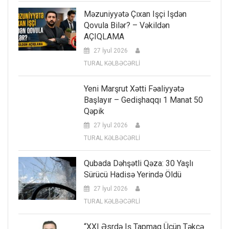
Məzuniyyətə Çıxan Işçi Işdən
Qovula Bilər? – Vəkildən
AÇIQLAMA
27 İyul 2026
TURAL KƏLBƏCƏRLİ
Yeni Marşrut Xətti Fəaliyyətə
Başlayır – Gedişhaqqı 1 Manat 50
Qəpik
27 İyul 2026
TURAL KƏLBƏCƏRLİ
Qubada Dəhşətli Qəza: 30 Yaşlı
Sürücü Hadisə Yerində Öldü
27 İyul 2026
TURAL KƏLBƏCƏRLİ
“XXI Əsrdə Iş Tapmaq Üçün Təkcə