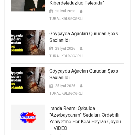
Kiberdələduzluq Tələsidir”
28 İyul 2026
TURAL KƏLBƏCƏRLİ
Göyçayda Ağacları Qurudan Şəxs
Saxlanıldı
28 İyul 2026
TURAL KƏLBƏCƏRLİ
Göyçayda Ağacları Qurudan Şəxs
Saxlanıldı
28 İyul 2026
TURAL KƏLBƏCƏRLİ
İranda Rəsmi Qəbulda
“Azərbaycanım” Sədaları: Ərdəbilli
Yeniyetmə Hər Kəsi Heyran Qoydu
– VİDEO