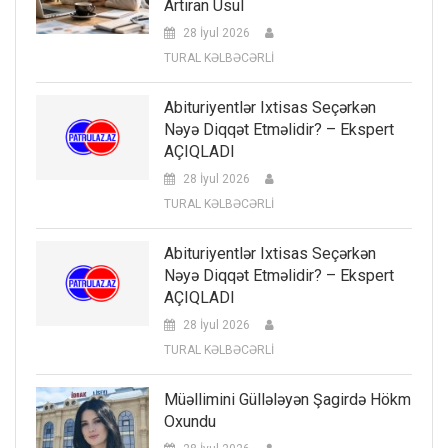
Artıran Üsul
28 İyul 2026
TURAL KƏLBƏCƏRLİ
Abituriyentlər Ixtisas Seçərkən
Nəyə Diqqət Etməlidir? – Ekspert
AÇIQLADI
28 İyul 2026
TURAL KƏLBƏCƏRLİ
Abituriyentlər Ixtisas Seçərkən
Nəyə Diqqət Etməlidir? – Ekspert
AÇIQLADI
28 İyul 2026
TURAL KƏLBƏCƏRLİ
Müəllimini Güllələyən Şagirdə Hökm
Oxundu