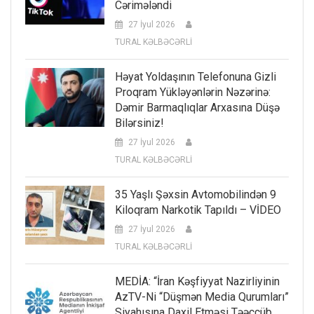
Cərimələndi
27 İyul 2026
TURAL KƏLBƏCƏRLİ
Həyat Yoldaşının Telefonuna Gizli
Proqram Yükləyənlərin Nəzərinə:
Dəmir Barmaqlıqlar Arxasına Düşə
Bilərsiniz!
27 İyul 2026
TURAL KƏLBƏCƏRLİ
35 Yaşlı Şəxsin Avtomobilindən 9
Kiloqram Narkotik Tapıldı – VİDEO
27 İyul 2026
TURAL KƏLBƏCƏRLİ
MEDİA: “İran Kəşfiyyat Nazirliyinin
AzTV-Ni “düşmən Media Qurumları”
Siyahısına Daxil Etməsi Təəccüb