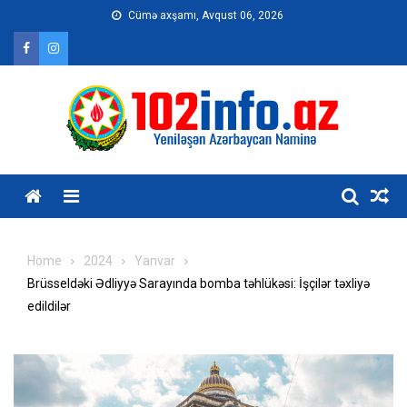
Skip
Cümə axşamı, Avqust 06, 2026
to
content
Home
2024
Yanvar
Brüsseldəki Ədliyyə Sarayında bomba təhlükəsi: İşçilər təxliyə
edildilər