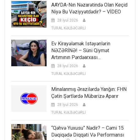
AAYDA-Nın Nəzarətində Olan Keçid
Niyə Bu Vəziyyətdədir? – VİDEO
28 İyul 2026
TURAL KƏLBƏCƏRLİ
Ev Kirayələmək Istəyənlərin
NƏZƏRİNƏ! – Süni Qiymət
Artımının Pərdəarxası…
28 İyul 2026
TURAL KƏLBƏCƏRLİ
Minalanmış Ərazilərdə Yanğın: FHN
Çətin Şərtlərdə Mübarizə Aparır
28 İyul 2026
TURAL KƏLBƏCƏRLİ
“Qəhvə Yuxusu” Nədir? – Cəmi 15
Dəqiqədə Diqqəti Və Performansı