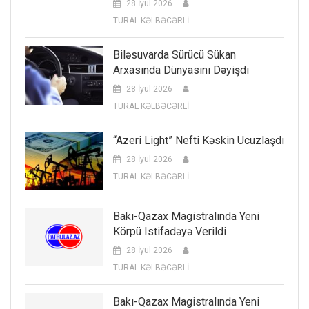
28 İyul 2026
TURAL KƏLBƏCƏRLİ
Biləsuvarda Sürücü Sükan
Arxasında Dünyasını Dəyişdi
28 İyul 2026
TURAL KƏLBƏCƏRLİ
“Azeri Light” Nefti Kəskin Ucuzlaşdı
28 İyul 2026
TURAL KƏLBƏCƏRLİ
Bakı-Qazax Magistralında Yeni
Körpü Istifadəyə Verildi
28 İyul 2026
TURAL KƏLBƏCƏRLİ
Bakı-Qazax Magistralında Yeni