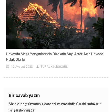
Havayda Meşə Yanğınlarında Ölənlərin Sayı Artdı: Açıq Havada
Həlak Olurlar
12 Avqust 2023
TURAL KƏLBƏCƏRLİ
Bir cavab yazın
Sizin e-poçt ünvanınız dərc edilməyəcəkdir.
Gərəkli sahələr
*
ilə işarələnmişdir