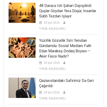
48 Dərəcə Isti Şəhəri Dəyişdirdi:
Quşlar Göydən Yerə Düşür, Insanlar
Sübh Tezdən Işləyir
28 İyul 2026
TURAL KƏLBƏCƏRLİ
Yüzillik Gözəllik Sirri Yenidən
Gündəmdə: Sosial Medianı Fəth
Edən Mərakeş Dodaq Boyası –
Aker Fassi Nədir?
28 İyul 2026
TURAL KƏLBƏCƏRLİ
Qazaxıstandakı Səfirimiz Də Geri
Çağırıldı
28 İyul 2026
TURAL KƏLBƏCƏRLİ