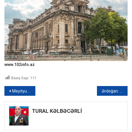
www.102info.az
Baxış Sayı:
111
Yazı
Meyityuyan: “Heç biri yuxuma da girməyib” – VİDEO
Ərdoğan: “Türkiyənin milli gəliri 1,1 trilyon dolları ötüb”
naviqasiyası
TURAL KƏLBƏCƏRLİ