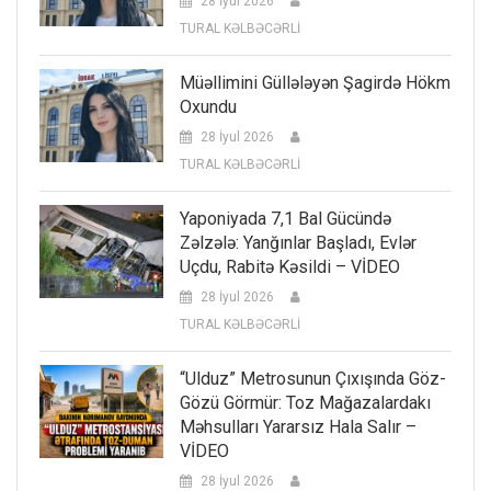
28 İyul 2026
TURAL KƏLBƏCƏRLİ
Müəllimini Güllələyən Şagirdə Hökm
Oxundu
28 İyul 2026
TURAL KƏLBƏCƏRLİ
Yaponiyada 7,1 Bal Gücündə
Zəlzələ: Yanğınlar Başladı, Evlər
Uçdu, Rabitə Kəsildi – VİDEO
28 İyul 2026
TURAL KƏLBƏCƏRLİ
“Ulduz” Metrosunun Çıxışında Göz-
Gözü Görmür: Toz Mağazalardakı
Məhsulları Yararsız Hala Salır –
VİDEO
28 İyul 2026