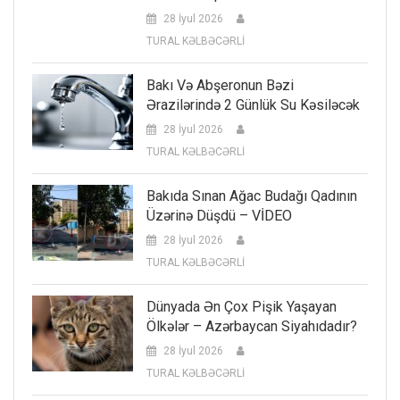
28 İyul 2026
TURAL KƏLBƏCƏRLİ
Bakı Və Abşeronun Bəzi
Ərazilərində 2 Günlük Su Kəsiləcək
28 İyul 2026
TURAL KƏLBƏCƏRLİ
Bakıda Sınan Ağac Budağı Qadının
Üzərinə Düşdü – VİDEO
28 İyul 2026
TURAL KƏLBƏCƏRLİ
Dünyada Ən Çox Pişik Yaşayan
Ölkələr – Azərbaycan Siyahıdadır?
28 İyul 2026
TURAL KƏLBƏCƏRLİ