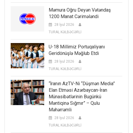
Məmura Oğru Deyən Vətəndaş
1200 Manat Cərimələndi
28 İyul 2026
TURAL KƏLBƏCƏRLİ
U-18 Millimiz Portuqaliyanı
Geridönüşlə Məğlub Etdi
28 İyul 2026
TURAL KƏLBƏCƏRLİ
“İranın AzTV-Ni “düşmən Media”
Elan Etməsi Azərbaycan-İran
Münasibətlərinin Bugünkü
Məntiqinə Sığmır” – Qulu
Məhərrəmli
28 İyul 2026
TURAL KƏLBƏCƏRLİ