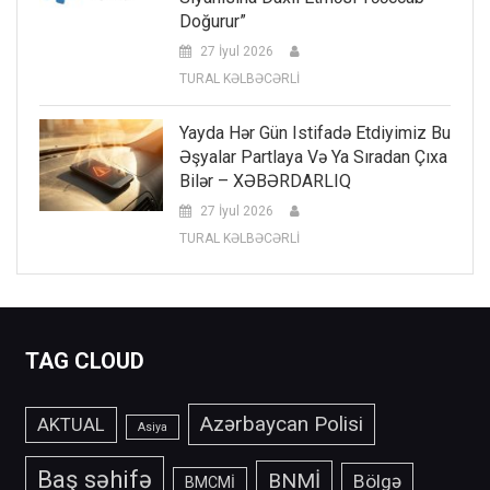
Doğurur”
27 İyul 2026
TURAL KƏLBƏCƏRLİ
Yayda Hər Gün Istifadə Etdiyimiz Bu
Əşyalar Partlaya Və Ya Sıradan Çıxa
Bilər – XƏBƏRDARLIQ
27 İyul 2026
TURAL KƏLBƏCƏRLİ
TAG CLOUD
Azərbaycan Polisi
AKTUAL
Asiya
Baş səhifə
BNMİ
Bölgə
BMCMİ