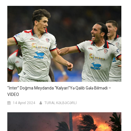
“İnter” Doğma Meydanda “Kalyari”yə Qalib Gələ Bilmədi –
VİDEO
14 Aprel 2024
TURAL KƏLBƏCƏRLİ