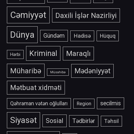
Cəmiyyət
Daxili İşlər Nazirliyi
Dünya
Gündəm
Hadisə
Hüquq
Kriminal
Maraqlı
Hərbi
Müharibə
Mədəniyyət
Müsahibə
Mətbuat xidməti
secilmis
Qəhraman vətən oğlulları
Region
Siyasət
Sosial
Tədbirlər
Təhsil