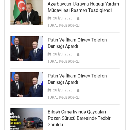
Azərbaycan-Ukrayna Hüquqi Yardım
Müqaviləsi Rəsmən Təsdiqləndi
28 İyul 2026
TURAL KƏLBƏCƏRLİ
Putin Və İlham Əliyev Telefon
Danışığı Apardı
28 İyul 2026
TURAL KƏLBƏCƏRLİ
Putin Və İlham Əliyev Telefon
Danışığı Apardı
28 İyul 2026
TURAL KƏLBƏCƏRLİ
Bilgəh Çimərliyində Qaydaları
Pozan Sürücü Barəsində Tədbir
Görüldü