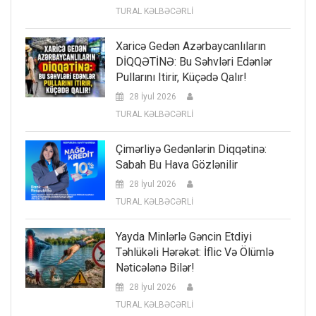
TURAL KƏLBƏCƏRLİ
Xaricə Gedən Azərbaycanlıların
DİQQƏTİNƏ: Bu Səhvləri Edənlər
Pullarını Itirir, Küçədə Qalır!
28 İyul 2026
TURAL KƏLBƏCƏRLİ
Çimərliyə Gedənlərin Diqqətinə:
Sabah Bu Hava Gözlənilir
28 İyul 2026
TURAL KƏLBƏCƏRLİ
Yayda Minlərlə Gəncin Etdiyi
Təhlükəli Hərəkət: İflic Və Ölümlə
Nəticələnə Bilər!
28 İyul 2026
TURAL KƏLBƏCƏRLİ