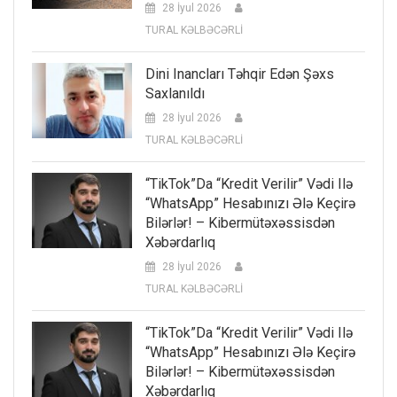
28 İyul 2026
TURAL KƏLBƏCƏRLİ
Dini Inancları Təhqir Edən Şəxs
Saxlanıldı
28 İyul 2026
TURAL KƏLBƏCƏRLİ
“TikTok”da “kredit Verilir” Vədi Ilə
“WhatsApp” Hesabınızı Ələ Keçirə
Bilərlər! – Kibermütəxəssisdən
Xəbərdarlıq
28 İyul 2026
TURAL KƏLBƏCƏRLİ
“TikTok”da “kredit Verilir” Vədi Ilə
“WhatsApp” Hesabınızı Ələ Keçirə
Bilərlər! – Kibermütəxəssisdən
Xəbərdarlıq