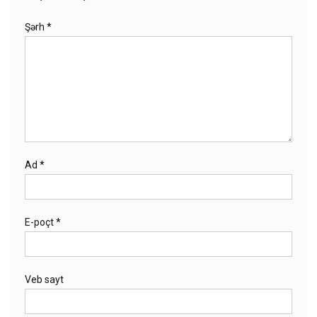
Şərh
*
Ad
*
E-poçt
*
Veb sayt