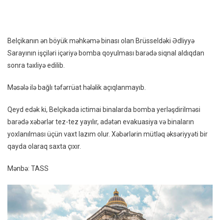
Bom
Təhlü
İşçilə
Belçikanın ən böyük məhkəmə binası olan Brüsseldəki Ədliyyə
Təxli
Sarayının işçiləri içəriyə bomba qoyulması barədə siqnal aldıqdan
Edildi
sonra təxliyə edilib.
Məsələ ilə bağlı təfərrüat hələlik açıqlanmayıb.
Qeyd edək ki, Belçikada ictimai binalarda bomba yerləşdirilməsi
barədə xəbərlər tez-tez yayılır, adətən evakuasiya və binaların
yoxlanılması üçün vaxt lazım olur. Xəbərlərin mütləq əksəriyyəti bir
qayda olaraq saxta çıxır.
Mənbə: TASS