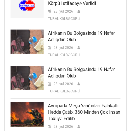
Körpü Istifadəyə Verildi
28 İyul 2026
TURAL KƏLBƏCƏRLİ
Afrikanın Bu Bölgəsində 19 Nəfər
Aclıqdan Ölüb
28 İyul 2026
TURAL KƏLBƏCƏRLİ
Afrikanın Bu Bölgəsində 19 Nəfər
Aclıqdan Ölüb
28 İyul 2026
TURAL KƏLBƏCƏRLİ
Avropada Meşə Yanğınları Fəlakətli
Həddə Çatıb: 360 Mindən Çox Insan
Təxliyə Edilib
28 İyul 2026