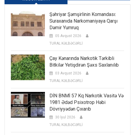
Şəhriyar Şəmşirlinin Komandası:
Suraxanıda Narkomaniyaya Qarşı
Dəmir Yumruq
05 Avqust 2026
TURAL KƏLBƏCƏRLİ
Çay Kənarında Narkotik Tərkibli
Bitkilər Yetişdirən Şəxs Saxlanılıb
03 Avqust 2026
TURAL KƏLBƏCƏRLİ
DİN BNMİ 57 Kq Narkotik Vasitə Və
1981 Ədəd Psixotrop Həbi
Dövriyyədən Çıxarıb
30 İyul 2026
TURAL KƏLBƏCƏRLİ