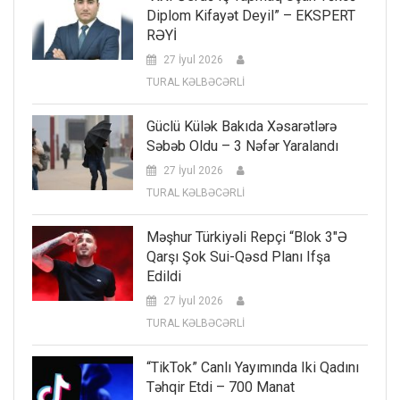
Diplom Kifayət Deyil” – EKSPERT
RƏYİ
27 İyul 2026
TURAL KƏLBƏCƏRLİ
Güclü Külək Bakıda Xəsarətlərə
Səbəb Oldu – 3 Nəfər Yaralandı
27 İyul 2026
TURAL KƏLBƏCƏRLİ
Məşhur Türkiyəli Repçi “Blok 3″ə
Qarşı Şok Sui-Qəsd Planı Ifşa
Edildi
27 İyul 2026
TURAL KƏLBƏCƏRLİ
“TikTok” Canlı Yayımında Iki Qadını
Təhqir Etdi – 700 Manat