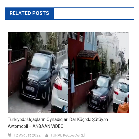
RELATED POSTS
Türkiyədə Uşaqların Oynadıqları Dar Küçədə Şütüyən
Avtomobil – ANBAAN VİDEO
12 Avqust 2022
TURAL KƏLBƏCƏRLİ