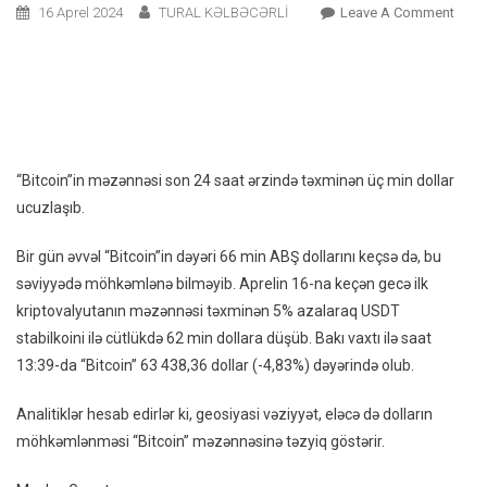
On
16 Aprel 2024
TURAL KƏLBƏCƏRLİ
Leave A Comment
“Bitc
Kəsk
Ucuz
“Bitcoin”in məzənnəsi son 24 saat ərzində təxminən üç min dollar
ucuzlaşıb.
Bir gün əvvəl “Bitcoin”in dəyəri 66 min ABŞ dollarını keçsə də, bu
səviyyədə möhkəmlənə bilməyib. Aprelin 16-na keçən gecə ilk
kriptovalyutanın məzənnəsi təxminən 5% azalaraq USDT
stabilkoini ilə cütlükdə 62 min dollara düşüb. Bakı vaxtı ilə saat
13:39-da “Bitcoin” 63 438,36 dollar (-4,83%) dəyərində olub.
Analitiklər hesab edirlər ki, geosiyasi vəziyyət, eləcə də dolların
möhkəmlənməsi “Bitcoin” məzənnəsinə təzyiq göstərir.