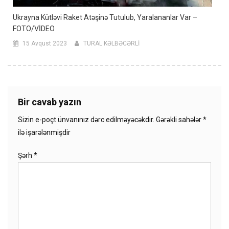
Ukrayna Kütləvi Raket Atəşinə Tutulub, Yaralananlar Var –
FOTO/VİDEO
15 Avqust 2023
TURAL KƏLBƏCƏRLİ
Bir cavab yazın
Sizin e-poçt ünvanınız dərc edilməyəcəkdir.
Gərəkli sahələr
*
ilə işarələnmişdir
Şərh
*