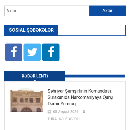
Axtarış:
SOSIAL ŞƏBƏKƏLƏR
XƏBƏR LENTI
Şəhriyar Şəmşirlinin Komandası:
Suraxanıda Narkomaniyaya Qarşı
Dəmir Yumruq
05 Avqust 2026
TURAL KƏLBƏCƏRLİ