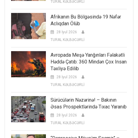
TURAL KƏLBƏCƏRLİ
Afrikanın Bu Bölgəsində 19 Nəfər
Aclıqdan Ölüb
28 İyul 2026
TURAL KƏLBƏCƏRLİ
Avropada Meşə Yanğınları Fəlakətli
Həddə Çatıb: 360 Mindən Çox Insan
Təxliyə Edilib
28 İyul 2026
TURAL KƏLBƏCƏRLİ
Sürücülərin Nəzərinə! – Bakının
Əsas Prospektlərində Tıxac Yaranıb
28 İyul 2026
TURAL KƏLBƏCƏRLİ