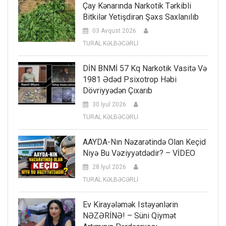
Çay Kənarında Narkotik Tərkibli
Bitkilər Yetişdirən Şəxs Saxlanılıb
03 Avqust 2026
TURAL KƏLBƏCƏRLİ
DİN BNMİ 57 Kq Narkotik Vasitə Və
1981 Ədəd Psixotrop Həbi
Dövriyyədən Çıxarıb
30 İyul 2026
TURAL KƏLBƏCƏRLİ
AAYDA-Nın Nəzarətində Olan Keçid
Niyə Bu Vəziyyətdədir? – VİDEO
28 İyul 2026
TURAL KƏLBƏCƏRLİ
Ev Kirayələmək Istəyənlərin
NƏZƏRİNƏ! – Süni Qiymət