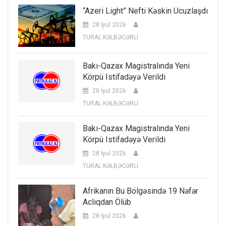
“Azeri Light” Nefti Kəskin Ucuzlaşdı
28 İyul 2026
TURAL KƏLBƏCƏRLİ
Bakı-Qazax Magistralında Yeni
Körpü Istifadəyə Verildi
28 İyul 2026
TURAL KƏLBƏCƏRLİ
Bakı-Qazax Magistralında Yeni
Körpü Istifadəyə Verildi
28 İyul 2026
TURAL KƏLBƏCƏRLİ
Afrikanın Bu Bölgəsində 19 Nəfər
Aclıqdan Ölüb
28 İyul 2026