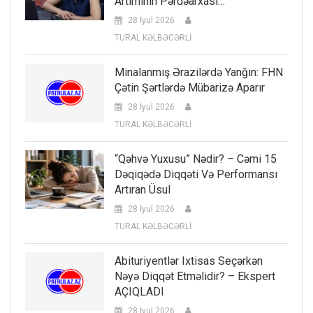
Artımının Pərdəarxası…
28 İyul 2026
TURAL KƏLBƏCƏRLİ
Minalanmış Ərazilərdə Yanğın: FHN
Çətin Şərtlərdə Mübarizə Aparır
28 İyul 2026
TURAL KƏLBƏCƏRLİ
“Qəhvə Yuxusu” Nədir? – Cəmi 15
Dəqiqədə Diqqəti Və Performansı
Artıran Üsul
28 İyul 2026
TURAL KƏLBƏCƏRLİ
Abituriyentlər Ixtisas Seçərkən
Nəyə Diqqət Etməlidir? – Ekspert
AÇIQLADI
28 İyul 2026