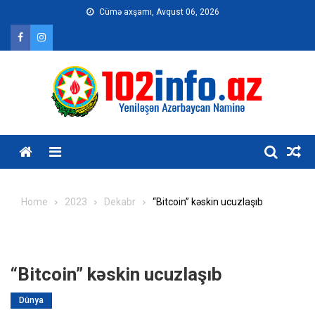
Skip
Cümə axşamı, Avqust 06, 2026
to
content
Home
2023
Dekabr
“Bitcoin” kəskin ucuzlaşıb
“Bitcoin” kəskin ucuzlaşıb
Dünya