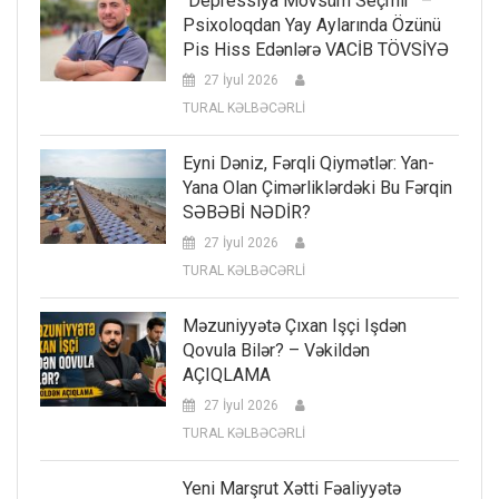
“Depressiya Mövsüm Seçmir” –
Psixoloqdan Yay Aylarında Özünü
Pis Hiss Edənlərə VACİB TÖVSİYƏ
27 İyul 2026
TURAL KƏLBƏCƏRLİ
Eyni Dəniz, Fərqli Qiymətlər: Yan-
Yana Olan Çimərliklərdəki Bu Fərqin
SƏBƏBİ NƏDİR?
27 İyul 2026
TURAL KƏLBƏCƏRLİ
Məzuniyyətə Çıxan Işçi Işdən
Qovula Bilər? – Vəkildən
AÇIQLAMA
27 İyul 2026
TURAL KƏLBƏCƏRLİ
Yeni Marşrut Xətti Fəaliyyətə