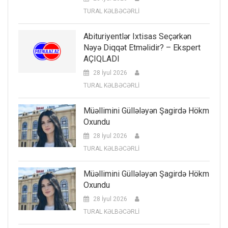
TURAL KƏLBƏCƏRLİ
Abituriyentlər Ixtisas Seçərkən
Nəyə Diqqət Etməlidir? – Ekspert
AÇIQLADI
28 İyul 2026
TURAL KƏLBƏCƏRLİ
Müəllimini Güllələyən Şagirdə Hökm
Oxundu
28 İyul 2026
TURAL KƏLBƏCƏRLİ
Müəllimini Güllələyən Şagirdə Hökm
Oxundu
28 İyul 2026
TURAL KƏLBƏCƏRLİ