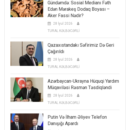
Gündəmdə: Sosial Medianı Fəth
Edən Mərakeş Dodaq Boyası –
Aker Fassi Nədir?
28 İyul 2026
TURAL KƏLBƏCƏRLİ
Qazaxıstandakı Səfirimiz Də Geri
Çağırıldı
28 İyul 2026
TURAL KƏLBƏCƏRLİ
Azərbaycan-Ukrayna Hüquqi Yardım
Müqaviləsi Rəsmən Təsdiqləndi
28 İyul 2026
TURAL KƏLBƏCƏRLİ
Putin Və İlham Əliyev Telefon
Danışığı Apardı