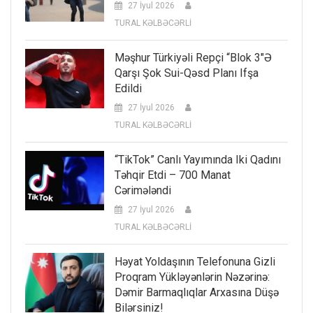
27 İyul 2026
TURAL KƏLBƏCƏRLİ
Məşhur Türkiyəli Repçi “Blok 3″ə
Qarşı Şok Sui-Qəsd Planı Ifşa
Edildi
27 İyul 2026
TURAL KƏLBƏCƏRLİ
“TikTok” Canlı Yayımında Iki Qadını
Təhqir Etdi – 700 Manat
Cərimələndi
27 İyul 2026
TURAL KƏLBƏCƏRLİ
Həyat Yoldaşının Telefonuna Gizli
Proqram Yükləyənlərin Nəzərinə:
Dəmir Barmaqlıqlar Arxasına Düşə
Bilərsiniz!