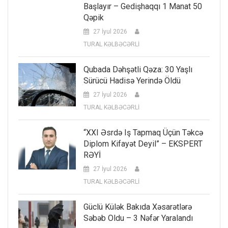
Başlayır – Gedişhaqqı 1 Manat 50
Qəpik
27 İyul 2026
TURAL KƏLBƏCƏRLİ
Qubada Dəhşətli Qəza: 30 Yaşlı
Sürücü Hadisə Yerində Öldü
27 İyul 2026
TURAL KƏLBƏCƏRLİ
“XXI Əsrdə Iş Tapmaq Üçün Təkcə
Diplom Kifayət Deyil” – EKSPERT
RƏYİ
27 İyul 2026
TURAL KƏLBƏCƏRLİ
Güclü Külək Bakıda Xəsarətlərə
Səbəb Oldu – 3 Nəfər Yaralandı