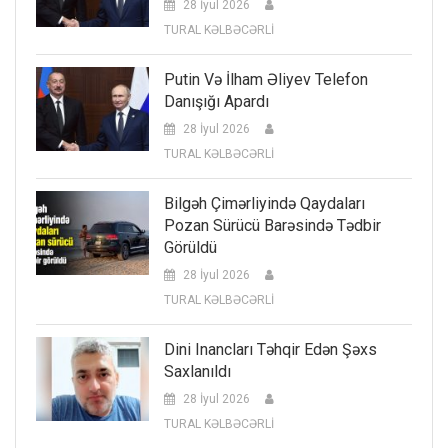
28 İyul 2026
TURAL KƏLBƏCƏRLİ
Putin Və İlham Əliyev Telefon
Danışığı Apardı
28 İyul 2026
TURAL KƏLBƏCƏRLİ
Bilgəh Çimərliyində Qaydaları
Pozan Sürücü Barəsində Tədbir
Görüldü
28 İyul 2026
TURAL KƏLBƏCƏRLİ
Dini Inancları Təhqir Edən Şəxs
Saxlanıldı
28 İyul 2026
TURAL KƏLBƏCƏRLİ