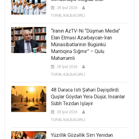
28 İyul 2026
TURAL KƏLBƏCƏRLİ
“İranın AzTV-Ni “düşmən Media”
Elan Etməsi Azərbaycan-İran
Münasibətlərinin Bugünkü
Məntiqinə Sığmır” – Qulu
Məhərrəmli
28 İyul 2026
TURAL KƏLBƏCƏRLİ
48 Dərəcə Isti Şəhəri Dəyişdirdi:
Quşlar Göydən Yerə Düşür, Insanlar
Sübh Tezdən Işləyir
28 İyul 2026
TURAL KƏLBƏCƏRLİ
Yüzillik Gözəllik Sirri Yenidən