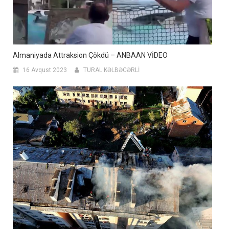
Almaniyada Attraksion Çökdü – ANBAAN VİDEO
16 Avqust 2023
TURAL KƏLBƏCƏRLİ