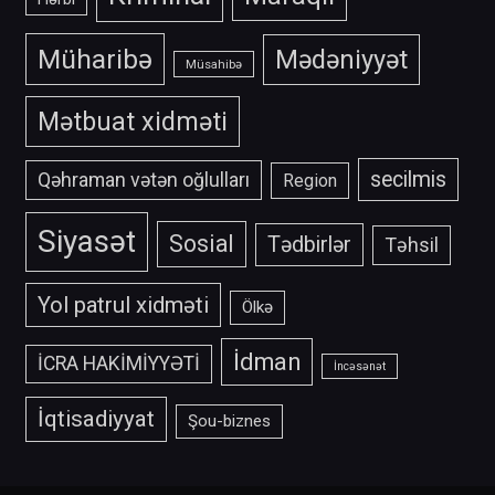
Müharibə
Mədəniyyət
Müsahibə
Mətbuat xidməti
secilmis
Qəhraman vətən oğlulları
Region
Siyasət
Sosial
Tədbirlər
Təhsil
Yol patrul xidməti
Ölkə
İdman
İCRA HAKİMİYYƏTİ
İncəsənət
İqtisadiyyat
Şou-biznes