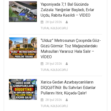
Yaponiyada 7,1 Bal Gücündə
Zəlzələ: Yanğınlar Başladı, Evlər
Uçdu, Rabitə Kəsildi – VİDEO
28 İyul 2026
TURAL KƏLBƏCƏRLİ
“Ulduz” Metrosunun Çıxışında Göz-
Gözü Görmür: Toz Mağazalardakı
Məhsulları Yararsız Hala Salır –
VİDEO
28 İyul 2026
TURAL KƏLBƏCƏRLİ
Xaricə Gedən Azərbaycanlıların
DİQQƏTİNƏ: Bu Səhvləri Edənlər
Pullarını Itirir, Küçədə Qalır!
28 İyul 2026
TURAL KƏLBƏCƏRLİ