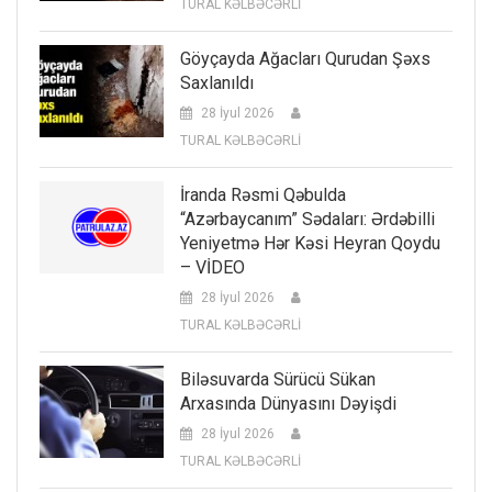
TURAL KƏLBƏCƏRLİ
Göyçayda Ağacları Qurudan Şəxs
Saxlanıldı
28 İyul 2026
TURAL KƏLBƏCƏRLİ
İranda Rəsmi Qəbulda
“Azərbaycanım” Sədaları: Ərdəbilli
Yeniyetmə Hər Kəsi Heyran Qoydu
– VİDEO
28 İyul 2026
TURAL KƏLBƏCƏRLİ
Biləsuvarda Sürücü Sükan
Arxasında Dünyasını Dəyişdi
28 İyul 2026
TURAL KƏLBƏCƏRLİ