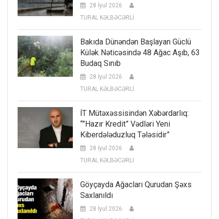
28 İyul 2026
TURAL KƏLBƏCƏRLİ
Bakıda Dünəndən Başlayan Güclü
Külək Nəticəsində 48 Ağac Aşıb, 63
Budaq Sınıb
28 İyul 2026
TURAL KƏLBƏCƏRLİ
İT Mütəxəssisindən Xəbərdarlıq:
“”Hazır Kredit” Vədləri Yeni
Kiberdələduzluq Tələsidir”
28 İyul 2026
TURAL KƏLBƏCƏRLİ
Göyçayda Ağacları Qurudan Şəxs
Saxlanıldı
28 İyul 2026