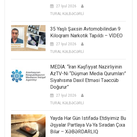
27 İyul 2026
TURAL KƏLBƏCƏRLİ
35 Yaşlı Şəxsin Avtomobilindən 9
Kiloqram Narkotik Tapıldı – VİDEO
27 İyul 2026
TURAL KƏLBƏCƏRLİ
MEDİA: “İran Kəşfiyyat Nazirliyinin
AzTV-Ni “düşmən Media Qurumları”
Siyahısına Daxil Etməsi Təəccüb
Doğurur”
27 İyul 2026
TURAL KƏLBƏCƏRLİ
Yayda Hər Gün Istifadə Etdiyimiz Bu
Əşyalar Partlaya Və Ya Sıradan Çıxa
Bilər – XƏBƏRDARLIQ