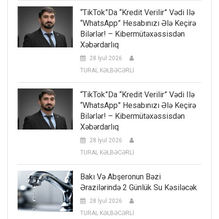
“TikTok”da “kredit Verilir” Vədi Ilə
“WhatsApp” Hesabınızı Ələ Keçirə
Bilərlər! – Kibermütəxəssisdən
Xəbərdarlıq
28 İyul 2026
TURAL KƏLBƏCƏRLİ
“TikTok”da “kredit Verilir” Vədi Ilə
“WhatsApp” Hesabınızı Ələ Keçirə
Bilərlər! – Kibermütəxəssisdən
Xəbərdarlıq
28 İyul 2026
TURAL KƏLBƏCƏRLİ
Bakı Və Abşeronun Bəzi
Ərazilərində 2 Günlük Su Kəsiləcək
28 İyul 2026
TURAL KƏLBƏCƏRLİ