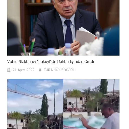
Vahid Ələkbərov “Lukoyl”un Rəhbərliyindən Getdi
21 Aprel 2022
TURAL KƏLBƏCƏRLİ