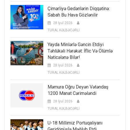
Çimərliyə Gedənlərin Diqqətinə:
Sabah Bu Hava Gözlənilir
28 İyul 2026
TURAL KƏLBƏCƏRLİ
Yayda Minlərlə Gəncin Etdiyi
Təhlükəli Hərəkət: İflic Və Ölümlə
Nəticələnə Bilər!
28 İyul 2026
TURAL KƏLBƏCƏRLİ
Məmura Oğru Deyən Vətəndaş
1200 Manat Cərimələndi
28 İyul 2026
TURAL KƏLBƏCƏRLİ
U-18 Millimiz Portuqaliyanı
Geridönüşlə Məğlub Etdi