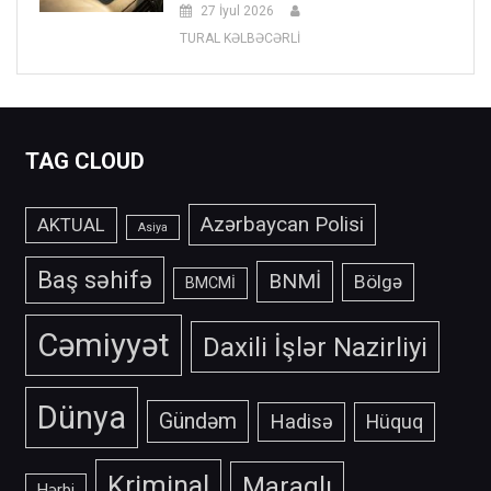
27 İyul 2026
TURAL KƏLBƏCƏRLİ
TAG CLOUD
Azərbaycan Polisi
AKTUAL
Asiya
Baş səhifə
BNMİ
Bölgə
BMCMİ
Cəmiyyət
Daxili İşlər Nazirliyi
Dünya
Gündəm
Hadisə
Hüquq
Kriminal
Maraqlı
Hərbi