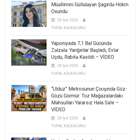
Müəllimini Güllələyən Şagirdə Hökm
Oxundu
28 İyul 2026
TURAL KƏLBƏCƏRLİ
Yaponiyada 7,1 Bal Gücündə
Zəlzələ: Yanğınlar Başladı, Evlər
Uçdu, Rabitə Kəsildi – VİDEO
28 İyul 2026
TURAL KƏLBƏCƏRLİ
“Ulduz” Metrosunun Çıxışında Göz-
Gözü Görmür: Toz Mağazalardakı
Məhsulları Yararsız Hala Salır –
VİDEO
28 İyul 2026
TURAL KƏLBƏCƏRLİ