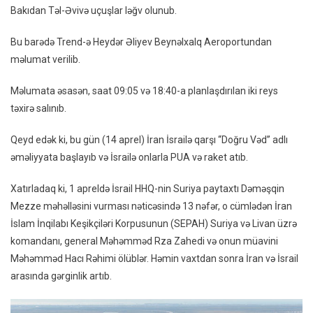
Bakıdan Təl-Əvivə uçuşlar ləğv olunub.
Bu barədə Trend-ə Heydər Əliyev Beynəlxalq Aeroportundan
məlumat verilib.
Məlumata əsasən, saat 09:05 və 18:40-a planlaşdırılan iki reys
təxirə salınıb.
Qeyd edək ki, bu gün (14 aprel) İran İsrailə qarşı “Doğru Vəd” adlı
əməliyyata başlayıb və İsrailə onlarla PUA və raket atıb.
Xatırladaq ki, 1 apreldə İsrail HHQ-nin Suriya paytaxtı Dəməşqin
Mezze məhəlləsini vurması nəticəsində 13 nəfər, o cümlədən İran
İslam İnqilabı Keşikçiləri Korpusunun (SEPAH) Suriya və Livan üzrə
komandanı, general Məhəmməd Rza Zahedi və onun müavini
Məhəmməd Hacı Rəhimi ölüblər. Həmin vaxtdan sonra İran və İsrail
arasında gərginlik artıb.