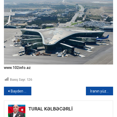
www.102info.az
Baxış Sayı:
126
Yazı
Bayden təhlükəsizlik komandasını yığdı: Məsləhətləşmələr aparılır
İranın yüzdən çox PUA-sı ABŞ tərəfindən vuruldu – Tehran hücumun yekunlaşdığını bildirdi
naviqasiyası
TURAL KƏLBƏCƏRLİ