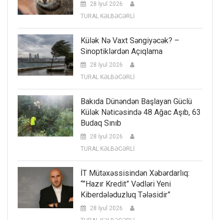
28 İyul 2026
TURAL KƏLBƏCƏRLİ
Külək Nə Vaxt Səngiyəcək? –
Sinoptiklərdən Açıqlama
28 İyul 2026
TURAL KƏLBƏCƏRLİ
Bakıda Dünəndən Başlayan Güclü
Külək Nəticəsində 48 Ağac Aşıb, 63
Budaq Sınıb
28 İyul 2026
TURAL KƏLBƏCƏRLİ
İT Mütəxəssisindən Xəbərdarlıq:
“”Hazır Kredit” Vədləri Yeni
Kiberdələduzluq Tələsidir”
28 İyul 2026