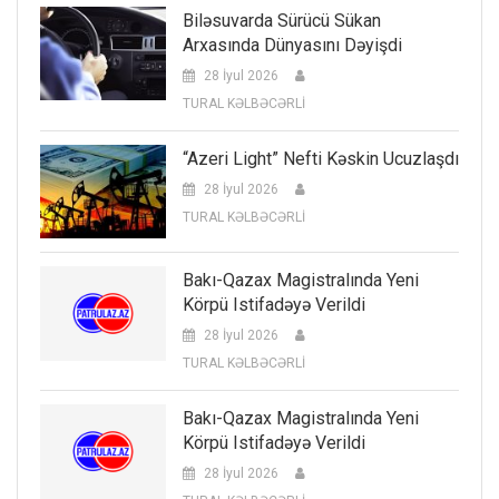
Biləsuvarda Sürücü Sükan
Arxasında Dünyasını Dəyişdi
28 İyul 2026
TURAL KƏLBƏCƏRLİ
“Azeri Light” Nefti Kəskin Ucuzlaşdı
28 İyul 2026
TURAL KƏLBƏCƏRLİ
Bakı-Qazax Magistralında Yeni
Körpü Istifadəyə Verildi
28 İyul 2026
TURAL KƏLBƏCƏRLİ
Bakı-Qazax Magistralında Yeni
Körpü Istifadəyə Verildi
28 İyul 2026