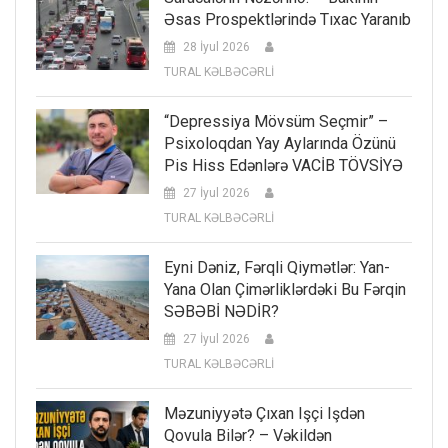
Əsas Prospektlərində Tıxac Yaranıb
28 İyul 2026
TURAL KƏLBƏCƏRLİ
“Depressiya Mövsüm Seçmir” –
Psixoloqdan Yay Aylarında Özünü
Pis Hiss Edənlərə VACİB TÖVSİYƏ
27 İyul 2026
TURAL KƏLBƏCƏRLİ
Eyni Dəniz, Fərqli Qiymətlər: Yan-
Yana Olan Çimərliklərdəki Bu Fərqin
SƏBƏBİ NƏDİR?
27 İyul 2026
TURAL KƏLBƏCƏRLİ
Məzuniyyətə Çıxan Işçi Işdən
Qovula Bilər? – Vəkildən