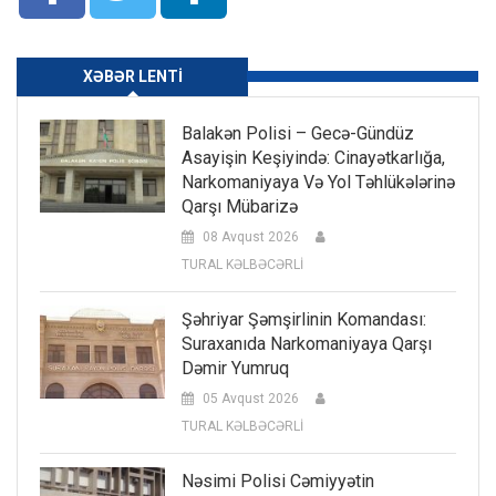
XƏBƏR LENTI
Balakən Polisi – Gecə-Gündüz
Asayişin Keşiyində: Cinayətkarlığa,
Narkomaniyaya Və Yol Təhlükələrinə
Qarşı Mübarizə
08 Avqust 2026
TURAL KƏLBƏCƏRLİ
Şəhriyar Şəmşirlinin Komandası:
Suraxanıda Narkomaniyaya Qarşı
Dəmir Yumruq
05 Avqust 2026
TURAL KƏLBƏCƏRLİ
Nəsimi Polisi Cəmiyyətin