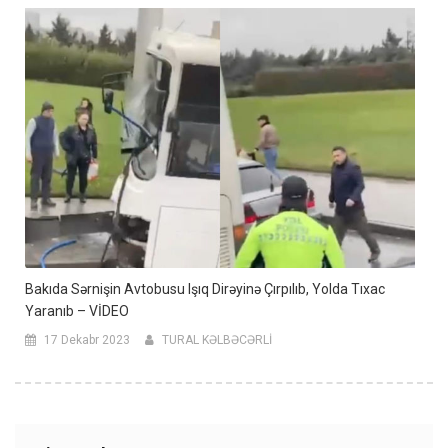
Bakıda Sərnişin Avtobusu Işıq Dirəyinə Çırpılıb, Yolda Tıxac
Yaranıb – VİDEO
17 Dekabr 2023
TURAL KƏLBƏCƏRLİ