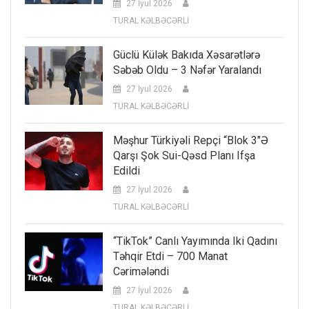
27 İyul 2026
TURAL KƏLBƏCƏRLİ
Güclü Külək Bakıda Xəsarətlərə
Səbəb Oldu – 3 Nəfər Yaralandı
27 İyul 2026
TURAL KƏLBƏCƏRLİ
Məşhur Türkiyəli Repçi “Blok 3″ə
Qarşı Şok Sui-Qəsd Planı Ifşa
Edildi
27 İyul 2026
TURAL KƏLBƏCƏRLİ
“TikTok” Canlı Yayımında Iki Qadını
Təhqir Etdi – 700 Manat
Cərimələndi
27 İyul 2026
TURAL KƏLBƏCƏRLİ