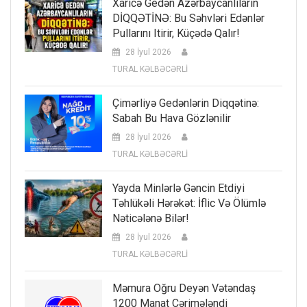
Xaricə Gedən Azərbaycanlıların
DİQQƏTİNƏ: Bu Səhvləri Edənlər
Pullarını Itirir, Küçədə Qalır!
28 İyul 2026
TURAL KƏLBƏCƏRLİ
Çimərliyə Gedənlərin Diqqətinə:
Sabah Bu Hava Gözlənilir
28 İyul 2026
TURAL KƏLBƏCƏRLİ
Yayda Minlərlə Gəncin Etdiyi
Təhlükəli Hərəkət: İflic Və Ölümlə
Nəticələnə Bilər!
28 İyul 2026
TURAL KƏLBƏCƏRLİ
Məmura Oğru Deyən Vətəndaş
1200 Manat Cərimələndi