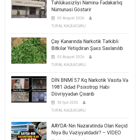
Təhlükəsizliyi Naminə Fədakarlıq
Nümunəsi Göstərir
05 Avqust 2026
TURAL KƏLBƏCƏRLİ
Çay Kənarında Narkotik Tərkibli
Bitkilər Yetişdirən Şəxs Saxlanılıb
03 Avqust 2026
TURAL KƏLBƏCƏRLİ
DİN BNMİ 57 Kq Narkotik Vasitə Və
1981 Ədəd Psixotrop Həbi
Dövriyyədən Çıxarıb
30 İyul 2026
TURAL KƏLBƏCƏRLİ
AAYDA-Nın Nəzarətində Olan Keçid
Niyə Bu Vəziyyətdədir? – VİDEO