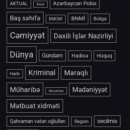
Azərbaycan Polisi
AKTUAL
Asiya
Baş səhifə
BNMİ
Bölgə
BMCMİ
Cəmiyyət
Daxili İşlər Nazirliyi
Dünya
Gündəm
Hadisə
Hüquq
Kriminal
Maraqlı
Hərbi
Müharibə
Mədəniyyət
Müsahibə
Mətbuat xidməti
secilmis
Qəhraman vətən oğlulları
Region