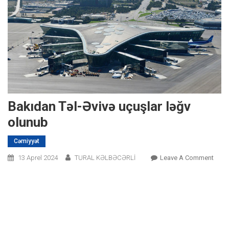
Bakıdan Təl-Əvivə uçuşlar ləğv
olunub
Cəmiyyət
On
13 Aprel 2024
TURAL KƏLBƏCƏRLİ
Leave A Comment
Bakı
Təl-
Əvivə
Uçuş
Ləğv
Olun