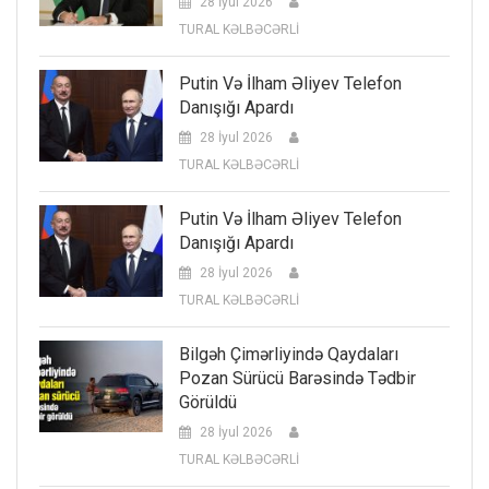
28 İyul 2026
TURAL KƏLBƏCƏRLİ
Putin Və İlham Əliyev Telefon
Danışığı Apardı
28 İyul 2026
TURAL KƏLBƏCƏRLİ
Putin Və İlham Əliyev Telefon
Danışığı Apardı
28 İyul 2026
TURAL KƏLBƏCƏRLİ
Bilgəh Çimərliyində Qaydaları
Pozan Sürücü Barəsində Tədbir
Görüldü
28 İyul 2026
TURAL KƏLBƏCƏRLİ