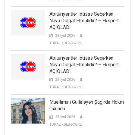
Abituriyentlər Ixtisas Seçərkən
Nəyə Diqqət Etməlidir? – Ekspert
AÇIQLADI
28 İyul 2026
TURAL KƏLBƏCƏRLİ
Abituriyentlər Ixtisas Seçərkən
Nəyə Diqqət Etməlidir? – Ekspert
AÇIQLADI
28 İyul 2026
TURAL KƏLBƏCƏRLİ
Müəllimini Güllələyən Şagirdə Hökm
Oxundu
28 İyul 2026
TURAL KƏLBƏCƏRLİ