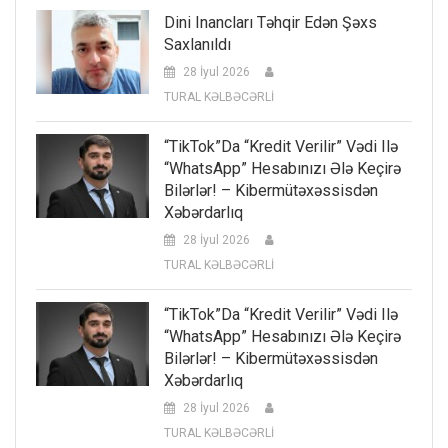
Dini Inancları Təhqir Edən Şəxs
Saxlanıldı
28 İyul 2026
TURAL KƏLBƏCƏRLİ
“TikTok”da “kredit Verilir” Vədi Ilə
“WhatsApp” Hesabınızı Ələ Keçirə
Bilərlər! – Kibermütəxəssisdən
Xəbərdarlıq
28 İyul 2026
TURAL KƏLBƏCƏRLİ
“TikTok”da “kredit Verilir” Vədi Ilə
“WhatsApp” Hesabınızı Ələ Keçirə
Bilərlər! – Kibermütəxəssisdən
Xəbərdarlıq
28 İyul 2026
TURAL KƏLBƏCƏRLİ