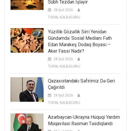
Sübh Tezdən Işləyir
28 İyul 2026
TURAL KƏLBƏCƏRLİ
Yüzillik Gözəllik Sirri Yenidən
Gündəmdə: Sosial Medianı Fəth
Edən Mərakeş Dodaq Boyası –
Aker Fassi Nədir?
28 İyul 2026
TURAL KƏLBƏCƏRLİ
Qazaxıstandakı Səfirimiz Də Geri
Çağırıldı
28 İyul 2026
TURAL KƏLBƏCƏRLİ
Azərbaycan-Ukrayna Hüquqi Yardım
Müqaviləsi Rəsmən Təsdiqləndi