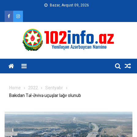
Skip
Bazar, Avqust 09, 2026
to
content
Home
2022
Sentyabr
Bakıdan Təl-Əvivə uçuşlar ləğv olunub