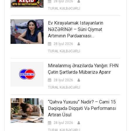
28 İyul 2026
TURAL KƏLBƏCƏRLİ
Ev Kirayələmək Istəyənlərin
NƏZƏRİNƏ! – Süni Qiymət
Artımının Pərdəarxası…
28 İyul 2026
TURAL KƏLBƏCƏRLİ
Minalanmış Ərazilərdə Yanğın: FHN
Çətin Şərtlərdə Mübarizə Aparır
28 İyul 2026
TURAL KƏLBƏCƏRLİ
“Qəhvə Yuxusu” Nədir? – Cəmi 15
Dəqiqədə Diqqəti Və Performansı
Artıran Üsul
28 İyul 2026
TURAL KƏLBƏCƏRLİ