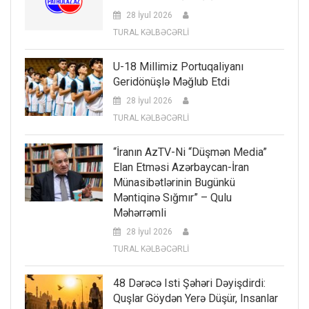
28 İyul 2026
TURAL KƏLBƏCƏRLİ
U-18 Millimiz Portuqaliyanı
Geridönüşlə Məğlub Etdi
28 İyul 2026
TURAL KƏLBƏCƏRLİ
“İranın AzTV-Ni “düşmən Media”
Elan Etməsi Azərbaycan-İran
Münasibətlərinin Bugünkü
Məntiqinə Sığmır” – Qulu
Məhərrəmli
28 İyul 2026
TURAL KƏLBƏCƏRLİ
48 Dərəcə Isti Şəhəri Dəyişdirdi:
Quşlar Göydən Yerə Düşür, Insanlar