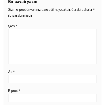
Bir cavab yazın
Sizin e-poçt ünvanınız dərc edilməyəcəkdir.
Gərəkli sahələr
*
ilə işarələnmişdir
Şərh
*
Ad
*
E-poçt
*