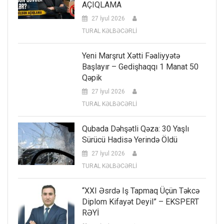
AÇIQLAMA
27 İyul 2026
TURAL KƏLBƏCƏRLİ
Yeni Marşrut Xətti Fəaliyyətə
Başlayır – Gedişhaqqı 1 Manat 50
Qəpik
27 İyul 2026
TURAL KƏLBƏCƏRLİ
Qubada Dəhşətli Qəza: 30 Yaşlı
Sürücü Hadisə Yerində Öldü
27 İyul 2026
TURAL KƏLBƏCƏRLİ
“XXI Əsrdə Iş Tapmaq Üçün Təkcə
Diplom Kifayət Deyil” – EKSPERT
RƏYİ