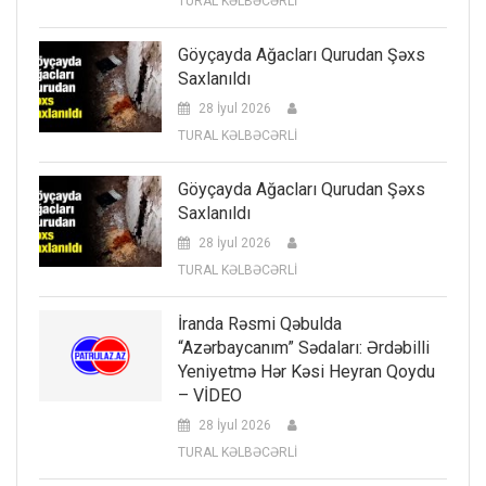
TURAL KƏLBƏCƏRLİ
Göyçayda Ağacları Qurudan Şəxs
Saxlanıldı
28 İyul 2026
TURAL KƏLBƏCƏRLİ
Göyçayda Ağacları Qurudan Şəxs
Saxlanıldı
28 İyul 2026
TURAL KƏLBƏCƏRLİ
İranda Rəsmi Qəbulda
“Azərbaycanım” Sədaları: Ərdəbilli
Yeniyetmə Hər Kəsi Heyran Qoydu
– VİDEO
28 İyul 2026
TURAL KƏLBƏCƏRLİ