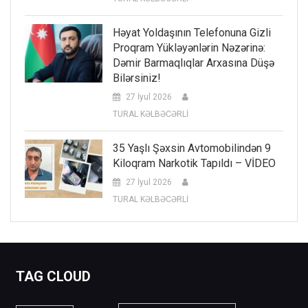
Həyat Yoldaşının Telefonuna Gizli
Proqram Yükləyənlərin Nəzərinə:
Dəmir Barmaqlıqlar Arxasına Düşə
Bilərsiniz!
27 İyul 2026
TURAL KƏLBƏCƏRLİ
35 Yaşlı Şəxsin Avtomobilindən 9
Kiloqram Narkotik Tapıldı – VİDEO
27 İyul 2026
TURAL KƏLBƏCƏRLİ
TAG CLOUD