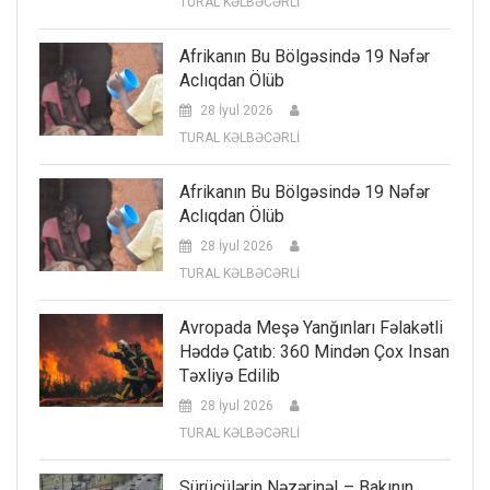
TURAL KƏLBƏCƏRLİ
Afrikanın Bu Bölgəsində 19 Nəfər
Aclıqdan Ölüb
28 İyul 2026
TURAL KƏLBƏCƏRLİ
Afrikanın Bu Bölgəsində 19 Nəfər
Aclıqdan Ölüb
28 İyul 2026
TURAL KƏLBƏCƏRLİ
Avropada Meşə Yanğınları Fəlakətli
Həddə Çatıb: 360 Mindən Çox Insan
Təxliyə Edilib
28 İyul 2026
TURAL KƏLBƏCƏRLİ
Sürücülərin Nəzərinə! – Bakının