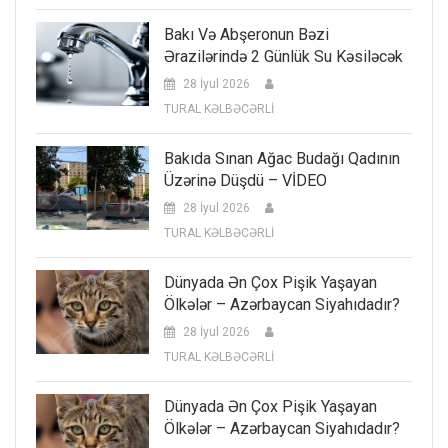
Bakı Və Abşeronun Bəzi
Ərazilərində 2 Günlük Su Kəsiləcək
28 İyul 2026
TURAL KƏLBƏCƏRLİ
Bakıda Sınan Ağac Budağı Qadının
Üzərinə Düşdü – VİDEO
28 İyul 2026
TURAL KƏLBƏCƏRLİ
Dünyada Ən Çox Pişik Yaşayan
Ölkələr – Azərbaycan Siyahıdadır?
28 İyul 2026
TURAL KƏLBƏCƏRLİ
Dünyada Ən Çox Pişik Yaşayan
Ölkələr – Azərbaycan Siyahıdadır?