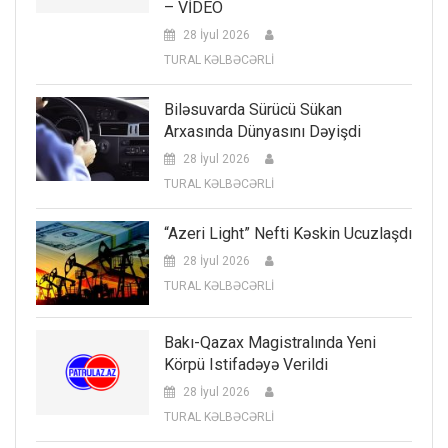
– VİDEO
28 İyul 2026
TURAL KƏLBƏCƏRLİ
Biləsuvarda Sürücü Sükan
Arxasında Dünyasını Dəyişdi
28 İyul 2026
TURAL KƏLBƏCƏRLİ
“Azeri Light” Nefti Kəskin Ucuzlaşdı
28 İyul 2026
TURAL KƏLBƏCƏRLİ
Bakı-Qazax Magistralında Yeni
Körpü Istifadəyə Verildi
28 İyul 2026
TURAL KƏLBƏCƏRLİ