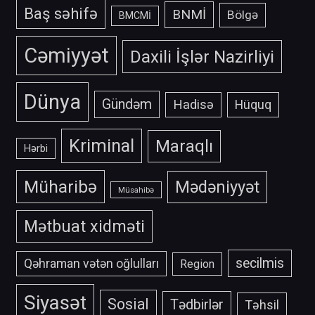
Baş səhifə
BNMİ
Bölgə
BMCMİ
Cəmiyyət
Daxili İşlər Nazirliyi
Dünya
Gündəm
Hadisə
Hüquq
Kriminal
Maraqlı
Hərbi
Müharibə
Mədəniyyət
Müsahibə
Mətbuat xidməti
secilmis
Qəhraman vətən oğlulları
Region
Siyasət
Sosial
Tədbirlər
Təhsil