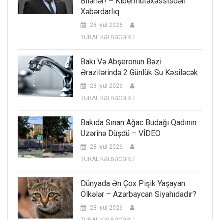
Bilərlər! – Kibermütəxəssisdən
Xəbərdarlıq
28 İyul 2026
TURAL KƏLBƏCƏRLİ
Bakı Və Abşeronun Bəzi
Ərazilərində 2 Günlük Su Kəsiləcək
28 İyul 2026
TURAL KƏLBƏCƏRLİ
Bakıda Sınan Ağac Budağı Qadının
Üzərinə Düşdü – VİDEO
28 İyul 2026
TURAL KƏLBƏCƏRLİ
Dünyada Ən Çox Pişik Yaşayan
Ölkələr – Azərbaycan Siyahıdadır?
28 İyul 2026
TURAL KƏLBƏCƏRLİ