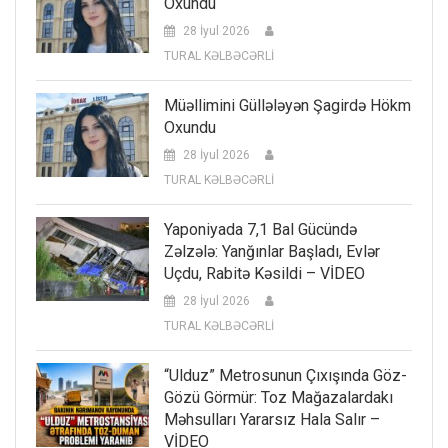
Oxundu
28 İyul 2026
TURAL KƏLBƏCƏRLİ
Müəllimini Güllələyən Şagirdə Hökm
Oxundu
28 İyul 2026
TURAL KƏLBƏCƏRLİ
Yaponiyada 7,1 Bal Gücündə
Zəlzələ: Yanğınlar Başladı, Evlər
Uçdu, Rabitə Kəsildi – VİDEO
28 İyul 2026
TURAL KƏLBƏCƏRLİ
“Ulduz” Metrosunun Çıxışında Göz-
Gözü Görmür: Toz Mağazalardakı
Məhsulları Yararsız Hala Salır –
VİDEO