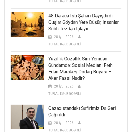
TURAL KƏLBƏCƏRLİ
48 Dərəcə Isti Şəhəri Dəyişdirdi:
Quşlar Göydən Yerə Düşür, Insanlar
Sübh Tezdən Işləyir
28 İyul 2026
TURAL KƏLBƏCƏRLİ
Yüzillik Gözəllik Sirri Yenidən
Gündəmdə: Sosial Medianı Fəth
Edən Mərakeş Dodaq Boyası –
Aker Fassi Nədir?
28 İyul 2026
TURAL KƏLBƏCƏRLİ
Qazaxıstandakı Səfirimiz Də Geri
Çağırıldı
28 İyul 2026
TURAL KƏLBƏCƏRLİ