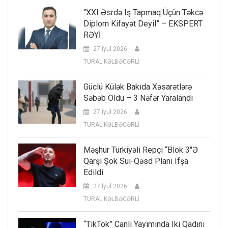
“XXI Əsrdə Iş Tapmaq Üçün Təkcə
Diplom Kifayət Deyil” – EKSPERT
RƏYİ
27 İyul 2026
TURAL KƏLBƏCƏRLİ
Güclü Külək Bakıda Xəsarətlərə
Səbəb Oldu – 3 Nəfər Yaralandı
27 İyul 2026
TURAL KƏLBƏCƏRLİ
Məşhur Türkiyəli Repçi “Blok 3″ə
Qarşı Şok Sui-Qəsd Planı Ifşa
Edildi
27 İyul 2026
TURAL KƏLBƏCƏRLİ
“TikTok” Canlı Yayımında Iki Qadını