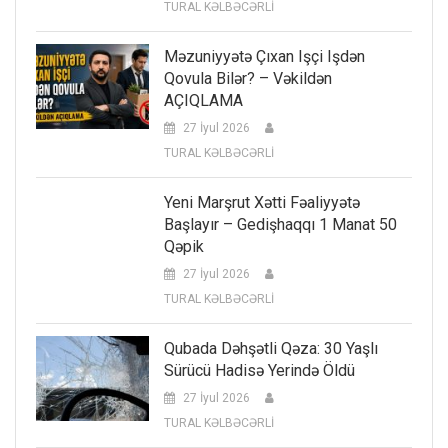
TURAL KƏLBƏCƏRLİ
Məzuniyyətə Çıxan Işçi Işdən
Qovula Bilər? – Vəkildən
AÇIQLAMA
27 İyul 2026
TURAL KƏLBƏCƏRLİ
Yeni Marşrut Xətti Fəaliyyətə
Başlayır – Gedişhaqqı 1 Manat 50
Qəpik
27 İyul 2026
TURAL KƏLBƏCƏRLİ
Qubada Dəhşətli Qəza: 30 Yaşlı
Sürücü Hadisə Yerində Öldü
27 İyul 2026
TURAL KƏLBƏCƏRLİ