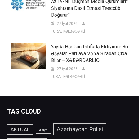
AzTV-Ni “düşmən Media Qurumları”
Siyahısına Daxil Etməsi Təəccüb
Doğurur”
27 İyul 2026
TURAL KƏLBƏCƏRLİ
Yayda Hər Gün Istifadə Etdiyimiz Bu
Əşyalar Partlaya Və Ya Sıradan Çıxa
Bilər – XƏBƏRDARLIQ
27 İyul 2026
TURAL KƏLBƏCƏRLİ
TAG CLOUD
Azərbaycan Polisi
AKTUAL
Asiya