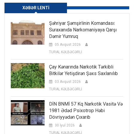
XƏBƏR LENTI
Şəhriyar Şəmşirlinin Komandası:
Suraxanıda Narkomaniyaya Qarşı
Dəmir Yumruq
05 Avqust 2026
TURAL KƏLBƏCƏRLİ
Çay Kənarında Narkotik Tərkibli
Bitkilər Yetişdirən Şəxs Saxlanılıb
03 Avqust 2026
TURAL KƏLBƏCƏRLİ
DİN BNMİ 57 Kq Narkotik Vasitə Və
1981 Ədəd Psixotrop Həbi
Dövriyyədən Çıxarıb
30 İyul 2026
TURAL KƏLBƏCƏRLİ