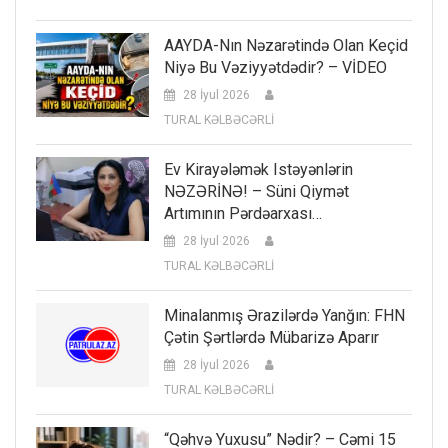
AAYDA-Nın Nəzarətində Olan Keçid
Niyə Bu Vəziyyətdədir? – VİDEO
28 İyul 2026
TURAL KƏLBƏCƏRLİ
Ev Kirayələmək Istəyənlərin
NƏZƏRİNƏ! – Süni Qiymət
Artımının Pərdəarxası…
28 İyul 2026
TURAL KƏLBƏCƏRLİ
Minalanmış Ərazilərdə Yanğın: FHN
Çətin Şərtlərdə Mübarizə Aparır
28 İyul 2026
TURAL KƏLBƏCƏRLİ
“Qəhvə Yuxusu” Nədir? – Cəmi 15