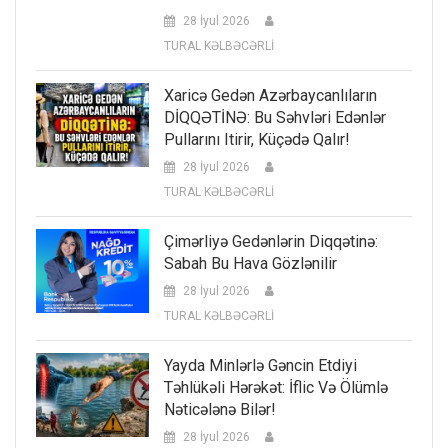
28 İyul 2026
TURAL KƏLBƏCƏRLİ
Xaricə Gedən Azərbaycanlıların
DİQQƏTİNƏ: Bu Səhvləri Edənlər
Pullarını Itirir, Küçədə Qalır!
28 İyul 2026
TURAL KƏLBƏCƏRLİ
Çimərliyə Gedənlərin Diqqətinə:
Sabah Bu Hava Gözlənilir
28 İyul 2026
TURAL KƏLBƏCƏRLİ
Yayda Minlərlə Gəncin Etdiyi
Təhlükəli Hərəkət: İflic Və Ölümlə
Nəticələnə Bilər!
28 İyul 2026