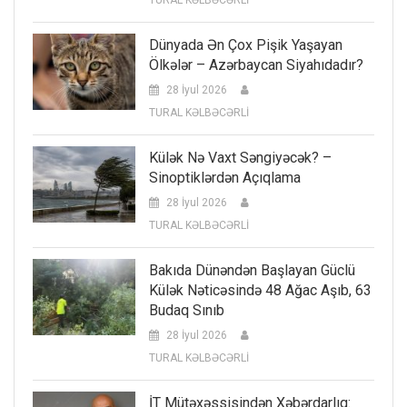
Dünyada Ən Çox Pişik Yaşayan
Ölkələr – Azərbaycan Siyahıdadır?
28 İyul 2026
TURAL KƏLBƏCƏRLİ
Külək Nə Vaxt Səngiyəcək? –
Sinoptiklərdən Açıqlama
28 İyul 2026
TURAL KƏLBƏCƏRLİ
Bakıda Dünəndən Başlayan Güclü
Külək Nəticəsində 48 Ağac Aşıb, 63
Budaq Sınıb
28 İyul 2026
TURAL KƏLBƏCƏRLİ
İT Mütəxəssisindən Xəbərdarlıq: