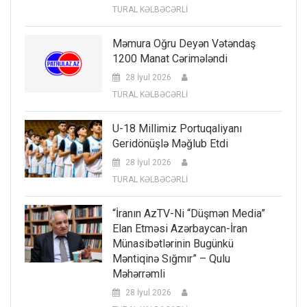
TURAL KƏLBƏCƏRLİ
Məmura Oğru Deyən Vətəndaş
1200 Manat Cərimələndi
28 İyul 2026
TURAL KƏLBƏCƏRLİ
U-18 Millimiz Portuqaliyanı
Geridönüşlə Məğlub Etdi
28 İyul 2026
TURAL KƏLBƏCƏRLİ
“İranın AzTV-Ni “düşmən Media”
Elan Etməsi Azərbaycan-İran
Münasibətlərinin Bugünkü
Məntiqinə Sığmır” – Qulu
Məhərrəmli
28 İyul 2026