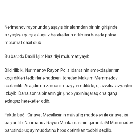
Qarşı
Əxla
Hərək
Edən
Nərimanov rayonunda yaşayış binalarından birinin girişində
Şəxs
azyaşlıya qarşı əxlaqsız hərəkətlərin edilməsi barədə polisə
Saxla
məlumat daxil olub.
–
VİDE
Bu barədə Daxili İşlər Nazirliyi məlumat yayıb.
Bildirilib ki, Nərimanov Rayon Polis İdarəsinin əməkdaşlarının
keçirdikləri tədbirlərlə hadisəni törədən Maksim Məmmədov
saxlanılıb. Araşdırma zamanı müəyyən edilib ki, o, əvvəlcə azyaşlını
izləyib. Daha sonra binanın girişində yaxınlaşaraq ona qarşı
əxlaqsız hərəkətlər edib.
Faktla bağlı Cinayət Məcəlləsinin müvafiq maddələri ilə cinayət işi
başlanılıb. Nərimanov Rayon Məhkəməsinin qərarı ilə M.Məmmədov
barəsində üç ay müddətinə həbs qətimkan tədbiri seçilib.