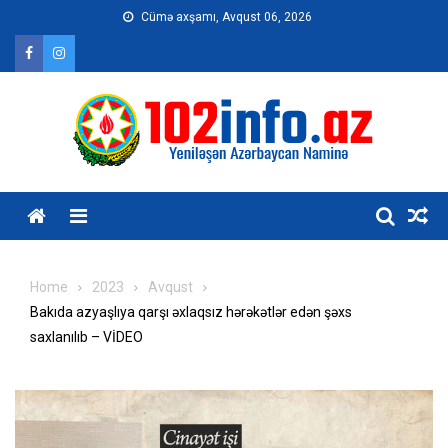
Skip
Cümə axşamı, Avqust 06, 2026
to
content
Home
2023
Avqust
Bakıda azyaşlıya qarşı əxlaqsız hərəkətlər edən şəxs
saxlanılıb – VİDEO