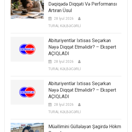
Dəqiqədə Diqqəti Və Performansı
Artıran Üsul
28 İyul 2026
TURAL KƏLBƏCƏRLİ
Abituriyentlər Ixtisas Seçərkən
Nəyə Diqqət Etməlidir? – Ekspert
AÇIQLADI
28 İyul 2026
TURAL KƏLBƏCƏRLİ
Abituriyentlər Ixtisas Seçərkən
Nəyə Diqqət Etməlidir? – Ekspert
AÇIQLADI
28 İyul 2026
TURAL KƏLBƏCƏRLİ
Müəllimini Güllələyən Şagirdə Hökm