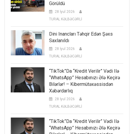
Görüldü
28 İyul 2026
TURAL KƏLBƏCƏRLİ
Dini Inancları Təhqir Edən Şəxs
Saxlanıldı
28 İyul 2026
TURAL KƏLBƏCƏRLİ
“TikTok”da “kredit Verilir” Vədi Ilə
“WhatsApp” Hesabınızı Ələ Keçirə
Bilərlər! – Kibermütəxəssisdən
Xəbərdarlıq
28 İyul 2026
TURAL KƏLBƏCƏRLİ
“TikTok”da “kredit Verilir” Vədi Ilə
“WhatsApp” Hesabınızı Ələ Keçirə