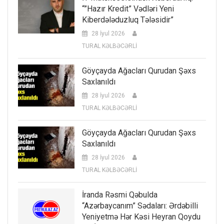
“”Hazır Kredit” Vədləri Yeni
Kiberdələduzluq Tələsidir”
28 İyul 2026
TURAL KƏLBƏCƏRLİ
Göyçayda Ağacları Qurudan Şəxs
Saxlanıldı
28 İyul 2026
TURAL KƏLBƏCƏRLİ
Göyçayda Ağacları Qurudan Şəxs
Saxlanıldı
28 İyul 2026
TURAL KƏLBƏCƏRLİ
İranda Rəsmi Qəbulda
“Azərbaycanım” Sədaları: Ərdəbilli
Yeniyetmə Hər Kəsi Heyran Qoydu