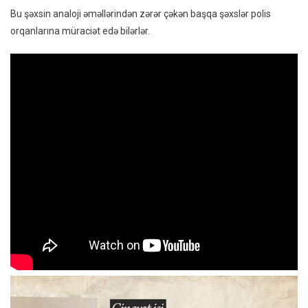
Bu şəxsin analoji əməllərindən zərər çəkən başqa şəxslər polis
orqanlarına müraciət edə bilərlər.