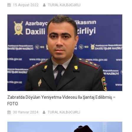
15 Avqust 2022
TURAL KƏLBƏCƏRLİ
Zabratda Döyülən Yeniyetmə Videosu Ilə Şantaj Edilibmiş –
FOTO
30 Yanvar 2024
TURAL KƏLBƏCƏRLİ