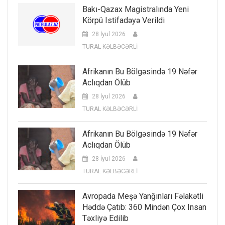
Bakı-Qazax Magistralında Yeni
Körpü Istifadəyə Verildi
28 İyul 2026
TURAL KƏLBƏCƏRLİ
Afrikanın Bu Bölgəsində 19 Nəfər
Aclıqdan Ölüb
28 İyul 2026
TURAL KƏLBƏCƏRLİ
Afrikanın Bu Bölgəsində 19 Nəfər
Aclıqdan Ölüb
28 İyul 2026
TURAL KƏLBƏCƏRLİ
Avropada Meşə Yanğınları Fəlakətli
Həddə Çatıb: 360 Mindən Çox Insan
Təxliyə Edilib