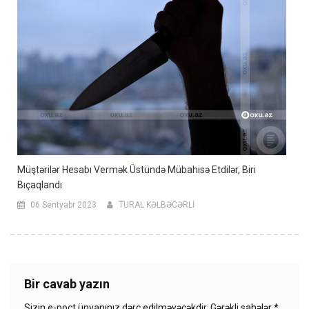
Müştərilər Hesabı Vermək Üstündə Mübahisə Etdilər, Biri
Bıçaqlandı
06 Sentyabr 2023
TURAL KƏLBƏCƏRLİ
Bir cavab yazın
Sizin e-poçt ünvanınız dərc edilməyəcəkdir.
Gərəkli sahələr
*