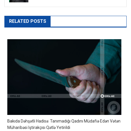
RELATED POSTS
Bakıda Dəhşətli Hadisə: Tanımadığı Qadını Müdafiə Edən Vətən
Müharibəsi Iştirakçısı Qətlə Yetirildi