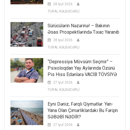
28 İyul 2026
TURAL KƏLBƏCƏRLİ
Sürücülərin Nəzərinə! – Bakının
Əsas Prospektlərində Tıxac Yaranıb
28 İyul 2026
TURAL KƏLBƏCƏRLİ
“Depressiya Mövsüm Seçmir” –
Psixoloqdan Yay Aylarında Özünü
Pis Hiss Edənlərə VACİB TÖVSİYƏ
27 İyul 2026
TURAL KƏLBƏCƏRLİ
Eyni Dəniz, Fərqli Qiymətlər: Yan-
Yana Olan Çimərliklərdəki Bu Fərqin
SƏBƏBİ NƏDİR?
27 İyul 2026