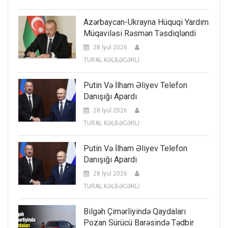
Azərbaycan-Ukrayna Hüquqi Yardım
Müqaviləsi Rəsmən Təsdiqləndi
28 İyul 2026
TURAL KƏLBƏCƏRLİ
Putin Və İlham Əliyev Telefon
Danışığı Apardı
28 İyul 2026
TURAL KƏLBƏCƏRLİ
Putin Və İlham Əliyev Telefon
Danışığı Apardı
28 İyul 2026
TURAL KƏLBƏCƏRLİ
Bilgəh Çimərliyində Qaydaları
Pozan Sürücü Barəsində Tədbir