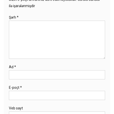
ilə işarələnmişdir
Şərh
*
Ad
*
E-poçt
*
Veb sayt