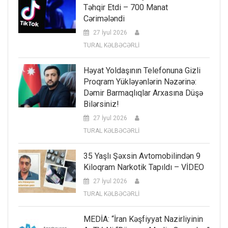
Təhqir Etdi – 700 Manat
Cərimələndi
27 İyul 2026
TURAL KƏLBƏCƏRLİ
Həyat Yoldaşının Telefonuna Gizli
Proqram Yükləyənlərin Nəzərinə:
Dəmir Barmaqlıqlar Arxasına Düşə
Bilərsiniz!
27 İyul 2026
TURAL KƏLBƏCƏRLİ
35 Yaşlı Şəxsin Avtomobilindən 9
Kiloqram Narkotik Tapıldı – VİDEO
27 İyul 2026
TURAL KƏLBƏCƏRLİ
MEDİA: “İran Kəşfiyyat Nazirliyinin