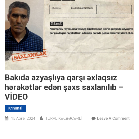
Bakıda azyaşlıya qarşı əxlaqsız
hərəkətlər edən şəxs saxlanılıb –
VİDEO
Kriminal
On
15 Aprel 2024
TURAL KƏLBƏCƏRLİ
Leave A Comment
Bakı
Azyaş