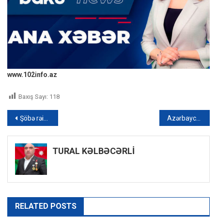
www.102info.az
Baxış Sayı:
118
Yazı
Şöbə rəisi dövlətin ayırdığı pulları öz yaxın adamlarının adına olan şirkətlərə köçürüb: CİNAYƏT İŞİ
Azərbaycanlı Mərakeşin ən yüksək zirvəsini fəth edib – FOTO
naviqasiyası
TURAL KƏLBƏCƏRLİ
RELATED POSTS