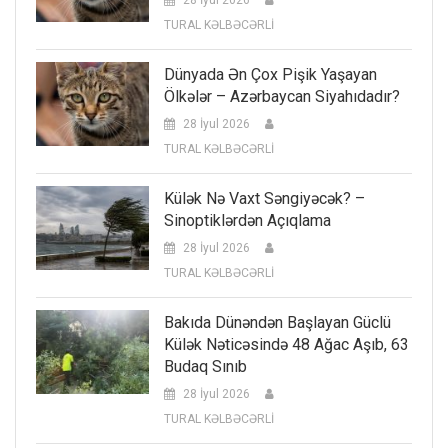
TURAL KƏLBƏCƏRLİ
Dünyada Ən Çox Pişik Yaşayan
Ölkələr – Azərbaycan Siyahıdadır?
28 İyul 2026
TURAL KƏLBƏCƏRLİ
Külək Nə Vaxt Səngiyəcək? –
Sinoptiklərdən Açıqlama
28 İyul 2026
TURAL KƏLBƏCƏRLİ
Bakıda Dünəndən Başlayan Güclü
Külək Nəticəsində 48 Ağac Aşıb, 63
Budaq Sınıb
28 İyul 2026
TURAL KƏLBƏCƏRLİ