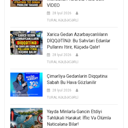
VİDEO
28 İyul 2026
TURAL KƏLBƏCƏRLİ
Xaricə Gedən Azərbaycanlıların
DİQQƏTİNƏ: Bu Səhvləri Edənlər
Pullarını Itirir, Küçədə Qalır!
28 İyul 2026
TURAL KƏLBƏCƏRLİ
Çimərliyə Gedənlərin Diqqətinə:
Sabah Bu Hava Gözlənilir
28 İyul 2026
TURAL KƏLBƏCƏRLİ
Yayda Minlərlə Gəncin Etdiyi
Təhlükəli Hərəkət: İflic Və Ölümlə
Nəticələnə Bilər!