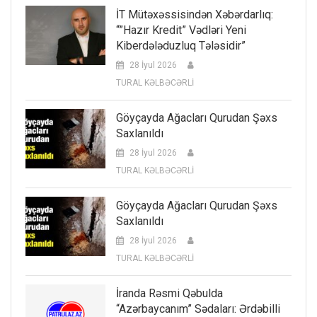
İT Mütəxəssisindən Xəbərdarlıq:
“”Hazır Kredit” Vədləri Yeni
Kiberdələduzluq Tələsidir”
28 İyul 2026
TURAL KƏLBƏCƏRLİ
Göyçayda Ağacları Qurudan Şəxs
Saxlanıldı
28 İyul 2026
TURAL KƏLBƏCƏRLİ
Göyçayda Ağacları Qurudan Şəxs
Saxlanıldı
28 İyul 2026
TURAL KƏLBƏCƏRLİ
İranda Rəsmi Qəbulda
“Azərbaycanım” Sədaları: Ərdəbilli