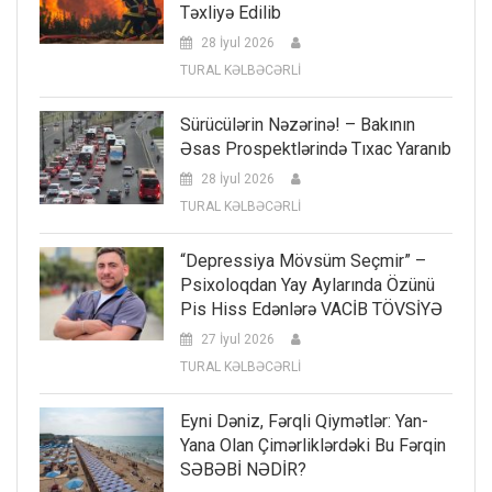
Təxliyə Edilib
28 İyul 2026
TURAL KƏLBƏCƏRLİ
Sürücülərin Nəzərinə! – Bakının
Əsas Prospektlərində Tıxac Yaranıb
28 İyul 2026
TURAL KƏLBƏCƏRLİ
“Depressiya Mövsüm Seçmir” –
Psixoloqdan Yay Aylarında Özünü
Pis Hiss Edənlərə VACİB TÖVSİYƏ
27 İyul 2026
TURAL KƏLBƏCƏRLİ
Eyni Dəniz, Fərqli Qiymətlər: Yan-
Yana Olan Çimərliklərdəki Bu Fərqin
SƏBƏBİ NƏDİR?