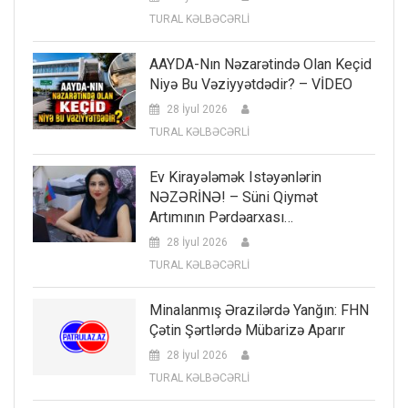
TURAL KƏLBƏCƏRLİ
AAYDA-Nın Nəzarətində Olan Keçid
Niyə Bu Vəziyyətdədir? – VİDEO
28 İyul 2026
TURAL KƏLBƏCƏRLİ
Ev Kirayələmək Istəyənlərin
NƏZƏRİNƏ! – Süni Qiymət
Artımının Pərdəarxası…
28 İyul 2026
TURAL KƏLBƏCƏRLİ
Minalanmış Ərazilərdə Yanğın: FHN
Çətin Şərtlərdə Mübarizə Aparır
28 İyul 2026
TURAL KƏLBƏCƏRLİ