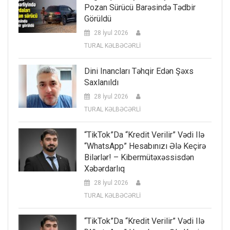
Pozan Sürücü Barəsində Tədbir
Görüldü
28 İyul 2026
TURAL KƏLBƏCƏRLİ
Dini Inancları Təhqir Edən Şəxs
Saxlanıldı
28 İyul 2026
TURAL KƏLBƏCƏRLİ
“TikTok”da “kredit Verilir” Vədi Ilə
“WhatsApp” Hesabınızı Ələ Keçirə
Bilərlər! – Kibermütəxəssisdən
Xəbərdarlıq
28 İyul 2026
TURAL KƏLBƏCƏRLİ
“TikTok”da “kredit Verilir” Vədi Ilə