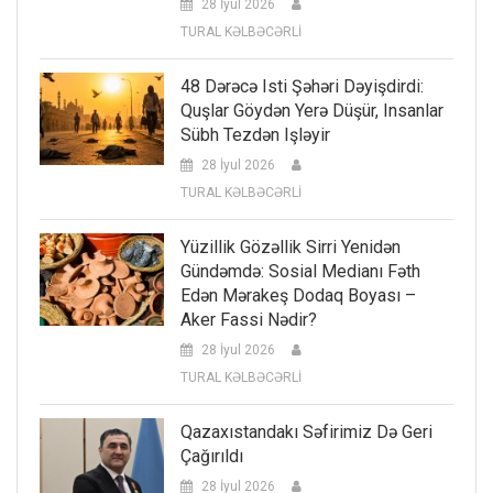
28 İyul 2026
TURAL KƏLBƏCƏRLİ
48 Dərəcə Isti Şəhəri Dəyişdirdi:
Quşlar Göydən Yerə Düşür, Insanlar
Sübh Tezdən Işləyir
28 İyul 2026
TURAL KƏLBƏCƏRLİ
Yüzillik Gözəllik Sirri Yenidən
Gündəmdə: Sosial Medianı Fəth
Edən Mərakeş Dodaq Boyası –
Aker Fassi Nədir?
28 İyul 2026
TURAL KƏLBƏCƏRLİ
Qazaxıstandakı Səfirimiz Də Geri
Çağırıldı
28 İyul 2026