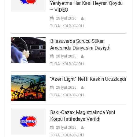
Yeniyetmə Hər Kəsi Heyran Qoydu
– VİDEO
28 İyul 2026
TURAL KƏLBƏCƏRLİ
Biləsuvarda Sürücü Sükan
Arxasında Dünyasını Dəyişdi
28 İyul 2026
TURAL KƏLBƏCƏRLİ
“Azeri Light” Nefti Kəskin Ucuzlaşdı
28 İyul 2026
TURAL KƏLBƏCƏRLİ
Bakı-Qazax Magistralında Yeni
Körpü Istifadəyə Verildi
28 İyul 2026
TURAL KƏLBƏCƏRLİ