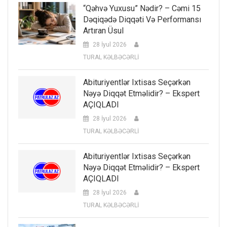
“Qəhvə Yuxusu” Nədir? – Cəmi 15
Dəqiqədə Diqqəti Və Performansı
Artıran Üsul
28 İyul 2026
TURAL KƏLBƏCƏRLİ
Abituriyentlər Ixtisas Seçərkən
Nəyə Diqqət Etməlidir? – Ekspert
AÇIQLADI
28 İyul 2026
TURAL KƏLBƏCƏRLİ
Abituriyentlər Ixtisas Seçərkən
Nəyə Diqqət Etməlidir? – Ekspert
AÇIQLADI
28 İyul 2026
TURAL KƏLBƏCƏRLİ