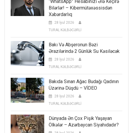
“WhatsApp” Hesabınızı Ələ Keçirə
Bilərlər! – Kibermütəxəssisdən
Xəbərdarlıq
28 İyul 2026
TURAL KƏLBƏCƏRLİ
Bakı Və Abşeronun Bəzi
Ərazilərində 2 Günlük Su Kəsiləcək
28 İyul 2026
TURAL KƏLBƏCƏRLİ
Bakıda Sınan Ağac Budağı Qadının
Üzərinə Düşdü – VİDEO
28 İyul 2026
TURAL KƏLBƏCƏRLİ
Dünyada Ən Çox Pişik Yaşayan
Ölkələr – Azərbaycan Siyahıdadır?
28 İyul 2026