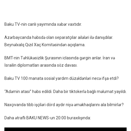
Separ
Ailələ
Ilə
Baku TV-nin canlı yayımında xəbər vaxtıdır.
Danış
–
Azərbaycanda həbsdə olan separatçılar ailələri ilə danışdılar.
Xəbər
Beynəlxalq Qızıl Xaç Komitəsindən açıqlama.
20:00
Buraxı
BMT-nin Təhlükəsizlik Şurasının iclasında gərgin anlar. İran və
İsrailin diplomatları arasında söz davası.
Baku TV 100 manata sosial yardım düzəldənləri necə ifşa etdi?
“Adəmin atası” həbs edildi. Daha bir tiktokerlə bağlı məlumat yayıldı.
Naxçıvanda tibb işçiləri dörd aydır niyə əməkhaqlarını ala bilmirlər?
Daha ətraflı BAKU NEWS-un 20:00 buraxılışında: