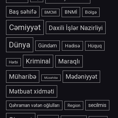
Baş səhifə
BNMİ
Bölgə
BMCMİ
Cəmiyyət
Daxili İşlər Nazirliyi
Dünya
Gündəm
Hadisə
Hüquq
Kriminal
Maraqlı
Hərbi
Müharibə
Mədəniyyət
Müsahibə
Mətbuat xidməti
secilmis
Qəhraman vətən oğlulları
Region