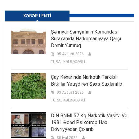
XƏBƏR LENTI
Şəhriyar Şəmşirlinin Komandası:
Suraxanıda Narkomaniyaya Qarşı
Dəmir Yumruq
05 Avqust 2026
TURAL KƏLBƏCƏRLİ
Çay Kənarında Narkotik Tərkibli
Bitkilər Yetişdirən Şəxs Saxlanılıb
03 Avqust 2026
TURAL KƏLBƏCƏRLİ
DİN BNMİ 57 Kq Narkotik Vasitə Və
1981 Ədəd Psixotrop Həbi
Dövriyyədən Çıxarıb
30 İyul 2026