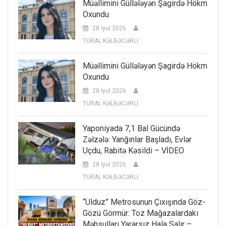
Müəllimini Güllələyən Şagirdə Hökm
Oxundu
28 İyul 2026
TURAL KƏLBƏCƏRLİ
Müəllimini Güllələyən Şagirdə Hökm
Oxundu
28 İyul 2026
TURAL KƏLBƏCƏRLİ
Yaponiyada 7,1 Bal Gücündə
Zəlzələ: Yanğınlar Başladı, Evlər
Uçdu, Rabitə Kəsildi – VİDEO
28 İyul 2026
TURAL KƏLBƏCƏRLİ
“Ulduz” Metrosunun Çıxışında Göz-
Gözü Görmür: Toz Mağazalardakı
Məhsulları Yararsız Hala Salır –