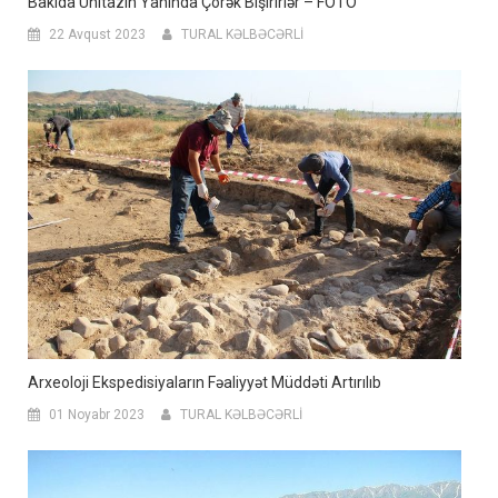
Bakıda Unitazın Yanında Çörək Bişirirlər – FOTO
22 Avqust 2023
TURAL KƏLBƏCƏRLİ
Arxeoloji Ekspedisiyaların Fəaliyyət Müddəti Artırılıb
01 Noyabr 2023
TURAL KƏLBƏCƏRLİ