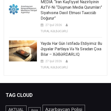
MEDİA: “İran Kəşfiyyat Nazirliyinin
AzTV-Ni “düşmən Media Qurumları”
Siyahısına Daxil Etməsi Təəccüb
Doğurur”
27 İyul 2026
TURAL KƏLBƏCƏRLİ
Yayda Hər Gün Istifadə Etdiyimiz Bu
Əşyalar Partlaya Və Ya Sıradan Çıxa
Bilər – XƏBƏRDARLIQ
27 İyul 2026
TURAL KƏLBƏCƏRLİ
TAG CLOUD
Azərbaycan Polisi
AKTUAL
Asiya