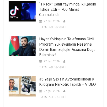
“TikTok” Canlı Yayımında Iki Qadını
Təhqir Etdi – 700 Manat
Cərimələndi
27 İyul 2026
TURAL KƏLBƏCƏRLİ
Həyat Yoldaşının Telefonuna Gizli
Proqram Yükləyənlərin Nəzərinə:
Dəmir Barmaqlıqlar Arxasına Düşə
Bilərsiniz!
27 İyul 2026
TURAL KƏLBƏCƏRLİ
35 Yaşlı Şəxsin Avtomobilindən 9
Kiloqram Narkotik Tapıldı – VİDEO
27 İyul 2026
TURAL KƏLBƏCƏRLİ