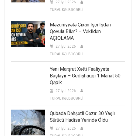
27 İyul 2026
TURAL KƏLBƏCƏRLİ
Məzuniyyətə Çıxan Işçi Işdən
Qovula Bilər? – Vəkildən
AÇIQLAMA
27 İyul 2026
TURAL KƏLBƏCƏRLİ
Yeni Marşrut Xətti Fəaliyyətə
Başlayır – Gedişhaqqı 1 Manat 50
Qəpik
27 İyul 2026
TURAL KƏLBƏCƏRLİ
Qubada Dəhşətli Qəza: 30 Yaşlı
Sürücü Hadisə Yerində Öldü
27 İyul 2026