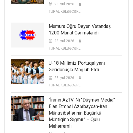
28 İyul 2026
TURAL KƏLBƏCƏRLİ
Məmura Oğru Deyən Vətəndaş
1200 Manat Cərimələndi
28 İyul 2026
TURAL KƏLBƏCƏRLİ
U-18 Millimiz Portuqaliyanı
Geridönüşlə Məğlub Etdi
28 İyul 2026
TURAL KƏLBƏCƏRLİ
“İranın AzTV-Ni “düşmən Media”
Elan Etməsi Azərbaycan-İran
Münasibətlərinin Bugünkü
Məntiqinə Sığmır” – Qulu
Məhərrəmli