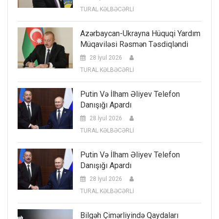
TURAL KƏLBƏCƏRLİ
Azərbaycan-Ukrayna Hüquqi Yardım
Müqaviləsi Rəsmən Təsdiqləndi
28 İyul 2026
TURAL KƏLBƏCƏRLİ
Putin Və İlham Əliyev Telefon
Danışığı Apardı
28 İyul 2026
TURAL KƏLBƏCƏRLİ
Putin Və İlham Əliyev Telefon
Danışığı Apardı
28 İyul 2026
TURAL KƏLBƏCƏRLİ
Bilgəh Çimərliyində Qaydaları