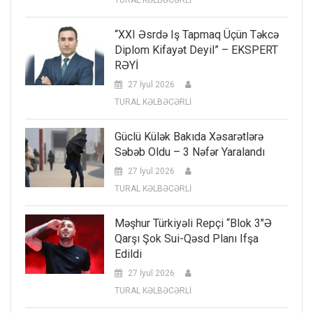
TURAL KƏLBƏCƏRLİ
“XXI Əsrdə Iş Tapmaq Üçün Təkcə
Diplom Kifayət Deyil” – EKSPERT
RƏYİ
27 İyul 2026
TURAL KƏLBƏCƏRLİ
Güclü Külək Bakıda Xəsarətlərə
Səbəb Oldu – 3 Nəfər Yaralandı
27 İyul 2026
TURAL KƏLBƏCƏRLİ
Məşhur Türkiyəli Repçi “Blok 3″ə
Qarşı Şok Sui-Qəsd Planı Ifşa
Edildi
27 İyul 2026
TURAL KƏLBƏCƏRLİ