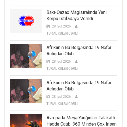
Bakı-Qazax Magistralında Yeni
Körpü Istifadəyə Verildi
28 İyul 2026
TURAL KƏLBƏCƏRLİ
Afrikanın Bu Bölgəsində 19 Nəfər
Aclıqdan Ölüb
28 İyul 2026
TURAL KƏLBƏCƏRLİ
Afrikanın Bu Bölgəsində 19 Nəfər
Aclıqdan Ölüb
28 İyul 2026
TURAL KƏLBƏCƏRLİ
Avropada Meşə Yanğınları Fəlakətli
Həddə Çatıb: 360 Mindən Çox Insan