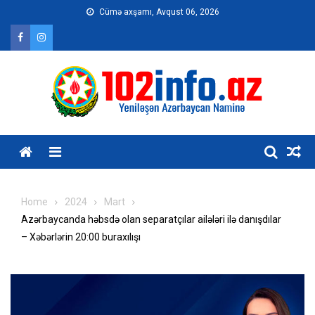
Skip
Cümə axşamı, Avqust 06, 2026
to
content
Home
2024
Mart
Azərbaycanda həbsdə olan separatçılar ailələri ilə danışdılar
– Xəbərlərin 20:00 buraxılışı