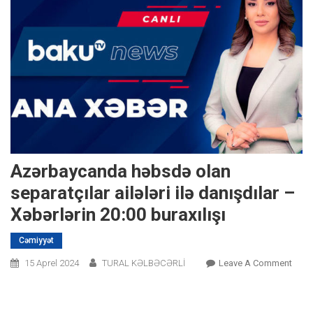
Azərbaycanda həbsdə olan
separatçılar ailələri ilə danışdılar –
Xəbərlərin 20:00 buraxılışı
Cəmiyyət
On
15 Aprel 2024
TURAL KƏLBƏCƏRLİ
Leave A Comment
Azər
Həbs
Olan