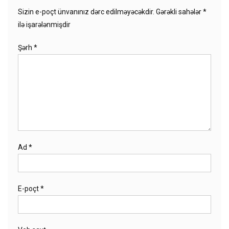
Sizin e-poçt ünvanınız dərc edilməyəcəkdir.
Gərəkli sahələr
*
ilə işarələnmişdir
Şərh
*
Ad
*
E-poçt
*