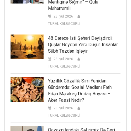
Məntiqinə Sığmır” – Qulu
Məhərrəmli
28 İyul 2026
TURAL KƏLBƏCƏRLİ
48 Dərəcə Isti Şəhəri Dəyişdirdi:
Quşlar Göydən Yerə Düşür, Insanlar
Sübh Tezdən Işləyir
28 İyul 2026
TURAL KƏLBƏCƏRLİ
Yüzillik Gözəllik Sirri Yenidən
Gündəmdə: Sosial Medianı Fəth
Edən Mərakeş Dodaq Boyası –
Aker Fassi Nədir?
28 İyul 2026
TURAL KƏLBƏCƏRLİ
Qazaxıstandakı Səfirimiz Də Geri