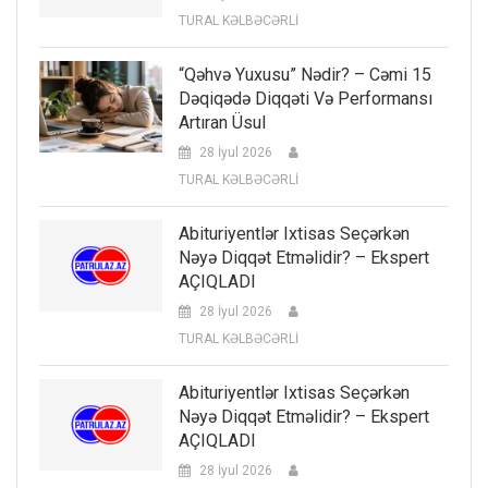
TURAL KƏLBƏCƏRLİ
“Qəhvə Yuxusu” Nədir? – Cəmi 15
Dəqiqədə Diqqəti Və Performansı
Artıran Üsul
28 İyul 2026
TURAL KƏLBƏCƏRLİ
Abituriyentlər Ixtisas Seçərkən
Nəyə Diqqət Etməlidir? – Ekspert
AÇIQLADI
28 İyul 2026
TURAL KƏLBƏCƏRLİ
Abituriyentlər Ixtisas Seçərkən
Nəyə Diqqət Etməlidir? – Ekspert
AÇIQLADI
28 İyul 2026