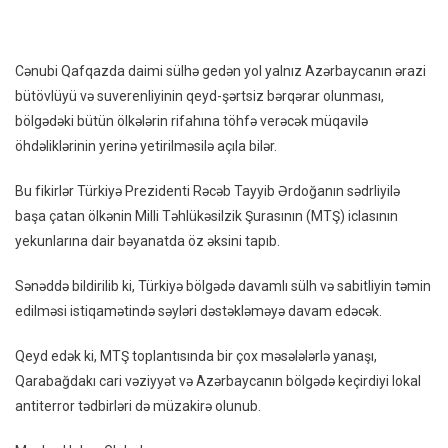
Milli
Təhlükəsizlik
Şurasında
Cənubi Qafqazda daimi sülhə gedən yol yalnız Azərbaycanın ərazi
Qarabağdakı
bütövlüyü və suverenliyinin qeyd-şərtsiz bərqərar olunması,
Vəziyyət
bölgədəki bütün ölkələrin rifahına töhfə verəcək müqavilə
Müzakirə
öhdəliklərinin yerinə yetirilməsilə açıla bilər.
Olunub
Bu fikirlər Türkiyə Prezidenti Rəcəb Tayyib Ərdoğanın sədrliyilə
başa çatan ölkənin Milli Təhlükəsilzik Şurasının (MTŞ) iclasının
yekunlarına dair bəyanatda öz əksini tapıb.
Sənəddə bildirilib ki, Türkiyə bölgədə davamlı sülh və sabitliyin təmin
edilməsi istiqamətində səyləri dəstəkləməyə davam edəcək.
Qeyd edək ki, MTŞ toplantısında bir çox məsələlərlə yanaşı,
Qarabağdakı cari vəziyyət və Azərbaycanın bölgədə keçirdiyi lokal
antiterror tədbirləri də müzakirə olunub.