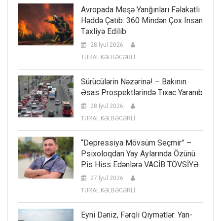
Avropada Meşə Yanğınları Fəlakətli
Həddə Çatıb: 360 Mindən Çox Insan
Təxliyə Edilib
28 İyul 2026
TURAL KƏLBƏCƏRLİ
Sürücülərin Nəzərinə! – Bakının
Əsas Prospektlərində Tıxac Yaranıb
28 İyul 2026
TURAL KƏLBƏCƏRLİ
“Depressiya Mövsüm Seçmir” –
Psixoloqdan Yay Aylarında Özünü
Pis Hiss Edənlərə VACİB TÖVSİYƏ
27 İyul 2026
TURAL KƏLBƏCƏRLİ
Eyni Dəniz, Fərqli Qiymətlər: Yan-