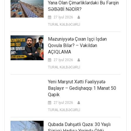
Yana Olan Çimərliklərdəki Bu Fərqin
SƏBƏBİ NƏDİR?
27 İyul 2026
TURAL KƏLBƏCƏRLİ
Məzuniyyətə Çıxan Işçi Işdən
Qovula Bilər? – Vəkildən
AÇIQLAMA
27 İyul 2026
TURAL KƏLBƏCƏRLİ
Yeni Marşrut Xətti Fəaliyyətə
Başlayır – Gedişhaqqı 1 Manat 50
Qəpik
27 İyul 2026
TURAL KƏLBƏCƏRLİ
Qubada Dəhşətli Qəza: 30 Yaşlı
Sürücü Hadisə Yerində Öldü