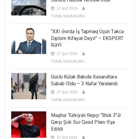
27 İyul 2026
TURAL KƏLBƏCƏRLİ
“XXI Əsrdə Iş Tapmaq Üçün Təkcə
Diplom Kifayət Deyil” – EKSPERT
RƏYİ
27 İyul 2026
TURAL KƏLBƏCƏRLİ
Güclü Külək Bakıda Xəsarətlərə
Səbəb Oldu – 3 Nəfər Yaralandı
27 İyul 2026
TURAL KƏLBƏCƏRLİ
Məşhur Türkiyəli Repçi “Blok 3″ə
Qarşı Şok Sui-Qəsd Planı Ifşa
Edildi
27 İyul 2026