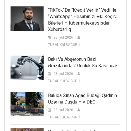
“TikTok”da “kredit Verilir” Vədi Ilə
“WhatsApp” Hesabınızı Ələ Keçirə
Bilərlər! – Kibermütəxəssisdən
Xəbərdarlıq
28 İyul 2026
TURAL KƏLBƏCƏRLİ
Bakı Və Abşeronun Bəzi
Ərazilərində 2 Günlük Su Kəsiləcək
28 İyul 2026
TURAL KƏLBƏCƏRLİ
Bakıda Sınan Ağac Budağı Qadının
Üzərinə Düşdü – VİDEO
28 İyul 2026
TURAL KƏLBƏCƏRLİ