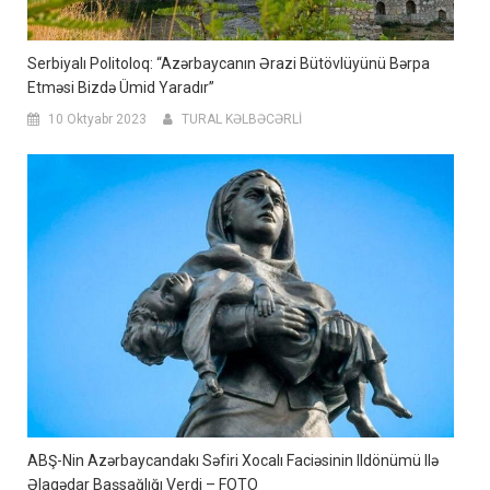
Serbiyalı Politoloq: “Azərbaycanın Ərazi Bütövlüyünü Bərpa
Etməsi Bizdə Ümid Yaradır”
10 Oktyabr 2023
TURAL KƏLBƏCƏRLİ
ABŞ-Nin Azərbaycandakı Səfiri Xocalı Faciəsinin Ildönümü Ilə
Əlaqədar Başsağlığı Verdi – FOTO