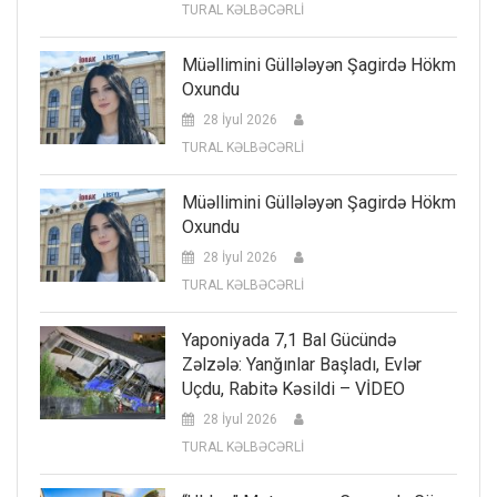
TURAL KƏLBƏCƏRLİ
Müəllimini Güllələyən Şagirdə Hökm
Oxundu
28 İyul 2026
TURAL KƏLBƏCƏRLİ
Müəllimini Güllələyən Şagirdə Hökm
Oxundu
28 İyul 2026
TURAL KƏLBƏCƏRLİ
Yaponiyada 7,1 Bal Gücündə
Zəlzələ: Yanğınlar Başladı, Evlər
Uçdu, Rabitə Kəsildi – VİDEO
28 İyul 2026
TURAL KƏLBƏCƏRLİ