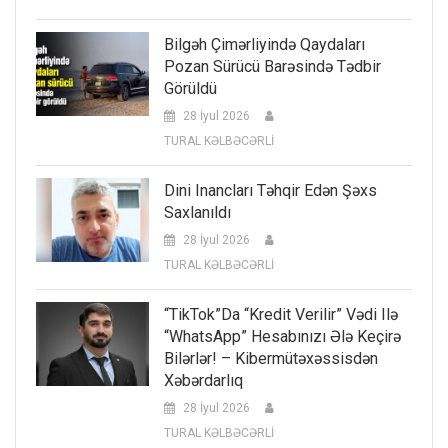
Bilgəh Çimərliyində Qaydaları
Pozan Sürücü Barəsində Tədbir
Görüldü
28 İyul 2026
TURAL KƏLBƏCƏRLİ
Dini Inancları Təhqir Edən Şəxs
Saxlanıldı
28 İyul 2026
TURAL KƏLBƏCƏRLİ
“TikTok”da “kredit Verilir” Vədi Ilə
“WhatsApp” Hesabınızı Ələ Keçirə
Bilərlər! – Kibermütəxəssisdən
Xəbərdarlıq
28 İyul 2026
TURAL KƏLBƏCƏRLİ