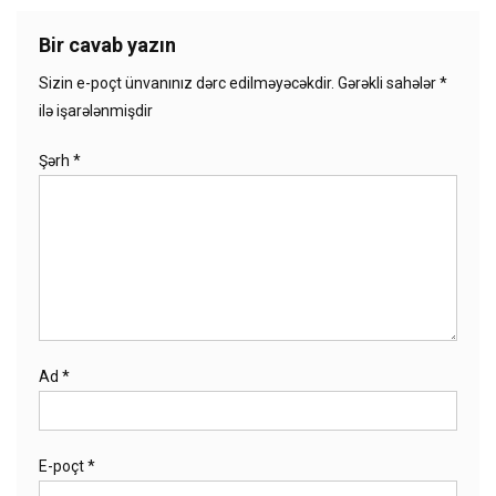
Bir cavab yazın
Sizin e-poçt ünvanınız dərc edilməyəcəkdir.
Gərəkli sahələr
*
ilə işarələnmişdir
Şərh
*
Ad
*
E-poçt
*