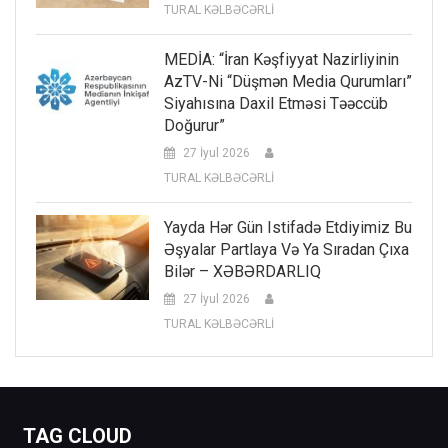
TURAL KƏLBƏCƏRLİ
MEDİA: “İran Kəşfiyyat Nazirliyinin
AzTV-Ni “düşmən Media Qurumları”
Siyahısına Daxil Etməsi Təəccüb
Doğurur”
27 İyul 2026
TURAL KƏLBƏCƏRLİ
Yayda Hər Gün Istifadə Etdiyimiz Bu
Əşyalar Partlaya Və Ya Sıradan Çıxa
Bilər – XƏBƏRDARLIQ
27 İyul 2026
TURAL KƏLBƏCƏRLİ
TAG CLOUD