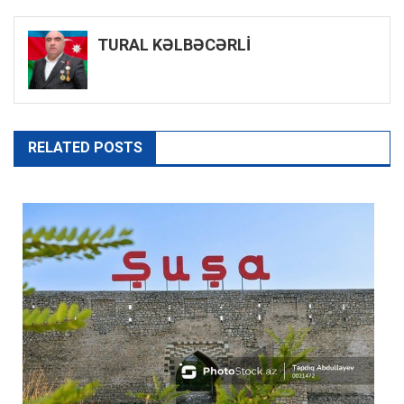
naviqasiyası
TURAL KƏLBƏCƏRLİ
RELATED POSTS