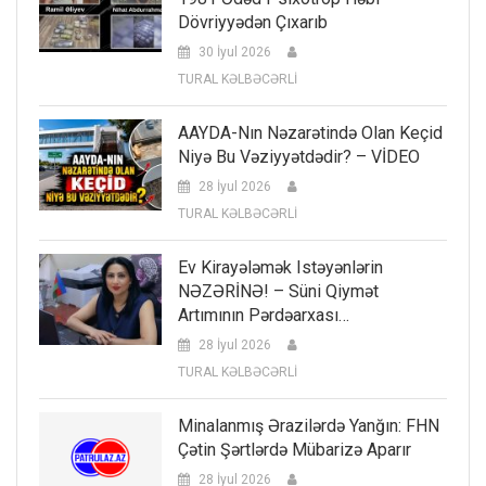
Dövriyyədən Çıxarıb
30 İyul 2026
TURAL KƏLBƏCƏRLİ
AAYDA-Nın Nəzarətində Olan Keçid
Niyə Bu Vəziyyətdədir? – VİDEO
28 İyul 2026
TURAL KƏLBƏCƏRLİ
Ev Kirayələmək Istəyənlərin
NƏZƏRİNƏ! – Süni Qiymət
Artımının Pərdəarxası…
28 İyul 2026
TURAL KƏLBƏCƏRLİ
Minalanmış Ərazilərdə Yanğın: FHN
Çətin Şərtlərdə Mübarizə Aparır
28 İyul 2026