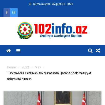
Skip
Cümə axşamı, Avqust 06, 2026
to
content
Home
2022
May
Türkiyə Milli Təhlükəsizlik Şurasında Qarabağdakı vəziyyət
müzakirə olunub