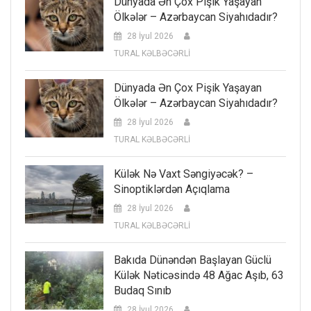
Dünyada Ən Çox Pişik Yaşayan
Ölkələr – Azərbaycan Siyahıdadır?
28 İyul 2026
TURAL KƏLBƏCƏRLİ
Dünyada Ən Çox Pişik Yaşayan
Ölkələr – Azərbaycan Siyahıdadır?
28 İyul 2026
TURAL KƏLBƏCƏRLİ
Külək Nə Vaxt Səngiyəcək? –
Sinoptiklərdən Açıqlama
28 İyul 2026
TURAL KƏLBƏCƏRLİ
Bakıda Dünəndən Başlayan Güclü
Külək Nəticəsində 48 Ağac Aşıb, 63
Budaq Sınıb
28 İyul 2026