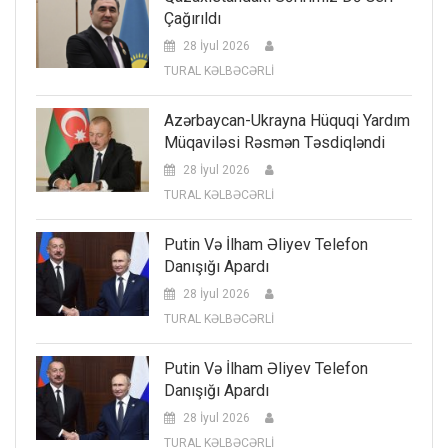
Çağırıldı
28 İyul 2026
TURAL KƏLBƏCƏRLİ
Azərbaycan-Ukrayna Hüquqi Yardım
Müqaviləsi Rəsmən Təsdiqləndi
28 İyul 2026
TURAL KƏLBƏCƏRLİ
Putin Və İlham Əliyev Telefon
Danışığı Apardı
28 İyul 2026
TURAL KƏLBƏCƏRLİ
Putin Və İlham Əliyev Telefon
Danışığı Apardı
28 İyul 2026
TURAL KƏLBƏCƏRLİ