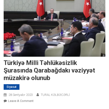
Türkiyə Milli Təhlükəsizlik
Şurasında Qarabağdakı vəziyyət
müzakirə olunub
Siyasət
28 Sentyabr 2023
TURAL KƏLBƏCƏRLİ
On
Leave A Comment
Türkiyə