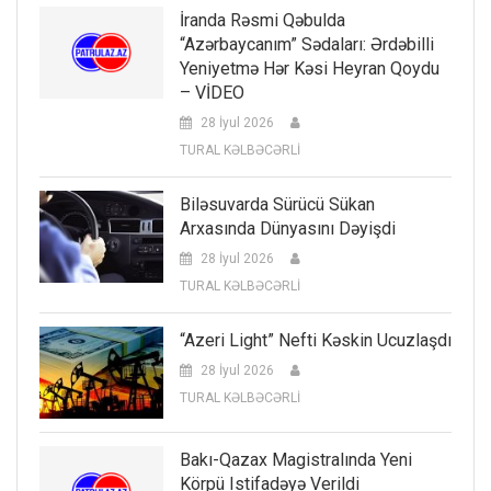
İranda Rəsmi Qəbulda
“Azərbaycanım” Sədaları: Ərdəbilli
Yeniyetmə Hər Kəsi Heyran Qoydu
– VİDEO
28 İyul 2026
TURAL KƏLBƏCƏRLİ
Biləsuvarda Sürücü Sükan
Arxasında Dünyasını Dəyişdi
28 İyul 2026
TURAL KƏLBƏCƏRLİ
“Azeri Light” Nefti Kəskin Ucuzlaşdı
28 İyul 2026
TURAL KƏLBƏCƏRLİ
Bakı-Qazax Magistralında Yeni
Körpü Istifadəyə Verildi