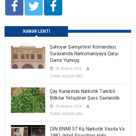
XƏBƏR LENTI
Şəhriyar Şəmşirlinin Komandası:
Suraxanıda Narkomaniyaya Qarşı
Dəmir Yumruq
05 Avqust 2026
TURAL KƏLBƏCƏRLİ
Çay Kənarında Narkotik Tərkibli
Bitkilər Yetişdirən Şəxs Saxlanılıb
03 Avqust 2026
TURAL KƏLBƏCƏRLİ
DİN BNMİ 57 Kq Narkotik Vasitə Və
1981 Ədəd Psixotrop Həbi