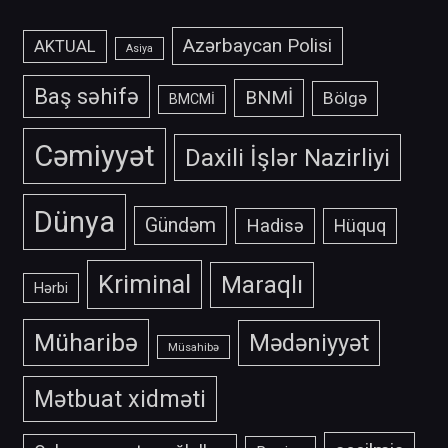
Azərbaycan Polisi
AKTUAL
Asiya
Baş səhifə
BNMİ
Bölgə
BMCMİ
Cəmiyyət
Daxili İşlər Nazirliyi
Dünya
Gündəm
Hadisə
Hüquq
Kriminal
Maraqlı
Hərbi
Müharibə
Mədəniyyət
Müsahibə
Mətbuat xidməti