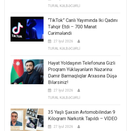
TURAL KƏLBƏCƏRLİ
“TikTok” Canlı Yayımında Iki Qadını
Təhqir Etdi – 700 Manat
Cərimələndi
27 İyul 2026
TURAL KƏLBƏCƏRLİ
Həyat Yoldaşının Telefonuna Gizli
Proqram Yükləyənlərin Nəzərinə:
Dəmir Barmaqlıqlar Arxasına Düşə
Bilərsiniz!
27 İyul 2026
TURAL KƏLBƏCƏRLİ
35 Yaşlı Şəxsin Avtomobilindən 9
Kiloqram Narkotik Tapıldı – VİDEO
27 İyul 2026