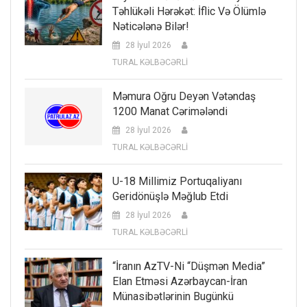
Təhlükəli Hərəkət: İflic Və Ölümlə
Nəticələnə Bilər!
28 İyul 2026
TURAL KƏLBƏCƏRLİ
Məmura Oğru Deyən Vətəndaş
1200 Manat Cərimələndi
28 İyul 2026
TURAL KƏLBƏCƏRLİ
U-18 Millimiz Portuqaliyanı
Geridönüşlə Məğlub Etdi
28 İyul 2026
TURAL KƏLBƏCƏRLİ
“İranın AzTV-Ni “düşmən Media”
Elan Etməsi Azərbaycan-İran
Münasibətlərinin Bugünkü