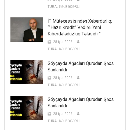
TURAL KƏLBƏCƏRLİ
İT Mütəxəssisindən Xəbərdarlıq:
“”Hazır Kredit” Vədləri Yeni
Kiberdələduzluq Tələsidir”
28 İyul 2026
TURAL KƏLBƏCƏRLİ
Göyçayda Ağacları Qurudan Şəxs
Saxlanıldı
28 İyul 2026
TURAL KƏLBƏCƏRLİ
Göyçayda Ağacları Qurudan Şəxs
Saxlanıldı
28 İyul 2026
TURAL KƏLBƏCƏRLİ