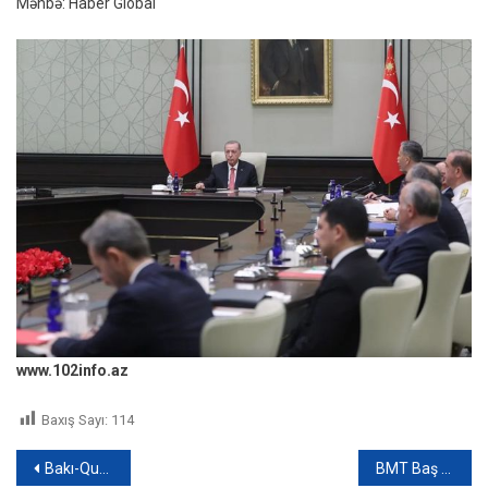
Mənbə: Haber Global
www.102info.az
Baxış Sayı:
114
Yazı
Bakı-Quba yolunda iki yük maşını toqquşdu: Ölən və xəsarət alanlar var – FOTO
BMT Baş Assambleyasının prezidenti: “Ermənistanı öhdəliklərini yerinə yetirməyə çağırıram”