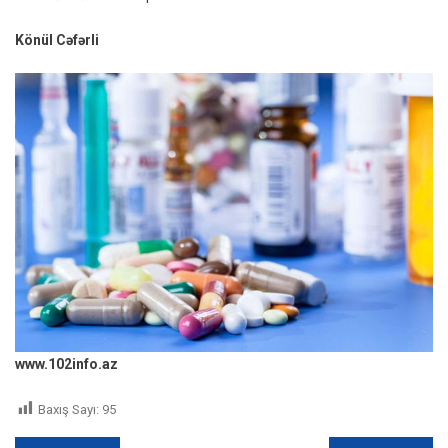
Könül Cəfərli
www.102info.az
Baxış Sayı:
95