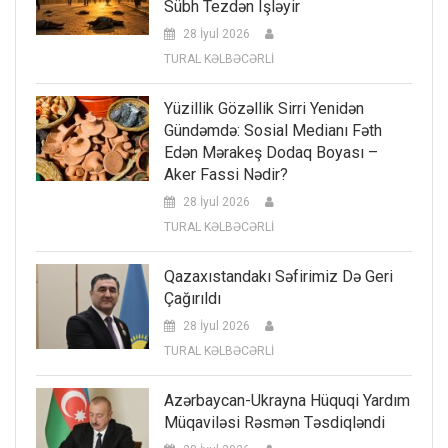
Sübh Tezdən Işləyir
28 İyul 2026
TURAL KƏLBƏCƏRLİ
Yüzillik Gözəllik Sirri Yenidən
Gündəmdə: Sosial Medianı Fəth
Edən Mərakeş Dodaq Boyası –
Aker Fassi Nədir?
28 İyul 2026
TURAL KƏLBƏCƏRLİ
Qazaxıstandakı Səfirimiz Də Geri
Çağırıldı
28 İyul 2026
TURAL KƏLBƏCƏRLİ
Azərbaycan-Ukrayna Hüquqi Yardım
Müqaviləsi Rəsmən Təsdiqləndi