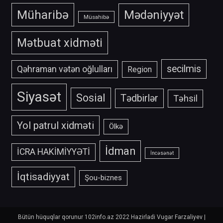
Müharibə
Mədəniyyət
Müsahibə
Mətbuat xidməti
secilmis
Qəhraman vətən oğlulları
Region
Siyasət
Sosial
Tədbirlər
Təhsil
Yol patrul xidməti
Ölkə
İdman
İCRA HAKİMİYYƏTİ
İncəsənət
İqtisadiyyat
Şou-biznes
Bütün hüquqlar qorunur 102info.az 2022 Hazirladi Vugar Farzaliyev
|