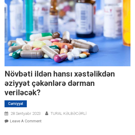
Növbəti ildən hansı xəstəlikdən
əziyyət çəkənlərə dərman
veriləcək?
Cəmiyyət
28 Sentyabr 2023
TURAL KƏLBƏCƏRLİ
On
Leave A Comment
Növbəti
Ildən