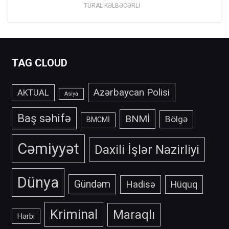
TURAL KƏLBƏCƏRLİ
TAG CLOUD
Azərbaycan Polisi
AKTUAL
Asiya
Baş səhifə
BNMİ
Bölgə
BMCMİ
Cəmiyyət
Daxili İşlər Nazirliyi
Dünya
Gündəm
Hadisə
Hüquq
Kriminal
Maraqlı
Hərbi