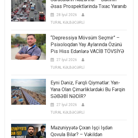
Əsas Prospektlərində Tıxac Yaranıb
28 İyul 2026
TURAL KƏLBƏCƏRLİ
“Depressiya Mövsüm Seçmir” –
Psixoloqdan Yay Aylarında Özünü
Pis Hiss Edənlərə VACİB TÖVSİYƏ
27 İyul 2026
TURAL KƏLBƏCƏRLİ
Eyni Dəniz, Fərqli Qiymətlər: Yan-
Yana Olan Çimərliklərdəki Bu Fərqin
SƏBƏBİ NƏDİR?
27 İyul 2026
TURAL KƏLBƏCƏRLİ
Məzuniyyətə Çıxan Işçi Işdən
Qovula Bilər? – Vəkildən