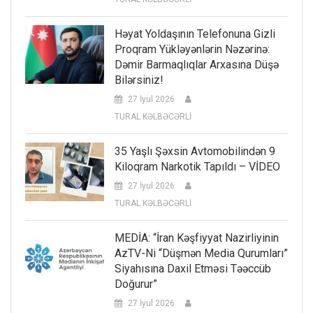
Həyat Yoldaşının Telefonuna Gizli
Proqram Yükləyənlərin Nəzərinə:
Dəmir Barmaqlıqlar Arxasına Düşə
Bilərsiniz!
27 İyul 2026
TURAL KƏLBƏCƏRLİ
35 Yaşlı Şəxsin Avtomobilindən 9
Kiloqram Narkotik Tapıldı – VİDEO
27 İyul 2026
TURAL KƏLBƏCƏRLİ
MEDİA: “İran Kəşfiyyat Nazirliyinin
AzTV-Ni “düşmən Media Qurumları”
Siyahısına Daxil Etməsi Təəccüb
Doğurur”
27 İyul 2026