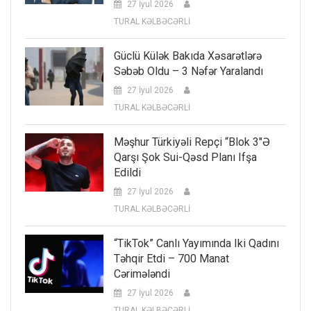
27 İyul 2026
TURAL KƏLBƏCƏRLİ
Güclü Külək Bakıda Xəsarətlərə
Səbəb Oldu – 3 Nəfər Yaralandı
27 İyul 2026
TURAL KƏLBƏCƏRLİ
Məşhur Türkiyəli Repçi “Blok 3″ə
Qarşı Şok Sui-Qəsd Planı Ifşa
Edildi
27 İyul 2026
TURAL KƏLBƏCƏRLİ
“TikTok” Canlı Yayımında Iki Qadını
Təhqir Etdi – 700 Manat
Cərimələndi
27 İyul 2026
TURAL KƏLBƏCƏRLİ