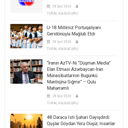
28 İyul 2026
TURAL KƏLBƏCƏRLİ
U-18 Millimiz Portuqaliyanı
Geridönüşlə Məğlub Etdi
28 İyul 2026
TURAL KƏLBƏCƏRLİ
“İranın AzTV-Ni “düşmən Media”
Elan Etməsi Azərbaycan-İran
Münasibətlərinin Bugünkü
Məntiqinə Sığmır” – Qulu
Məhərrəmli
28 İyul 2026
TURAL KƏLBƏCƏRLİ
48 Dərəcə Isti Şəhəri Dəyişdirdi:
Quşlar Göydən Yerə Düşür, Insanlar