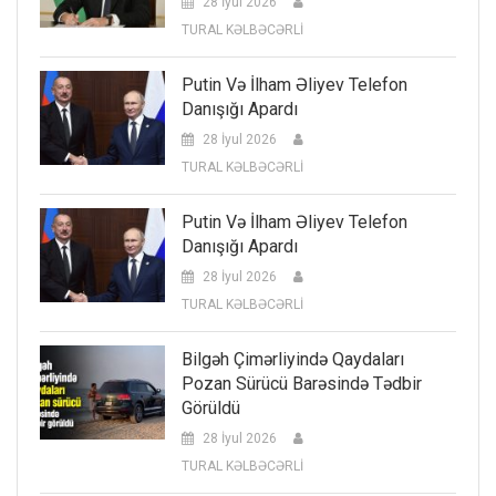
28 İyul 2026
TURAL KƏLBƏCƏRLİ
Putin Və İlham Əliyev Telefon
Danışığı Apardı
28 İyul 2026
TURAL KƏLBƏCƏRLİ
Putin Və İlham Əliyev Telefon
Danışığı Apardı
28 İyul 2026
TURAL KƏLBƏCƏRLİ
Bilgəh Çimərliyində Qaydaları
Pozan Sürücü Barəsində Tədbir
Görüldü
28 İyul 2026
TURAL KƏLBƏCƏRLİ