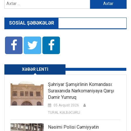
Axtarış:
SOSIAL ŞƏBƏKƏLƏR
XƏBƏR LENTI
Şəhriyar Şəmşirlinin Komandası:
Suraxanıda Narkomaniyaya Qarşı
Dəmir Yumruq
05 Avqust 2026
TURAL KƏLBƏCƏRLİ
Nəsimi Polisi Cəmiyyətin