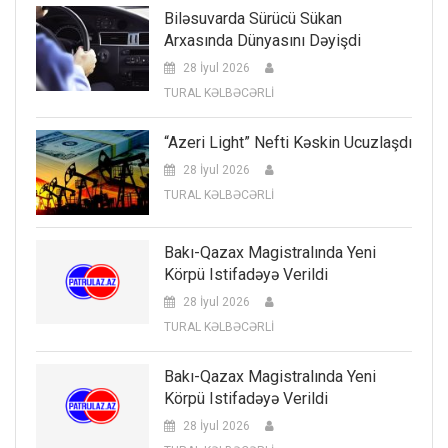
Biləsuvarda Sürücü Sükan
Arxasında Dünyasını Dəyişdi
28 İyul 2026
TURAL KƏLBƏCƏRLİ
“Azeri Light” Nefti Kəskin Ucuzlaşdı
28 İyul 2026
TURAL KƏLBƏCƏRLİ
Bakı-Qazax Magistralında Yeni
Körpü Istifadəyə Verildi
28 İyul 2026
TURAL KƏLBƏCƏRLİ
Bakı-Qazax Magistralında Yeni
Körpü Istifadəyə Verildi
28 İyul 2026