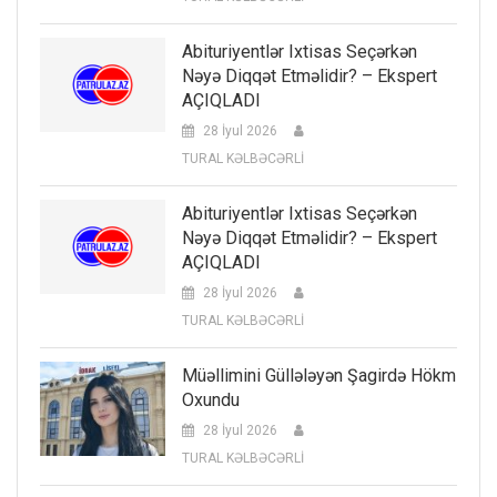
Abituriyentlər Ixtisas Seçərkən
Nəyə Diqqət Etməlidir? – Ekspert
AÇIQLADI
28 İyul 2026
TURAL KƏLBƏCƏRLİ
Abituriyentlər Ixtisas Seçərkən
Nəyə Diqqət Etməlidir? – Ekspert
AÇIQLADI
28 İyul 2026
TURAL KƏLBƏCƏRLİ
Müəllimini Güllələyən Şagirdə Hökm
Oxundu
28 İyul 2026
TURAL KƏLBƏCƏRLİ