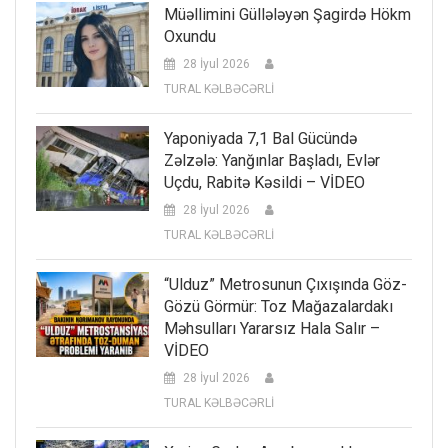
Müəllimini Güllələyən Şagirdə Hökm
Oxundu
28 İyul 2026
TURAL KƏLBƏCƏRLİ
Yaponiyada 7,1 Bal Gücündə
Zəlzələ: Yanğınlar Başladı, Evlər
Uçdu, Rabitə Kəsildi – VİDEO
28 İyul 2026
TURAL KƏLBƏCƏRLİ
“Ulduz” Metrosunun Çıxışında Göz-
Gözü Görmür: Toz Mağazalardakı
Məhsulları Yararsız Hala Salır –
VİDEO
28 İyul 2026
TURAL KƏLBƏCƏRLİ