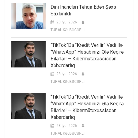
Dini Inancları Təhqir Edən Şəxs
Saxlanıldı
28 İyul 2026
TURAL KƏLBƏCƏRLİ
“TikTok”da “kredit Verilir” Vədi Ilə
“WhatsApp” Hesabınızı Ələ Keçirə
Bilərlər! – Kibermütəxəssisdən
Xəbərdarlıq
28 İyul 2026
TURAL KƏLBƏCƏRLİ
“TikTok”da “kredit Verilir” Vədi Ilə
“WhatsApp” Hesabınızı Ələ Keçirə
Bilərlər! – Kibermütəxəssisdən
Xəbərdarlıq
28 İyul 2026
TURAL KƏLBƏCƏRLİ