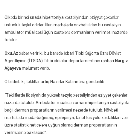
Hansı
Xəstəlikdən
Ölkədə birinci sırada hipertoniya xəstəliyindən əziyyət çəkənlər
Əziyyət
üstünlük təşkil edirlər. İlkin mərhələdə növbəti ildən bu xəstəliyin
Çəkənlərə
ambulator müalicəsi üçün xəstələrə dərmanların verilməsi nəzərdə
Dərman
tutulur.
Veriləcək?
Oxu.Az
xəbər verir ki, bu barədə İcbari Tibbi Sığorta üzrə Dövlət
Agentliyinin (İTSDA) Tibbi iddialar departamentinin rəhbəri
Nərgiz
Ağayeva
məlumat verib.
O bildirib ki, təkliflər artıq Nazirlər Kabinetinə göndərilib:
“Təkliflərdə ilk siyahıda yüksək təzyiq xəstəliyindən əziyyət çəkənlər
nəzərdə tutulub. Ambulator müalicə zamanı hipertoniya xəstəliyi ilə
bağlı dərman preparatların verilməsi nəzərdə tutulub. Növbəti
mərhələdə mədə-bağırsaq, epilepsiya, tənəffüs yolu xəstəlikləri və s.
üzrə statistik nəticələrə uyğun olaraq dərman preparatlarının
verilməsinə baxılacaq”.