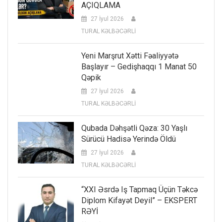
AÇIQLAMA
27 İyul 2026
TURAL KƏLBƏCƏRLİ
Yeni Marşrut Xətti Fəaliyyətə
Başlayır – Gedişhaqqı 1 Manat 50
Qəpik
27 İyul 2026
TURAL KƏLBƏCƏRLİ
Qubada Dəhşətli Qəza: 30 Yaşlı
Sürücü Hadisə Yerində Öldü
27 İyul 2026
TURAL KƏLBƏCƏRLİ
“XXI Əsrdə Iş Tapmaq Üçün Təkcə
Diplom Kifayət Deyil” – EKSPERT
RƏYİ