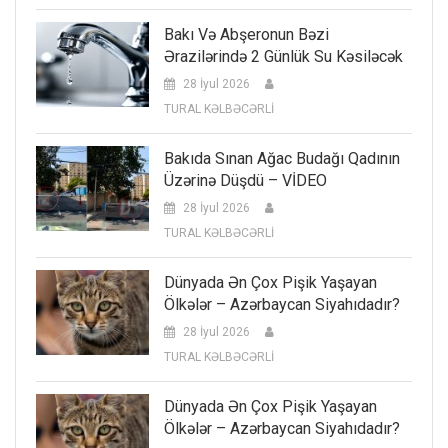
Bakı Və Abşeronun Bəzi
Ərazilərində 2 Günlük Su Kəsiləcək
28 İyul 2026
TURAL KƏLBƏCƏRLİ
Bakıda Sınan Ağac Budağı Qadının
Üzərinə Düşdü – VİDEO
28 İyul 2026
TURAL KƏLBƏCƏRLİ
Dünyada Ən Çox Pişik Yaşayan
Ölkələr – Azərbaycan Siyahıdadır?
28 İyul 2026
TURAL KƏLBƏCƏRLİ
Dünyada Ən Çox Pişik Yaşayan
Ölkələr – Azərbaycan Siyahıdadır?