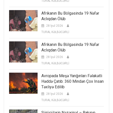
TURAL KƏLBƏCƏRLİ
Afrikanın Bu Bölgəsində 19 Nəfər
Aclıqdan Ölüb
28 İyul 2026
TURAL KƏLBƏCƏRLİ
Afrikanın Bu Bölgəsində 19 Nəfər
Aclıqdan Ölüb
28 İyul 2026
TURAL KƏLBƏCƏRLİ
Avropada Meşə Yanğınları Fəlakətli
Həddə Çatıb: 360 Mindən Çox Insan
Təxliyə Edilib
28 İyul 2026
TURAL KƏLBƏCƏRLİ
Sürücülərin Nəzərinə! – Bakının