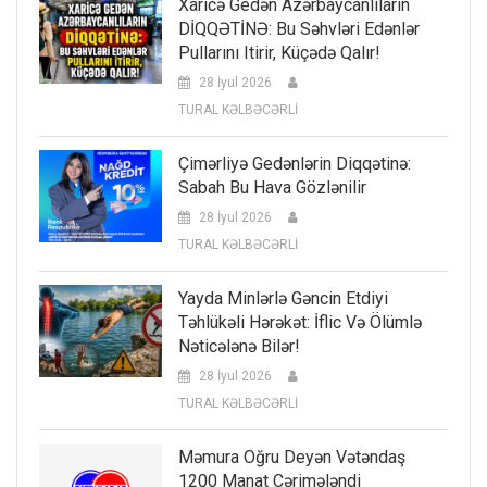
Xaricə Gedən Azərbaycanlıların
DİQQƏTİNƏ: Bu Səhvləri Edənlər
Pullarını Itirir, Küçədə Qalır!
28 İyul 2026
TURAL KƏLBƏCƏRLİ
Çimərliyə Gedənlərin Diqqətinə:
Sabah Bu Hava Gözlənilir
28 İyul 2026
TURAL KƏLBƏCƏRLİ
Yayda Minlərlə Gəncin Etdiyi
Təhlükəli Hərəkət: İflic Və Ölümlə
Nəticələnə Bilər!
28 İyul 2026
TURAL KƏLBƏCƏRLİ
Məmura Oğru Deyən Vətəndaş
1200 Manat Cərimələndi