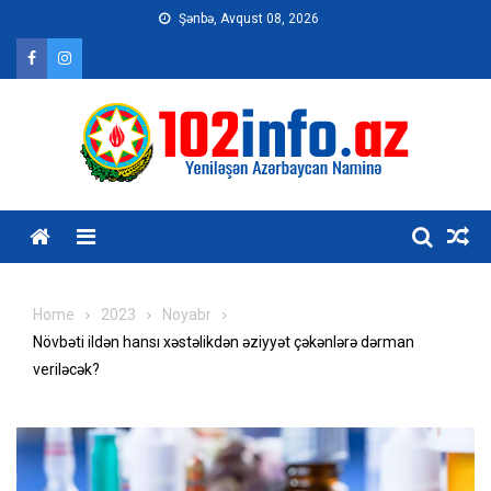
Skip
Şənbə, Avqust 08, 2026
to
content
Home
2023
Noyabr
Növbəti ildən hansı xəstəlikdən əziyyət çəkənlərə dərman
veriləcək?