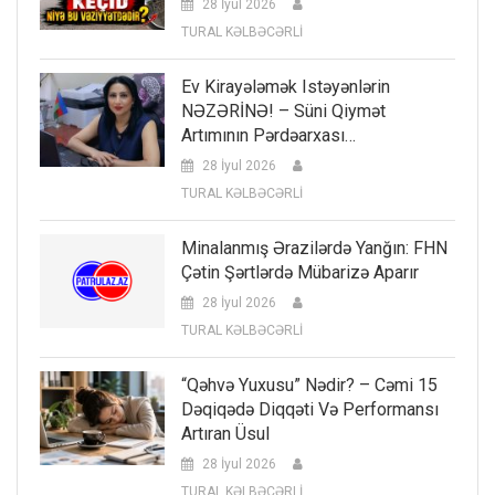
28 İyul 2026
TURAL KƏLBƏCƏRLİ
Ev Kirayələmək Istəyənlərin
NƏZƏRİNƏ! – Süni Qiymət
Artımının Pərdəarxası…
28 İyul 2026
TURAL KƏLBƏCƏRLİ
Minalanmış Ərazilərdə Yanğın: FHN
Çətin Şərtlərdə Mübarizə Aparır
28 İyul 2026
TURAL KƏLBƏCƏRLİ
“Qəhvə Yuxusu” Nədir? – Cəmi 15
Dəqiqədə Diqqəti Və Performansı
Artıran Üsul
28 İyul 2026
TURAL KƏLBƏCƏRLİ