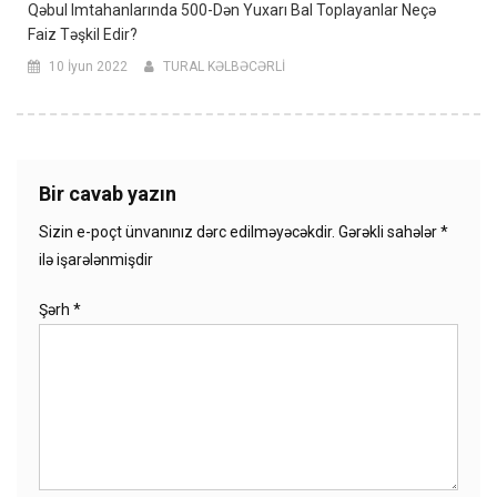
Qəbul Imtahanlarında 500-Dən Yuxarı Bal Toplayanlar Neçə
Faiz Təşkil Edir?
10 İyun 2022
TURAL KƏLBƏCƏRLİ
Bir cavab yazın
Sizin e-poçt ünvanınız dərc edilməyəcəkdir.
Gərəkli sahələr
*
ilə işarələnmişdir
Şərh
*