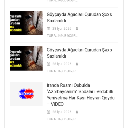
TURAL KƏLBƏCƏRLİ
Göyçayda Ağacları Qurudan Şəxs
Saxlanıldı
28 İyul 2026
TURAL KƏLBƏCƏRLİ
Göyçayda Ağacları Qurudan Şəxs
Saxlanıldı
28 İyul 2026
TURAL KƏLBƏCƏRLİ
İranda Rəsmi Qəbulda
“Azərbaycanım” Sədaları: Ərdəbilli
Yeniyetmə Hər Kəsi Heyran Qoydu
– VİDEO
28 İyul 2026
TURAL KƏLBƏCƏRLİ