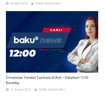
05 Mart 2024
TURAL KƏLBƏCƏRLİ
Ermənistan Yenidən Təxribata Əl Atdı – Xəbərlərin 12:00
Buraxılışı
21 Avqust 2023
TURAL KƏLBƏCƏRLİ