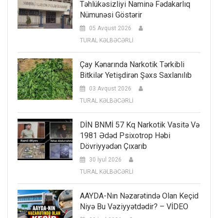
Təhlükəsizliyi Naminə Fədakarlıq
Nümunəsi Göstərir
05 Avqust 2026
TURAL KƏLBƏCƏRLİ
Çay Kənarında Narkotik Tərkibli
Bitkilər Yetişdirən Şəxs Saxlanılıb
03 Avqust 2026
TURAL KƏLBƏCƏRLİ
DİN BNMİ 57 Kq Narkotik Vasitə Və
1981 Ədəd Psixotrop Həbi
Dövriyyədən Çıxarıb
30 İyul 2026
TURAL KƏLBƏCƏRLİ
AAYDA-Nın Nəzarətində Olan Keçid
Niyə Bu Vəziyyətdədir? – VİDEO