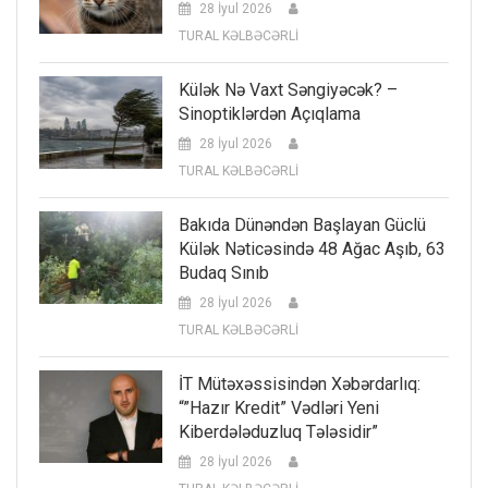
28 İyul 2026
TURAL KƏLBƏCƏRLİ
Külək Nə Vaxt Səngiyəcək? –
Sinoptiklərdən Açıqlama
28 İyul 2026
TURAL KƏLBƏCƏRLİ
Bakıda Dünəndən Başlayan Güclü
Külək Nəticəsində 48 Ağac Aşıb, 63
Budaq Sınıb
28 İyul 2026
TURAL KƏLBƏCƏRLİ
İT Mütəxəssisindən Xəbərdarlıq:
“”Hazır Kredit” Vədləri Yeni
Kiberdələduzluq Tələsidir”
28 İyul 2026