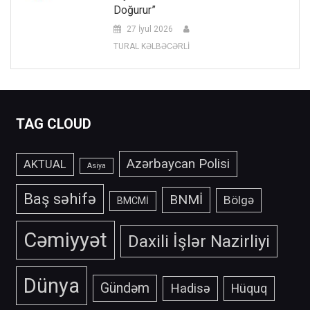
Doğurur”
27 İyul 2026
TURAL KƏLBƏCƏRLİ
TAG CLOUD
Azərbaycan Polisi
AKTUAL
Asiya
Baş səhifə
BNMİ
Bölgə
BMCMİ
Cəmiyyət
Daxili İşlər Nazirliyi
Dünya
Gündəm
Hadisə
Hüquq