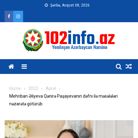
Skip
Şənbə, Avqust 08, 2026
to
content
Home
2022
Aprel
Mehriban Əliyeva Qənirə Paşayevanın dəfni ilə məsələləri
nəzarətə götürüb