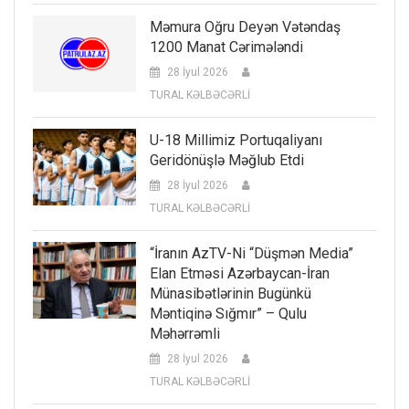
Məmura Oğru Deyən Vətəndaş
1200 Manat Cərimələndi
28 İyul 2026
TURAL KƏLBƏCƏRLİ
U-18 Millimiz Portuqaliyanı
Geridönüşlə Məğlub Etdi
28 İyul 2026
TURAL KƏLBƏCƏRLİ
“İranın AzTV-Ni “düşmən Media”
Elan Etməsi Azərbaycan-İran
Münasibətlərinin Bugünkü
Məntiqinə Sığmır” – Qulu
Məhərrəmli
28 İyul 2026
TURAL KƏLBƏCƏRLİ