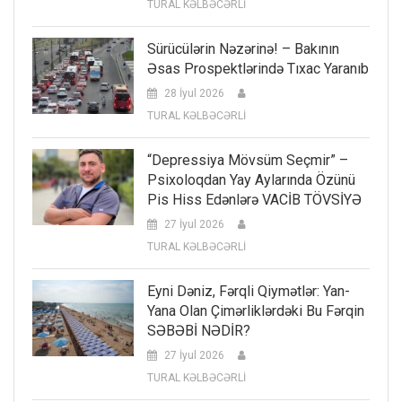
TURAL KƏLBƏCƏRLİ
Sürücülərin Nəzərinə! – Bakının
Əsas Prospektlərində Tıxac Yaranıb
28 İyul 2026
TURAL KƏLBƏCƏRLİ
“Depressiya Mövsüm Seçmir” –
Psixoloqdan Yay Aylarında Özünü
Pis Hiss Edənlərə VACİB TÖVSİYƏ
27 İyul 2026
TURAL KƏLBƏCƏRLİ
Eyni Dəniz, Fərqli Qiymətlər: Yan-
Yana Olan Çimərliklərdəki Bu Fərqin
SƏBƏBİ NƏDİR?
27 İyul 2026
TURAL KƏLBƏCƏRLİ