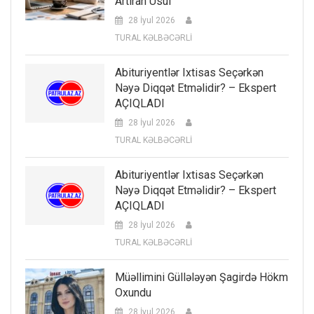
Artıran Üsul
28 İyul 2026
TURAL KƏLBƏCƏRLİ
Abituriyentlər Ixtisas Seçərkən
Nəyə Diqqət Etməlidir? – Ekspert
AÇIQLADI
28 İyul 2026
TURAL KƏLBƏCƏRLİ
Abituriyentlər Ixtisas Seçərkən
Nəyə Diqqət Etməlidir? – Ekspert
AÇIQLADI
28 İyul 2026
TURAL KƏLBƏCƏRLİ
Müəllimini Güllələyən Şagirdə Hökm
Oxundu
28 İyul 2026