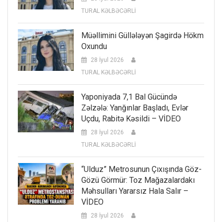
TURAL KƏLBƏCƏRLİ
Müəllimini Güllələyən Şagirdə Hökm
Oxundu
28 İyul 2026
TURAL KƏLBƏCƏRLİ
Yaponiyada 7,1 Bal Gücündə
Zəlzələ: Yanğınlar Başladı, Evlər
Uçdu, Rabitə Kəsildi – VİDEO
28 İyul 2026
TURAL KƏLBƏCƏRLİ
“Ulduz” Metrosunun Çıxışında Göz-
Gözü Görmür: Toz Mağazalardakı
Məhsulları Yararsız Hala Salır –
VİDEO
28 İyul 2026