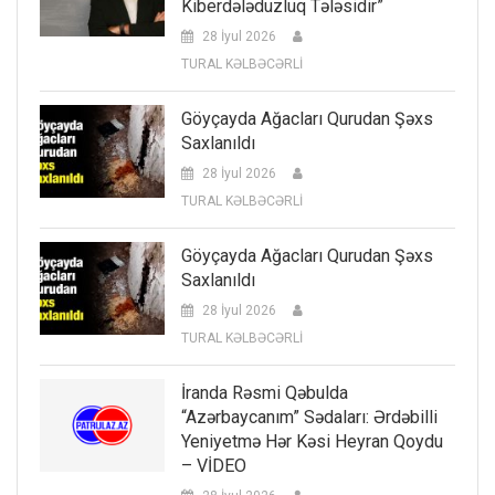
Kiberdələduzluq Tələsidir”
28 İyul 2026
TURAL KƏLBƏCƏRLİ
Göyçayda Ağacları Qurudan Şəxs
Saxlanıldı
28 İyul 2026
TURAL KƏLBƏCƏRLİ
Göyçayda Ağacları Qurudan Şəxs
Saxlanıldı
28 İyul 2026
TURAL KƏLBƏCƏRLİ
İranda Rəsmi Qəbulda
“Azərbaycanım” Sədaları: Ərdəbilli
Yeniyetmə Hər Kəsi Heyran Qoydu
– VİDEO