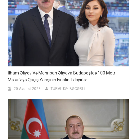
İlham Əliyev Və Mehriban Əliyeva Budapeştdə 100 Metr
Məsafəyə Qaçış Yarışının Finalını Izləyirlər
20 Avqust 2023
TURAL KƏLBƏCƏRLİ