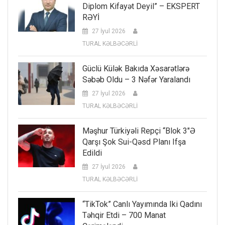
Diplom Kifayət Deyil” – EKSPERT
RƏYİ
27 İyul 2026
TURAL KƏLBƏCƏRLİ
Güclü Külək Bakıda Xəsarətlərə
Səbəb Oldu – 3 Nəfər Yaralandı
27 İyul 2026
TURAL KƏLBƏCƏRLİ
Məşhur Türkiyəli Repçi “Blok 3″ə
Qarşı Şok Sui-Qəsd Planı Ifşa
Edildi
27 İyul 2026
TURAL KƏLBƏCƏRLİ
“TikTok” Canlı Yayımında Iki Qadını
Təhqir Etdi – 700 Manat