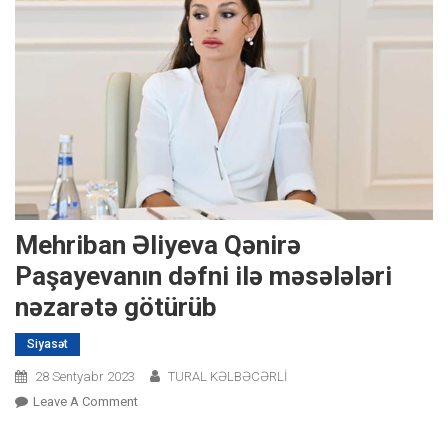
Mehriban Əliyeva Qənirə
Paşayevanın dəfni ilə məsələləri
nəzarətə götürüb
Siyasət
28 Sentyabr 2023
TURAL KƏLBƏCƏRLİ
On
Leave A Comment
Mehriban
Əliyeva