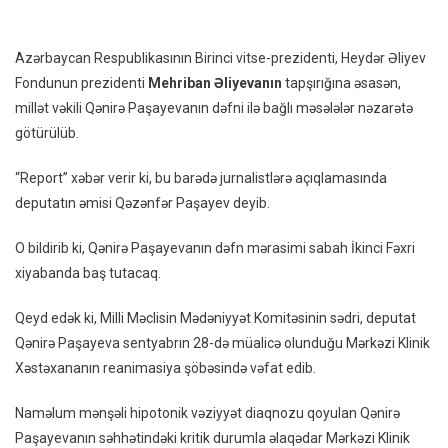
Qənirə
Paşayevanın
Azərbaycan Respublikasının Birinci vitse-prezidenti, Heydər Əliyev
Dəfni
Fondunun prezidenti
Mehriban Əliyevanın
tapşırığına əsasən,
Ilə
millət vəkili Qənirə Paşayevanın dəfni ilə bağlı məsələlər nəzarətə
Məsələləri
götürülüb.
Nəzarətə
Götürüb
“Report” xəbər verir ki, bu barədə jurnalistlərə açıqlamasında
deputatın əmisi Qəzənfər Paşayev deyib.
O bildirib ki, Qənirə Paşayevanın dəfn mərasimi sabah İkinci Fəxri
xiyabanda baş tutacaq.
Qeyd edək ki, Milli Məclisin Mədəniyyət Komitəsinin sədri, deputat
Qənirə Paşayeva sentyabrın 28-də müalicə olunduğu Mərkəzi Klinik
Xəstəxananın reanimasiya şöbəsində vəfat edib.
Naməlum mənşəli hipotonik vəziyyət diaqnozu qoyulan Qənirə
Paşayevanın səhhətindəki kritik durumla əlaqədar Mərkəzi Klinik