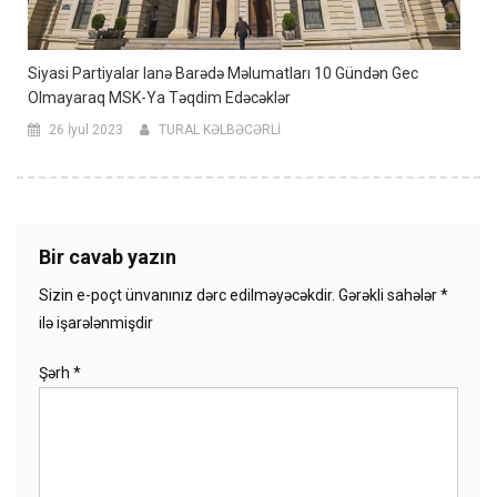
Siyasi Partiyalar Ianə Barədə Məlumatları 10 Gündən Gec
Olmayaraq MSK-Ya Təqdim Edəcəklər
26 İyul 2023
TURAL KƏLBƏCƏRLİ
Bir cavab yazın
Sizin e-poçt ünvanınız dərc edilməyəcəkdir.
Gərəkli sahələr
*
ilə işarələnmişdir
Şərh
*