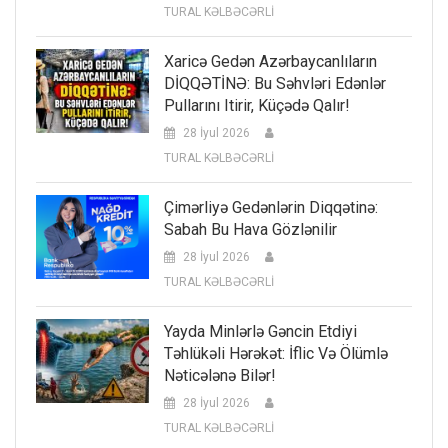
TURAL KƏLBƏCƏRLİ
Xaricə Gedən Azərbaycanlıların
DİQQƏTİNƏ: Bu Səhvləri Edənlər
Pullarını Itirir, Küçədə Qalır!
28 İyul 2026
TURAL KƏLBƏCƏRLİ
Çimərliyə Gedənlərin Diqqətinə:
Sabah Bu Hava Gözlənilir
28 İyul 2026
TURAL KƏLBƏCƏRLİ
Yayda Minlərlə Gəncin Etdiyi
Təhlükəli Hərəkət: İflic Və Ölümlə
Nəticələnə Bilər!
28 İyul 2026
TURAL KƏLBƏCƏRLİ