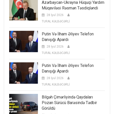
Azərbaycan-Ukrayna Hüquqi Yardım
Müqaviləsi Rəsmən Təsdiqləndi
28 İyul 2026
TURAL KƏLBƏCƏRLİ
Putin Və İlham Əliyev Telefon
Danışığı Apardı
28 İyul 2026
TURAL KƏLBƏCƏRLİ
Putin Və İlham Əliyev Telefon
Danışığı Apardı
28 İyul 2026
TURAL KƏLBƏCƏRLİ
Bilgəh Çimərliyində Qaydaları
Pozan Sürücü Barəsində Tədbir
Görüldü