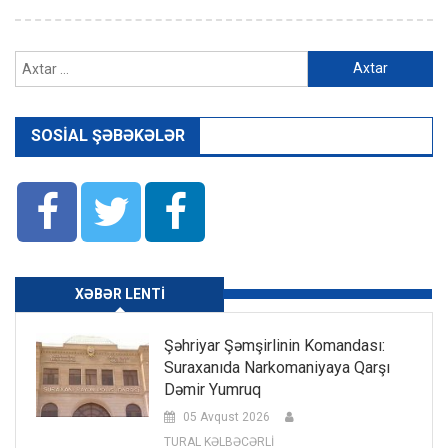
Axtarış:
SOSIAL ŞƏBƏKƏLƏR
XƏBƏR LENTI
Şəhriyar Şəmşirlinin Komandası:
Suraxanıda Narkomaniyaya Qarşı
Dəmir Yumruq
05 Avqust 2026
TURAL KƏLBƏCƏRLİ