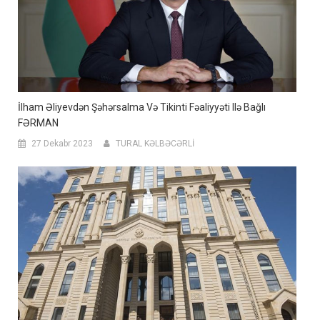
İlham Əliyevdən Şəhərsalma Və Tikinti Fəaliyyəti Ilə Bağlı
FƏRMAN
27 Dekabr 2023
TURAL KƏLBƏCƏRLİ