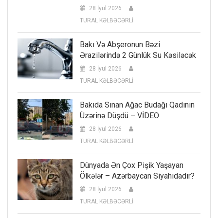
28 İyul 2026
TURAL KƏLBƏCƏRLİ
Bakı Və Abşeronun Bəzi
Ərazilərində 2 Günlük Su Kəsiləcək
28 İyul 2026
TURAL KƏLBƏCƏRLİ
Bakıda Sınan Ağac Budağı Qadının
Üzərinə Düşdü – VİDEO
28 İyul 2026
TURAL KƏLBƏCƏRLİ
Dünyada Ən Çox Pişik Yaşayan
Ölkələr – Azərbaycan Siyahıdadır?
28 İyul 2026
TURAL KƏLBƏCƏRLİ