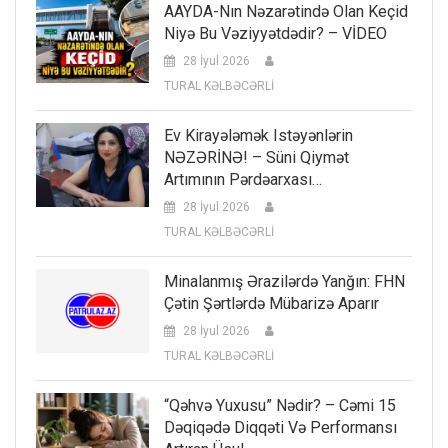
AAYDA-Nın Nəzarətində Olan Keçid
Niyə Bu Vəziyyətdədir? – VİDEO
28 İyul 2026
TURAL KƏLBƏCƏRLİ
Ev Kirayələmək Istəyənlərin
NƏZƏRİNƏ! – Süni Qiymət
Artımının Pərdəarxası…
28 İyul 2026
TURAL KƏLBƏCƏRLİ
Minalanmış Ərazilərdə Yanğın: FHN
Çətin Şərtlərdə Mübarizə Aparır
28 İyul 2026
TURAL KƏLBƏCƏRLİ
“Qəhvə Yuxusu” Nədir? – Cəmi 15
Dəqiqədə Diqqəti Və Performansı