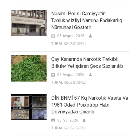
Nəsimi Polisi Cəmiyyətin
Təhlükəsizliyi Naminə Fədakarlıq
Nümunəsi Göstərir
05 Avqust 2026
TURAL KƏLBƏCƏRLİ
Çay Kənarında Narkotik Tərkibli
Bitkilər Yetişdirən Şəxs Saxlanılıb
03 Avqust 2026
TURAL KƏLBƏCƏRLİ
DİN BNMİ 57 Kq Narkotik Vasitə Və
1981 Ədəd Psixotrop Həbi
Dövriyyədən Çıxarıb
30 İyul 2026
TURAL KƏLBƏCƏRLİ