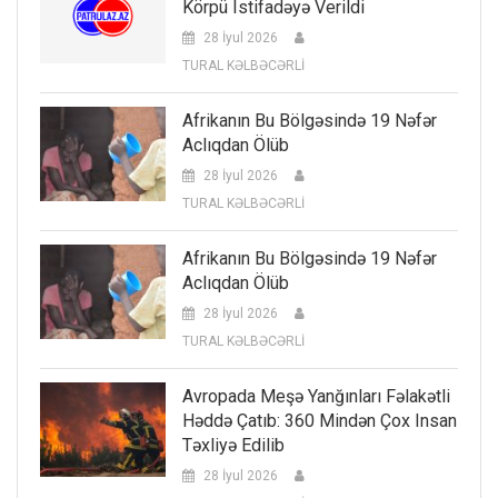
Körpü Istifadəyə Verildi
28 İyul 2026
TURAL KƏLBƏCƏRLİ
Afrikanın Bu Bölgəsində 19 Nəfər
Aclıqdan Ölüb
28 İyul 2026
TURAL KƏLBƏCƏRLİ
Afrikanın Bu Bölgəsində 19 Nəfər
Aclıqdan Ölüb
28 İyul 2026
TURAL KƏLBƏCƏRLİ
Avropada Meşə Yanğınları Fəlakətli
Həddə Çatıb: 360 Mindən Çox Insan
Təxliyə Edilib
28 İyul 2026