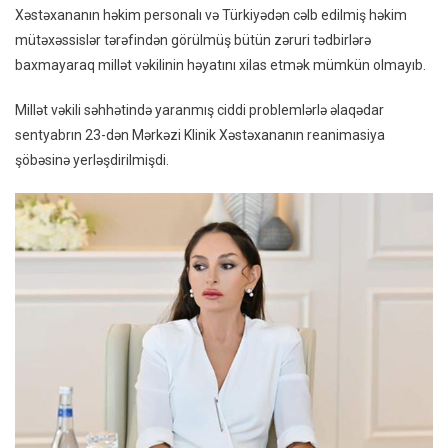
Xəstəxananın həkim personalı və Türkiyədən cəlb edilmiş həkim
mütəxəssislər tərəfindən görülmüş bütün zəruri tədbirlərə
baxmayaraq millət vəkilinin həyatını xilas etmək mümkün olmayıb.
Millət vəkili səhhətində yaranmış ciddi problemlərlə əlaqədar
sentyabrın 23-dən Mərkəzi Klinik Xəstəxananın reanimasiya
şöbəsinə yerləşdirilmişdi.