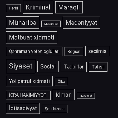
Kriminal
Maraqlı
Hərbi
Müharibə
Mədəniyyət
Müsahibə
Mətbuat xidməti
secilmis
Qəhraman vətən oğlulları
Region
Siyasət
Sosial
Tədbirlər
Təhsil
Yol patrul xidməti
Ölkə
İdman
İCRA HAKİMİYYƏTİ
İncəsənət
İqtisadiyyat
Şou-biznes