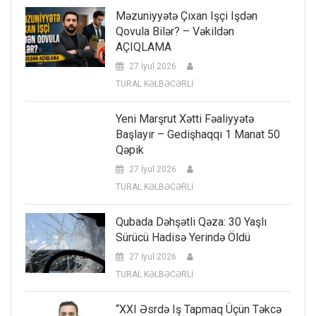
Məzuniyyətə Çıxan Işçi Işdən
Qovula Bilər? – Vəkildən
AÇIQLAMA
27 İyul 2026
TURAL KƏLBƏCƏRLİ
Yeni Marşrut Xətti Fəaliyyətə
Başlayır – Gedişhaqqı 1 Manat 50
Qəpik
27 İyul 2026
TURAL KƏLBƏCƏRLİ
Qubada Dəhşətli Qəza: 30 Yaşlı
Sürücü Hadisə Yerində Öldü
27 İyul 2026
TURAL KƏLBƏCƏRLİ
“XXI Əsrdə Iş Tapmaq Üçün Təkcə