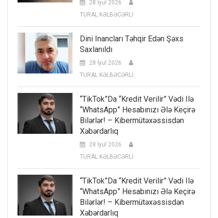
28 İyul 2026
TURAL KƏLBƏCƏRLİ
Dini Inancları Təhqir Edən Şəxs
Saxlanıldı
28 İyul 2026
TURAL KƏLBƏCƏRLİ
“TikTok”da “kredit Verilir” Vədi Ilə
“WhatsApp” Hesabınızı Ələ Keçirə
Bilərlər! – Kibermütəxəssisdən
Xəbərdarlıq
28 İyul 2026
TURAL KƏLBƏCƏRLİ
“TikTok”da “kredit Verilir” Vədi Ilə
“WhatsApp” Hesabınızı Ələ Keçirə
Bilərlər! – Kibermütəxəssisdən
Xəbərdarlıq