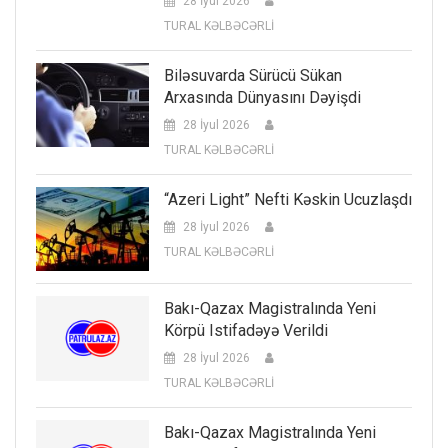
28 İyul 2026
TURAL KƏLBƏCƏRLİ
Biləsuvarda Sürücü Sükan
Arxasında Dünyasını Dəyişdi
28 İyul 2026
TURAL KƏLBƏCƏRLİ
“Azeri Light” Nefti Kəskin Ucuzlaşdı
28 İyul 2026
TURAL KƏLBƏCƏRLİ
Bakı-Qazax Magistralında Yeni
Körpü Istifadəyə Verildi
28 İyul 2026
TURAL KƏLBƏCƏRLİ
Bakı-Qazax Magistralında Yeni