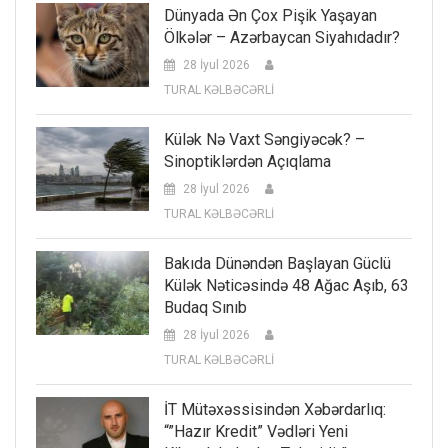
Dünyada Ən Çox Pişik Yaşayan
Ölkələr – Azərbaycan Siyahıdadır?
28 İyul 2026
TURAL KƏLBƏCƏRLİ
Külək Nə Vaxt Səngiyəcək? –
Sinoptiklərdən Açıqlama
28 İyul 2026
TURAL KƏLBƏCƏRLİ
Bakıda Dünəndən Başlayan Güclü
Külək Nəticəsində 48 Ağac Aşıb, 63
Budaq Sınıb
28 İyul 2026
TURAL KƏLBƏCƏRLİ
İT Mütəxəssisindən Xəbərdarlıq:
“”Hazır Kredit” Vədləri Yeni