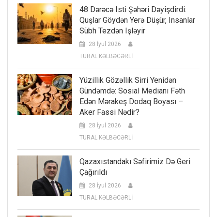
48 Dərəcə Isti Şəhəri Dəyişdirdi:
Quşlar Göydən Yerə Düşür, Insanlar
Sübh Tezdən Işləyir
28 İyul 2026
TURAL KƏLBƏCƏRLİ
Yüzillik Gözəllik Sirri Yenidən
Gündəmdə: Sosial Medianı Fəth
Edən Mərakeş Dodaq Boyası –
Aker Fassi Nədir?
28 İyul 2026
TURAL KƏLBƏCƏRLİ
Qazaxıstandakı Səfirimiz Də Geri
Çağırıldı
28 İyul 2026
TURAL KƏLBƏCƏRLİ