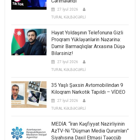
Cərimələndi
27 İyul 2026
TURAL KƏLBƏCƏRLİ
Həyat Yoldaşının Telefonuna Gizli
Proqram Yükləyənlərin Nəzərinə:
Dəmir Barmaqlıqlar Arxasına Düşə
Bilərsiniz!
27 İyul 2026
TURAL KƏLBƏCƏRLİ
35 Yaşlı Şəxsin Avtomobilindən 9
Kiloqram Narkotik Tapıldı – VİDEO
27 İyul 2026
TURAL KƏLBƏCƏRLİ
MEDİA: “İran Kəşfiyyat Nazirliyinin
AzTV-Ni “düşmən Media Qurumları”
Siyahısına Daxil Etməsi Təəccüb