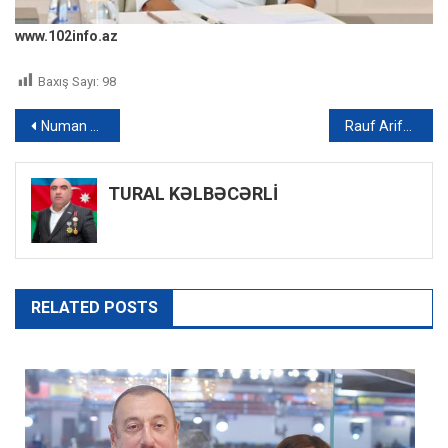
www.102info.az
Baxış Sayı:
98
Yazı
Numan Kurtulmuş Azərbaycanı ittiham edənlərə cavab verdi
Rauf Arifoğlu: “Qənirə şəhid bacımızdır, məkanı cənnətdir” – VİDEO
naviqasiyası
TURAL KƏLBƏCƏRLİ
RELATED POSTS