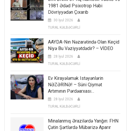
1981 Ədəd Psixotrop Həbi
Dövriyyədən Çıxarıb
30 İyul 2026
TURAL KƏLBƏCƏRLİ
AAYDA-Nın Nəzarətində Olan Keçid
Niyə Bu Vəziyyətdədir? – VİDEO
28 İyul 2026
TURAL KƏLBƏCƏRLİ
Ev Kirayələmək Istəyənlərin
NƏZƏRİNƏ! – Süni Qiymət
Artımının Pərdəarxası…
28 İyul 2026
TURAL KƏLBƏCƏRLİ
Minalanmış Ərazilərdə Yanğın: FHN
Çətin Şərtlərdə Mübarizə Aparır