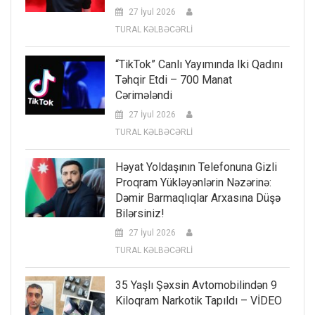
27 İyul 2026
TURAL KƏLBƏCƏRLİ
“TikTok” Canlı Yayımında Iki Qadını
Təhqir Etdi – 700 Manat
Cərimələndi
27 İyul 2026
TURAL KƏLBƏCƏRLİ
Həyat Yoldaşının Telefonuna Gizli
Proqram Yükləyənlərin Nəzərinə:
Dəmir Barmaqlıqlar Arxasına Düşə
Bilərsiniz!
27 İyul 2026
TURAL KƏLBƏCƏRLİ
35 Yaşlı Şəxsin Avtomobilindən 9
Kiloqram Narkotik Tapıldı – VİDEO