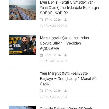
Eyni Dəniz, Fərqli Qiymətlər: Yan-
Yana Olan Çimərliklərdəki Bu Fərqin
SƏBƏBİ NƏDİR?
27 İyul 2026
TURAL KƏLBƏCƏRLİ
Məzuniyyətə Çıxan Işçi Işdən
Qovula Bilər? – Vəkildən
AÇIQLAMA
27 İyul 2026
TURAL KƏLBƏCƏRLİ
Yeni Marşrut Xətti Fəaliyyətə
Başlayır – Gedişhaqqı 1 Manat 50
Qəpik
27 İyul 2026
TURAL KƏLBƏCƏRLİ
Qubada Dəhşətli Qəza: 30 Yaşlı