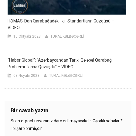
HƏMAS-Dan Qarabağadək: İkili Standartların Güzgüsü –
VİDEO
10 Oktyabr 2023
TURAL KƏLBƏCƏRLİ
“Haber Global”: “Azərbaycandan Tarixi Qələbə! Qarabağ
Problemi Tarixə Qovuşdu” – VİDEO
08 Noyabr 2023
TURAL KƏLBƏCƏRLİ
Bir cavab yazın
Sizin e-poçt ünvanınız dərc edilməyəcəkdir.
Gərəkli sahələr
*
ilə işarələnmişdir