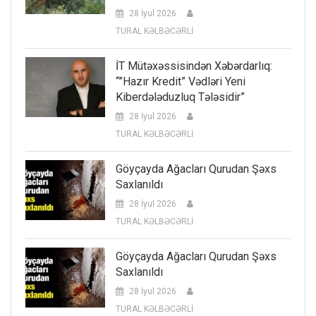
28 İyul 2026
TURAL KƏLBƏCƏRLİ
İT Mütəxəssisindən Xəbərdarlıq:
“”Hazır Kredit” Vədləri Yeni
Kiberdələduzluq Tələsidir”
28 İyul 2026
TURAL KƏLBƏCƏRLİ
Göyçayda Ağacları Qurudan Şəxs
Saxlanıldı
28 İyul 2026
TURAL KƏLBƏCƏRLİ
Göyçayda Ağacları Qurudan Şəxs
Saxlanıldı
28 İyul 2026
TURAL KƏLBƏCƏRLİ