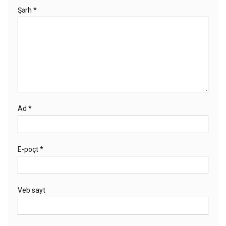
Şərh
*
Ad
*
E-poçt
*
Veb sayt