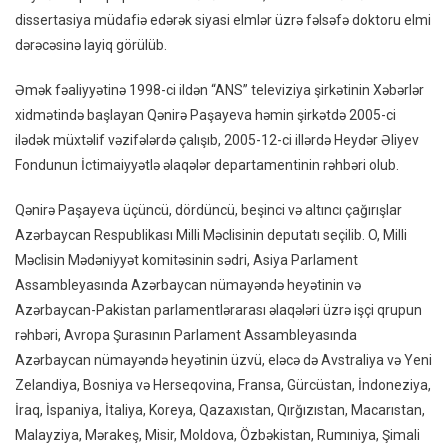
dissertasiya müdafiə edərək siyasi elmlər üzrə fəlsəfə doktoru elmi
dərəcəsinə layiq görülüb.
Əmək fəaliyyətinə 1998-ci ildən “ANS” televiziya şirkətinin Xəbərlər
xidmətində başlayan Qənirə Paşayeva həmin şirkətdə 2005-ci
ilədək müxtəlif vəzifələrdə çalışıb, 2005-12-ci illərdə Heydər Əliyev
Fondunun İctimaiyyətlə əlaqələr departamentinin rəhbəri olub.
Qənirə Paşayeva üçüncü, dördüncü, beşinci və altıncı çağırışlar
Azərbaycan Respublikası Milli Məclisinin deputatı seçilib. O, Milli
Məclisin Mədəniyyət komitəsinin sədri, Asiya Parlament
Assambleyasında Azərbaycan nümayəndə heyətinin və
Azərbaycan-Pakistan parlamentlərarası əlaqələri üzrə işçi qrupun
rəhbəri, Avropa Şurasının Parlament Assambleyasında
Azərbaycan nümayəndə heyətinin üzvü, eləcə də Avstraliya və Yeni
Zelandiya, Bosniya və Herseqovina, Fransa, Gürcüstan, İndoneziya,
İraq, İspaniya, İtaliya, Koreya, Qazaxıstan, Qırğızıstan, Macarıstan,
Malayziya, Mərakeş, Misir, Moldova, Özbəkistan, Rumıniya, Şimali