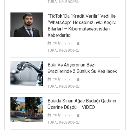
TURAL KƏLBƏCƏRLİ
“TikTok”da “kredit Verilir” Vədi Ilə
“WhatsApp” Hesabınızı Ələ Keçirə
Bilərlər! – Kibermütəxəssisdən
Xəbərdarlıq
28 İyul 2026
TURAL KƏLBƏCƏRLİ
Bakı Və Abşeronun Bəzi
Ərazilərində 2 Günlük Su Kəsiləcək
28 İyul 2026
TURAL KƏLBƏCƏRLİ
Bakıda Sınan Ağac Budağı Qadının
Üzərinə Düşdü – VİDEO
28 İyul 2026
TURAL KƏLBƏCƏRLİ