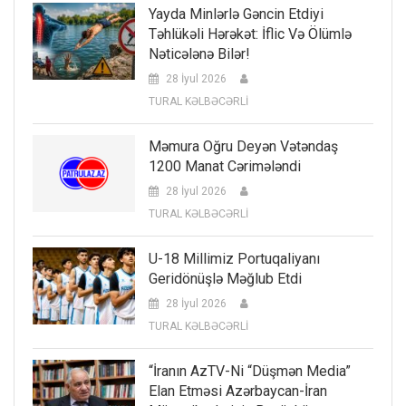
Yayda Minlərlə Gəncin Etdiyi
Təhlükəli Hərəkət: İflic Və Ölümlə
Nəticələnə Bilər!
28 İyul 2026
TURAL KƏLBƏCƏRLİ
Məmura Oğru Deyən Vətəndaş
1200 Manat Cərimələndi
28 İyul 2026
TURAL KƏLBƏCƏRLİ
U-18 Millimiz Portuqaliyanı
Geridönüşlə Məğlub Etdi
28 İyul 2026
TURAL KƏLBƏCƏRLİ
“İranın AzTV-Ni “düşmən Media”
Elan Etməsi Azərbaycan-İran