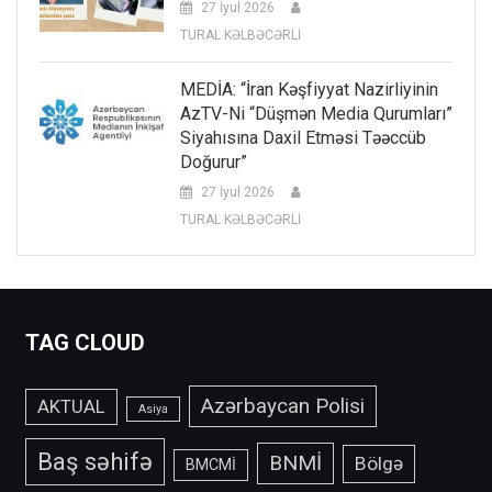
27 İyul 2026
TURAL KƏLBƏCƏRLİ
MEDİA: “İran Kəşfiyyat Nazirliyinin
AzTV-Ni “düşmən Media Qurumları”
Siyahısına Daxil Etməsi Təəccüb
Doğurur”
27 İyul 2026
TURAL KƏLBƏCƏRLİ
TAG CLOUD
Azərbaycan Polisi
AKTUAL
Asiya
Baş səhifə
BNMİ
Bölgə
BMCMİ