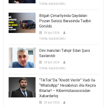
TURAL KƏLBƏCƏRLİ
Bilgəh Çimərliyində Qaydaları
Pozan Sürücü Barəsində Tədbir
Görüldü
28 İyul 2026
TURAL KƏLBƏCƏRLİ
Dini Inancları Təhqir Edən Şəxs
Saxlanıldı
28 İyul 2026
TURAL KƏLBƏCƏRLİ
“TikTok”da “kredit Verilir” Vədi Ilə
“WhatsApp” Hesabınızı Ələ Keçirə
Bilərlər! – Kibermütəxəssisdən
Xəbərdarlıq
28 İyul 2026