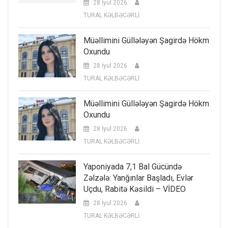
28 İyul 2026
TURAL KƏLBƏCƏRLİ
Müəllimini Güllələyən Şagirdə Hökm
Oxundu
28 İyul 2026
TURAL KƏLBƏCƏRLİ
Müəllimini Güllələyən Şagirdə Hökm
Oxundu
28 İyul 2026
TURAL KƏLBƏCƏRLİ
Yaponiyada 7,1 Bal Gücündə
Zəlzələ: Yanğınlar Başladı, Evlər
Uçdu, Rabitə Kəsildi – VİDEO
28 İyul 2026
TURAL KƏLBƏCƏRLİ