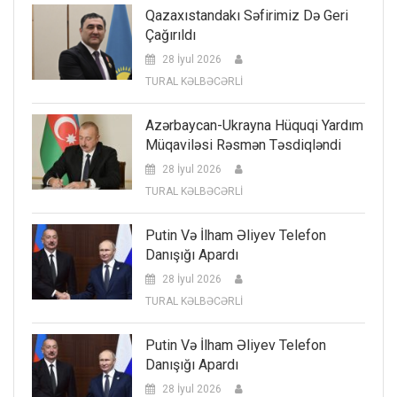
Qazaxıstandakı Səfirimiz Də Geri
Çağırıldı
28 İyul 2026
TURAL KƏLBƏCƏRLİ
Azərbaycan-Ukrayna Hüquqi Yardım
Müqaviləsi Rəsmən Təsdiqləndi
28 İyul 2026
TURAL KƏLBƏCƏRLİ
Putin Və İlham Əliyev Telefon
Danışığı Apardı
28 İyul 2026
TURAL KƏLBƏCƏRLİ
Putin Və İlham Əliyev Telefon
Danışığı Apardı
28 İyul 2026