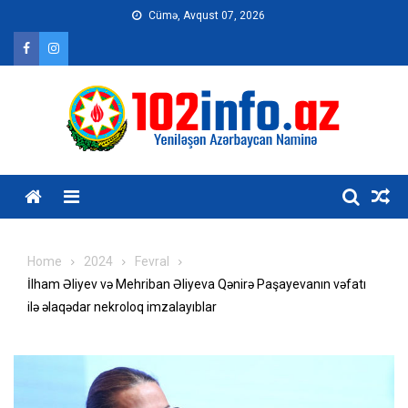
Skip
Cümə, Avqust 07, 2026
to
content
Home
2024
Fevral
İlham Əliyev və Mehriban Əliyeva Qənirə Paşayevanın vəfatı
ilə əlaqədar nekroloq imzalayıblar