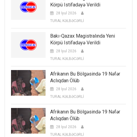
Körpü Istifadəyə Verildi
28 İyul 2026
TURAL KƏLBƏCƏRLİ
Bakı-Qazax Magistralında Yeni
Körpü Istifadəyə Verildi
28 İyul 2026
TURAL KƏLBƏCƏRLİ
Afrikanın Bu Bölgəsində 19 Nəfər
Aclıqdan Ölüb
28 İyul 2026
TURAL KƏLBƏCƏRLİ
Afrikanın Bu Bölgəsində 19 Nəfər
Aclıqdan Ölüb
28 İyul 2026
TURAL KƏLBƏCƏRLİ