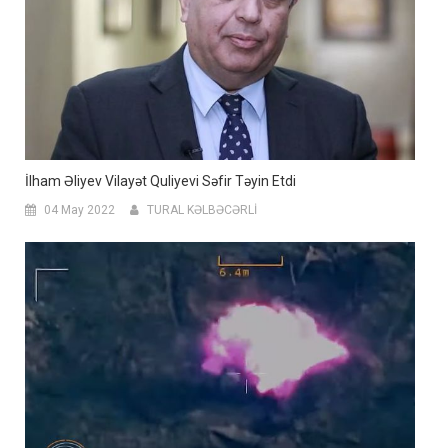
İlham Əliyev Vilayət Quliyevi Səfir Təyin Etdi
04 May 2022
TURAL KƏLBƏCƏRLİ