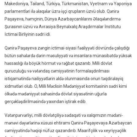
Makedoniya, Tailand, Türkiyə, Türkmənistan, Vyetnam və Yaponiya
parlamentləri ilə əlaqələr üzrə işçi qrupların üzvü olub. Qənirə
Paşayeva, həmçinin, Dünya Azərbaycanlılarını Əlaqələndirmə
Şurasının üzvü və Avrasiya Beynəlxalq Araşdırmalar İnstitutu
İctimai Birliyinin sədri idi.
Qənirə Paşayeva zəngin ictimai-siyasi fəaliyyəti dövründə çalışdığı
bütün sahələrdə dərin məsuliyyəti və insanlara münasibətdə yüksək
həssaslığı ilə böyük hörmət və rəğbət qazanıb. Milli dövlət
quruculuğu və vətəndaş cəmiyyətinin formalaşdırılması
istiqamətində nailiyyətlərin əldə olunmasında onun təqdirəlayiq
xidmətləri olub. O, Milli Məclisin Mədəniyyət komitəsinin sədri kimi
ölkədə mədəniyyət sahəsində dövlət siyasətinin uğurla
gerçəkləşdirilməsində yaxından iştirak edib.
Vətənpərvərliyi, milli dövlətçiliyə sədaqəti və xalqımızın mədəni-
mənəvi dəyərlərinə xüsusi ehtiramı Qənirə Paşayevaya Azərbaycan
cəmiyyətində həqiqi nüfuz qazandırıb. Maarifçilik və xeyriyyəçilik