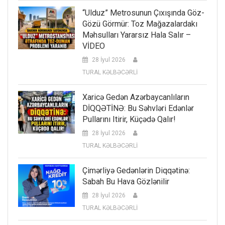
“Ulduz” Metrosunun Çıxışında Göz-
Gözü Görmür: Toz Mağazalardakı
Məhsulları Yararsız Hala Salır –
VİDEO
28 İyul 2026
TURAL KƏLBƏCƏRLİ
Xaricə Gedən Azərbaycanlıların
DİQQƏTİNƏ: Bu Səhvləri Edənlər
Pullarını Itirir, Küçədə Qalır!
28 İyul 2026
TURAL KƏLBƏCƏRLİ
Çimərliyə Gedənlərin Diqqətinə:
Sabah Bu Hava Gözlənilir
28 İyul 2026
TURAL KƏLBƏCƏRLİ