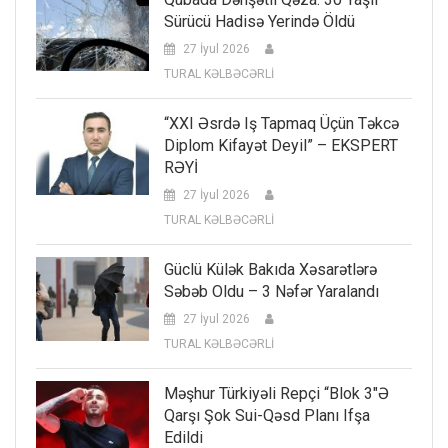
Sürücü Hadisə Yerində Öldü
27 İyul 2026
TURAL KƏLBƏCƏRLİ
“XXI Əsrdə Iş Tapmaq Üçün Təkcə
Diplom Kifayət Deyil” – EKSPERT
RƏYİ
27 İyul 2026
TURAL KƏLBƏCƏRLİ
Güclü Külək Bakıda Xəsarətlərə
Səbəb Oldu – 3 Nəfər Yaralandı
27 İyul 2026
TURAL KƏLBƏCƏRLİ
Məşhur Türkiyəli Repçi “Blok 3″ə
Qarşı Şok Sui-Qəsd Planı Ifşa
Edildi