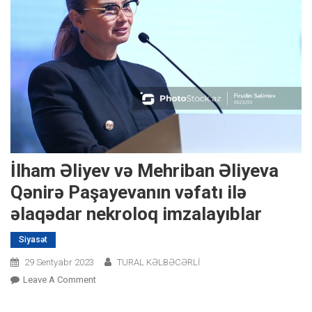
İlham Əliyev və Mehriban Əliyeva
Qənirə Paşayevanın vəfatı ilə
əlaqədar nekroloq imzalayıblar
Siyasət
29 Sentyabr 2023
TURAL KƏLBƏCƏRLİ
On
Leave A Comment
İlham
Əliyev