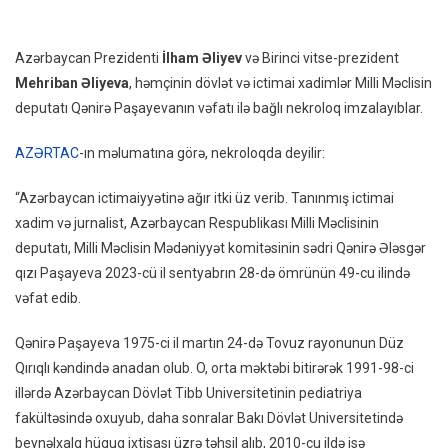
Və
Mehriban
Azərbaycan Prezidenti
İlham Əliyev
və Birinci vitse-prezident
Əliyeva
Mehriban Əliyeva
, həmçinin dövlət və ictimai xadimlər Milli Məclisin
Qənirə
deputatı Qənirə Paşayevanın vəfatı ilə bağlı nekroloq imzalayıblar.
Paşayevanın
Vəfatı
AZƏRTAC
-ın məlumatına görə, nekroloqda deyilir:
Ilə
Əlaqədar
“Azərbaycan ictimaiyyətinə ağır itki üz verib. Tanınmış ictimai
Nekroloq
xadim və jurnalist, Azərbaycan Respublikası Milli Məclisinin
Imzalayıblar
deputatı, Milli Məclisin Mədəniyyət komitəsinin sədri Qənirə Ələsgər
qızı Paşayeva 2023-cü il sentyabrın 28-də ömrünün 49-cu ilində
vəfat edib.
Qənirə Paşayeva 1975-ci il martın 24-də Tovuz rayonunun Düz
Qırıqlı kəndində anadan olub. O, orta məktəbi bitirərək 1991-98-ci
illərdə Azərbaycan Dövlət Tibb Universitetinin pediatriya
fakültəsində oxuyub, daha sonralar Bakı Dövlət Universitetində
beynəlxalq hüquq ixtisası üzrə təhsil alıb, 2010-cu ildə isə