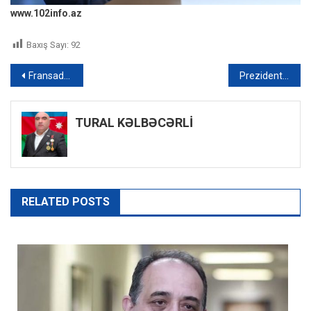
www.102info.az
Baxış Sayı:
92
Yazı
Fransada bomba xəbərdarlığı zənglərinə görə beş lisey bağlanıb
Prezident: “Ağalı kəndinə həyat qayıdıb, orada sakinlər xoşbəxt yaşayırlar”
naviqasiyası
TURAL KƏLBƏCƏRLİ
RELATED POSTS