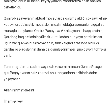
fəaliyyəti onun ali insani keyfiyyətlərini xarakterizə edən başlıca
cəhətlər idi.
Qənirə Paşayevanın aktual mövzularda qələmə aldığı çoxsaylı elmi-
kütləvi və publisistik məqalələr, müəllifi olduğu ssenarilər diqqət və
maraqla qarşılanıb. Qənirə Paşayeva Azərbaycanın haqq səsinin,
Qarabağ həqiqətlərinin yüksək kürsülərdən dünyaya çatdırılması
üçün var qüvvəsini səfərbər edib, türk xalqları arasında birlik və
qardaşlıq əlaqələrinin daha da dərinləşdirilməsi işinə dəyərli töhfələr
verib.
Tanınmış ictimai xadim, xeyirxah və səmimi insan Qənirə Ələsgər
qızı Paşayevanın əziz xatirəsi onu tanıyanların qəlbində daim
yaşayacaq.
Allah rəhmət eləsin!
İlham Əliyev