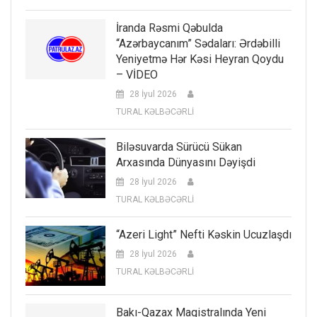
İranda Rəsmi Qəbulda
“Azərbaycanım” Sədaları: Ərdəbilli
Yeniyetmə Hər Kəsi Heyran Qoydu
– VİDEO
28 İyul 2026
TURAL KƏLBƏCƏRLİ
Biləsuvarda Sürücü Sükan
Arxasında Dünyasını Dəyişdi
28 İyul 2026
TURAL KƏLBƏCƏRLİ
“Azeri Light” Nefti Kəskin Ucuzlaşdı
28 İyul 2026
TURAL KƏLBƏCƏRLİ
Bakı-Qazax Magistralında Yeni