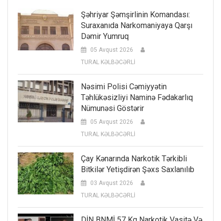
Şəhriyar Şəmşirlinin Komandası:
Suraxanıda Narkomaniyaya Qarşı
Dəmir Yumruq
05 Avqust 2026
TURAL KƏLBƏCƏRLİ
Nəsimi Polisi Cəmiyyətin
Təhlükəsizliyi Naminə Fədakarlıq
Nümunəsi Göstərir
05 Avqust 2026
TURAL KƏLBƏCƏRLİ
Çay Kənarında Narkotik Tərkibli
Bitkilər Yetişdirən Şəxs Saxlanılıb
03 Avqust 2026
TURAL KƏLBƏCƏRLİ
DİN BNMİ 57 Kq Narkotik Vasitə Və