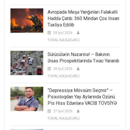
Avropada Meşə Yanğınları Fəlakətli
Həddə Çatıb: 360 Mindən Çox Insan
Təxliyə Edilib
28 İyul 2026
TURAL KƏLBƏCƏRLİ
Sürücülərin Nəzərinə! – Bakının
Əsas Prospektlərində Tıxac Yaranıb
28 İyul 2026
TURAL KƏLBƏCƏRLİ
“Depressiya Mövsüm Seçmir” –
Psixoloqdan Yay Aylarında Özünü
Pis Hiss Edənlərə VACİB TÖVSİYƏ
27 İyul 2026
TURAL KƏLBƏCƏRLİ