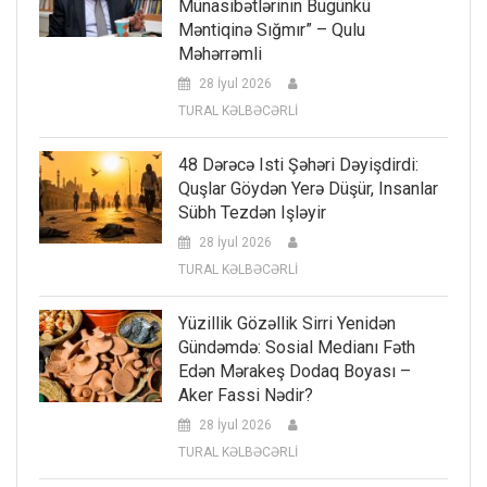
Münasibətlərinin Bugünkü
Məntiqinə Sığmır” – Qulu
Məhərrəmli
28 İyul 2026
TURAL KƏLBƏCƏRLİ
48 Dərəcə Isti Şəhəri Dəyişdirdi:
Quşlar Göydən Yerə Düşür, Insanlar
Sübh Tezdən Işləyir
28 İyul 2026
TURAL KƏLBƏCƏRLİ
Yüzillik Gözəllik Sirri Yenidən
Gündəmdə: Sosial Medianı Fəth
Edən Mərakeş Dodaq Boyası –
Aker Fassi Nədir?
28 İyul 2026
TURAL KƏLBƏCƏRLİ