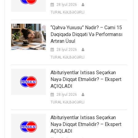
28 İyul 2026
TURAL KƏLBƏCƏRLİ
“Qəhvə Yuxusu” Nədir? – Cəmi 15
Dəqiqədə Diqqəti Və Performansı
Artıran Üsul
28 İyul 2026
TURAL KƏLBƏCƏRLİ
Abituriyentlər Ixtisas Seçərkən
Nəyə Diqqət Etməlidir? – Ekspert
AÇIQLADI
28 İyul 2026
TURAL KƏLBƏCƏRLİ
Abituriyentlər Ixtisas Seçərkən
Nəyə Diqqət Etməlidir? – Ekspert
AÇIQLADI