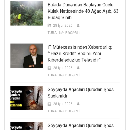
Bakıda Dünəndən Başlayan Güclü
Külək Nəticəsində 48 Ağac Aşıb, 63
Budaq Sınıb
28 İyul 2026
TURAL KƏLBƏCƏRLİ
İT Mütəxəssisindən Xəbərdarlıq:
“”Hazır Kredit” Vədləri Yeni
Kiberdələduzluq Tələsidir”
28 İyul 2026
TURAL KƏLBƏCƏRLİ
Göyçayda Ağacları Qurudan Şəxs
Saxlanıldı
28 İyul 2026
TURAL KƏLBƏCƏRLİ
Göyçayda Ağacları Qurudan Şəxs