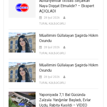
Abituriyentlər Ixtisas Seçərkən
Nəyə Diqqət Etməlidir? – Ekspert
AÇIQLADI
28 İyul 2026
TURAL KƏLBƏCƏRLİ
Müəllimini Güllələyən Şagirdə Hökm
Oxundu
28 İyul 2026
TURAL KƏLBƏCƏRLİ
Müəllimini Güllələyən Şagirdə Hökm
Oxundu
28 İyul 2026
TURAL KƏLBƏCƏRLİ
Yaponiyada 7,1 Bal Gücündə
Zəlzələ: Yanğınlar Başladı, Evlər
Uçdu, Rabitə Kəsildi – VİDEO