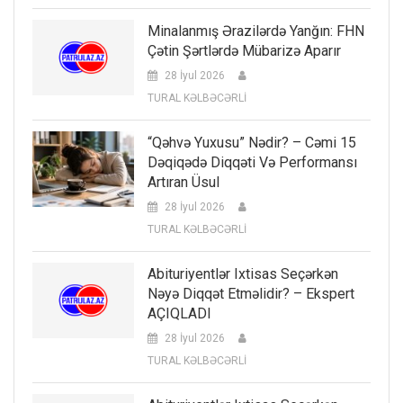
Minalanmış Ərazilərdə Yanğın: FHN
Çətin Şərtlərdə Mübarizə Aparır
28 İyul 2026
TURAL KƏLBƏCƏRLİ
“Qəhvə Yuxusu” Nədir? – Cəmi 15
Dəqiqədə Diqqəti Və Performansı
Artıran Üsul
28 İyul 2026
TURAL KƏLBƏCƏRLİ
Abituriyentlər Ixtisas Seçərkən
Nəyə Diqqət Etməlidir? – Ekspert
AÇIQLADI
28 İyul 2026
TURAL KƏLBƏCƏRLİ