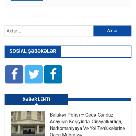
Axtarış:
SOSIAL ŞƏBƏKƏLƏR
XƏBƏR LENTI
Balakən Polisi – Gecə-Gündüz
Asayişin Keşiyində: Cinayətkarlığa,
Narkomaniyaya Və Yol Təhlükələrinə
Qarşı Mübarizə