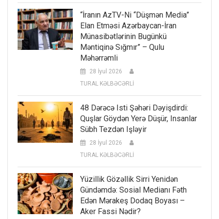
“İranın AzTV-Ni “düşmən Media”
Elan Etməsi Azərbaycan-İran
Münasibətlərinin Bugünkü
Məntiqinə Sığmır” – Qulu
Məhərrəmli
28 İyul 2026
TURAL KƏLBƏCƏRLİ
48 Dərəcə Isti Şəhəri Dəyişdirdi:
Quşlar Göydən Yerə Düşür, Insanlar
Sübh Tezdən Işləyir
28 İyul 2026
TURAL KƏLBƏCƏRLİ
Yüzillik Gözəllik Sirri Yenidən
Gündəmdə: Sosial Medianı Fəth
Edən Mərakeş Dodaq Boyası –
Aker Fassi Nədir?