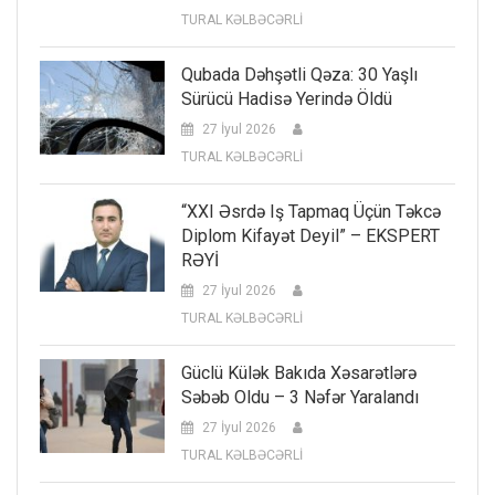
TURAL KƏLBƏCƏRLİ
Qubada Dəhşətli Qəza: 30 Yaşlı
Sürücü Hadisə Yerində Öldü
27 İyul 2026
TURAL KƏLBƏCƏRLİ
“XXI Əsrdə Iş Tapmaq Üçün Təkcə
Diplom Kifayət Deyil” – EKSPERT
RƏYİ
27 İyul 2026
TURAL KƏLBƏCƏRLİ
Güclü Külək Bakıda Xəsarətlərə
Səbəb Oldu – 3 Nəfər Yaralandı
27 İyul 2026
TURAL KƏLBƏCƏRLİ