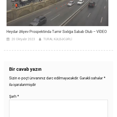
Heydər Əliyev Prospektində Təmir Sıxlığa Səbəb Olub – VİDEO
20 Oktyabr 2023
TURAL KƏLBƏCƏRLİ
Bir cavab yazın
Sizin e-poçt ünvanınız dərc edilməyəcəkdir.
Gərəkli sahələr
*
ilə işarələnmişdir
Şərh
*