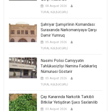
08 Avqust 2026
TURAL KƏLBƏCƏRLİ
Şəhriyar Şəmşirlinin Komandası:
Suraxanıda Narkomaniyaya Qarşı
Dəmir Yumruq
05 Avqust 2026
TURAL KƏLBƏCƏRLİ
Nəsimi Polisi Cəmiyyətin
Təhlükəsizliyi Naminə Fədakarlıq
Nümunəsi Göstərir
05 Avqust 2026
TURAL KƏLBƏCƏRLİ
Çay Kənarında Narkotik Tərkibli
Bitkilər Yetişdirən Şəxs Saxlanılıb
03 Avqust 2026