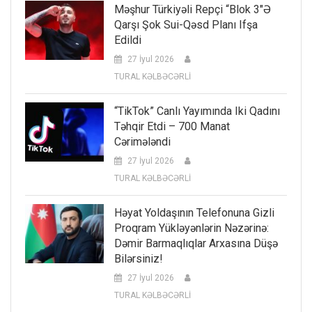
Məşhur Türkiyəli Repçi “Blok 3″ə
Qarşı Şok Sui-Qəsd Planı Ifşa
Edildi
27 İyul 2026
TURAL KƏLBƏCƏRLİ
“TikTok” Canlı Yayımında Iki Qadını
Təhqir Etdi – 700 Manat
Cərimələndi
27 İyul 2026
TURAL KƏLBƏCƏRLİ
Həyat Yoldaşının Telefonuna Gizli
Proqram Yükləyənlərin Nəzərinə:
Dəmir Barmaqlıqlar Arxasına Düşə
Bilərsiniz!
27 İyul 2026
TURAL KƏLBƏCƏRLİ