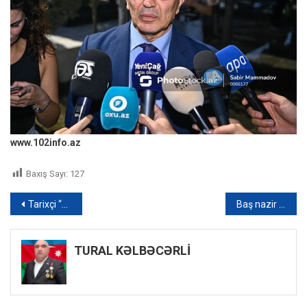
www.102info.az
Baxış Sayı:
127
Yazı
Tarixçi “Qərbi Azərbaycan salnaməsi”ndə ermənilərin Qafqazda peyda olmasından danışıb – VİDEO
Baş nazir Əli Əsədov Düşənbədə tacikistanlı həmkarı ilə görüşüb
naviqasiyası
TURAL KƏLBƏCƏRLİ