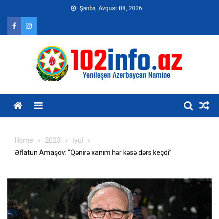
Skip
Şənbə, Avqust 08, 2026
to
content
Home
2023
İyul
Əflatun Amaşov: “Qənirə xanım hər kəsə dərs keçdi”