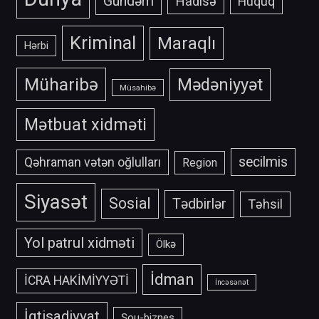
Gündəm
Hadisə
Hüquq
Kriminal
Maraqlı
Hərbi
Müharibə
Mədəniyyət
Müsahibə
Mətbuat xidməti
secilmis
Qəhraman vətən oğlulları
Region
Siyasət
Sosial
Tədbirlər
Təhsil
Yol patrul xidməti
Ölkə
İdman
İCRA HAKİMİYYƏTİ
İncəsənət
İqtisadiyyat
Şou-biznes