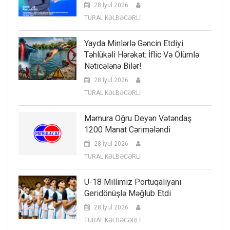
28 İyul 2026
TURAL KƏLBƏCƏRLİ
Yayda Minlərlə Gəncin Etdiyi
Təhlükəli Hərəkət: İflic Və Ölümlə
Nəticələnə Bilər!
28 İyul 2026
TURAL KƏLBƏCƏRLİ
Məmura Oğru Deyən Vətəndaş
1200 Manat Cərimələndi
28 İyul 2026
TURAL KƏLBƏCƏRLİ
U-18 Millimiz Portuqaliyanı
Geridönüşlə Məğlub Etdi
28 İyul 2026
TURAL KƏLBƏCƏRLİ