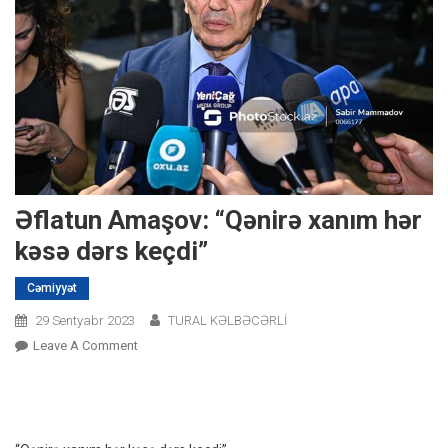
Əflatun Amaşov: “Qənirə xanım hər
kəsə dərs keçdi”
Cəmiyyət
29 Sentyabr 2023
TURAL KƏLBƏCƏRLİ
On
Leave A Comment
Əflatun
Amaşov:
“Qənirə
Xanım