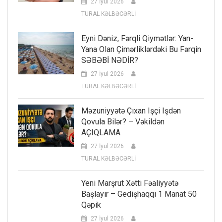
27 İyul 2026
TURAL KƏLBƏCƏRLİ
Eyni Dəniz, Fərqli Qiymətlər: Yan-
Yana Olan Çimərliklərdəki Bu Fərqin
SƏBƏBİ NƏDİR?
27 İyul 2026
TURAL KƏLBƏCƏRLİ
Məzuniyyətə Çıxan Işçi Işdən
Qovula Bilər? – Vəkildən
AÇIQLAMA
27 İyul 2026
TURAL KƏLBƏCƏRLİ
Yeni Marşrut Xətti Fəaliyyətə
Başlayır – Gedişhaqqı 1 Manat 50
Qəpik
27 İyul 2026