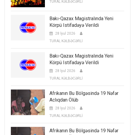
TURAL KƏLBƏCƏRLİ
Bakı-Qazax Magistralında Yeni
Körpü Istifadəyə Verildi
28 İyul 2026
TURAL KƏLBƏCƏRLİ
Bakı-Qazax Magistralında Yeni
Körpü Istifadəyə Verildi
28 İyul 2026
TURAL KƏLBƏCƏRLİ
Afrikanın Bu Bölgəsində 19 Nəfər
Aclıqdan Ölüb
28 İyul 2026
TURAL KƏLBƏCƏRLİ
Afrikanın Bu Bölgəsində 19 Nəfər