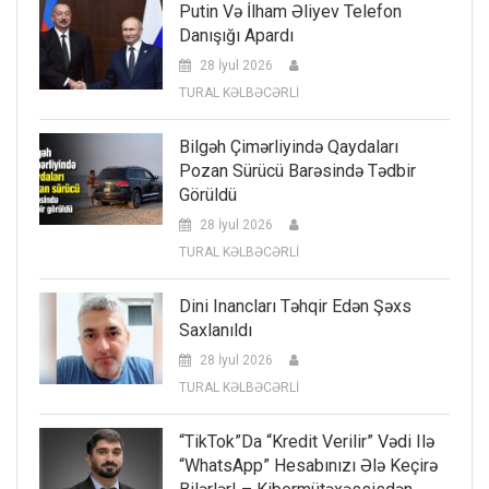
Putin Və İlham Əliyev Telefon
Danışığı Apardı
28 İyul 2026
TURAL KƏLBƏCƏRLİ
Bilgəh Çimərliyində Qaydaları
Pozan Sürücü Barəsində Tədbir
Görüldü
28 İyul 2026
TURAL KƏLBƏCƏRLİ
Dini Inancları Təhqir Edən Şəxs
Saxlanıldı
28 İyul 2026
TURAL KƏLBƏCƏRLİ
“TikTok”da “kredit Verilir” Vədi Ilə
“WhatsApp” Hesabınızı Ələ Keçirə