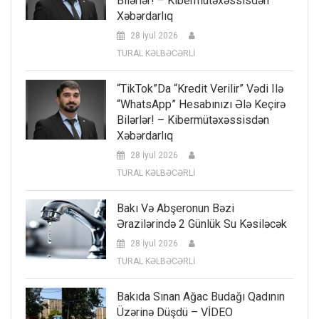
Bilərlər! – Kibermütəxəssisdən
Xəbərdarlıq
28 İyul 2026
TURAL KƏLBƏCƏRLİ
“TikTok”da “kredit Verilir” Vədi Ilə
“WhatsApp” Hesabınızı Ələ Keçirə
Bilərlər! – Kibermütəxəssisdən
Xəbərdarlıq
28 İyul 2026
TURAL KƏLBƏCƏRLİ
Bakı Və Abşeronun Bəzi
Ərazilərində 2 Günlük Su Kəsiləcək
28 İyul 2026
TURAL KƏLBƏCƏRLİ
Bakıda Sınan Ağac Budağı Qadının
Üzərinə Düşdü – VİDEO