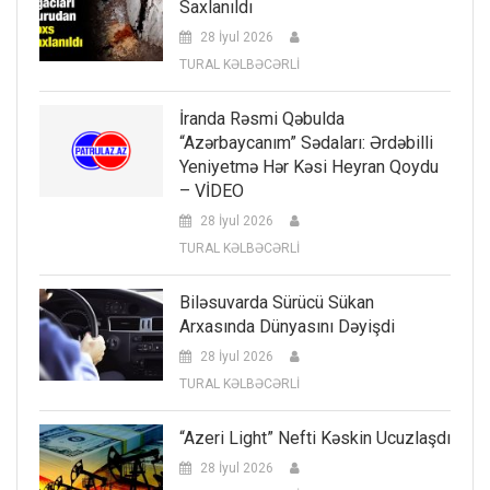
Saxlanıldı
28 İyul 2026
TURAL KƏLBƏCƏRLİ
İranda Rəsmi Qəbulda
“Azərbaycanım” Sədaları: Ərdəbilli
Yeniyetmə Hər Kəsi Heyran Qoydu
– VİDEO
28 İyul 2026
TURAL KƏLBƏCƏRLİ
Biləsuvarda Sürücü Sükan
Arxasında Dünyasını Dəyişdi
28 İyul 2026
TURAL KƏLBƏCƏRLİ
“Azeri Light” Nefti Kəskin Ucuzlaşdı
28 İyul 2026