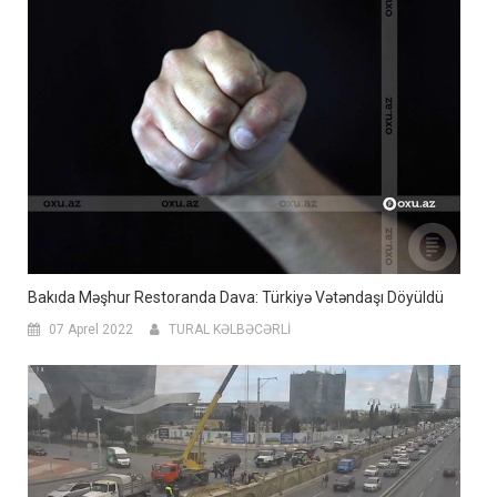
Bakıda Məşhur Restoranda Dava: Türkiyə Vətəndaşı Döyüldü
07 Aprel 2022
TURAL KƏLBƏCƏRLİ