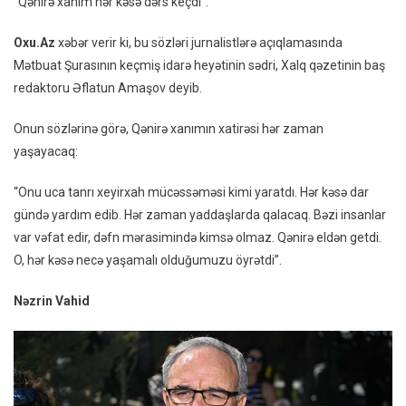
“Qənirə xanım hər kəsə dərs keçdi”.
Hər
Kəsə
Oxu.Az
xəbər verir ki, bu sözləri jurnalistlərə açıqlamasında
Dərs
Mətbuat Şurasının keçmiş idarə heyətinin sədri, Xalq qəzetinin baş
Keçdi”
redaktoru Əflatun Amaşov deyib.
Onun sözlərinə görə, Qənirə xanımın xatirəsi hər zaman
yaşayacaq:
“Onu uca tanrı xeyirxah mücəssəməsi kimi yaratdı. Hər kəsə dar
gündə yardım edib. Hər zaman yaddaşlarda qalacaq. Bəzi insanlar
var vəfat edir, dəfn mərasimində kimsə olmaz. Qənirə eldən getdi.
O, hər kəsə necə yaşamalı olduğumuzu öyrətdi”.
Nəzrin Vahid