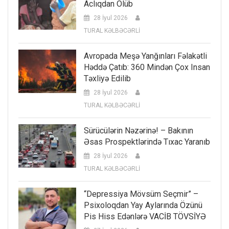
Aclıqdan Ölüb
28 İyul 2026
TURAL KƏLBƏCƏRLİ
Avropada Meşə Yanğınları Fəlakətli
Həddə Çatıb: 360 Mindən Çox Insan
Təxliyə Edilib
28 İyul 2026
TURAL KƏLBƏCƏRLİ
Sürücülərin Nəzərinə! – Bakının
Əsas Prospektlərində Tıxac Yaranıb
28 İyul 2026
TURAL KƏLBƏCƏRLİ
“Depressiya Mövsüm Seçmir” –
Psixoloqdan Yay Aylarında Özünü
Pis Hiss Edənlərə VACİB TÖVSİYƏ