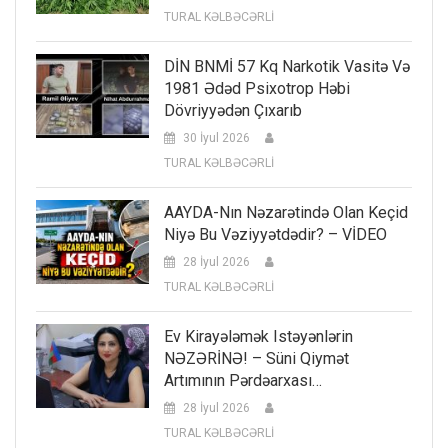
TURAL KƏLBƏCƏRLİ
DİN BNMİ 57 Kq Narkotik Vasitə Və
1981 Ədəd Psixotrop Həbi
Dövriyyədən Çıxarıb
30 İyul 2026
TURAL KƏLBƏCƏRLİ
AAYDA-Nın Nəzarətində Olan Keçid
Niyə Bu Vəziyyətdədir? – VİDEO
28 İyul 2026
TURAL KƏLBƏCƏRLİ
Ev Kirayələmək Istəyənlərin
NƏZƏRİNƏ! – Süni Qiymət
Artımının Pərdəarxası…
28 İyul 2026
TURAL KƏLBƏCƏRLİ