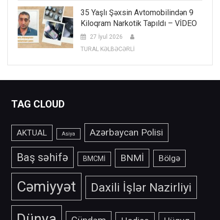
35 Yaşlı Şəxsin Avtomobilindən 9
Kiloqram Narkotik Tapıldı – VİDEO
27 İyul 2026
TURAL KƏLBƏCƏRLİ
TAG CLOUD
Azərbaycan Polisi
AKTUAL
Asiya
Baş səhifə
BNMİ
Bölgə
BMCMİ
Cəmiyyət
Daxili İşlər Nazirliyi
Dünya