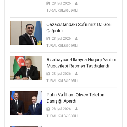
28 İyul 2026
TURAL KƏLBƏCƏRLİ
Qazaxıstandakı Səfirimiz Də Geri
Çağırıldı
28 İyul 2026
TURAL KƏLBƏCƏRLİ
Azərbaycan-Ukrayna Hüquqi Yardım
Müqaviləsi Rəsmən Təsdiqləndi
28 İyul 2026
TURAL KƏLBƏCƏRLİ
Putin Və İlham Əliyev Telefon
Danışığı Apardı
28 İyul 2026
TURAL KƏLBƏCƏRLİ