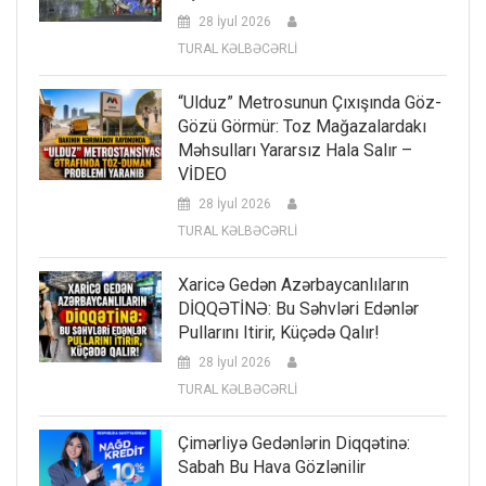
28 İyul 2026
TURAL KƏLBƏCƏRLİ
“Ulduz” Metrosunun Çıxışında Göz-
Gözü Görmür: Toz Mağazalardakı
Məhsulları Yararsız Hala Salır –
VİDEO
28 İyul 2026
TURAL KƏLBƏCƏRLİ
Xaricə Gedən Azərbaycanlıların
DİQQƏTİNƏ: Bu Səhvləri Edənlər
Pullarını Itirir, Küçədə Qalır!
28 İyul 2026
TURAL KƏLBƏCƏRLİ
Çimərliyə Gedənlərin Diqqətinə:
Sabah Bu Hava Gözlənilir