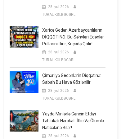
28 İyul 2026
TURAL KƏLBƏCƏRLİ
Xaricə Gedən Azərbaycanlıların
DİQQƏTİNƏ: Bu Səhvləri Edənlər
Pullarını Itirir, Küçədə Qalır!
28 İyul 2026
TURAL KƏLBƏCƏRLİ
Çimərliyə Gedənlərin Diqqətinə:
Sabah Bu Hava Gözlənilir
28 İyul 2026
TURAL KƏLBƏCƏRLİ
Yayda Minlərlə Gəncin Etdiyi
Təhlükəli Hərəkət: İflic Və Ölümlə
Nəticələnə Bilər!
28 İyul 2026