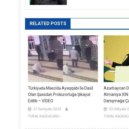
RELATED POSTS
Türkiyədə Məscidə Ayaqqabı Ilə Daxil
Azərbaycan D
Olan Şəxsdən Prokurorluğa Şikayət
Almaniya XİN 
Edilib – VİDEO
Danışmağa Ça
27 Sentyabr 2023
02 Oktyabr 
TURAL KƏLBƏCƏRLİ
TURAL KƏLBƏC