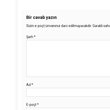
Bir cavab yazın
Sizin e-poçt ünvanınız dərc edilməyəcəkdir.
Gərəkli sah
Şərh
*
Ad
*
E-poçt
*