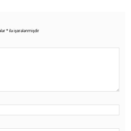
ələr
*
ilə işarələnmişdir