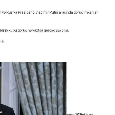
Və
Putin
n və Rusiya Prezidenti Vladimir Putin arasında görüş imkanları
Görüşü
Barədə:
“Heç
dirib ki, bu görüş nə vaxtsa gerçəkləşə bilər.
Vaxt
“heç
dib.
Vaxt”
Demə!”
www.102info.az