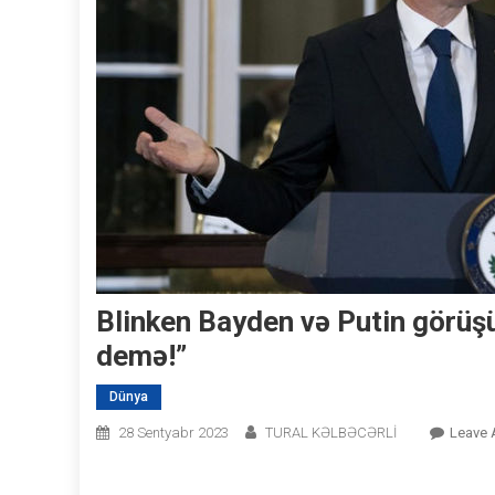
Blinken Bayden və Putin görüşü
demə!”
Dünya
28 Sentyabr 2023
TURAL KƏLBƏCƏRLİ
Leave