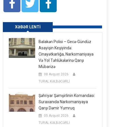
XƏBƏR LENTI
Balakən Polisi – Gecə-Gündüz
Asayişin Keşiyində:
Cinayətkarlığa, Narkomaniyaya
Və Yol Təhlükələrinə Qarşı
Mübarizə
08 Avqust 2026
TURAL KƏLBƏCƏRLİ
Şəhriyar Şəmşirlinin Komandası:
Suraxanıda Narkomaniyaya
Qarşı Dəmir Yumruq
05 Avqust 2026
TURAL KƏLBƏCƏRLİ