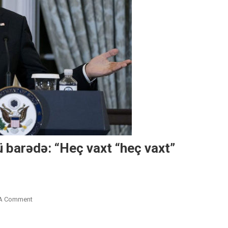
 barədə: “Heç vaxt “heç vaxt”
On
 A Comment
Blinken
Bayden