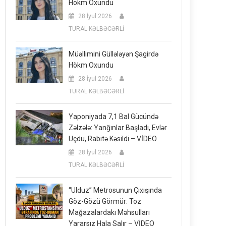
Hökm Oxundu
28 İyul 2026
TURAL KƏLBƏCƏRLİ
Müəllimini Güllələyən Şagirdə
Hökm Oxundu
28 İyul 2026
TURAL KƏLBƏCƏRLİ
Yaponiyada 7,1 Bal Gücündə
Zəlzələ: Yanğınlar Başladı, Evlər
Uçdu, Rabitə Kəsildi – VİDEO
28 İyul 2026
TURAL KƏLBƏCƏRLİ
“Ulduz” Metrosunun Çıxışında
Göz-Gözü Görmür: Toz
Mağazalardakı Məhsulları
Yararsız Hala Salır – VİDEO