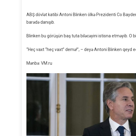
ABŞ dövlət katibi Antoni Blinken ölkə Prezidenti Co Bayde
barədə danışıb.
Blinken bu görüşün baş tuta biləcəyini istisna etməyib. O bil
“Heç vaxt “heç vaxt” demə!”, – deyə Antoni Blinken qeyd e
Mənbə: VM.ru