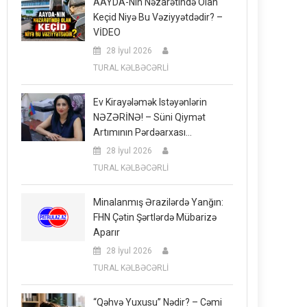
AAYDA-Nın Nəzarətində Olan
Keçid Niyə Bu Vəziyyətdədir? –
VİDEO
28 İyul 2026
TURAL KƏLBƏCƏRLİ
Ev Kirayələmək Istəyənlərin
NƏZƏRİNƏ! – Süni Qiymət
Artımının Pərdəarxası…
28 İyul 2026
TURAL KƏLBƏCƏRLİ
Minalanmış Ərazilərdə Yanğın:
FHN Çətin Şərtlərdə Mübarizə
Aparır
28 İyul 2026
TURAL KƏLBƏCƏRLİ
“Qəhvə Yuxusu” Nədir? – Cəmi