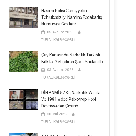
Nəsimi Polisi Cəmiyyətin
Təhlükəsizliyi Naminə Fədakarlıq
Nümunəsi Göstərir
05 Avqust 2026
TURAL KƏLBƏCƏRLİ
Çay Kənarında Narkotik Tərkibli
Bitkilər Yetişdirən Şəxs Saxlanılıb
03 Avqust 2026
TURAL KƏLBƏCƏRLİ
DİN BNMİ 57 Kq Narkotik Vasitə
Və 1981 Ədəd Psixotrop Həbi
Dövriyyədən Çıxarıb
30 İyul 2026
TURAL KƏLBƏCƏRLİ