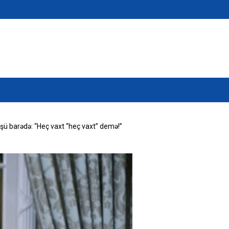
şü barədə: “Heç vaxt “heç vaxt” demə!”