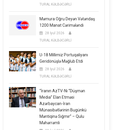
TURAL KƏLBƏCƏRLİ
Məmura Oğru Deyən Vətəndaş
1200 Manat Cərimələndi
28 İyul 2026
TURAL KƏLBƏCƏRLİ
U-18 Millimiz Portuqaliyanı
Geridönüşlə Məğlub Etdi
28 İyul 2026
TURAL KƏLBƏCƏRLİ
“İranın AzTV-Ni “düşmən
Media” Elan Etməsi
Azərbaycan-İran
Münasibətlərinin Bugünkü
Məntiqinə Sığmır” – Qulu
Məhərrəmli