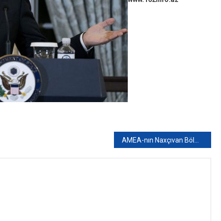
AMEA-nın Naxçıvan Bölməsinin Tarix, Etnoqrafiya və Arxeologiya İnstitutuna təyinat olub