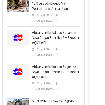
15 Dəqiqədə Diqqəti Və
Performansı Artıran Üsul
28 İyul 2026
TURAL KƏLBƏCƏRLİ
Abituriyentlər Ixtisas Seçərkən
Nəyə Diqqət Etməlidir? – Ekspert
AÇIQLADI
28 İyul 2026
TURAL KƏLBƏCƏRLİ
Abituriyentlər Ixtisas Seçərkən
Nəyə Diqqət Etməlidir? – Ekspert
AÇIQLADI
28 İyul 2026
TURAL KƏLBƏCƏRLİ
Müəllimini Güllələyən Şagirdə