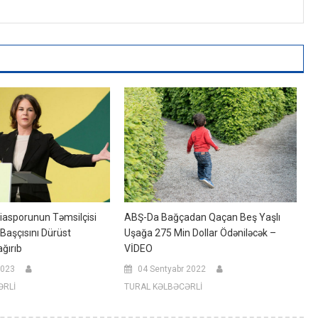
iasporunun Təmsilçisi
ABŞ-Da Bağçadan Qaçan Beş Yaşlı
Başçısını Dürüst
Uşağa 275 Min Dollar Ödəniləcək –
ğırıb
VİDEO
2023
04 Sentyabr 2022
ƏRLİ
TURAL KƏLBƏCƏRLİ