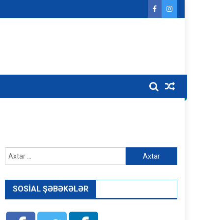
Axtarış:
SOSIAL ŞƏBƏKƏLƏR