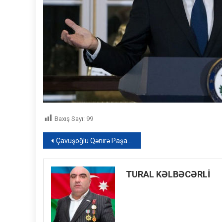
Baxış Sayı:
99
Yazı
Çavuşoğlu Qənirə Paşayevadan yazdı – FOTO
naviqasiyası
TURAL KƏLBƏCƏRLİ