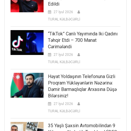
Edildi
27 İyul 2026
TURAL KƏLBƏCƏRLİ
“TikTok” Canlı Yayımında Iki Qadını
Təhqir Etdi – 700 Manat
Cərimələndi
27 İyul 2026
TURAL KƏLBƏCƏRLİ
Həyat Yoldaşının Telefonuna Gizli
Proqram Yükləyənlərin Nəzərinə:
Dəmir Barmaqlıqlar Arxasına Düşə
Bilərsiniz!
27 İyul 2026
TURAL KƏLBƏCƏRLİ
35 Yaşlı Şəxsin Avtomobilindən 9