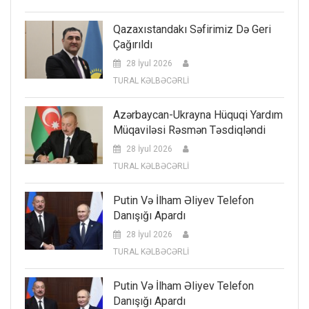
Qazaxıstandakı Səfirimiz Də Geri
Çağırıldı
28 İyul 2026
TURAL KƏLBƏCƏRLİ
Azərbaycan-Ukrayna Hüquqi Yardım
Müqaviləsi Rəsmən Təsdiqləndi
28 İyul 2026
TURAL KƏLBƏCƏRLİ
Putin Və İlham Əliyev Telefon
Danışığı Apardı
28 İyul 2026
TURAL KƏLBƏCƏRLİ
Putin Və İlham Əliyev Telefon
Danışığı Apardı