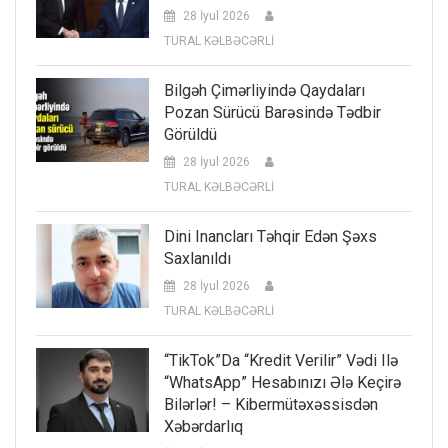
28 İyul 2026
TURAL KƏLBƏCƏRLİ
Bilgəh Çimərliyində Qaydaları
Pozan Sürücü Barəsində Tədbir
Görüldü
28 İyul 2026
TURAL KƏLBƏCƏRLİ
Dini Inancları Təhqir Edən Şəxs
Saxlanıldı
28 İyul 2026
TURAL KƏLBƏCƏRLİ
“TikTok”da “kredit Verilir” Vədi Ilə
“WhatsApp” Hesabınızı Ələ Keçirə
Bilərlər! – Kibermütəxəssisdən
Xəbərdarlıq