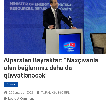
Alparslan Bayraktar: “Naxçıvanla
olan bağlarımız daha da
qüvvətlənəcək”
Dünya
29 Sentyabr 2023
TURAL KƏLBƏCƏRLİ
On
Leave A Comment
Alparslan
Bayraktar: