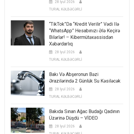
28 İyul 2026
TURAL KƏLBƏCƏRLİ
“TikTok”da “kredit Verilir” Vədi Ilə
“WhatsApp” Hesabınızı Ələ Keçirə
Bilərlər! – Kibermütəxəssisdən
Xəbərdarlıq
28 İyul 2026
TURAL KƏLBƏCƏRLİ
Bakı Və Abşeronun Bəzi
Ərazilərində 2 Günlük Su Kəsiləcək
28 İyul 2026
TURAL KƏLBƏCƏRLİ
Bakıda Sınan Ağac Budağı Qadının
Üzərinə Düşdü – VİDEO
28 İyul 2026
TURAL KƏLBƏCƏRLİ