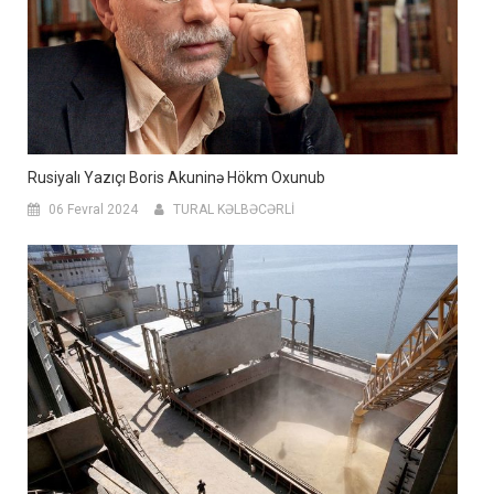
Rusiyalı Yazıçı Boris Akuninə Hökm Oxunub
06 Fevral 2024
TURAL KƏLBƏCƏRLİ