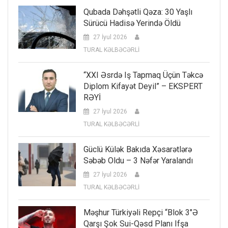
Qubada Dəhşətli Qəza: 30 Yaşlı
Sürücü Hadisə Yerində Öldü
27 İyul 2026
TURAL KƏLBƏCƏRLİ
“XXI Əsrdə Iş Tapmaq Üçün Təkcə
Diplom Kifayət Deyil” – EKSPERT
RƏYİ
27 İyul 2026
TURAL KƏLBƏCƏRLİ
Güclü Külək Bakıda Xəsarətlərə
Səbəb Oldu – 3 Nəfər Yaralandı
27 İyul 2026
TURAL KƏLBƏCƏRLİ
Məşhur Türkiyəli Repçi “Blok 3″ə
Qarşı Şok Sui-Qəsd Planı Ifşa