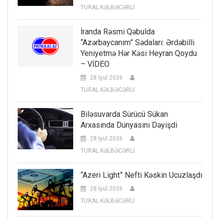
TURAL KƏLBƏCƏRLİ
İranda Rəsmi Qəbulda
“Azərbaycanım” Sədaları: Ərdəbilli
Yeniyetmə Hər Kəsi Heyran Qoydu
– VİDEO
28 İyul 2026
TURAL KƏLBƏCƏRLİ
Biləsuvarda Sürücü Sükan
Arxasında Dünyasını Dəyişdi
28 İyul 2026
TURAL KƏLBƏCƏRLİ
“Azeri Light” Nefti Kəskin Ucuzlaşdı
28 İyul 2026
TURAL KƏLBƏCƏRLİ