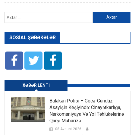
Axtarış:
SOSIAL ŞƏBƏKƏLƏR
XƏBƏR LENTI
Balakən Polisi – Gecə-Gündüz
Asayişin Keşiyində: Cinayətkarlığa,
Narkomaniyaya Və Yol Təhlükələrinə
Qarşı Mübarizə
08 Avqust 2026