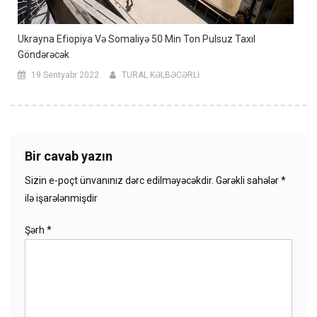
Ukrayna Efiopiya Və Somaliyə 50 Min Ton Pulsuz Taxıl
Göndərəcək
19 Sentyabr 2022
TURAL KƏLBƏCƏRLİ
Bir cavab yazın
Sizin e-poçt ünvanınız dərc edilməyəcəkdir.
Gərəkli sahələr
*
ilə işarələnmişdir
Şərh
*