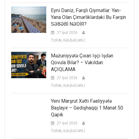
Eyni Dəniz, Fərqli Qiymətlər: Yan-
Yana Olan Çimərliklərdəki Bu Fərqin
SƏBƏBİ NƏDİR?
27 İyul 2026
TURAL KƏLBƏCƏRLİ
Məzuniyyətə Çıxan Işçi Işdən
Qovula Bilər? – Vəkildən
AÇIQLAMA
27 İyul 2026
TURAL KƏLBƏCƏRLİ
Yeni Marşrut Xətti Fəaliyyətə
Başlayır – Gedişhaqqı 1 Manat 50
Qəpik
27 İyul 2026
TURAL KƏLBƏCƏRLİ