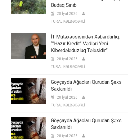
Budaq Sınıb
28 İyul 2026
TURAL KƏLBƏCƏRLİ
İT Mütəxəssisindən Xəbərdarlıq:
“”Hazır Kredit” Vədləri Yeni
Kiberdələduzluq Tələsidir”
28 İyul 2026
TURAL KƏLBƏCƏRLİ
Göyçayda Ağacları Qurudan Şəxs
Saxlanıldı
28 İyul 2026
TURAL KƏLBƏCƏRLİ
Göyçayda Ağacları Qurudan Şəxs
Saxlanıldı
28 İyul 2026