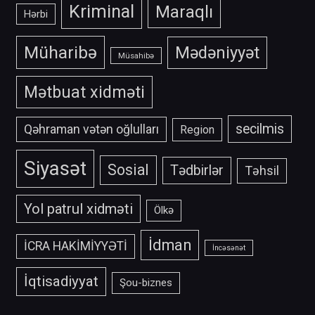
Kriminal
Maraqlı
Hərbi
Müharibə
Mədəniyyət
Müsahibə
Mətbuat xidməti
secilmis
Qəhraman vətən oğlulları
Region
Siyasət
Sosial
Tədbirlər
Təhsil
Yol patrul xidməti
Ölkə
İdman
İCRA HAKİMİYYƏTİ
İncəsənət
İqtisadiyyat
Şou-biznes