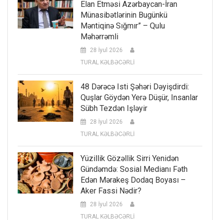
Elan Etməsi Azərbaycan-İran
Münasibətlərinin Bugünkü
Məntiqinə Sığmır” – Qulu
Məhərrəmli
28 İyul 2026
TURAL KƏLBƏCƏRLİ
48 Dərəcə Isti Şəhəri Dəyişdirdi:
Quşlar Göydən Yerə Düşür, Insanlar
Sübh Tezdən Işləyir
28 İyul 2026
TURAL KƏLBƏCƏRLİ
Yüzillik Gözəllik Sirri Yenidən
Gündəmdə: Sosial Medianı Fəth
Edən Mərakeş Dodaq Boyası –
Aker Fassi Nədir?
28 İyul 2026
TURAL KƏLBƏCƏRLİ