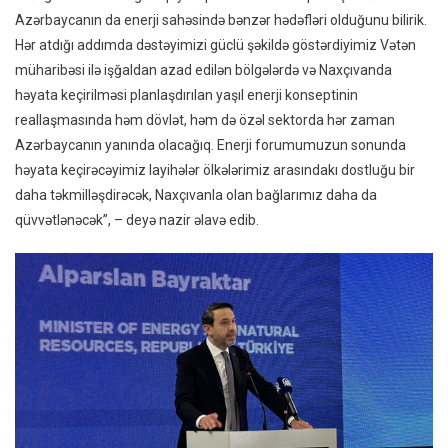
Azərbaycanın da enerji sahəsində bənzər hədəfləri olduğunu bilirik.
Hər atdığı addımda dəstəyimizi güclü şəkildə göstərdiyimiz Vətən
müharibəsi ilə işğaldan azad edilən bölgələrdə və Naxçıvanda
həyata keçirilməsi planlaşdırılan yaşıl enerji konseptinin
reallaşmasında həm dövlət, həm də özəl sektorda hər zaman
Azərbaycanın yanında olacağıq. Enerji forumumuzun sonunda
həyata keçirəcəyimiz layihələr ölkələrimiz arasındakı dostluğu bir
daha təkmilləşdirəcək, Naxçıvanla olan bağlarımız daha da
qüvvətlənəcək”, – deyə nazir əlavə edib.