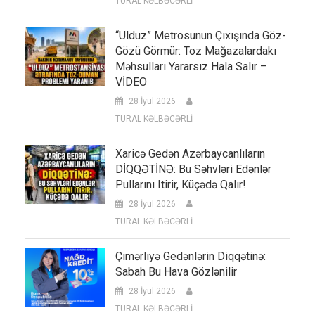
TURAL KƏLBƏCƏRLİ
“Ulduz” Metrosunun Çıxışında Göz-
Gözü Görmür: Toz Mağazalardakı
Məhsulları Yararsız Hala Salır –
VİDEO
28 İyul 2026
TURAL KƏLBƏCƏRLİ
Xaricə Gedən Azərbaycanlıların
DİQQƏTİNƏ: Bu Səhvləri Edənlər
Pullarını Itirir, Küçədə Qalır!
28 İyul 2026
TURAL KƏLBƏCƏRLİ
Çimərliyə Gedənlərin Diqqətinə:
Sabah Bu Hava Gözlənilir
28 İyul 2026
TURAL KƏLBƏCƏRLİ