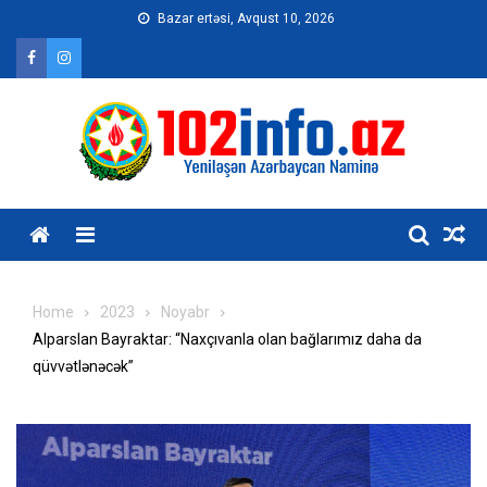
Skip
Bazar ertəsi, Avqust 10, 2026
to
content
Home
2023
Noyabr
Alparslan Bayraktar: “Naxçıvanla olan bağlarımız daha da
qüvvətlənəcək”