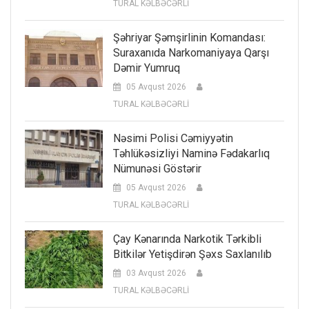
TURAL KƏLBƏCƏRLİ
Şəhriyar Şəmşirlinin Komandası:
Suraxanıda Narkomaniyaya Qarşı
Dəmir Yumruq
05 Avqust 2026
TURAL KƏLBƏCƏRLİ
Nəsimi Polisi Cəmiyyətin
Təhlükəsizliyi Naminə Fədakarlıq
Nümunəsi Göstərir
05 Avqust 2026
TURAL KƏLBƏCƏRLİ
Çay Kənarında Narkotik Tərkibli
Bitkilər Yetişdirən Şəxs Saxlanılıb
03 Avqust 2026
TURAL KƏLBƏCƏRLİ