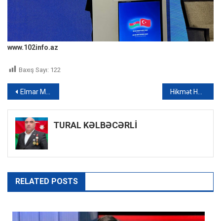
www.102info.az
Baxış Sayı:
122
Yazı
Elmar Məmmədyarov: “Xankəndidə İH üzərində Azərbaycan bayrağının qaldırılması bir neçə günün işidir” – VİDEO
Hikmət Hacıyev: “Azərbaycan heç vaxt etnik təmizləmə həyata keçirməyib, heç vaxt da etməz” – FOTO/VİDEO
naviqasiyası
TURAL KƏLBƏCƏRLİ
RELATED POSTS