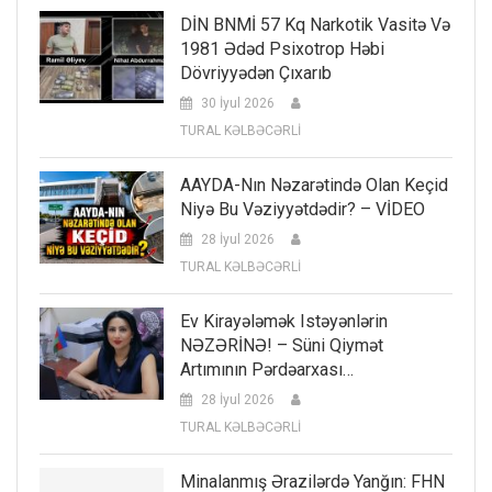
DİN BNMİ 57 Kq Narkotik Vasitə Və
1981 Ədəd Psixotrop Həbi
Dövriyyədən Çıxarıb
30 İyul 2026
TURAL KƏLBƏCƏRLİ
AAYDA-Nın Nəzarətində Olan Keçid
Niyə Bu Vəziyyətdədir? – VİDEO
28 İyul 2026
TURAL KƏLBƏCƏRLİ
Ev Kirayələmək Istəyənlərin
NƏZƏRİNƏ! – Süni Qiymət
Artımının Pərdəarxası…
28 İyul 2026
TURAL KƏLBƏCƏRLİ
Minalanmış Ərazilərdə Yanğın: FHN