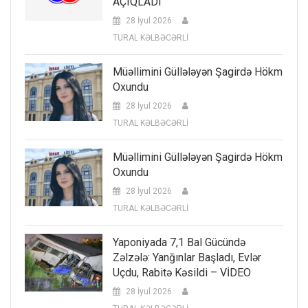
AÇIQLADI
28 İyul 2026
TURAL KƏLBƏCƏRLİ
Müəllimini Güllələyən Şagirdə Hökm
Oxundu
28 İyul 2026
TURAL KƏLBƏCƏRLİ
Müəllimini Güllələyən Şagirdə Hökm
Oxundu
28 İyul 2026
TURAL KƏLBƏCƏRLİ
Yaponiyada 7,1 Bal Gücündə
Zəlzələ: Yanğınlar Başladı, Evlər
Uçdu, Rabitə Kəsildi – VİDEO
28 İyul 2026