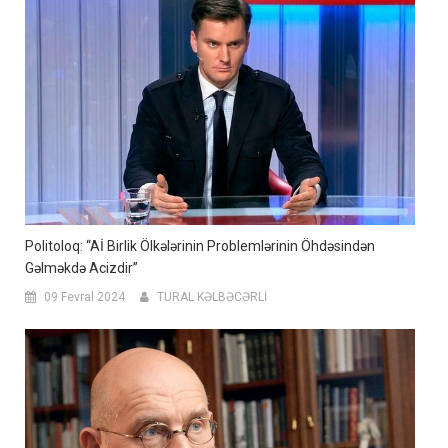
Politoloq: “Aİ Birlik Ölkələrinin Problemlərinin Öhdəsindən
Gəlməkdə Acizdir”
09 Fevral 2024
TURAL KƏLBƏCƏRLİ