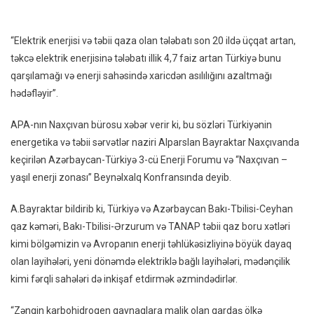
“Naxçıvanla
Olan
“Elektrik enerjisi və təbii qaza olan tələbatı son 20 ildə üçqat artan,
Bağlarımız
təkcə elektrik enerjisinə tələbatı illik 4,7 faiz artan Türkiyə bunu
Daha
qarşılamağı və enerji sahəsində xaricdən asılılığını azaltmağı
Da
hədəfləyir”.
Qüvvətlənəcək”
APA-nın Naxçıvan bürosu xəbər verir ki, bu sözləri Türkiyənin
energetika və təbii sərvətlər naziri Alparslan Bayraktar Naxçıvanda
keçirilən Azərbaycan-Türkiyə 3-cü Enerji Forumu və “Naxçıvan –
yaşıl enerji zonası” Beynəlxalq Konfransında deyib.
A.Bayraktar bildirib ki, Türkiyə və Azərbaycan Bakı-Tbilisi-Ceyhan
qaz kəməri, Bakı-Tbilisi-Ərzurum və TANAP təbii qaz boru xətləri
kimi bölgəmizin və Avropanın enerji təhlükəsizliyinə böyük dayaq
olan layihələri, yeni dönəmdə elektriklə bağlı layihələri, mədənçilik
kimi fərqli sahələri də inkişaf etdirmək əzmindədirlər.
“Zəngin karbohidrogen qaynaqlara malik olan qardaş ölkə