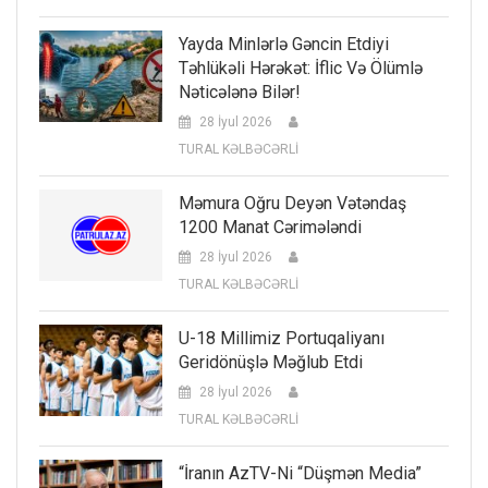
Yayda Minlərlə Gəncin Etdiyi
Təhlükəli Hərəkət: İflic Və Ölümlə
Nəticələnə Bilər!
28 İyul 2026
TURAL KƏLBƏCƏRLİ
Məmura Oğru Deyən Vətəndaş
1200 Manat Cərimələndi
28 İyul 2026
TURAL KƏLBƏCƏRLİ
U-18 Millimiz Portuqaliyanı
Geridönüşlə Məğlub Etdi
28 İyul 2026
TURAL KƏLBƏCƏRLİ
“İranın AzTV-Ni “düşmən Media”