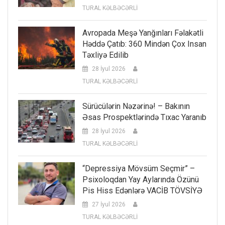
TURAL KƏLBƏCƏRLİ
Avropada Meşə Yanğınları Fəlakətli
Həddə Çatıb: 360 Mindən Çox Insan
Təxliyə Edilib
28 İyul 2026
TURAL KƏLBƏCƏRLİ
Sürücülərin Nəzərinə! – Bakının
Əsas Prospektlərində Tıxac Yaranıb
28 İyul 2026
TURAL KƏLBƏCƏRLİ
“Depressiya Mövsüm Seçmir” –
Psixoloqdan Yay Aylarında Özünü
Pis Hiss Edənlərə VACİB TÖVSİYƏ
27 İyul 2026
TURAL KƏLBƏCƏRLİ