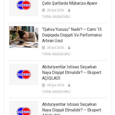
Çətin Şərtlərdə Mübarizə Aparır
28 İyul 2026
TURAL KƏLBƏCƏRLİ
“Qəhvə Yuxusu” Nədir? – Cəmi 15
Dəqiqədə Diqqəti Və Performansı
Artıran Üsul
28 İyul 2026
TURAL KƏLBƏCƏRLİ
Abituriyentlər Ixtisas Seçərkən
Nəyə Diqqət Etməlidir? – Ekspert
AÇIQLADI
28 İyul 2026
TURAL KƏLBƏCƏRLİ
Abituriyentlər Ixtisas Seçərkən
Nəyə Diqqət Etməlidir? – Ekspert