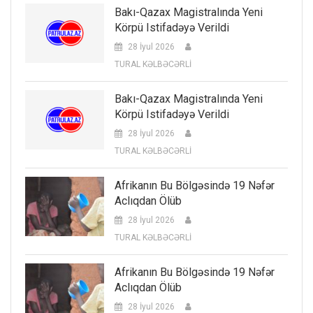
Bakı-Qazax Magistralında Yeni
Körpü Istifadəyə Verildi
28 İyul 2026
TURAL KƏLBƏCƏRLİ
Bakı-Qazax Magistralında Yeni
Körpü Istifadəyə Verildi
28 İyul 2026
TURAL KƏLBƏCƏRLİ
Afrikanın Bu Bölgəsində 19 Nəfər
Aclıqdan Ölüb
28 İyul 2026
TURAL KƏLBƏCƏRLİ
Afrikanın Bu Bölgəsində 19 Nəfər
Aclıqdan Ölüb
28 İyul 2026