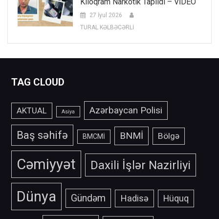
Kiloqram Narkotik Tapıldı – VİDEO
27 İyul 2026
TURAL KƏLBƏCƏRLİ
TAG CLOUD
Azərbaycan Polisi
AKTUAL
Asiya
Baş səhifə
BNMİ
Bölgə
BMCMİ
Cəmiyyət
Daxili İşlər Nazirliyi
Dünya
Gündəm
Hadisə
Hüquq