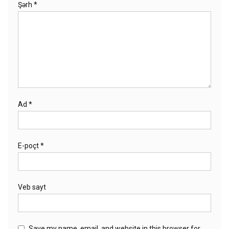
Şərh
*
Ad
*
E-poçt
*
Veb sayt
Save my name, email, and website in this browser for