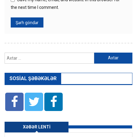
the next time I comment.
Axtarış:
SOSIAL ŞƏBƏKƏLƏR
XƏBƏR LENTI