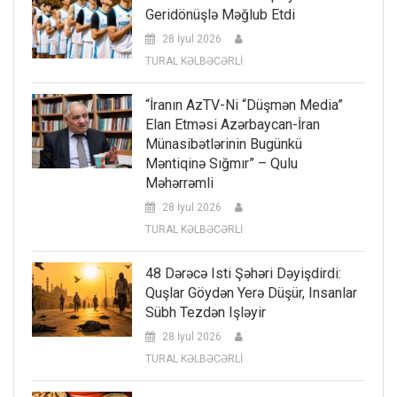
Geridönüşlə Məğlub Etdi
28 İyul 2026
TURAL KƏLBƏCƏRLİ
“İranın AzTV-Ni “düşmən Media”
Elan Etməsi Azərbaycan-İran
Münasibətlərinin Bugünkü
Məntiqinə Sığmır” – Qulu
Məhərrəmli
28 İyul 2026
TURAL KƏLBƏCƏRLİ
48 Dərəcə Isti Şəhəri Dəyişdirdi:
Quşlar Göydən Yerə Düşür, Insanlar
Sübh Tezdən Işləyir
28 İyul 2026
TURAL KƏLBƏCƏRLİ