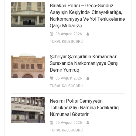
Balakən Polisi – Gecə-Gündüz
Asayişin Keşiyində: Cinayətkarlığa,
Narkomaniyaya Və Yol Təhlükələrinə
Qarşı Mübarizə
08 Avqust 2026
TURAL KƏLBƏCƏRLİ
Şəhriyar Şəmşirlinin Komandası:
Suraxanıda Narkomaniyaya Qarşı
Dəmir Yumruq
05 Avqust 2026
TURAL KƏLBƏCƏRLİ
Nəsimi Polisi Cəmiyyətin
Təhlükəsizliyi Naminə Fədakarlıq
Nümunəsi Göstərir
05 Avqust 2026
TURAL KƏLBƏCƏRLİ