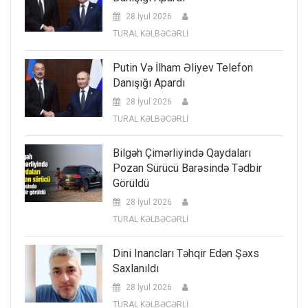
28 İyul 2026
TURAL KƏLBƏCƏRLİ
Putin Və İlham Əliyev Telefon
Danışığı Apardı
28 İyul 2026
TURAL KƏLBƏCƏRLİ
Bilgəh Çimərliyində Qaydaları
Pozan Sürücü Barəsində Tədbir
Görüldü
28 İyul 2026
TURAL KƏLBƏCƏRLİ
Dini Inancları Təhqir Edən Şəxs
Saxlanıldı
28 İyul 2026
TURAL KƏLBƏCƏRLİ