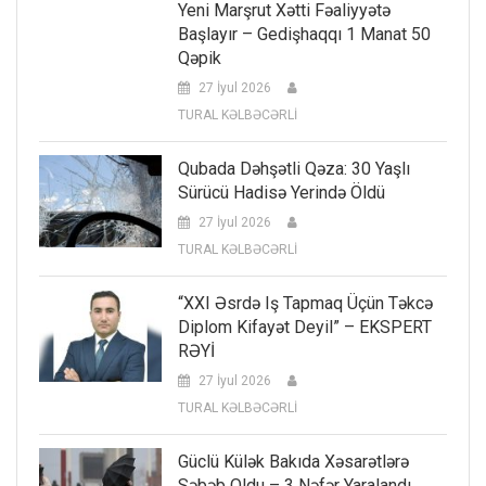
Yeni Marşrut Xətti Fəaliyyətə
Başlayır – Gedişhaqqı 1 Manat 50
Qəpik
27 İyul 2026
TURAL KƏLBƏCƏRLİ
Qubada Dəhşətli Qəza: 30 Yaşlı
Sürücü Hadisə Yerində Öldü
27 İyul 2026
TURAL KƏLBƏCƏRLİ
“XXI Əsrdə Iş Tapmaq Üçün Təkcə
Diplom Kifayət Deyil” – EKSPERT
RƏYİ
27 İyul 2026
TURAL KƏLBƏCƏRLİ
Güclü Külək Bakıda Xəsarətlərə
Səbəb Oldu – 3 Nəfər Yaralandı