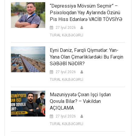
“Depressiya Mövsüm Seçmir” –
Psixoloqdan Yay Aylarında Özünü
Pis Hiss Edənlərə VACİB TÖVSİYƏ
27 İyul 2026
TURAL KƏLBƏCƏRLİ
Eyni Dəniz, Fərqli Qiymətlər: Yan-
Yana Olan Çimərliklərdəki Bu Fərqin
SƏBƏBİ NƏDİR?
27 İyul 2026
TURAL KƏLBƏCƏRLİ
Məzuniyyətə Çıxan Işçi Işdən
Qovula Bilər? – Vəkildən
AÇIQLAMA
27 İyul 2026
TURAL KƏLBƏCƏRLİ