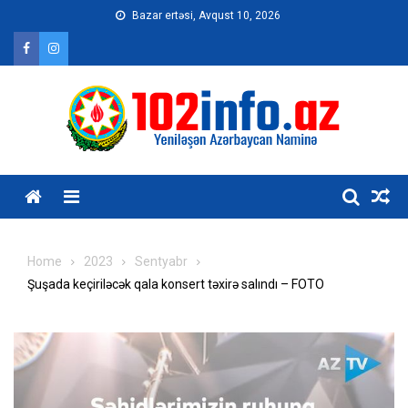
Skip
Bazar ertəsi, Avqust 10, 2026
to
content
Home
2023
Sentyabr
Şuşada keçiriləcək qala konsert təxirə salındı – FOTO