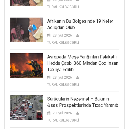
TURAL KƏLBƏCƏRLİ
Afrikanın Bu Bölgəsində 19 Nəfər
Aclıqdan Ölüb
28 İyul 2026
TURAL KƏLBƏCƏRLİ
Avropada Meşə Yanğınları Fəlakətli
Həddə Çatıb: 360 Mindən Çox Insan
Təxliyə Edilib
28 İyul 2026
TURAL KƏLBƏCƏRLİ
Sürücülərin Nəzərinə! – Bakının
Əsas Prospektlərində Tıxac Yaranıb
28 İyul 2026
TURAL KƏLBƏCƏRLİ