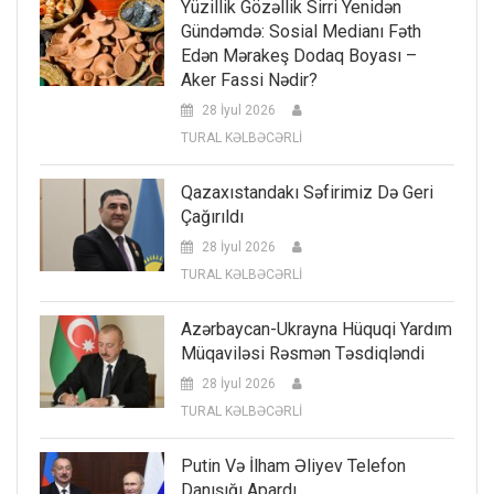
Yüzillik Gözəllik Sirri Yenidən
Gündəmdə: Sosial Medianı Fəth
Edən Mərakeş Dodaq Boyası –
Aker Fassi Nədir?
28 İyul 2026
TURAL KƏLBƏCƏRLİ
Qazaxıstandakı Səfirimiz Də Geri
Çağırıldı
28 İyul 2026
TURAL KƏLBƏCƏRLİ
Azərbaycan-Ukrayna Hüquqi Yardım
Müqaviləsi Rəsmən Təsdiqləndi
28 İyul 2026
TURAL KƏLBƏCƏRLİ
Putin Və İlham Əliyev Telefon
Danışığı Apardı