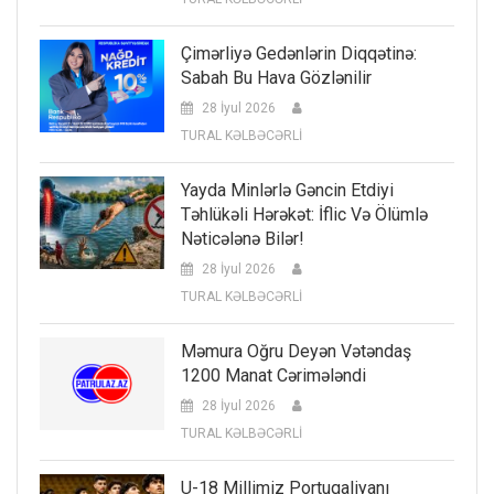
Çimərliyə Gedənlərin Diqqətinə:
Sabah Bu Hava Gözlənilir
28 İyul 2026
TURAL KƏLBƏCƏRLİ
Yayda Minlərlə Gəncin Etdiyi
Təhlükəli Hərəkət: İflic Və Ölümlə
Nəticələnə Bilər!
28 İyul 2026
TURAL KƏLBƏCƏRLİ
Məmura Oğru Deyən Vətəndaş
1200 Manat Cərimələndi
28 İyul 2026
TURAL KƏLBƏCƏRLİ
U-18 Millimiz Portuqaliyanı