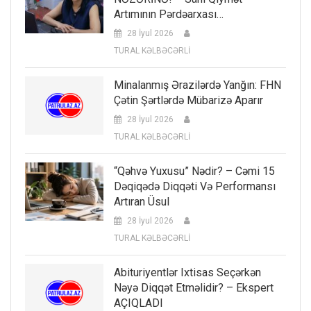
Artımının Pərdəarxası…
28 İyul 2026
TURAL KƏLBƏCƏRLİ
Minalanmış Ərazilərdə Yanğın: FHN
Çətin Şərtlərdə Mübarizə Aparır
28 İyul 2026
TURAL KƏLBƏCƏRLİ
“Qəhvə Yuxusu” Nədir? – Cəmi 15
Dəqiqədə Diqqəti Və Performansı
Artıran Üsul
28 İyul 2026
TURAL KƏLBƏCƏRLİ
Abituriyentlər Ixtisas Seçərkən
Nəyə Diqqət Etməlidir? – Ekspert
AÇIQLADI