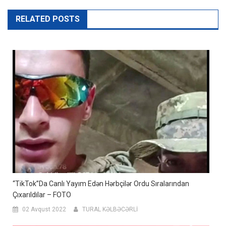
RELATED POSTS
“TikTok”da Canlı Yayım Edən Hərbçilər Ordu Sıralarından
Çıxarıldılar – FOTO
02 Avqust 2022
TURAL KƏLBƏCƏRLİ