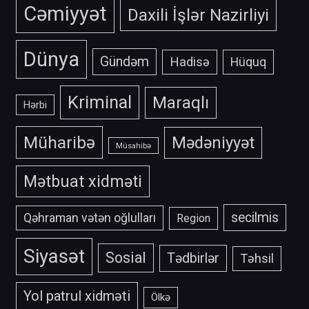
Cəmiyyət
Daxili İşlər Nazirliyi
Dünya
Gündəm
Hadisə
Hüquq
Kriminal
Maraqlı
Hərbi
Müharibə
Mədəniyyət
Müsahibə
Mətbuat xidməti
secilmis
Qəhraman vətən oğlulları
Region
Siyasət
Sosial
Tədbirlər
Təhsil
Yol patrul xidməti
Ölkə