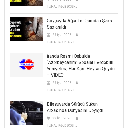
TURAL KƏLBƏCƏRLİ
Göyçayda Ağacları Qurudan Şəxs
Saxlanıldı
28 İyul 2026
TURAL KƏLBƏCƏRLİ
İranda Rəsmi Qəbulda
“Azərbaycanım” Sədaları: Ərdəbilli
Yeniyetmə Hər Kəsi Heyran Qoydu
– VİDEO
28 İyul 2026
TURAL KƏLBƏCƏRLİ
Biləsuvarda Sürücü Sükan
Arxasında Dünyasını Dəyişdi
28 İyul 2026
TURAL KƏLBƏCƏRLİ