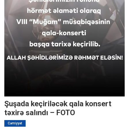
Şuşada keçiriləcək qala konsert
təxirə salındı – FOTO
Cəmiyyət