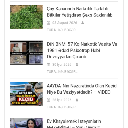
Çay Kənarında Narkotik Tərkibli
Bitkilər Yetişdirən Şəxs Saxlanılıb
03 Avqust 2026
TURAL KƏLBƏCƏRLİ
DİN BNMİ 57 Kq Narkotik Vasitə Və
1981 Ədəd Psixotrop Həbi
Dövriyyədən Çıxarıb
30 İyul 2026
TURAL KƏLBƏCƏRLİ
AAYDA-Nın Nəzarətində Olan Keçid
Niyə Bu Vəziyyətdədir? – VİDEO
28 İyul 2026
TURAL KƏLBƏCƏRLİ
Ev Kirayələmək Istəyənlərin
NƏZƏRİNƏ! – Süni Qiymət