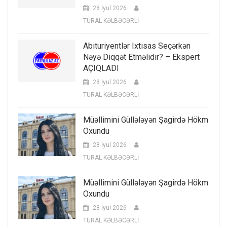
28 İyul 2026
TURAL KƏLBƏCƏRLİ
Abituriyentlər Ixtisas Seçərkən
Nəyə Diqqət Etməlidir? – Ekspert
AÇIQLADI
28 İyul 2026
TURAL KƏLBƏCƏRLİ
Müəllimini Güllələyən Şagirdə Hökm
Oxundu
28 İyul 2026
TURAL KƏLBƏCƏRLİ
Müəllimini Güllələyən Şagirdə Hökm
Oxundu
28 İyul 2026
TURAL KƏLBƏCƏRLİ