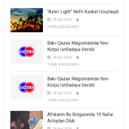
“Azeri Light” Nefti Kəskin Ucuzlaşdı
28 İyul 2026
TURAL KƏLBƏCƏRLİ
Bakı-Qazax Magistralında Yeni
Körpü Istifadəyə Verildi
28 İyul 2026
TURAL KƏLBƏCƏRLİ
Bakı-Qazax Magistralında Yeni
Körpü Istifadəyə Verildi
28 İyul 2026
TURAL KƏLBƏCƏRLİ
Afrikanın Bu Bölgəsində 19 Nəfər
Aclıqdan Ölüb
28 İyul 2026