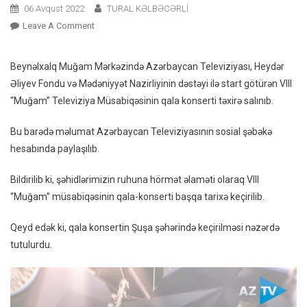
06 Avqust 2022
TURAL KƏLBƏCƏRLİ
On
Leave A Comment
Şuşada
Keçiriləcək
Beynəlxalq Muğam Mərkəzində Azərbaycan Televiziyası, Heydər
Qala
Əliyev Fondu və Mədəniyyət Nazirliyinin dəstəyi ilə start götürən VIII
Konsert
“Muğam” Televiziya Müsabiqəsinin qala konserti təxirə salınıb.
Təxirə
Salındı
Bu barədə məlumat Azərbaycan Televiziyasının sosial şəbəkə
–
hesabında paylaşılıb.
FOTO
Bildirilib ki, şəhidlərimizin ruhuna hörmət əlaməti olaraq VIII
“Muğam” müsabiqəsinin qala-konserti başqa tarixə keçirilib.
Qeyd edək ki, qala konsertin Şuşa şəhərində keçirilməsi nəzərdə
tutulurdu.