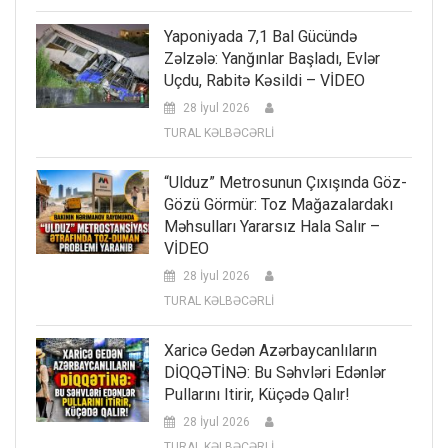
Yaponiyada 7,1 Bal Gücündə
Zəlzələ: Yanğınlar Başladı, Evlər
Uçdu, Rabitə Kəsildi – VİDEO
28 İyul 2026
TURAL KƏLBƏCƏRLİ
“Ulduz” Metrosunun Çıxışında Göz-
Gözü Görmür: Toz Mağazalardakı
Məhsulları Yararsız Hala Salır –
VİDEO
28 İyul 2026
TURAL KƏLBƏCƏRLİ
Xaricə Gedən Azərbaycanlıların
DİQQƏTİNƏ: Bu Səhvləri Edənlər
Pullarını Itirir, Küçədə Qalır!
28 İyul 2026
TURAL KƏLBƏCƏRLİ