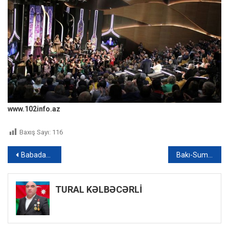
www.102info.az
Baxış Sayı:
116
Yazı
Babadağ dağında bir neçə nəfər köməksiz vəziyyətdə qalıb
Bakı-Sumqayıt yolunda yük maşını qəza törətdi – VİDEO
naviqasiyası
TURAL KƏLBƏCƏRLİ