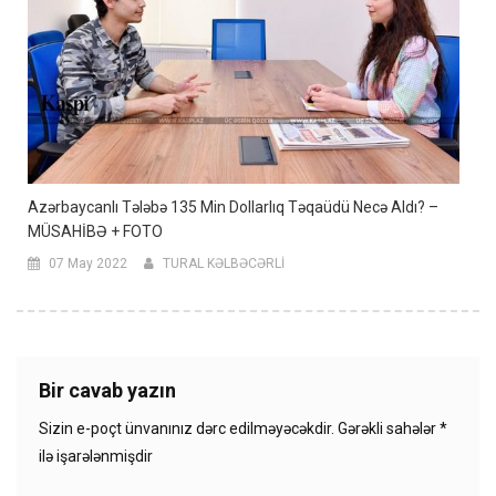
Azərbaycanlı Tələbə 135 Min Dollarlıq Təqaüdü Necə Aldı? –
MÜSAHİBƏ + FOTO
07 May 2022
TURAL KƏLBƏCƏRLİ
Bir cavab yazın
Sizin e-poçt ünvanınız dərc edilməyəcəkdir.
Gərəkli sahələr
*
ilə işarələnmişdir