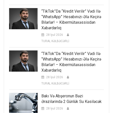
“TikTok”da “kredit Verilir” Vədi Ilə
“WhatsApp” Hesabınızı Ələ Keçirə
Bilərlər! – Kibermütəxəssisdən
Xəbərdarlıq
28 İyul 2026
TURAL KƏLBƏCƏRLİ
“TikTok”da “kredit Verilir” Vədi Ilə
“WhatsApp” Hesabınızı Ələ Keçirə
Bilərlər! – Kibermütəxəssisdən
Xəbərdarlıq
28 İyul 2026
TURAL KƏLBƏCƏRLİ
Bakı Və Abşeronun Bəzi
Ərazilərində 2 Günlük Su Kəsiləcək
28 İyul 2026