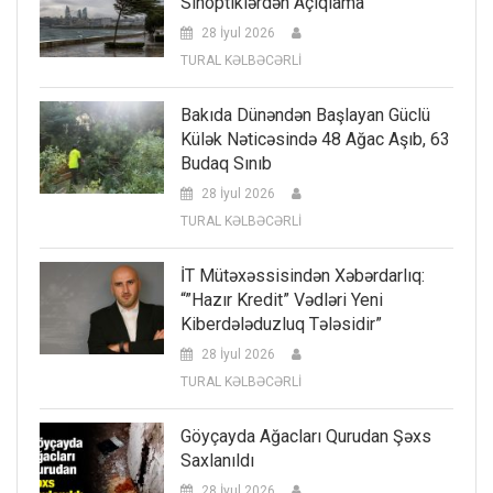
Sinoptiklərdən Açıqlama
28 İyul 2026
TURAL KƏLBƏCƏRLİ
Bakıda Dünəndən Başlayan Güclü
Külək Nəticəsində 48 Ağac Aşıb, 63
Budaq Sınıb
28 İyul 2026
TURAL KƏLBƏCƏRLİ
İT Mütəxəssisindən Xəbərdarlıq:
“”Hazır Kredit” Vədləri Yeni
Kiberdələduzluq Tələsidir”
28 İyul 2026
TURAL KƏLBƏCƏRLİ
Göyçayda Ağacları Qurudan Şəxs
Saxlanıldı
28 İyul 2026