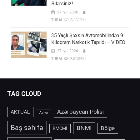
Bilərsiniz!
27 İyul 2026
TURAL KƏLBƏCƏRLİ
35 Yaşlı Şəxsin Avtomobilindən 9
Kiloqram Narkotik Tapıldı – VİDEO
27 İyul 2026
TURAL KƏLBƏCƏRLİ
TAG CLOUD
Azərbaycan Polisi
AKTUAL
Asiya
Baş səhifə
BNMİ
Bölgə
BMCMİ