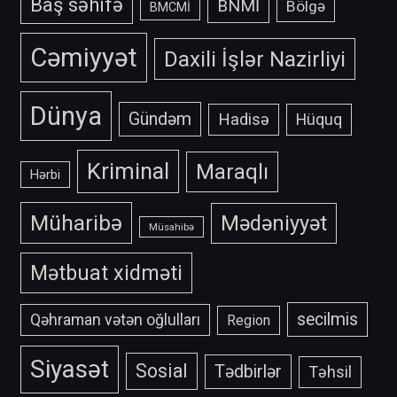
Baş səhifə
BNMİ
Bölgə
BMCMİ
Cəmiyyət
Daxili İşlər Nazirliyi
Dünya
Gündəm
Hadisə
Hüquq
Kriminal
Maraqlı
Hərbi
Müharibə
Mədəniyyət
Müsahibə
Mətbuat xidməti
secilmis
Qəhraman vətən oğlulları
Region
Siyasət
Sosial
Tədbirlər
Təhsil