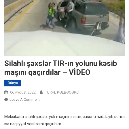
Silahlı şəxslər TIR-ın yolunu kəsib
maşını qaçırdılar – VİDEO
Dünya
06 Avqust 2022
TURAL KƏLBƏCƏRLİ
On
Leave A Comment
Silahlı
Şəxslər
Meksikada silahlı şəxslər yük maşınının sürücüsünü hədələyib sonra
TIR-
isə nəqliyyat vasitəsini qaçırıblar.
In