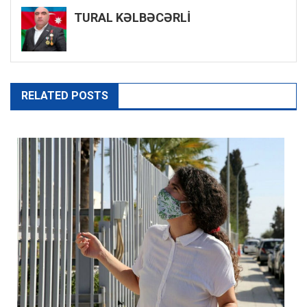
TURAL KƏLBƏCƏRLİ
RELATED POSTS