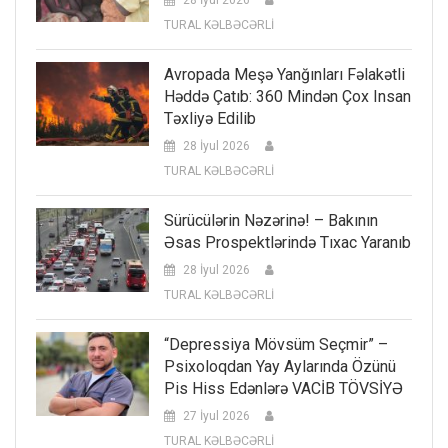
TURAL KƏLBƏCƏRLİ
Avropada Meşə Yanğınları Fəlakətli
Həddə Çatıb: 360 Mindən Çox Insan
Təxliyə Edilib
28 İyul 2026
TURAL KƏLBƏCƏRLİ
Sürücülərin Nəzərinə! – Bakının
Əsas Prospektlərində Tıxac Yaranıb
28 İyul 2026
TURAL KƏLBƏCƏRLİ
“Depressiya Mövsüm Seçmir” –
Psixoloqdan Yay Aylarında Özünü
Pis Hiss Edənlərə VACİB TÖVSİYƏ
27 İyul 2026
TURAL KƏLBƏCƏRLİ