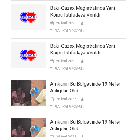
Bakı-Qazax Magistralında Yeni
Körpü Istifadəyə Verildi
28 İyul 2026
TURAL KƏLBƏCƏRLİ
Bakı-Qazax Magistralında Yeni
Körpü Istifadəyə Verildi
28 İyul 2026
TURAL KƏLBƏCƏRLİ
Afrikanın Bu Bölgəsində 19 Nəfər
Aclıqdan Ölüb
28 İyul 2026
TURAL KƏLBƏCƏRLİ
Afrikanın Bu Bölgəsində 19 Nəfər
Aclıqdan Ölüb
28 İyul 2026