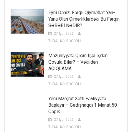
Eyni Dəniz, Fərqli Qiymətlər: Yan-
Yana Olan Çimərliklərdəki Bu Fərqin
SƏBƏBİ NƏDİR?
27 İyul 2026
TURAL KƏLBƏCƏRLİ
Məzuniyyətə Çıxan Işçi Işdən
Qovula Bilər? – Vəkildən
AÇIQLAMA
27 İyul 2026
TURAL KƏLBƏCƏRLİ
Yeni Marşrut Xətti Fəaliyyətə
Başlayır – Gedişhaqqı 1 Manat 50
Qəpik
27 İyul 2026
TURAL KƏLBƏCƏRLİ