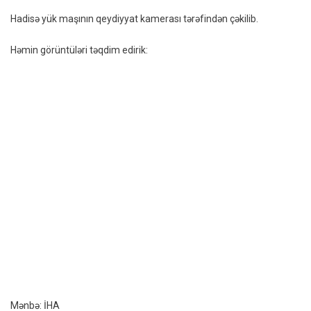
Yolunu
Hadisə yük maşının qeydiyyat kamerası tərəfindən çəkilib.
Kəsib
Maşını
Həmin görüntüləri təqdim edirik:
Qaçırdılar
–
VİDEO
Mənbə: İHA