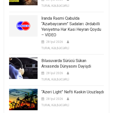
TURAL KƏLBƏCƏRLİ
İranda Rəsmi Qəbulda
“Azərbaycanım” Sədaları: Ərdəbilli
Yeniyetmə Hər Kəsi Heyran Qoydu
– VİDEO
28 İyul 2026
TURAL KƏLBƏCƏRLİ
Biləsuvarda Sürücü Sükan
Arxasında Dünyasını Dəyişdi
28 İyul 2026
TURAL KƏLBƏCƏRLİ
“Azeri Light” Nefti Kəskin Ucuzlaşdı
28 İyul 2026
TURAL KƏLBƏCƏRLİ