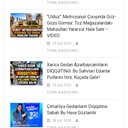
TURAL KƏLBƏCƏRLİ
“Ulduz” Metrosunun Çıxışında Göz-
Gözü Görmür: Toz Mağazalardakı
Məhsulları Yararsız Hala Salır –
VİDEO
28 İyul 2026
TURAL KƏLBƏCƏRLİ
Xaricə Gedən Azərbaycanlıların
DİQQƏTİNƏ: Bu Səhvləri Edənlər
Pullarını Itirir, Küçədə Qalır!
28 İyul 2026
TURAL KƏLBƏCƏRLİ
Çimərliyə Gedənlərin Diqqətinə:
Sabah Bu Hava Gözlənilir
28 İyul 2026
TURAL KƏLBƏCƏRLİ