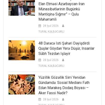
Elan Etməsi Azərbaycan-İran
Münasibətlərinin Bugünkü
Məntiqinə Sığmır” – Qulu
Məhərrəmli
28 İyul 2026
TURAL KƏLBƏCƏRLİ
48 Dərəcə Isti Şəhəri Dəyişdirdi:
Quşlar Göydən Yerə Düşür, Insanlar
Sübh Tezdən Işləyir
28 İyul 2026
TURAL KƏLBƏCƏRLİ
Yüzillik Gözəllik Sirri Yenidən
Gündəmdə: Sosial Medianı Fəth
Edən Mərakeş Dodaq Boyası –
Aker Fassi Nədir?
28 İyul 2026