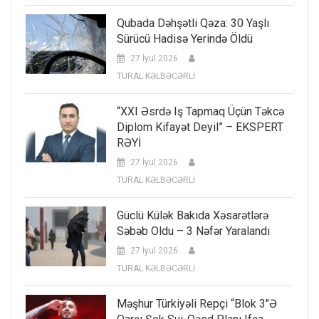
Qubada Dəhşətli Qəza: 30 Yaşlı
Sürücü Hadisə Yerində Öldü
27 İyul 2026
TURAL KƏLBƏCƏRLİ
“XXI Əsrdə Iş Tapmaq Üçün Təkcə
Diplom Kifayət Deyil” – EKSPERT
RƏYİ
27 İyul 2026
TURAL KƏLBƏCƏRLİ
Güclü Külək Bakıda Xəsarətlərə
Səbəb Oldu – 3 Nəfər Yaralandı
27 İyul 2026
TURAL KƏLBƏCƏRLİ
Məşhur Türkiyəli Repçi “Blok 3″ə