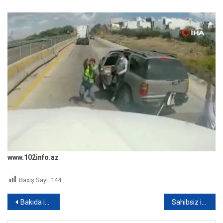
www.102info.az
Baxış Sayı:
144
Yazı
Bakıda iki minik avtomobili toqquşub, xəsarət alanlar var – FOTO
Sahibsiz itlər yaşlı kişiyə hücum edib onu ağır yaraladılar – VİDEO
naviqasiyası