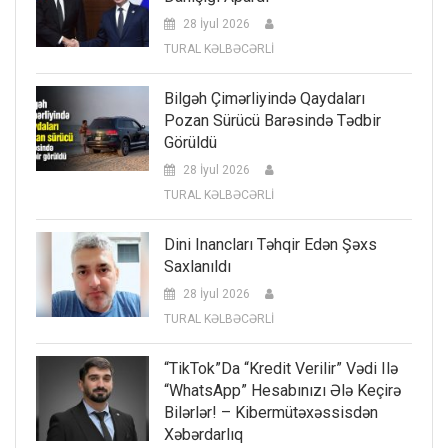
28 İyul 2026
TURAL KƏLBƏCƏRLİ
Bilgəh Çimərliyində Qaydaları
Pozan Sürücü Barəsində Tədbir
Görüldü
28 İyul 2026
TURAL KƏLBƏCƏRLİ
Dini Inancları Təhqir Edən Şəxs
Saxlanıldı
28 İyul 2026
TURAL KƏLBƏCƏRLİ
“TikTok”da “kredit Verilir” Vədi Ilə
“WhatsApp” Hesabınızı Ələ Keçirə
Bilərlər! – Kibermütəxəssisdən
Xəbərdarlıq