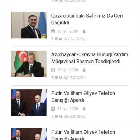
TURAL KƏLBƏCƏRLİ
Qazaxıstandakı Səfirimiz Də Geri
Çağırıldı
28 İyul 2026
TURAL KƏLBƏCƏRLİ
Azərbaycan-Ukrayna Hüquqi Yardım
Müqaviləsi Rəsmən Təsdiqləndi
28 İyul 2026
TURAL KƏLBƏCƏRLİ
Putin Və İlham Əliyev Telefon
Danışığı Apardı
28 İyul 2026
TURAL KƏLBƏCƏRLİ
Putin Və İlham Əliyev Telefon
Danışığı Apardı