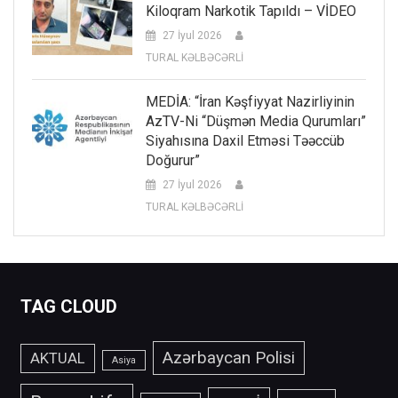
Kiloqram Narkotik Tapıldı – VİDEO
27 İyul 2026
TURAL KƏLBƏCƏRLİ
MEDİA: “İran Kəşfiyyat Nazirliyinin
AzTV-Ni “düşmən Media Qurumları”
Siyahısına Daxil Etməsi Təəccüb
Doğurur”
27 İyul 2026
TURAL KƏLBƏCƏRLİ
TAG CLOUD
Azərbaycan Polisi
AKTUAL
Asiya