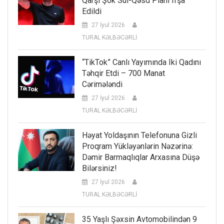
Qarşı Şok Sui-Qəsd Planı Ifşa
Edildi
27 İyul 2026
TURAL KƏLBƏCƏRLİ
“TikTok” Canlı Yayımında Iki Qadını
Təhqir Etdi – 700 Manat
Cərimələndi
27 İyul 2026
TURAL KƏLBƏCƏRLİ
Həyat Yoldaşının Telefonuna Gizli
Proqram Yükləyənlərin Nəzərinə:
Dəmir Barmaqlıqlar Arxasına Düşə
Bilərsiniz!
27 İyul 2026
TURAL KƏLBƏCƏRLİ
35 Yaşlı Şəxsin Avtomobilindən 9