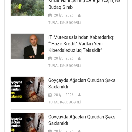
Külək Nəticəsində 48 Ağac Aşıb, 63
Budaq Sınıb
28 İyul 2026
TURAL KƏLBƏCƏRLİ
İT Mütəxəssisindən Xəbərdarlıq:
“”Hazır Kredit” Vədləri Yeni
Kiberdələduzluq Tələsidir”
28 İyul 2026
TURAL KƏLBƏCƏRLİ
Göyçayda Ağacları Qurudan Şəxs
Saxlanıldı
28 İyul 2026
TURAL KƏLBƏCƏRLİ
Göyçayda Ağacları Qurudan Şəxs
Saxlanıldı
28 İyul 2026