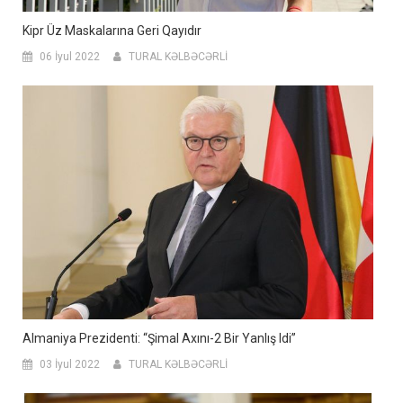
Kipr Üz Maskalarına Geri Qayıdır
06 İyul 2022
TURAL KƏLBƏCƏRLİ
Almaniya Prezidenti: “Şimal Axını-2 Bir Yanlış Idi”
03 İyul 2022
TURAL KƏLBƏCƏRLİ