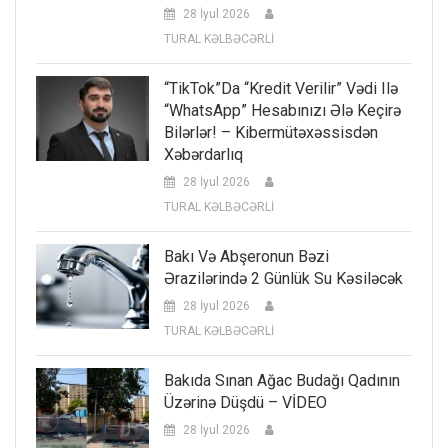
28 İyul 2026
TURAL KƏLBƏCƏRLİ
“TikTok”da “kredit Verilir” Vədi Ilə
“WhatsApp” Hesabınızı Ələ Keçirə
Bilərlər! – Kibermütəxəssisdən
Xəbərdarlıq
28 İyul 2026
TURAL KƏLBƏCƏRLİ
Bakı Və Abşeronun Bəzi
Ərazilərində 2 Günlük Su Kəsiləcək
28 İyul 2026
TURAL KƏLBƏCƏRLİ
Bakıda Sınan Ağac Budağı Qadının
Üzərinə Düşdü – VİDEO
28 İyul 2026