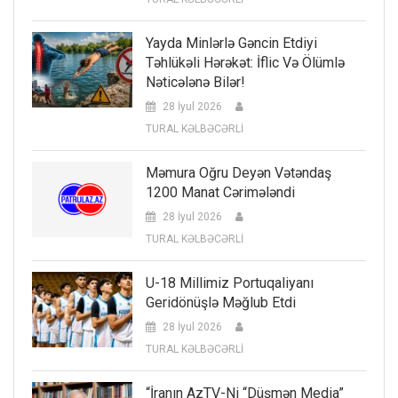
Yayda Minlərlə Gəncin Etdiyi
Təhlükəli Hərəkət: İflic Və Ölümlə
Nəticələnə Bilər!
28 İyul 2026
TURAL KƏLBƏCƏRLİ
Məmura Oğru Deyən Vətəndaş
1200 Manat Cərimələndi
28 İyul 2026
TURAL KƏLBƏCƏRLİ
U-18 Millimiz Portuqaliyanı
Geridönüşlə Məğlub Etdi
28 İyul 2026
TURAL KƏLBƏCƏRLİ
“İranın AzTV-Ni “düşmən Media”