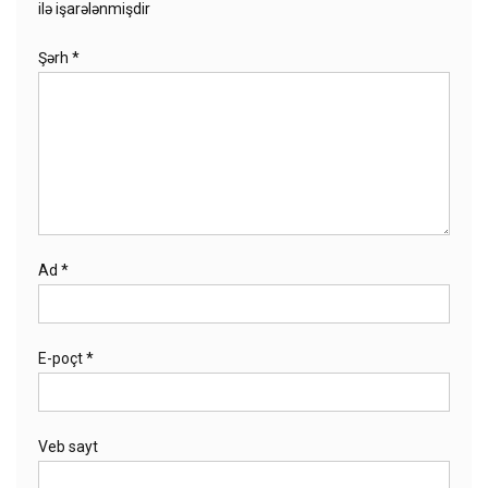
ilə işarələnmişdir
Şərh
*
Ad
*
E-poçt
*
Veb sayt