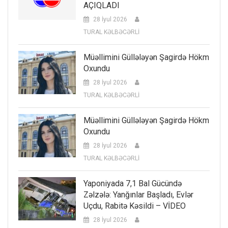
AÇIQLADI
28 İyul 2026
TURAL KƏLBƏCƏRLİ
Müəllimini Güllələyən Şagirdə Hökm
Oxundu
28 İyul 2026
TURAL KƏLBƏCƏRLİ
Müəllimini Güllələyən Şagirdə Hökm
Oxundu
28 İyul 2026
TURAL KƏLBƏCƏRLİ
Yaponiyada 7,1 Bal Gücündə
Zəlzələ: Yanğınlar Başladı, Evlər
Uçdu, Rabitə Kəsildi – VİDEO
28 İyul 2026