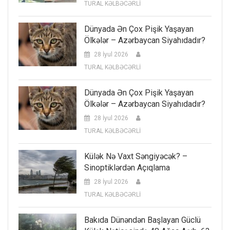
TURAL KƏLBƏCƏRLİ
Dünyada Ən Çox Pişik Yaşayan
Ölkələr – Azərbaycan Siyahıdadır?
28 İyul 2026
TURAL KƏLBƏCƏRLİ
Dünyada Ən Çox Pişik Yaşayan
Ölkələr – Azərbaycan Siyahıdadır?
28 İyul 2026
TURAL KƏLBƏCƏRLİ
Külək Nə Vaxt Səngiyəcək? –
Sinoptiklərdən Açıqlama
28 İyul 2026
TURAL KƏLBƏCƏRLİ
Bakıda Dünəndən Başlayan Güclü