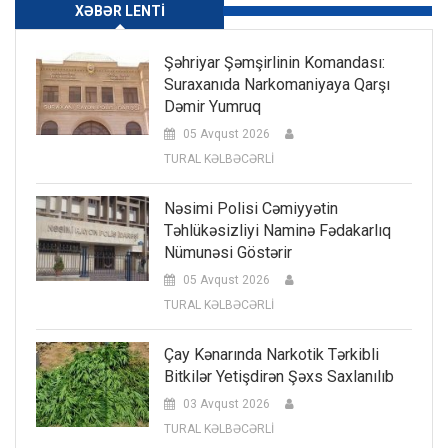
XƏBƏR LENTI
Şəhriyar Şəmşirlinin Komandası:
Suraxanıda Narkomaniyaya Qarşı
Dəmir Yumruq
05 Avqust 2026
TURAL KƏLBƏCƏRLİ
Nəsimi Polisi Cəmiyyətin
Təhlükəsizliyi Naminə Fədakarlıq
Nümunəsi Göstərir
05 Avqust 2026
TURAL KƏLBƏCƏRLİ
Çay Kənarında Narkotik Tərkibli
Bitkilər Yetişdirən Şəxs Saxlanılıb
03 Avqust 2026
TURAL KƏLBƏCƏRLİ