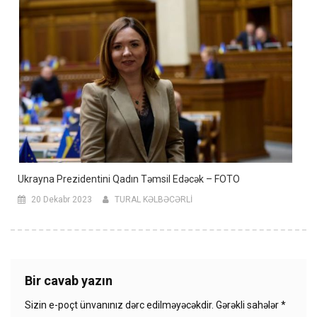
Ukrayna Prezidentini Qadın Təmsil Edəcək – FOTO
20 Dekabr 2023
TURAL KƏLBƏCƏRLİ
Bir cavab yazın
Sizin e-poçt ünvanınız dərc edilməyəcəkdir.
Gərəkli sahələr
*