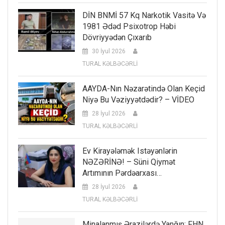
DİN BNMİ 57 Kq Narkotik Vasitə Və
1981 Ədəd Psixotrop Həbi
Dövriyyədən Çıxarıb
30 İyul 2026
TURAL KƏLBƏCƏRLİ
AAYDA-Nın Nəzarətində Olan Keçid
Niyə Bu Vəziyyətdədir? – VİDEO
28 İyul 2026
TURAL KƏLBƏCƏRLİ
Ev Kirayələmək Istəyənlərin
NƏZƏRİNƏ! – Süni Qiymət
Artımının Pərdəarxası…
28 İyul 2026
TURAL KƏLBƏCƏRLİ
Minalanmış Ərazilərdə Yanğın: FHN