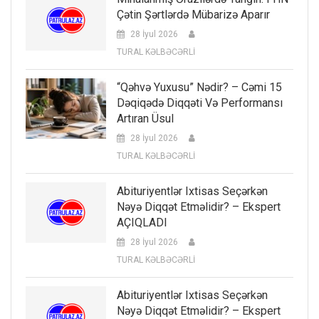
Çətin Şərtlərdə Mübarizə Aparır
28 İyul 2026
TURAL KƏLBƏCƏRLİ
“Qəhvə Yuxusu” Nədir? – Cəmi 15
Dəqiqədə Diqqəti Və Performansı
Artıran Üsul
28 İyul 2026
TURAL KƏLBƏCƏRLİ
Abituriyentlər Ixtisas Seçərkən
Nəyə Diqqət Etməlidir? – Ekspert
AÇIQLADI
28 İyul 2026
TURAL KƏLBƏCƏRLİ
Abituriyentlər Ixtisas Seçərkən
Nəyə Diqqət Etməlidir? – Ekspert