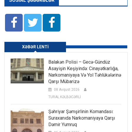
SOSIAL ŞƏBƏKƏLƏR
XƏBƏR LENTI
Balakən Polisi – Gecə-Gündüz
Asayişin Keşiyində: Cinayətkarlığa,
Narkomaniyaya Və Yol Təhlükələrinə
Qarşı Mübarizə
08 Avqust 2026
TURAL KƏLBƏCƏRLİ
Şəhriyar Şəmşirlinin Komandası:
Suraxanıda Narkomaniyaya Qarşı
Dəmir Yumruq