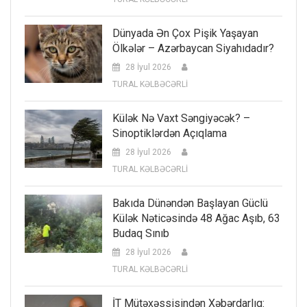
Dünyada Ən Çox Pişik Yaşayan
Ölkələr – Azərbaycan Siyahıdadır?
28 İyul 2026
TURAL KƏLBƏCƏRLİ
Külək Nə Vaxt Səngiyəcək? –
Sinoptiklərdən Açıqlama
28 İyul 2026
TURAL KƏLBƏCƏRLİ
Bakıda Dünəndən Başlayan Güclü
Külək Nəticəsində 48 Ağac Aşıb, 63
Budaq Sınıb
28 İyul 2026
TURAL KƏLBƏCƏRLİ
İT Mütəxəssisindən Xəbərdarlıq: