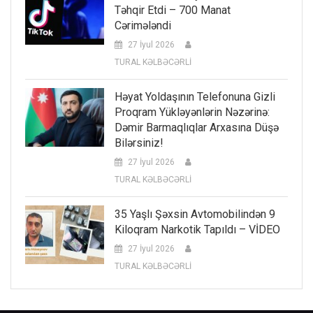
Təhqir Etdi – 700 Manat
Cərimələndi
27 İyul 2026
TURAL KƏLBƏCƏRLİ
Həyat Yoldaşının Telefonuna Gizli
Proqram Yükləyənlərin Nəzərinə:
Dəmir Barmaqlıqlar Arxasına Düşə
Bilərsiniz!
27 İyul 2026
TURAL KƏLBƏCƏRLİ
35 Yaşlı Şəxsin Avtomobilindən 9
Kiloqram Narkotik Tapıldı – VİDEO
27 İyul 2026
TURAL KƏLBƏCƏRLİ