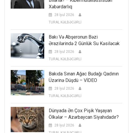
Bilərlər! – Kibermütəxəssisdən
Xəbərdarlıq
28 İyul 2026
TURAL KƏLBƏCƏRLİ
Bakı Və Abşeronun Bəzi
Ərazilərində 2 Günlük Su Kəsiləcək
28 İyul 2026
TURAL KƏLBƏCƏRLİ
Bakıda Sınan Ağac Budağı Qadının
Üzərinə Düşdü – VİDEO
28 İyul 2026
TURAL KƏLBƏCƏRLİ
Dünyada Ən Çox Pişik Yaşayan
Ölkələr – Azərbaycan Siyahıdadır?
28 İyul 2026
TURAL KƏLBƏCƏRLİ