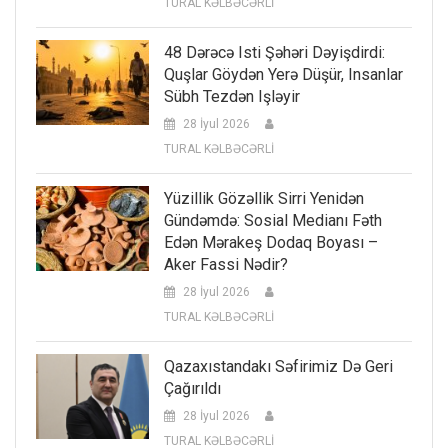
TURAL KƏLBƏCƏRLİ
48 Dərəcə Isti Şəhəri Dəyişdirdi:
Quşlar Göydən Yerə Düşür, Insanlar
Sübh Tezdən Işləyir
28 İyul 2026
TURAL KƏLBƏCƏRLİ
Yüzillik Gözəllik Sirri Yenidən
Gündəmdə: Sosial Medianı Fəth
Edən Mərakeş Dodaq Boyası –
Aker Fassi Nədir?
28 İyul 2026
TURAL KƏLBƏCƏRLİ
Qazaxıstandakı Səfirimiz Də Geri
Çağırıldı
28 İyul 2026
TURAL KƏLBƏCƏRLİ