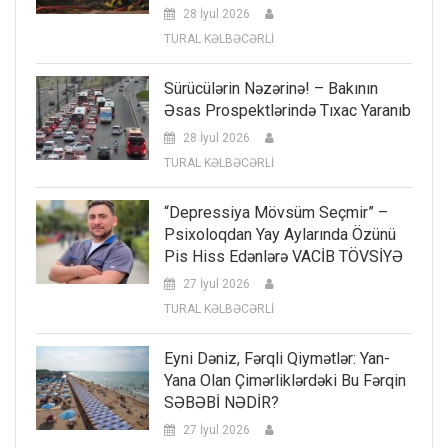
28 İyul 2026
TURAL KƏLBƏCƏRLİ
Sürücülərin Nəzərinə! – Bakının
Əsas Prospektlərində Tıxac Yaranıb
28 İyul 2026
TURAL KƏLBƏCƏRLİ
“Depressiya Mövsüm Seçmir” –
Psixoloqdan Yay Aylarında Özünü
Pis Hiss Edənlərə VACİB TÖVSİYƏ
27 İyul 2026
TURAL KƏLBƏCƏRLİ
Eyni Dəniz, Fərqli Qiymətlər: Yan-
Yana Olan Çimərliklərdəki Bu Fərqin
SƏBƏBİ NƏDİR?
27 İyul 2026