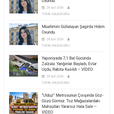
Oxundu
28 İyul 2026
TURAL KƏLBƏCƏRLİ
Müəllimini Güllələyən Şagirdə Hökm
Oxundu
28 İyul 2026
TURAL KƏLBƏCƏRLİ
Yaponiyada 7,1 Bal Gücündə
Zəlzələ: Yanğınlar Başladı, Evlər
Uçdu, Rabitə Kəsildi – VİDEO
28 İyul 2026
TURAL KƏLBƏCƏRLİ
“Ulduz” Metrosunun Çıxışında Göz-
Gözü Görmür: Toz Mağazalardakı
Məhsulları Yararsız Hala Salır –
VİDEO