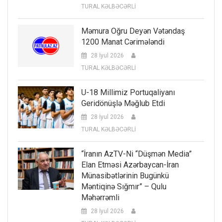
TURAL KƏLBƏCƏRLİ
Məmura Oğru Deyən Vətəndaş
1200 Manat Cərimələndi
28 İyul 2026
TURAL KƏLBƏCƏRLİ
U-18 Millimiz Portuqaliyanı
Geridönüşlə Məğlub Etdi
28 İyul 2026
TURAL KƏLBƏCƏRLİ
“İranın AzTV-Ni “düşmən Media”
Elan Etməsi Azərbaycan-İran
Münasibətlərinin Bugünkü
Məntiqinə Sığmır” – Qulu
Məhərrəmli
28 İyul 2026