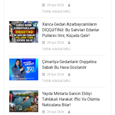
28 İyul 2026
TURAL KƏLBƏCƏRLİ
Xaricə Gedən Azərbaycanlıların
DİQQƏTİNƏ: Bu Səhvləri Edənlər
Pullarını Itirir, Küçədə Qalır!
28 İyul 2026
TURAL KƏLBƏCƏRLİ
Çimərliyə Gedənlərin Diqqətinə:
Sabah Bu Hava Gözlənilir
28 İyul 2026
TURAL KƏLBƏCƏRLİ
Yayda Minlərlə Gəncin Etdiyi
Təhlükəli Hərəkət: İflic Və Ölümlə
Nəticələnə Bilər!
28 İyul 2026