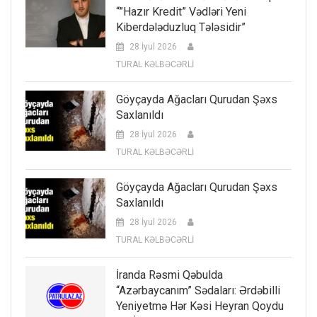
“”Hazır Kredit” Vədləri Yeni
Kiberdələduzluq Tələsidir”
28 İyul 2026
TURAL KƏLBƏCƏRLİ
Göyçayda Ağacları Qurudan Şəxs
Saxlanıldı
28 İyul 2026
TURAL KƏLBƏCƏRLİ
Göyçayda Ağacları Qurudan Şəxs
Saxlanıldı
28 İyul 2026
TURAL KƏLBƏCƏRLİ
İranda Rəsmi Qəbulda
“Azərbaycanım” Sədaları: Ərdəbilli
Yeniyetmə Hər Kəsi Heyran Qoydu