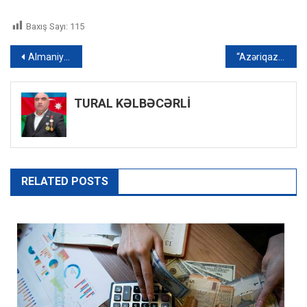
Baxış Sayı:
115
Yazı
Almaniyadakı “Chanel” mağazasında rusiyalı satıcılar ukraynalılarla əvəzlənib
“Azəriqaz” Xırdalanda yaşayış binasında baş verən partlayışa münasibət bildirib
naviqasiyası
TURAL KƏLBƏCƏRLİ
RELATED POSTS