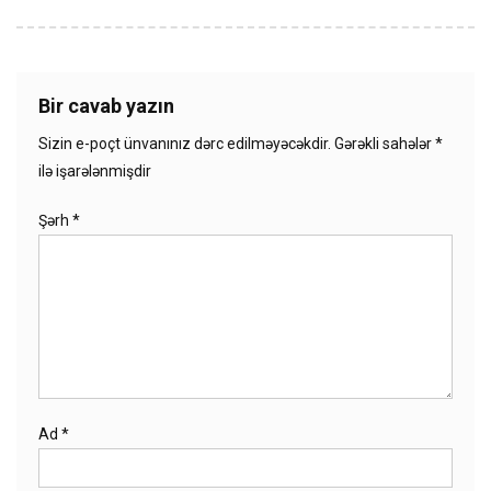
Bir cavab yazın
Sizin e-poçt ünvanınız dərc edilməyəcəkdir.
Gərəkli sahələr
*
ilə işarələnmişdir
Şərh
*
Ad
*