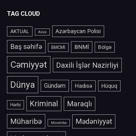
TAG CLOUD
Azərbaycan Polisi
AKTUAL
Asiya
Baş səhifə
BNMİ
Bölgə
BMCMİ
Cəmiyyət
Daxili İşlər Nazirliyi
Dünya
Gündəm
Hadisə
Hüquq
Kriminal
Maraqlı
Hərbi
Müharibə
Mədəniyyət
Müsahibə