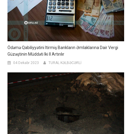
Ödəmə Qabiliyyətini Itirmiş Bankların Əmlaklarına Dair Vergi
Güzəştinin Müddəti Iki Il Artırılır
04 Dekabr 2023
TURAL KƏLBƏCƏRLİ