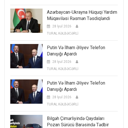
Azərbaycan-Ukrayna Hüquqi Yardım
Müqaviləsi Rəsmən Təsdiqləndi
28 İyul 2026
TURAL KƏLBƏCƏRLİ
Putin Və İlham Əliyev Telefon
Danışığı Apardı
28 İyul 2026
TURAL KƏLBƏCƏRLİ
Putin Və İlham Əliyev Telefon
Danışığı Apardı
28 İyul 2026
TURAL KƏLBƏCƏRLİ
Bilgəh Çimərliyində Qaydaları
Pozan Sürücü Barəsində Tədbir