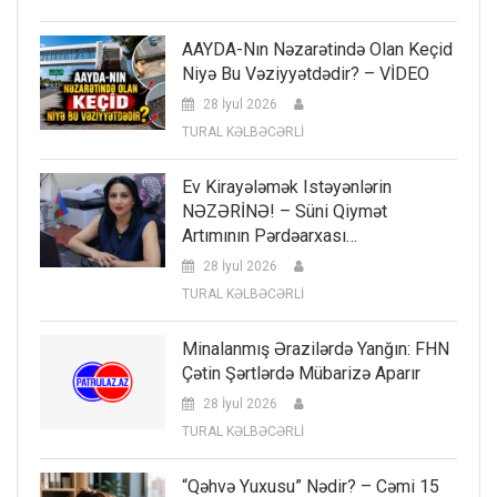
AAYDA-Nın Nəzarətində Olan Keçid
Niyə Bu Vəziyyətdədir? – VİDEO
28 İyul 2026
TURAL KƏLBƏCƏRLİ
Ev Kirayələmək Istəyənlərin
NƏZƏRİNƏ! – Süni Qiymət
Artımının Pərdəarxası…
28 İyul 2026
TURAL KƏLBƏCƏRLİ
Minalanmış Ərazilərdə Yanğın: FHN
Çətin Şərtlərdə Mübarizə Aparır
28 İyul 2026
TURAL KƏLBƏCƏRLİ
“Qəhvə Yuxusu” Nədir? – Cəmi 15