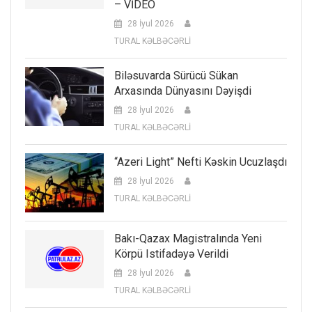
– VİDEO
28 İyul 2026
TURAL KƏLBƏCƏRLİ
Biləsuvarda Sürücü Sükan
Arxasında Dünyasını Dəyişdi
28 İyul 2026
TURAL KƏLBƏCƏRLİ
“Azeri Light” Nefti Kəskin Ucuzlaşdı
28 İyul 2026
TURAL KƏLBƏCƏRLİ
Bakı-Qazax Magistralında Yeni
Körpü Istifadəyə Verildi
28 İyul 2026
TURAL KƏLBƏCƏRLİ