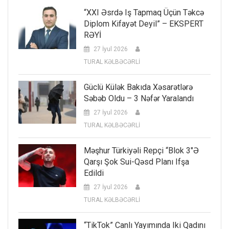
“XXI Əsrdə Iş Tapmaq Üçün Təkcə
Diplom Kifayət Deyil” – EKSPERT
RƏYİ
27 İyul 2026
TURAL KƏLBƏCƏRLİ
Güclü Külək Bakıda Xəsarətlərə
Səbəb Oldu – 3 Nəfər Yaralandı
27 İyul 2026
TURAL KƏLBƏCƏRLİ
Məşhur Türkiyəli Repçi “Blok 3″ə
Qarşı Şok Sui-Qəsd Planı Ifşa
Edildi
27 İyul 2026
TURAL KƏLBƏCƏRLİ
“TikTok” Canlı Yayımında Iki Qadını