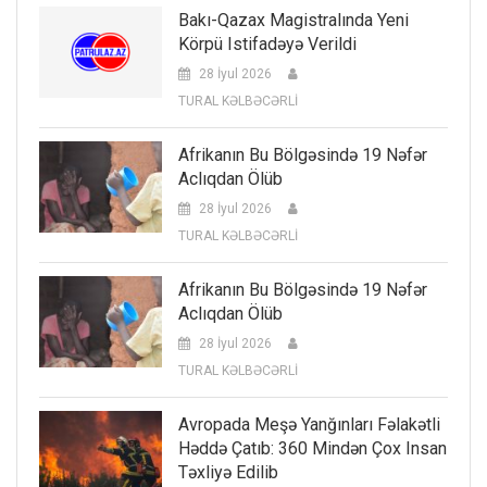
Bakı-Qazax Magistralında Yeni
Körpü Istifadəyə Verildi
28 İyul 2026
TURAL KƏLBƏCƏRLİ
Afrikanın Bu Bölgəsində 19 Nəfər
Aclıqdan Ölüb
28 İyul 2026
TURAL KƏLBƏCƏRLİ
Afrikanın Bu Bölgəsində 19 Nəfər
Aclıqdan Ölüb
28 İyul 2026
TURAL KƏLBƏCƏRLİ
Avropada Meşə Yanğınları Fəlakətli
Həddə Çatıb: 360 Mindən Çox Insan
Təxliyə Edilib