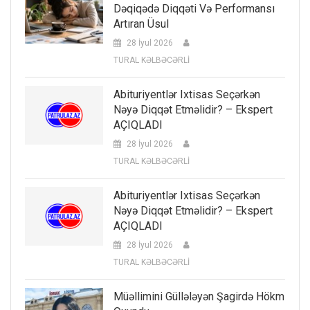
Dəqiqədə Diqqəti Və Performansı
Artıran Üsul
28 İyul 2026
TURAL KƏLBƏCƏRLİ
Abituriyentlər Ixtisas Seçərkən
Nəyə Diqqət Etməlidir? – Ekspert
AÇIQLADI
28 İyul 2026
TURAL KƏLBƏCƏRLİ
Abituriyentlər Ixtisas Seçərkən
Nəyə Diqqət Etməlidir? – Ekspert
AÇIQLADI
28 İyul 2026
TURAL KƏLBƏCƏRLİ
Müəllimini Güllələyən Şagirdə Hökm