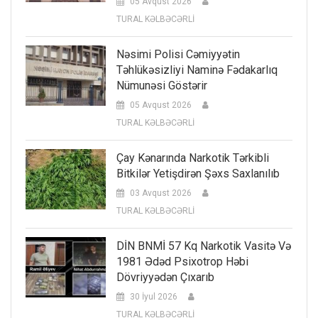
05 Avqust 2026
TURAL KƏLBƏCƏRLİ
Nəsimi Polisi Cəmiyyətin
Təhlükəsizliyi Naminə Fədakarlıq
Nümunəsi Göstərir
05 Avqust 2026
TURAL KƏLBƏCƏRLİ
Çay Kənarında Narkotik Tərkibli
Bitkilər Yetişdirən Şəxs Saxlanılıb
03 Avqust 2026
TURAL KƏLBƏCƏRLİ
DİN BNMİ 57 Kq Narkotik Vasitə Və
1981 Ədəd Psixotrop Həbi
Dövriyyədən Çıxarıb
30 İyul 2026
TURAL KƏLBƏCƏRLİ