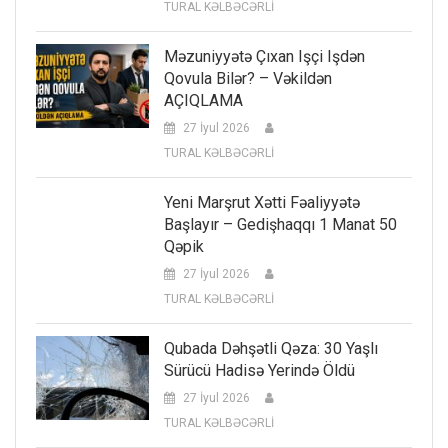
TURAL KƏLBƏCƏRLİ
Məzuniyyətə Çıxan Işçi Işdən
Qovula Bilər? – Vəkildən
AÇIQLAMA
27 İyul 2026
TURAL KƏLBƏCƏRLİ
Yeni Marşrut Xətti Fəaliyyətə
Başlayır – Gedişhaqqı 1 Manat 50
Qəpik
27 İyul 2026
TURAL KƏLBƏCƏRLİ
Qubada Dəhşətli Qəza: 30 Yaşlı
Sürücü Hadisə Yerində Öldü
27 İyul 2026
TURAL KƏLBƏCƏRLİ