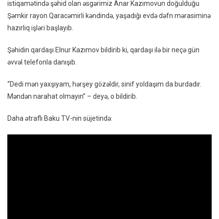
istiqamətində şəhid olan əsgərimiz Anar Kazımovun doğulduğu
Reportaj
Şəmkir rayon Qaracəmirli kəndində, yaşadığı evdə dəfn mərasiminə
–
hazırlıq işləri başlayıb.
VİDEO
Şəhidin qardaşı Elnur Kazımov bildirib ki, qardaşı ilə bir neçə gün
əvvəl telefonla danışıb.
“Dedi mən yaxşıyam, hərşey gözəldir, sinif yoldaşım da burdadır.
Məndən narahat olmayın” – deyə, o bildirib.
Daha ətraflı Baku TV-nin süjetində: