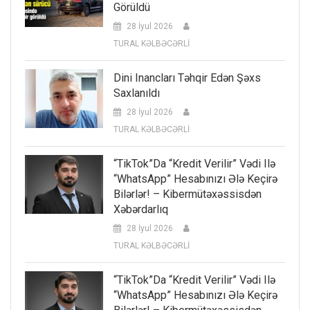
Görüldü
28 İyul 2026
TURAL KƏLBƏCƏRLİ
Dini Inancları Təhqir Edən Şəxs
Saxlanıldı
28 İyul 2026
TURAL KƏLBƏCƏRLİ
“TikTok”da “kredit Verilir” Vədi Ilə
“WhatsApp” Hesabınızı Ələ Keçirə
Bilərlər! – Kibermütəxəssisdən
Xəbərdarlıq
28 İyul 2026
TURAL KƏLBƏCƏRLİ
“TikTok”da “kredit Verilir” Vədi Ilə
“WhatsApp” Hesabınızı Ələ Keçirə