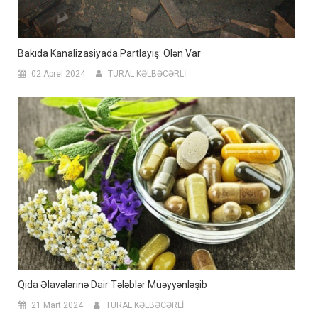
Bakıda Kanalizasiyada Partlayış: Ölən Var
02 Aprel 2024
TURAL KƏLBƏCƏRLİ
Qida Əlavələrinə Dair Tələblər Müəyyənləşib
21 Mart 2024
TURAL KƏLBƏCƏRLİ