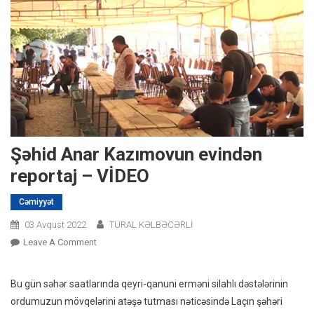
Şəhid Anar Kazımovun evindən
reportaj – VİDEO
Cəmiyyət
03 Avqust 2022
TURAL KƏLBƏCƏRLİ
On
Leave A Comment
Şəhid
Anar
Bu gün səhər saatlarında qeyri-qanuni erməni silahlı dəstələrinin
Kazımovun
ordumuzun mövqelərini atəşə tutması nəticəsində Laçın şəhəri
Evindən