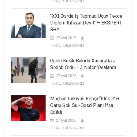
TURAL KƏLBƏCƏRLİ
“XXI Əsrdə Iş Tapmaq Üçün Təkcə
Diplom Kifayət Deyil” – EKSPERT
RƏYİ
27 İyul 2026
TURAL KƏLBƏCƏRLİ
Güclü Külək Bakıda Xəsarətlərə
Səbəb Oldu – 3 Nəfər Yaralandı
27 İyul 2026
TURAL KƏLBƏCƏRLİ
Məşhur Türkiyəli Repçi “Blok 3″ə
Qarşı Şok Sui-Qəsd Planı Ifşa
Edildi
27 İyul 2026
TURAL KƏLBƏCƏRLİ