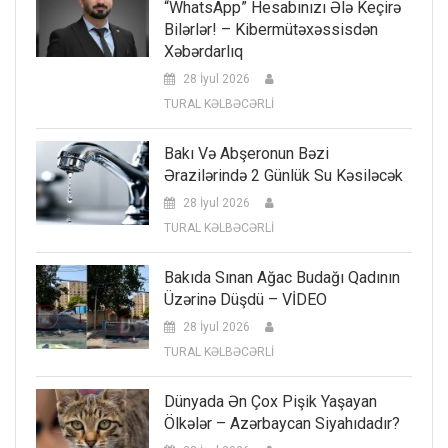
“WhatsApp” Hesabınızı Ələ Keçirə
Bilərlər! – Kibermütəxəssisdən
Xəbərdarlıq
28 İyul 2026
TURAL KƏLBƏCƏRLİ
Bakı Və Abşeronun Bəzi
Ərazilərində 2 Günlük Su Kəsiləcək
28 İyul 2026
TURAL KƏLBƏCƏRLİ
Bakıda Sınan Ağac Budağı Qadının
Üzərinə Düşdü – VİDEO
28 İyul 2026
TURAL KƏLBƏCƏRLİ
Dünyada Ən Çox Pişik Yaşayan
Ölkələr – Azərbaycan Siyahıdadır?