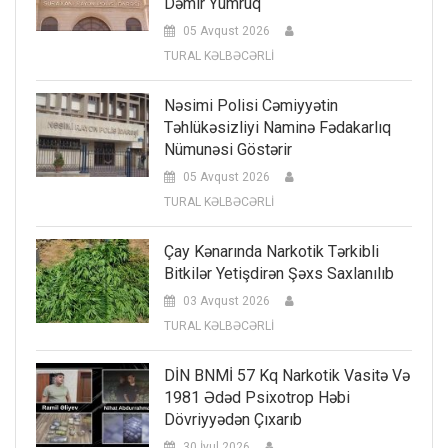
Dəmir Yumruq
05 Avqust 2026
TURAL KƏLBƏCƏRLİ
Nəsimi Polisi Cəmiyyətin
Təhlükəsizliyi Naminə Fədakarlıq
Nümunəsi Göstərir
05 Avqust 2026
TURAL KƏLBƏCƏRLİ
Çay Kənarında Narkotik Tərkibli
Bitkilər Yetişdirən Şəxs Saxlanılıb
03 Avqust 2026
TURAL KƏLBƏCƏRLİ
DİN BNMİ 57 Kq Narkotik Vasitə Və
1981 Ədəd Psixotrop Həbi
Dövriyyədən Çıxarıb
30 İyul 2026