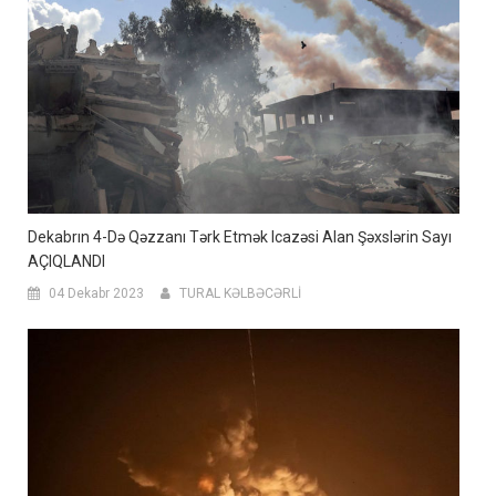
Dekabrın 4-Də Qəzzanı Tərk Etmək Icazəsi Alan Şəxslərin Sayı
AÇIQLANDI
04 Dekabr 2023
TURAL KƏLBƏCƏRLİ