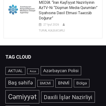
MEDİA: “İran Kəşfiyyat Nazirliyinin
AzTV-Ni “düşmən Media Qurumları”
Siyahısına Daxil Etməsi Təəccüb
Doğurur”
27 İyul 2026
TURAL KƏLBƏCƏRLİ
TAG CLOUD
Azərbaycan Polisi
AKTUAL
Asiya
Baş səhifə
BNMİ
Bölgə
BMCMİ
Cəmiyyət
Daxili İşlər Nazirliyi