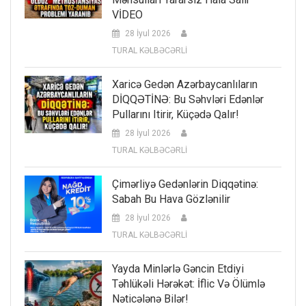
VİDEO
28 İyul 2026
TURAL KƏLBƏCƏRLİ
Xaricə Gedən Azərbaycanlıların
DİQQƏTİNƏ: Bu Səhvləri Edənlər
Pullarını Itirir, Küçədə Qalır!
28 İyul 2026
TURAL KƏLBƏCƏRLİ
Çimərliyə Gedənlərin Diqqətinə:
Sabah Bu Hava Gözlənilir
28 İyul 2026
TURAL KƏLBƏCƏRLİ
Yayda Minlərlə Gəncin Etdiyi
Təhlükəli Hərəkət: İflic Və Ölümlə
Nəticələnə Bilər!