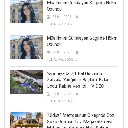
Müəllimini Güllələyən Şagirdə Hökm
Oxundu
28 İyul 2026
TURAL KƏLBƏCƏRLİ
Müəllimini Güllələyən Şagirdə Hökm
Oxundu
28 İyul 2026
TURAL KƏLBƏCƏRLİ
Yaponiyada 7,1 Bal Gücündə
Zəlzələ: Yanğınlar Başladı, Evlər
Uçdu, Rabitə Kəsildi – VİDEO
28 İyul 2026
TURAL KƏLBƏCƏRLİ
“Ulduz” Metrosunun Çıxışında Göz-
Gözü Görmür: Toz Mağazalardakı
Məhsulları Yararsız Hala Salır –