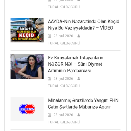
TURAL KƏLBƏCƏRLİ
AAYDA-Nın Nəzarətində Olan Keçid
Niyə Bu Vəziyyətdədir? – VİDEO
28 İyul 2026
TURAL KƏLBƏCƏRLİ
Ev Kirayələmək Istəyənlərin
NƏZƏRİNƏ! – Süni Qiymət
Artımının Pərdəarxası…
28 İyul 2026
TURAL KƏLBƏCƏRLİ
Minalanmış Ərazilərdə Yanğın: FHN
Çətin Şərtlərdə Mübarizə Aparır
28 İyul 2026
TURAL KƏLBƏCƏRLİ