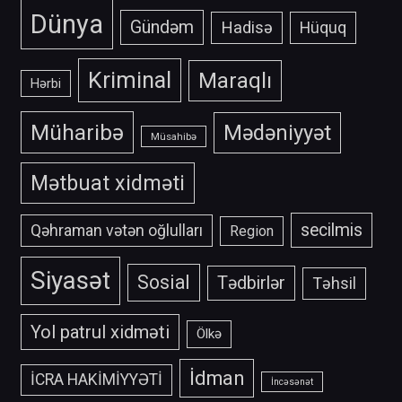
Dünya
Gündəm
Hadisə
Hüquq
Kriminal
Maraqlı
Hərbi
Müharibə
Mədəniyyət
Müsahibə
Mətbuat xidməti
secilmis
Qəhraman vətən oğlulları
Region
Siyasət
Sosial
Tədbirlər
Təhsil
Yol patrul xidməti
Ölkə
İdman
İCRA HAKİMİYYƏTİ
İncəsənət