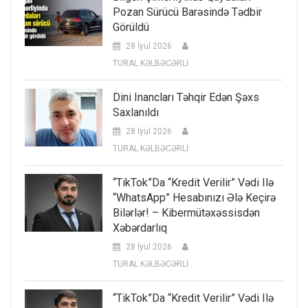
Pozan Sürücü Barəsində Tədbir
Görüldü
28 İyul 2026
TURAL KƏLBƏCƏRLİ
Dini Inancları Təhqir Edən Şəxs
Saxlanıldı
28 İyul 2026
TURAL KƏLBƏCƏRLİ
“TikTok”da “kredit Verilir” Vədi Ilə
“WhatsApp” Hesabınızı Ələ Keçirə
Bilərlər! – Kibermütəxəssisdən
Xəbərdarlıq
28 İyul 2026
TURAL KƏLBƏCƏRLİ
“TikTok”da “kredit Verilir” Vədi Ilə