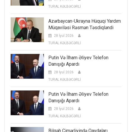
TURAL KƏLBƏCƏRLİ
Azərbaycan-Ukrayna Hüquqi Yardım
Müqaviləsi Rəsmən Təsdiqləndi
28 İyul 2026
TURAL KƏLBƏCƏRLİ
Putin Və İlham Əliyev Telefon
Danışığı Apardı
28 İyul 2026
TURAL KƏLBƏCƏRLİ
Putin Və İlham Əliyev Telefon
Danışığı Apardı
28 İyul 2026
TURAL KƏLBƏCƏRLİ
Bilgəh Çimərliyində Qaydaları