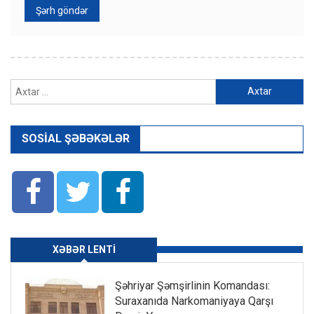
Axtarış:
SOSIAL ŞƏBƏKƏLƏR
XƏBƏR LENTI
Şəhriyar Şəmşirlinin Komandası:
Suraxanıda Narkomaniyaya Qarşı