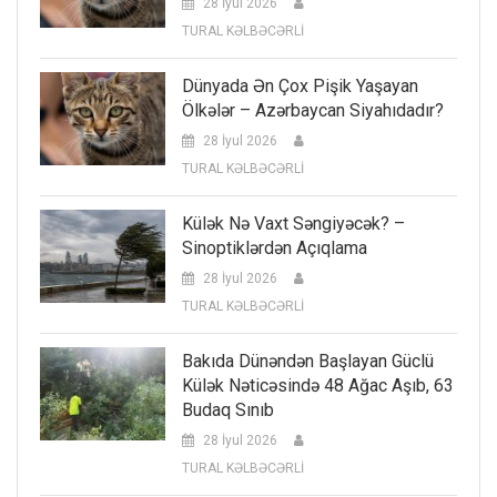
28 İyul 2026
TURAL KƏLBƏCƏRLİ
Dünyada Ən Çox Pişik Yaşayan
Ölkələr – Azərbaycan Siyahıdadır?
28 İyul 2026
TURAL KƏLBƏCƏRLİ
Külək Nə Vaxt Səngiyəcək? –
Sinoptiklərdən Açıqlama
28 İyul 2026
TURAL KƏLBƏCƏRLİ
Bakıda Dünəndən Başlayan Güclü
Külək Nəticəsində 48 Ağac Aşıb, 63
Budaq Sınıb
28 İyul 2026
TURAL KƏLBƏCƏRLİ