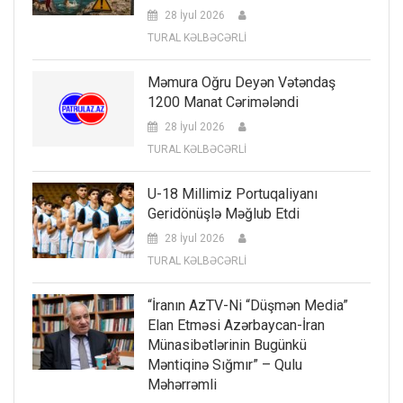
28 İyul 2026
TURAL KƏLBƏCƏRLİ
Məmura Oğru Deyən Vətəndaş
1200 Manat Cərimələndi
28 İyul 2026
TURAL KƏLBƏCƏRLİ
U-18 Millimiz Portuqaliyanı
Geridönüşlə Məğlub Etdi
28 İyul 2026
TURAL KƏLBƏCƏRLİ
“İranın AzTV-Ni “düşmən Media”
Elan Etməsi Azərbaycan-İran
Münasibətlərinin Bugünkü
Məntiqinə Sığmır” – Qulu
Məhərrəmli