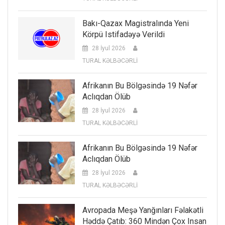
Bakı-Qazax Magistralında Yeni
Körpü Istifadəyə Verildi
28 İyul 2026
TURAL KƏLBƏCƏRLİ
Afrikanın Bu Bölgəsində 19 Nəfər
Aclıqdan Ölüb
28 İyul 2026
TURAL KƏLBƏCƏRLİ
Afrikanın Bu Bölgəsində 19 Nəfər
Aclıqdan Ölüb
28 İyul 2026
TURAL KƏLBƏCƏRLİ
Avropada Meşə Yanğınları Fəlakətli
Həddə Çatıb: 360 Mindən Çox Insan