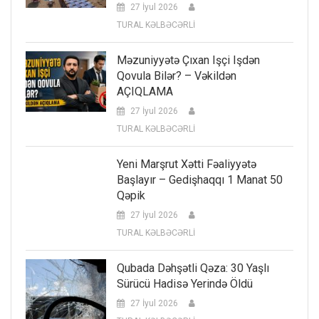
27 İyul 2026
TURAL KƏLBƏCƏRLİ
Məzuniyyətə Çıxan Işçi Işdən
Qovula Bilər? – Vəkildən
AÇIQLAMA
27 İyul 2026
TURAL KƏLBƏCƏRLİ
Yeni Marşrut Xətti Fəaliyyətə
Başlayır – Gedişhaqqı 1 Manat 50
Qəpik
27 İyul 2026
TURAL KƏLBƏCƏRLİ
Qubada Dəhşətli Qəza: 30 Yaşlı
Sürücü Hadisə Yerində Öldü
27 İyul 2026