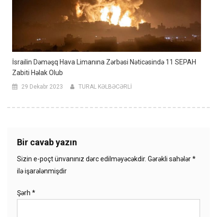
İsrailin Dəməşq Hava Limanına Zərbəsi Nəticəsində 11 SEPAH
Zabiti Həlak Olub
29 Dekabr 2023
TURAL KƏLBƏCƏRLİ
Bir cavab yazın
Sizin e-poçt ünvanınız dərc edilməyəcəkdir.
Gərəkli sahələr
*
ilə işarələnmişdir
Şərh
*