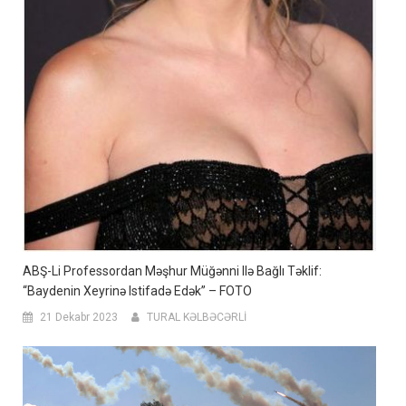
ABŞ-Li Professordan Məşhur Müğənni Ilə Bağlı Təklif:
“Baydenin Xeyrinə Istifadə Edək” – FOTO
21 Dekabr 2023
TURAL KƏLBƏCƏRLİ