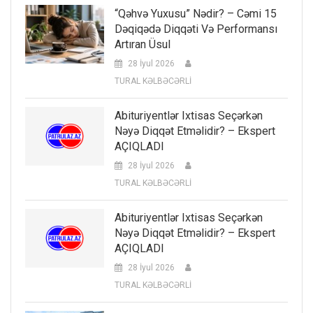
“Qəhvə Yuxusu” Nədir? – Cəmi 15
Dəqiqədə Diqqəti Və Performansı
Artıran Üsul
28 İyul 2026
TURAL KƏLBƏCƏRLİ
Abituriyentlər Ixtisas Seçərkən
Nəyə Diqqət Etməlidir? – Ekspert
AÇIQLADI
28 İyul 2026
TURAL KƏLBƏCƏRLİ
Abituriyentlər Ixtisas Seçərkən
Nəyə Diqqət Etməlidir? – Ekspert
AÇIQLADI
28 İyul 2026
TURAL KƏLBƏCƏRLİ