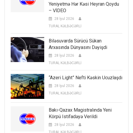
Yeniyetmə Hər Kəsi Heyran Qoydu
– VİDEO
28 İyul 2026
TURAL KƏLBƏCƏRLİ
Biləsuvarda Sürücü Sükan
Arxasında Dünyasını Dəyişdi
28 İyul 2026
TURAL KƏLBƏCƏRLİ
“Azeri Light” Nefti Kəskin Ucuzlaşdı
28 İyul 2026
TURAL KƏLBƏCƏRLİ
Bakı-Qazax Magistralında Yeni
Körpü Istifadəyə Verildi
28 İyul 2026
TURAL KƏLBƏCƏRLİ