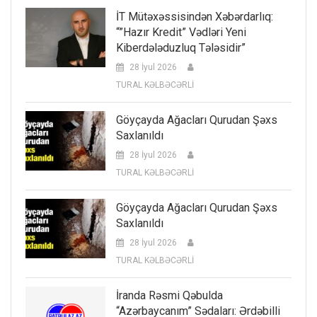
İT Mütəxəssisindən Xəbərdarlıq:
“”Hazır Kredit” Vədləri Yeni
Kiberdələduzluq Tələsidir”
28 İyul 2026
TURAL KƏLBƏCƏRLİ
Göyçayda Ağacları Qurudan Şəxs
Saxlanıldı
28 İyul 2026
TURAL KƏLBƏCƏRLİ
Göyçayda Ağacları Qurudan Şəxs
Saxlanıldı
28 İyul 2026
TURAL KƏLBƏCƏRLİ
İranda Rəsmi Qəbulda
“Azərbaycanım” Sədaları: Ərdəbilli