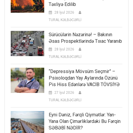
Təxliyə Edilib
28 İyul 2026
TURAL KƏLBƏCƏRLİ
Sürücülərin Nəzərinə! – Bakının
Əsas Prospektlərində Tıxac Yaranıb
28 İyul 2026
TURAL KƏLBƏCƏRLİ
“Depressiya Mövsüm Seçmir” –
Psixoloqdan Yay Aylarında Özünü
Pis Hiss Edənlərə VACİB TÖVSİYƏ
27 İyul 2026
TURAL KƏLBƏCƏRLİ
Eyni Dəniz, Fərqli Qiymətlər: Yan-
Yana Olan Çimərliklərdəki Bu Fərqin
SƏBƏBİ NƏDİR?