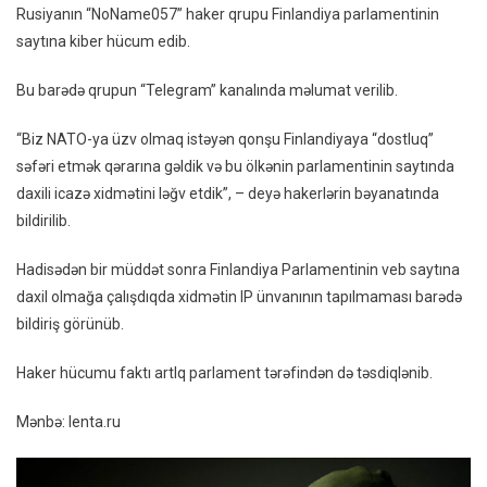
Rusiyanın “NoName057” haker qrupu Finlandiya parlamentinin
Finlandiya
saytına kiber hücum edib.
Parlamentinin
Saytına
Bu barədə qrupun “Telegram” kanalında məlumat verilib.
Hücum
Ediblər
“Biz NATO-ya üzv olmaq istəyən qonşu Finlandiyaya “dostluq”
səfəri etmək qərarına gəldik və bu ölkənin parlamentinin saytında
daxili icazə xidmətini ləğv etdik”, – deyə hakerlərin bəyanatında
bildirilib.
Hadisədən bir müddət sonra Finlandiya Parlamentinin veb saytına
daxil olmağa çalışdıqda xidmətin IP ünvanının tapılmaması barədə
bildiriş görünüb.
Haker hücumu faktı artIq parlament tərəfindən də təsdiqlənib.
Mənbə: lenta.ru