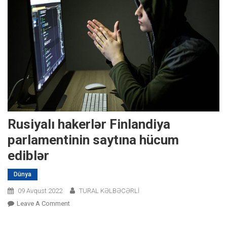
Rusiyalı hakerlər Finlandiya
parlamentinin saytına hücum
ediblər
Dünya
09 Avqust 2022
TURAL KƏLBƏCƏRLİ
On
Leave A Comment
Rusiyalı
Hakerlər