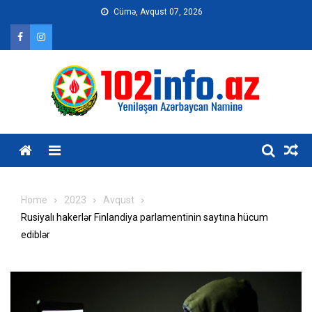
Skip
Cümə, Avqust 07, 2026
to
content
Home
2023
Avqust
Rusiyalı hakerlər Finlandiya parlamentinin saytına hücum
ediblər