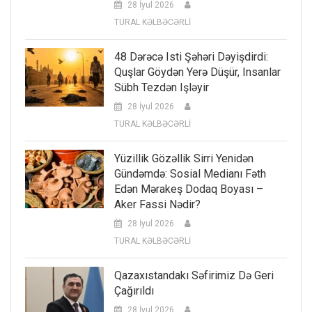
28 İyul 2026
TURAL KƏLBƏCƏRLİ
48 Dərəcə Isti Şəhəri Dəyişdirdi:
Quşlar Göydən Yerə Düşür, Insanlar
Sübh Tezdən Işləyir
28 İyul 2026
TURAL KƏLBƏCƏRLİ
Yüzillik Gözəllik Sirri Yenidən
Gündəmdə: Sosial Medianı Fəth
Edən Mərakeş Dodaq Boyası –
Aker Fassi Nədir?
28 İyul 2026
TURAL KƏLBƏCƏRLİ
Qazaxıstandakı Səfirimiz Də Geri
Çağırıldı
28 İyul 2026