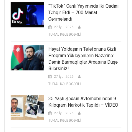
“TikTok” Canlı Yayımında Iki Qadını
Təhqir Etdi – 700 Manat
Cərimələndi
27 İyul 2026
TURAL KƏLBƏCƏRLİ
Həyat Yoldaşının Telefonuna Gizli
Proqram Yükləyənlərin Nəzərinə:
Dəmir Barmaqlıqlar Arxasına Düşə
Bilərsiniz!
27 İyul 2026
TURAL KƏLBƏCƏRLİ
35 Yaşlı Şəxsin Avtomobilindən 9
Kiloqram Narkotik Tapıldı – VİDEO
27 İyul 2026
TURAL KƏLBƏCƏRLİ