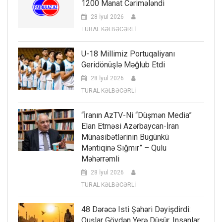
1200 Manat Cərimələndi
28 İyul 2026
TURAL KƏLBƏCƏRLİ
U-18 Millimiz Portuqaliyanı
Geridönüşlə Məğlub Etdi
28 İyul 2026
TURAL KƏLBƏCƏRLİ
“İranın AzTV-Ni “düşmən Media”
Elan Etməsi Azərbaycan-İran
Münasibətlərinin Bugünkü
Məntiqinə Sığmır” – Qulu
Məhərrəmli
28 İyul 2026
TURAL KƏLBƏCƏRLİ
48 Dərəcə Isti Şəhəri Dəyişdirdi:
Quşlar Göydən Yerə Düşür, Insanlar