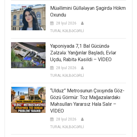
Müəllimini Güllələyən Şagirdə Hökm
Oxundu
28 İyul 2026
TURAL KƏLBƏCƏRLİ
Yaponiyada 7,1 Bal Gücündə
Zəlzələ: Yanğınlar Başladı, Evlər
Uçdu, Rabitə Kəsildi – VİDEO
28 İyul 2026
TURAL KƏLBƏCƏRLİ
“Ulduz” Metrosunun Çıxışında Göz-
Gözü Görmür: Toz Mağazalardakı
Məhsulları Yararsız Hala Salır –
VİDEO
28 İyul 2026
TURAL KƏLBƏCƏRLİ