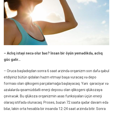
– Aclıq istəyi necə olur bəs? İnsan bir öyün yemədikdə, aclıq
güc gəlir…
– Oruca başladıqdan sonra 6 saat ərzində orqanizm son dəfə qəbul
etdiyiniz bütün qidaları həzm etməyi başa vuracaq və depo
forması olan qlikogeni parçalamağa başlayacaq. Yəni qaraciyər və
əzələlərdə qısamüddətli enerji deposu olan qlikogeni qlükozaya
çevirəcək. Bu qlükoza orqanizmin əsas funksiyaları üçün enerji
olaraq istifadə olunacaq. Proses, bəzən 72 saata qədər davam edə
bilər, lakin orta hesabla bir insanda 12-24 saat ərzində bitir. Sonra