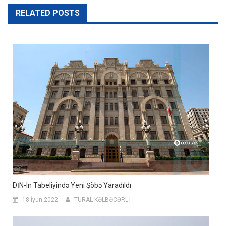
RELATED POSTS
DİN-In Tabeliyində Yeni Şöbə Yaradıldı
18 İyun 2022
TURAL KƏLBƏCƏRLİ