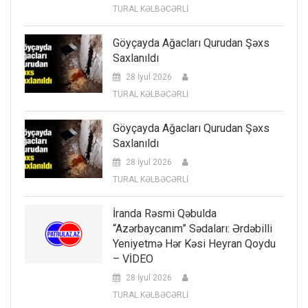
TURAL KƏLBƏCƏRLİ
Göyçayda Ağacları Qurudan Şəxs
Saxlanıldı
28 İyul 2026
TURAL KƏLBƏCƏRLİ
Göyçayda Ağacları Qurudan Şəxs
Saxlanıldı
28 İyul 2026
TURAL KƏLBƏCƏRLİ
İranda Rəsmi Qəbulda
“Azərbaycanım” Sədaları: Ərdəbilli
Yeniyetmə Hər Kəsi Heyran Qoydu
– VİDEO
28 İyul 2026
TURAL KƏLBƏCƏRLİ