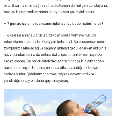
bilər. Bəzi insanlar bağırsaq hərəkətlərinin dərhal geri döndüyünü,
bəziləri isə normallaşmanın bir aya qədər çəkdiyini bildirir.
– 7 gün ac qalan orqanizmin iştahası bu qədər səbirli olur?
– Əksər insanlar su orucu bitdikdən sonra yeməyə hücum
edəcəklərini düşünürlər. Qətiyyən belə deyil. Su orucundan sonra
zövqünüz saflaşacaq və sağlam qidaları qəbul edərkən aldığınız
həzz bundan sonra da onlara daha çox üstünlük verməyinizə
səbəb olacaq. Su orucu bitdikdən sonra bir neçə kilo almaqdan
narahat olmayın. Unutmayın ki, sürətlə qazandığınız bu çəki,
sadəcə sudur. Qidalanmağa məsuliyyətlə davam etdikcə
yandırdığınız piy bir daha qayıtmayacaq.