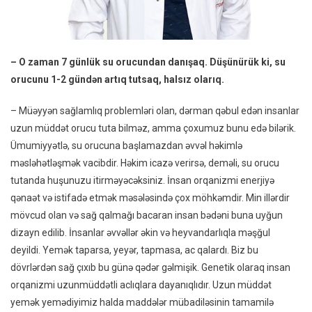
– O zaman 7 günlük su orucundan danışaq. Düşünürük ki, su
orucunu 1-2 gündən artıq tutsaq, halsız olarıq.
– Müəyyən sağlamlıq problemləri olan, dərman qəbul edən insanlar
uzun müddət orucu tuta bilməz, amma çoxumuz bunu edə bilərik.
Ümumiyyətlə, su orucuna başlamazdan əvvəl həkimlə
məsləhətləşmək vacibdir. Həkim icazə verirsə, deməli, su orucu
tutanda huşunuzu itirməyəcəksiniz. İnsan orqanizmi enerjiyə
qənaət və istifadə etmək məsələsində çox möhkəmdir. Min illərdir
mövcud olan və sağ qalmağı bacaran insan bədəni buna uyğun
dizayn edilib. İnsanlar əvvəllər əkin və heyvandarlıqla məşğul
deyildi. Yemək taparsa, yeyər, tapmasa, ac qalardı. Biz bu
dövrlərdən sağ çıxıb bu günə qədər gəlmişik. Genetik olaraq insan
orqanizmi uzunmüddətli aclıqlara dayanıqlıdır. Uzun müddət
yemək yemədiyimiz halda maddələr mübadiləsinin tamamilə