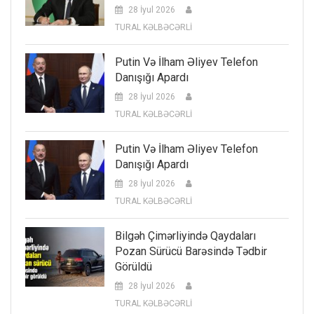
28 İyul 2026
TURAL KƏLBƏCƏRLİ
Putin Və İlham Əliyev Telefon
Danışığı Apardı
28 İyul 2026
TURAL KƏLBƏCƏRLİ
Putin Və İlham Əliyev Telefon
Danışığı Apardı
28 İyul 2026
TURAL KƏLBƏCƏRLİ
Bilgəh Çimərliyində Qaydaları
Pozan Sürücü Barəsində Tədbir
Görüldü
28 İyul 2026
TURAL KƏLBƏCƏRLİ