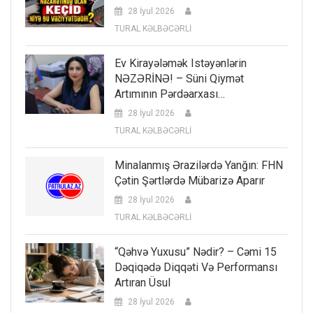
28 İyul 2026
TURAL KƏLBƏCƏRLİ
Ev Kirayələmək Istəyənlərin
NƏZƏRİNƏ! – Süni Qiymət
Artımının Pərdəarxası…
28 İyul 2026
TURAL KƏLBƏCƏRLİ
Minalanmış Ərazilərdə Yanğın: FHN
Çətin Şərtlərdə Mübarizə Aparır
28 İyul 2026
TURAL KƏLBƏCƏRLİ
“Qəhvə Yuxusu” Nədir? – Cəmi 15
Dəqiqədə Diqqəti Və Performansı
Artıran Üsul
28 İyul 2026