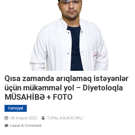
Qısa zamanda arıqlamaq istəyənlər
üçün mükəmməl yol – Diyetoloqla
MÜSAHİBƏ + FOTO
Cəmiyyət
06 Avqust 2022
TURAL KƏLBƏCƏRLİ
On
Leave A Comment
Qısa