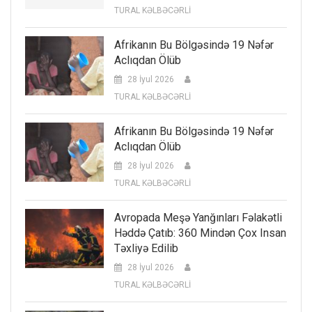
TURAL KƏLBƏCƏRLİ
Afrikanın Bu Bölgəsində 19 Nəfər
Aclıqdan Ölüb
28 İyul 2026
TURAL KƏLBƏCƏRLİ
Afrikanın Bu Bölgəsində 19 Nəfər
Aclıqdan Ölüb
28 İyul 2026
TURAL KƏLBƏCƏRLİ
Avropada Meşə Yanğınları Fəlakətli
Həddə Çatıb: 360 Mindən Çox Insan
Təxliyə Edilib
28 İyul 2026
TURAL KƏLBƏCƏRLİ