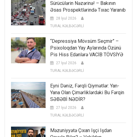
Sürücülərin Nəzərinə! – Bakının
Əsas Prospektlərində Tıxac Yaranıb
28 İyul 2026
TURAL KƏLBƏCƏRLİ
“Depressiya Mövsüm Seçmir” –
Psixoloqdan Yay Aylarında Özünü
Pis Hiss Edənlərə VACİB TÖVSİYƏ
27 İyul 2026
TURAL KƏLBƏCƏRLİ
Eyni Dəniz, Fərqli Qiymətlər: Yan-
Yana Olan Çimərliklərdəki Bu Fərqin
SƏBƏBİ NƏDİR?
27 İyul 2026
TURAL KƏLBƏCƏRLİ
Məzuniyyətə Çıxan Işçi Işdən