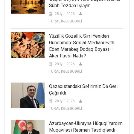
Sübh Tezdən Işləyir
28 İyul 2026
TURAL KƏLBƏCƏRLİ
Yüzillik Gözəllik Sirri Yenidən
Gündəmdə: Sosial Medianı Fəth
Edən Mərakeş Dodaq Boyası –
Aker Fassi Nədir?
28 İyul 2026
TURAL KƏLBƏCƏRLİ
Qazaxıstandakı Səfirimiz Də Geri
Çağırıldı
28 İyul 2026
TURAL KƏLBƏCƏRLİ
Azərbaycan-Ukrayna Hüquqi Yardım
Müqaviləsi Rəsmən Təsdiqləndi