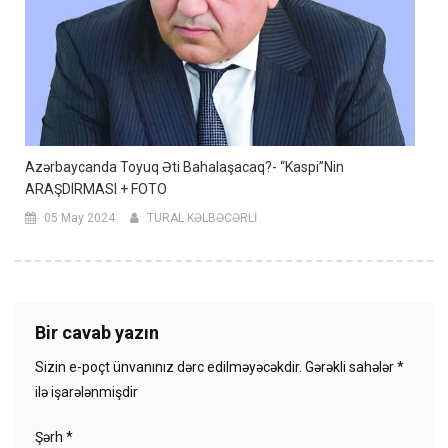
Azərbaycanda Toyuq Əti Bahalaşacaq?- “Kaspi”nin
ARAŞDIRMASI + FOTO
05 May 2024
TURAL KƏLBƏCƏRLİ
Bir cavab yazın
Sizin e-poçt ünvanınız dərc edilməyəcəkdir.
Gərəkli sahələr
*
ilə işarələnmişdir
Şərh
*