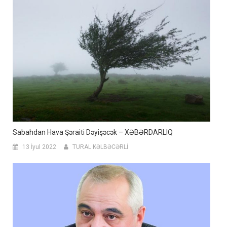
Sabahdan Hava Şəraiti Dəyişəcək – XƏBƏRDARLIQ
13 İyul 2022
TURAL KƏLBƏCƏRLİ