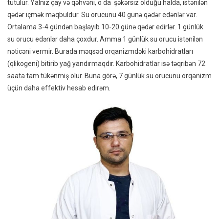
tutulur. Yalnız çay və qəhvəni, o da şəkərsiz olduğu halda, istənilən
qədər içmək məqbuldur. Su orucunu 40 günə qədər edənlər var.
Ortalama 3-4 gündən başlayıb 10-20 günə qədər edirlər. 1 günlük
su orucu edənlər daha çoxdur. Amma 1 günlük su orucu istənilən
nəticəni vermir. Burada məqsəd orqanizmdəki karbohidratları
(qlikogeni) bitirib yağ yandırmaqdır. Karbohidratlar isə təqribən 72
saata tam tükənmiş olur. Buna görə, 7 günlük su orucunu orqanizm
üçün daha effektiv hesab edirəm.