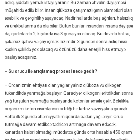
aclıq, şiddətli yemək istəyi yaranır. Bu zaman əhvalın dəyişməsi
müşahidə edilə bilər. İnsan qlükoza çatışmazlığının əlamətləri olan
əsəbilik və gərginlik yaşayacaq. Nadir hallarda baş ağrıları, halsızlıq
və ürəkbulanma da ola bilər. Bütün bunlar insandan insana dəyişsə
də, qadınlarda 2, kişilərdə isə 3 günə yox olacaq. Bu dövrdə bol su,
şəkərsiz qəhvə və çay içmək lazımdır. 3 gündən sonra aclıq hissi
kəskin şəkildə yox olacaq və özünüzü daha enerjili hiss etməyə
başlayacaqsınız.
– Su orucu ilə arıqlamaq prosesi necə gedir?
– Orqanizmin ehtiyatı olan yağlar yalnız qlükoza və qlikogen
tükəndikdə yanmağa başlayır. Qaraciyər qlikogeni əritdikdən sonra
yağ turşuları yanmağa başlayanda ketonlar əmələ gəlir. Beləliklə,
orqanizm keton cisimlərinin artdığı bir ketoz vəziyyətinə girəcək.
Hətta ilk 3 gündə əhəmiyyətli miqdarda bədən yağı əriyir. Oruc
tutmağa davam etdikcə tədricən artmağa davam edəcək,
kənardan kalori olmadığı müddətcə gündə orta hesabla 450 qram
bədən yağını yandırmış olacaqsınız ki, bu da kifayət qədər sürətli