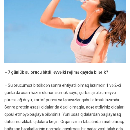
– 7 günlük su orucu bitdi, əvvəlki rejimə qayıda bilərik?
– Su orucumuz bitdikdən sonra ehtiyatlı olmaq lazımdır. 1 və 2-ci
günlərdə asan həzm olunan sümük suyu, şorba, şirələr, meyvə
püresi, ağ düyü, kartof püresi və tərəvəzlər qəbul etmək lazımdır.
Sonra protein əsaslı qidalar da daxil olmaqla, adət etdiyiniz qidaları
qəbul etməyə başlaya bilərsiniz. Yəni əsas qidalardan başlayaraq
daha mürəkkəb qidalara keçin. Orqanizmin təbiətindən asılı olaraq,
bağırsaq hərəkətlərinin normala qayıtması bir qədər vaxt tələb edə