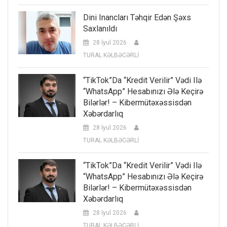
Dini Inancları Təhqir Edən Şəxs
Saxlanıldı
28 İyul 2026
TURAL KƏLBƏCƏRLİ
“TikTok”da “kredit Verilir” Vədi Ilə
“WhatsApp” Hesabınızı Ələ Keçirə
Bilərlər! – Kibermütəxəssisdən
Xəbərdarlıq
28 İyul 2026
TURAL KƏLBƏCƏRLİ
“TikTok”da “kredit Verilir” Vədi Ilə
“WhatsApp” Hesabınızı Ələ Keçirə
Bilərlər! – Kibermütəxəssisdən
Xəbərdarlıq
28 İyul 2026
TURAL KƏLBƏCƏRLİ