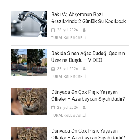
Bakı Və Abşeronun Bəzi
Ərazilərində 2 Günlük Su Kəsiləcək
28 İyul 2026
TURAL KƏLBƏCƏRLİ
Bakıda Sınan Ağac Budağı Qadının
Üzərinə Düşdü – VİDEO
28 İyul 2026
TURAL KƏLBƏCƏRLİ
Dünyada Ən Çox Pişik Yaşayan
Ölkələr – Azərbaycan Siyahıdadır?
28 İyul 2026
TURAL KƏLBƏCƏRLİ
Dünyada Ən Çox Pişik Yaşayan
Ölkələr – Azərbaycan Siyahıdadır?