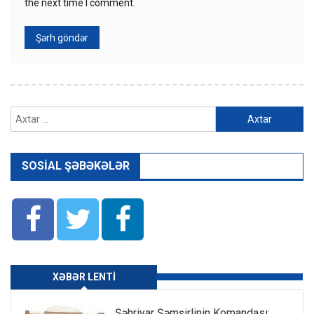
the next time I comment.
Axtarış:
SOSIAL ŞƏBƏKƏLƏR
XƏBƏR LENTI
Şəhriyar Şəmşirlinin Komandası: