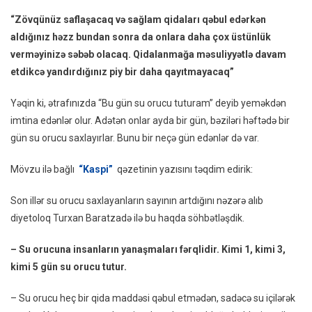
Zamanda
“Zövqünüz saflaşacaq və sağlam qidaları qəbul edərkən
Arıqlamaq
aldığınız həzz bundan sonra da onlara daha çox üstünlük
Istəyənlər
verməyinizə səbəb olacaq. Qidalanmağa məsuliyyətlə davam
Üçün
etdikcə yandırdığınız piy bir daha qayıtmayacaq”
Mükəmməl
Yol
Yəqin ki, ətrafınızda “Bu gün su orucu tuturam” deyib yeməkdən
–
imtina edənlər olur. Adətən onlar ayda bir gün, bəziləri həftədə bir
Diyetoloqla
gün su orucu saxlayırlar. Bunu bir neçə gün edənlər də var.
MÜSAHİBƏ
+
Mövzu ilə bağlı
“Kaspi”
qəzetinin yazısını təqdim edirik:
FOTO
Son illər su orucu saxlayanların sayının artdığını nəzərə alıb
diyetoloq Turxan Baratzadə ilə bu haqda söhbətləşdik.
– Su orucuna insanların yanaşmaları fərqlidir. Kimi 1, kimi 3,
kimi 5 gün su orucu tutur.
– Su orucu heç bir qida maddəsi qəbul etmədən, sadəcə su içilərək