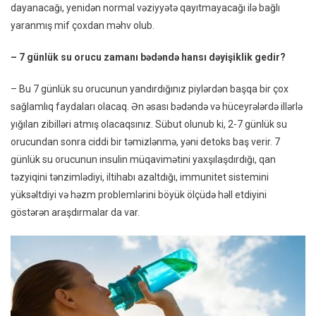
dayanacağı, yenidən normal vəziyyətə qayıtmayacağı ilə bağlı
yaranmış mif çoxdan məhv olub.
– 7 günlük su orucu zamanı bədəndə hansı dəyişiklik gedir?
– Bu 7 günlük su orucunun yandırdığınız piylərdən başqa bir çox
sağlamlıq faydaları olacaq. Ən əsası bədəndə və hüceyrələrdə illərlə
yığılan zibilləri atmış olacaqsınız. Sübut olunub ki, 2-7 günlük su
orucundan sonra ciddi bir təmizlənmə, yəni detoks baş verir. 7
günlük su orucunun insulin müqavimətini yaxşılaşdırdığı, qan
təzyiqini tənzimlədiyi, iltihabı azaltdığı, immunitet sistemini
yüksəltdiyi və həzm problemlərini böyük ölçüdə həll etdiyini
göstərən araşdırmalar da var.