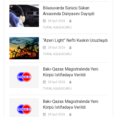
Biləsuvarda Sürücü Sükan
Arxasında Dünyasını Dəyişdi
28 İyul 2026
TURAL KƏLBƏCƏRLİ
“Azeri Light” Nefti Kəskin Ucuzlaşdı
28 İyul 2026
TURAL KƏLBƏCƏRLİ
Bakı-Qazax Magistralında Yeni
Körpü Istifadəyə Verildi
28 İyul 2026
TURAL KƏLBƏCƏRLİ
Bakı-Qazax Magistralında Yeni
Körpü Istifadəyə Verildi
28 İyul 2026