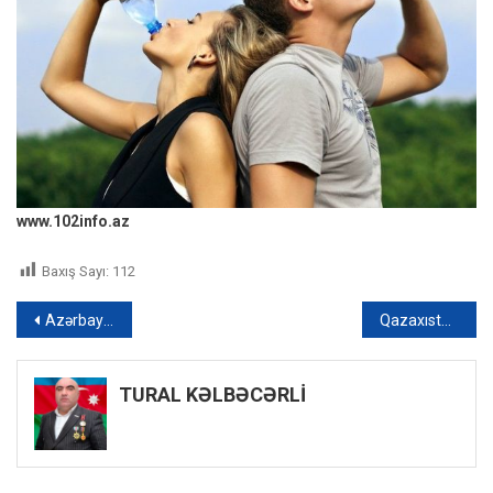
www.102info.az
Baxış Sayı:
112
Yazı
Azərbaycanlı müğənniyə hökm oxundu
Qazaxıstanlı yazıçı türklər və tenqriçilik barədə – VİDEO
naviqasiyası
TURAL KƏLBƏCƏRLİ