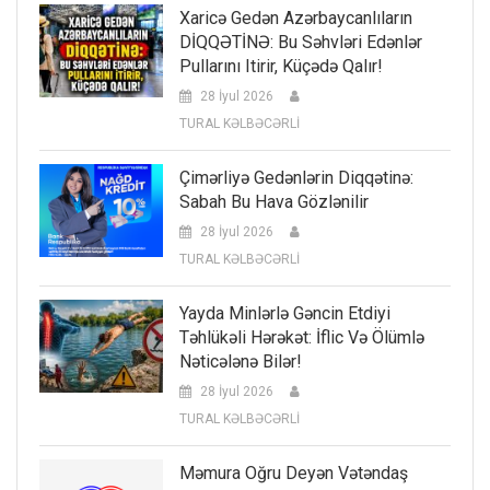
Xaricə Gedən Azərbaycanlıların
DİQQƏTİNƏ: Bu Səhvləri Edənlər
Pullarını Itirir, Küçədə Qalır!
28 İyul 2026
TURAL KƏLBƏCƏRLİ
Çimərliyə Gedənlərin Diqqətinə:
Sabah Bu Hava Gözlənilir
28 İyul 2026
TURAL KƏLBƏCƏRLİ
Yayda Minlərlə Gəncin Etdiyi
Təhlükəli Hərəkət: İflic Və Ölümlə
Nəticələnə Bilər!
28 İyul 2026
TURAL KƏLBƏCƏRLİ
Məmura Oğru Deyən Vətəndaş