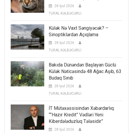
28 İyul 2026
TURAL KƏLBƏCƏRLİ
Külək Nə Vaxt Səngiyəcək? –
Sinoptiklərdən Açıqlama
28 İyul 2026
TURAL KƏLBƏCƏRLİ
Bakıda Dünəndən Başlayan Güclü
Külək Nəticəsində 48 Ağac Aşıb, 63
Budaq Sınıb
28 İyul 2026
TURAL KƏLBƏCƏRLİ
İT Mütəxəssisindən Xəbərdarlıq:
“”Hazır Kredit” Vədləri Yeni
Kiberdələduzluq Tələsidir”
28 İyul 2026