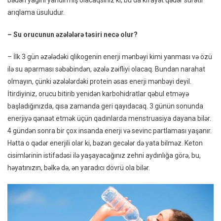
arıqlama üsuludur.
– Su orucunun əzələlərə təsiri necə olur?
– İlk 3 gün əzələdəki qlikogenin enerji mənbəyi kimi yanması və özü
ilə su aparması səbəbindən, əzələ zəifliyi olacaq. Bundan narahat
olmayın, çünki əzələlərdəki protein əsas enerji mənbəyi deyil.
İtirdiyiniz, orucu bitirib yenidən karbohidratlar qəbul etməyə
başladığınızda, qısa zamanda geri qayıdacaq. 3 günün sonunda
enerjiyə qənaət etmək üçün qadınlarda menstruasiya dayana bilər.
4 gündən sonra bir çox insanda enerji və sevinc partlaması yaşanır.
Hətta o qədər enerjili olar ki, bəzən gecələr də yata bilməz. Keton
cisimlərinin istifadəsi ilə yaşayacağınız zehni aydınlığa görə, bu,
həyatınızın, bəlkə də, ən yaradıcı dövrü ola bilər.