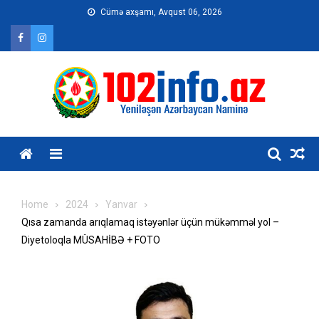
Skip
Cümə axşamı, Avqust 06, 2026
to
content
Home
2024
Yanvar
Qısa zamanda arıqlamaq istəyənlər üçün mükəmməl yol –
Diyetoloqla MÜSAHİBƏ + FOTO