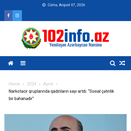
Skip
Cümə, Avqust 07, 2026
to
content
Home
2024
Aprel
Narkotacir qruplarında qadınların sayı artıb: “Sosial çətinlik
bir bəhanədir”