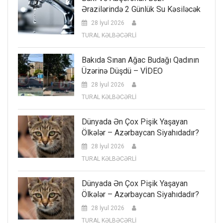
Ərazilərində 2 Günlük Su Kəsiləcək
28 İyul 2026
TURAL KƏLBƏCƏRLİ
Bakıda Sınan Ağac Budağı Qadının
Üzərinə Düşdü – VİDEO
28 İyul 2026
TURAL KƏLBƏCƏRLİ
Dünyada Ən Çox Pişik Yaşayan
Ölkələr – Azərbaycan Siyahıdadır?
28 İyul 2026
TURAL KƏLBƏCƏRLİ
Dünyada Ən Çox Pişik Yaşayan
Ölkələr – Azərbaycan Siyahıdadır?
28 İyul 2026
TURAL KƏLBƏCƏRLİ