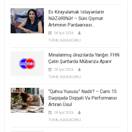
Ev Kirayələmək Istəyənlərin
NƏZƏRİNƏ! – Süni Qiymət
Artımının Pərdəarxası…
28 İyul 2026
TURAL KƏLBƏCƏRLİ
Minalanmış Ərazilərdə Yanğın: FHN
Çətin Şərtlərdə Mübarizə Aparır
28 İyul 2026
TURAL KƏLBƏCƏRLİ
“Qəhvə Yuxusu” Nədir? – Cəmi 15
Dəqiqədə Diqqəti Və Performansı
Artıran Üsul
28 İyul 2026
TURAL KƏLBƏCƏRLİ