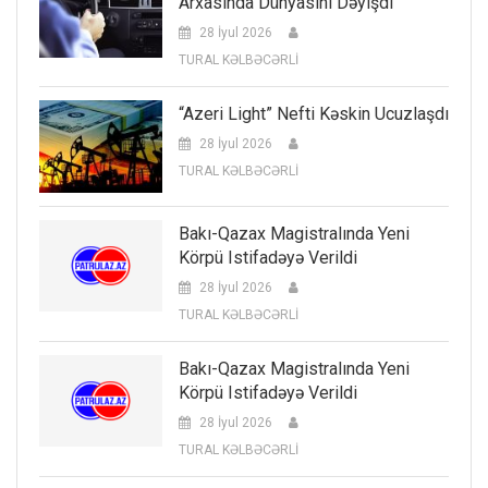
Arxasında Dünyasını Dəyişdi
28 İyul 2026
TURAL KƏLBƏCƏRLİ
“Azeri Light” Nefti Kəskin Ucuzlaşdı
28 İyul 2026
TURAL KƏLBƏCƏRLİ
Bakı-Qazax Magistralında Yeni
Körpü Istifadəyə Verildi
28 İyul 2026
TURAL KƏLBƏCƏRLİ
Bakı-Qazax Magistralında Yeni
Körpü Istifadəyə Verildi
28 İyul 2026
TURAL KƏLBƏCƏRLİ