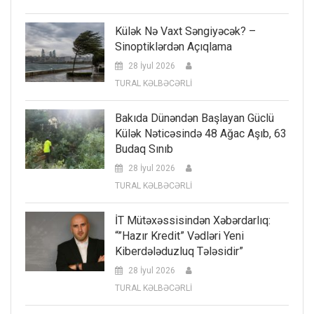
Külək Nə Vaxt Səngiyəcək? –
Sinoptiklərdən Açıqlama
28 İyul 2026
TURAL KƏLBƏCƏRLİ
Bakıda Dünəndən Başlayan Güclü
Külək Nəticəsində 48 Ağac Aşıb, 63
Budaq Sınıb
28 İyul 2026
TURAL KƏLBƏCƏRLİ
İT Mütəxəssisindən Xəbərdarlıq:
“”Hazır Kredit” Vədləri Yeni
Kiberdələduzluq Tələsidir”
28 İyul 2026
TURAL KƏLBƏCƏRLİ