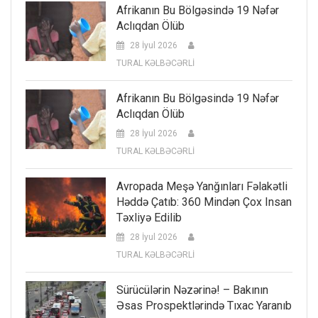
Afrikanın Bu Bölgəsində 19 Nəfər
Aclıqdan Ölüb
28 İyul 2026
TURAL KƏLBƏCƏRLİ
Afrikanın Bu Bölgəsində 19 Nəfər
Aclıqdan Ölüb
28 İyul 2026
TURAL KƏLBƏCƏRLİ
Avropada Meşə Yanğınları Fəlakətli
Həddə Çatıb: 360 Mindən Çox Insan
Təxliyə Edilib
28 İyul 2026
TURAL KƏLBƏCƏRLİ
Sürücülərin Nəzərinə! – Bakının
Əsas Prospektlərində Tıxac Yaranıb