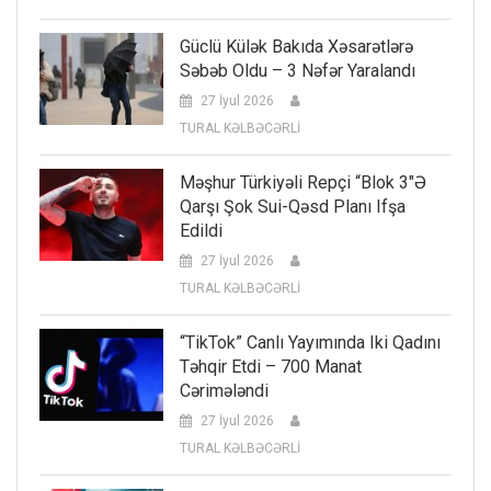
Güclü Külək Bakıda Xəsarətlərə
Səbəb Oldu – 3 Nəfər Yaralandı
27 İyul 2026
TURAL KƏLBƏCƏRLİ
Məşhur Türkiyəli Repçi “Blok 3″ə
Qarşı Şok Sui-Qəsd Planı Ifşa
Edildi
27 İyul 2026
TURAL KƏLBƏCƏRLİ
“TikTok” Canlı Yayımında Iki Qadını
Təhqir Etdi – 700 Manat
Cərimələndi
27 İyul 2026
TURAL KƏLBƏCƏRLİ