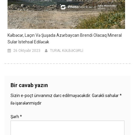
Kəlbəcər, Laçın Və Şuşada Azərbaycan Brendi Olacaq Mineral
Sular Istehsal Ediləcək
26 Oktyabr 2023
TURAL KƏLBƏCƏRLİ
Bir cavab yazın
Sizin e-poçt ünvanınız dərc edilməyəcəkdir.
Gərəkli sahələr
*
ilə işarələnmişdir
Şərh
*