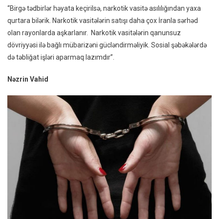
“Birgə tədbirlər həyata keçirilsə, narkotik vasitə asılılığından yaxa
qurtara bilərik. Narkotik vasitələrin satışı daha çox İranla sərhəd
olan rayonlarda aşkarlanır. Narkotik vasitələrin qanunsuz
dövriyyəsi ilə bağlı mübarizəni gücləndirməliyik. Sosial şəbəkələrdə
də təbliğat işləri aparmaq lazımdır”.
Nəzrin Vahid