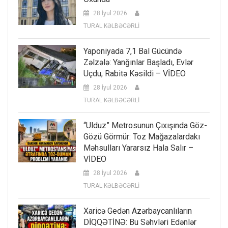
28 İyul 2026
TURAL KƏLBƏCƏRLİ
Yaponiyada 7,1 Bal Gücündə
Zəlzələ: Yanğınlar Başladı, Evlər
Uçdu, Rabitə Kəsildi – VİDEO
28 İyul 2026
TURAL KƏLBƏCƏRLİ
“Ulduz” Metrosunun Çıxışında Göz-
Gözü Görmür: Toz Mağazalardakı
Məhsulları Yararsız Hala Salır –
VİDEO
28 İyul 2026
TURAL KƏLBƏCƏRLİ
Xaricə Gedən Azərbaycanlıların
DİQQƏTİNƏ: Bu Səhvləri Edənlər