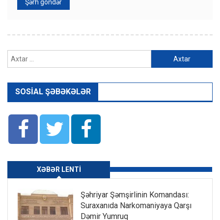
Axtarış:
SOSIAL ŞƏBƏKƏLƏR
XƏBƏR LENTI
Şəhriyar Şəmşirlinin Komandası:
Suraxanıda Narkomaniyaya Qarşı
Dəmir Yumruq