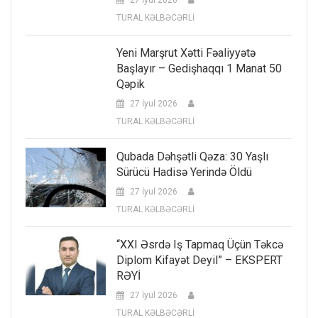
TURAL KƏLBƏCƏRLİ
Yeni Marşrut Xətti Fəaliyyətə
Başlayır – Gedişhaqqı 1 Manat 50
Qəpik
27 İyul 2026
TURAL KƏLBƏCƏRLİ
Qubada Dəhşətli Qəza: 30 Yaşlı
Sürücü Hadisə Yerində Öldü
27 İyul 2026
TURAL KƏLBƏCƏRLİ
“XXI Əsrdə Iş Tapmaq Üçün Təkcə
Diplom Kifayət Deyil” – EKSPERT
RƏYİ
27 İyul 2026
TURAL KƏLBƏCƏRLİ