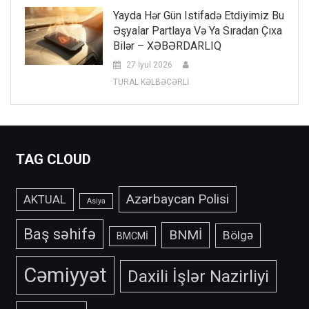
Yayda Hər Gün Istifadə Etdiyimiz Bu
Əşyalar Partlaya Və Ya Sıradan Çıxa
Bilər – XƏBƏRDARLIQ
27 İyul 2026
TURAL KƏLBƏCƏRLİ
TAG CLOUD
Azərbaycan Polisi
AKTUAL
Asiya
Baş səhifə
BNMİ
Bölgə
BMCMİ
Cəmiyyət
Daxili İşlər Nazirliyi