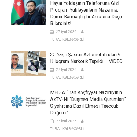
Həyat Yoldaşının Telefonuna Gizli
Proqram Yükləyənlərin Nəzərinə:
Dəmir Barmaqlıqlar Arxasına Düşə
Bilərsiniz!
27 İyul 2026
TURAL KƏLBƏCƏRLİ
35 Yaşlı Şəxsin Avtomobilindən 9
Kiloqram Narkotik Tapıldı – VİDEO
27 İyul 2026
TURAL KƏLBƏCƏRLİ
MEDİA: “İran Kəşfiyyat Nazirliyinin
AzTV-Ni “düşmən Media Qurumları”
Siyahısına Daxil Etməsi Təəccüb
Doğurur”
27 İyul 2026
TURAL KƏLBƏCƏRLİ