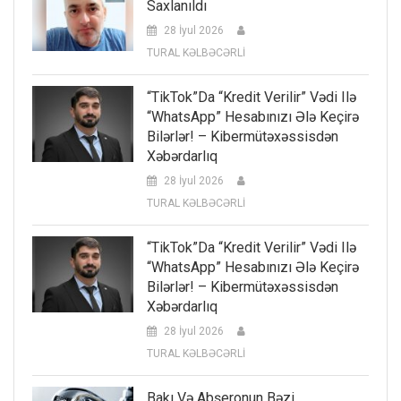
Saxlanıldı
28 İyul 2026
TURAL KƏLBƏCƏRLİ
“TikTok”da “kredit Verilir” Vədi Ilə
“WhatsApp” Hesabınızı Ələ Keçirə
Bilərlər! – Kibermütəxəssisdən
Xəbərdarlıq
28 İyul 2026
TURAL KƏLBƏCƏRLİ
“TikTok”da “kredit Verilir” Vədi Ilə
“WhatsApp” Hesabınızı Ələ Keçirə
Bilərlər! – Kibermütəxəssisdən
Xəbərdarlıq
28 İyul 2026
TURAL KƏLBƏCƏRLİ
Bakı Və Abşeronun Bəzi