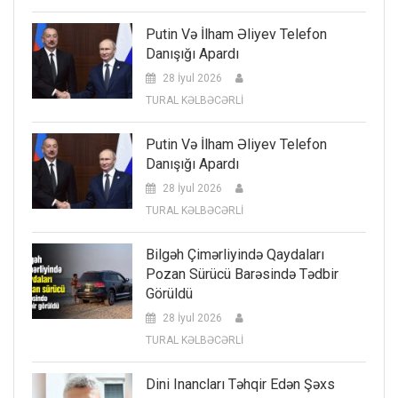
Putin Və İlham Əliyev Telefon
Danışığı Apardı
28 İyul 2026
TURAL KƏLBƏCƏRLİ
Putin Və İlham Əliyev Telefon
Danışığı Apardı
28 İyul 2026
TURAL KƏLBƏCƏRLİ
Bilgəh Çimərliyində Qaydaları
Pozan Sürücü Barəsində Tədbir
Görüldü
28 İyul 2026
TURAL KƏLBƏCƏRLİ
Dini Inancları Təhqir Edən Şəxs