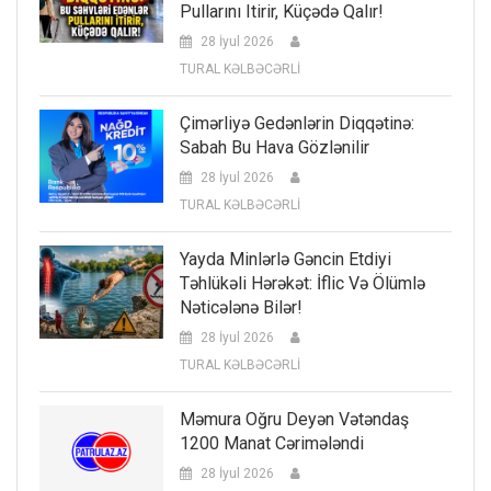
Pullarını Itirir, Küçədə Qalır!
28 İyul 2026
TURAL KƏLBƏCƏRLİ
Çimərliyə Gedənlərin Diqqətinə:
Sabah Bu Hava Gözlənilir
28 İyul 2026
TURAL KƏLBƏCƏRLİ
Yayda Minlərlə Gəncin Etdiyi
Təhlükəli Hərəkət: İflic Və Ölümlə
Nəticələnə Bilər!
28 İyul 2026
TURAL KƏLBƏCƏRLİ
Məmura Oğru Deyən Vətəndaş
1200 Manat Cərimələndi
28 İyul 2026