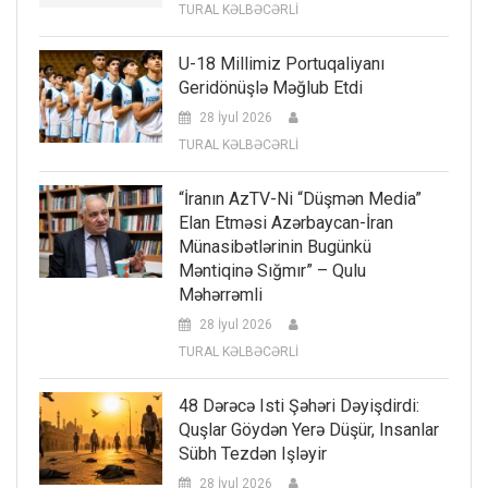
TURAL KƏLBƏCƏRLİ
U-18 Millimiz Portuqaliyanı
Geridönüşlə Məğlub Etdi
28 İyul 2026
TURAL KƏLBƏCƏRLİ
“İranın AzTV-Ni “düşmən Media”
Elan Etməsi Azərbaycan-İran
Münasibətlərinin Bugünkü
Məntiqinə Sığmır” – Qulu
Məhərrəmli
28 İyul 2026
TURAL KƏLBƏCƏRLİ
48 Dərəcə Isti Şəhəri Dəyişdirdi:
Quşlar Göydən Yerə Düşür, Insanlar
Sübh Tezdən Işləyir
28 İyul 2026