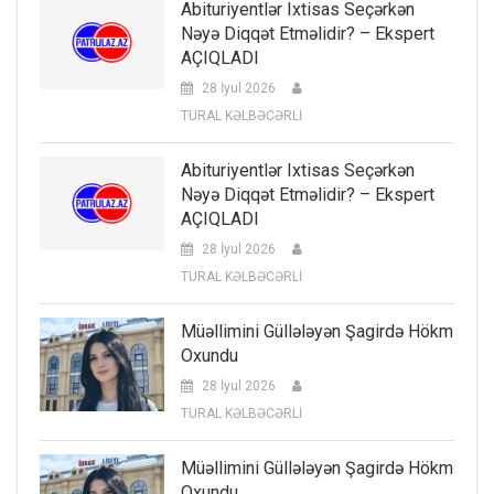
Abituriyentlər Ixtisas Seçərkən
Nəyə Diqqət Etməlidir? – Ekspert
AÇIQLADI
28 İyul 2026
TURAL KƏLBƏCƏRLİ
Abituriyentlər Ixtisas Seçərkən
Nəyə Diqqət Etməlidir? – Ekspert
AÇIQLADI
28 İyul 2026
TURAL KƏLBƏCƏRLİ
Müəllimini Güllələyən Şagirdə Hökm
Oxundu
28 İyul 2026
TURAL KƏLBƏCƏRLİ
Müəllimini Güllələyən Şagirdə Hökm
Oxundu