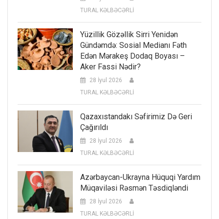
TURAL KƏLBƏCƏRLİ
Yüzillik Gözəllik Sirri Yenidən
Gündəmdə: Sosial Medianı Fəth
Edən Mərakeş Dodaq Boyası –
Aker Fassi Nədir?
28 İyul 2026
TURAL KƏLBƏCƏRLİ
Qazaxıstandakı Səfirimiz Də Geri
Çağırıldı
28 İyul 2026
TURAL KƏLBƏCƏRLİ
Azərbaycan-Ukrayna Hüquqi Yardım
Müqaviləsi Rəsmən Təsdiqləndi
28 İyul 2026
TURAL KƏLBƏCƏRLİ