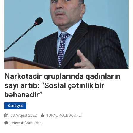
Narkotacir qruplarında qadınların
sayı artıb: “Sosial çətinlik bir
bəhanədir”
Cəmiyyət
08 Avqust 2022
TURAL KƏLBƏCƏRLİ
On
Leave A Comment
Narkotacir