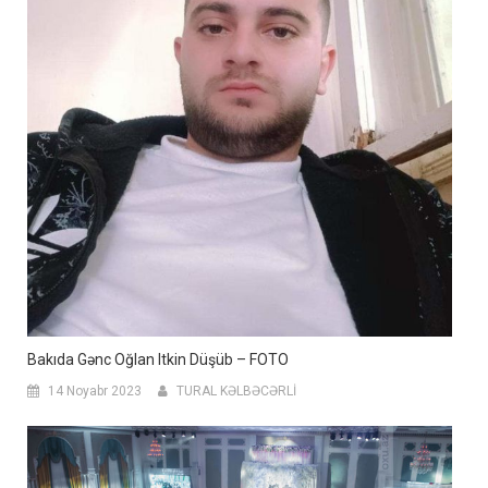
Bakıda Gənc Oğlan Itkin Düşüb – FOTO
14 Noyabr 2023
TURAL KƏLBƏCƏRLİ