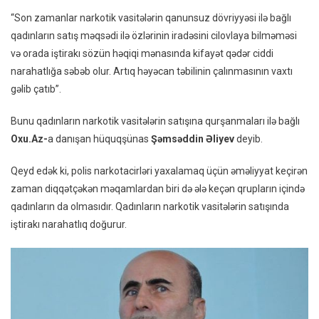
Qruplarında
“Son zamanlar narkotik vasitələrin qanunsuz dövriyyəsi ilə bağlı
Qadınların
qadınların satış məqsədi ilə özlərinin iradəsini cilovlaya bilməməsi
Sayı
və orada iştirakı sözün həqiqi mənasında kifayət qədər ciddi
Artıb:
narahatlığa səbəb olur. Artıq həyəcan təbilinin çalınmasının vaxtı
“Sosial
gəlib çatıb”.
Çətinlik
Bir
Bunu qadınların narkotik vasitələrin satışına qurşanmaları ilə bağlı
Bəhanədir”
Oxu.Az-
a danışan hüquqşünas
Şəmsəddin Əliyev
deyib.
Qeyd edək ki, polis narkotacirləri yaxalamaq üçün əməliyyat keçirən
zaman diqqətçəkən məqamlardan biri də ələ keçən qrupların içində
qadınların da olmasıdır. Qadınların narkotik vasitələrin satışında
iştirakı narahatlıq doğurur.