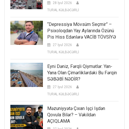
28 İyul 2026
TURAL KƏLBƏCƏRLİ
“Depressiya Mövsüm Seçmir” –
Psixoloqdan Yay Aylarında Özünü
Pis Hiss Edənlərə VACİB TÖVSİYƏ
27 İyul 2026
TURAL KƏLBƏCƏRLİ
Eyni Dəniz, Fərqli Qiymətlər: Yan-
Yana Olan Çimərliklərdəki Bu Fərqin
SƏBƏBİ NƏDİR?
27 İyul 2026
TURAL KƏLBƏCƏRLİ
Məzuniyyətə Çıxan Işçi Işdən
Qovula Bilər? – Vəkildən
AÇIQLAMA
27 İyul 2026