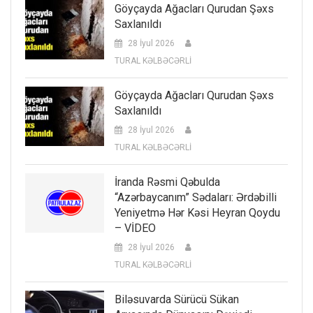
Göyçayda Ağacları Qurudan Şəxs
Saxlanıldı
28 İyul 2026
TURAL KƏLBƏCƏRLİ
Göyçayda Ağacları Qurudan Şəxs
Saxlanıldı
28 İyul 2026
TURAL KƏLBƏCƏRLİ
İranda Rəsmi Qəbulda
“Azərbaycanım” Sədaları: Ərdəbilli
Yeniyetmə Hər Kəsi Heyran Qoydu
– VİDEO
28 İyul 2026
TURAL KƏLBƏCƏRLİ
Biləsuvarda Sürücü Sükan