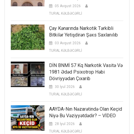
05 Avqust 2026
TURAL KƏLBƏCƏRLİ
Çay Kənarında Narkotik Tərkibli
Bitkilər Yetişdirən Şəxs Saxlanılıb
03 Avqust 2026
TURAL KƏLBƏCƏRLİ
DİN BNMİ 57 Kq Narkotik Vasitə Və
1981 Ədəd Psixotrop Həbi
Dövriyyədən Çıxarıb
30 İyul 2026
TURAL KƏLBƏCƏRLİ
AAYDA-Nın Nəzarətində Olan Keçid
Niyə Bu Vəziyyətdədir? – VİDEO
28 İyul 2026
TURAL KƏLBƏCƏRLİ