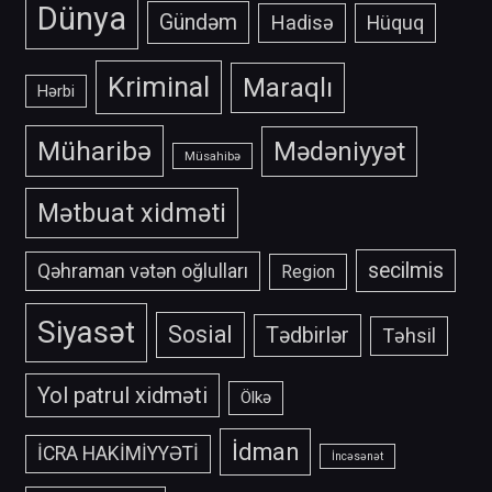
Dünya
Gündəm
Hadisə
Hüquq
Kriminal
Maraqlı
Hərbi
Müharibə
Mədəniyyət
Müsahibə
Mətbuat xidməti
secilmis
Qəhraman vətən oğlulları
Region
Siyasət
Sosial
Tədbirlər
Təhsil
Yol patrul xidməti
Ölkə
İdman
İCRA HAKİMİYYƏTİ
İncəsənət