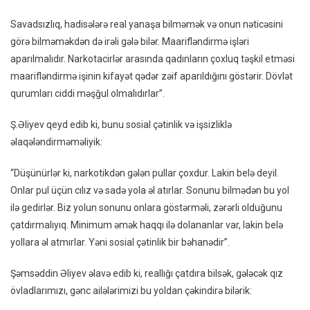
Savadsızlıq, hadisələrə real yanaşa bilməmək və onun nəticəsini
görə bilməməkdən də irəli gələ bilər. Maarifləndirmə işləri
aparılmalıdır. Narkotacirlər arasında qadınların çoxluq təşkil etməsi
maarifləndirmə işinin kifayət qədər zəif aparıldığını göstərir. Dövlət
qurumları ciddi məşğul olmalıdırlar”.
Ş.Əliyev qeyd edib ki, bunu sosial çətinlik və işsizliklə
əlaqələndirməməliyik:
“Düşünürlər ki, narkotikdən gələn pullar çoxdur. Lakin belə deyil.
Onlar pul üçün cılız və sadə yola əl atırlar. Sonunu bilmədən bu yol
ilə gedirlər. Biz yolun sonunu onlara göstərməli, zərərli olduğunu
çatdırmalıyıq. Minimum əmək haqqı ilə dolananlar var, lakin belə
yollara əl atmırlar. Yəni sosial çətinlik bir bəhanədir”.
Şəmsəddin Əliyev əlavə edib ki, reallığı çatdıra bilsək, gələcək qız
övladlarımızı, gənc ailələrimizi bu yoldan çəkindirə bilərik: