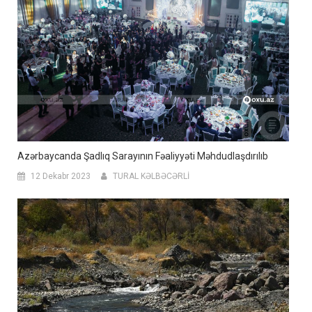
Azərbaycanda Şadlıq Sarayının Fəaliyyəti Məhdudlaşdırılıb
12 Dekabr 2023
TURAL KƏLBƏCƏRLİ