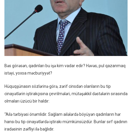
Bəs görəsən, qadınları bu işə kim vadar edir? Həvəs, pul qazanmaq
istəyi, yoxsa məcburiyyət?
Hüquqşünasın sözlərinə görə, zərif cinsdən olanların bu tip
cinayətlərin iştirakçısına çevrilmələri, mütəşəkkil dəstələrin sırasında
olmaları üzücü bir haldır:
“Ailə tərbiyəsi önəmlidir. Sağlam ailələrdə böyüyən qadınların hər
hansı bu tip cinayətlərdə iştirakı mümkünsüzdür. Bunlar sırf qadının
iradəsinin zəifliyi ilə bağlıdır.