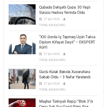
Qubada Dəhşətli Qəza: 30 Yaşlı
Sürücü Hadisə Yerində Öldü
27 İyul 2026
TURAL KƏLBƏCƏRLİ
“XXI Əsrdə Iş Tapmaq Üçün Təkcə
Diplom Kifayət Deyil” – EKSPERT
RƏYİ
27 İyul 2026
TURAL KƏLBƏCƏRLİ
Güclü Külək Bakıda Xəsarətlərə
Səbəb Oldu – 3 Nəfər Yaralandı
27 İyul 2026
TURAL KƏLBƏCƏRLİ
Məşhur Türkiyəli Repçi “Blok 3″ə
Qarşı Şok Sui-Qəsd Planı Ifşa