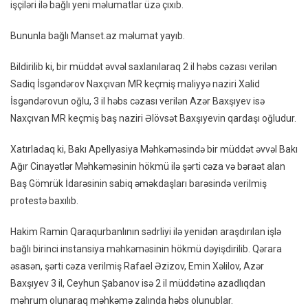
işçiləri ilə bağlı yeni məlumatlar üzə çıxıb.
Baş
Nazirin
Bununla bağlı Manset.az məlumat yayıb.
Qardaşı
Oğlu
Bildirilib ki, bir müddət əvvəl saxlanılaraq 2 il həbs cəzası verilən
Imiş
Sadiq İsgəndərov Naxçıvan MR keçmiş maliyyə naziri Xalid
İsgəndərovun oğlu, 3 il həbs cəzası verilən Azər Baxşıyev isə
Naxçıvan MR keçmiş baş naziri Əlövsət Baxşıyevin qardaşı oğludur.
Xatırladaq ki, Bakı Apellyasiya Məhkəməsində bir müddət əvvəl Bakı
Ağır Cinayətlər Məhkəməsinin hökmü ilə şərti cəza və bəraət alan
Baş Gömrük İdarəsinin sabiq əməkdaşları barəsində verilmiş
protestə baxılıb.
Hakim Ramin Qaraqurbanlının sədrliyi ilə yenidən araşdırılan işlə
bağlı birinci instansiya məhkəməsinin hökmü dəyişdirilib. Qərara
əsasən, şərti cəza verilmiş Rafael Əzizov, Emin Xəlilov, Azər
Baxşıyev 3 il, Ceyhun Şabanov isə 2 il müddətinə azadlıqdan
məhrum olunaraq məhkəmə zalında həbs olunublar.