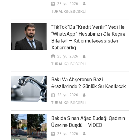
28 İyul 2026
TURAL KƏLBƏCƏRLİ
“TikTok”da “kredit Verilir” Vədi Ilə
“WhatsApp” Hesabınızı Ələ Keçirə
Bilərlər! – Kibermütəxəssisdən
Xəbərdarlıq
28 İyul 2026
TURAL KƏLBƏCƏRLİ
Bakı Və Abşeronun Bəzi
Ərazilərində 2 Günlük Su Kəsiləcək
28 İyul 2026
TURAL KƏLBƏCƏRLİ
Bakıda Sınan Ağac Budağı Qadının
Üzərinə Düşdü – VİDEO
28 İyul 2026