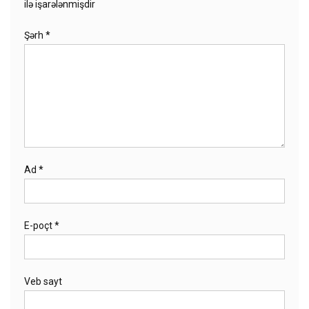
ilə işarələnmişdir
Şərh
*
Ad
*
E-poçt
*
Veb sayt