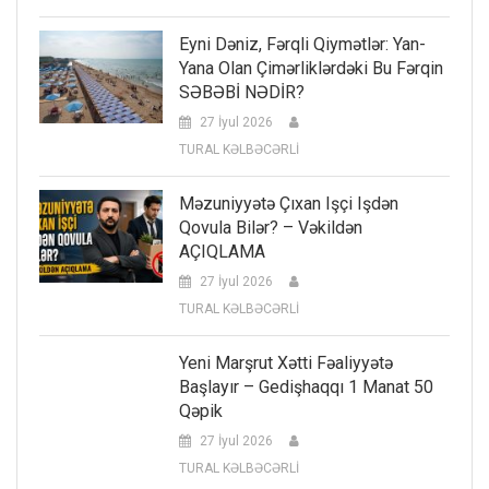
Eyni Dəniz, Fərqli Qiymətlər: Yan-
Yana Olan Çimərliklərdəki Bu Fərqin
SƏBƏBİ NƏDİR?
27 İyul 2026
TURAL KƏLBƏCƏRLİ
Məzuniyyətə Çıxan Işçi Işdən
Qovula Bilər? – Vəkildən
AÇIQLAMA
27 İyul 2026
TURAL KƏLBƏCƏRLİ
Yeni Marşrut Xətti Fəaliyyətə
Başlayır – Gedişhaqqı 1 Manat 50
Qəpik
27 İyul 2026
TURAL KƏLBƏCƏRLİ