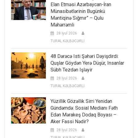
Elan Etməsi Azərbaycan-İran
Münasibətlərinin Bugünkü
Məntiqinə Sığmır” – Qulu
Məhərrəmli
28 İyul 2026
TURAL KƏLBƏCƏRLİ
48 Dərəcə Isti Şəhəri Dəyişdirdi:
Quşlar Göydən Yerə Düşür, Insanlar
Sübh Tezdən Işləyir
28 İyul 2026
TURAL KƏLBƏCƏRLİ
Yüzillik Gözəllik Sirri Yenidən
Gündəmdə: Sosial Medianı Fəth
Edən Mərakeş Dodaq Boyası –
Aker Fassi Nədir?
28 İyul 2026
TURAL KƏLBƏCƏRLİ