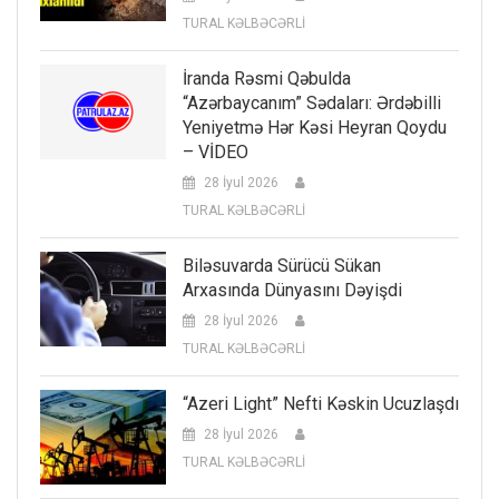
TURAL KƏLBƏCƏRLİ
İranda Rəsmi Qəbulda
“Azərbaycanım” Sədaları: Ərdəbilli
Yeniyetmə Hər Kəsi Heyran Qoydu
– VİDEO
28 İyul 2026
TURAL KƏLBƏCƏRLİ
Biləsuvarda Sürücü Sükan
Arxasında Dünyasını Dəyişdi
28 İyul 2026
TURAL KƏLBƏCƏRLİ
“Azeri Light” Nefti Kəskin Ucuzlaşdı
28 İyul 2026
TURAL KƏLBƏCƏRLİ