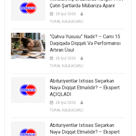
Çətin Şərtlərdə Mübarizə Aparır
28 İyul 2026
TURAL KƏLBƏCƏRLİ
“Qəhvə Yuxusu” Nədir? – Cəmi 15
Dəqiqədə Diqqəti Və Performansı
Artıran Üsul
28 İyul 2026
TURAL KƏLBƏCƏRLİ
Abituriyentlər Ixtisas Seçərkən
Nəyə Diqqət Etməlidir? – Ekspert
AÇIQLADI
28 İyul 2026
TURAL KƏLBƏCƏRLİ
Abituriyentlər Ixtisas Seçərkən
Nəyə Diqqət Etməlidir? – Ekspert