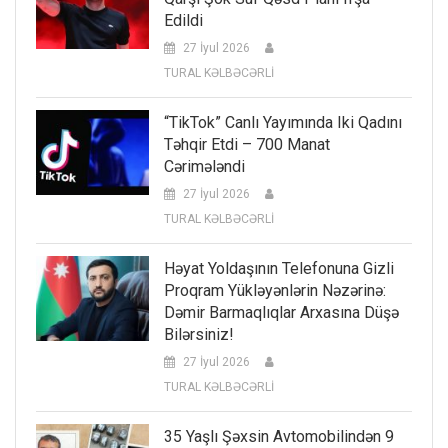
Edildi
27 İyul 2026
TURAL KƏLBƏCƏRLİ
“TikTok” Canlı Yayımında Iki Qadını
Təhqir Etdi – 700 Manat
Cərimələndi
27 İyul 2026
TURAL KƏLBƏCƏRLİ
Həyat Yoldaşının Telefonuna Gizli
Proqram Yükləyənlərin Nəzərinə:
Dəmir Barmaqlıqlar Arxasına Düşə
Bilərsiniz!
27 İyul 2026
TURAL KƏLBƏCƏRLİ
35 Yaşlı Şəxsin Avtomobilindən 9