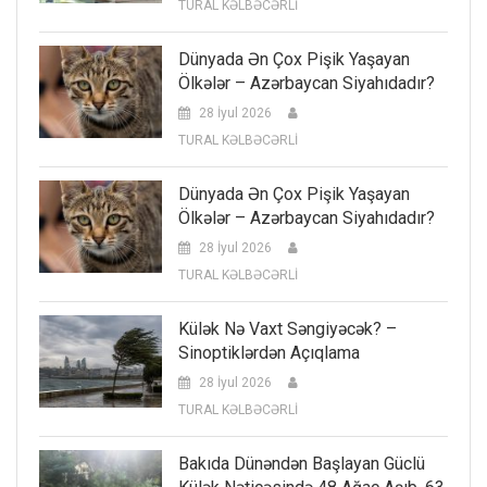
TURAL KƏLBƏCƏRLİ
Dünyada Ən Çox Pişik Yaşayan
Ölkələr – Azərbaycan Siyahıdadır?
28 İyul 2026
TURAL KƏLBƏCƏRLİ
Dünyada Ən Çox Pişik Yaşayan
Ölkələr – Azərbaycan Siyahıdadır?
28 İyul 2026
TURAL KƏLBƏCƏRLİ
Külək Nə Vaxt Səngiyəcək? –
Sinoptiklərdən Açıqlama
28 İyul 2026
TURAL KƏLBƏCƏRLİ
Bakıda Dünəndən Başlayan Güclü