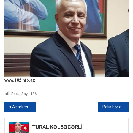
www.102info.az
Baxış Sayı:
186
Yazı
Azarkeşlərin çempionluq sevinci faciə ilə bitdi – VİDEO
Polis hər cinayətdə qapını döyəndə: “CM-nin üç maddəsi ilə tutulanlar islah olunmurlar” – FOTO
naviqasiyası
TURAL KƏLBƏCƏRLİ