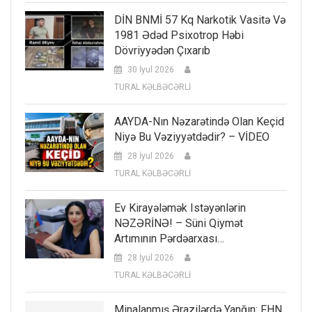
DİN BNMİ 57 Kq Narkotik Vasitə Və
1981 Ədəd Psixotrop Həbi
Dövriyyədən Çıxarıb
30 İyul 2026
TURAL KƏLBƏCƏRLİ
AAYDA-Nın Nəzarətində Olan Keçid
Niyə Bu Vəziyyətdədir? – VİDEO
28 İyul 2026
TURAL KƏLBƏCƏRLİ
Ev Kirayələmək Istəyənlərin
NƏZƏRİNƏ! – Süni Qiymət
Artımının Pərdəarxası…
28 İyul 2026
TURAL KƏLBƏCƏRLİ
Minalanmış Ərazilərdə Yanğın: FHN