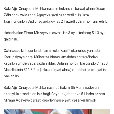
Bakı Ağır Cinayətlər Məhkəməsinin hökmü ilə bəraət almış Orxan
Zöhrabov və Mirağa Ağayevə şərti cəza verilib. İş üzrə
təqsirləndirilən Sadiq İsgəndərov isə 2 il azadlıqdan məhrum edilib.
Həbsdə olan Elmar Mirzəyevin cəzası isə 3 ay artırılaraq 5 il 3 aya
qaldırılıb.
Xatırladaq ki, təqsirləndirilən şəxslər Baş Prokurorluq yanında
Korrupsiyaya qarşı Mübarizə İdarəsi əməkdaşları tərəfindən
keçirilən əməliyyatla saxlanılıblar. Onların hər biri barəsində Cinayət
Məcəlləsinin 311.3.2-ci (təkrar rüşvət alma) maddəsi ilə cinayət işi
başlanılıb.
Bakı Ağır Cinayətlər Məhkəməsində hakim Əli Məmmədovun
sədrliyi ilə araşdırılan işlə bağlı Ceyhun Şabanova 5 il həbs cəzası,
Mirağa Ağayevə bəraət, digərlərinə isə şərti cəza verilmişdi.