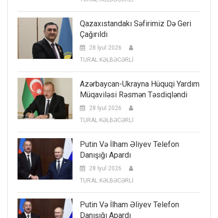
Qazaxıstandakı Səfirimiz Də Geri
Çağırıldı
28 İyul 2026
TURAL KƏLBƏCƏRLİ
Azərbaycan-Ukrayna Hüquqi Yardım
Müqaviləsi Rəsmən Təsdiqləndi
28 İyul 2026
TURAL KƏLBƏCƏRLİ
Putin Və İlham Əliyev Telefon
Danışığı Apardı
28 İyul 2026
TURAL KƏLBƏCƏRLİ
Putin Və İlham Əliyev Telefon
Danışığı Apardı