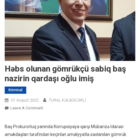
Həbs olunan gömrükçü sabiq baş
nazirin qardaşı oğlu imiş
Kriminal
01 Avqust 2022
TURAL KƏLBƏCƏRLİ
On
Leave A Comment
Həbs
Olunan
Baş Prokurorluq yanında Korrupsiyaya qarşı Mübarizə İdarəsi
Gömrükçü
əməkdaşları tərəfindən keçirilən əməliyyatla saxlanılan gömrük
Sabiq