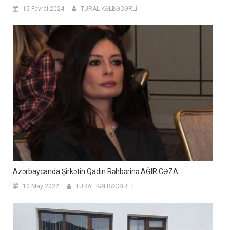
15 Fevral 2024
TURAL KƏLBƏCƏRLİ
Azərbaycanda Şirkətin Qadın Rəhbərinə AĞIR CƏZA
10 May 2022
TURAL KƏLBƏCƏRLİ