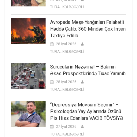
TURAL KƏLBƏCƏRLİ
Avropada Meşə Yanğınları Fəlakətli
Həddə Çatıb: 360 Mindən Çox Insan
Təxliyə Edilib
28 İyul 2026
TURAL KƏLBƏCƏRLİ
Sürücülərin Nəzərinə! – Bakının
Əsas Prospektlərində Tıxac Yaranıb
28 İyul 2026
TURAL KƏLBƏCƏRLİ
“Depressiya Mövsüm Seçmir” –
Psixoloqdan Yay Aylarında Özünü
Pis Hiss Edənlərə VACİB TÖVSİYƏ
27 İyul 2026
TURAL KƏLBƏCƏRLİ