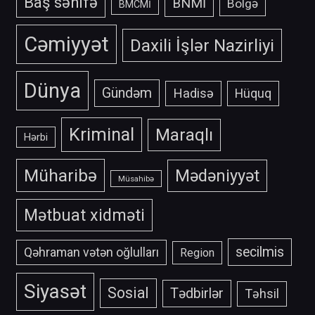
Baş səhifə
BNMİ
Bölgə
BMCMİ
Cəmiyyət
Daxili İşlər Nazirliyi
Dünya
Gündəm
Hadisə
Hüquq
Kriminal
Maraqlı
Hərbi
Müharibə
Mədəniyyət
Müsahibə
Mətbuat xidməti
secilmis
Qəhraman vətən oğlulları
Region
Siyasət
Sosial
Tədbirlər
Təhsil