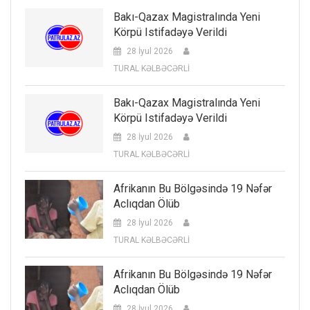
Bakı-Qazax Magistralında Yeni
Körpü Istifadəyə Verildi
28 İyul 2026
TURAL KƏLBƏCƏRLİ
Bakı-Qazax Magistralında Yeni
Körpü Istifadəyə Verildi
28 İyul 2026
TURAL KƏLBƏCƏRLİ
Afrikanın Bu Bölgəsində 19 Nəfər
Aclıqdan Ölüb
28 İyul 2026
TURAL KƏLBƏCƏRLİ
Afrikanın Bu Bölgəsində 19 Nəfər
Aclıqdan Ölüb
28 İyul 2026