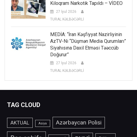
Kiloqram Narkotik Tapıldı – VİDEO
27 İyul 2026
TURAL KƏLBƏCƏRLİ
MEDİA: “İran Kəşfiyyat Nazirliyinin
AzTV-Ni “düşmən Media Qurumları”
Siyahısına Daxil Etməsi Təəccüb
Doğurur”
27 İyul 2026
TURAL KƏLBƏCƏRLİ
TAG CLOUD
Azərbaycan Polisi
AKTUAL
Asiya