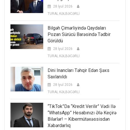
28 İyul 2026
TURAL KƏLBƏCƏRLİ
Bilgəh Çimərliyində Qaydaları
Pozan Sürücü Barəsində Tədbir
Görüldü
28 İyul 2026
TURAL KƏLBƏCƏRLİ
Dini Inancları Təhqir Edən Şəxs
Saxlanıldı
28 İyul 2026
TURAL KƏLBƏCƏRLİ
“TikTok”da “kredit Verilir” Vədi Ilə
“WhatsApp” Hesabınızı Ələ Keçirə
Bilərlər! – Kibermütəxəssisdən
Xəbərdarlıq