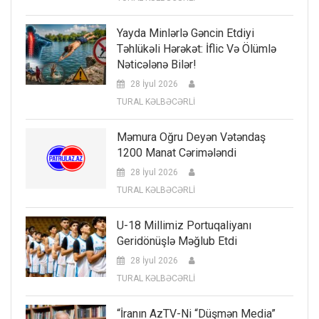
Yayda Minlərlə Gəncin Etdiyi
Təhlükəli Hərəkət: İflic Və Ölümlə
Nəticələnə Bilər!
28 İyul 2026
TURAL KƏLBƏCƏRLİ
Məmura Oğru Deyən Vətəndaş
1200 Manat Cərimələndi
28 İyul 2026
TURAL KƏLBƏCƏRLİ
U-18 Millimiz Portuqaliyanı
Geridönüşlə Məğlub Etdi
28 İyul 2026
TURAL KƏLBƏCƏRLİ
“İranın AzTV-Ni “düşmən Media”