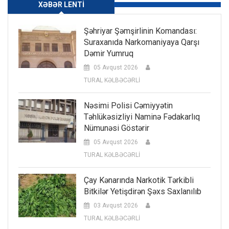
XƏBƏR LENTI
Şəhriyar Şəmşirlinin Komandası:
Suraxanıda Narkomaniyaya Qarşı
Dəmir Yumruq
05 Avqust 2026
TURAL KƏLBƏCƏRLİ
Nəsimi Polisi Cəmiyyətin
Təhlükəsizliyi Naminə Fədakarlıq
Nümunəsi Göstərir
05 Avqust 2026
TURAL KƏLBƏCƏRLİ
Çay Kənarında Narkotik Tərkibli
Bitkilər Yetişdirən Şəxs Saxlanılıb
03 Avqust 2026
TURAL KƏLBƏCƏRLİ