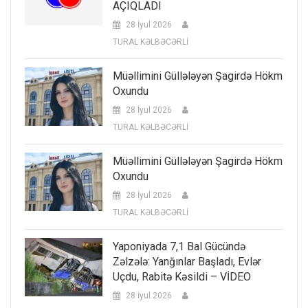
AÇIQLADI
28 İyul 2026
TURAL KƏLBƏCƏRLİ
Müəllimini Güllələyən Şagirdə Hökm
Oxundu
28 İyul 2026
TURAL KƏLBƏCƏRLİ
Müəllimini Güllələyən Şagirdə Hökm
Oxundu
28 İyul 2026
TURAL KƏLBƏCƏRLİ
Yaponiyada 7,1 Bal Gücündə
Zəlzələ: Yanğınlar Başladı, Evlər
Uçdu, Rabitə Kəsildi – VİDEO
28 İyul 2026