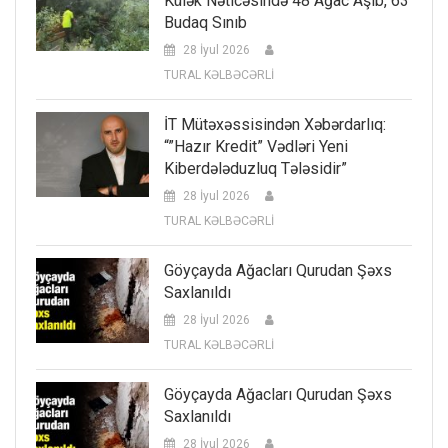
Külək Nəticəsində 48 Ağac Aşıb, 63
Budaq Sınıb
28 İyul 2026
TURAL KƏLBƏCƏRLİ
İT Mütəxəssisindən Xəbərdarlıq:
“”Hazır Kredit” Vədləri Yeni
Kiberdələduzluq Tələsidir”
28 İyul 2026
TURAL KƏLBƏCƏRLİ
Göyçayda Ağacları Qurudan Şəxs
Saxlanıldı
28 İyul 2026
TURAL KƏLBƏCƏRLİ
Göyçayda Ağacları Qurudan Şəxs
Saxlanıldı
28 İyul 2026