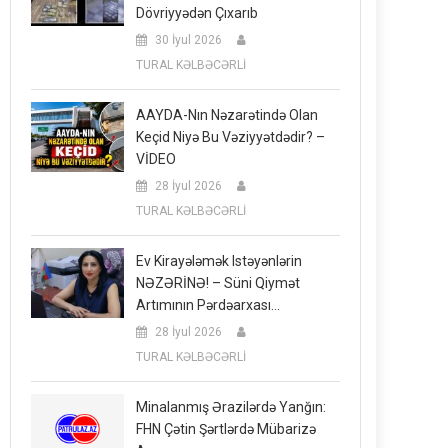
Dövriyyədən Çıxarıb
30 İyul 2026
TURAL KƏLBƏCƏRLİ
AAYDA-Nın Nəzarətində Olan
Keçid Niyə Bu Vəziyyətdədir? –
VİDEO
28 İyul 2026
TURAL KƏLBƏCƏRLİ
Ev Kirayələmək Istəyənlərin
NƏZƏRİNƏ! – Süni Qiymət
Artımının Pərdəarxası…
28 İyul 2026
TURAL KƏLBƏCƏRLİ
Minalanmış Ərazilərdə Yanğın:
FHN Çətin Şərtlərdə Mübarizə