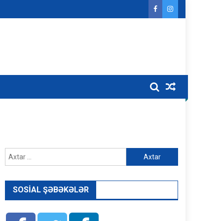
Axtarış:
SOSIAL ŞƏBƏKƏLƏR