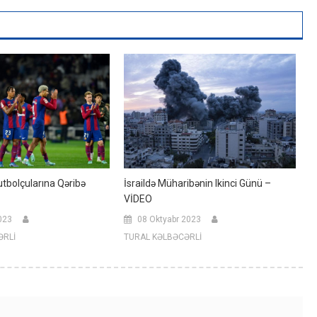
utbolçularına Qəribə
İsraildə Müharibənin Ikinci Günü –
VİDEO
023
08 Oktyabr 2023
ƏRLİ
TURAL KƏLBƏCƏRLİ