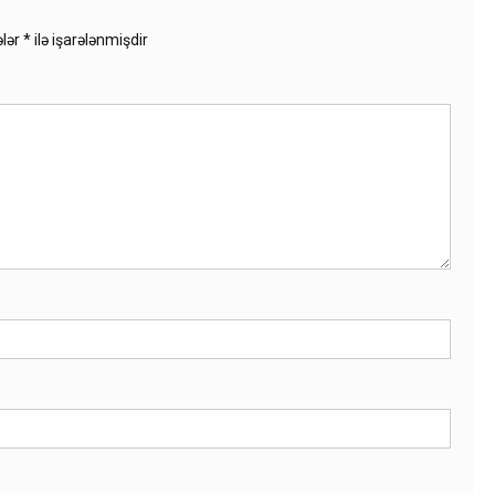
ələr
*
ilə işarələnmişdir