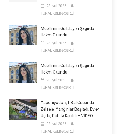
28 İyul 2026
TURAL KƏLBƏCƏRLİ
Müəllimini Güllələyən Şagirdə
Hökm Oxundu
28 İyul 2026
TURAL KƏLBƏCƏRLİ
Müəllimini Güllələyən Şagirdə
Hökm Oxundu
28 İyul 2026
TURAL KƏLBƏCƏRLİ
Yaponiyada 7,1 Bal Gücündə
Zəlzələ: Yanğınlar Başladı, Evlər
Uçdu, Rabitə Kəsildi – VİDEO
28 İyul 2026
TURAL KƏLBƏCƏRLİ