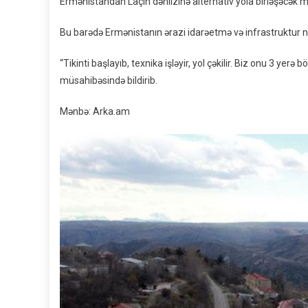
Ermənistandan Laçın dəhlizinə alternativ yola birləşəcək ma
Bu barədə Ermənistanın ərazi idarəetmə və infrastruktur na
“Tikinti başlayıb, texnika işləyir, yol çəkilir. Biz onu 3 yerə
müsahibəsində bildirib.
Mənbə: Arka.am