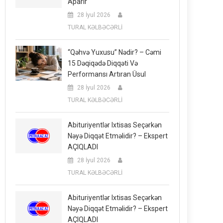
Aparır
28 İyul 2026
TURAL KƏLBƏCƏRLİ
“Qəhvə Yuxusu” Nədir? – Cəmi
15 Dəqiqədə Diqqəti Və
Performansı Artıran Üsul
28 İyul 2026
TURAL KƏLBƏCƏRLİ
Abituriyentlər Ixtisas Seçərkən
Nəyə Diqqət Etməlidir? – Ekspert
AÇIQLADI
28 İyul 2026
TURAL KƏLBƏCƏRLİ
Abituriyentlər Ixtisas Seçərkən
Nəyə Diqqət Etməlidir? – Ekspert
AÇIQLADI