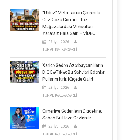
“Ulduz” Metrosunun Çıxışında
Göz-Gözü Görmür: Toz
Mağazalardakı Məhsulları
Yararsız Hala Salır – VİDEO
28 İyul 2026
TURAL KƏLBƏCƏRLİ
Xaricə Gedən Azərbaycanlıların
DİQQƏTİNƏ: Bu Səhvləri Edənlər
Pullarını Itirir, Küçədə Qalır!
28 İyul 2026
TURAL KƏLBƏCƏRLİ
Çimərliyə Gedənlərin Diqqətinə:
Sabah Bu Hava Gözlənilir
28 İyul 2026
TURAL KƏLBƏCƏRLİ