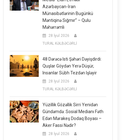
Azərbaycan-İran
Münasibətlərinin Bugünkü
Məntiqinə Sığmır” – Qulu
Məhərrəmli
28 İyul 2026
TURAL KƏLBƏCƏRLİ
48 Dərəcə Isti Şəhəri Dəyişdirdi:
Quşlar Göydən Yerə Düşür,
Insanlar Sübh Tezdən Işləyir
28 İyul 2026
TURAL KƏLBƏCƏRLİ
Yüzillik Gözəllik Sirri Yenidən
Gündəmdə: Sosial Medianı Fəth
Edən Mərakeş Dodaq Boyası –
Aker Fassi Nədir?
28 İyul 2026