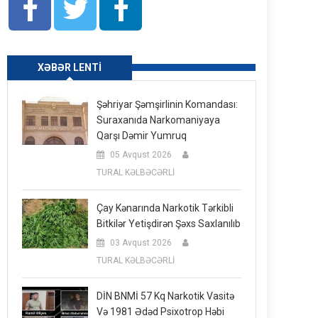
XƏBƏR LENTI
Şəhriyar Şəmşirlinin Komandası:
Suraxanıda Narkomaniyaya
Qarşı Dəmir Yumruq
05 Avqust 2026
TURAL KƏLBƏCƏRLİ
Çay Kənarında Narkotik Tərkibli
Bitkilər Yetişdirən Şəxs Saxlanılıb
03 Avqust 2026
TURAL KƏLBƏCƏRLİ
DİN BNMİ 57 Kq Narkotik Vasitə
Və 1981 Ədəd Psixotrop Həbi