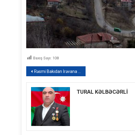
Baxış Sayı:
108
Yazı
Rəsmi Bakıdan İrəvana sərt reaksiya – Xəbərlərin 13:00 buraxılışı
naviqasiyası
TURAL KƏLBƏCƏRLİ