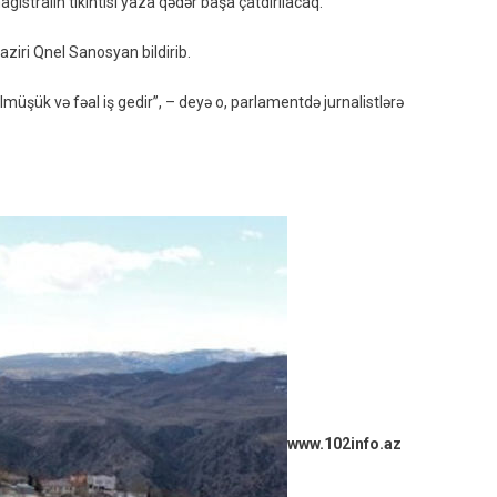
gistralın tikintisi yaza qədər başa çatdırılacaq.
Dəhlizinə
Alternativ
ziri Qnel Sanosyan bildirib.
Yola
Birləşəcək
 bölmüşük və fəal iş gedir”, – deyə o, parlamentdə jurnalistlərə
Magistral
Nə
Vaxt
Hazır
Olacaq?
www.102info.az