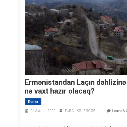
Ermənistandan Laçın dəhlizinə 
nə vaxt hazır olacaq?
Dünya
04 Avqust 2022
TURAL KƏLBƏCƏRLİ
Leave A