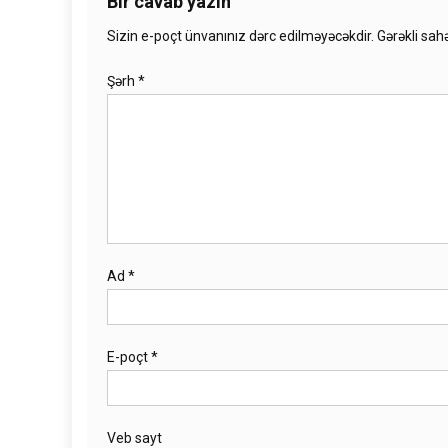
Bir cavab yazın
Sizin e-poçt ünvanınız dərc edilməyəcəkdir.
Gərəkli sah
Şərh
*
Ad
*
E-poçt
*
Veb sayt