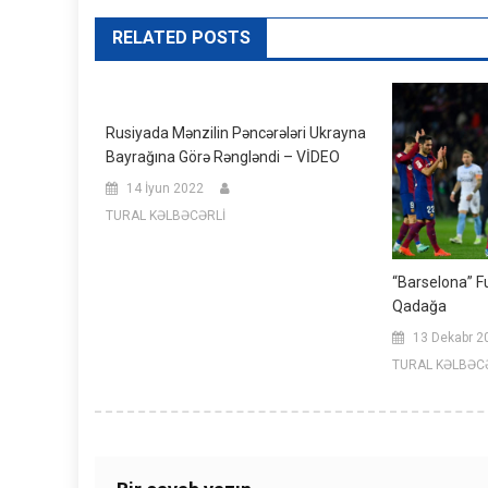
RELATED POSTS
Rusiyada Mənzilin Pəncərələri Ukrayna
Bayrağına Görə Rəngləndi – VİDEO
14 İyun 2022
TURAL KƏLBƏCƏRLİ
“Barselona” F
Qadağa
13 Dekabr 2
TURAL KƏLBƏC