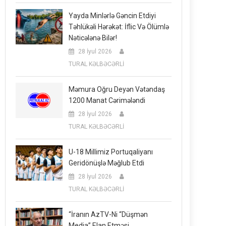
Yayda Minlərlə Gəncin Etdiyi
Təhlükəli Hərəkət: İflic Və Ölümlə
Nəticələnə Bilər!
28 İyul 2026
TURAL KƏLBƏCƏRLİ
Məmura Oğru Deyən Vətəndaş
1200 Manat Cərimələndi
28 İyul 2026
TURAL KƏLBƏCƏRLİ
U-18 Millimiz Portuqaliyanı
Geridönüşlə Məğlub Etdi
28 İyul 2026
TURAL KƏLBƏCƏRLİ
“İranın AzTV-Ni “düşmən
Media” Elan Etməsi