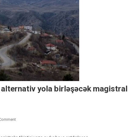
alternativ yola birləşəcək magistral
On
 Comment
Ermənistandan
Laçın