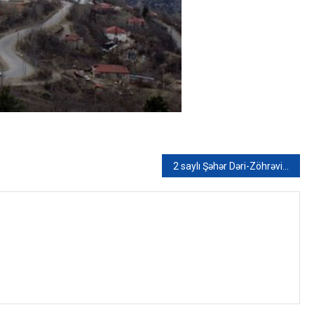
2 saylı Şəhər Dəri-Zöhrəvi Dispanserində əlilliyi olan şəxsin qarşılaşdığı problemə TƏBİB-dən CAVAB – FOTO