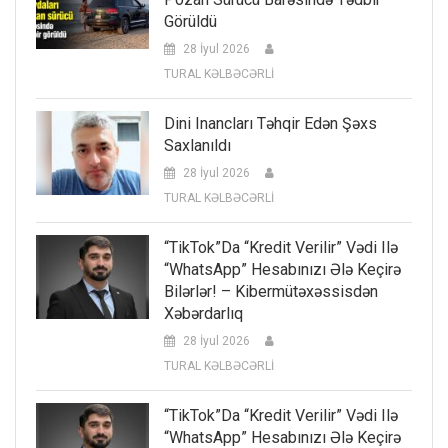
Görüldü
28 İyul 2026
TURAL KƏLBƏCƏRLİ
Dini Inancları Təhqir Edən Şəxs
Saxlanıldı
28 İyul 2026
TURAL KƏLBƏCƏRLİ
“TikTok”da “kredit Verilir” Vədi Ilə
“WhatsApp” Hesabınızı Ələ Keçirə
Bilərlər! – Kibermütəxəssisdən
Xəbərdarlıq
28 İyul 2026
TURAL KƏLBƏCƏRLİ
“TikTok”da “kredit Verilir” Vədi Ilə
“WhatsApp” Hesabınızı Ələ Keçirə