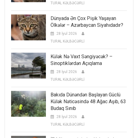
TURAL KƏLBƏCƏRLİ
Dünyada Ən Çox Pişik Yaşayan
Ölkələr – Azərbaycan Siyahıdadır?
28 İyul 2026
TURAL KƏLBƏCƏRLİ
Külək Nə Vaxt Səngiyəcək? –
Sinoptiklərdən Açıqlama
28 İyul 2026
TURAL KƏLBƏCƏRLİ
Bakıda Dünəndən Başlayan Güclü
Külək Nəticəsində 48 Ağac Aşıb, 63
Budaq Sınıb
28 İyul 2026
TURAL KƏLBƏCƏRLİ