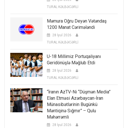
TURAL KƏLBƏCƏRLİ
Məmura Oğru Deyən Vətəndaş
1200 Manat Cərimələndi
28 İyul 2026
TURAL KƏLBƏCƏRLİ
U-18 Millimiz Portuqaliyanı
Geridönüşlə Məğlub Etdi
28 İyul 2026
TURAL KƏLBƏCƏRLİ
“İranın AzTV-Ni “düşmən Media”
Elan Etməsi Azərbaycan-İran
Münasibətlərinin Bugünkü
Məntiqinə Sığmır” – Qulu
Məhərrəmli
28 İyul 2026