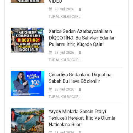
VİDEO
28 İyul 2026
TURAL KƏLBƏCƏRLİ
Xaricə Gedən Azərbaycanlıların
DİQQƏTİNƏ: Bu Səhvləri Edənlər
Pullarını Itirir, Küçədə Qalır!
28 İyul 2026
TURAL KƏLBƏCƏRLİ
Çimərliyə Gedənlərin Diqqətinə:
Sabah Bu Hava Gözlənilir
28 İyul 2026
TURAL KƏLBƏCƏRLİ
Yayda Minlərlə Gəncin Etdiyi
Təhlükəli Hərəkət: İflic Və Ölümlə
Nəticələnə Bilər!
28 İyul 2026