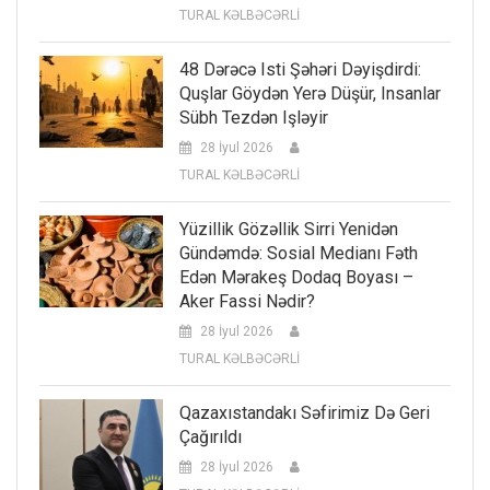
TURAL KƏLBƏCƏRLİ
48 Dərəcə Isti Şəhəri Dəyişdirdi:
Quşlar Göydən Yerə Düşür, Insanlar
Sübh Tezdən Işləyir
28 İyul 2026
TURAL KƏLBƏCƏRLİ
Yüzillik Gözəllik Sirri Yenidən
Gündəmdə: Sosial Medianı Fəth
Edən Mərakeş Dodaq Boyası –
Aker Fassi Nədir?
28 İyul 2026
TURAL KƏLBƏCƏRLİ
Qazaxıstandakı Səfirimiz Də Geri
Çağırıldı
28 İyul 2026