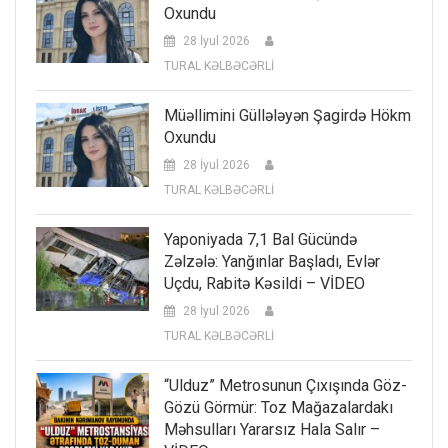
Oxundu
28 İyul 2026
TURAL KƏLBƏCƏRLİ
Müəllimini Güllələyən Şagirdə Hökm
Oxundu
28 İyul 2026
TURAL KƏLBƏCƏRLİ
Yaponiyada 7,1 Bal Gücündə
Zəlzələ: Yanğınlar Başladı, Evlər
Uçdu, Rabitə Kəsildi – VİDEO
28 İyul 2026
TURAL KƏLBƏCƏRLİ
“Ulduz” Metrosunun Çıxışında Göz-
Gözü Görmür: Toz Mağazalardakı
Məhsulları Yararsız Hala Salır –