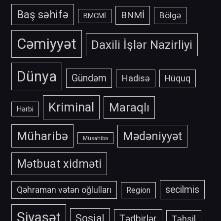
Baş səhifə
BNMİ
Bölgə
BMCMİ
Cəmiyyət
Daxili İşlər Nazirliyi
Dünya
Gündəm
Hadisə
Hüquq
Kriminal
Maraqlı
Hərbi
Müharibə
Mədəniyyət
Müsahibə
Mətbuat xidməti
secilmis
Qəhraman vətən oğlulları
Region
Siyasət
Sosial
Tədbirlər
Təhsil