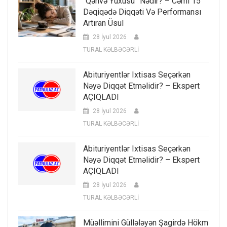
“Qəhvə Yuxusu” Nədir? – Cəmi 15
Dəqiqədə Diqqəti Və Performansı
Artıran Üsul
28 İyul 2026
TURAL KƏLBƏCƏRLİ
Abituriyentlər Ixtisas Seçərkən
Nəyə Diqqət Etməlidir? – Ekspert
AÇIQLADI
28 İyul 2026
TURAL KƏLBƏCƏRLİ
Abituriyentlər Ixtisas Seçərkən
Nəyə Diqqət Etməlidir? – Ekspert
AÇIQLADI
28 İyul 2026
TURAL KƏLBƏCƏRLİ
Müəllimini Güllələyən Şagirdə Hökm