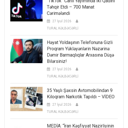
“TikTok” Canlı Yayımında Iki Qadını
Təhqir Etdi – 700 Manat
Cərimələndi
27 İyul 2026
TURAL KƏLBƏCƏRLİ
Həyat Yoldaşının Telefonuna Gizli
Proqram Yükləyənlərin Nəzərinə:
Dəmir Barmaqlıqlar Arxasına Düşə
Bilərsiniz!
27 İyul 2026
TURAL KƏLBƏCƏRLİ
35 Yaşlı Şəxsin Avtomobilindən 9
Kiloqram Narkotik Tapıldı – VİDEO
27 İyul 2026
TURAL KƏLBƏCƏRLİ
MEDİA: “İran Kəşfiyyat Nazirliyinin