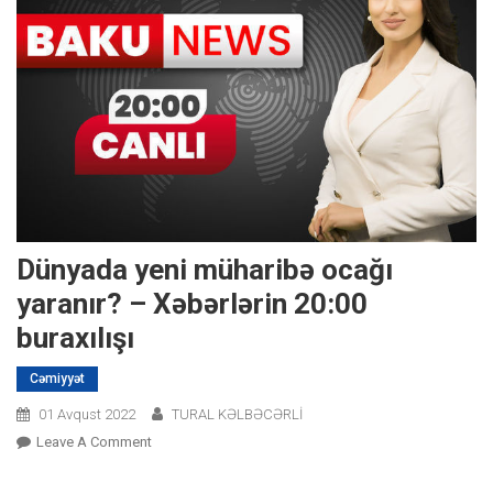
Dünyada yeni müharibə ocağı
yaranır? – Xəbərlərin 20:00
buraxılışı
Cəmiyyət
01 Avqust 2022
TURAL KƏLBƏCƏRLİ
On
Leave A Comment
Dünyada
Yeni