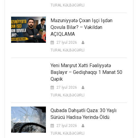
TURAL KƏLBƏCƏRLİ
Məzuniyyətə Çıxan Işçi Işdən
Qovula Bilər? – Vəkildən
AÇIQLAMA
27 İyul 2026
TURAL KƏLBƏCƏRLİ
Yeni Marşrut Xətti Fəaliyyətə
Başlayır – Gedişhaqqı 1 Manat 50
Qəpik
27 İyul 2026
TURAL KƏLBƏCƏRLİ
Qubada Dəhşətli Qəza: 30 Yaşlı
Sürücü Hadisə Yerində Öldü
27 İyul 2026
TURAL KƏLBƏCƏRLİ