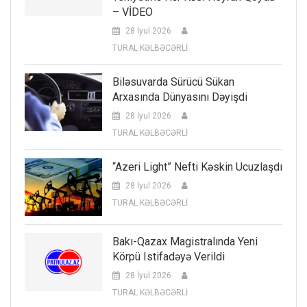
– VİDEO
28 İyul 2026
TURAL KƏLBƏCƏRLİ
Biləsuvarda Sürücü Sükan
Arxasında Dünyasını Dəyişdi
28 İyul 2026
TURAL KƏLBƏCƏRLİ
“Azeri Light” Nefti Kəskin Ucuzlaşdı
28 İyul 2026
TURAL KƏLBƏCƏRLİ
Bakı-Qazax Magistralında Yeni
Körpü Istifadəyə Verildi
28 İyul 2026
TURAL KƏLBƏCƏRLİ