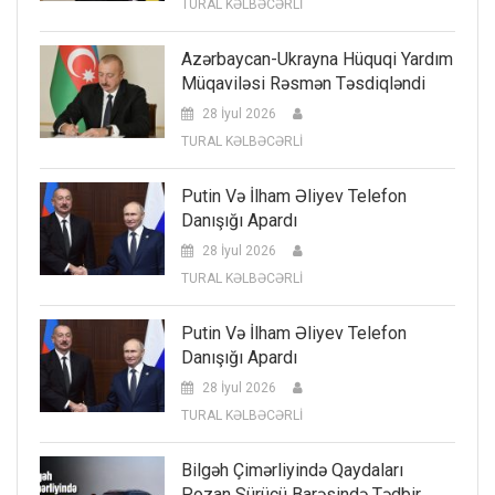
TURAL KƏLBƏCƏRLİ
Azərbaycan-Ukrayna Hüquqi Yardım
Müqaviləsi Rəsmən Təsdiqləndi
28 İyul 2026
TURAL KƏLBƏCƏRLİ
Putin Və İlham Əliyev Telefon
Danışığı Apardı
28 İyul 2026
TURAL KƏLBƏCƏRLİ
Putin Və İlham Əliyev Telefon
Danışığı Apardı
28 İyul 2026
TURAL KƏLBƏCƏRLİ
Bilgəh Çimərliyində Qaydaları
Pozan Sürücü Barəsində Tədbir