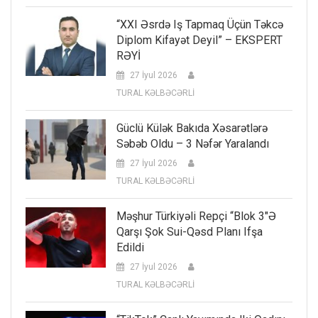
“XXI Əsrdə Iş Tapmaq Üçün Təkcə
Diplom Kifayət Deyil” – EKSPERT
RƏYİ
27 İyul 2026
TURAL KƏLBƏCƏRLİ
Güclü Külək Bakıda Xəsarətlərə
Səbəb Oldu – 3 Nəfər Yaralandı
27 İyul 2026
TURAL KƏLBƏCƏRLİ
Məşhur Türkiyəli Repçi “Blok 3″ə
Qarşı Şok Sui-Qəsd Planı Ifşa
Edildi
27 İyul 2026
TURAL KƏLBƏCƏRLİ