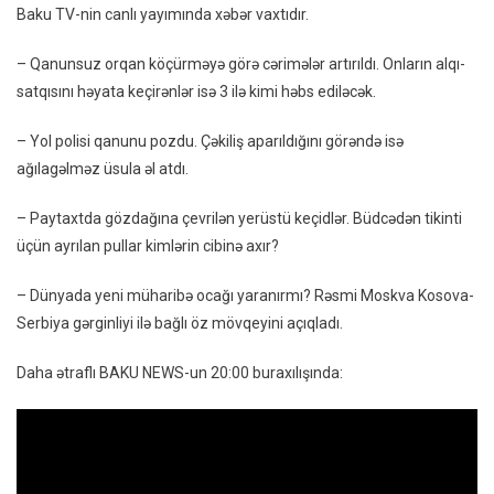
Baku TV-nin canlı yayımında xəbər vaxtıdır.
Müharibə
Ocağı
– Qanunsuz orqan köçürməyə görə cərimələr artırıldı. Onların alqı-
Yaranır?
satqısını həyata keçirənlər isə 3 ilə kimi həbs ediləcək.
–
Xəbərlərin
– Yol polisi qanunu pozdu. Çəkiliş aparıldığını görəndə isə
20:00
ağılagəlməz üsula əl atdı.
Buraxılışı
– Paytaxtda gözdağına çevrilən yerüstü keçidlər. Büdcədən tikinti
üçün ayrılan pullar kimlərin cibinə axır?
– Dünyada yeni müharibə ocağı yaranırmı? Rəsmi Moskva Kosova-
Serbiya gərginliyi ilə bağlı öz mövqeyini açıqladı.
Daha ətraflı BAKU NEWS-un 20:00 buraxılışında: