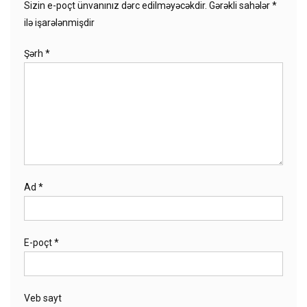
Sizin e-poçt ünvanınız dərc edilməyəcəkdir.
Gərəkli sahələr
*
ilə işarələnmişdir
Şərh
*
Ad
*
E-poçt
*
Veb sayt