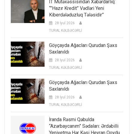
İT Mütəxəssisindən Xəbərdarlıq:
“”Hazır Kredit” Vədləri Yeni
Kiberdələduzluq Tələsidir”
28 İyul 2026
TURAL KƏLBƏCƏRLİ
Göyçayda Ağacları Qurudan Şəxs
Saxlanıldı
28 İyul 2026
TURAL KƏLBƏCƏRLİ
Göyçayda Ağacları Qurudan Şəxs
Saxlanıldı
28 İyul 2026
TURAL KƏLBƏCƏRLİ
İranda Rəsmi Qəbulda
“Azərbaycanım” Sədaları: Ərdəbilli
Yeniyetmə Hər Kəsi Heyran Qoydu