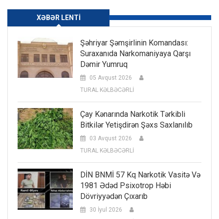
XƏBƏR LENTI
Şəhriyar Şəmşirlinin Komandası:
Suraxanıda Narkomaniyaya Qarşı
Dəmir Yumruq
05 Avqust 2026
TURAL KƏLBƏCƏRLİ
Çay Kənarında Narkotik Tərkibli
Bitkilər Yetişdirən Şəxs Saxlanılıb
03 Avqust 2026
TURAL KƏLBƏCƏRLİ
DİN BNMİ 57 Kq Narkotik Vasitə Və
1981 Ədəd Psixotrop Həbi
Dövriyyədən Çıxarıb
30 İyul 2026