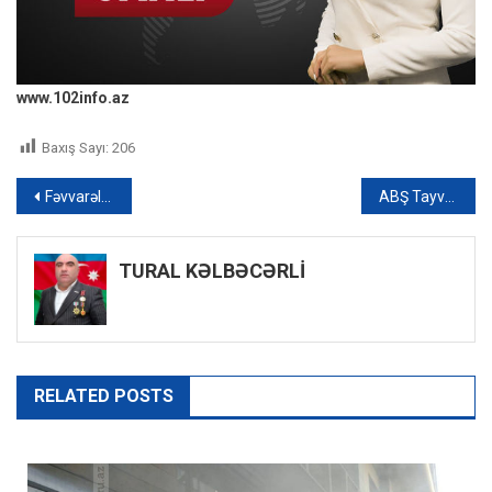
www.102info.az
Baxış Sayı:
206
Yazı
Fəvvarələr bağında yanğın – VİDEO
ABŞ Tayvana hərbi gəmilərini və təyyarələrini göndərir
naviqasiyası
TURAL KƏLBƏCƏRLİ
RELATED POSTS