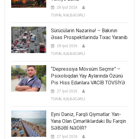
28 İyul 2026
TURAL KƏLBƏCƏRLİ
Sürücülərin Nəzərinə! – Bakının
Əsas Prospektlərində Tıxac Yaranıb
28 İyul 2026
TURAL KƏLBƏCƏRLİ
“Depressiya Mövsüm Seçmir” –
Psixoloqdan Yay Aylarında Özünü
Pis Hiss Edənlərə VACİB TÖVSİYƏ
27 İyul 2026
TURAL KƏLBƏCƏRLİ
Eyni Dəniz, Fərqli Qiymətlər: Yan-
Yana Olan Çimərliklərdəki Bu Fərqin
SƏBƏBİ NƏDİR?
27 İyul 2026