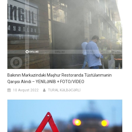
Bakının Mərkəzindəki Məşhur Restoranda Tüstülənmənin
Qarşısı Alındı – YENİLƏNİB + FOTO/VİDEO
10 Avqust 2022
TURAL KƏLBƏCƏRLİ