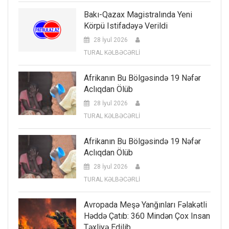
Bakı-Qazax Magistralında Yeni
Körpü Istifadəyə Verildi
28 İyul 2026
TURAL KƏLBƏCƏRLİ
Afrikanın Bu Bölgəsində 19 Nəfər
Aclıqdan Ölüb
28 İyul 2026
TURAL KƏLBƏCƏRLİ
Afrikanın Bu Bölgəsində 19 Nəfər
Aclıqdan Ölüb
28 İyul 2026
TURAL KƏLBƏCƏRLİ
Avropada Meşə Yanğınları Fəlakətli
Həddə Çatıb: 360 Mindən Çox Insan
Təxliyə Edilib