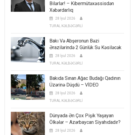
Bilərlər! – Kibermütəxəssisdən
Xəbərdarlıq
28 İyul 2026
TURAL KƏLBƏCƏRLİ
Bakı Və Abşeronun Bəzi
Ərazilərində 2 Günlük Su Kəsiləcək
28 İyul 2026
TURAL KƏLBƏCƏRLİ
Bakıda Sınan Ağac Budağı Qadının
Üzərinə Düşdü – VİDEO
28 İyul 2026
TURAL KƏLBƏCƏRLİ
Dünyada Ən Çox Pişik Yaşayan
Ölkələr – Azərbaycan Siyahıdadır?
28 İyul 2026