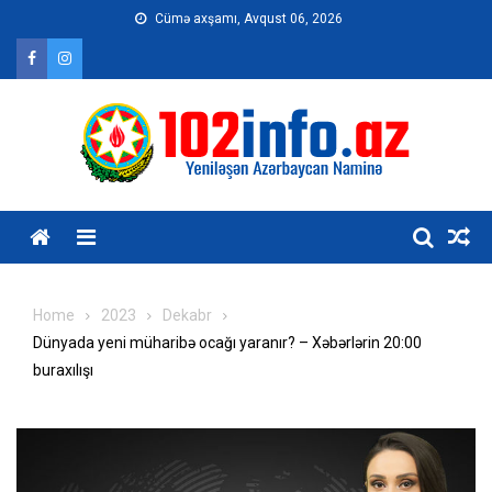
Skip
Cümə axşamı, Avqust 06, 2026
to
content
Home
2023
Dekabr
Dünyada yeni müharibə ocağı yaranır? – Xəbərlərin 20:00
buraxılışı