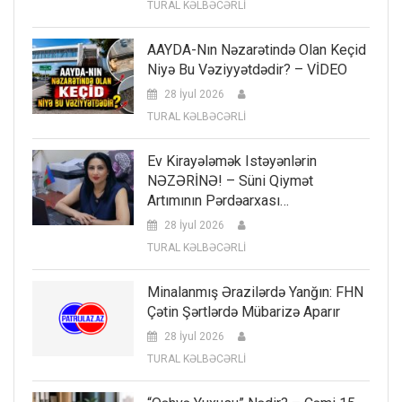
TURAL KƏLBƏCƏRLİ
AAYDA-Nın Nəzarətində Olan Keçid
Niyə Bu Vəziyyətdədir? – VİDEO
28 İyul 2026
TURAL KƏLBƏCƏRLİ
Ev Kirayələmək Istəyənlərin
NƏZƏRİNƏ! – Süni Qiymət
Artımının Pərdəarxası…
28 İyul 2026
TURAL KƏLBƏCƏRLİ
Minalanmış Ərazilərdə Yanğın: FHN
Çətin Şərtlərdə Mübarizə Aparır
28 İyul 2026
TURAL KƏLBƏCƏRLİ