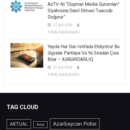
AzTV-Ni “düşmən Media Qurumları”
Siyahısına Daxil Etməsi Təəccüb
Doğurur”
27 İyul 2026
TURAL KƏLBƏCƏRLİ
Yayda Hər Gün Istifadə Etdiyimiz Bu
Əşyalar Partlaya Və Ya Sıradan Çıxa
Bilər – XƏBƏRDARLIQ
27 İyul 2026
TURAL KƏLBƏCƏRLİ
TAG CLOUD
Azərbaycan Polisi
AKTUAL
Asiya