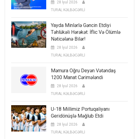
28 İyul 2026
TURAL KƏLBƏCƏRLİ
Yayda Minlərlə Gəncin Etdiyi
Təhlükəli Hərəkət: İflic Və Ölümlə
Nəticələnə Bilər!
28 İyul 2026
TURAL KƏLBƏCƏRLİ
Məmura Oğru Deyən Vətəndaş
1200 Manat Cərimələndi
28 İyul 2026
TURAL KƏLBƏCƏRLİ
U-18 Millimiz Portuqaliyanı
Geridönüşlə Məğlub Etdi
28 İyul 2026
TURAL KƏLBƏCƏRLİ