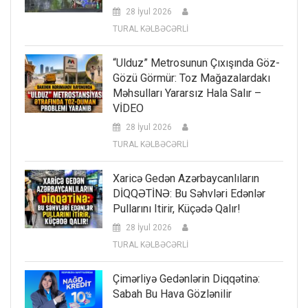
28 İyul 2026
TURAL KƏLBƏCƏRLİ
“Ulduz” Metrosunun Çıxışında Göz-
Gözü Görmür: Toz Mağazalardakı
Məhsulları Yararsız Hala Salır –
VİDEO
28 İyul 2026
TURAL KƏLBƏCƏRLİ
Xaricə Gedən Azərbaycanlıların
DİQQƏTİNƏ: Bu Səhvləri Edənlər
Pullarını Itirir, Küçədə Qalır!
28 İyul 2026
TURAL KƏLBƏCƏRLİ
Çimərliyə Gedənlərin Diqqətinə:
Sabah Bu Hava Gözlənilir