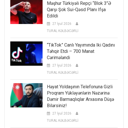
Məşhur Türkiyəli Repçi “Blok 3″ə
Qarşı Şok Sui-Qəsd Planı Ifşa
Edildi
27 İyul 2026
TURAL KƏLBƏCƏRLİ
“TikTok” Canlı Yayımında Iki Qadını
Təhqir Etdi – 700 Manat
Cərimələndi
27 İyul 2026
TURAL KƏLBƏCƏRLİ
Həyat Yoldaşının Telefonuna Gizli
Proqram Yükləyənlərin Nəzərinə:
Dəmir Barmaqlıqlar Arxasına Düşə
Bilərsiniz!
27 İyul 2026
TURAL KƏLBƏCƏRLİ