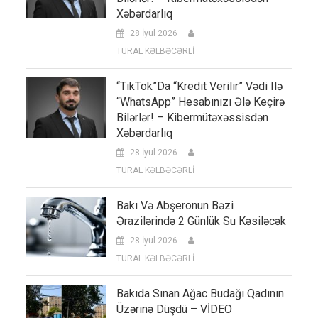
Xəbərdarlıq
28 İyul 2026
TURAL KƏLBƏCƏRLİ
“TikTok”da “kredit Verilir” Vədi Ilə
“WhatsApp” Hesabınızı Ələ Keçirə
Bilərlər! – Kibermütəxəssisdən
Xəbərdarlıq
28 İyul 2026
TURAL KƏLBƏCƏRLİ
Bakı Və Abşeronun Bəzi
Ərazilərində 2 Günlük Su Kəsiləcək
28 İyul 2026
TURAL KƏLBƏCƏRLİ
Bakıda Sınan Ağac Budağı Qadının
Üzərinə Düşdü – VİDEO