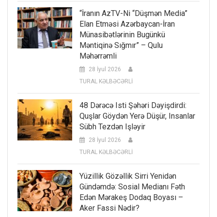
“İranın AzTV-Ni “düşmən Media”
Elan Etməsi Azərbaycan-İran
Münasibətlərinin Bugünkü
Məntiqinə Sığmır” – Qulu
Məhərrəmli
28 İyul 2026
TURAL KƏLBƏCƏRLİ
48 Dərəcə Isti Şəhəri Dəyişdirdi:
Quşlar Göydən Yerə Düşür, Insanlar
Sübh Tezdən Işləyir
28 İyul 2026
TURAL KƏLBƏCƏRLİ
Yüzillik Gözəllik Sirri Yenidən
Gündəmdə: Sosial Medianı Fəth
Edən Mərakeş Dodaq Boyası –
Aker Fassi Nədir?