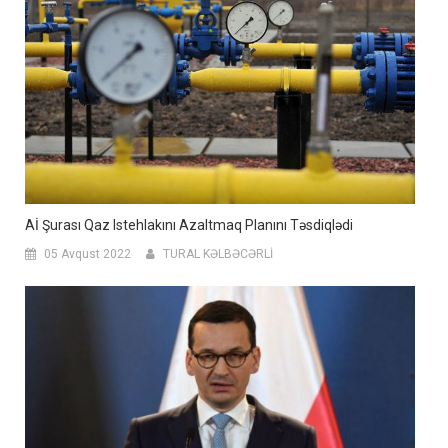
Aİ Şurası Qaz Istehlakını Azaltmaq Planını Təsdiqlədi
05 Avqust 2022
TURAL KƏLBƏCƏRLİ