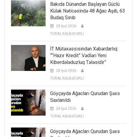
Bakıda Dünəndən Başlayan Güclü
Külək Nəticəsində 48 Ağac Aşıb, 63
Budaq Sınıb
28 İyul 2026
TURAL KƏLBƏCƏRLİ
İT Mütəxəssisindən Xəbərdarlıq:
“”Hazır Kredit” Vədləri Yeni
Kiberdələduzluq Tələsidir”
28 İyul 2026
TURAL KƏLBƏCƏRLİ
Göyçayda Ağacları Qurudan Şəxs
Saxlanıldı
28 İyul 2026
TURAL KƏLBƏCƏRLİ
Göyçayda Ağacları Qurudan Şəxs