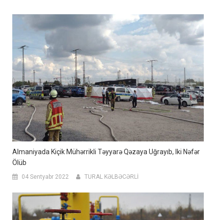
Almaniyada Kiçik Mühərrikli Təyyarə Qəzaya Uğrayıb, Iki Nəfər
Ölüb
04 Sentyabr 2022
TURAL KƏLBƏCƏRLİ