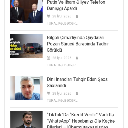
Putin Və İlham Əliyev Telefon
Danışığı Apardı
28 İyul 2026
TURAL KƏLBƏCƏRLİ
Bilgəh Çimərliyində Qaydaları
Pozan Sürücü Barəsində Tədbir
Görüldü
28 İyul 2026
TURAL KƏLBƏCƏRLİ
Dini Inancları Təhqir Edən Şəxs
Saxlanıldı
28 İyul 2026
TURAL KƏLBƏCƏRLİ
“TikTok”da “kredit Verilir” Vədi Ilə
“WhatsApp” Hesabınızı Ələ Keçirə
Bilərlər! – Kibermütəxəssisdən