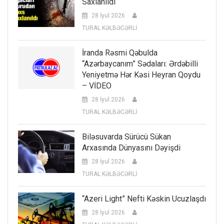
Saxlanıldı
28 İyul 2026
TURAL KƏLBƏCƏRLİ
İranda Rəsmi Qəbulda
“Azərbaycanım” Sədaları: Ərdəbilli
Yeniyetmə Hər Kəsi Heyran Qoydu
– VİDEO
28 İyul 2026
TURAL KƏLBƏCƏRLİ
Biləsuvarda Sürücü Sükan
Arxasında Dünyasını Dəyişdi
28 İyul 2026
TURAL KƏLBƏCƏRLİ
“Azeri Light” Nefti Kəskin Ucuzlaşdı
28 İyul 2026