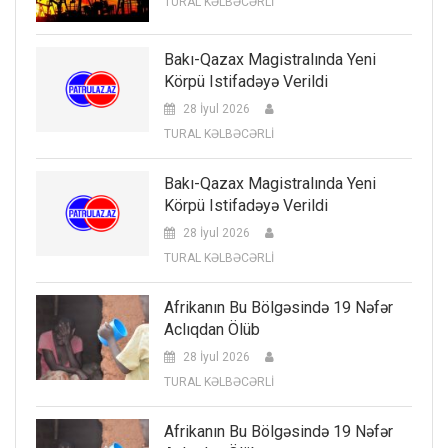
TURAL KƏLBƏCƏRLİ
Bakı-Qazax Magistralında Yeni
Körpü Istifadəyə Verildi
28 İyul 2026
TURAL KƏLBƏCƏRLİ
Bakı-Qazax Magistralında Yeni
Körpü Istifadəyə Verildi
28 İyul 2026
TURAL KƏLBƏCƏRLİ
Afrikanın Bu Bölgəsində 19 Nəfər
Aclıqdan Ölüb
28 İyul 2026
TURAL KƏLBƏCƏRLİ
Afrikanın Bu Bölgəsində 19 Nəfər