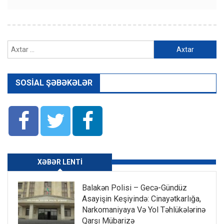
Axtarış:
SOSIAL ŞƏBƏKƏLƏR
XƏBƏR LENTI
Balakən Polisi – Gecə-Gündüz
Asayişin Keşiyində: Cinayətkarlığa,
Narkomaniyaya Və Yol Təhlükələrinə
Qarşı Mübarizə