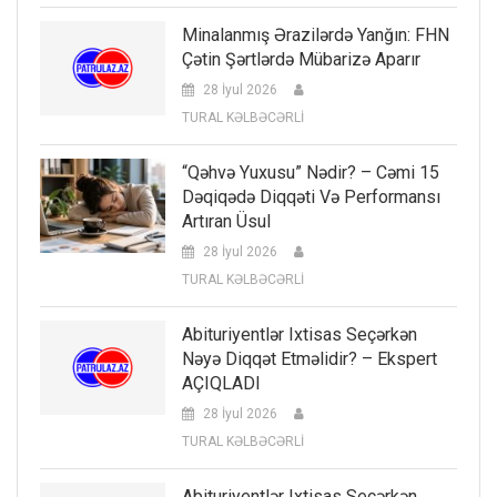
Minalanmış Ərazilərdə Yanğın: FHN
Çətin Şərtlərdə Mübarizə Aparır
28 İyul 2026
TURAL KƏLBƏCƏRLİ
“Qəhvə Yuxusu” Nədir? – Cəmi 15
Dəqiqədə Diqqəti Və Performansı
Artıran Üsul
28 İyul 2026
TURAL KƏLBƏCƏRLİ
Abituriyentlər Ixtisas Seçərkən
Nəyə Diqqət Etməlidir? – Ekspert
AÇIQLADI
28 İyul 2026
TURAL KƏLBƏCƏRLİ
Abituriyentlər Ixtisas Seçərkən