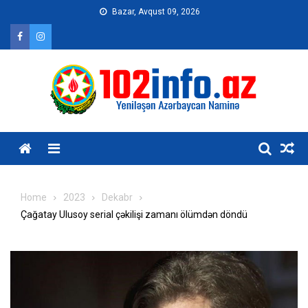
Skip
Bazar, Avqust 09, 2026
to
content
Home
2023
Dekabr
Çağatay Ulusoy serial çəkilişi zamanı ölümdən döndü