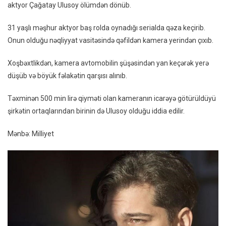
aktyor Çağatay Ulusoy ölümdən dönüb.
Zamanı
Ölümdən
31 yaşlı məşhur aktyor baş rolda oynadığı serialda qəza keçirib.
Döndü
Onun olduğu nəqliyyat vasitəsində qəfildən kamera yerindən çıxıb.
Xoşbəxtlikdən, kamera avtomobilin şüşəsindən yan keçərək yerə
düşüb və böyük fəlakətin qarşısı alınıb.
Təxminən 500 min lirə qiyməti olan kameranın icarəyə götürüldüyü
şirkətin ortaqlarından birinin də Ulusoy olduğu iddia edilir.
Mənbə: Milliyet