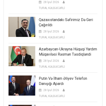
28 İyul 2026
TURAL KƏLBƏCƏRLİ
Qazaxıstandakı Səfirimiz Də Geri
Çağırıldı
28 İyul 2026
TURAL KƏLBƏCƏRLİ
Azərbaycan-Ukrayna Hüquqi Yardım
Müqaviləsi Rəsmən Təsdiqləndi
28 İyul 2026
TURAL KƏLBƏCƏRLİ
Putin Və İlham Əliyev Telefon
Danışığı Apardı
28 İyul 2026
TURAL KƏLBƏCƏRLİ