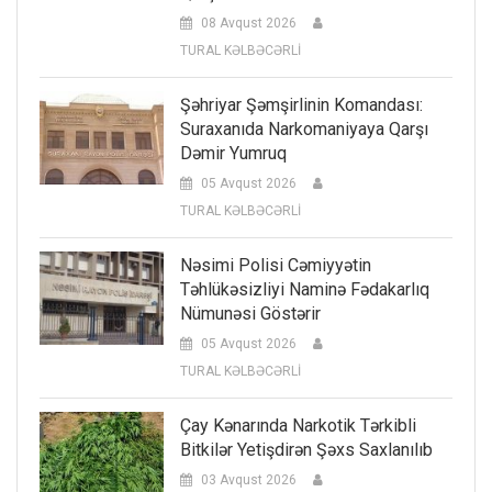
08 Avqust 2026
TURAL KƏLBƏCƏRLİ
Şəhriyar Şəmşirlinin Komandası:
Suraxanıda Narkomaniyaya Qarşı
Dəmir Yumruq
05 Avqust 2026
TURAL KƏLBƏCƏRLİ
Nəsimi Polisi Cəmiyyətin
Təhlükəsizliyi Naminə Fədakarlıq
Nümunəsi Göstərir
05 Avqust 2026
TURAL KƏLBƏCƏRLİ
Çay Kənarında Narkotik Tərkibli
Bitkilər Yetişdirən Şəxs Saxlanılıb
03 Avqust 2026