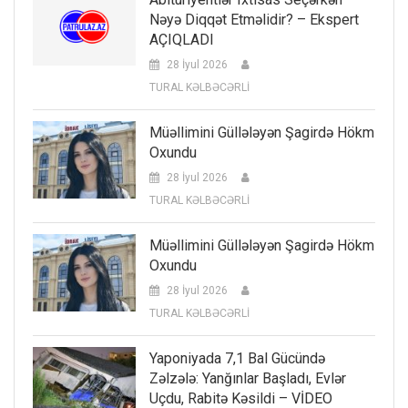
Nəyə Diqqət Etməlidir? – Ekspert
AÇIQLADI
28 İyul 2026
TURAL KƏLBƏCƏRLİ
Müəllimini Güllələyən Şagirdə Hökm
Oxundu
28 İyul 2026
TURAL KƏLBƏCƏRLİ
Müəllimini Güllələyən Şagirdə Hökm
Oxundu
28 İyul 2026
TURAL KƏLBƏCƏRLİ
Yaponiyada 7,1 Bal Gücündə
Zəlzələ: Yanğınlar Başladı, Evlər
Uçdu, Rabitə Kəsildi – VİDEO