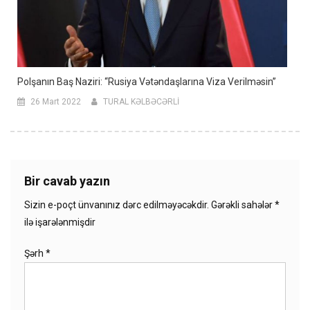
Polşanın Baş Naziri: “Rusiya Vətəndaşlarına Viza Verilməsin”
26 Mart 2022
TURAL KƏLBƏCƏRLİ
Bir cavab yazın
Sizin e-poçt ünvanınız dərc edilməyəcəkdir.
Gərəkli sahələr
*
ilə işarələnmişdir
Şərh
*