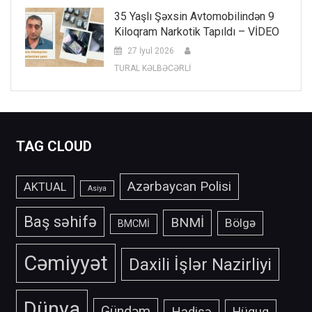
35 Yaşlı Şəxsin Avtomobilindən 9
Kiloqram Narkotik Tapıldı – VİDEO
27 İyul 2026
TURAL KƏLBƏCƏRLİ
TAG CLOUD
Azərbaycan Polisi
AKTUAL
Asiya
Baş səhifə
BNMİ
Bölgə
BMCMİ
Cəmiyyət
Daxili İşlər Nazirliyi
Dünya
Gündəm
Hadisə
Hüquq