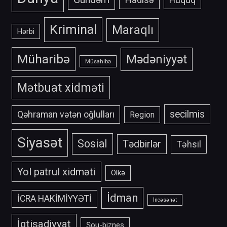
Kriminal
Maraqlı
Hərbi
Müharibə
Mədəniyyət
Müsahibə
Mətbuat xidməti
secilmis
Qəhraman vətən oğlulları
Region
Siyasət
Sosial
Tədbirlər
Təhsil
Yol patrul xidməti
Ölkə
İdman
İCRA HAKİMİYYƏTİ
İncəsənət
İqtisadiyyat
Şou-biznes