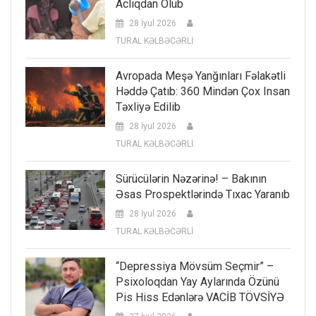
Aclıqdan Ölüb
28 İyul 2026
TURAL KƏLBƏCƏRLİ
Avropada Meşə Yanğınları Fəlakətli
Həddə Çatıb: 360 Mindən Çox Insan
Təxliyə Edilib
28 İyul 2026
TURAL KƏLBƏCƏRLİ
Sürücülərin Nəzərinə! – Bakının
Əsas Prospektlərində Tıxac Yaranıb
28 İyul 2026
TURAL KƏLBƏCƏRLİ
“Depressiya Mövsüm Seçmir” –
Psixoloqdan Yay Aylarında Özünü
Pis Hiss Edənlərə VACİB TÖVSİYƏ