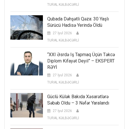
TURAL KƏLBƏCƏRLİ
Qubada Dəhşətli Qəza: 30 Yaşlı
Sürücü Hadisə Yerində Öldü
27 İyul 2026
TURAL KƏLBƏCƏRLİ
“XXI Əsrdə Iş Tapmaq Üçün Təkcə
Diplom Kifayət Deyil” – EKSPERT
RƏYİ
27 İyul 2026
TURAL KƏLBƏCƏRLİ
Güclü Külək Bakıda Xəsarətlərə
Səbəb Oldu – 3 Nəfər Yaralandı
27 İyul 2026
TURAL KƏLBƏCƏRLİ