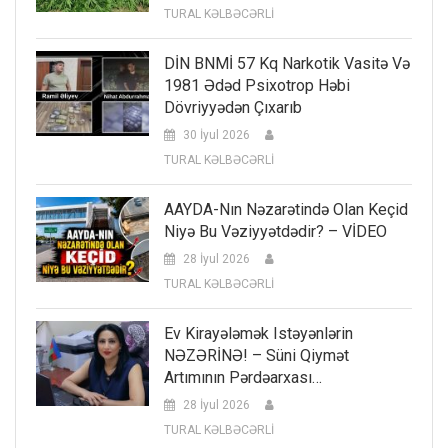
TURAL KƏLBƏCƏRLİ
DİN BNMİ 57 Kq Narkotik Vasitə Və
1981 Ədəd Psixotrop Həbi
Dövriyyədən Çıxarıb
30 İyul 2026
TURAL KƏLBƏCƏRLİ
AAYDA-Nın Nəzarətində Olan Keçid
Niyə Bu Vəziyyətdədir? – VİDEO
28 İyul 2026
TURAL KƏLBƏCƏRLİ
Ev Kirayələmək Istəyənlərin
NƏZƏRİNƏ! – Süni Qiymət
Artımının Pərdəarxası…
28 İyul 2026
TURAL KƏLBƏCƏRLİ