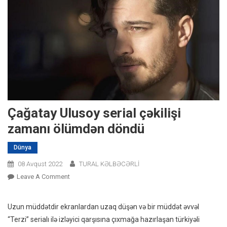
Çağatay Ulusoy serial çəkilişi
zamanı ölümdən döndü
Dünya
08 Avqust 2022
TURAL KƏLBƏCƏRLİ
On
Leave A Comment
Çağatay
Ulusoy
Uzun müddətdir ekranlardan uzaq düşən və bir müddət əvvəl
Serial
“Terzi” serialı ilə izləyici qarşısına çıxmağa hazırlaşan türkiyəli
Çəkilişi