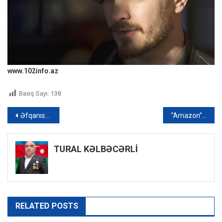
www.102info.az
Baxış Sayı:
138
Yazı
Əfqanıstan paytaxtında mobil rabitə dayandırılıb
“Amazon”un saytının keçmiş baş direktoru vəfat edib – FOTO
naviqasiyası
TURAL KƏLBƏCƏRLİ
RELATED POSTS