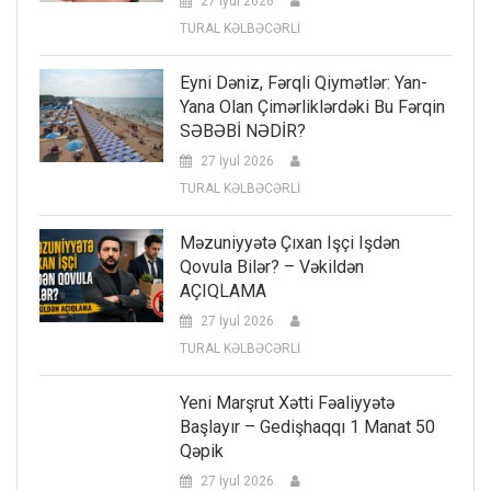
27 İyul 2026
TURAL KƏLBƏCƏRLİ
Eyni Dəniz, Fərqli Qiymətlər: Yan-
Yana Olan Çimərliklərdəki Bu Fərqin
SƏBƏBİ NƏDİR?
27 İyul 2026
TURAL KƏLBƏCƏRLİ
Məzuniyyətə Çıxan Işçi Işdən
Qovula Bilər? – Vəkildən
AÇIQLAMA
27 İyul 2026
TURAL KƏLBƏCƏRLİ
Yeni Marşrut Xətti Fəaliyyətə
Başlayır – Gedişhaqqı 1 Manat 50
Qəpik
27 İyul 2026