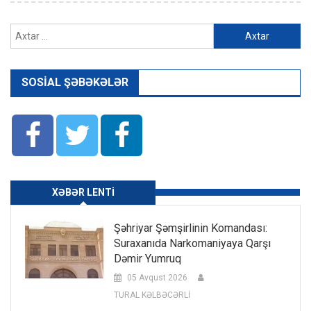
Axtarış:
SOSIAL ŞƏBƏKƏLƏR
XƏBƏR LENTI
Şəhriyar Şəmşirlinin Komandası:
Suraxanıda Narkomaniyaya Qarşı
Dəmir Yumruq
05 Avqust 2026
TURAL KƏLBƏCƏRLİ