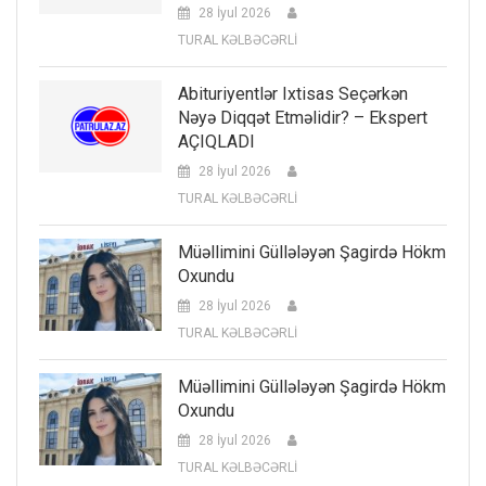
28 İyul 2026
TURAL KƏLBƏCƏRLİ
Abituriyentlər Ixtisas Seçərkən
Nəyə Diqqət Etməlidir? – Ekspert
AÇIQLADI
28 İyul 2026
TURAL KƏLBƏCƏRLİ
Müəllimini Güllələyən Şagirdə Hökm
Oxundu
28 İyul 2026
TURAL KƏLBƏCƏRLİ
Müəllimini Güllələyən Şagirdə Hökm
Oxundu
28 İyul 2026
TURAL KƏLBƏCƏRLİ