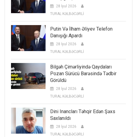
28 İyul 2026
TURAL KƏLBƏCƏRLİ
Putin Və İlham Əliyev Telefon
Danışığı Apardı
28 İyul 2026
TURAL KƏLBƏCƏRLİ
Bilgəh Çimərliyində Qaydaları
Pozan Sürücü Barəsində Tədbir
Görüldü
28 İyul 2026
TURAL KƏLBƏCƏRLİ
Dini Inancları Təhqir Edən Şəxs
Saxlanıldı
28 İyul 2026
TURAL KƏLBƏCƏRLİ