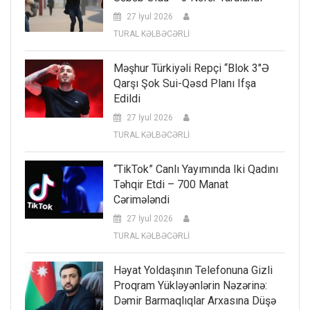
27 İyul 2026
TURAL KƏLBƏCƏRLİ
Məşhur Türkiyəli Repçi “Blok 3″ə
Qarşı Şok Sui-Qəsd Planı Ifşa
Edildi
27 İyul 2026
TURAL KƏLBƏCƏRLİ
“TikTok” Canlı Yayımında Iki Qadını
Təhqir Etdi – 700 Manat
Cərimələndi
27 İyul 2026
TURAL KƏLBƏCƏRLİ
Həyat Yoldaşının Telefonuna Gizli
Proqram Yükləyənlərin Nəzərinə:
Dəmir Barmaqlıqlar Arxasına Düşə