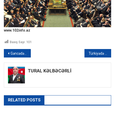
www.102info.az
Baxış Sayı:
101
Yazı
Gəncədə 54 yaşlı kişi intihar edib
Türkiyədə dili qatlanan müştərini satıcı xilas etdi – VİDEO
naviqasiyası
TURAL KƏLBƏCƏRLİ
RELATED POSTS