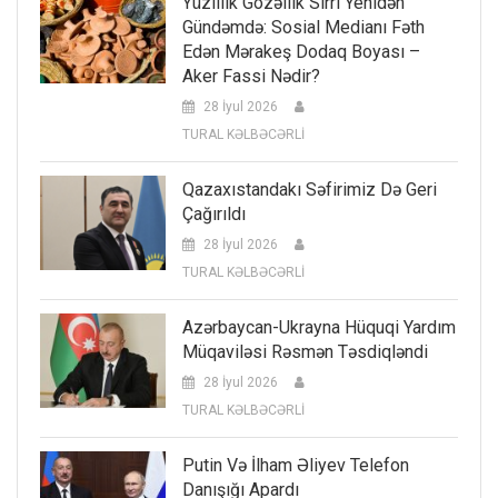
Yüzillik Gözəllik Sirri Yenidən
Gündəmdə: Sosial Medianı Fəth
Edən Mərakeş Dodaq Boyası –
Aker Fassi Nədir?
28 İyul 2026
TURAL KƏLBƏCƏRLİ
Qazaxıstandakı Səfirimiz Də Geri
Çağırıldı
28 İyul 2026
TURAL KƏLBƏCƏRLİ
Azərbaycan-Ukrayna Hüquqi Yardım
Müqaviləsi Rəsmən Təsdiqləndi
28 İyul 2026
TURAL KƏLBƏCƏRLİ
Putin Və İlham Əliyev Telefon
Danışığı Apardı