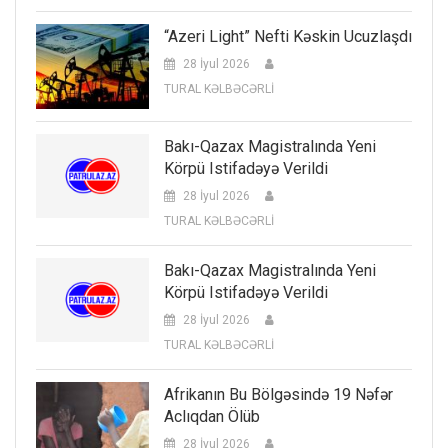
“Azeri Light” Nefti Kəskin Ucuzlaşdı
28 İyul 2026
TURAL KƏLBƏCƏRLİ
Bakı-Qazax Magistralında Yeni
Körpü Istifadəyə Verildi
28 İyul 2026
TURAL KƏLBƏCƏRLİ
Bakı-Qazax Magistralında Yeni
Körpü Istifadəyə Verildi
28 İyul 2026
TURAL KƏLBƏCƏRLİ
Afrikanın Bu Bölgəsində 19 Nəfər
Aclıqdan Ölüb
28 İyul 2026