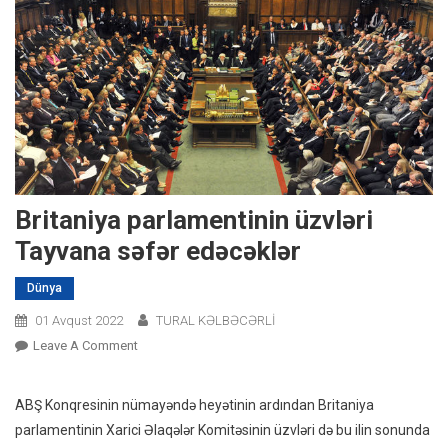
Britaniya parlamentinin üzvləri
Tayvana səfər edəcəklər
Dünya
01 Avqust 2022
TURAL KƏLBƏCƏRLİ
On
Leave A Comment
Britaniya
Parlamentinin
ABŞ Konqresinin nümayəndə heyətinin ardından Britaniya
Üzvləri
parlamentinin Xarici Əlaqələr Komitəsinin üzvləri də bu ilin sonunda
Tayvana