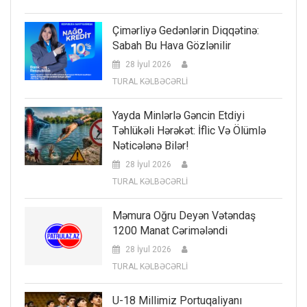
Çimərliyə Gedənlərin Diqqətinə:
Sabah Bu Hava Gözlənilir
28 İyul 2026
TURAL KƏLBƏCƏRLİ
Yayda Minlərlə Gəncin Etdiyi
Təhlükəli Hərəkət: İflic Və Ölümlə
Nəticələnə Bilər!
28 İyul 2026
TURAL KƏLBƏCƏRLİ
Məmura Oğru Deyən Vətəndaş
1200 Manat Cərimələndi
28 İyul 2026
TURAL KƏLBƏCƏRLİ
U-18 Millimiz Portuqaliyanı