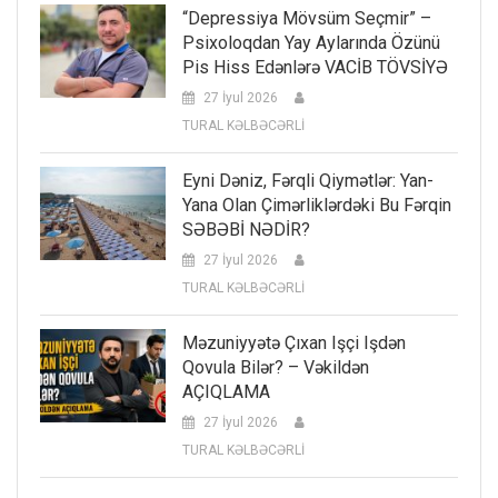
“Depressiya Mövsüm Seçmir” –
Psixoloqdan Yay Aylarında Özünü
Pis Hiss Edənlərə VACİB TÖVSİYƏ
27 İyul 2026
TURAL KƏLBƏCƏRLİ
Eyni Dəniz, Fərqli Qiymətlər: Yan-
Yana Olan Çimərliklərdəki Bu Fərqin
SƏBƏBİ NƏDİR?
27 İyul 2026
TURAL KƏLBƏCƏRLİ
Məzuniyyətə Çıxan Işçi Işdən
Qovula Bilər? – Vəkildən
AÇIQLAMA
27 İyul 2026
TURAL KƏLBƏCƏRLİ