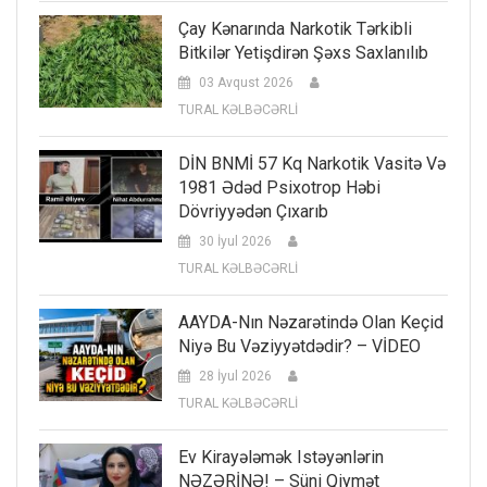
Çay Kənarında Narkotik Tərkibli
Bitkilər Yetişdirən Şəxs Saxlanılıb
03 Avqust 2026
TURAL KƏLBƏCƏRLİ
DİN BNMİ 57 Kq Narkotik Vasitə Və
1981 Ədəd Psixotrop Həbi
Dövriyyədən Çıxarıb
30 İyul 2026
TURAL KƏLBƏCƏRLİ
AAYDA-Nın Nəzarətində Olan Keçid
Niyə Bu Vəziyyətdədir? – VİDEO
28 İyul 2026
TURAL KƏLBƏCƏRLİ
Ev Kirayələmək Istəyənlərin
NƏZƏRİNƏ! – Süni Qiymət