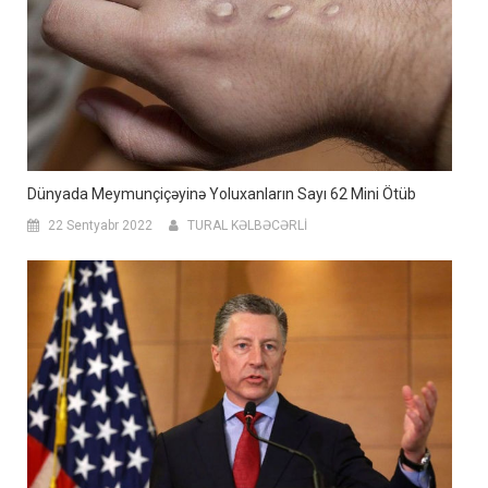
Dünyada Meymunçiçəyinə Yoluxanların Sayı 62 Mini Ötüb
22 Sentyabr 2022
TURAL KƏLBƏCƏRLİ