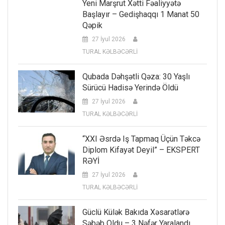
Yeni Marşrut Xətti Fəaliyyətə
Başlayır – Gedişhaqqı 1 Manat 50
Qəpik
27 İyul 2026
TURAL KƏLBƏCƏRLİ
Qubada Dəhşətli Qəza: 30 Yaşlı
Sürücü Hadisə Yerində Öldü
27 İyul 2026
TURAL KƏLBƏCƏRLİ
“XXI Əsrdə Iş Tapmaq Üçün Təkcə
Diplom Kifayət Deyil” – EKSPERT
RƏYİ
27 İyul 2026
TURAL KƏLBƏCƏRLİ
Güclü Külək Bakıda Xəsarətlərə
Səbəb Oldu – 3 Nəfər Yaralandı