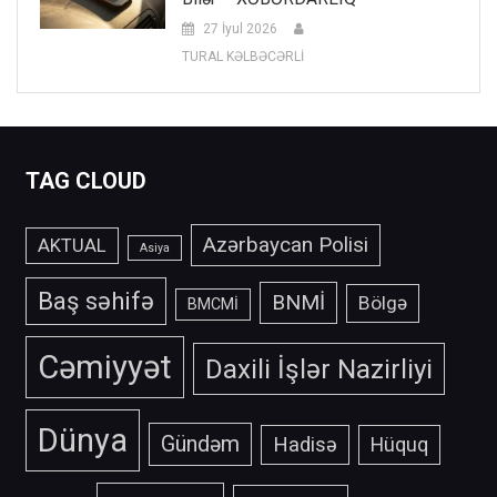
27 İyul 2026
TURAL KƏLBƏCƏRLİ
TAG CLOUD
Azərbaycan Polisi
AKTUAL
Asiya
Baş səhifə
BNMİ
Bölgə
BMCMİ
Cəmiyyət
Daxili İşlər Nazirliyi
Dünya
Gündəm
Hadisə
Hüquq