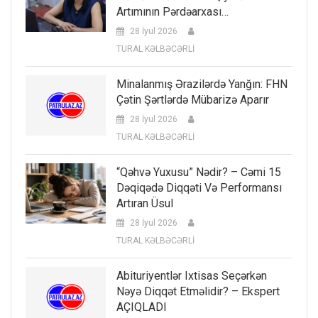
Artımının Pərdəarxası…
28 İyul 2026
TURAL KƏLBƏCƏRLİ
Minalanmış Ərazilərdə Yanğın: FHN
Çətin Şərtlərdə Mübarizə Aparır
28 İyul 2026
TURAL KƏLBƏCƏRLİ
“Qəhvə Yuxusu” Nədir? – Cəmi 15
Dəqiqədə Diqqəti Və Performansı
Artıran Üsul
28 İyul 2026
TURAL KƏLBƏCƏRLİ
Abituriyentlər Ixtisas Seçərkən
Nəyə Diqqət Etməlidir? – Ekspert
AÇIQLADI