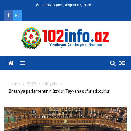
Skip
Cümə axşamı, Avqust 06, 2026
to
content
Home
2023
Oktyabr
Britaniya parlamentinin üzvləri Tayvana səfər edəcəklər