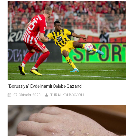
“Borussiya” Evdə Inamlı Qələbə Qazandı
07 Oktyabr 2023
TURAL KƏLBƏCƏRLİ