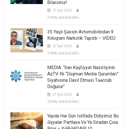
Bilərsiniz!
27 İyul 2026
TURAL KƏLBƏCƏRLİ
35 Yaşlı Şəxsin Avtomobilindən 9
Kiloqram Narkotik Tapıldı – VİDEO
27 İyul 2026
TURAL KƏLBƏCƏRLİ
MEDİA: “İran Kəşfiyyat Nazirliyinin
AzTV-Ni “düşmən Media Qurumları”
Siyahısına Daxil Etməsi Təəccüb
Doğurur”
27 İyul 2026
TURAL KƏLBƏCƏRLİ
Yayda Hər Gün Istifadə Etdiyimiz Bu
Əşyalar Partlaya Və Ya Sıradan Çıxa
Bilər – XƏBƏRDARLIQ