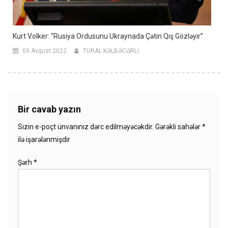
Kurt Volker: “Rusiya Ordusunu Ukraynada Çətin Qış Gözləyir”
09 Avqust 2022
TURAL KƏLBƏCƏRLİ
Bir cavab yazın
Sizin e-poçt ünvanınız dərc edilməyəcəkdir.
Gərəkli sahələr
*
ilə işarələnmişdir
Şərh
*