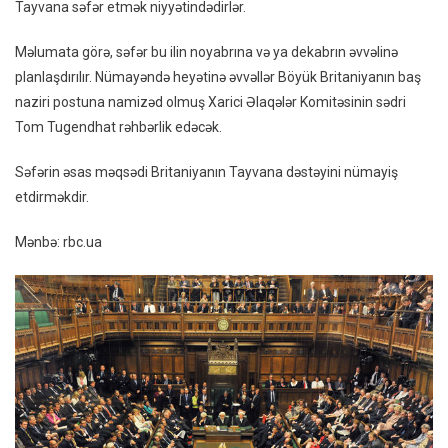
Tayvana səfər etmək niyyətindədirlər.
Səfər
Edəcəklər
Məlumata görə, səfər bu ilin noyabrına və ya dekabrın əvvəlinə
planlaşdırılır. Nümayəndə heyətinə əvvəllər Böyük Britaniyanın baş
naziri postuna namizəd olmuş Xarici Əlaqələr Komitəsinin sədri
Tom Tugendhat rəhbərlik edəcək.
Səfərin əsas məqsədi Britaniyanın Tayvana dəstəyini nümayiş
etdirməkdir.
Mənbə: rbc.ua