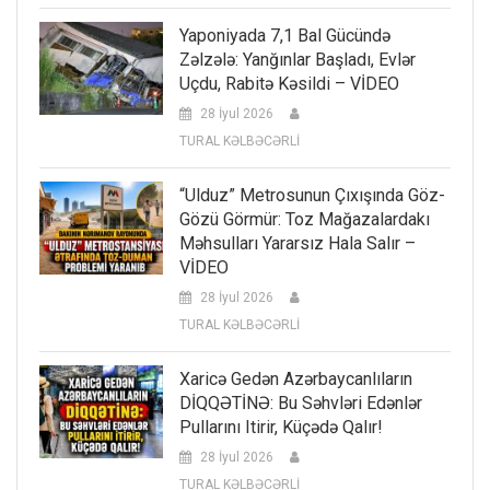
Yaponiyada 7,1 Bal Gücündə
Zəlzələ: Yanğınlar Başladı, Evlər
Uçdu, Rabitə Kəsildi – VİDEO
28 İyul 2026
TURAL KƏLBƏCƏRLİ
“Ulduz” Metrosunun Çıxışında Göz-
Gözü Görmür: Toz Mağazalardakı
Məhsulları Yararsız Hala Salır –
VİDEO
28 İyul 2026
TURAL KƏLBƏCƏRLİ
Xaricə Gedən Azərbaycanlıların
DİQQƏTİNƏ: Bu Səhvləri Edənlər
Pullarını Itirir, Küçədə Qalır!
28 İyul 2026
TURAL KƏLBƏCƏRLİ