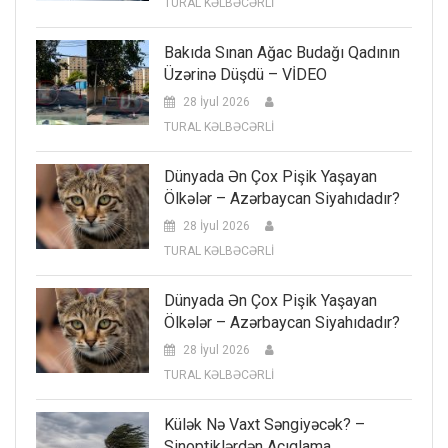
TURAL KƏLBƏCƏRLİ
Bakıda Sınan Ağac Budağı Qadının
Üzərinə Düşdü – VİDEO
28 İyul 2026
TURAL KƏLBƏCƏRLİ
Dünyada Ən Çox Pişik Yaşayan
Ölkələr – Azərbaycan Siyahıdadır?
28 İyul 2026
TURAL KƏLBƏCƏRLİ
Dünyada Ən Çox Pişik Yaşayan
Ölkələr – Azərbaycan Siyahıdadır?
28 İyul 2026
TURAL KƏLBƏCƏRLİ
Külək Nə Vaxt Səngiyəcək? –
Sinoptiklərdən Açıqlama