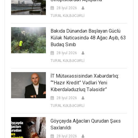
28 İyul 2026
TURAL KƏLBƏCƏRLİ
Bakıda Dünəndən Başlayan Güclü
Külək Nəticəsində 48 Ağac Aşıb, 63
Budaq Sınıb
28 İyul 2026
TURAL KƏLBƏCƏRLİ
İT Mütəxəssisindən Xəbərdarlıq:
“”Hazır Kredit” Vədləri Yeni
Kiberdələduzluq Tələsidir”
28 İyul 2026
TURAL KƏLBƏCƏRLİ
Göyçayda Ağacları Qurudan Şəxs
Saxlanıldı
28 İyul 2026