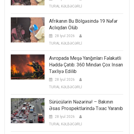
TURAL KƏLBƏCƏRLİ
Afrikanın Bu Bölgəsində 19 Nəfər
Aclıqdan Ölüb
28 İyul 2026
TURAL KƏLBƏCƏRLİ
Avropada Meşə Yanğınları Fəlakətli
Həddə Çatıb: 360 Mindən Çox Insan
Təxliyə Edilib
28 İyul 2026
TURAL KƏLBƏCƏRLİ
Sürücülərin Nəzərinə! – Bakının
Əsas Prospektlərində Tıxac Yaranıb
28 İyul 2026
TURAL KƏLBƏCƏRLİ