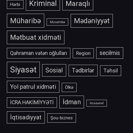
Kriminal
Maraqlı
Hərbi
Müharibə
Mədəniyyət
Müsahibə
Mətbuat xidməti
secilmis
Qəhraman vətən oğlulları
Region
Siyasət
Sosial
Tədbirlər
Təhsil
Yol patrul xidməti
Ölkə
İdman
İCRA HAKİMİYYƏTİ
İncəsənət
İqtisadiyyat
Şou-biznes