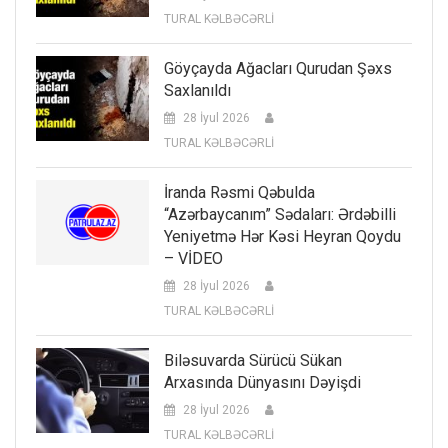
TURAL KƏLBƏCƏRLİ
Göyçayda Ağacları Qurudan Şəxs
Saxlanıldı
28 İyul 2026
TURAL KƏLBƏCƏRLİ
İranda Rəsmi Qəbulda
“Azərbaycanım” Sədaları: Ərdəbilli
Yeniyetmə Hər Kəsi Heyran Qoydu
– VİDEO
28 İyul 2026
TURAL KƏLBƏCƏRLİ
Biləsuvarda Sürücü Sükan
Arxasında Dünyasını Dəyişdi
28 İyul 2026
TURAL KƏLBƏCƏRLİ