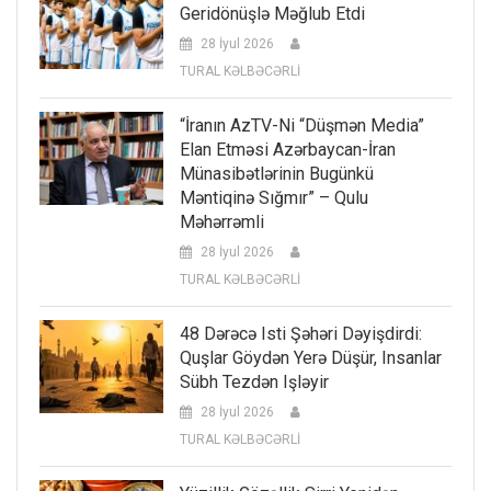
Geridönüşlə Məğlub Etdi
28 İyul 2026
TURAL KƏLBƏCƏRLİ
“İranın AzTV-Ni “düşmən Media”
Elan Etməsi Azərbaycan-İran
Münasibətlərinin Bugünkü
Məntiqinə Sığmır” – Qulu
Məhərrəmli
28 İyul 2026
TURAL KƏLBƏCƏRLİ
48 Dərəcə Isti Şəhəri Dəyişdirdi:
Quşlar Göydən Yerə Düşür, Insanlar
Sübh Tezdən Işləyir
28 İyul 2026
TURAL KƏLBƏCƏRLİ