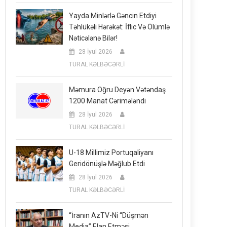
Yayda Minlərlə Gəncin Etdiyi
Təhlükəli Hərəkət: İflic Və Ölümlə
Nəticələnə Bilər!
28 İyul 2026
TURAL KƏLBƏCƏRLİ
Məmura Oğru Deyən Vətəndaş
1200 Manat Cərimələndi
28 İyul 2026
TURAL KƏLBƏCƏRLİ
U-18 Millimiz Portuqaliyanı
Geridönüşlə Məğlub Etdi
28 İyul 2026
TURAL KƏLBƏCƏRLİ
“İranın AzTV-Ni “düşmən
Media” Elan Etməsi