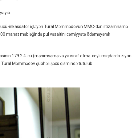
yayıb.
lda sürücü-inkassator işləyən Tural Məmmədovun MMC-dən iltizamnamə
9 400 manat məbləğində pul vəsaitini cəmiyyətə ödəməyərək
ləsinin 179.2.4-cü (mənimsəmə və ya israf etmə-xeyli miqdarda ziyan
la Tural Məmmədov şübhəli şəxs qismində tutulub.