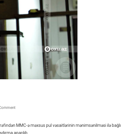
b
On
 Comment
“Azərpoçt”un
Əməkdaşı
rəfindən MMC-ə məxsus pul vəsaitlərinin mənimsənilməsi ilə bağlı
Tutulub
dırma aparılıb.