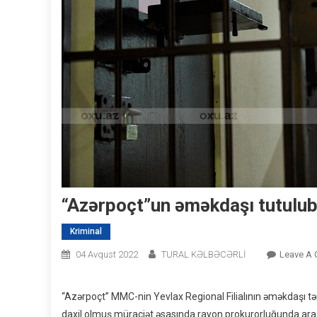
“Azərpoçt”un əməkdaşı tutulu
Kriminal
04 Avqust 2022
TURAL KƏLBƏCƏRLİ
Leave A
“Azərpoçt” MMC-nin Yevlax Regional Filialının əməkdaşı tə
daxil olmuş müraciət əsasında rayon prokurorluğunda araş