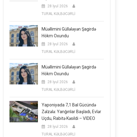
28 İyul 2026
TURAL KƏLBƏCƏRLİ
Müəllimini Güllələyən Şagirdə
Hökm Oxundu
28 İyul 2026
TURAL KƏLBƏCƏRLİ
Müəllimini Güllələyən Şagirdə
Hökm Oxundu
28 İyul 2026
TURAL KƏLBƏCƏRLİ
Yaponiyada 7,1 Bal Gücündə
Zəlzələ: Yanğınlar Başladı, Evlər
Uçdu, Rabitə Kəsildi – VİDEO
28 İyul 2026
TURAL KƏLBƏCƏRLİ