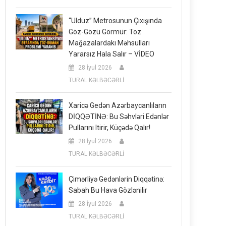
“Ulduz” Metrosunun Çıxışında
Göz-Gözü Görmür: Toz
Mağazalardakı Məhsulları
Yararsız Hala Salır – VİDEO
28 İyul 2026
TURAL KƏLBƏCƏRLİ
Xaricə Gedən Azərbaycanlıların
DİQQƏTİNƏ: Bu Səhvləri Edənlər
Pullarını Itirir, Küçədə Qalır!
28 İyul 2026
TURAL KƏLBƏCƏRLİ
Çimərliyə Gedənlərin Diqqətinə:
Sabah Bu Hava Gözlənilir
28 İyul 2026
TURAL KƏLBƏCƏRLİ