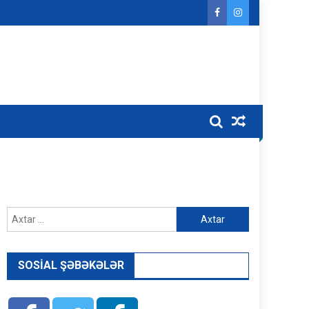
Axtarış:
SOSIAL ŞƏBƏKƏLƏR