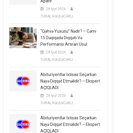
Aparır
28 İyul 2026
TURAL KƏLBƏCƏRLİ
“Qəhvə Yuxusu” Nədir? – Cəmi
15 Dəqiqədə Diqqəti Və
Performansı Artıran Üsul
28 İyul 2026
TURAL KƏLBƏCƏRLİ
Abituriyentlər Ixtisas Seçərkən
Nəyə Diqqət Etməlidir? – Ekspert
AÇIQLADI
28 İyul 2026
TURAL KƏLBƏCƏRLİ
Abituriyentlər Ixtisas Seçərkən
Nəyə Diqqət Etməlidir? – Ekspert
AÇIQLADI