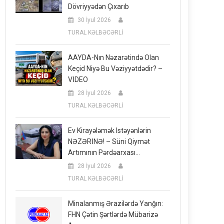
Dövriyyədən Çıxarıb
30 İyul 2026
TURAL KƏLBƏCƏRLİ
AAYDA-Nın Nəzarətində Olan
Keçid Niyə Bu Vəziyyətdədir? –
VİDEO
28 İyul 2026
TURAL KƏLBƏCƏRLİ
Ev Kirayələmək Istəyənlərin
NƏZƏRİNƏ! – Süni Qiymət
Artımının Pərdəarxası…
28 İyul 2026
TURAL KƏLBƏCƏRLİ
Minalanmış Ərazilərdə Yanğın:
FHN Çətin Şərtlərdə Mübarizə