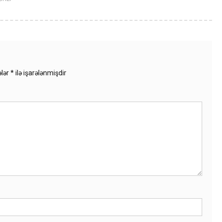
ələr
*
ilə işarələnmişdir