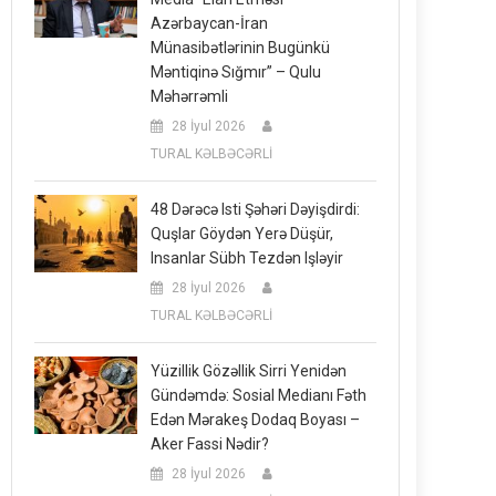
Azərbaycan-İran
Münasibətlərinin Bugünkü
Məntiqinə Sığmır” – Qulu
Məhərrəmli
28 İyul 2026
TURAL KƏLBƏCƏRLİ
48 Dərəcə Isti Şəhəri Dəyişdirdi:
Quşlar Göydən Yerə Düşür,
Insanlar Sübh Tezdən Işləyir
28 İyul 2026
TURAL KƏLBƏCƏRLİ
Yüzillik Gözəllik Sirri Yenidən
Gündəmdə: Sosial Medianı Fəth
Edən Mərakeş Dodaq Boyası –
Aker Fassi Nədir?
28 İyul 2026