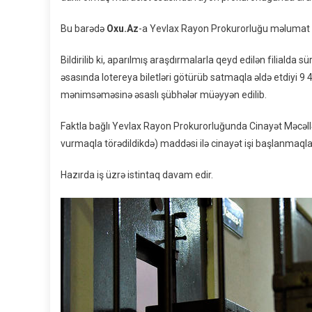
Bu barədə
Oxu.Az
-a Yevlax Rayon Prokurorluğu məlumat 
Bildirilib ki, aparılmış araşdırmalarla qeyd edilən filia
əsasında lotereya biletləri götürüb satmaqla əldə etdiyi 
mənimsəməsinə əsaslı şübhələr müəyyən edilib.
Faktla bağlı Yevlax Rayon Prokurorluğunda Cinayət Məcəl
vurmaqla törədildikdə) maddəsi ilə cinayət işi başlanmaq
Hazırda iş üzrə istintaq davam edir.