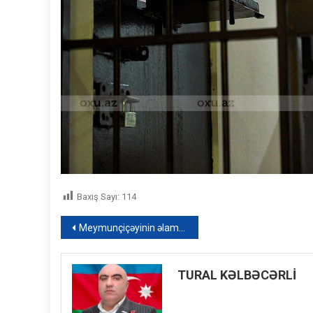
Baxış Sayı:
114
Yazı
Meymunçiçəyinin əlamətləri hansılardır? – TƏBİB məlumat yaydı
naviqasiyası
TURAL KƏLBƏCƏRLİ