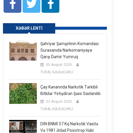
XƏBƏR LENTI
Şəhriyar Şəmşirlinin Komandası:
Suraxanıda Narkomaniyaya
Qarşı Dəmir Yumruq
05 Avqust 2026
TURAL KƏLBƏCƏRLİ
Çay Kənarında Narkotik Tərkibli
Bitkilər Yetişdirən Şəxs Saxlanılıb
03 Avqust 2026
TURAL KƏLBƏCƏRLİ
DİN BNMİ 57 Kq Narkotik Vasitə
Və 1981 Ədəd Psixotrop Həbi