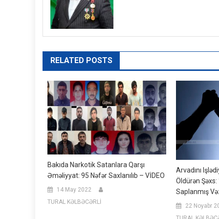
RELATED POSTS
Bakıda Narkotik Satanlara Qarşı
Arvadını Işlə
Əməliyyat: 95 Nəfər Saxlanılıb – VİDEO
Öldürən Şəxs:
14 May 2022
Saplanmış Vəz
TURAL KƏLBƏCƏRLİ
22 Noyabr 2
TURAL KƏLBƏC