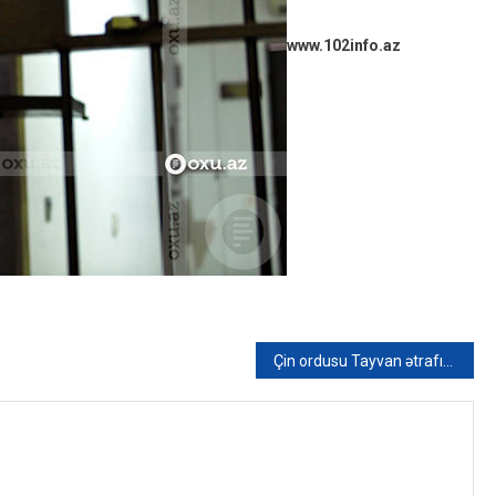
www.102info.az
Çin ordusu Tayvan ətrafında genişmiqyaslı hərbi təlimlərə başladı – FOTO/VİDEO