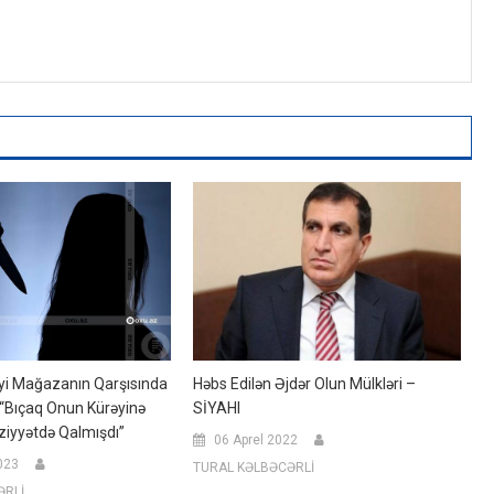
diyi Mağazanın Qarşısında
Həbs Edilən Əjdər Olun Mülkləri –
 “Bıçaq Onun Kürəyinə
SİYAHI
iyyətdə Qalmışdı”
06 Aprel 2022
023
TURAL KƏLBƏCƏRLİ
ƏRLİ