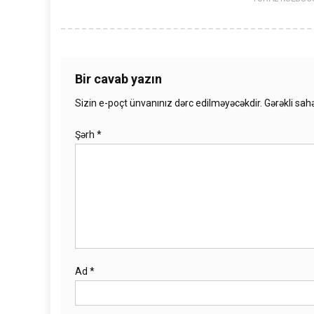
Bir cavab yazın
Sizin e-poçt ünvanınız dərc edilməyəcəkdir.
Gərəkli sah
Şərh
*
Ad
*