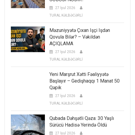
27 İyul 2026
TURAL KƏLBƏCƏRLİ
Məzuniyyətə Çıxan Işçi Işdən
Qovula Bilər? – Vəkildən
AÇIQLAMA
27 İyul 2026
TURAL KƏLBƏCƏRLİ
Yeni Marşrut Xətti Fəaliyyətə
Başlayır – Gedişhaqqı 1 Manat 50
Qəpik
27 İyul 2026
TURAL KƏLBƏCƏRLİ
Qubada Dəhşətli Qəza: 30 Yaşlı
Sürücü Hadisə Yerində Öldü
27 İyul 2026