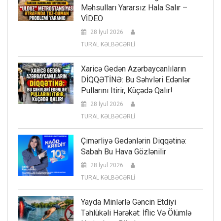
Məhsulları Yararsız Hala Salır –
VİDEO
28 İyul 2026
TURAL KƏLBƏCƏRLİ
Xaricə Gedən Azərbaycanlıların
DİQQƏTİNƏ: Bu Səhvləri Edənlər
Pullarını Itirir, Küçədə Qalır!
28 İyul 2026
TURAL KƏLBƏCƏRLİ
Çimərliyə Gedənlərin Diqqətinə:
Sabah Bu Hava Gözlənilir
28 İyul 2026
TURAL KƏLBƏCƏRLİ
Yayda Minlərlə Gəncin Etdiyi
Təhlükəli Hərəkət: İflic Və Ölümlə