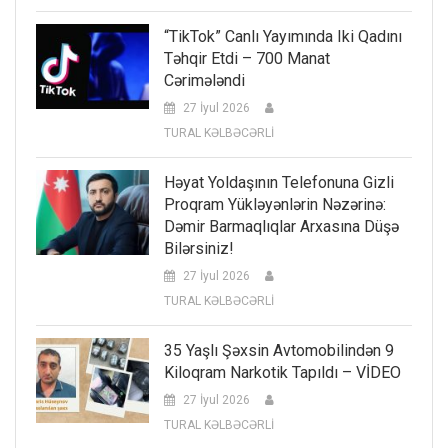
“TikTok” Canlı Yayımında Iki Qadını
Təhqir Etdi – 700 Manat
Cərimələndi
27 İyul 2026
TURAL KƏLBƏCƏRLİ
Həyat Yoldaşının Telefonuna Gizli
Proqram Yükləyənlərin Nəzərinə:
Dəmir Barmaqlıqlar Arxasına Düşə
Bilərsiniz!
27 İyul 2026
TURAL KƏLBƏCƏRLİ
35 Yaşlı Şəxsin Avtomobilindən 9
Kiloqram Narkotik Tapıldı – VİDEO
27 İyul 2026
TURAL KƏLBƏCƏRLİ