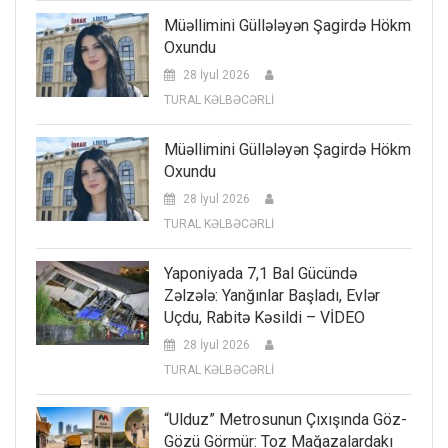
Müəllimini Güllələyən Şagirdə Hökm
Oxundu
28 İyul 2026
TURAL KƏLBƏCƏRLİ
Müəllimini Güllələyən Şagirdə Hökm
Oxundu
28 İyul 2026
TURAL KƏLBƏCƏRLİ
Yaponiyada 7,1 Bal Gücündə
Zəlzələ: Yanğınlar Başladı, Evlər
Uçdu, Rabitə Kəsildi – VİDEO
28 İyul 2026
TURAL KƏLBƏCƏRLİ
“Ulduz” Metrosunun Çıxışında Göz-
Gözü Görmür: Toz Mağazalardakı