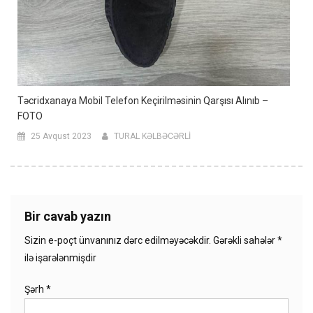
Təcridxanaya Mobil Telefon Keçirilməsinin Qarşısı Alınıb –
FOTO
25 Avqust 2023
TURAL KƏLBƏCƏRLİ
Bir cavab yazın
Sizin e-poçt ünvanınız dərc edilməyəcəkdir.
Gərəkli sahələr
*
ilə işarələnmişdir
Şərh
*