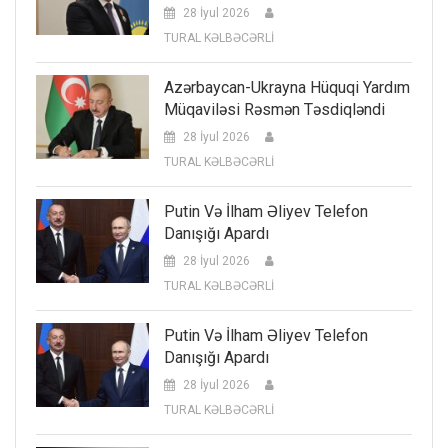
28 İyul 2026
TURAL KƏLBƏCƏRLİ
Azərbaycan-Ukrayna Hüquqi Yardım
Müqaviləsi Rəsmən Təsdiqləndi
28 İyul 2026
TURAL KƏLBƏCƏRLİ
Putin Və İlham Əliyev Telefon
Danışığı Apardı
28 İyul 2026
TURAL KƏLBƏCƏRLİ
Putin Və İlham Əliyev Telefon
Danışığı Apardı
28 İyul 2026
TURAL KƏLBƏCƏRLİ