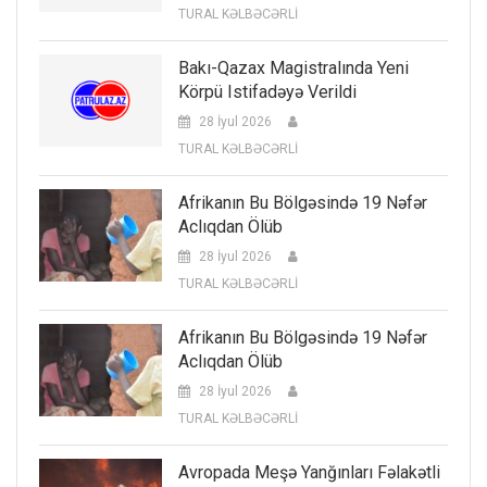
TURAL KƏLBƏCƏRLİ
Bakı-Qazax Magistralında Yeni
Körpü Istifadəyə Verildi
28 İyul 2026
TURAL KƏLBƏCƏRLİ
Afrikanın Bu Bölgəsində 19 Nəfər
Aclıqdan Ölüb
28 İyul 2026
TURAL KƏLBƏCƏRLİ
Afrikanın Bu Bölgəsində 19 Nəfər
Aclıqdan Ölüb
28 İyul 2026
TURAL KƏLBƏCƏRLİ
Avropada Meşə Yanğınları Fəlakətli