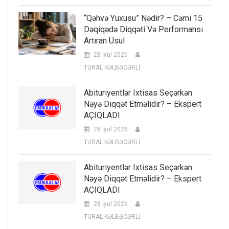
“Qəhvə Yuxusu” Nədir? – Cəmi 15
Dəqiqədə Diqqəti Və Performansı
Artıran Üsul
28 İyul 2026
TURAL KƏLBƏCƏRLİ
Abituriyentlər Ixtisas Seçərkən
Nəyə Diqqət Etməlidir? – Ekspert
AÇIQLADI
28 İyul 2026
TURAL KƏLBƏCƏRLİ
Abituriyentlər Ixtisas Seçərkən
Nəyə Diqqət Etməlidir? – Ekspert
AÇIQLADI
28 İyul 2026
TURAL KƏLBƏCƏRLİ