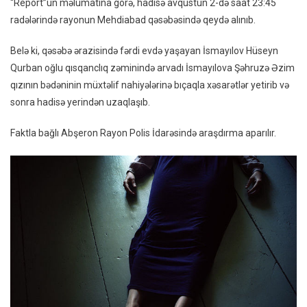
“Report”un məlumatına görə, hadisə avqustun 2-də saat 23:45
Hadisə
radələrində rayonun Mehdiabad qəsəbəsində qeydə alınıb.
Yerindən
Qaçdı
Belə ki, qəsəbə ərazisində fərdi evdə yaşayan İsmayılov Hüseyn
Qurban oğlu qısqanclıq zəminində arvadı İsmayılova Şəhruzə Əzim
qızının bədəninin müxtəlif nahiyələrinə bıçaqla xəsarətlər yetirib və
sonra hadisə yerindən uzaqlaşıb.
Faktla bağlı Abşeron Rayon Polis İdarəsində araşdırma aparılır.