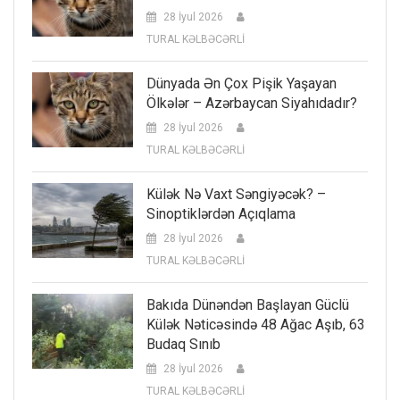
28 İyul 2026
TURAL KƏLBƏCƏRLİ
Dünyada Ən Çox Pişik Yaşayan
Ölkələr – Azərbaycan Siyahıdadır?
28 İyul 2026
TURAL KƏLBƏCƏRLİ
Külək Nə Vaxt Səngiyəcək? –
Sinoptiklərdən Açıqlama
28 İyul 2026
TURAL KƏLBƏCƏRLİ
Bakıda Dünəndən Başlayan Güclü
Külək Nəticəsində 48 Ağac Aşıb, 63
Budaq Sınıb
28 İyul 2026
TURAL KƏLBƏCƏRLİ