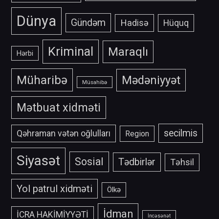
Dünya
Gündəm
Hadisə
Hüquq
Kriminal
Maraqlı
Hərbi
Müharibə
Mədəniyyət
Müsahibə
Mətbuat xidməti
secilmis
Qəhraman vətən oğlulları
Region
Siyasət
Sosial
Tədbirlər
Təhsil
Yol patrul xidməti
Ölkə
İdman
İCRA HAKİMİYYƏTİ
İncəsənət