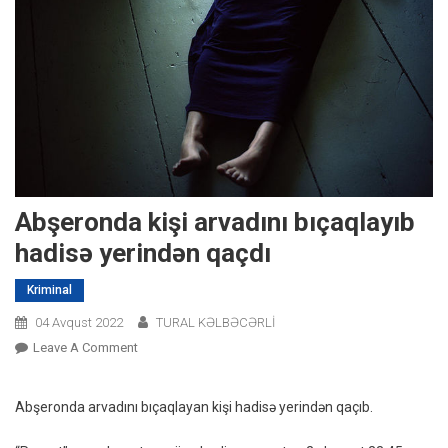
Abşeronda kişi arvadını bıçaqlayıb
hadisə yerindən qaçdı
Kriminal
04 Avqust 2022
TURAL KƏLBƏCƏRLİ
On
Leave A Comment
Abşeronda
Kişi
Abşeronda arvadını bıçaqlayan kişi hadisə yerindən qaçıb.
Arvadını
Bıçaqlayıb