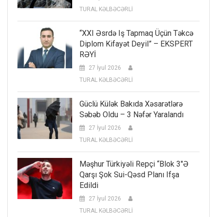
TURAL KƏLBƏCƏRLİ
“XXI Əsrdə Iş Tapmaq Üçün Təkcə
Diplom Kifayət Deyil” – EKSPERT
RƏYİ
27 İyul 2026
TURAL KƏLBƏCƏRLİ
Güclü Külək Bakıda Xəsarətlərə
Səbəb Oldu – 3 Nəfər Yaralandı
27 İyul 2026
TURAL KƏLBƏCƏRLİ
Məşhur Türkiyəli Repçi “Blok 3″ə
Qarşı Şok Sui-Qəsd Planı Ifşa
Edildi
27 İyul 2026
TURAL KƏLBƏCƏRLİ