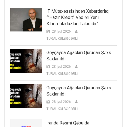
İT Mütəxəssisindən Xəbərdarlıq:
“”Hazır Kredit” Vədləri Yeni
Kiberdələduzluq Tələsidir”
28 İyul 2026
TURAL KƏLBƏCƏRLİ
Göyçayda Ağacları Qurudan Şəxs
Saxlanıldı
28 İyul 2026
TURAL KƏLBƏCƏRLİ
Göyçayda Ağacları Qurudan Şəxs
Saxlanıldı
28 İyul 2026
TURAL KƏLBƏCƏRLİ
İranda Rəsmi Qəbulda