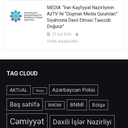
MEDİA: “İran Kəşfiyyat Nazirliyinin
AzTV-Ni “düşmən Media Qurumları”
Siyahısına Daxil Etməsi Təəccüb
Doğurur”
27 İyul 2026
TURAL KƏLBƏCƏRLİ
TAG CLOUD
Azərbaycan Polisi
AKTUAL
Asiya
Baş səhifə
BNMİ
Bölgə
BMCMİ
Cəmiyyət
Daxili İşlər Nazirliyi