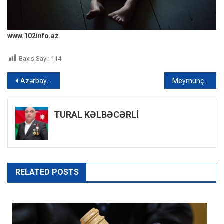
www.102info.az
Baxış Sayı:
114
Yazı
Azərbaycan XİN: “Ermənistanın əsassız ittihamlarını qətiyyətlə rədd edirik”
Meymunçiçəyinin əlamətləri hansılardır? – TƏBİB məlumat yaydı
naviqasiyası
TURAL KƏLBƏCƏRLİ
RELATED POSTS