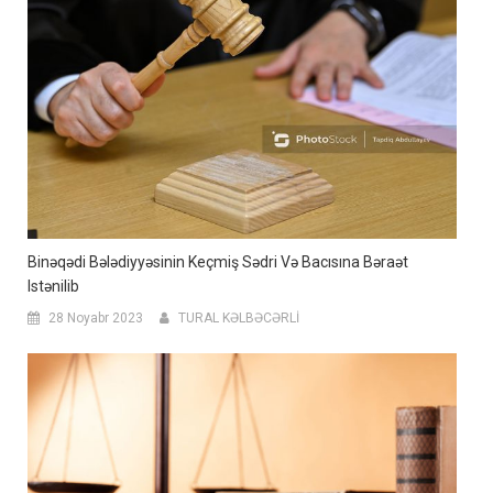
Binəqədi Bələdiyyəsinin Keçmiş Sədri Və Bacısına Bəraət
Istənilib
28 Noyabr 2023
TURAL KƏLBƏCƏRLİ