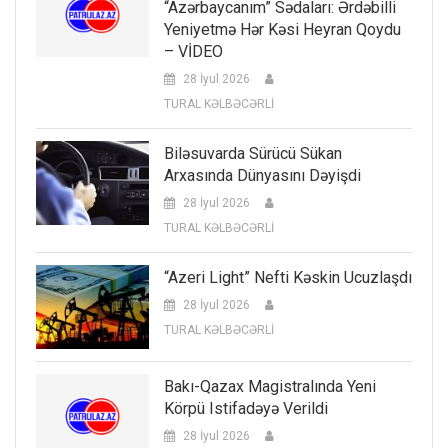
“Azərbaycanım” Sədaları: Ərdəbilli
Yeniyetmə Hər Kəsi Heyran Qoydu
– VİDEO
28 İyul 2026
TURAL KƏLBƏCƏRLİ
Biləsuvarda Sürücü Sükan
Arxasında Dünyasını Dəyişdi
28 İyul 2026
TURAL KƏLBƏCƏRLİ
“Azeri Light” Nefti Kəskin Ucuzlaşdı
28 İyul 2026
TURAL KƏLBƏCƏRLİ
Bakı-Qazax Magistralında Yeni
Körpü Istifadəyə Verildi
28 İyul 2026