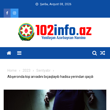
Skip
Şənbə, Avqust 08, 2026
to
content
Home
2023
Sentyabr
Abşeronda kişi arvadını bıçaqlayıb hadisə yerindən qaçdı