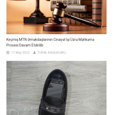
Keçmiş MTN Əməkdaşlarının Cinayət Işi Üzrə Məhkəmə
Prosesi Davam Etdirilib
17 May 2022
TURAL KƏLBƏCƏRLİ