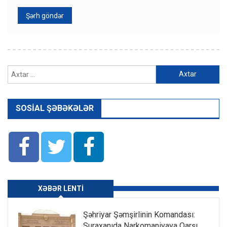
Axtarış:
SOSIAL ŞƏBƏKƏLƏR
XƏBƏR LENTI
Şəhriyar Şəmşirlinin Komandası:
Suraxanıda Narkomaniyaya Qarşı