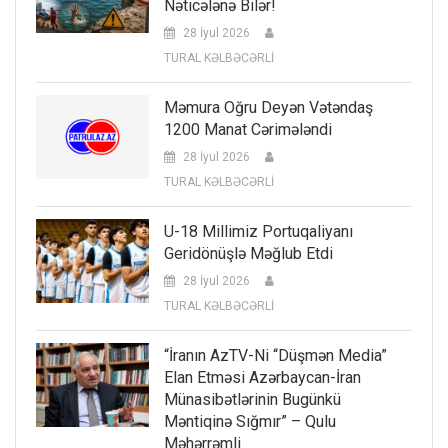
Nəticələnə Bilər!
28 İyul 2026
TURAL KƏLBƏCƏRLİ
Məmura Oğru Deyən Vətəndaş
1200 Manat Cərimələndi
28 İyul 2026
TURAL KƏLBƏCƏRLİ
U-18 Millimiz Portuqaliyanı
Geridönüşlə Məğlub Etdi
28 İyul 2026
TURAL KƏLBƏCƏRLİ
“İranın AzTV-Ni “düşmən Media”
Elan Etməsi Azərbaycan-İran
Münasibətlərinin Bugünkü
Məntiqinə Sığmır” – Qulu
Məhərrəmli