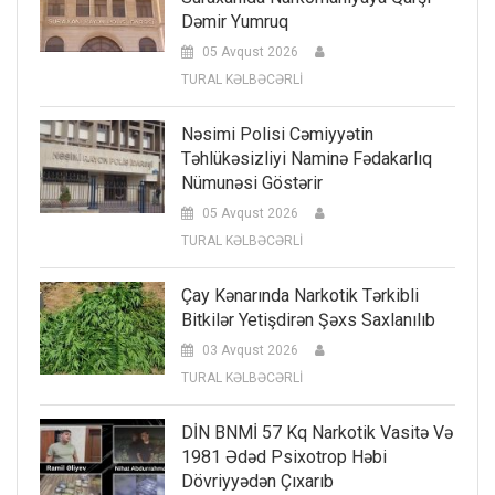
Dəmir Yumruq
05 Avqust 2026
TURAL KƏLBƏCƏRLİ
Nəsimi Polisi Cəmiyyətin
Təhlükəsizliyi Naminə Fədakarlıq
Nümunəsi Göstərir
05 Avqust 2026
TURAL KƏLBƏCƏRLİ
Çay Kənarında Narkotik Tərkibli
Bitkilər Yetişdirən Şəxs Saxlanılıb
03 Avqust 2026
TURAL KƏLBƏCƏRLİ
DİN BNMİ 57 Kq Narkotik Vasitə Və
1981 Ədəd Psixotrop Həbi
Dövriyyədən Çıxarıb