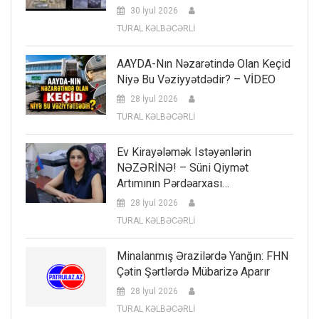
30 İyul 2026
TURAL KƏLBƏCƏRLİ
AAYDA-Nın Nəzarətində Olan Keçid
Niyə Bu Vəziyyətdədir? – VİDEO
28 İyul 2026
TURAL KƏLBƏCƏRLİ
Ev Kirayələmək Istəyənlərin
NƏZƏRİNƏ! – Süni Qiymət
Artımının Pərdəarxası…
28 İyul 2026
TURAL KƏLBƏCƏRLİ
Minalanmış Ərazilərdə Yanğın: FHN
Çətin Şərtlərdə Mübarizə Aparır
28 İyul 2026
TURAL KƏLBƏCƏRLİ