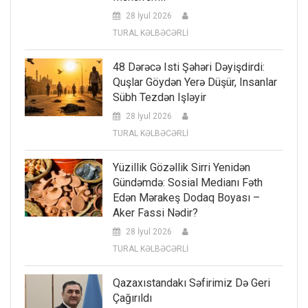
28 İyul 2026
TURAL KƏLBƏCƏRLİ
48 Dərəcə Isti Şəhəri Dəyişdirdi:
Quşlar Göydən Yerə Düşür, Insanlar
Sübh Tezdən Işləyir
28 İyul 2026
TURAL KƏLBƏCƏRLİ
Yüzillik Gözəllik Sirri Yenidən
Gündəmdə: Sosial Medianı Fəth
Edən Mərakeş Dodaq Boyası –
Aker Fassi Nədir?
28 İyul 2026
TURAL KƏLBƏCƏRLİ
Qazaxıstandakı Səfirimiz Də Geri
Çağırıldı