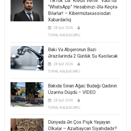
“TikTok”da “kredit Verilir” Vədi Ilə
“WhatsApp” Hesabınızı Ələ Keçirə
Bilərlər! – Kibermütəxəssisdən
Xəbərdarlıq
28 İyul 2026
TURAL KƏLBƏCƏRLİ
Bakı Və Abşeronun Bəzi
Ərazilərində 2 Günlük Su Kəsiləcək
28 İyul 2026
TURAL KƏLBƏCƏRLİ
Bakıda Sınan Ağac Budağı Qadının
Üzərinə Düşdü – VİDEO
28 İyul 2026
TURAL KƏLBƏCƏRLİ
Dünyada Ən Çox Pişik Yaşayan
Ölkələr – Azərbaycan Siyahıdadır?