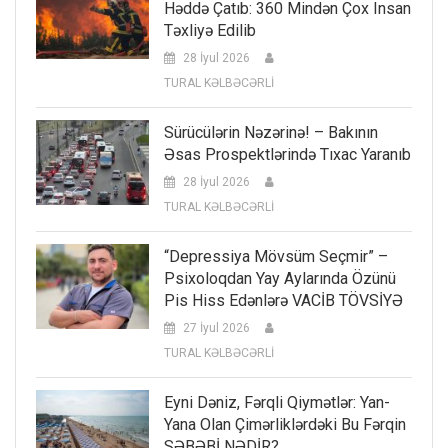
Həddə Çatıb: 360 Mindən Çox Insan
Təxliyə Edilib
28 İyul 2026
TURAL KƏLBƏCƏRLİ
Sürücülərin Nəzərinə! – Bakının
Əsas Prospektlərində Tıxac Yaranıb
28 İyul 2026
TURAL KƏLBƏCƏRLİ
“Depressiya Mövsüm Seçmir” –
Psixoloqdan Yay Aylarında Özünü
Pis Hiss Edənlərə VACİB TÖVSİYƏ
27 İyul 2026
TURAL KƏLBƏCƏRLİ
Eyni Dəniz, Fərqli Qiymətlər: Yan-
Yana Olan Çimərliklərdəki Bu Fərqin
SƏBƏBİ NƏDİR?