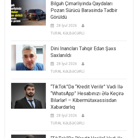
Bilgəh Çimərliyində Qaydaları
Pozan Sürücü Barəsində Tədbir
Görüldü
28 İyul 2026
TURAL KƏLBƏCƏRLİ
Dini Inancları Təhqir Edən Şəxs
Saxlanıldı
28 İyul 2026
TURAL KƏLBƏCƏRLİ
“TikTok”da “kredit Verilir” Vədi Ilə
“WhatsApp” Hesabınızı Ələ Keçirə
Bilərlər! – Kibermütəxəssisdən
Xəbərdarlıq
28 İyul 2026
TURAL KƏLBƏCƏRLİ