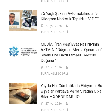
TURAL KƏLBƏCƏRLİ
35 Yaşlı Şəxsin Avtomobilindən 9
Kiloqram Narkotik Tapıldı – VİDEO
27 İyul 2026
TURAL KƏLBƏCƏRLİ
MEDİA: “İran Kəşfiyyat Nazirliyinin
AzTV-Ni “düşmən Media Qurumları”
Siyahısına Daxil Etməsi Təəccüb
Doğurur”
27 İyul 2026
TURAL KƏLBƏCƏRLİ
Yayda Hər Gün Istifadə Etdiyimiz Bu
Əşyalar Partlaya Və Ya Sıradan Çıxa
Bilər – XƏBƏRDARLIQ
27 İyul 2026
TURAL KƏLBƏCƏRLİ