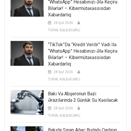
“WhatsApp” Hesabınızı Ələ Keçirə
Bilərlər! – Kibermütəxəssisdən
Xəbərdarlıq
28 İyul 2026
TURAL KƏLBƏCƏRLİ
“TikTok”da “kredit Verilir” Vədi Ilə
“WhatsApp” Hesabınızı Ələ Keçirə
Bilərlər! – Kibermütəxəssisdən
Xəbərdarlıq
28 İyul 2026
TURAL KƏLBƏCƏRLİ
Bakı Və Abşeronun Bəzi
Ərazilərində 2 Günlük Su Kəsiləcək
28 İyul 2026
TURAL KƏLBƏCƏRLİ
Bakıda Sınan Ağac Budağı Qadının