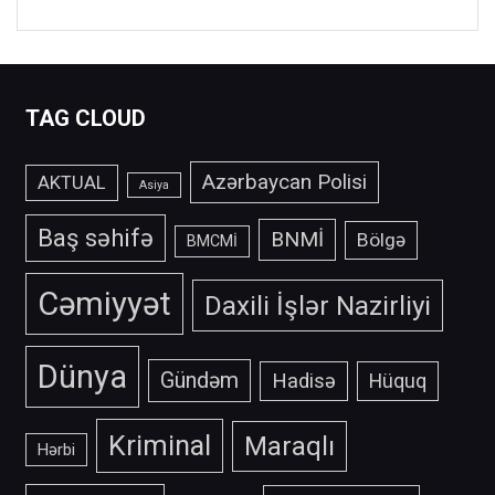
TAG CLOUD
Azərbaycan Polisi
AKTUAL
Asiya
Baş səhifə
BNMİ
Bölgə
BMCMİ
Cəmiyyət
Daxili İşlər Nazirliyi
Dünya
Gündəm
Hadisə
Hüquq
Kriminal
Maraqlı
Hərbi