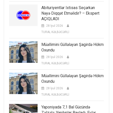
Abituriyentlər Ixtisas Seçərkən
Nəyə Diqqət Etməlidir? – Ekspert
AÇIQLADI
28 İyul 2026
TURAL KƏLBƏCƏRLİ
Müəllimini Güllələyən Şagirdə Hökm
Oxundu
28 İyul 2026
TURAL KƏLBƏCƏRLİ
Müəllimini Güllələyən Şagirdə Hökm
Oxundu
28 İyul 2026
TURAL KƏLBƏCƏRLİ
Yaponiyada 7,1 Bal Gücündə
Zəlzələ: Yanğınlar Başladı, Evlər