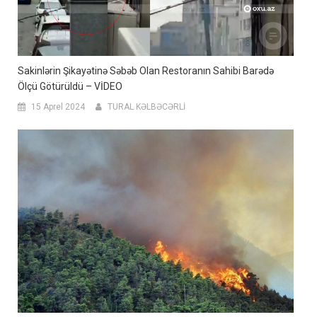
Sakinlərin Şikayətinə Səbəb Olan Restoranın Sahibi Barədə
Ölçü Götürüldü – VİDEO
15 Aprel 2024
TURAL KƏLBƏCƏRLİ