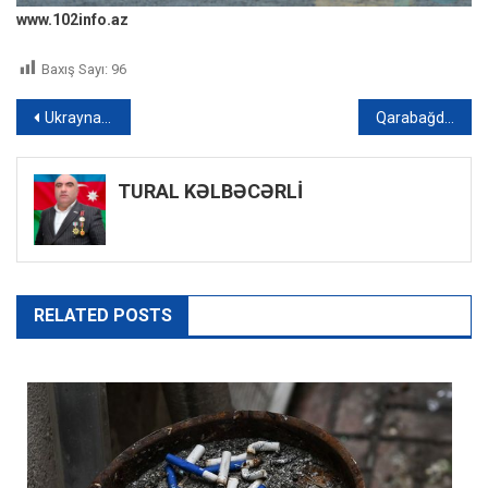
www.102info.az
Baxış Sayı:
96
Yazı
Ukraynanın ABŞ istehsalı silahları Rusiya ordusunu çətin vəziyyətə saldı
Qarabağda əməliyyat şəraiti ilə bağlı müşavirə keçirildi – Xəbərlərin 17:00 buraxılışı
naviqasiyası
TURAL KƏLBƏCƏRLİ
RELATED POSTS