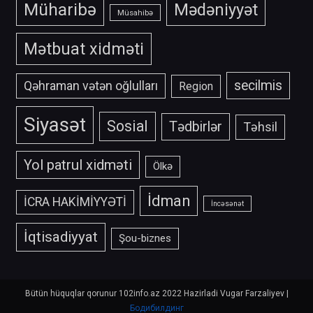
Müharibə
Mədəniyyət
Müsahibə
Mətbuat xidməti
secilmis
Qəhraman vətən oğlulları
Region
Siyasət
Sosial
Tədbirlər
Təhsil
Yol patrul xidməti
Ölkə
İdman
İCRA HAKİMİYYƏTİ
İncəsənət
İqtisadiyyat
Şou-biznes
Bütün hüquqlar qorunur 102info.az 2022 Hazirladi Vugar Farzaliyev
|
Бодибилдинг