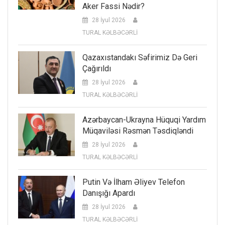
Aker Fassi Nədir?
28 İyul 2026
TURAL KƏLBƏCƏRLİ
Qazaxıstandakı Səfirimiz Də Geri
Çağırıldı
28 İyul 2026
TURAL KƏLBƏCƏRLİ
Azərbaycan-Ukrayna Hüquqi Yardım
Müqaviləsi Rəsmən Təsdiqləndi
28 İyul 2026
TURAL KƏLBƏCƏRLİ
Putin Və İlham Əliyev Telefon
Danışığı Apardı
28 İyul 2026
TURAL KƏLBƏCƏRLİ