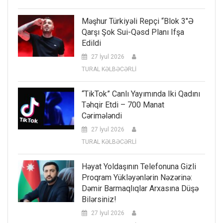
Məşhur Türkiyəli Repçi “Blok 3″ə
Qarşı Şok Sui-Qəsd Planı Ifşa
Edildi
27 İyul 2026
TURAL KƏLBƏCƏRLİ
“TikTok” Canlı Yayımında Iki Qadını
Təhqir Etdi – 700 Manat
Cərimələndi
27 İyul 2026
TURAL KƏLBƏCƏRLİ
Həyat Yoldaşının Telefonuna Gizli
Proqram Yükləyənlərin Nəzərinə:
Dəmir Barmaqlıqlar Arxasına Düşə
Bilərsiniz!
27 İyul 2026