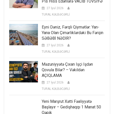
Pis Hiss Edənlərə VACİB TÖVSİYƏ
27 İyul 2026
TURAL KƏLBƏCƏRLİ
Eyni Dəniz, Fərqli Qiymətlər: Yan-
Yana Olan Çimərliklərdəki Bu Fərqin
SƏBƏBİ NƏDİR?
27 İyul 2026
TURAL KƏLBƏCƏRLİ
Məzuniyyətə Çıxan Işçi Işdən
Qovula Bilər? – Vəkildən
AÇIQLAMA
27 İyul 2026
TURAL KƏLBƏCƏRLİ
Yeni Marşrut Xətti Fəaliyyətə
Başlayır – Gedişhaqqı 1 Manat 50
Qəpik