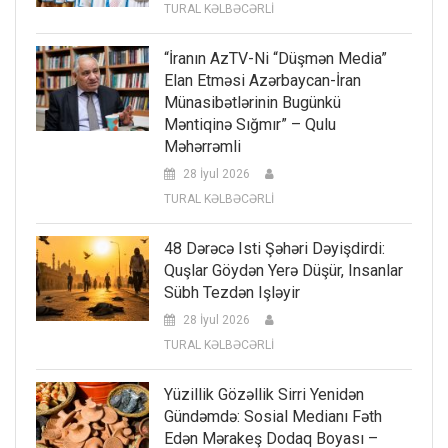
TURAL KƏLBƏCƏRLİ
“İranın AzTV-Ni “düşmən Media”
Elan Etməsi Azərbaycan-İran
Münasibətlərinin Bugünkü
Məntiqinə Sığmır” – Qulu
Məhərrəmli
28 İyul 2026
TURAL KƏLBƏCƏRLİ
48 Dərəcə Isti Şəhəri Dəyişdirdi:
Quşlar Göydən Yerə Düşür, Insanlar
Sübh Tezdən Işləyir
28 İyul 2026
TURAL KƏLBƏCƏRLİ
Yüzillik Gözəllik Sirri Yenidən
Gündəmdə: Sosial Medianı Fəth
Edən Mərakeş Dodaq Boyası –