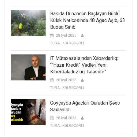
Bakıda Dünəndən Başlayan Güclü
Külək Nəticəsində 48 Ağac Aşıb, 63
Budaq Sınıb
28 İyul 2026
TURAL KƏLBƏCƏRLİ
İT Mütəxəssisindən Xəbərdarlıq:
“”Hazır Kredit” Vədləri Yeni
Kiberdələduzluq Tələsidir”
28 İyul 2026
TURAL KƏLBƏCƏRLİ
Göyçayda Ağacları Qurudan Şəxs
Saxlanıldı
28 İyul 2026
TURAL KƏLBƏCƏRLİ