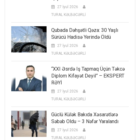
27 İyul 2026
TURAL KƏLBƏCƏRLİ
Qubada Dəhşətli Qəza: 30 Yaşlı
Sürücü Hadisə Yerində Öldü
27 İyul 2026
TURAL KƏLBƏCƏRLİ
“XXI Əsrdə Iş Tapmaq Üçün Təkcə
Diplom Kifayət Deyil” – EKSPERT
RƏYİ
27 İyul 2026
TURAL KƏLBƏCƏRLİ
Güclü Külək Bakıda Xəsarətlərə
Səbəb Oldu – 3 Nəfər Yaralandı
27 İyul 2026
TURAL KƏLBƏCƏRLİ