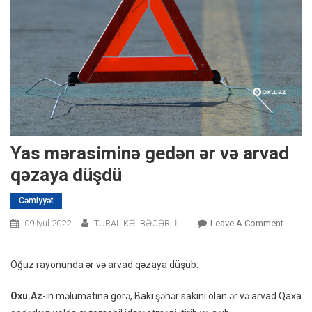
Yas mərasiminə gedən ər və arvad
qəzaya düşdü
Cəmiyyət
On
09 İyul 2022
TURAL KƏLBƏCƏRLİ
Leave A Comment
Yas
Mərasi
Oğuz rayonunda ər və arvad qəzaya düşüb.
Gedən
Ər
Oxu.Az
-ın məlumatına görə, Bakı şəhər sakini olan ər və arvad Qaxa
Və