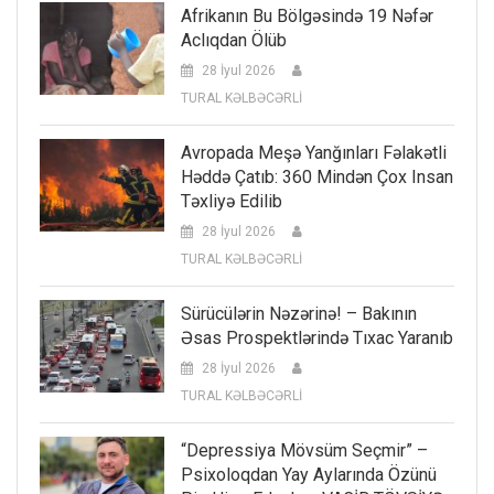
Afrikanın Bu Bölgəsində 19 Nəfər
Aclıqdan Ölüb
28 İyul 2026
TURAL KƏLBƏCƏRLİ
Avropada Meşə Yanğınları Fəlakətli
Həddə Çatıb: 360 Mindən Çox Insan
Təxliyə Edilib
28 İyul 2026
TURAL KƏLBƏCƏRLİ
Sürücülərin Nəzərinə! – Bakının
Əsas Prospektlərində Tıxac Yaranıb
28 İyul 2026
TURAL KƏLBƏCƏRLİ
“Depressiya Mövsüm Seçmir” –
Psixoloqdan Yay Aylarında Özünü