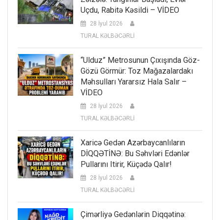
Uçdu, Rabitə Kəsildi – VİDEO
28 İyul 2026
TURAL KƏLBƏCƏRLİ
“Ulduz” Metrosunun Çıxışında Göz-
Gözü Görmür: Toz Mağazalardakı
Məhsulları Yararsız Hala Salır –
VİDEO
28 İyul 2026
TURAL KƏLBƏCƏRLİ
Xaricə Gedən Azərbaycanlıların
DİQQƏTİNƏ: Bu Səhvləri Edənlər
Pullarını Itirir, Küçədə Qalır!
28 İyul 2026
TURAL KƏLBƏCƏRLİ
Çimərliyə Gedənlərin Diqqətinə: