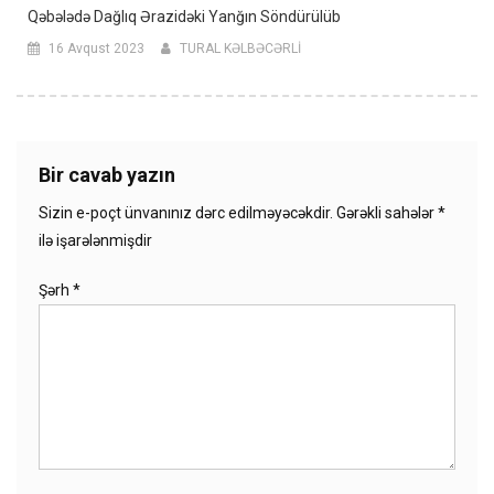
Qəbələdə Dağlıq Ərazidəki Yanğın Söndürülüb
16 Avqust 2023
TURAL KƏLBƏCƏRLİ
Bir cavab yazın
Sizin e-poçt ünvanınız dərc edilməyəcəkdir.
Gərəkli sahələr
*
ilə işarələnmişdir
Şərh
*