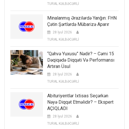
TURAL KƏLBƏCƏRLİ
Minalanmış Ərazilərdə Yanğın: FHN
Çətin Şərtlərdə Mübarizə Aparır
28 İyul 2026
TURAL KƏLBƏCƏRLİ
“Qəhvə Yuxusu” Nədir? – Cəmi 15
Dəqiqədə Diqqəti Və Performansı
Artıran Üsul
28 İyul 2026
TURAL KƏLBƏCƏRLİ
Abituriyentlər Ixtisas Seçərkən
Nəyə Diqqət Etməlidir? – Ekspert
AÇIQLADI
28 İyul 2026
TURAL KƏLBƏCƏRLİ