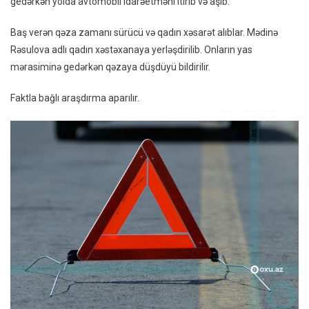
gedərkən yolda avtomobil idarəetməni itirib və aşıb.
Arvad
Qəzay
Baş verən qəza zamanı sürücü və qadın xəsarət alıblar. Mədinə
Düşdü
Rəsulova adlı qadın xəstəxanaya yerləşdirilib. Onların yas
mərasiminə gedərkən qəzaya düşdüyü bildirilir.
Faktla bağlı araşdırma aparılır.