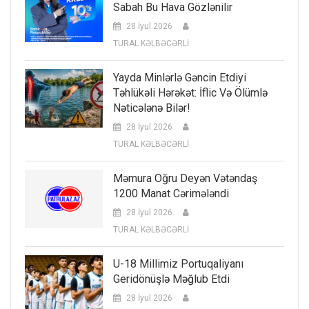
Sabah Bu Hava Gözlənilir
28 İyul 2026
TURAL KƏLBƏCƏRLİ
Yayda Minlərlə Gəncin Etdiyi
Təhlükəli Hərəkət: İflic Və Ölümlə
Nəticələnə Bilər!
28 İyul 2026
TURAL KƏLBƏCƏRLİ
Məmura Oğru Deyən Vətəndaş
1200 Manat Cərimələndi
28 İyul 2026
TURAL KƏLBƏCƏRLİ
U-18 Millimiz Portuqaliyanı
Geridönüşlə Məğlub Etdi
28 İyul 2026