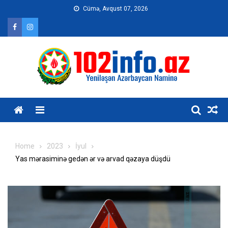
Skip
Cümə, Avqust 07, 2026
to
content
Home
2023
İyul
Yas mərasiminə gedən ər və arvad qəzaya düşdü