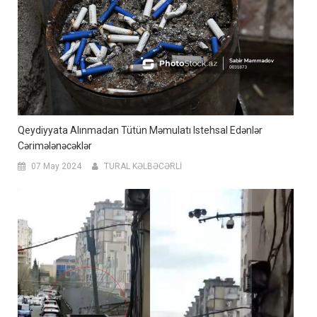
Qeydiyyata Alınmadan Tütün Məmulatı Istehsal Edənlər
Cərimələnəcəklər
07 May 2024
TURAL KƏLBƏCƏRLİ