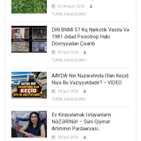
03 Avqust 2026
TURAL KƏLBƏCƏRLİ
DİN BNMİ 57 Kq Narkotik Vasitə Və
1981 Ədəd Psixotrop Həbi
Dövriyyədən Çıxarıb
30 İyul 2026
TURAL KƏLBƏCƏRLİ
AAYDA-Nın Nəzarətində Olan Keçid
Niyə Bu Vəziyyətdədir? – VİDEO
28 İyul 2026
TURAL KƏLBƏCƏRLİ
Ev Kirayələmək Istəyənlərin
NƏZƏRİNƏ! – Süni Qiymət
Artımının Pərdəarxası…
28 İyul 2026