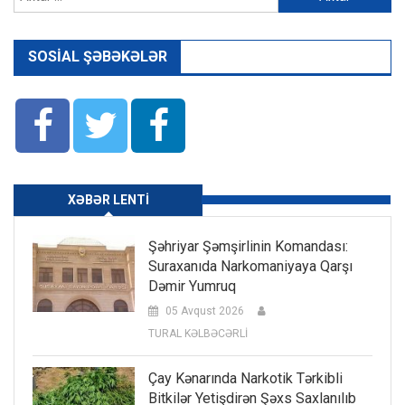
SOSIAL ŞƏBƏKƏLƏR
XƏBƏR LENTI
Şəhriyar Şəmşirlinin Komandası:
Suraxanıda Narkomaniyaya Qarşı
Dəmir Yumruq
05 Avqust 2026
TURAL KƏLBƏCƏRLİ
Çay Kənarında Narkotik Tərkibli
Bitkilər Yetişdirən Şəxs Saxlanılıb