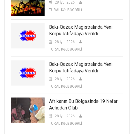
28 İyul 2026
TURAL KƏLBƏCƏRLİ
Bakı-Qazax Magistralında Yeni
Körpü Istifadəyə Verildi
28 İyul 2026
TURAL KƏLBƏCƏRLİ
Bakı-Qazax Magistralında Yeni
Körpü Istifadəyə Verildi
28 İyul 2026
TURAL KƏLBƏCƏRLİ
Afrikanın Bu Bölgəsində 19 Nəfər
Aclıqdan Ölüb
28 İyul 2026
TURAL KƏLBƏCƏRLİ