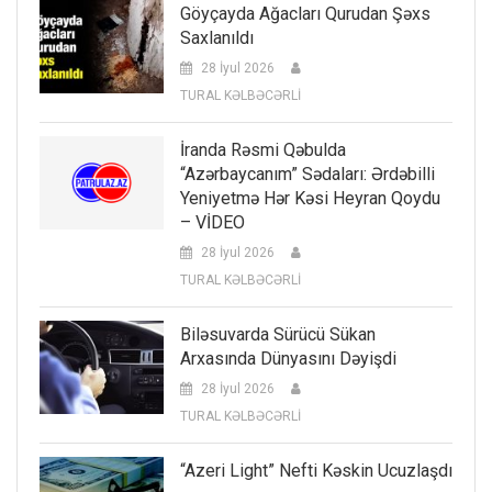
Göyçayda Ağacları Qurudan Şəxs
Saxlanıldı
28 İyul 2026
TURAL KƏLBƏCƏRLİ
İranda Rəsmi Qəbulda
“Azərbaycanım” Sədaları: Ərdəbilli
Yeniyetmə Hər Kəsi Heyran Qoydu
– VİDEO
28 İyul 2026
TURAL KƏLBƏCƏRLİ
Biləsuvarda Sürücü Sükan
Arxasında Dünyasını Dəyişdi
28 İyul 2026
TURAL KƏLBƏCƏRLİ
“Azeri Light” Nefti Kəskin Ucuzlaşdı