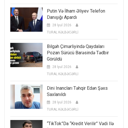
Putin Və İlham Əliyev Telefon
Danışığı Apardı
28 İyul 2026
TURAL KƏLBƏCƏRLİ
Bilgəh Çimərliyində Qaydaları
Pozan Sürücü Barəsində Tədbir
Görüldü
28 İyul 2026
TURAL KƏLBƏCƏRLİ
Dini Inancları Təhqir Edən Şəxs
Saxlanıldı
28 İyul 2026
TURAL KƏLBƏCƏRLİ
“TikTok”da “kredit Verilir” Vədi Ilə