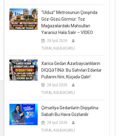
“Ulduz” Metrosunun Çıxışında
Göz-Gözü Görmür: Toz
Mağazalardakı Məhsulları
Yararsız Hala Salır – VİDEO
28 İyul 2026
TURAL KƏLBƏCƏRLİ
Xaricə Gedən Azərbaycanlıların
DİQQƏTİNƏ: Bu Səhvləri Edənlər
Pullarını Itirir, Küçədə Qalır!
28 İyul 2026
TURAL KƏLBƏCƏRLİ
Çimərliyə Gedənlərin Diqqətinə:
Sabah Bu Hava Gözlənilir
28 İyul 2026
TURAL KƏLBƏCƏRLİ