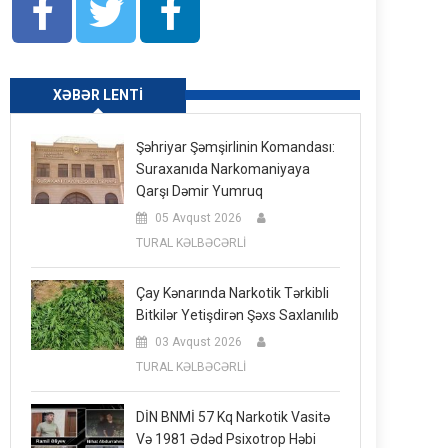
XƏBƏR LENTI
Şəhriyar Şəmşirlinin Komandası:
Suraxanıda Narkomaniyaya
Qarşı Dəmir Yumruq
05 Avqust 2026
TURAL KƏLBƏCƏRLİ
Çay Kənarında Narkotik Tərkibli
Bitkilər Yetişdirən Şəxs Saxlanılıb
03 Avqust 2026
TURAL KƏLBƏCƏRLİ
DİN BNMİ 57 Kq Narkotik Vasitə
Və 1981 Ədəd Psixotrop Həbi