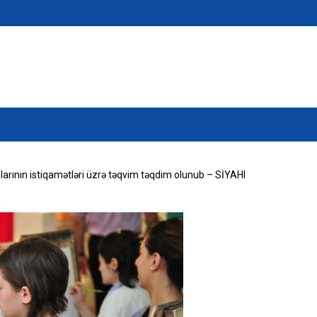
larının istiqamətləri üzrə təqvim təqdim olunub – SİYAHI