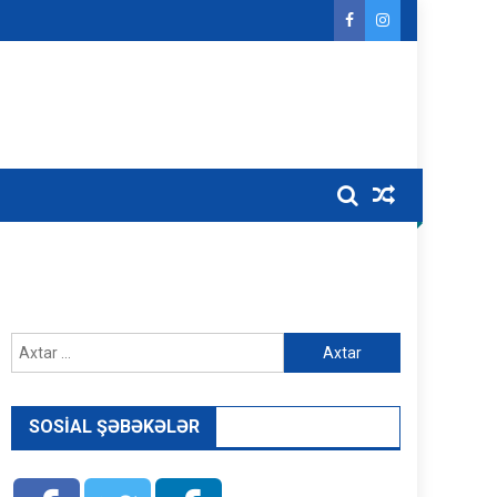
Axtarış:
SOSIAL ŞƏBƏKƏLƏR