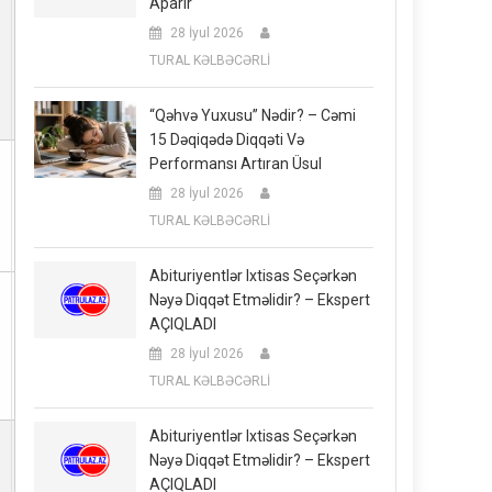
Aparır
28 İyul 2026
TURAL KƏLBƏCƏRLİ
“Qəhvə Yuxusu” Nədir? – Cəmi
15 Dəqiqədə Diqqəti Və
)
Performansı Artıran Üsul
28 İyul 2026
TURAL KƏLBƏCƏRLİ
Abituriyentlər Ixtisas Seçərkən
Nəyə Diqqət Etməlidir? – Ekspert
AÇIQLADI
28 İyul 2026
TURAL KƏLBƏCƏRLİ
Abituriyentlər Ixtisas Seçərkən
Nəyə Diqqət Etməlidir? – Ekspert
AÇIQLADI