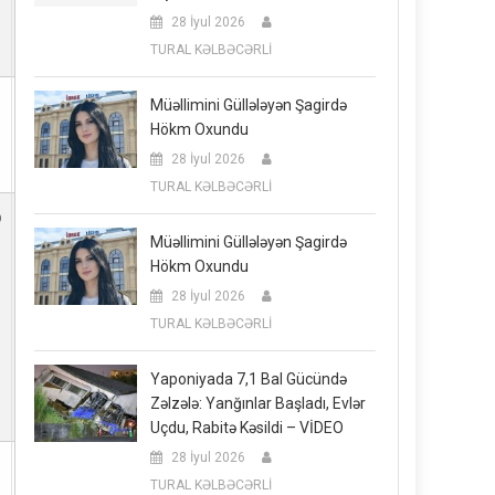
28 İyul 2026
TURAL KƏLBƏCƏRLİ
Müəllimini Güllələyən Şagirdə
Hökm Oxundu
28 İyul 2026
TURAL KƏLBƏCƏRLİ
b
Müəllimini Güllələyən Şagirdə
Hökm Oxundu
28 İyul 2026
TURAL KƏLBƏCƏRLİ
Yaponiyada 7,1 Bal Gücündə
Zəlzələ: Yanğınlar Başladı, Evlər
Uçdu, Rabitə Kəsildi – VİDEO
28 İyul 2026
TURAL KƏLBƏCƏRLİ