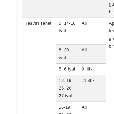
gü
bi
Təsviri sənət
5, 14-16
Ali
Ap
iyul
im
gü
bi
8, 30
Ali
iyul
5, 6 iyul
9 illik
18, 19,
11 illik
25, 26,
27 iyul
16-19,
Ali