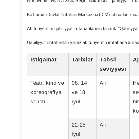
İyul-avqust ayları ərzində keçiriləcək xüsusi qabiliyyət im
Bu barədə Dövlət İmtahan Mərkəzinə (DİM) istinadən xəbər 
Abituriyentlər qabiliyyət imtahanlarının tarixi ilə “Qabiliyyə
Qabiliyyət imtahanları yalnız abituriyentin imtahana buraxıl
İstiqamət
Tarixlər
Təhsil
Ap
səviyyəsi
Teatr, kino və
08, 14
Ali
Hə
xoreoqrafiya
və 18
sə
sənəti
iyul
bi
ko
22-25
Ali
iyul