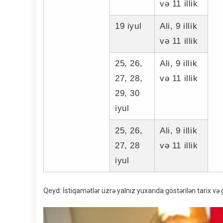
və 11 illik
19 iyul
Ali, 9 illik
və 11 illik
25, 26,
Ali, 9 illik
27, 28,
və 11 illik
29, 30
iyul
25, 26,
Ali, 9 illik
27, 28
və 11 illik
iyul
Qeyd: İstiqamətlər üzrə yalnız yuxarıda göstərilən tarix və 