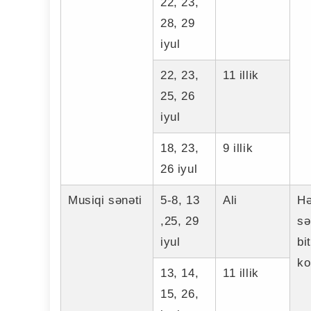
22, 23,
28, 29
iyul
22, 23,
11 illik
25, 26
iyul
18, 23,
9 illik
26 iyul
Musiqi sənəti
5-8, 13
Ali
Hə
,25, 29
sə
iyul
bi
ko
13, 14,
11 illik
15, 26,