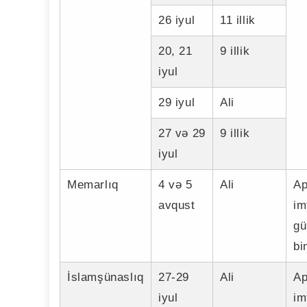
26 iyul
11 illik
20, 21
9 illik
iyul
29 iyul
Ali
27 və 29
9 illik
iyul
Memarlıq
4 və 5
Ali
Ap
avqust
im
gü
bi
İslamşünaslıq
27-29
Ali
Ap
iyul
im