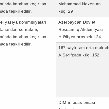
nündə imtahan keçirilən
Məhəmməd Naxçıvani
nada təşkil edilir.
küç, 29
ellyasiya kommisiyaları
Azərbaycan Dövlət
tahandan sonrakı iş
Rəssamlıq Akdemiyası
nündə imtahan keçirilən
H.Əliyev prospekti 24
nada təşkil edilir.
167 saylı tam orta məktə
A.Şərifzadə küç. 152
DİM-in əsas binası