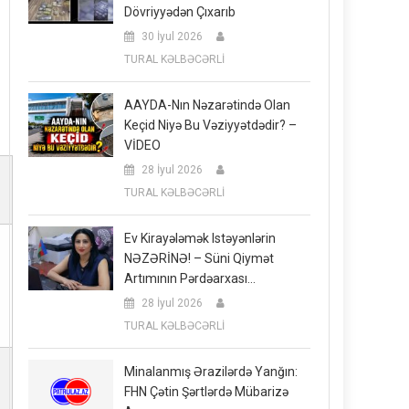
Dövriyyədən Çıxarıb
30 İyul 2026
TURAL KƏLBƏCƏRLİ
AAYDA-Nın Nəzarətində Olan
Keçid Niyə Bu Vəziyyətdədir? –
VİDEO
28 İyul 2026
TURAL KƏLBƏCƏRLİ
Ev Kirayələmək Istəyənlərin
NƏZƏRİNƏ! – Süni Qiymət
Artımının Pərdəarxası…
28 İyul 2026
TURAL KƏLBƏCƏRLİ
Minalanmış Ərazilərdə Yanğın:
FHN Çətin Şərtlərdə Mübarizə