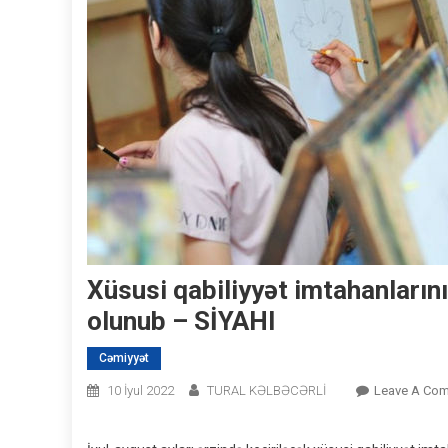
Xüsusi qabiliyyət imtahanların
olunub – SİYAHI
Cəmiyyət
10 İyul 2022
TURAL KƏLBƏCƏRLİ
Leave A Co