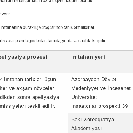
tahanlarının istiqamətləri üzrə təqvim təqdim olunub.
Imtahanlarının
Istiqamətləri
verir.
Üzrə
Təqvim
t imtahanına buraxılış vərəqəsi”ndə tanış olmalıdırlar.
Təqdim
Olunub
ış vərəqəsində göstərilən tarixdə, yerdə və saatda keçirilir.
–
SİYAHI
ellyasiya prosesi
İmtahan yeri
r imtahan tarixləri üçün
Azərbaycan Dövlət
hər və axşam növbələri
Mədəniyyət və İncəsənət
tdikdən sonra apellyasiya
Universiteti
missiyaları təşkil edilir.
İnşaatçılar prospekti 39
Bakı Xoreoqrafiya
Akademiyası