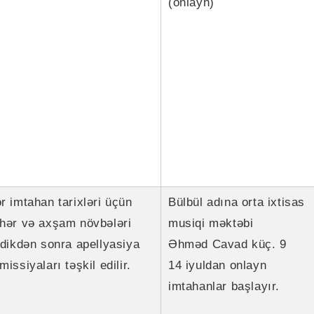
(onlayn)
r imtahan tarixləri üçün
Bülbül adına orta ixtisas
hər və axşam növbələri
musiqi məktəbi
tdikdən sonra apellyasiya
Əhməd Cavad küç. 9
missiyaları təşkil edilir.
14 iyuldan onlayn
imtahanlar başlayır.