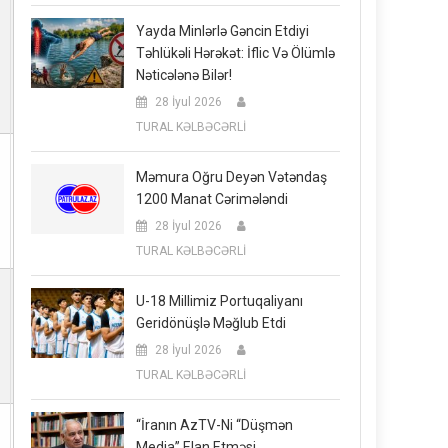
Yayda Minlərlə Gəncin Etdiyi
Təhlükəli Hərəkət: İflic Və Ölümlə
Nəticələnə Bilər!
28 İyul 2026
TURAL KƏLBƏCƏRLİ
Məmura Oğru Deyən Vətəndaş
1200 Manat Cərimələndi
28 İyul 2026
TURAL KƏLBƏCƏRLİ
U-18 Millimiz Portuqaliyanı
Geridönüşlə Məğlub Etdi
28 İyul 2026
TURAL KƏLBƏCƏRLİ
“İranın AzTV-Ni “düşmən
Media” Elan Etməsi