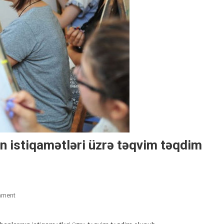
ın istiqamətləri üzrə təqvim təqdim
On
mment
Xüsusi
Qabiliyyət