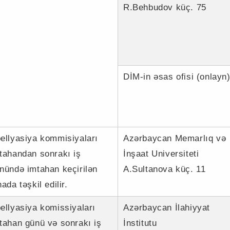
R.Behbudov küç. 75
DİM-in əsas ofisi (onlayn
ellyasiya kommisiyaları
Azərbaycan Memarlıq və
tahandan sonrakı iş
İnşaat Universiteti
nündə imtahan keçirilən
A.Sultanova küç. 11
nada təşkil edilir.
ellyasiya komissiyaları
Azərbaycan İlahiyyat
tahan günü və sonrakı iş
İnstitutu