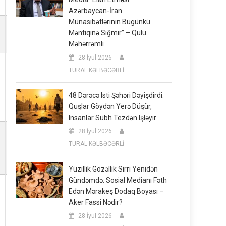
Azərbaycan-İran
Münasibətlərinin Bugünkü
Məntiqinə Sığmır” – Qulu
Məhərrəmli
28 İyul 2026
TURAL KƏLBƏCƏRLİ
48 Dərəcə Isti Şəhəri Dəyişdirdi:
Quşlar Göydən Yerə Düşür,
Insanlar Sübh Tezdən Işləyir
28 İyul 2026
TURAL KƏLBƏCƏRLİ
Yüzillik Gözəllik Sirri Yenidən
Gündəmdə: Sosial Medianı Fəth
Edən Mərakeş Dodaq Boyası –
Aker Fassi Nədir?
28 İyul 2026