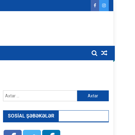
Axtarış:
SOSIAL ŞƏBƏKƏLƏR