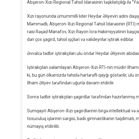
Abşeron-Xızı Regional Təhsil İdarəsinin təşkilatçılığı ilə “
Xızı rayonunda ümummilli lider Heydər Əliyevin adını daşıy
Məmmədli, Abşeron-Xızı Regional Təhsil İdarəsinin (RTİ) 
rəisi Rəşad Manafov, Xızı Rayon İcra Hakimiyyətinin başçıs
dən çox şagird, təhsil işçiləri və valideynlər iştirak ediblər.
Əvvəlcə tədbir iştirakçıları ulu öndər Heydər Əliyevin abidəs
İştirakçıları salamlayan Abşeron-Xızı RTİ-nin müdiri İlh
ki, bu gün ölkəmizdə təhsilə hərtərəfli qayğı göstərilir, ulu
İlham Əliyev tərəfindən uğurla davam etdirilir.
Sonra tədbir iştirakçıları şagirdlər tərəfindən hazırlanmış 
Sumqayıt-Abşeron-Xızı şagirdlərinin birgə intellektual və 
toxuculuq işlərinin sərgisi, bədii gimnastikanın təqdimatı, m
nümayiş etdirilib.