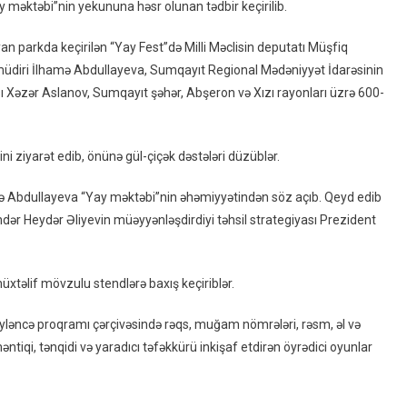
Yay məktəbi”nin yekununa həsr olunan tədbir keçirilib.
Yekununa
Həsr
an parkda keçirilən “Yay Fest”də Milli Məclisin deputatı Müşfiq
Olunmuş
müdiri İlhamə Abdullayeva, Sumqayıt Regional Mədəniyyət İdarəsinin
Tədbir
ı Xəzər Aslanov, Sumqayıt şəhər, Abşeron və Xızı rayonları üzrə 600-
Keçirilib
–
FOTO
ini ziyarət edib, önünə gül-çiçək dəstələri düzüblər.
amə Abdullayeva “Yay məktəbi”nin əhəmiyyətindən söz açıb. Qeyd edib
 öndər Heydər Əliyevin müəyyənləşdirdiyi təhsil strategiyası Prezident
müxtəlif mövzulu stendlərə baxış keçiriblər.
əyləncə proqramı çərçivəsində rəqs, muğam nömrələri, rəsm, əl və
əntiqi, tənqidi və yaradıcı təfəkkürü inkişaf etdirən öyrədici oyunlar