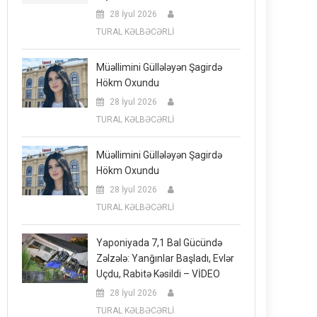
28 İyul 2026
TURAL KƏLBƏCƏRLİ
Müəllimini Güllələyən Şagirdə
Hökm Oxundu
28 İyul 2026
TURAL KƏLBƏCƏRLİ
Müəllimini Güllələyən Şagirdə
Hökm Oxundu
28 İyul 2026
TURAL KƏLBƏCƏRLİ
Yaponiyada 7,1 Bal Gücündə
Zəlzələ: Yanğınlar Başladı, Evlər
Uçdu, Rabitə Kəsildi – VİDEO
28 İyul 2026
TURAL KƏLBƏCƏRLİ