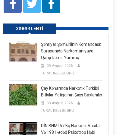
XƏBƏR LENTI
Şəhriyar Şəmşirlinin Komandası:
Suraxanıda Narkomaniyaya
Qarşı Dəmir Yumruq
05 Avqust 2026
TURAL KƏLBƏCƏRLİ
Çay Kənarında Narkotik Tərkibli
Bitkilər Yetişdirən Şəxs Saxlanılıb
03 Avqust 2026
TURAL KƏLBƏCƏRLİ
DİN BNMİ 57 Kq Narkotik Vasitə
Və 1981 Ədəd Psixotrop Həbi