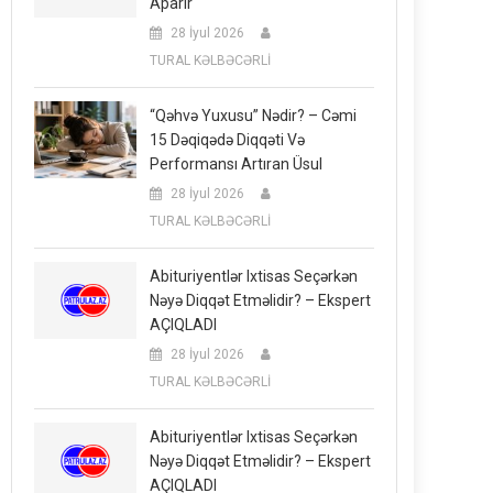
Aparır
28 İyul 2026
TURAL KƏLBƏCƏRLİ
“Qəhvə Yuxusu” Nədir? – Cəmi
15 Dəqiqədə Diqqəti Və
Performansı Artıran Üsul
28 İyul 2026
TURAL KƏLBƏCƏRLİ
Abituriyentlər Ixtisas Seçərkən
Nəyə Diqqət Etməlidir? – Ekspert
AÇIQLADI
28 İyul 2026
TURAL KƏLBƏCƏRLİ
Abituriyentlər Ixtisas Seçərkən
Nəyə Diqqət Etməlidir? – Ekspert
AÇIQLADI