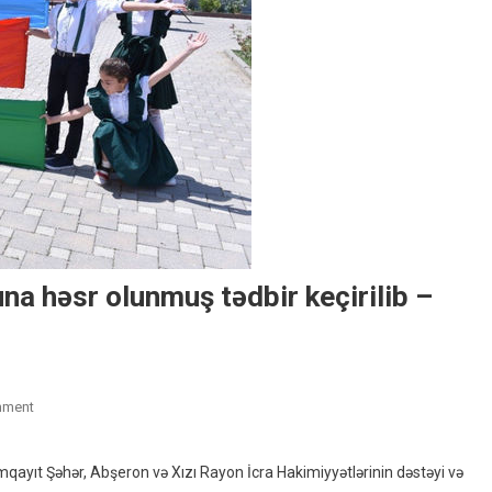
na həsr olunmuş tədbir keçirilib –
On
mment
Xızıda
“Yay
mqayıt Şəhər, Abşeron və Xızı Rayon İcra Hakimiyyətlərinin dəstəyi və
Məktəbi”nin