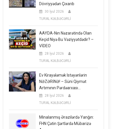
Dövriyyədən Çıxarıb
30 İyul 2026
TURAL KƏLBƏCƏRLİ
AAYDA-Nın Nəzarətində Olan
Keçid Niyə Bu Vəziyyətdədir? –
VİDEO
28 İyul 2026
TURAL KƏLBƏCƏRLİ
Ev Kirayələmək Istəyənlərin
NƏZƏRİNƏ! – Süni Qiymət
Artımının Pərdəarxası…
28 İyul 2026
TURAL KƏLBƏCƏRLİ
Minalanmış Ərazilərdə Yanğın:
FHN Çətin Şərtlərdə Mübarizə