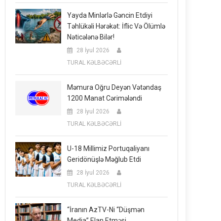
Yayda Minlərlə Gəncin Etdiyi
Təhlükəli Hərəkət: İflic Və Ölümlə
Nəticələnə Bilər!
28 İyul 2026
TURAL KƏLBƏCƏRLİ
Məmura Oğru Deyən Vətəndaş
1200 Manat Cərimələndi
28 İyul 2026
TURAL KƏLBƏCƏRLİ
U-18 Millimiz Portuqaliyanı
Geridönüşlə Məğlub Etdi
28 İyul 2026
TURAL KƏLBƏCƏRLİ
“İranın AzTV-Ni “düşmən
Media” Elan Etməsi