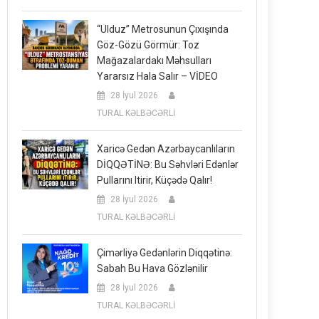
“Ulduz” Metrosunun Çıxışında
Göz-Gözü Görmür: Toz
Mağazalardakı Məhsulları
Yararsız Hala Salır – VİDEO
28 İyul 2026
TURAL KƏLBƏCƏRLİ
Xaricə Gedən Azərbaycanlıların
DİQQƏTİNƏ: Bu Səhvləri Edənlər
Pullarını Itirir, Küçədə Qalır!
28 İyul 2026
TURAL KƏLBƏCƏRLİ
Çimərliyə Gedənlərin Diqqətinə:
Sabah Bu Hava Gözlənilir
28 İyul 2026
TURAL KƏLBƏCƏRLİ