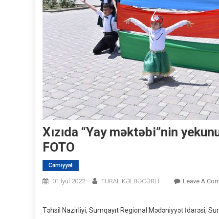
Xızıda “Yay məktəbi”nin yekunu
FOTO
Cəmiyyət
01 İyul 2022
TURAL KƏLBƏCƏRLİ
Leave A Co
Təhsil Nazirliyi, Sumqayıt Regional Mədəniyyət İdarəsi, Su