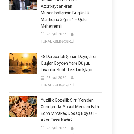
Azərbaycan-İran
Münasibətlərinin Bugünkü
Məntiqinə Sığmır” – Qulu
Məhərrəmli
28 İyul 2026
TURAL KƏLBƏCƏRLİ
48 Dərəcə Isti Şəhəri Dəyişdirdi:
Quşlar Göydən Yerə Düşür,
Insanlar Sübh Tezdən Işləyir
28 İyul 2026
TURAL KƏLBƏCƏRLİ
Yüzillik Gözəllik Sirri Yenidən
Gündəmdə: Sosial Medianı Fəth
Edən Mərakeş Dodaq Boyası –
Aker Fassi Nədir?
28 İyul 2026