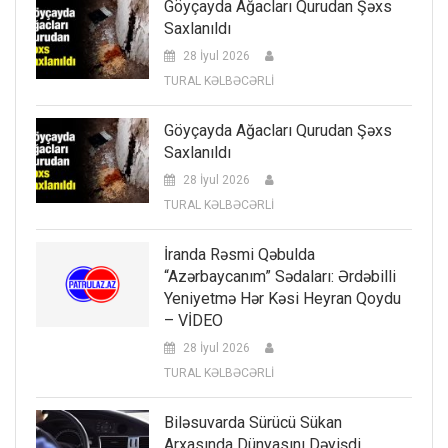
Göyçayda Ağacları Qurudan Şəxs
Saxlanıldı
28 İyul 2026
TURAL KƏLBƏCƏRLİ
Göyçayda Ağacları Qurudan Şəxs
Saxlanıldı
28 İyul 2026
TURAL KƏLBƏCƏRLİ
İranda Rəsmi Qəbulda
“Azərbaycanım” Sədaları: Ərdəbilli
Yeniyetmə Hər Kəsi Heyran Qoydu
– VİDEO
28 İyul 2026
TURAL KƏLBƏCƏRLİ
Biləsuvarda Sürücü Sükan
Arxasında Dünyasını Dəyişdi