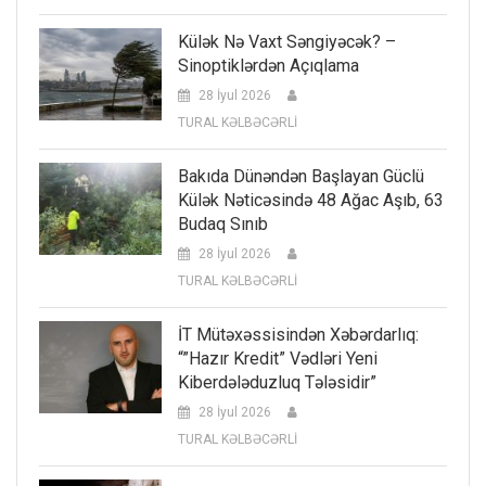
Külək Nə Vaxt Səngiyəcək? –
Sinoptiklərdən Açıqlama
28 İyul 2026
TURAL KƏLBƏCƏRLİ
Bakıda Dünəndən Başlayan Güclü
Külək Nəticəsində 48 Ağac Aşıb, 63
Budaq Sınıb
28 İyul 2026
TURAL KƏLBƏCƏRLİ
İT Mütəxəssisindən Xəbərdarlıq:
“”Hazır Kredit” Vədləri Yeni
Kiberdələduzluq Tələsidir”
28 İyul 2026
TURAL KƏLBƏCƏRLİ