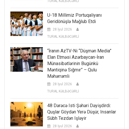
TURAL KƏLBƏCƏRLİ
U-18 Millimiz Portuqaliyanı
Geridönüşlə Məğlub Etdi
28 İyul 2026
TURAL KƏLBƏCƏRLİ
“İranın AzTV-Ni “düşmən Media”
Elan Etməsi Azərbaycan-İran
Münasibətlərinin Bugünkü
Məntiqinə Sığmır” – Qulu
Məhərrəmli
28 İyul 2026
TURAL KƏLBƏCƏRLİ
48 Dərəcə Isti Şəhəri Dəyişdirdi:
Quşlar Göydən Yerə Düşür, Insanlar
Sübh Tezdən Işləyir
28 İyul 2026