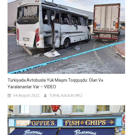
Türkiyədə Avtobusla Yük Maşını Toqquşdu: Ölən Və
Yaralananlar Var – VİDEO
04 Avqust 2022
TURAL KƏLBƏCƏRLİ