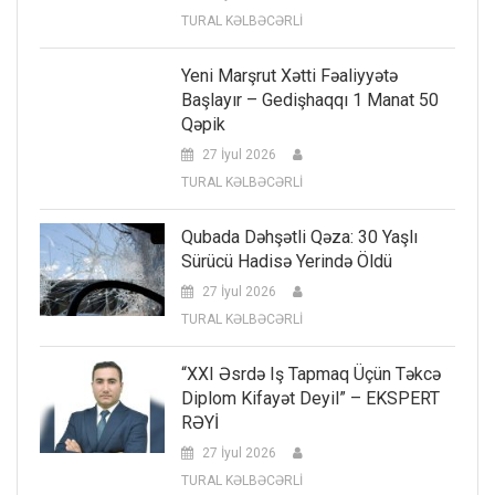
TURAL KƏLBƏCƏRLİ
Yeni Marşrut Xətti Fəaliyyətə
Başlayır – Gedişhaqqı 1 Manat 50
Qəpik
27 İyul 2026
TURAL KƏLBƏCƏRLİ
Qubada Dəhşətli Qəza: 30 Yaşlı
Sürücü Hadisə Yerində Öldü
27 İyul 2026
TURAL KƏLBƏCƏRLİ
“XXI Əsrdə Iş Tapmaq Üçün Təkcə
Diplom Kifayət Deyil” – EKSPERT
RƏYİ
27 İyul 2026
TURAL KƏLBƏCƏRLİ