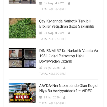
05 Avqust 2026
TURAL KƏLBƏCƏRLİ
Çay Kənarında Narkotik Tərkibli
Bitkilər Yetişdirən Şəxs Saxlanılıb
03 Avqust 2026
TURAL KƏLBƏCƏRLİ
DİN BNMİ 57 Kq Narkotik Vasitə Və
1981 Ədəd Psixotrop Həbi
Dövriyyədən Çıxarıb
30 İyul 2026
TURAL KƏLBƏCƏRLİ
AAYDA-Nın Nəzarətində Olan Keçid
Niyə Bu Vəziyyətdədir? – VİDEO
28 İyul 2026
TURAL KƏLBƏCƏRLİ