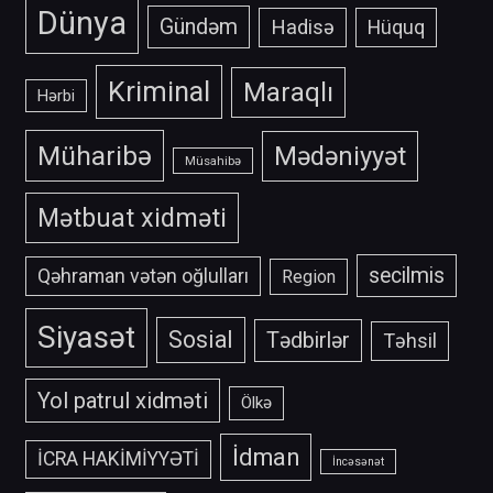
Dünya
Gündəm
Hadisə
Hüquq
Kriminal
Maraqlı
Hərbi
Müharibə
Mədəniyyət
Müsahibə
Mətbuat xidməti
secilmis
Qəhraman vətən oğlulları
Region
Siyasət
Sosial
Tədbirlər
Təhsil
Yol patrul xidməti
Ölkə
İdman
İCRA HAKİMİYYƏTİ
İncəsənət