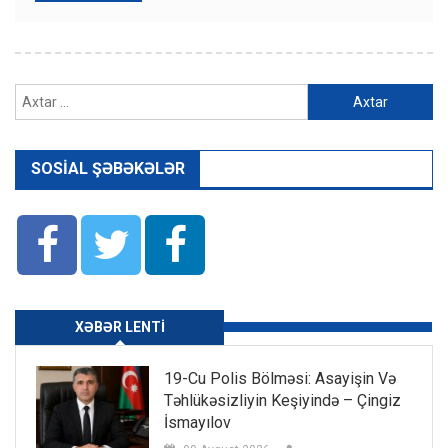
Axtarış:
SOSIAL ŞƏBƏKƏLƏR
XƏBƏR LENTI
19-Cu Polis Bölməsi: Asayişin Və
Təhlükəsizliyin Keşiyində – Çingiz
İsmayılov