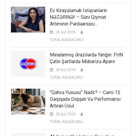
Ev Kirayələmək Istəyənlərin
NƏZƏRİNƏ! – Süni Qiymət
Artımının Pərdəarxası…
28 İyul 2026
TURAL KƏLBƏCƏRLİ
Minalanmış Ərazilərdə Yanğın: FHN
Çətin Şərtlərdə Mübarizə Aparır
28 İyul 2026
TURAL KƏLBƏCƏRLİ
“Qəhvə Yuxusu” Nədir? – Cəmi 15
Dəqiqədə Diqqəti Və Performansı
Artıran Üsul
28 İyul 2026
TURAL KƏLBƏCƏRLİ