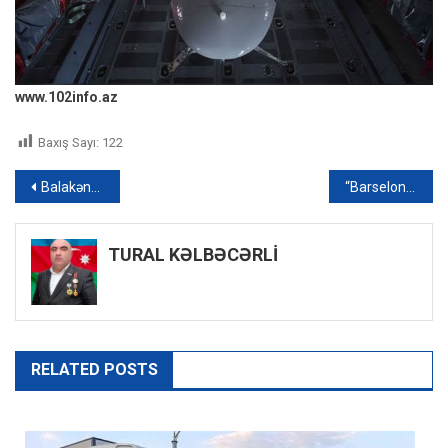
www.102info.az
Baxış Sayı:
122
Yazı
Balakəndə qaydalara riayət etməyən piyadalar cərimələnib – FOTO
“Barselona” daha bir transfer etdi: Danimarkalı Kristensen heyətə qatıldı – YENİLƏNİB
naviqasiyası
TURAL KƏLBƏCƏRLİ
RELATED POSTS