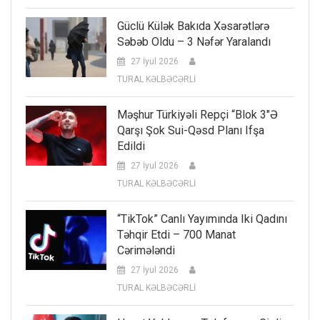
Güclü Külək Bakıda Xəsarətlərə
Səbəb Oldu – 3 Nəfər Yaralandı
27 İyul 2026
TURAL KƏLBƏCƏRLİ
Məşhur Türkiyəli Repçi “Blok 3″ə
Qarşı Şok Sui-Qəsd Planı Ifşa
Edildi
27 İyul 2026
TURAL KƏLBƏCƏRLİ
“TikTok” Canlı Yayımında Iki Qadını
Təhqir Etdi – 700 Manat
Cərimələndi
27 İyul 2026
TURAL KƏLBƏCƏRLİ