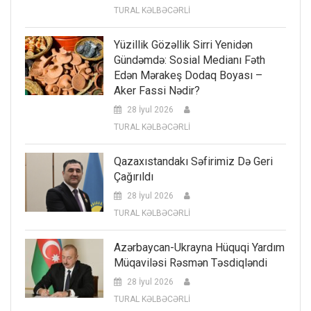
TURAL KƏLBƏCƏRLİ
Yüzillik Gözəllik Sirri Yenidən
Gündəmdə: Sosial Medianı Fəth
Edən Mərakeş Dodaq Boyası –
Aker Fassi Nədir?
28 İyul 2026
TURAL KƏLBƏCƏRLİ
Qazaxıstandakı Səfirimiz Də Geri
Çağırıldı
28 İyul 2026
TURAL KƏLBƏCƏRLİ
Azərbaycan-Ukrayna Hüquqi Yardım
Müqaviləsi Rəsmən Təsdiqləndi
28 İyul 2026
TURAL KƏLBƏCƏRLİ