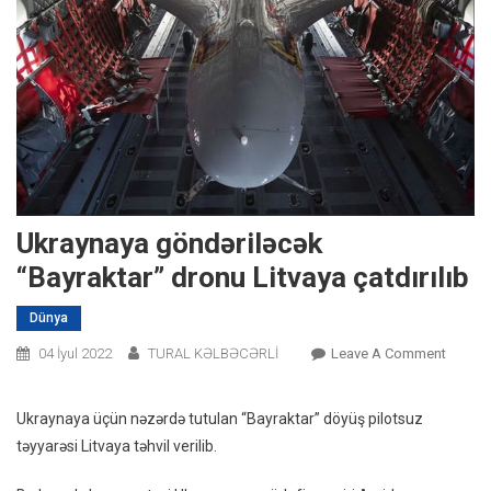
Ukraynaya göndəriləcək
“Bayraktar” dronu Litvaya çatdırılıb
Dünya
On
04 İyul 2022
TURAL KƏLBƏCƏRLİ
Leave A Comment
Ukrayn
Göndər
Ukraynaya üçün nəzərdə tutulan “Bayraktar” döyüş pilotsuz
“Bayrak
təyyarəsi Litvaya təhvil verilib.
Dronu
Litvaya