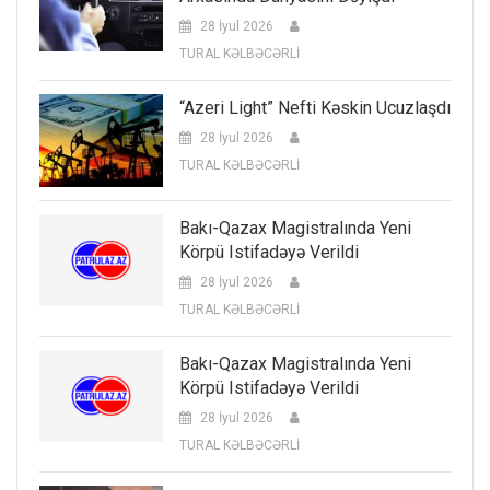
28 İyul 2026
TURAL KƏLBƏCƏRLİ
“Azeri Light” Nefti Kəskin Ucuzlaşdı
28 İyul 2026
TURAL KƏLBƏCƏRLİ
Bakı-Qazax Magistralında Yeni
Körpü Istifadəyə Verildi
28 İyul 2026
TURAL KƏLBƏCƏRLİ
Bakı-Qazax Magistralında Yeni
Körpü Istifadəyə Verildi
28 İyul 2026
TURAL KƏLBƏCƏRLİ