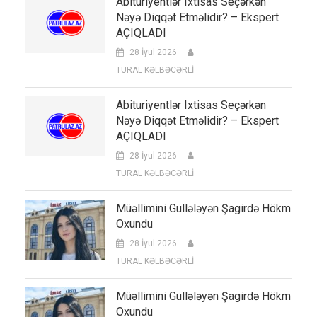
Abituriyentlər Ixtisas Seçərkən
Nəyə Diqqət Etməlidir? – Ekspert
AÇIQLADI
28 İyul 2026
TURAL KƏLBƏCƏRLİ
Abituriyentlər Ixtisas Seçərkən
Nəyə Diqqət Etməlidir? – Ekspert
AÇIQLADI
28 İyul 2026
TURAL KƏLBƏCƏRLİ
Müəllimini Güllələyən Şagirdə Hökm
Oxundu
28 İyul 2026
TURAL KƏLBƏCƏRLİ
Müəllimini Güllələyən Şagirdə Hökm
Oxundu