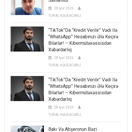
Saxlanıldı
28 İyul 2026
TURAL KƏLBƏCƏRLİ
“TikTok”da “kredit Verilir” Vədi Ilə
“WhatsApp” Hesabınızı Ələ Keçirə
Bilərlər! – Kibermütəxəssisdən
Xəbərdarlıq
28 İyul 2026
TURAL KƏLBƏCƏRLİ
“TikTok”da “kredit Verilir” Vədi Ilə
“WhatsApp” Hesabınızı Ələ Keçirə
Bilərlər! – Kibermütəxəssisdən
Xəbərdarlıq
28 İyul 2026
TURAL KƏLBƏCƏRLİ
Bakı Və Abşeronun Bəzi