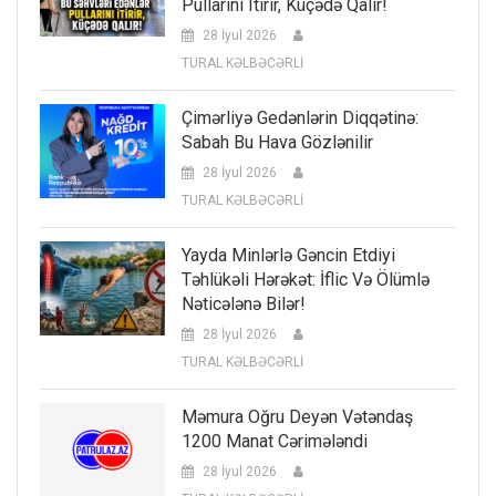
Pullarını Itirir, Küçədə Qalır!
28 İyul 2026
TURAL KƏLBƏCƏRLİ
Çimərliyə Gedənlərin Diqqətinə:
Sabah Bu Hava Gözlənilir
28 İyul 2026
TURAL KƏLBƏCƏRLİ
Yayda Minlərlə Gəncin Etdiyi
Təhlükəli Hərəkət: İflic Və Ölümlə
Nəticələnə Bilər!
28 İyul 2026
TURAL KƏLBƏCƏRLİ
Məmura Oğru Deyən Vətəndaş
1200 Manat Cərimələndi
28 İyul 2026