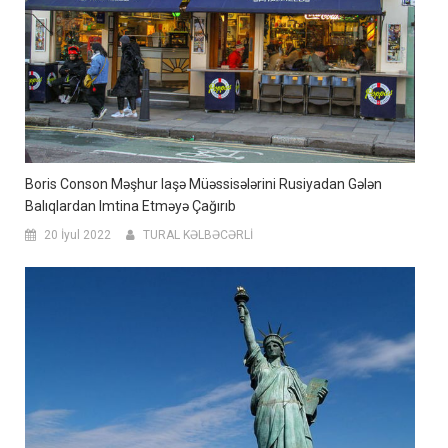
Boris Conson Məşhur Iaşə Müəssisələrini Rusiyadan Gələn
Balıqlardan Imtina Etməyə Çağırıb
20 İyul 2022
TURAL KƏLBƏCƏRLİ