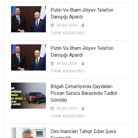
Putin Və İlham Əliyev Telefon
Danışığı Apardı
28 İyul 2026
TURAL KƏLBƏCƏRLİ
Putin Və İlham Əliyev Telefon
Danışığı Apardı
28 İyul 2026
TURAL KƏLBƏCƏRLİ
Bilgəh Çimərliyində Qaydaları
Pozan Sürücü Barəsində Tədbir
Görüldü
28 İyul 2026
TURAL KƏLBƏCƏRLİ
Dini Inancları Təhqir Edən Şəxs