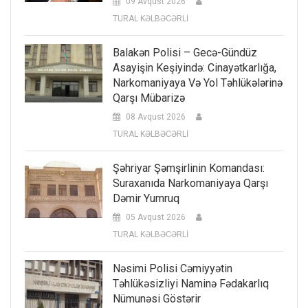
09 Avqust 2026
TURAL KƏLBƏCƏRLİ
Balakən Polisi – Gecə-Gündüz
Asayişin Keşiyində: Cinayətkarlığa,
Narkomaniyaya Və Yol Təhlükələrinə
Qarşı Mübarizə
08 Avqust 2026
TURAL KƏLBƏCƏRLİ
Şəhriyar Şəmşirlinin Komandası:
Suraxanıda Narkomaniyaya Qarşı
Dəmir Yumruq
05 Avqust 2026
TURAL KƏLBƏCƏRLİ
Nəsimi Polisi Cəmiyyətin
Təhlükəsizliyi Naminə Fədakarlıq
Nümunəsi Göstərir