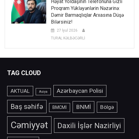
Həyat Yoldaşının Telefonuna Gizli
Proqram Yükləyənlərin Nəzərinə:
Dəmir Barmaqlıqlar Arxasına Düşə
Bilərsiniz!
27 İyul 2026
TURAL KƏLBƏCƏRLİ
TAG CLOUD
Azərbaycan Polisi
AKTUAL
Asiya
Baş səhifə
BNMİ
Bölgə
BMCMİ
Cəmiyyət
Daxili İşlər Nazirliyi