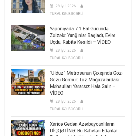
28 İyul 2026
TURAL KƏLBƏCƏRLİ
Yaponiyada 7,1 Bal Gücündə
Zəlzələ: Yanğınlar Başladı, Evlər
Uçdu, Rabitə Kəsildi – VİDEO
28 İyul 2026
TURAL KƏLBƏCƏRLİ
“Ulduz” Metrosunun Çıxışında Göz-
Gözü Görmür: Toz Mağazalardakı
Məhsulları Yararsız Hala Salır –
VİDEO
28 İyul 2026
TURAL KƏLBƏCƏRLİ
Xaricə Gedən Azərbaycanlıların
DİQQƏTİNƏ: Bu Səhvləri Edənlər