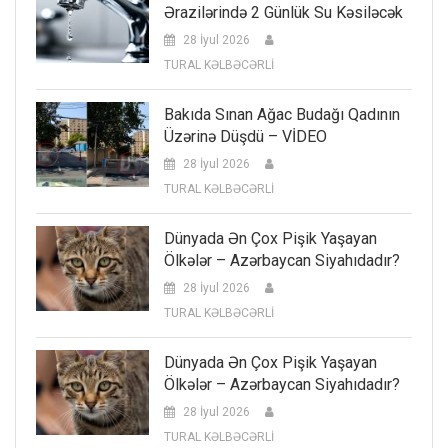
Ərazilərində 2 Günlük Su Kəsiləcək
28 İyul 2026
TURAL KƏLBƏCƏRLİ
Bakıda Sınan Ağac Budağı Qadının
Üzərinə Düşdü – VİDEO
28 İyul 2026
TURAL KƏLBƏCƏRLİ
Dünyada Ən Çox Pişik Yaşayan
Ölkələr – Azərbaycan Siyahıdadır?
28 İyul 2026
TURAL KƏLBƏCƏRLİ
Dünyada Ən Çox Pişik Yaşayan
Ölkələr – Azərbaycan Siyahıdadır?
28 İyul 2026
TURAL KƏLBƏCƏRLİ