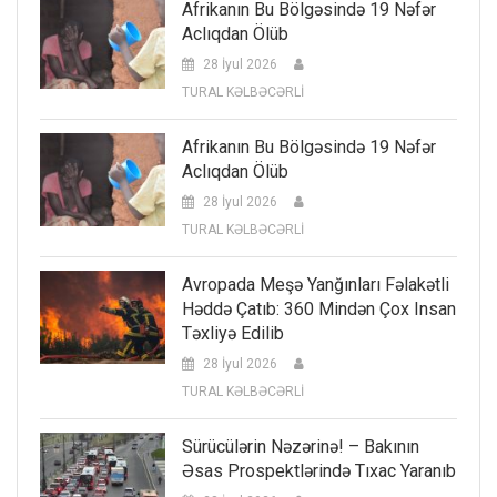
Afrikanın Bu Bölgəsində 19 Nəfər
Aclıqdan Ölüb
28 İyul 2026
TURAL KƏLBƏCƏRLİ
Afrikanın Bu Bölgəsində 19 Nəfər
Aclıqdan Ölüb
28 İyul 2026
TURAL KƏLBƏCƏRLİ
Avropada Meşə Yanğınları Fəlakətli
Həddə Çatıb: 360 Mindən Çox Insan
Təxliyə Edilib
28 İyul 2026
TURAL KƏLBƏCƏRLİ
Sürücülərin Nəzərinə! – Bakının
Əsas Prospektlərində Tıxac Yaranıb