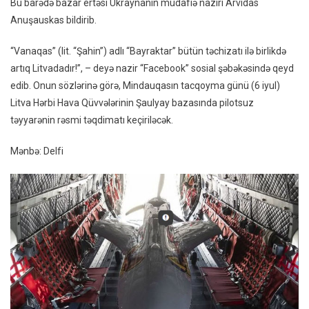
Bu barədə bazar ertəsi Ukraynanın müdafiə naziri Arvidas
Çatdırıl
Anuşauskas bildirib.
“Vanaqas” (lit. “Şahin”) adlı “Bayraktar” bütün təchizatı ilə birlikdə
artıq Litvadadır!”, – deyə nazir “Facebook” sosial şəbəkəsində qeyd
edib. Onun sözlərinə görə, Mindauqasın tacqoyma günü (6 iyul)
Litva Hərbi Hava Qüvvələrinin Şaulyay bazasında pilotsuz
təyyarənin rəsmi təqdimatı keçiriləcək.
Mənbə: Delfi