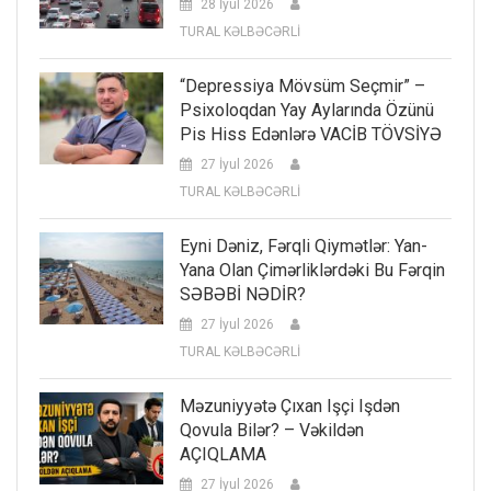
28 İyul 2026
TURAL KƏLBƏCƏRLİ
“Depressiya Mövsüm Seçmir” –
Psixoloqdan Yay Aylarında Özünü
Pis Hiss Edənlərə VACİB TÖVSİYƏ
27 İyul 2026
TURAL KƏLBƏCƏRLİ
Eyni Dəniz, Fərqli Qiymətlər: Yan-
Yana Olan Çimərliklərdəki Bu Fərqin
SƏBƏBİ NƏDİR?
27 İyul 2026
TURAL KƏLBƏCƏRLİ
Məzuniyyətə Çıxan Işçi Işdən
Qovula Bilər? – Vəkildən
AÇIQLAMA
27 İyul 2026