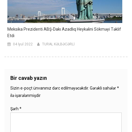
Meksika Prezidenti ABŞ-Dakı Azadlıq Heykəlini Sökməyi Təklif
Etdi
04 İyul 2022
TURAL KƏLBƏCƏRLİ
Bir cavab yazın
Sizin e-poçt ünvanınız dərc edilməyəcəkdir.
Gərəkli sahələr
*
ilə işarələnmişdir
Şərh
*