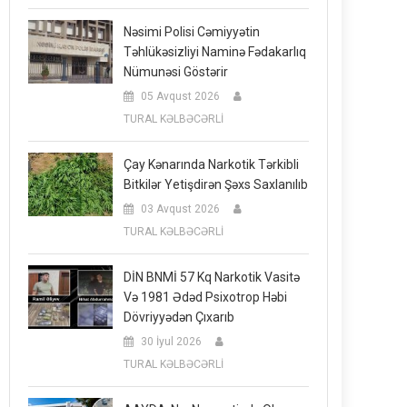
Nəsimi Polisi Cəmiyyətin
Təhlükəsizliyi Naminə Fədakarlıq
Nümunəsi Göstərir
05 Avqust 2026
TURAL KƏLBƏCƏRLİ
Çay Kənarında Narkotik Tərkibli
Bitkilər Yetişdirən Şəxs Saxlanılıb
03 Avqust 2026
TURAL KƏLBƏCƏRLİ
DİN BNMİ 57 Kq Narkotik Vasitə
Və 1981 Ədəd Psixotrop Həbi
Dövriyyədən Çıxarıb
30 İyul 2026
TURAL KƏLBƏCƏRLİ