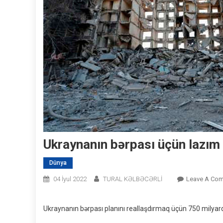
Ukraynanın bərpası üçün lazım
Dünya
04 İyul 2022
TURAL KƏLBƏCƏRLİ
Leave A Co
Ukraynanın bərpası planını reallaşdırmaq üçün 750 milyard 