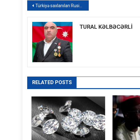
Yazı
Türkiyə saxlanılan Rusiya gəmisindəki taxılın mənşəyi ilə bağlı araşdırmaya başlayıb
naviqasiyası
TURAL KƏLBƏCƏRLİ
RELATED POSTS