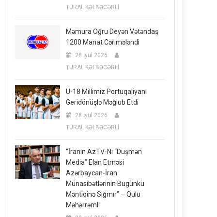
TURAL KƏLBƏCƏRLİ
Məmura Oğru Deyən Vətəndaş
1200 Manat Cərimələndi
28 İyul 2026
TURAL KƏLBƏCƏRLİ
U-18 Millimiz Portuqaliyanı
Geridönüşlə Məğlub Etdi
28 İyul 2026
TURAL KƏLBƏCƏRLİ
“İranın AzTV-Ni “düşmən
Media” Elan Etməsi
Azərbaycan-İran
Münasibətlərinin Bugünkü
Məntiqinə Sığmır” – Qulu
Məhərrəmli