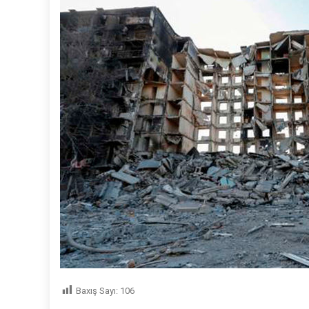
Baxış Sayı:
106