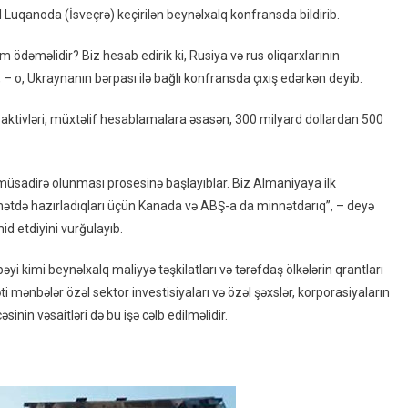
Lazım
Luqanoda (İsveçrə) keçirilən beynəlxalq konfransda bildirib.
Olan
Məbləğ
 ödəməlidir? Biz hesab edirik ki, Rusiya və rus oliqarxlarının
Açıqlandı
 – o, Ukraynanın bərpası ilə bağlı konfransda çıxış edərkən deyib.
aktivləri, müxtəlif hesablamalara əsasən, 300 milyard dollardan 500
a müsadirə olunması prosesinə başlayıblar. Biz Almaniyaya ilk
qamətdə hazırladıqları üçün Kanada və ABŞ-a da minnətdarıq”, – deyə
d etdiyini vurğulayıb.
i kimi beynəlxalq maliyyə təşkilatları və tərəfdaş ölkələrin qrantları
ti mənbələr özəl sektor investisiyaları və özəl şəxslər, korporasiyaların
nin vəsaitləri də bu işə cəlb edilməlidir.