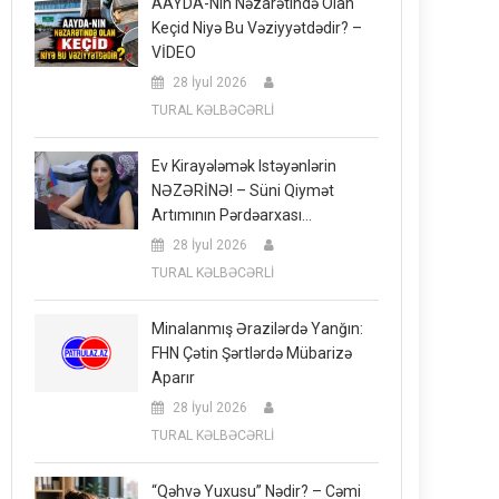
AAYDA-Nın Nəzarətində Olan
Keçid Niyə Bu Vəziyyətdədir? –
VİDEO
28 İyul 2026
TURAL KƏLBƏCƏRLİ
Ev Kirayələmək Istəyənlərin
NƏZƏRİNƏ! – Süni Qiymət
Artımının Pərdəarxası…
28 İyul 2026
TURAL KƏLBƏCƏRLİ
Minalanmış Ərazilərdə Yanğın:
FHN Çətin Şərtlərdə Mübarizə
Aparır
28 İyul 2026
TURAL KƏLBƏCƏRLİ
“Qəhvə Yuxusu” Nədir? – Cəmi