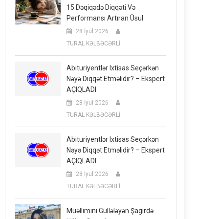
15 Dəqiqədə Diqqəti Və
Performansı Artıran Üsul
28 İyul 2026
TURAL KƏLBƏCƏRLİ
Abituriyentlər Ixtisas Seçərkən
Nəyə Diqqət Etməlidir? – Ekspert
AÇIQLADI
28 İyul 2026
TURAL KƏLBƏCƏRLİ
Abituriyentlər Ixtisas Seçərkən
Nəyə Diqqət Etməlidir? – Ekspert
AÇIQLADI
28 İyul 2026
TURAL KƏLBƏCƏRLİ
Müəllimini Güllələyən Şagirdə