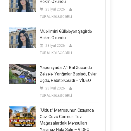
Hökm Oxundu
28 İyul 2026
TURAL KƏLBƏCƏRLİ
Müəllimini Güllələyən Şagirdə
Hökm Oxundu
28 İyul 2026
TURAL KƏLBƏCƏRLİ
Yaponiyada 7,1 Bal Gücündə
Zəlzələ: Yanğınlar Başladı, Evlər
Uçdu, Rabitə Kəsildi – VİDEO
28 İyul 2026
TURAL KƏLBƏCƏRLİ
“Ulduz” Metrosunun Çıxışında
Göz-Gözü Görmür: Toz
Mağazalardakı Məhsulları
Yararsız Hala Salır – VİDEO