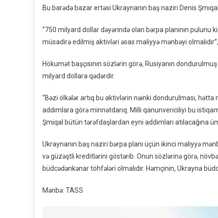
Bu barədə bazar ertəsi Ukraynanın baş naziri Denis Şmıqal 
“750 milyard dollar dəyərində olan bərpa planının pulunu kim
müsadirə edilmiş aktivləri əsas maliyyə mənbəyi olmalıdır”,
Hökumət başçısının sözlərin görə, Rusiyanın dondurulmuş 
milyard dollara qədərdir.
“Bəzi ölkələr artıq bu aktivlərin nəinki dondurulması, hətt
addımlara görə minnətdarıq. Milli qanunvericiliyi bu isti
Şmiqal bütün tərəfdaşlardan eyni addımları atılacağına ümi
Ukraynanın baş naziri bərpa planı üçün ikinci maliyyə mənbəy
və güzəştli kreditlərini göstərib. Onun sözlərinə görə, növbə
büdcədənkənar töhfələri olmalıdır. Həmçinin, Ukrayna büdcəsi
Mənbə: TASS