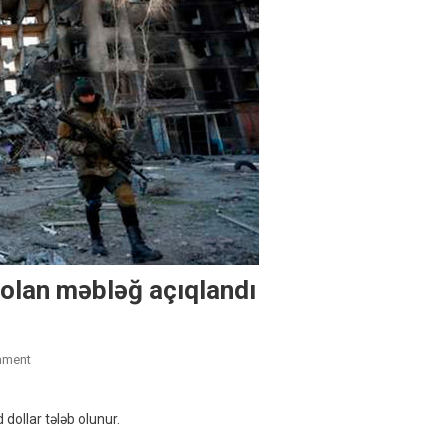
 olan məbləğ açıqlandı
On
mment
Ukraynanın
Bərpası
dollar tələb olunur.
Üçün