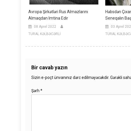
Həbsdən Çıxa
Avropa Şirkətləri Rus Almazlarını
Seneqalın Baş
Almaqdan Imtina Edir
03 Aprel 20
08 Aprel 2022
TURAL KƏLBƏC
TURAL KƏLBƏCƏRLİ
Bir cavab yazın
Sizin e-poçt ünvanınız dərc edilməyəcəkdir.
Gərəkli sah
Şərh
*