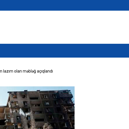
n lazım olan məbləğ açıqlandı