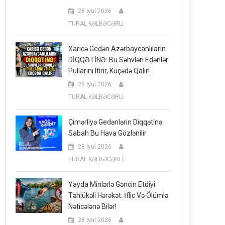
28 İyul 2026
TURAL KƏLBƏCƏRLİ
Xaricə Gedən Azərbaycanlıların
DİQQƏTİNƏ: Bu Səhvləri Edənlər
Pullarını Itirir, Küçədə Qalır!
28 İyul 2026
TURAL KƏLBƏCƏRLİ
Çimərliyə Gedənlərin Diqqətinə:
Sabah Bu Hava Gözlənilir
28 İyul 2026
TURAL KƏLBƏCƏRLİ
Yayda Minlərlə Gəncin Etdiyi
Təhlükəli Hərəkət: İflic Və Ölümlə
Nəticələnə Bilər!
28 İyul 2026