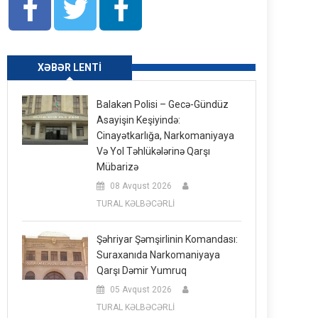
XƏBƏR LENTI
Balakən Polisi – Gecə-Gündüz
Asayişin Keşiyində:
Cinayətkarlığa, Narkomaniyaya
Və Yol Təhlükələrinə Qarşı
Mübarizə
08 Avqust 2026
TURAL KƏLBƏCƏRLİ
Şəhriyar Şəmşirlinin Komandası:
Suraxanıda Narkomaniyaya
Qarşı Dəmir Yumruq
05 Avqust 2026
TURAL KƏLBƏCƏRLİ