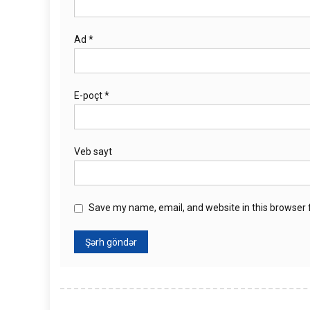
Ad
*
E-poçt
*
Veb sayt
Save my name, email, and website in this browser 