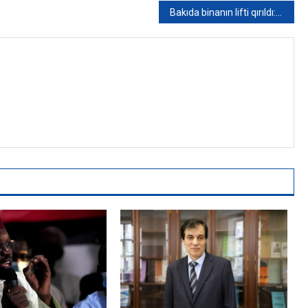
Bakıda binanın lifti qırıldı: Yaralılar var – VİDEO