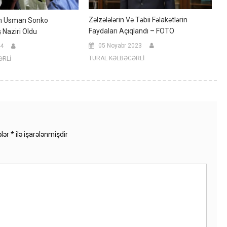
Zəlzələlərin Və Təbii Fəlakətlərin
n Usman Sonko
Faydaları Açıqlandı – FOTO
 Naziri Oldu
05 Noyabr 2023
24
TURAL KƏLBƏCƏRLİ
ƏRLİ
ələr
*
ilə işarələnmişdir