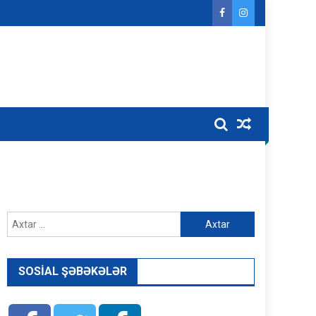
Axtarış:
SOSIAL ŞƏBƏKƏLƏR