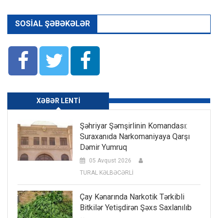
SOSIAL ŞƏBƏKƏLƏR
XƏBƏR LENTI
Şəhriyar Şəmşirlinin Komandası:
Suraxanıda Narkomaniyaya Qarşı
Dəmir Yumruq
05 Avqust 2026
TURAL KƏLBƏCƏRLİ
Çay Kənarında Narkotik Tərkibli
Bitkilər Yetişdirən Şəxs Saxlanılıb