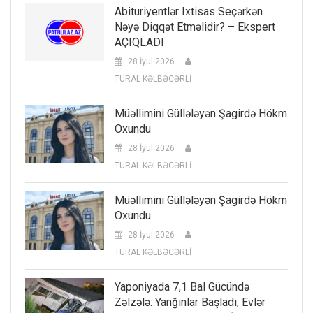
Abituriyentlər Ixtisas Seçərkən
Nəyə Diqqət Etməlidir? – Ekspert
AÇIQLADI
28 İyul 2026
TURAL KƏLBƏCƏRLİ
Müəllimini Güllələyən Şagirdə Hökm
Oxundu
28 İyul 2026
TURAL KƏLBƏCƏRLİ
Müəllimini Güllələyən Şagirdə Hökm
Oxundu
28 İyul 2026
TURAL KƏLBƏCƏRLİ
Yaponiyada 7,1 Bal Gücündə
Zəlzələ: Yanğınlar Başladı, Evlər