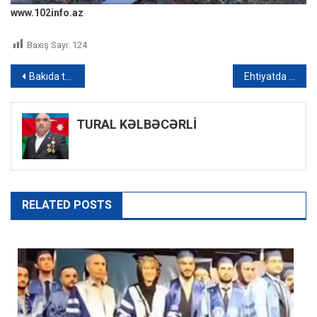
www.102info.az
Baxış Sayı:
124
Yazı
Bakıda tiryəkxana təşkil edən şəxslər ƏLƏ KEÇDİLƏR – FOTO/VİDEO
Ehtiyatda olanlar orduya niyə çağırılır? – Xəbərlərin 13:00 buraxılışı
naviqasiyası
TURAL KƏLBƏCƏRLİ
RELATED POSTS