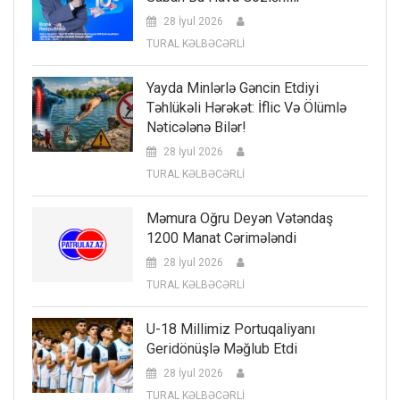
28 İyul 2026
TURAL KƏLBƏCƏRLİ
Yayda Minlərlə Gəncin Etdiyi
Təhlükəli Hərəkət: İflic Və Ölümlə
Nəticələnə Bilər!
28 İyul 2026
TURAL KƏLBƏCƏRLİ
Məmura Oğru Deyən Vətəndaş
1200 Manat Cərimələndi
28 İyul 2026
TURAL KƏLBƏCƏRLİ
U-18 Millimiz Portuqaliyanı
Geridönüşlə Məğlub Etdi
28 İyul 2026
TURAL KƏLBƏCƏRLİ