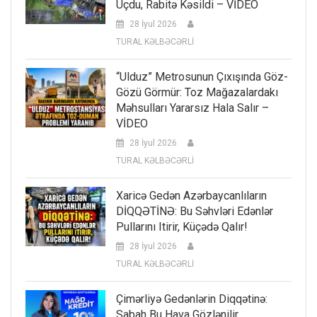
Uçdu, Rabitə Kəsildi – VİDEO
28 İyul 2026
TURAL KƏLBƏCƏRLİ
“Ulduz” Metrosunun Çıxışında Göz-
Gözü Görmür: Toz Mağazalardakı
Məhsulları Yararsız Hala Salır –
VİDEO
28 İyul 2026
TURAL KƏLBƏCƏRLİ
Xaricə Gedən Azərbaycanlıların
DİQQƏTİNƏ: Bu Səhvləri Edənlər
Pullarını Itirir, Küçədə Qalır!
28 İyul 2026
TURAL KƏLBƏCƏRLİ
Çimərliyə Gedənlərin Diqqətinə:
Sabah Bu Hava Gözlənilir