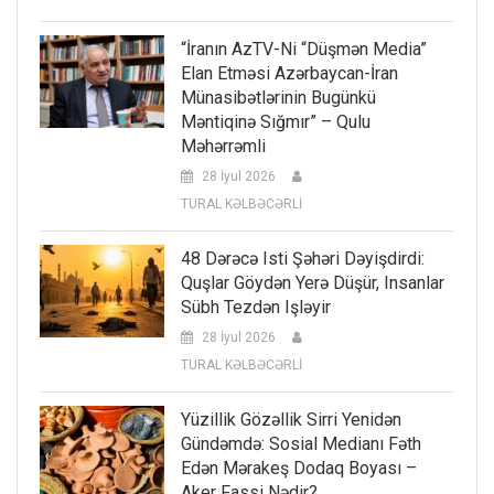
“İranın AzTV-Ni “düşmən Media”
Elan Etməsi Azərbaycan-İran
Münasibətlərinin Bugünkü
Məntiqinə Sığmır” – Qulu
Məhərrəmli
28 İyul 2026
TURAL KƏLBƏCƏRLİ
48 Dərəcə Isti Şəhəri Dəyişdirdi:
Quşlar Göydən Yerə Düşür, Insanlar
Sübh Tezdən Işləyir
28 İyul 2026
TURAL KƏLBƏCƏRLİ
Yüzillik Gözəllik Sirri Yenidən
Gündəmdə: Sosial Medianı Fəth
Edən Mərakeş Dodaq Boyası –
Aker Fassi Nədir?