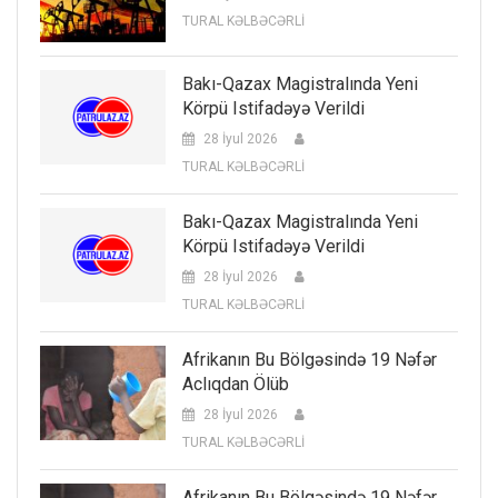
TURAL KƏLBƏCƏRLİ
Bakı-Qazax Magistralında Yeni
Körpü Istifadəyə Verildi
28 İyul 2026
TURAL KƏLBƏCƏRLİ
Bakı-Qazax Magistralında Yeni
Körpü Istifadəyə Verildi
28 İyul 2026
TURAL KƏLBƏCƏRLİ
Afrikanın Bu Bölgəsində 19 Nəfər
Aclıqdan Ölüb
28 İyul 2026
TURAL KƏLBƏCƏRLİ
Afrikanın Bu Bölgəsində 19 Nəfər