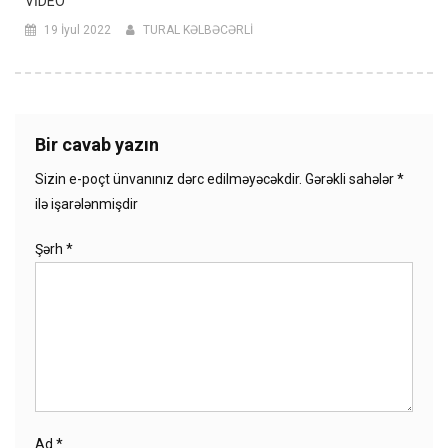
VİDEO
19 İyul 2022
TURAL KƏLBƏCƏRLİ
Bir cavab yazın
Sizin e-poçt ünvanınız dərc edilməyəcəkdir.
Gərəkli sahələr
*
ilə işarələnmişdir
Şərh
*
Ad
*