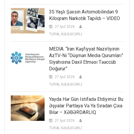
35 Yaşlı Şəxsin Avtomobilindən 9
Kiloqram Narkotik Tapıldı – VİDEO
27 İyul 2026
TURAL KƏLBƏCƏRLİ
MEDİA: “İran Kəşfiyyat Nazirliyinin
AzTV-Ni “düşmən Media Qurumları”
Siyahısına Daxil Etməsi Təəccüb
Doğurur”
27 İyul 2026
TURAL KƏLBƏCƏRLİ
Yayda Hər Gün Istifadə Etdiyimiz Bu
Əşyalar Partlaya Və Ya Sıradan Çıxa
Bilər – XƏBƏRDARLIQ
27 İyul 2026
TURAL KƏLBƏCƏRLİ