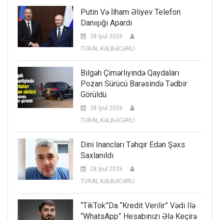
Putin Və İlham Əliyev Telefon
Danışığı Apardı
28 İyul 2026
TURAL KƏLBƏCƏRLİ
Bilgəh Çimərliyində Qaydaları
Pozan Sürücü Barəsində Tədbir
Görüldü
28 İyul 2026
TURAL KƏLBƏCƏRLİ
Dini Inancları Təhqir Edən Şəxs
Saxlanıldı
28 İyul 2026
TURAL KƏLBƏCƏRLİ
“TikTok”da “kredit Verilir” Vədi Ilə
“WhatsApp” Hesabınızı Ələ Keçirə