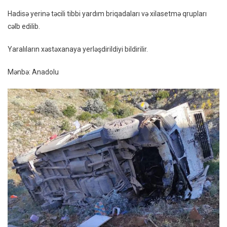
Və
Hadisə yerinə təcili tibbi yardım briqadaları və xilasetmə qrupları
Yaralıla
cəlb edilib.
Var
Yaralıların xəstəxanaya yerləşdirildiyi bildirilir.
Mənbə: Anadolu