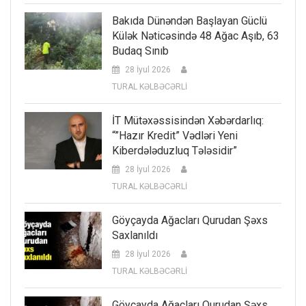
Bakıda Dünəndən Başlayan Güclü
Külək Nəticəsində 48 Ağac Aşıb, 63
Budaq Sınıb
28 İyul 2026
TURAL KƏLBƏCƏRLİ
İT Mütəxəssisindən Xəbərdarlıq:
“”Hazır Kredit” Vədləri Yeni
Kiberdələduzluq Tələsidir”
28 İyul 2026
TURAL KƏLBƏCƏRLİ
Göyçayda Ağacları Qurudan Şəxs
Saxlanıldı
28 İyul 2026
TURAL KƏLBƏCƏRLİ
Göyçayda Ağacları Qurudan Şəxs