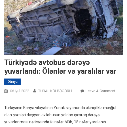
Türkiyədə avtobus dərəyə
yuvarlandı: Ölənlər və yaralılar var
Dünya
On
06 İyul 2022
TURAL KƏLBƏCƏRLİ
Leave A Comment
Türkiy
Avtobu
Türkiyənin Konya vilayətinin Yunak rayonunda əkinçiliklə məşğul
Dərəyə
olan şəxsləri daşıyan avtobusun yoldan çıxaraq dərəyə
Yuvarla
yuvarlanması nəticəsində iki nəfər ölüb, 18 nəfər yaralanıb.
Ölənlər