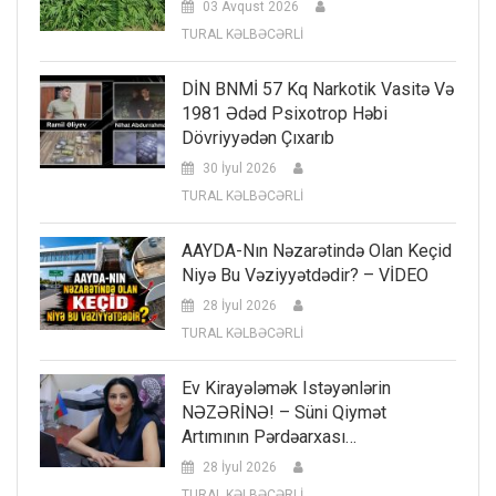
03 Avqust 2026
TURAL KƏLBƏCƏRLİ
DİN BNMİ 57 Kq Narkotik Vasitə Və
1981 Ədəd Psixotrop Həbi
Dövriyyədən Çıxarıb
30 İyul 2026
TURAL KƏLBƏCƏRLİ
AAYDA-Nın Nəzarətində Olan Keçid
Niyə Bu Vəziyyətdədir? – VİDEO
28 İyul 2026
TURAL KƏLBƏCƏRLİ
Ev Kirayələmək Istəyənlərin
NƏZƏRİNƏ! – Süni Qiymət
Artımının Pərdəarxası…
28 İyul 2026
TURAL KƏLBƏCƏRLİ