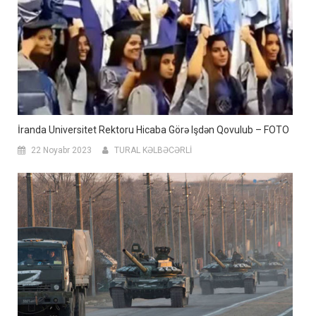
İranda Universitet Rektoru Hicaba Görə Işdən Qovulub – FOTO
22 Noyabr 2023
TURAL KƏLBƏCƏRLİ