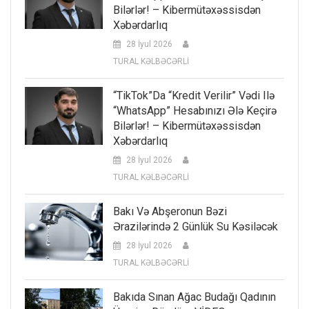
Bilərlər! – Kibermütəxəssisdən
Xəbərdarlıq
28 İyul 2026
TURAL KƏLBƏCƏRLİ
“TikTok”da “kredit Verilir” Vədi Ilə
“WhatsApp” Hesabınızı Ələ Keçirə
Bilərlər! – Kibermütəxəssisdən
Xəbərdarlıq
28 İyul 2026
TURAL KƏLBƏCƏRLİ
Bakı Və Abşeronun Bəzi
Ərazilərində 2 Günlük Su Kəsiləcək
28 İyul 2026
TURAL KƏLBƏCƏRLİ
Bakıda Sınan Ağac Budağı Qadının