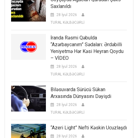
Saxlanıldı
28 İyul 2026
TURAL KƏLBƏCƏRLİ
İranda Rəsmi Qəbulda
“Azərbaycanım” Sədaları: Ərdəbilli
Yeniyetmə Hər Kəsi Heyran Qoydu
– VİDEO
28 İyul 2026
TURAL KƏLBƏCƏRLİ
Biləsuvarda Sürücü Sükan
Arxasında Dünyasını Dəyişdi
28 İyul 2026
TURAL KƏLBƏCƏRLİ
“Azeri Light” Nefti Kəskin Ucuzlaşdı
28 İyul 2026