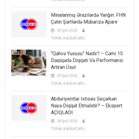
Minalanmış Ərazilərdə Yanğın: FHN
Çətin Şərtlərdə Mübarizə Aparır
28 İyul 2026
TURAL KƏLBƏCƏRLİ
“Qəhvə Yuxusu” Nədir? – Cəmi 15
Dəqiqədə Diqqəti Və Performansı
Artıran Üsul
28 İyul 2026
TURAL KƏLBƏCƏRLİ
Abituriyentlər Ixtisas Seçərkən
Nəyə Diqqət Etməlidir? – Ekspert
AÇIQLADI
28 İyul 2026
TURAL KƏLBƏCƏRLİ