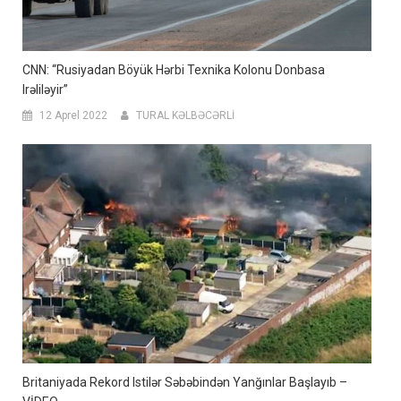
CNN: “Rusiyadan Böyük Hərbi Texnika Kolonu Donbasa
Irəliləyir”
12 Aprel 2022
TURAL KƏLBƏCƏRLİ
Britaniyada Rekord Istilər Səbəbindən Yanğınlar Başlayıb –