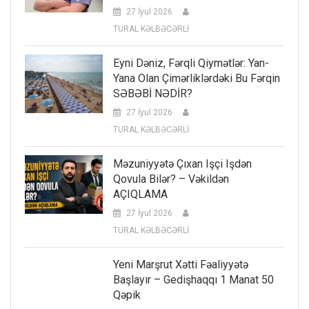
27 İyul 2026
TURAL KƏLBƏCƏRLİ
Eyni Dəniz, Fərqli Qiymətlər: Yan-
Yana Olan Çimərliklərdəki Bu Fərqin
SƏBƏBİ NƏDİR?
27 İyul 2026
TURAL KƏLBƏCƏRLİ
Məzuniyyətə Çıxan Işçi Işdən
Qovula Bilər? – Vəkildən
AÇIQLAMA
27 İyul 2026
TURAL KƏLBƏCƏRLİ
Yeni Marşrut Xətti Fəaliyyətə
Başlayır – Gedişhaqqı 1 Manat 50
Qəpik