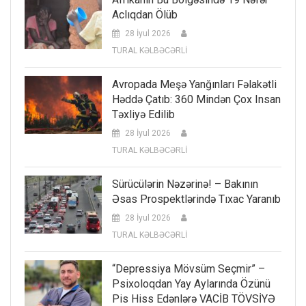
Aclıqdan Ölüb
28 İyul 2026
TURAL KƏLBƏCƏRLİ
Avropada Meşə Yanğınları Fəlakətli
Həddə Çatıb: 360 Mindən Çox Insan
Təxliyə Edilib
28 İyul 2026
TURAL KƏLBƏCƏRLİ
Sürücülərin Nəzərinə! – Bakının
Əsas Prospektlərində Tıxac Yaranıb
28 İyul 2026
TURAL KƏLBƏCƏRLİ
“Depressiya Mövsüm Seçmir” –
Psixoloqdan Yay Aylarında Özünü
Pis Hiss Edənlərə VACİB TÖVSİYƏ