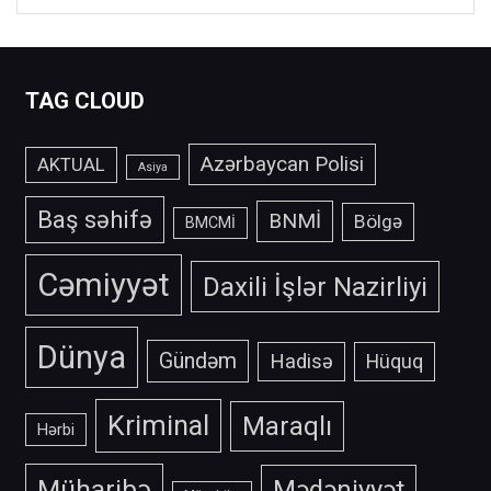
TAG CLOUD
Azərbaycan Polisi
AKTUAL
Asiya
Baş səhifə
BNMİ
Bölgə
BMCMİ
Cəmiyyət
Daxili İşlər Nazirliyi
Dünya
Gündəm
Hadisə
Hüquq
Kriminal
Maraqlı
Hərbi
Müharibə
Mədəniyyət