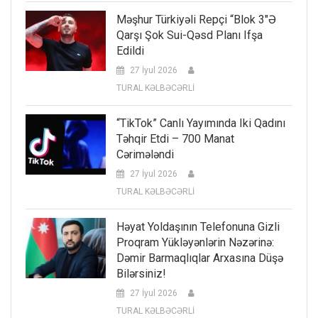
Məşhur Türkiyəli Repçi “Blok 3″ə
Qarşı Şok Sui-Qəsd Planı Ifşa
Edildi
27 İyul 2026
TURAL KƏLBƏCƏRLİ
“TikTok” Canlı Yayımında Iki Qadını
Təhqir Etdi – 700 Manat
Cərimələndi
27 İyul 2026
TURAL KƏLBƏCƏRLİ
Həyat Yoldaşının Telefonuna Gizli
Proqram Yükləyənlərin Nəzərinə:
Dəmir Barmaqlıqlar Arxasına Düşə
Bilərsiniz!
27 İyul 2026
TURAL KƏLBƏCƏRLİ