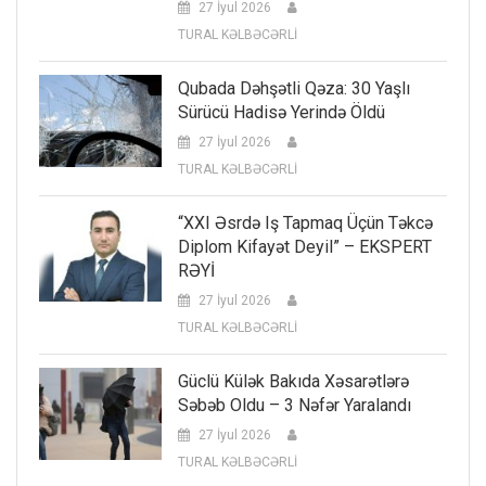
27 İyul 2026
TURAL KƏLBƏCƏRLİ
Qubada Dəhşətli Qəza: 30 Yaşlı
Sürücü Hadisə Yerində Öldü
27 İyul 2026
TURAL KƏLBƏCƏRLİ
“XXI Əsrdə Iş Tapmaq Üçün Təkcə
Diplom Kifayət Deyil” – EKSPERT
RƏYİ
27 İyul 2026
TURAL KƏLBƏCƏRLİ
Güclü Külək Bakıda Xəsarətlərə
Səbəb Oldu – 3 Nəfər Yaralandı
27 İyul 2026
TURAL KƏLBƏCƏRLİ