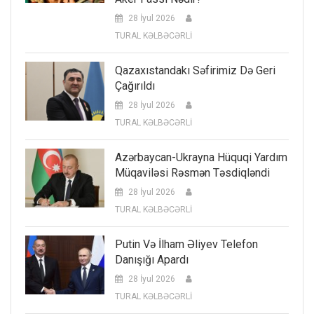
28 İyul 2026
TURAL KƏLBƏCƏRLİ
Qazaxıstandakı Səfirimiz Də Geri
Çağırıldı
28 İyul 2026
TURAL KƏLBƏCƏRLİ
Azərbaycan-Ukrayna Hüquqi Yardım
Müqaviləsi Rəsmən Təsdiqləndi
28 İyul 2026
TURAL KƏLBƏCƏRLİ
Putin Və İlham Əliyev Telefon
Danışığı Apardı
28 İyul 2026
TURAL KƏLBƏCƏRLİ