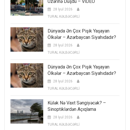
Üzərinə Düşdü – VİDEO
28 İyul 2026
TURAL KƏLBƏCƏRLİ
Dünyada Ən Çox Pişik Yaşayan
Ölkələr – Azərbaycan Siyahıdadır?
28 İyul 2026
TURAL KƏLBƏCƏRLİ
Dünyada Ən Çox Pişik Yaşayan
Ölkələr – Azərbaycan Siyahıdadır?
28 İyul 2026
TURAL KƏLBƏCƏRLİ
Külək Nə Vaxt Səngiyəcək? –
Sinoptiklərdən Açıqlama
28 İyul 2026
TURAL KƏLBƏCƏRLİ