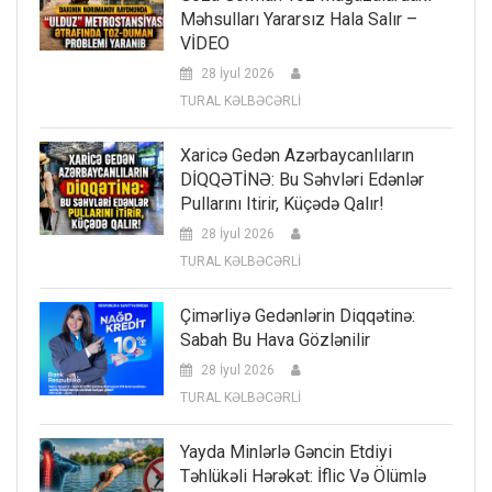
Məhsulları Yararsız Hala Salır –
VİDEO
28 İyul 2026
TURAL KƏLBƏCƏRLİ
Xaricə Gedən Azərbaycanlıların
DİQQƏTİNƏ: Bu Səhvləri Edənlər
Pullarını Itirir, Küçədə Qalır!
28 İyul 2026
TURAL KƏLBƏCƏRLİ
Çimərliyə Gedənlərin Diqqətinə:
Sabah Bu Hava Gözlənilir
28 İyul 2026
TURAL KƏLBƏCƏRLİ
Yayda Minlərlə Gəncin Etdiyi
Təhlükəli Hərəkət: İflic Və Ölümlə