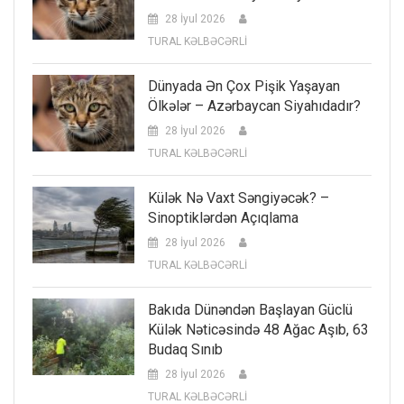
28 İyul 2026
TURAL KƏLBƏCƏRLİ
Dünyada Ən Çox Pişik Yaşayan
Ölkələr – Azərbaycan Siyahıdadır?
28 İyul 2026
TURAL KƏLBƏCƏRLİ
Külək Nə Vaxt Səngiyəcək? –
Sinoptiklərdən Açıqlama
28 İyul 2026
TURAL KƏLBƏCƏRLİ
Bakıda Dünəndən Başlayan Güclü
Külək Nəticəsində 48 Ağac Aşıb, 63
Budaq Sınıb
28 İyul 2026
TURAL KƏLBƏCƏRLİ