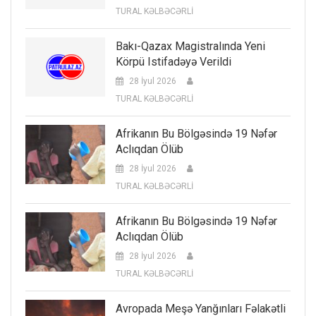
TURAL KƏLBƏCƏRLİ
Bakı-Qazax Magistralında Yeni
Körpü Istifadəyə Verildi
28 İyul 2026
TURAL KƏLBƏCƏRLİ
Afrikanın Bu Bölgəsində 19 Nəfər
Aclıqdan Ölüb
28 İyul 2026
TURAL KƏLBƏCƏRLİ
Afrikanın Bu Bölgəsində 19 Nəfər
Aclıqdan Ölüb
28 İyul 2026
TURAL KƏLBƏCƏRLİ
Avropada Meşə Yanğınları Fəlakətli