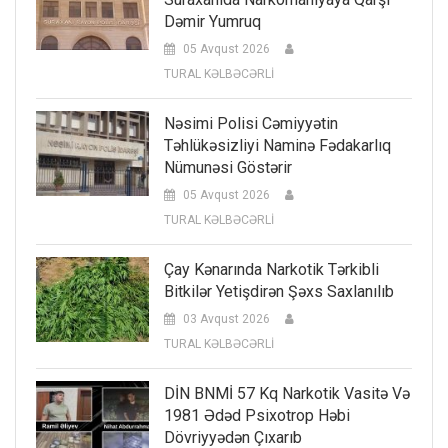
Dəmir Yumruq
05 Avqust 2026
TURAL KƏLBƏCƏRLİ
Nəsimi Polisi Cəmiyyətin
Təhlükəsizliyi Naminə Fədakarlıq
Nümunəsi Göstərir
05 Avqust 2026
TURAL KƏLBƏCƏRLİ
Çay Kənarında Narkotik Tərkibli
Bitkilər Yetişdirən Şəxs Saxlanılıb
03 Avqust 2026
TURAL KƏLBƏCƏRLİ
DİN BNMİ 57 Kq Narkotik Vasitə Və
1981 Ədəd Psixotrop Həbi
Dövriyyədən Çıxarıb