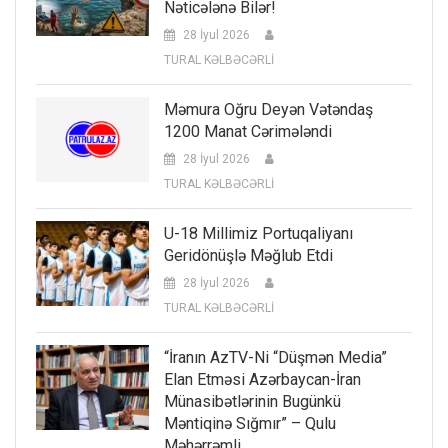
Nəticələnə Bilər!
28 İyul 2026
TURAL KƏLBƏCƏRLİ
Məmura Oğru Deyən Vətəndaş
1200 Manat Cərimələndi
28 İyul 2026
TURAL KƏLBƏCƏRLİ
U-18 Millimiz Portuqaliyanı
Geridönüşlə Məğlub Etdi
28 İyul 2026
TURAL KƏLBƏCƏRLİ
“İranın AzTV-Ni “düşmən Media”
Elan Etməsi Azərbaycan-İran
Münasibətlərinin Bugünkü
Məntiqinə Sığmır” – Qulu
Məhərrəmli