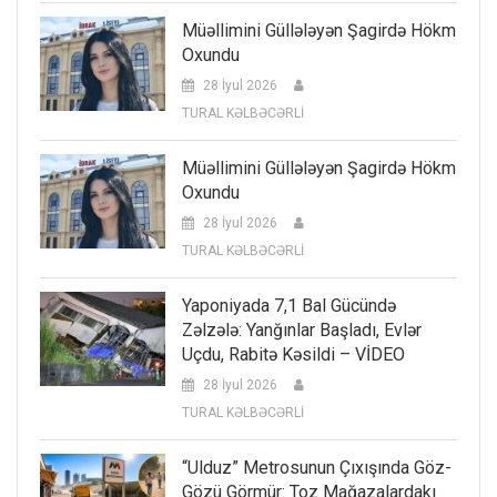
Müəllimini Güllələyən Şagirdə Hökm
Oxundu
28 İyul 2026
TURAL KƏLBƏCƏRLİ
Müəllimini Güllələyən Şagirdə Hökm
Oxundu
28 İyul 2026
TURAL KƏLBƏCƏRLİ
Yaponiyada 7,1 Bal Gücündə
Zəlzələ: Yanğınlar Başladı, Evlər
Uçdu, Rabitə Kəsildi – VİDEO
28 İyul 2026
TURAL KƏLBƏCƏRLİ
“Ulduz” Metrosunun Çıxışında Göz-
Gözü Görmür: Toz Mağazalardakı