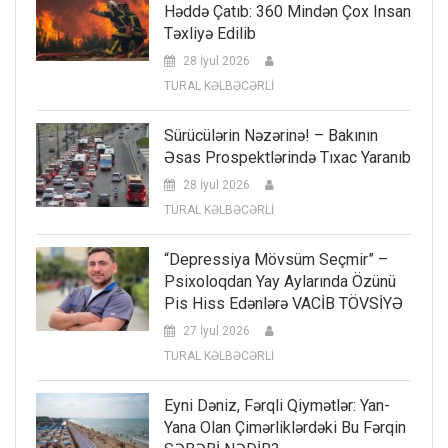
Həddə Çatıb: 360 Mindən Çox Insan
Təxliyə Edilib
28 İyul 2026
TURAL KƏLBƏCƏRLİ
Sürücülərin Nəzərinə! – Bakının
Əsas Prospektlərində Tıxac Yaranıb
28 İyul 2026
TURAL KƏLBƏCƏRLİ
“Depressiya Mövsüm Seçmir” –
Psixoloqdan Yay Aylarında Özünü
Pis Hiss Edənlərə VACİB TÖVSİYƏ
27 İyul 2026
TURAL KƏLBƏCƏRLİ
Eyni Dəniz, Fərqli Qiymətlər: Yan-
Yana Olan Çimərliklərdəki Bu Fərqin