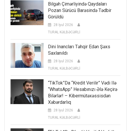
Bilgəh Çimərliyində Qaydaları
Pozan Sürücü Barəsində Tədbir
Görüldü
28 İyul 2026
TURAL KƏLBƏCƏRLİ
Dini Inancları Təhqir Edən Şəxs
Saxlanıldı
28 İyul 2026
TURAL KƏLBƏCƏRLİ
“TikTok”da “kredit Verilir” Vədi Ilə
“WhatsApp” Hesabınızı Ələ Keçirə
Bilərlər! – Kibermütəxəssisdən
Xəbərdarlıq
28 İyul 2026
TURAL KƏLBƏCƏRLİ