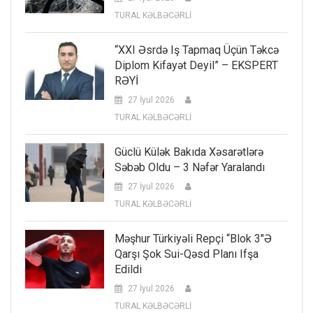
TURAL KƏLBƏCƏRLİ
“XXI Əsrdə Iş Tapmaq Üçün Təkcə
Diplom Kifayət Deyil” – EKSPERT
RƏYİ
27 İyul 2026
TURAL KƏLBƏCƏRLİ
Güclü Külək Bakıda Xəsarətlərə
Səbəb Oldu – 3 Nəfər Yaralandı
27 İyul 2026
TURAL KƏLBƏCƏRLİ
Məşhur Türkiyəli Repçi “Blok 3″ə
Qarşı Şok Sui-Qəsd Planı Ifşa
Edildi
27 İyul 2026
TURAL KƏLBƏCƏRLİ