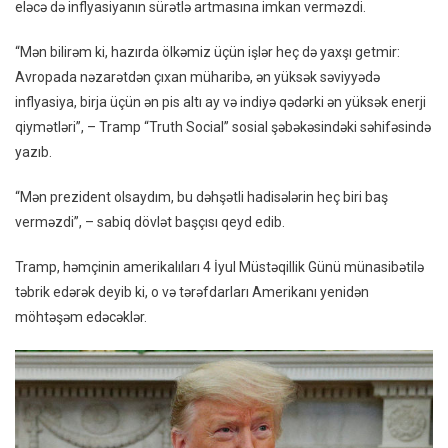
eləcə də inflyasiyanın sürətlə artmasına imkan verməzdi.
Bu
Dəhşətl
“Mən bilirəm ki, hazırda ölkəmiz üçün işlər heç də yaxşı getmir:
Hadisə
Avropada nəzarətdən çıxan müharibə, ən yüksək səviyyədə
Baş
inflyasiya, birja üçün ən pis altı ay və indiyə qədərki ən yüksək enerji
Verməz
qiymətləri”, – Tramp “Truth Social” sosial şəbəkəsindəki səhifəsində
yazıb.
“Mən prezident olsaydım, bu dəhşətli hadisələrin heç biri baş
verməzdi”, – sabiq dövlət başçısı qeyd edib.
Tramp, həmçinin amerikalıları 4 İyul Müstəqillik Günü münasibətilə
təbrik edərək deyib ki, o və tərəfdarları Amerikanı yenidən
möhtəşəm edəcəklər.