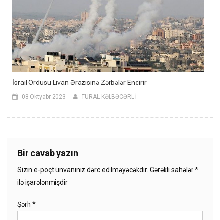
İsrail Ordusu Livan Ərazisinə Zərbələr Endirir
08 Oktyabr 2023
TURAL KƏLBƏCƏRLİ
Bir cavab yazın
Sizin e-poçt ünvanınız dərc edilməyəcəkdir.
Gərəkli sahələr
*
ilə işarələnmişdir
Şərh
*