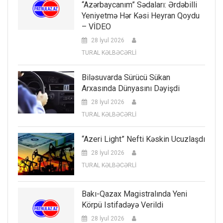
“Azərbaycanım” Sədaları: Ərdəbilli
Yeniyetmə Hər Kəsi Heyran Qoydu
– VİDEO
28 İyul 2026
TURAL KƏLBƏCƏRLİ
Biləsuvarda Sürücü Sükan
Arxasında Dünyasını Dəyişdi
28 İyul 2026
TURAL KƏLBƏCƏRLİ
“Azeri Light” Nefti Kəskin Ucuzlaşdı
28 İyul 2026
TURAL KƏLBƏCƏRLİ
Bakı-Qazax Magistralında Yeni
Körpü Istifadəyə Verildi
28 İyul 2026