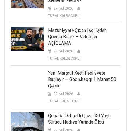
SƏBƏBİ NƏDİR?
27 İyul 2026
TURAL KƏLBƏCƏRLİ
Məzuniyyətə Çıxan Işçi Işdən
Qovula Bilər? – Vəkildən
AÇIQLAMA
27 İyul 2026
TURAL KƏLBƏCƏRLİ
Yeni Marşrut Xətti Fəaliyyətə
Başlayır – Gedişhaqqı 1 Manat 50
Qəpik
27 İyul 2026
TURAL KƏLBƏCƏRLİ
Qubada Dəhşətli Qəza: 30 Yaşlı
Sürücü Hadisə Yerində Öldü
27 İyul 2026