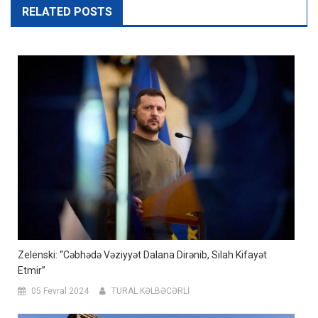
RELATED POSTS
Zelenski: “Cəbhədə Vəziyyət Dalana Dirənib, Silah Kifayət
Etmir”
05 Fevral 2024
TURAL KƏLBƏCƏRLİ