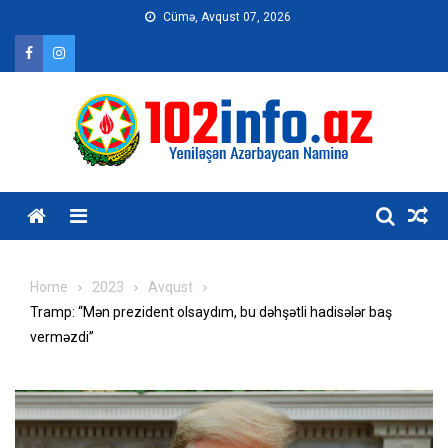
Skip
Cümə, Avqust 07, 2026
to
content
Home
2023
Avqust
Tramp: “Mən prezident olsaydım, bu dəhşətli hadisələr baş
verməzdi”