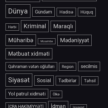
Dünya
Gündəm
Hadisə
Hüquq
Kriminal
Maraqlı
Hərbi
Müharibə
Mədəniyyət
Müsahibə
Mətbuat xidməti
secilmis
Qəhraman vətən oğlulları
Region
Siyasət
Sosial
Tədbirlər
Təhsil
Yol patrul xidməti
Ölkə
İdman
İCRA HAKİMİYYƏTİ
İncəsənət