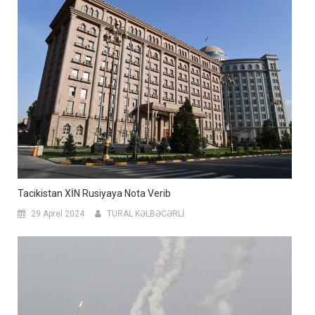
Tacikistan XİN Rusiyaya Nota Verib
29 Aprel 2024
TURAL KƏLBƏCƏRLİ