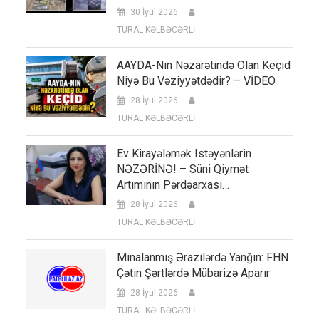
30 İyul 2026
TURAL KƏLBƏCƏRLİ
AAYDA-Nın Nəzarətində Olan Keçid
Niyə Bu Vəziyyətdədir? – VİDEO
28 İyul 2026
TURAL KƏLBƏCƏRLİ
Ev Kirayələmək Istəyənlərin
NƏZƏRİNƏ! – Süni Qiymət
Artımının Pərdəarxası…
28 İyul 2026
TURAL KƏLBƏCƏRLİ
Minalanmış Ərazilərdə Yanğın: FHN
Çətin Şərtlərdə Mübarizə Aparır
28 İyul 2026
TURAL KƏLBƏCƏRLİ