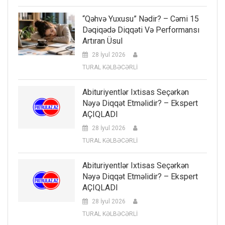
“Qəhvə Yuxusu” Nədir? – Cəmi 15
Dəqiqədə Diqqəti Və Performansı
Artıran Üsul
28 İyul 2026
TURAL KƏLBƏCƏRLİ
Abituriyentlər Ixtisas Seçərkən
Nəyə Diqqət Etməlidir? – Ekspert
AÇIQLADI
28 İyul 2026
TURAL KƏLBƏCƏRLİ
Abituriyentlər Ixtisas Seçərkən
Nəyə Diqqət Etməlidir? – Ekspert
AÇIQLADI
28 İyul 2026
TURAL KƏLBƏCƏRLİ