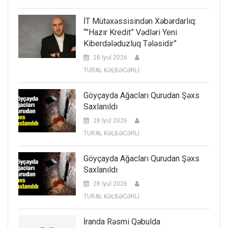
İT Mütəxəssisindən Xəbərdarlıq:
“”Hazır Kredit” Vədləri Yeni
Kiberdələduzluq Tələsidir”
28 İyul 2026
TURAL KƏLBƏCƏRLİ
Göyçayda Ağacları Qurudan Şəxs
Saxlanıldı
28 İyul 2026
TURAL KƏLBƏCƏRLİ
Göyçayda Ağacları Qurudan Şəxs
Saxlanıldı
28 İyul 2026
TURAL KƏLBƏCƏRLİ
İranda Rəsmi Qəbulda