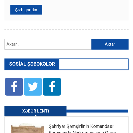
Axtarış:
SOSIAL ŞƏBƏKƏLƏR
XƏBƏR LENTI
Şəhriyar Şəmşirlinin Komandası:
Suraxanıda Narkomaniyaya Qarşı