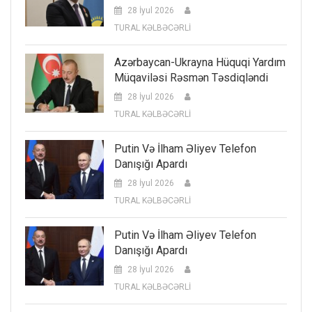
28 İyul 2026
TURAL KƏLBƏCƏRLİ
Azərbaycan-Ukrayna Hüquqi Yardım
Müqaviləsi Rəsmən Təsdiqləndi
28 İyul 2026
TURAL KƏLBƏCƏRLİ
Putin Və İlham Əliyev Telefon
Danışığı Apardı
28 İyul 2026
TURAL KƏLBƏCƏRLİ
Putin Və İlham Əliyev Telefon
Danışığı Apardı
28 İyul 2026
TURAL KƏLBƏCƏRLİ