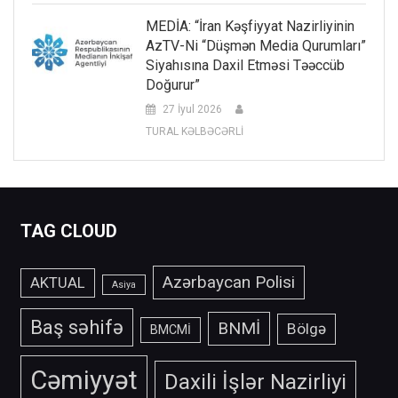
MEDİA: “İran Kəşfiyyat Nazirliyinin
AzTV-Ni “düşmən Media Qurumları”
Siyahısına Daxil Etməsi Təəccüb
Doğurur”
27 İyul 2026
TURAL KƏLBƏCƏRLİ
TAG CLOUD
Azərbaycan Polisi
AKTUAL
Asiya
Baş səhifə
BNMİ
Bölgə
BMCMİ
Cəmiyyət
Daxili İşlər Nazirliyi