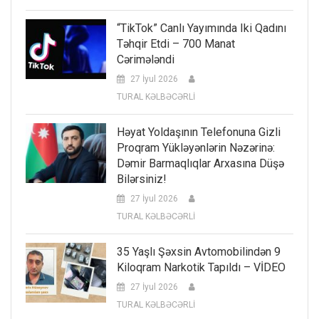
“TikTok” Canlı Yayımında Iki Qadını
Təhqir Etdi – 700 Manat
Cərimələndi
27 İyul 2026
TURAL KƏLBƏCƏRLİ
Həyat Yoldaşının Telefonuna Gizli
Proqram Yükləyənlərin Nəzərinə:
Dəmir Barmaqlıqlar Arxasına Düşə
Bilərsiniz!
27 İyul 2026
TURAL KƏLBƏCƏRLİ
35 Yaşlı Şəxsin Avtomobilindən 9
Kiloqram Narkotik Tapıldı – VİDEO
27 İyul 2026
TURAL KƏLBƏCƏRLİ