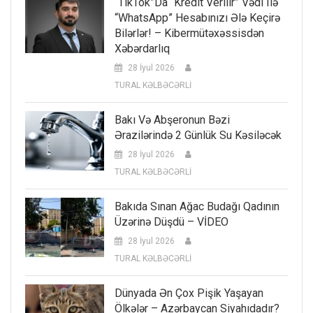
“TikTok”da “kredit Verilir” Vədi Ilə
“WhatsApp” Hesabınızı Ələ Keçirə
Bilərlər! – Kibermütəxəssisdən
Xəbərdarlıq
28 İyul 2026
TURAL KƏLBƏCƏRLİ
Bakı Və Abşeronun Bəzi
Ərazilərində 2 Günlük Su Kəsiləcək
28 İyul 2026
TURAL KƏLBƏCƏRLİ
Bakıda Sınan Ağac Budağı Qadının
Üzərinə Düşdü – VİDEO
28 İyul 2026
TURAL KƏLBƏCƏRLİ
Dünyada Ən Çox Pişik Yaşayan
Ölkələr – Azərbaycan Siyahıdadır?