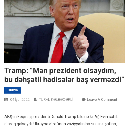
Tramp: “Mən prezident olsaydım,
bu dəhşətli hadisələr baş verməzdi”
Dünya
On
04 İyul 2022
TURAL KƏLBƏCƏRLİ
Leave A Comment
Tramp:
“Mən
ABŞ-ın keçmiş prezidenti Donald Tramp bildirib ki, Ağ Evin sahibi
Prezide
olaraq qalsaydı, Ukrayna ətrafında vəziyyətin hazırkı inkişafına,
Olsayd