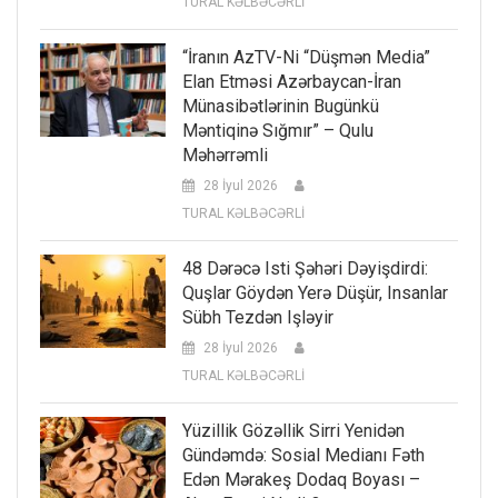
TURAL KƏLBƏCƏRLİ
“İranın AzTV-Ni “düşmən Media”
Elan Etməsi Azərbaycan-İran
Münasibətlərinin Bugünkü
Məntiqinə Sığmır” – Qulu
Məhərrəmli
28 İyul 2026
TURAL KƏLBƏCƏRLİ
48 Dərəcə Isti Şəhəri Dəyişdirdi:
Quşlar Göydən Yerə Düşür, Insanlar
Sübh Tezdən Işləyir
28 İyul 2026
TURAL KƏLBƏCƏRLİ
Yüzillik Gözəllik Sirri Yenidən
Gündəmdə: Sosial Medianı Fəth
Edən Mərakeş Dodaq Boyası –