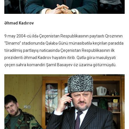
Əhməd Kadırov
9 may 2004-cü ildə Çeçenistan Respublikasının paytaxtı Qroznının
“Dinamo” stadionunda Qələbə Günü münasibətilə keçirilən paradda
törədilmiş partlayış nəticəsində Çeçenistan Respublikasının ilk
prezidenti Əhməd Kadırov həyatını itirib. Qətlə görə məsuliyyəti
çeçen səhra komandiri Şamil Basayev öz üzərinə götürmüşdü.