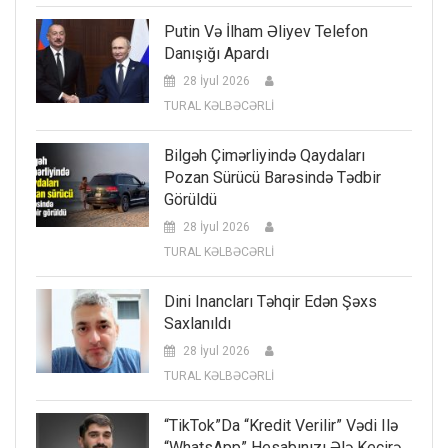
Putin Və İlham Əliyev Telefon
Danışığı Apardı
28 İyul 2026
TURAL KƏLBƏCƏRLİ
Bilgəh Çimərliyində Qaydaları
Pozan Sürücü Barəsində Tədbir
Görüldü
28 İyul 2026
TURAL KƏLBƏCƏRLİ
Dini Inancları Təhqir Edən Şəxs
Saxlanıldı
28 İyul 2026
TURAL KƏLBƏCƏRLİ
“TikTok”da “kredit Verilir” Vədi Ilə
“WhatsApp” Hesabınızı Ələ Keçirə