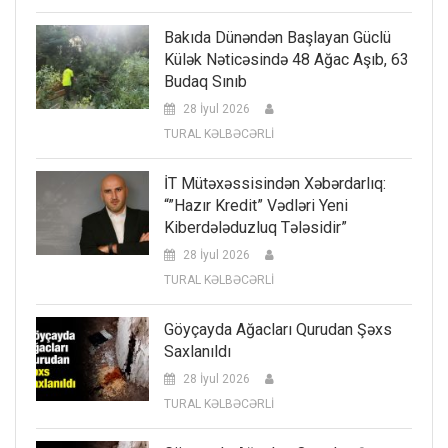
Bakıda Dünəndən Başlayan Güclü
Külək Nəticəsində 48 Ağac Aşıb, 63
Budaq Sınıb
28 İyul 2026
TURAL KƏLBƏCƏRLİ
İT Mütəxəssisindən Xəbərdarlıq:
“”Hazır Kredit” Vədləri Yeni
Kiberdələduzluq Tələsidir”
28 İyul 2026
TURAL KƏLBƏCƏRLİ
Göyçayda Ağacları Qurudan Şəxs
Saxlanıldı
28 İyul 2026
TURAL KƏLBƏCƏRLİ