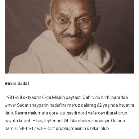
Ənvər Sədat
1981-ci il oktyabrın 6-da Misirin paytaxtı Qahirədə hərbi paradda
Ənvər Sədat snayperin hədəfinə məruz qalaraq 62 yaşında həyatını
itirib. Rəsmi məlumata görə, sui-qəsdi dörd nəfərdən ibarət qrup
həyata keçirib – baş leytenant Əl-İslambuli və üç əsgər. Onların
hamısı “Əl-təkfir vəl-Hicrə” qruplaşmasının üzvləri olub.