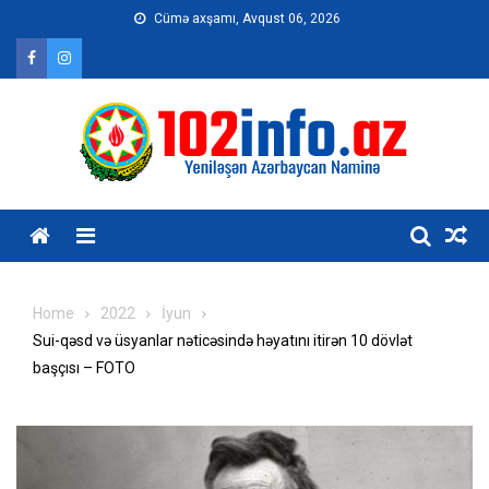
Skip
Cümə axşamı, Avqust 06, 2026
to
content
Home
2022
İyun
Sui-qəsd və üsyanlar nəticəsində həyatını itirən 10 dövlət
başçısı – FOTO