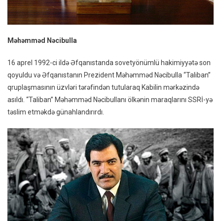
Məhəmməd Nəcibulla
16 aprel 1992-ci ildə Əfqanıstanda sovetyönümlü hakimiyyətə son
qoyuldu və Əfqanıstanın Prezident Məhəmməd Nəcibulla “Taliban”
qruplaşmasının üzvləri tərəfindən tutularaq Kabilin mərkəzində
asıldı. “Taliban” Məhəmməd Nəcibullanı ölkənin maraqlarını SSRİ-yə
təslim etməkdə günahlandırırdı.