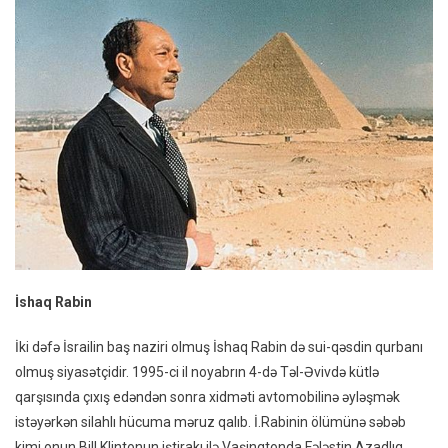
İshaq Rabin
İki dəfə İsrailin baş naziri olmuş İshaq Rabin də sui-qəsdin qurbanı
olmuş siyasətçidir. 1995-ci il noyabrın 4-də Təl-Əvivdə kütlə
qarşısında çıxış edəndən sonra xidməti avtomobilinə əyləşmək
istəyərkən silahlı hücuma məruz qalıb. İ.Rabinin ölümünə səbəb
kimi onun Bill Klintonun iştirakı ilə Vaşinqtonda Fələstin Azadlıq