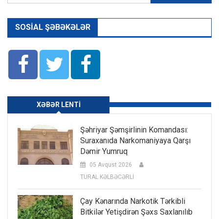
SOSIAL ŞƏBƏKƏLƏR
XƏBƏR LENTI
Şəhriyar Şəmşirlinin Komandası:
Suraxanıda Narkomaniyaya Qarşı
Dəmir Yumruq
05 Avqust 2026
TURAL KƏLBƏCƏRLİ
Çay Kənarında Narkotik Tərkibli
Bitkilər Yetişdirən Şəxs Saxlanılıb