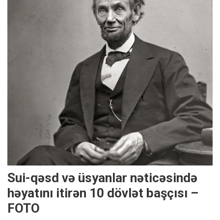
Sui-qəsd və üsyanlar nəticəsində
həyatını itirən 10 dövlət başçısı –
FOTO