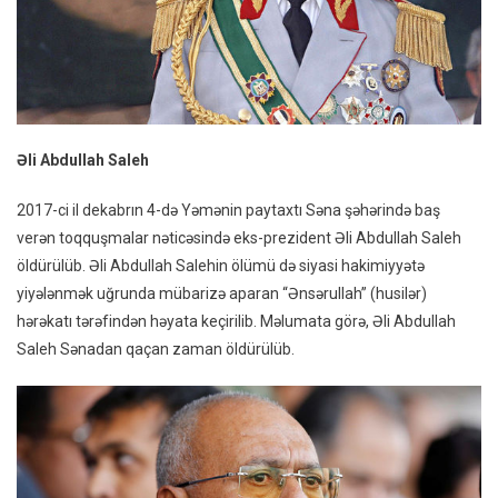
Əli Abdullah Saleh
2017-ci il dekabrın 4-də Yəmənin paytaxtı Səna şəhərində baş
verən toqquşmalar nəticəsində eks-prezident Əli Abdullah Saleh
öldürülüb. Əli Abdullah Salehin ölümü də siyasi hakimiyyətə
yiyələnmək uğrunda mübarizə aparan “Ənsərullah” (husilər)
hərəkatı tərəfindən həyata keçirilib. Məlumata görə, Əli Abdullah
Saleh Sənadan qaçan zaman öldürülüb.