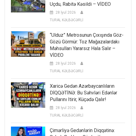
Uçdu, Rabitə Kəsildi – VİDEO
28 İyul 2026
TURAL KƏLBƏCƏRLİ
“Ulduz” Metrosunun Çıxışında Göz-
Gözü Görmür: Toz Mağazalardakı
Məhsulları Yararsız Hala Salır –
VİDEO
28 İyul 2026
TURAL KƏLBƏCƏRLİ
Xaricə Gedən Azərbaycanlıların
DİQQƏTİNƏ: Bu Səhvləri Edənlər
Pullarını Itirir, Küçədə Qalır!
28 İyul 2026
TURAL KƏLBƏCƏRLİ
Çimərliyə Gedənlərin Diqqətinə: