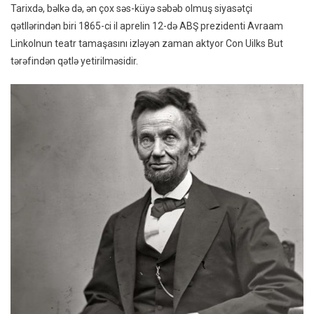
Tarixdə, bəlkə də, ən çox səs-küyə səbəb olmuş siyasətçi
qətllərindən biri 1865-ci il aprelin 12-də ABŞ prezidenti Avraam
Linkolnun teatr tamaşasını izləyən zaman aktyor Con Uilks But
tərəfindən qətlə yetirilməsidir.