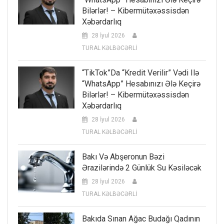
Bilərlər! – Kibermütəxəssisdən
Xəbərdarlıq
28 İyul 2026
TURAL KƏLBƏCƏRLİ
“TikTok”da “kredit Verilir” Vədi Ilə
“WhatsApp” Hesabınızı Ələ Keçirə
Bilərlər! – Kibermütəxəssisdən
Xəbərdarlıq
28 İyul 2026
TURAL KƏLBƏCƏRLİ
Bakı Və Abşeronun Bəzi
Ərazilərində 2 Günlük Su Kəsiləcək
28 İyul 2026
TURAL KƏLBƏCƏRLİ
Bakıda Sınan Ağac Budağı Qadının