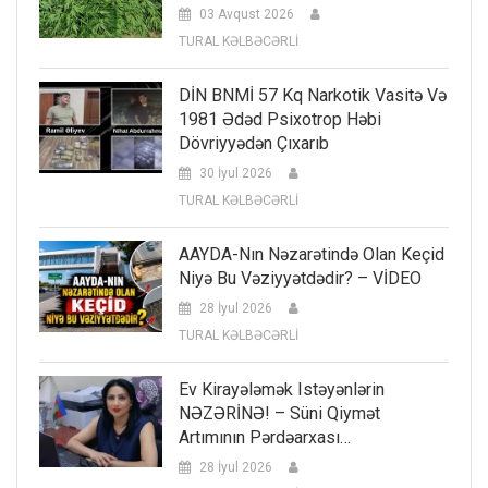
03 Avqust 2026
TURAL KƏLBƏCƏRLİ
DİN BNMİ 57 Kq Narkotik Vasitə Və
1981 Ədəd Psixotrop Həbi
Dövriyyədən Çıxarıb
30 İyul 2026
TURAL KƏLBƏCƏRLİ
AAYDA-Nın Nəzarətində Olan Keçid
Niyə Bu Vəziyyətdədir? – VİDEO
28 İyul 2026
TURAL KƏLBƏCƏRLİ
Ev Kirayələmək Istəyənlərin
NƏZƏRİNƏ! – Süni Qiymət
Artımının Pərdəarxası…
28 İyul 2026