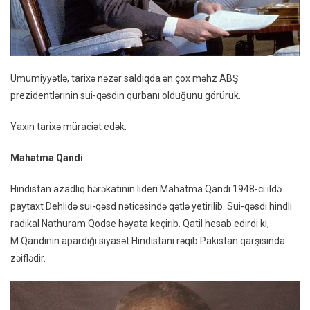
Ümumiyyətlə, tarixə nəzər saldıqda ən çox məhz ABŞ
prezidentlərinin sui-qəsdin qurbanı olduğunu görürük.
Yaxın tarixə müraciət edək.
Mahatma Qandi
Hindistan azadlıq hərəkatının lideri Mahatma Qandi 1948-ci ildə
paytaxt Dehlidə sui-qəsd nəticəsində qətlə yetirilib. Sui-qəsdi hindli
radikal Nathuram Qodse həyata keçirib. Qatil hesab edirdi ki,
M.Qandinin apardığı siyasət Hindistanı rəqib Pakistan qarşısında
zəiflədir.