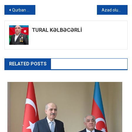
Yazı
Qurban bayramında kəsilən heyvanların dəriləri hara göndəriləcək?
Azad olunan Ağdamda tikilən müasir evlər – VİDEO
naviqasiyası
TURAL KƏLBƏCƏRLİ
RELATED POSTS