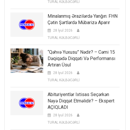
TURAL KƏLBƏCƏRLİ
Minalanmış Ərazilərdə Yanğın: FHN
Çətin Şərtlərdə Mübarizə Aparır
28 İyul 2026
TURAL KƏLBƏCƏRLİ
“Qəhvə Yuxusu” Nədir? – Cəmi 15
Dəqiqədə Diqqəti Və Performansı
Artıran Üsul
28 İyul 2026
TURAL KƏLBƏCƏRLİ
Abituriyentlər Ixtisas Seçərkən
Nəyə Diqqət Etməlidir? – Ekspert
AÇIQLADI
28 İyul 2026
TURAL KƏLBƏCƏRLİ