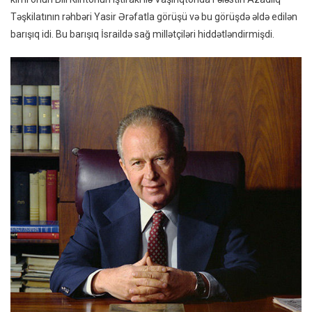
Təşkilatının rəhbəri Yasir Ərəfatla görüşü və bu görüşdə əldə edilən
barışıq idi. Bu barışıq İsraildə sağ millətçiləri hiddətləndirmişdi.