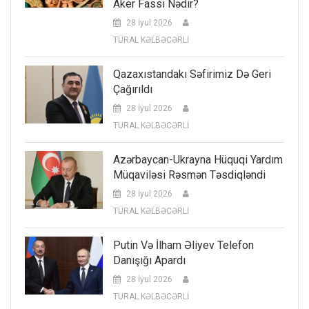
Aker Fassi Nədir?
28 İyul 2026
TURAL KƏLBƏCƏRLİ
Qazaxıstandakı Səfirimiz Də Geri
Çağırıldı
28 İyul 2026
TURAL KƏLBƏCƏRLİ
Azərbaycan-Ukrayna Hüquqi Yardım
Müqaviləsi Rəsmən Təsdiqləndi
28 İyul 2026
TURAL KƏLBƏCƏRLİ
Putin Və İlham Əliyev Telefon
Danışığı Apardı
28 İyul 2026
TURAL KƏLBƏCƏRLİ