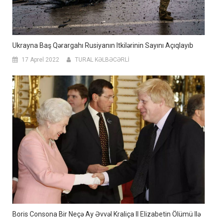
Ukrayna Baş Qərargahı Rusiyanın Itkilərinin Sayını Açıqlayıb
17 Aprel 2022
TURAL KƏLBƏCƏRLİ
Boris Consona Bir Neçə Ay Əvvəl Kraliça II Elizabetin Ölümü Ilə