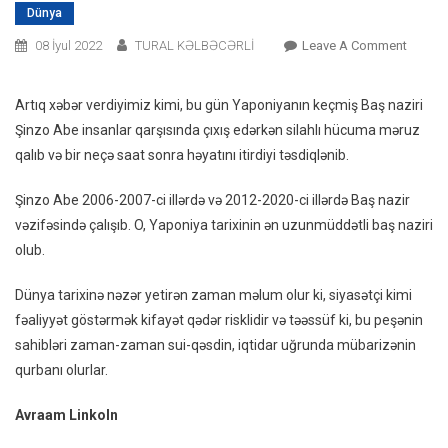
Dünya
On
08 İyul 2022
TURAL KƏLBƏCƏRLİ
Leave A Comment
Sui-
Qəsd
Artıq xəbər verdiyimiz kimi, bu gün Yaponiyanın keçmiş Baş naziri
Və
Şinzo Abe insanlar qarşısında çıxış edərkən silahlı hücuma məruz
Üsyanl
qalıb və bir neçə saat sonra həyatını itirdiyi təsdiqlənib.
Nəticə
Həyatın
Şinzo Abe 2006-2007-ci illərdə və 2012-2020-ci illərdə Baş nazir
Itirən
vəzifəsində çalışıb. O, Yaponiya tarixinin ən uzunmüddətli baş naziri
10
olub.
Dövlət
Başçısı
Dünya tarixinə nəzər yetirən zaman məlum olur ki, siyasətçi kimi
–
fəaliyyət göstərmək kifayət qədər risklidir və təəssüf ki, bu peşənin
FOTO
sahibləri zaman-zaman sui-qəsdin, iqtidar uğrunda mübarizənin
qurbanı olurlar.
Avraam Linkoln