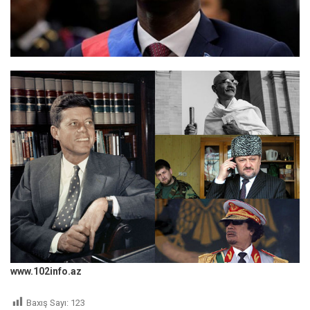
www.102info.az
Baxış Sayı:
123