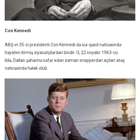
Con Kennedi
ABŞ-ın 35-ci prezidenti Con Kennedi də sui-qəsd nəticəsində
həyatını itirmiş siyasətçilərdən biridir. O, 22 noyabr 1963-cü
ildə, Dallas şəhərinə səfər edən zaman snayperdən açılan atəş
nəticəsində həlak olub.