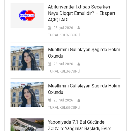
Abituriyentlər Ixtisas Seçərkən
Nəyə Diqqət Etməlidir? – Ekspert
AÇIQLADI
28 İyul 2026
TURAL KƏLBƏCƏRLİ
Müəllimini Güllələyən Şagirdə Hökm
Oxundu
28 İyul 2026
TURAL KƏLBƏCƏRLİ
Müəllimini Güllələyən Şagirdə Hökm
Oxundu
28 İyul 2026
TURAL KƏLBƏCƏRLİ
Yaponiyada 7,1 Bal Gücündə
Zəlzələ: Yanğınlar Başladı, Evlər