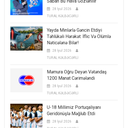
Sabah Bu Hava Gözlənilir
28 İyul 2026
TURAL KƏLBƏCƏRLİ
Yayda Minlərlə Gəncin Etdiyi
Təhlükəli Hərəkət: İflic Və Ölümlə
Nəticələnə Bilər!
28 İyul 2026
TURAL KƏLBƏCƏRLİ
Məmura Oğru Deyən Vətəndaş
1200 Manat Cərimələndi
28 İyul 2026
TURAL KƏLBƏCƏRLİ
U-18 Millimiz Portuqaliyanı
Geridönüşlə Məğlub Etdi
28 İyul 2026