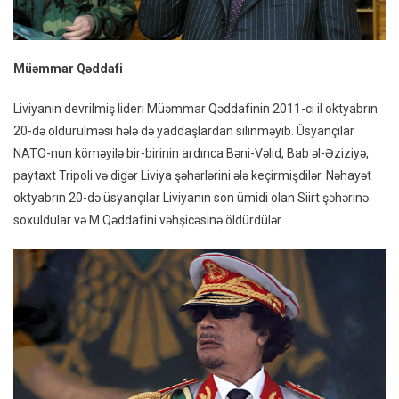
Müəmmar Qəddafi
Liviyanın devrilmiş lideri Müəmmar Qəddafinin 2011-ci il oktyabrın
20-də öldürülməsi hələ də yaddaşlardan silinməyib. Üsyançılar
NATO-nun köməyilə bir-birinin ardınca Bəni-Vəlid, Bab əl-Əziziyə,
paytaxt Tripoli və digər Liviya şəhərlərini ələ keçirmişdilər. Nəhayət
oktyabrın 20-də üsyançılar Liviyanın son ümidi olan Siirt şəhərinə
soxuldular və M.Qəddafini vəhşicəsinə öldürdülər.