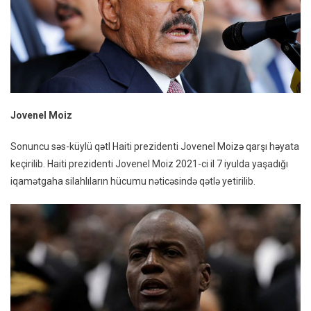
Jovenel Moiz
Sonuncu səs-küylü qətl Haiti prezidenti Jovenel Moizə qarşı həyata
keçirilib. Haiti prezidenti Jovenel Moiz 2021-ci il 7 iyulda yaşadığı
iqamətgaha silahlıların hücumu nəticəsində qətlə yetirilib.