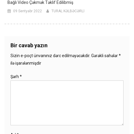
Bağlı Video Çəkmək Təklif Edilibmiş
09 Sentyabr 2022
TURAL KƏLBƏCƏRLİ
Bir cavab yazın
Sizin e-poçt ünvanınız dərc edilməyəcəkdir.
Gərəkli sahələr
*
ilə işarələnmişdir
Şərh
*