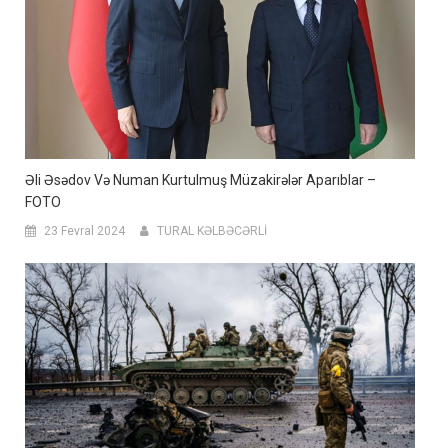
Əli Əsədov Və Numan Kurtulmuş Müzakirələr Aparıblar –
FOTO
23 Fevral 2024
TURAL KƏLBƏCƏRLİ